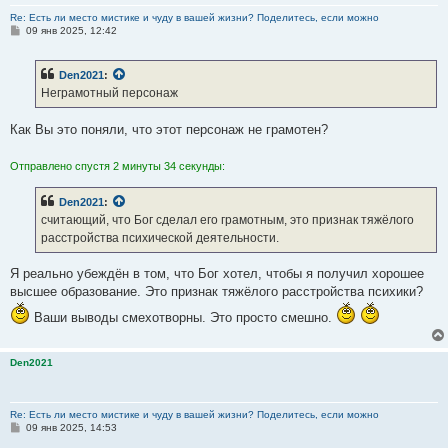
древнегреческий.
Re: Есть ли место мистике и чуду в вашей жизни? Поделитесь, если можно
С
09 янв 2025, 12:42
о
о
б
Den2021
:
щ
е
Неграмотный персонаж
н
и
е
Как Вы это поняли, что этот персонаж не грамотен?
Отправлено спустя 2 минуты 34 секунды:
Den2021
:
считающий, что Бог сделал его грамотным, это признак тяжёлого
расстройства психической деятельности.
Я реально убеждён в том, что Бог хотел, чтобы я получил хорошее
высшее образование. Это признак тяжёлого расстройства психики?
Ваши выводы смехотворны. Это просто смешно.
Den2021
Re: Есть ли место мистике и чуду в вашей жизни? Поделитесь, если можно
С
09 янв 2025, 14:53
о