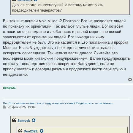
щ
е
Дивная логика, он всемогущий, а поэтому может быть
н
предводителем педерастов?
и
е
Вы так и не поняли мою мысль? Повторю: Бог не разделяет людей
по признаку их ориентации. Так делают глупые люди. Бог ко всем
относится справедливо и любит всех в равной мере - вне всякой
зависимости от ориентации людей. Бог никогда ни чьим
предводителем не был. Это же касается и Его посланника и пророка
Мессии. Вы заблуждаетесь, переходя на личности и пытаясь
оскорбить собеседника. Так нельзя вести диалог. Считайте это
последним моим китайским предупреждением. Далее предупреждать
не стану - последствия очень неприятно Вас удивят, если не
прислушаетесь к доводам разума и продолжите вести себя грубо и
не адекватно.
Den2021
Re: Есть ли место мистике и чуду в вашей жизни? Поделитесь, если можно
С
23 фев 2025, 19:09
о
о
б
Samuel
:
щ
е
н
Den2021
:
и