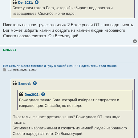
Den2021
:
щ
е
Боже упаси такого Бога, который избирает педерастов и
н
извращенцев. Спасибо, но не надо.
и
е
Писатель не знает русского языка? Боже упаси ОТ - так надо писать.
Бог может избрать камни и создать из камней людей избранного
Своего народа святого. Он Всемогущий.
Den2021
Re: Есть ли место мистике и чуду в вашей жизни? Поделитесь, если можно
С
13 фев 2025, 11:50
о
о
б
Samuel
:
щ
е
н
Den2021
:
и
е
Боже упаси такого Бога, который избирает педерастов и
извращенцев. Спасибо, но не надо.
Писатель не знает русского языка? Боже упаси ОТ - так надо
писать.
Бог может избрать камни и создать из камней людей избранного
Своего народа святого. Он Всемогущий.