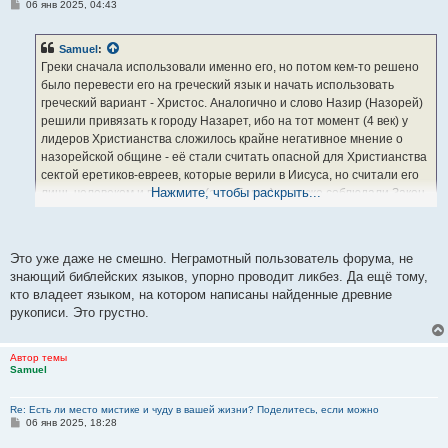
С
06 янв 2025, 04:43
о
о
б
Samuel
:
щ
е
Греки сначала использовали именно его, но потом кем-то решено
н
было перевести его на греческий язык и начать использовать
и
е
греческий вариант - Христос. Аналогично и слово Назир (Назорей)
решили привязать к городу Назарет, ибо на тот момент (4 век) у
лидеров Христианства сложилось крайне негативное мнение о
назорейской общине - её стали считать опасной для Христианства
сектой еретиков-евреев, которые верили в Иисуса, но считали его
Нажмите, чтобы раскрыть...
лишь человеком и пророком (а не Богом), а также соблюдали Закон
Моисея полностью. Именно тогда был взят курс на отдаление от
всего еврейского: Мессия стал Христом, Йешуа Назир (Назорей)
превратился в Иисуса из Назарета, особые ученики и посланники
Это уже даже не смешно. Неграмотный пользователь форума, не
Мессии превратились в Апостолов, а проповедь назорейского
знающий библейских языков, упорно проводит ликбез. Да ещё тому,
учения Иудаизма в среде евреев, которое Йешуа и его ученики
кто владеет языком, на котором написаны найденные древние
называли образно проповедью о праведном (благом) учении или
рукописи. Это грустно.
послании, превратилось в некое греческое туманное Евангелие.
Нечто еврейское таким вот образом стало превращаться в нечто
не совсем еврейское, но более греческое и более универсальное -
Автор темы
Samuel
для всех жителей Римской империи, а позднее и всего мира. И
тогда же появилось учение о непорочном зачатии, которое
полноправного еврея Иисуса превратило в некого бесправного в
Re: Есть ли место мистике и чуду в вашей жизни? Поделитесь, если можно
С
06 янв 2025, 18:28
среде евреев полукровку, в котором еврейская кровь была лишь от
о
мамы еврейской - реального еврейского отца Иисуса по имени
о