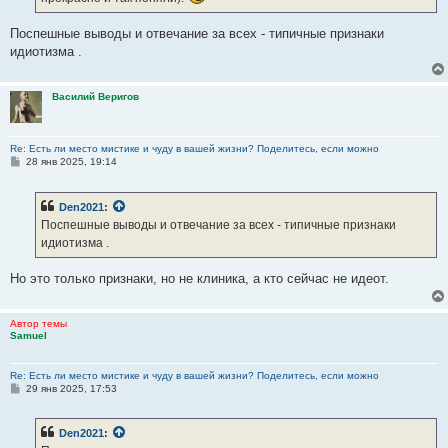
Поспешные выводы и отвечание за всех - типичные признаки
идиотизма .
Василий Веригов
Re: Есть ли место мистике и чуду в вашей жизни? Поделитесь, если можно
С
28 янв 2025, 19:14
о
о
б
Den2021
:
щ
е
Поспешные выводы и отвечание за всех - типичные признаки
н
идиотизма .
и
е
Но это только признаки, но не клиника, а кто сейчас не идеот.
Автор темы
Samuel
Re: Есть ли место мистике и чуду в вашей жизни? Поделитесь, если можно
С
29 янв 2025, 17:53
о
о
б
Den2021
:
щ
е