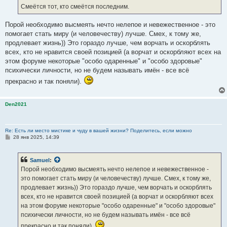
е
Смеётся тот, кто смеётся последним.
н
и
е
Порой необходимо высмеять нечто нелепое и невежественное - это
помогает стать миру (и человечеству) лучше. Смех, к тому же,
продлевает жизнь)) Это гораздо лучше, чем ворчать и оскорблять
всех, кто не нравится своей позицией (а ворчат и оскорбляют всех на
этом форуме некоторые "особо одаренные" и "особо здоровые"
психически личности, но не будем называть имён - все всё
прекрасно и так поняли).
Den2021
Re: Есть ли место мистике и чуду в вашей жизни? Поделитесь, если можно
С
28 янв 2025, 14:39
о
о
б
Samuel
:
щ
е
Порой необходимо высмеять нечто нелепое и невежественное -
н
это помогает стать миру (и человечеству) лучше. Смех, к тому же,
и
е
продлевает жизнь)) Это гораздо лучше, чем ворчать и оскорблять
всех, кто не нравится своей позицией (а ворчат и оскорбляют всех
на этом форуме некоторые "особо одаренные" и "особо здоровые"
психически личности, но не будем называть имён - все всё
прекрасно и так поняли).