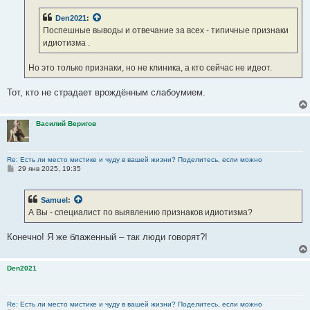
Den2021
:
Поспешные выводы и отвечание за всех - типичные признаки
идиотизма .
Но это только признаки, но не клиника, а кто сейчас не идеот.
Тот, кто не страдает врождённым слабоумием.
Василий Веригов
Re: Есть ли место мистике и чуду в вашей жизни? Поделитесь, если можно
С
29 янв 2025, 19:35
о
о
б
Samuel
:
щ
е
А Вы - специалист по выявлению признаков идиотизма?
н
и
е
Конечно! Я же блаженный – так люди говорят?!
Den2021
Re: Есть ли место мистике и чуду в вашей жизни? Поделитесь, если можно