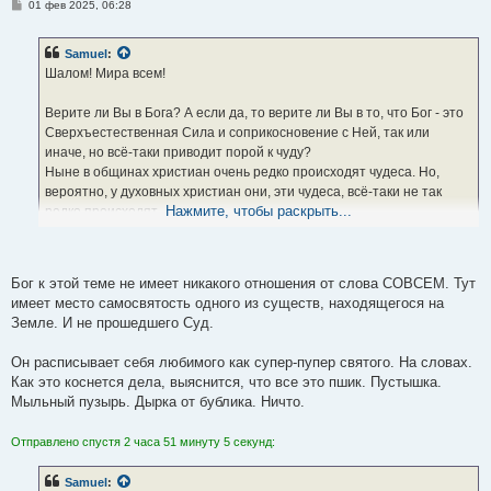
С
01 фев 2025, 06:28
о
о
б
Samuel
:
щ
е
Шалом! Мира всем!
н
и
е
Верите ли Вы в Бога? А если да, то верите ли Вы в то, что Бог - это
Сверхъестественная Сила и соприкосновение с Ней, так или
иначе, но всё-таки приводит порой к чуду?
Ныне в общинах христиан очень редко происходят чудеса. Но,
вероятно, у духовных христиан они, эти чудеса, всё-таки не так
Нажмите, чтобы раскрыть...
редко происходят.
В моей жизни происходили чудеса тогда, когда я много общался с
Богом и был духовным человеком, стараясь соблюдать заповеди.
Бог к этой теме не имеет никакого отношения от слова СОВСЕМ. Тут
имеет место самосвятость одного из существ, находящегося на
Расскажу об одном случае, который произошёл со мной в Батуми, в
Земле. И не прошедшего Суд.
Грузии, когда мне было 18 лет (сейчас мне 50 лет).
Он расписывает себя любимого как супер-пупер святого. На словах.
Чудо добыча воды во время засухи молитвой через дождь.
Как это коснется дела, выяснится, что все это пшик. Пустышка.
Мыльный пузырь. Дырка от бублика. Ничто.
В тот период жизни я был очень верующим и сумел с Божьей
помощью наладить с Богом хороший контакт и отличную связь -
Отправлено спустя 2 часа 51 минуту 5 секунд:
через построение хороших отношений с Ним по типу: кающийся и
блудный сын - Любящий, Всепрощающий, Милосердный,
Samuel
:
Всемогущий и Заботливый Отец.