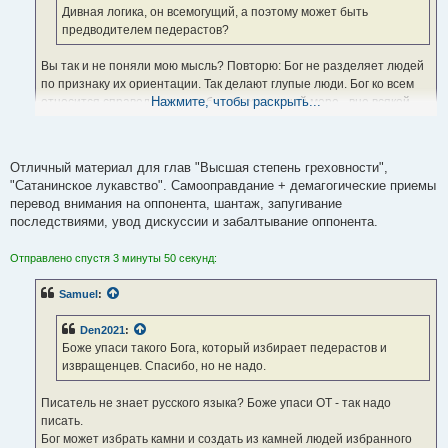
е
Дивная логика, он всемогущий, а поэтому может быть
предводителем педерастов?
Вы так и не поняли мою мысль? Повторю: Бог не разделяет людей
по признаку их ориентации. Так делают глупые люди. Бог ко всем
Нажмите, чтобы раскрыть...
относится справедливо и любит всех в равной мере - вне всякой
зависимости от ориентации людей. Бог никогда ни чьим
предводителем не был. Это же касается и Его посланника и
пророка Мессии. Вы заблуждаетесь, переходя на личности и
Отличный материал для глав "Высшая степень греховности",
пытаясь оскорбить собеседника. Так нельзя вести диалог. Считайте
"Сатанинское лукавство". Самооправдание + демагогические приемы
это последним моим китайским предупреждением. Далее
перевод внимания на оппонента, шантаж, запугивание
предупреждать не стану - последствия очень неприятно Вас
последствиями, увод дискуссии и забалтывание оппонента.
удивят, если не прислушаетесь к доводам разума и продолжите
вести себя грубо и не адекватно.
Отправлено спустя 3 минуты 50 секунд:
Samuel
:
Den2021
:
Боже упаси такого Бога, который избирает педерастов и
извращенцев. Спасибо, но не надо.
Писатель не знает русского языка? Боже упаси ОТ - так надо
писать.
Бог может избрать камни и создать из камней людей избранного