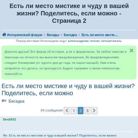
Есть ли место мистике и чуду в вашей
жизни? Поделитесь, если можно -
Страница 2
Исторический форум
Беседы
Беседка
Есть ли место мистике и чуду в вашей жизни? Поделитесь, если можно
Перед матчами болельщики ищут
александрова теннис личная жизнь
.
Дорогие друзья! Это форум об истории, а не о форумчанах. За любое хамство и
переходы на личности мы выносим предупреждения. За предупреждениями
следуют блокировки (от одного дня до года, по нарастающей). Нам очень
неприятно это делать, но приходится. Будьте терпимее к своим оппонентам,
пожалуйста
Есть ли место мистике и чуду в вашей жизни?
Поделитесь, если можно
⇐
Беседка
1
2
3
Пред.
След.
64 сообщения
Den2021
Re: Есть ли место мистике и чуду в вашей жизни? Поделитесь, если можно