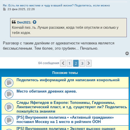
Re: Есть ли место мистике и чуду в вашей жизни? Поделитесь, если можно
С
23 фев 2025, 22:26
о
о
б
Den2021
:
щ
е
Кончай пиз..ть. Лучше расскажи, когда тебя опустили и сколько у
н
тебя ходок.
и
е
Разговор с таким далёким от адекватности человека является
бессмысленным. Тем более, это грубиян... Печально.
1
2
3
Пред.
След.
64 сообщения
Похожие темы
Поделитесь информацией для написания конрольной
Место обитания древних ариев.
Следы Яфетидов в Европе: Топонимы, Гидронимы,
Лингвистический пласт, и т.д. существуют ли? Поделитесь
пожалуйста знаниям
[PS] Внутренняя политика • «Активный гражданин»
поставил Москву на 1 место в рейтинге ООН
[PS] Внутренняя политика • Эксперт высоко оценил