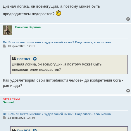
Дивная логика, он всемогущий, а поэтому может быть
предводителем педерастов?
Василий Веригов
Re: Есть ли место мистике и чуду в вашей жизни? Поделитесь, если можно
С
13 фев 2025, 12:01
о
о
б
Den2021
:
щ
е
Дивная логика, он всемогущий, а поэтому может быть
н
предводителем педерастов?
и
е
Как удовлетворял свои потребности человек до изобретения бога -
рая и ада?
Автор темы
Samuel
Re: Есть ли место мистике и чуду в вашей жизни? Поделитесь, если можно
С
23 фев 2025, 14:49
о
о
б
Den2021
: