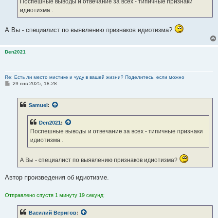
Поспешные выводы и отвечание за всех - типичные признаки
н
идиотизма .
и
е
А Вы - специалист по выявлению признаков идиотизма?
Den2021
Re: Есть ли место мистике и чуду в вашей жизни? Поделитесь, если можно
С
29 янв 2025, 18:28
о
о
б
Samuel
:
щ
е
н
Den2021
:
и
е
Поспешные выводы и отвечание за всех - типичные признаки
идиотизма .
А Вы - специалист по выявлению признаков идиотизма?
Автор произведения об идиотизме.
Отправлено спустя 1 минуту 19 секунд:
Василий Веригов
: