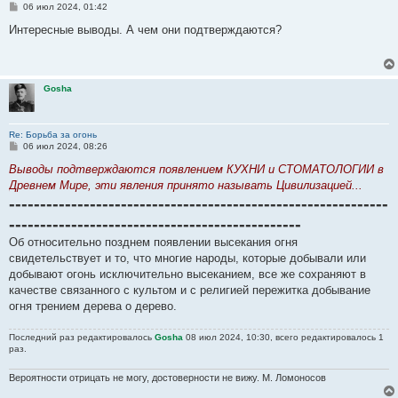
С
06 июл 2024, 01:42
о
о
Интересные выводы. А чем они подтверждаются?
б
щ
е
н
и
Gosha
е
Re: Борьба за огонь
С
06 июл 2024, 08:26
о
о
Выводы подтверждаются появлением КУХНИ и СТОМАТОЛОГИИ в
б
Древнем Мире, эти явления принято называть Цивилизацией...
щ
-------------------------------------------------------------
е
н
-----------------------------------------------
и
е
Об относительно позднем появлении высекания огня
свидетельствует и то, что многие народы, которые добывали или
добывают огонь исключительно высеканием, все же сохраняют в
качестве связанного с культом и с религией пережитка добывание
огня трением дерева о дерево.
Последний раз редактировалось
Gosha
08 июл 2024, 10:30, всего редактировалось 1
раз.
Вероятности отрицать не могу, достоверности не вижу. М. Ломоносов