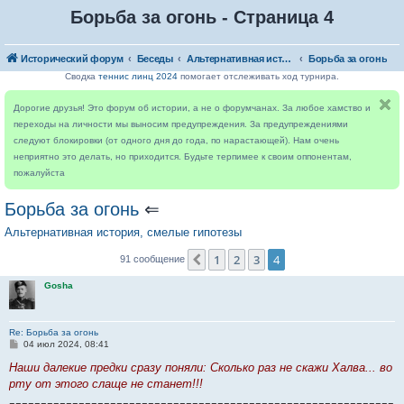
Борьба за огонь - Страница 4
Исторический форум
Беседы
Альтернативная история, смелые гипотезы
Борьба за огонь
Сводка
теннис линц 2024
помогает отслеживать ход турнира.
Дорогие друзья! Это форум об истории, а не о форумчанах. За любое хамство и
переходы на личности мы выносим предупреждения. За предупреждениями
следуют блокировки (от одного дня до года, по нарастающей). Нам очень
неприятно это делать, но приходится. Будьте терпимее к своим оппонентам,
пожалуйста
Борьба за огонь
⇐
Альтернативная история, смелые гипотезы
1
2
3
4
Пред.
91 сообщение
Gosha
Re: Борьба за огонь
С
04 июл 2024, 08:41
о
о
Наши далекие предки сразу поняли: Сколько раз не скажи Халва... во
б
рту от этого слаще не станет!!!
щ
-------------------------------------------------------------
е