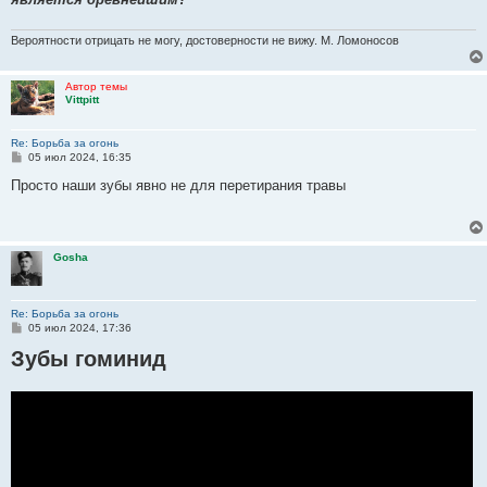
Вероятности отрицать не могу, достоверности не вижу. М. Ломоносов
Автор темы
Vittpitt
Re: Борьба за огонь
С
05 июл 2024, 16:35
о
о
Просто наши зубы явно не для перетирания травы
б
щ
е
н
и
Gosha
е
Re: Борьба за огонь
С
05 июл 2024, 17:36
о
Зубы гоминид
о
б
щ
е
н
и
е