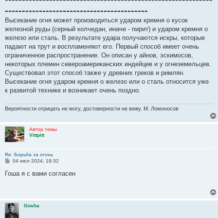
н
------------------------------------------
и
е
Высекание огня может производиться ударом кремня о кусок
железной руды (серный колчедан, иначе - пирит) и ударом кремня о
железо или сталь. В результате удара получаются искры, которые
падают на трут и воспламеняют его. Первый способ имеет очень
ограниченное распространение. Он описан у айнов, эскимосов,
некоторых племен североамериканских индейцев и у огнеземельцев.
Существовал этот способ также у древних греков и римлян.
Высекание огня ударом кремня о железо или о сталь относится уже
к развитой технике и возникает очень поздно.
Вероятности отрицать не могу, достоверности не вижу. М. Ломоносов
Автор темы
Vittpitt
Re: Борьба за огонь
С
04 июл 2024, 19:32
о
о
Гоша я с вами согласен
б
щ
е
н
и
Gosha
е