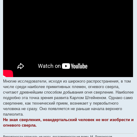
Многие исследователи, исходя из широкого распространения, в том
числе среди наиболее примитивных племен, огневого сверла,
считают древнейшим способом добывания огня сверление. Наиболее
подробно эта точка зрения развита Карлом Штейненом. Однако само
сверление, как технический прием, возникает у первобытного
человека не сразу. Оно появляется не раньше начала верхнего
палеолита.
Не зная сверления, неандертальский человек не мог изобрести и
огневого сверла.
Вероятности отрицать не могу, достоверности не вижу. М. Ломоносов