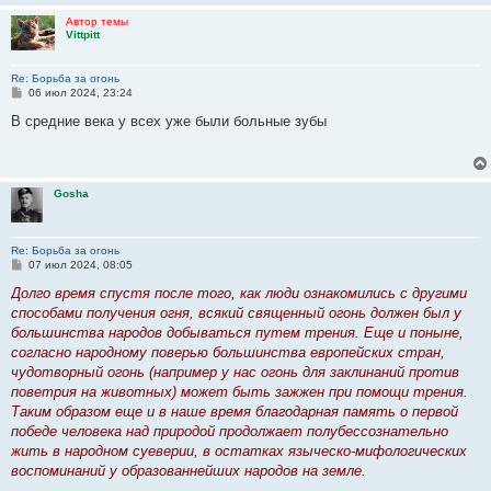
Автор темы
Vittpitt
Re: Борьба за огонь
С
06 июл 2024, 23:24
о
о
В средние века у всех уже были больные зубы
б
щ
е
н
и
Gosha
е
Re: Борьба за огонь
С
07 июл 2024, 08:05
о
о
Долго время спустя после того, как люди ознакомились с другими
б
способами получения огня, всякий священный огонь должен был у
щ
е
большинства народов добываться путем трения. Еще и поныне,
н
согласно народному поверью большинства европейских стран,
и
е
чудотворный огонь (например у нас огонь для заклинаний против
поветрия на животных) может быть зажжен при помощи трения.
Таким образом еще и в наше время благодарная память о первой
победе человека над природой продолжает полубессознательно
жить в народном суеверии, в остатках языческо-мифологических
воспоминаний у образованнейших народов на земле.