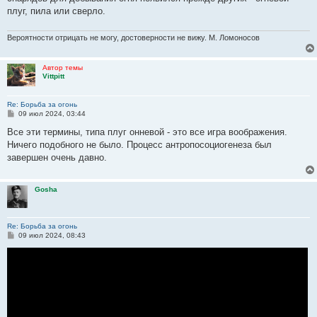
плуг, пила или сверло.
Вероятности отрицать не могу, достоверности не вижу. М. Ломоносов
Автор темы
Vittpitt
Re: Борьба за огонь
С
09 июл 2024, 03:44
о
о
Все эти термины, типа плуг онневой - это все игра воображения.
б
Ничего подобного не было. Процесс антропосоциогенеза был
щ
е
завершен очень давно.
н
и
е
Gosha
Re: Борьба за огонь
С
09 июл 2024, 08:43
о
о
б
щ
е
н
и
е