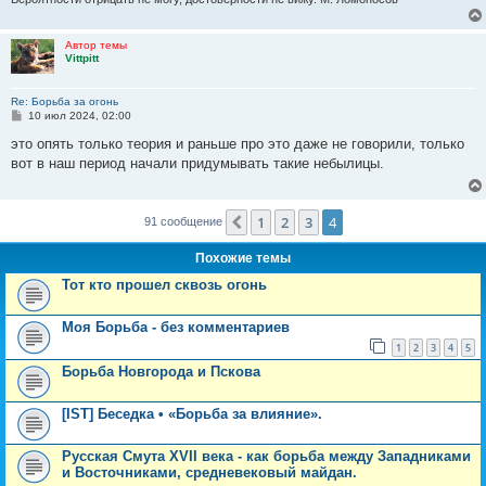
Автор темы
Vittpitt
Re: Борьба за огонь
С
10 июл 2024, 02:00
о
о
это опять только теория и раньше про это даже не говорили, только
б
вот в наш период начали придумывать такие небылицы.
щ
е
н
и
е
1
2
3
4
Пред.
91 сообщение
Похожие темы
Тот кто прошел сквозь огонь
Моя Борьба - без комментариев
1
2
3
4
5
Борьба Новгорода и Пскова
[IST] Беседка • «Борьба за влияние».
Русская Смута XVII века - как борьба между Западниками
и Восточниками, средневековый майдан.