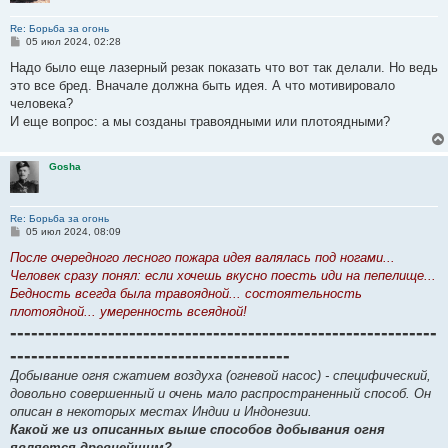
Re: Борьба за огонь
С
05 июл 2024, 02:28
о
о
Надо было еще лазерный резак показать что вот так делали. Но ведь
б
это все бред. Вначале должна быть идея. А что мотивировало
щ
е
человека?
н
И еще вопрос: а мы созданы травоядными или плотоядными?
и
е
Gosha
Re: Борьба за огонь
С
05 июл 2024, 08:09
о
о
После очередного лесного пожара идея валялась под ногами...
б
Человек сразу понял: если хочешь вкусно поесть иди на пепелище...
щ
е
Бедность всегда была травоядной... состоятельность
н
плотоядной... умеренность всеядной!
и
-------------------------------------------------------------
е
----------------------------------------
Добывание огня сжатием воздуха (огневой насос) - специфический,
довольно совершенный и очень мало распространенный способ. Он
описан в некоторых местах Индии и Индонезии.
Какой же из описанных выше способов добывания огня
является древнейшим?