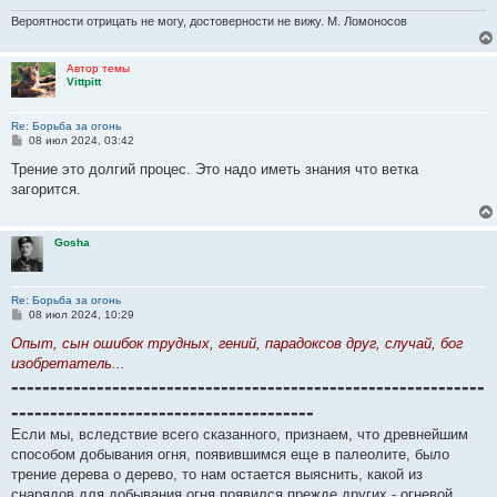
Вероятности отрицать не могу, достоверности не вижу. М. Ломоносов
Автор темы
Vittpitt
Re: Борьба за огонь
С
08 июл 2024, 03:42
о
о
Трение это долгий процес. Это надо иметь знания что ветка
б
загорится.
щ
е
н
и
Gosha
е
Re: Борьба за огонь
С
08 июл 2024, 10:29
о
о
Опыт, сын ошибок трудных, гений, парадоксов друг, случай, бог
б
изобретатель...
щ
-------------------------------------------------------------
е
н
---------------------------------------
и
е
Если мы, вследствие всего сказанного, признаем, что древнейшим
способом добывания огня, появившимся еще в палеолите, было
трение дерева о дерево, то нам остается выяснить, какой из
снарядов для добывания огня появился прежде других - огневой