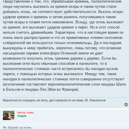
Представление о том, что, обрабатывая кремень, палеолитические
люди научились высекать из кремня искры и таким путем стали
добывать огонь, не соответствует действительности. Высечь искры
ударом кремня о кремень и затем разжечь получившиеся таким
путем искры в пламя почти невозможно. Всюду, где огонь высекают
из кремня, его высекают ударом кремня о пирит. Но и этот способ
нельзя считать древнейшим. Характерно, что в настоящее время он
очень мало распространен и что из примитивных племен охотников-
собирателей им пользуются только огнеземельцы. Да и последние
вынуждены к нему прибегать, вероятно, лишь потому, что влажная
насыщенная парами атмосфера Огненной земли не дает
возможности получить огонь трением дерева о дерево. Если бы
высекание огня было обычным способом в палеолите, то в
палеолитических стоянках часто встречались бы находки кусков
пирита, с помощью которых огонь высекался. Между тем, такие
находки в палеолитических стоянках почти совершенно отсутствуют
(исключение составляют верхнепалеолитические слои пещеры Шале
в Бельгии и пещеры Лез-Эйзи во Франции).
Вероятности отрицать не могу, достоверности не вижу. М. Ломоносов
Автор темы
Vittpitt
Re: Борьба за огонь