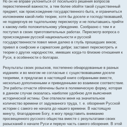
Но он не вправе уклониться от посильного решения вопросов
первостепенной важности, а тем более обойти такой существенный
предмет, как происхождение государственного быта, и ограничиться
изложением какой-либо теории, хотя бы доселе и господствовавшей,
не подвергнув ее тщательному пересмотру и не попытавшись прийти
к какому-либо положительному убеждению. Сообразно с тем я и
поступил в своих приготовительных работах. Пересмотр вопроса о
происхождении русской национальности и русской
государственности повел меня далеко в глубь прошедших веков;
привел в скифские и сарматские дебри; заставил пересмотреть и
теории о других народностях, имевших когда-то близкие отношения к
Руси, в особенности о болгарах.
Результаты своих розысков, постепенно обнародованные в разных
изданиях и во многом не согласные с существовавшими доселе
теориями, я предлагаю в настоящей книге собранными вместе,
несколько дополненными и приведенными во взаимное соответствие.
Эти работы отчасти облечены были в полемическую форму, которая
в данном случае оказалась наиболее удобною для выяснения
исторической истины. Они отвлекли меня на значительное
количество времени от задуманного труда, т. е. обозрения Русской
истории с самого ее начала до нашего времени. В настоящую
минуту, благодарение Богу, я могу представить вниманию
просвещенного русского общества вместе с результатами своих
разысканий о начале Руси и первую часть самого обозрения. В этой