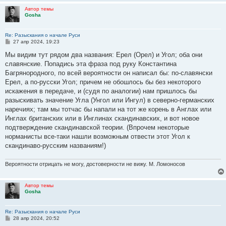
Автор темы
Gosha
Re: Разыскания о начале Руси
С
27 апр 2024, 19:23
о
о
Мы видим тут рядом два названия: Ерел (Орел) и Угол; оба они
б
славянские. Попадись эта фраза под руку Константина
щ
е
Багрянородного, по всей вероятности он написал бы: по-славянски
н
Ерел, а по-русски Угол; причем не обошлось бы без некоторого
и
е
искажения в передаче, и (судя по аналогии) нам пришлось бы
разыскивать значение Угла (Унгол или Ингул) в северно-германских
наречиях; там мы тотчас бы напали на тот же корень в Англах или
Инглах британских или в Инглинах скандинавских, и вот новое
подтверждение скандинавской теории. (Впрочем некоторые
норманисты все-таки нашли возможным отвести этот Угол к
скандинаво-русским названиям!)
Вероятности отрицать не могу, достоверности не вижу. М. Ломоносов
Автор темы
Gosha
Re: Разыскания о начале Руси
С
28 апр 2024, 20:52
о