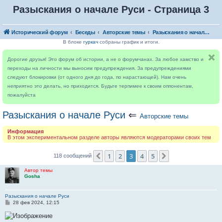
Разыскания о начале Руси - Страница 3
Исторический форум
Беседы
Авторские темы
Разыскания о начале Руси
В блоке
гуркач
собраны график и итоги.
Дорогие друзья! Это форум об истории, а не о форумчанах. За любое хамство и
переходы на личности мы выносим предупреждения. За предупреждениями
следуют блокировки (от одного дня до года, по нарастающей). Нам очень
неприятно это делать, но приходится. Будьте терпимее к своим оппонентам,
пожалуйста
Разыскания о начале Руси
⇐
Авторские темы
Информация
В этом экспериментальном разделе авторы являются модераторами своих тем
1
2
3
4
5
Пред.
След.
118 сообщений
Автор темы
Gosha
Разыскания о начале Руси
С
28 фев 2024, 12:15
о
о
б