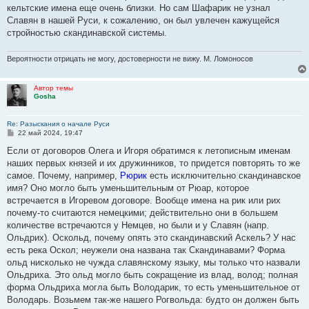
кельтские имена еще очень близки. Но сам Шафарик не узнал
Славян в нашей Руси, к сожалению, он был увлечен кажущейся
стройностью скандинавской системы.
Вероятности отрицать не могу, достоверности не вижу. М. Ломоносов
Автор темы
Gosha
Re: Разыскания о начале Руси
С
22 май 2024, 19:47
о
о
Если от договоров Олега и Игоря обратимся к летописным именам
б
наших первых князей и их дружинников, то придется повторять то же
щ
е
самое. Почему, например,
Рюрик
есть исключительно скандинавское
н
имя? Оно могло быть уменьшительным от Рюар, которое
и
е
встречается в Игоревом договоре. Вообще имена на рик или рих
почему-то считаются немецкими; действительно они в большем
количестве встречаются у Немцев, но были и у Славян (напр.
Ольдрих). Оскольд, почему опять это скандинавский Аскель? У нас
есть река Оскол; неужели она названа так Скандинавами? Форма
ольд нисколько не чужда славянскому языку, мы только что назвали
Ольдриха. Это ольд могло быть сокращение из влад, волод; полная
форма Ольдриха могла быть Володарик, то есть уменьшительное от
Володарь. Возьмем так-же нашего Рогвольда: будто он должен быть