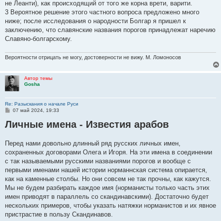
не Леанти), как происходящий от того же корна врети, варити.
3 Вероятное решение этого частного вопроса предложено много
ниже; после исследования о народности Болгар я пришел к
заключению, что славянские названия порогов принадлежат наречию
Славяно-болгарскому.
Вероятности отрицать не могу, достоверности не вижу. М. Ломоносов
Автор темы
Gosha
Re: Разыскания о начале Руси
С
07 май 2024, 19:33
о
Личные имена - Известия арабов
о
б
щ
е
Перед нами довольно длинный ряд русских личных имен,
н
сохраненных договорами Олега и Игоря. На эти имена в соединении
и
е
с так называемыми русскими названиями порогов и вообще с
первыми именами нашей истории норманнская система опирается,
как на каменные столбы. Но они совсем не так прочны, как кажутся.
Мы не будем разбирать каждое имя (норманисты только часть этих
имен приводят в параллель со скандинавскими). Достаточно будет
нескольких примеров, чтобы указать натяжки норманистов и их явное
пристрастие в пользу Скандинавов.