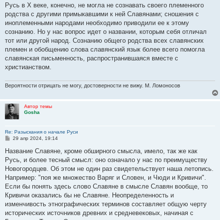
о
Русь в X веке, конечно, не могла не сознавать своего племенного
б
родства с другими примыкавшими к ней Славянами; сношения с
щ
е
иноплеменными народами необходимо приводили ее к этому
н
сознанию. Но у нас вопрос идет о названии, которым себя отличал
и
е
тот или другой народ. Сознанию общего родства всех славянских
племен и обобщению слова славянский язык более всего помогла
славянская письменность, распространившаяся вместе с
христианством.
Вероятности отрицать не могу, достоверности не вижу. М. Ломоносов
Автор темы
Gosha
Re: Разыскания о начале Руси
С
29 апр 2024, 19:14
о
о
Название Славяне, кроме обширного смысла, имело, так же как
б
Русь, и более тесный смысл: оно означало у нас по преимуществу
щ
е
Новогородцев. Об этом не один раз свидетельствует наша летопись.
н
Например: "поя же множество Варяг и Словен, и Чюди и Кривичи".
и
е
Если бы понять здесь слово Славяне в смысле Славян вообще, то
Кривичи оказались бы не Славяне. Неопределенность и
изменчивость этнографических терминов составляет общую черту
исторических источников древних и средневековых, начиная с