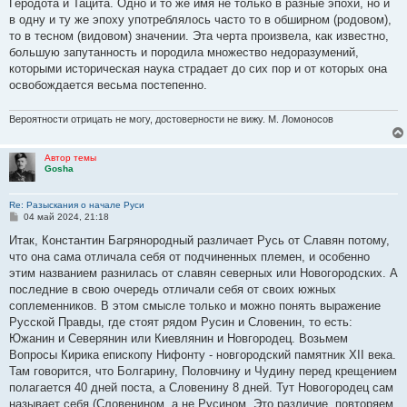
Геродота и Тацита. Одно и то же имя не только в разные эпохи, но и
в одну и ту же эпоху употреблялось часто то в обширном (родовом),
то в тесном (видовом) значении. Эта черта произвела, как известно,
большую запутанность и породила множество недоразумений,
которыми историческая наука страдает до сих пор и от которых она
освобождается весьма постепенно.
Вероятности отрицать не могу, достоверности не вижу. М. Ломоносов
Автор темы
Gosha
Re: Разыскания о начале Руси
С
04 май 2024, 21:18
о
о
Итак, Константин Багрянородный различает Русь от Славян потому,
б
что она сама отличала себя от подчиненных племен, и особенно
щ
е
этим названием разнилась от славян северных или Новогородских. А
н
последние в свою очередь отличали себя от своих южных
и
е
соплеменников. В этом смысле только и можно понять выражение
Русской Правды, где стоят рядом Русин и Словенин, то есть:
Южанин и Северянин или Киевлянин и Новгородец. Возьмем
Вопросы Кирика епископу Нифонту - новгородский памятник XII века.
Там говорится, что Болгарину, Половчину и Чудину перед крещением
полагается 40 дней поста, а Словенину 8 дней. Тут Новогородец сам
называет себя (Словенином, а не Русином. Это различие, повторяем,