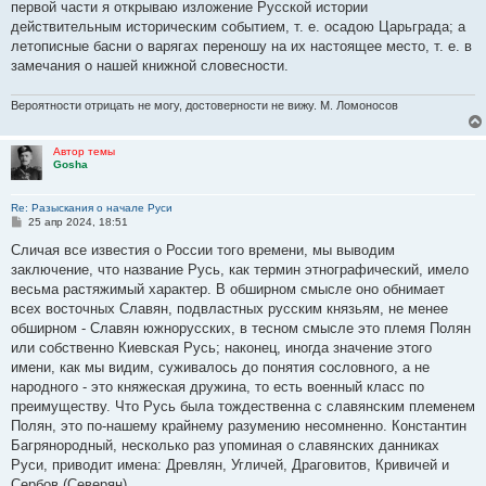
первой части я открываю изложение Русской истории
действительным историческим событием, т. е. осадою Царьграда; а
летописные басни о варягах переношу на их настоящее место, т. е. в
замечания о нашей книжной словесности.
Вероятности отрицать не могу, достоверности не вижу. М. Ломоносов
Автор темы
Gosha
Re: Разыскания о начале Руси
С
25 апр 2024, 18:51
о
о
Сличая все известия о России того времени, мы выводим
б
заключение, что название Русь, как термин этнографический, имело
щ
е
весьма растяжимый характер. В обширном смысле оно обнимает
н
всех восточных Славян, подвластных русским князьям, не менее
и
е
обширном - Славян южнорусских, в тесном смысле это племя Полян
или собственно Киевская Русь; наконец, иногда значение этого
имени, как мы видим, суживалось до понятия сословного, а не
народного - это княжеская дружина, то есть военный класс по
преимуществу. Что Русь была тождественна с славянским племенем
Полян, это по-нашему крайнему разумению несомненно. Константин
Багрянородный, несколько раз упоминая о славянских данниках
Руси, приводит имена: Древлян, Угличей, Драговитов, Кривичей и
Сербов (Северян).