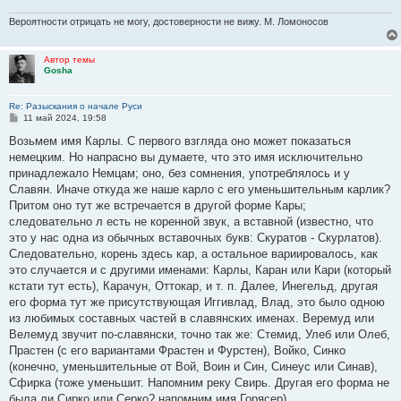
Вероятности отрицать не могу, достоверности не вижу. М. Ломоносов
Автор темы
Gosha
Re: Разыскания о начале Руси
С
11 май 2024, 19:58
о
о
Возьмем имя Карлы. С первого взгляда оно может показаться
б
немецким. Но напрасно вы думаете, что это имя исключительно
щ
е
принадлежало Немцам; оно, без сомнения, употреблялось и у
н
Славян. Иначе откуда же наше карло с его уменьшительным карлик?
и
е
Притом оно тут же встречается в другой форме Кары;
следовательно л есть не коренной звук, а вставной (известно, что
это у нас одна из обычных вставочных букв: Скуратов - Скурлатов).
Следовательно, корень здесь кар, a остальное вариировалось, как
это случается и с другими именами: Карлы, Каран или Кари (который
кстати тут есть), Карачун, Оттокар, и т. п. Далее, Инегельд, другая
его форма тут же присутствующая Иггивлад, Влад, это было одною
из любимых составных частей в славянских именах. Веремуд или
Велемуд звучит по-славянски, точно так же: Стемид, Улеб или Олеб,
Прастен (с его вариантами Фрастен и Фурстен), Войко, Синко
(конечно, уменьшительные от Вой, Воин и Син, Синеус или Синав),
Сфирка (тоже уменьшит. Напомним реку Свирь. Другая его форма не
была ли Сирко или Серко? напомним имя Горясер).