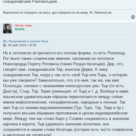
скандинавским Рангвальдом.
Вероятности отрицать не могу, достоверности не вижу. М. Ломоносов
Автор темы
Gosha
Re: Разыскания о начале Руси
С
28 май 2024, 19:59
о
о
Но в летописях встречается его полная форма, то есть Рогволод.
б
Рог было также славянским именем; напомним из летописи
щ
е
Новогородца Гюряту Роговича (также Рогдая богатыря). Дир, это,
н
говорят нам, скандинавское Тир, женское Дирва. К чему
и
е
скандинавское Тир, когда у нас есть свой Тыр или Тырь, о котором
мы уже говорили? Замечательно, что это имя, так же, как имя
Оскольда, связано с названиями южно-русских рек: Тыр (то есть
Днестр), Стыр, Тор, Терек (уменьшит. от Тыр) и т. д. Вообще в мире
языческом удивительным образом переплетаются между собою
имена мифологические, географические, народные и личные. Так
имя Тыр со своими видоизменениями (Тур, Туре, Тор, Тавр и пр.)
получило весьма обширное приложение в целом индоевропейском
мире. Между тем как слово Карл у Славян сохранилось в значении
карлика и короля, Тыр удержало значение исполина; оно
сохраняется в нашем слове богатырь (которое есть чисто славянское
и нисколько не татарское).