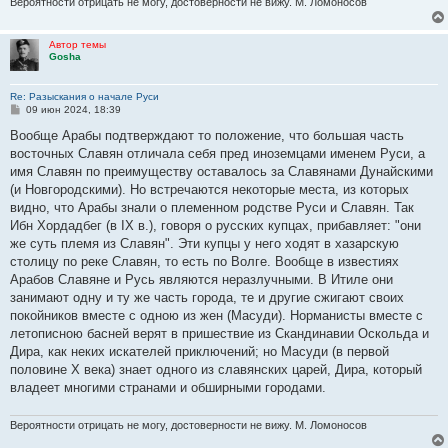
Вероятности отрицать не могу, достоверности не вижу. М. Ломоносов
Автор темы
Gosha
Re: Разыскания о начале Руси
С
09 июн 2024, 18:39
о
о
Вообще Арабы подтверждают то положение, что большая часть
б
восточных Славян отличала себя пред иноземцами именем Руси, а
щ
е
имя Славян по преимуществу оставалось за Славянами Дунайскими
н
(и Новгородскими). Но встречаются некоторые места, из которых
и
е
видно, что Арабы знали о племенном родстве Руси и Славян. Так
Ибн Хордадбег (в IX в.), говоря о русских купцах, прибавляет: "они
же суть племя из Славян". Эти купцы у него ходят в хазарскую
столицу по реке Славян, то есть по Волге. Вообще в известиях
Арабов Славяне и Русь являются неразлучными. В Итиле они
занимают одну и ту же часть города, те и другие сжигают своих
покойников вместе с одною из жен (Масуди). Норманисты вместе с
летописною басней верят в пришествие из Скандинавии Оскольда и
Дира, как неких искателей приключений; но Масуди (в первой
половине X века) знает одного из славянских царей, Дира, который
владеет многими странами и обширными городами.
Вероятности отрицать не могу, достоверности не вижу. М. Ломоносов