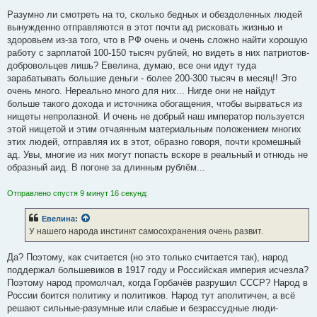
Разумно ли смотреть на то, сколько бедных и обездоленных людей
вынужденно отправляются в этот почти ад рисковать жизнью и
здоровьем из-за того, что в РФ очень и очень сложно найти хорошую
работу с зарплатой 100-150 тысяч рублей, но видеть в них патриотов-
добровольцев лишь? Евелина, думаю, все они идут туда
зарабатывать большие деньги - более 200-300 тысяч в месяц!! Это
очень много. Нереально много для них... Нигде они не найдут
больше такого дохода и источника обогащения, чтобы вырваться из
нищеты непролазной. И очень не добрый наш император пользуется
этой нищетой и этим отчаянным материальным положением многих
этих людей, отправляя их в этот, образно говоря, почти кромешный
ад. Увы, многие из них могут попасть вскоре в реальный и отнюдь не
образный аид. В погоне за длинным рублём...
Отправлено спустя 9 минут 16 секунд:
Евелина
:
У нашего народа инстинкт самосохранения очень развит.
Да? Поэтому, как считается (но это только считается так), народ
поддержал большевиков в 1917 году и Российская империя исчезла?
Поэтому народ промолчал, когда Горбачёв разрушил СССР? Народ в
России боится политику и политиков. Народ тут аполитичен, а всё
решают сильные-разумные или слабые и безрассудные люди-