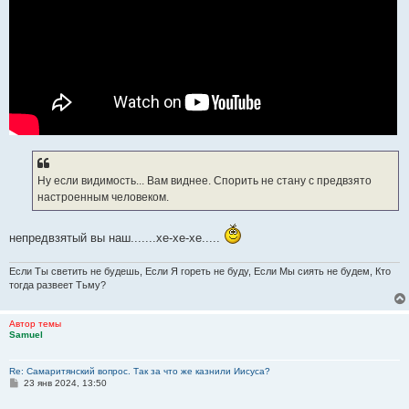
Ну если видимость... Вам виднее. Спорить не стану с предвзято
настроенным человеком.
непредвзятый вы наш.......хе-хе-хе.....
Если Ты светить не будешь, Если Я гореть не буду, Если Мы сиять не будем, Кто
тогда развеет Тьму?
Автор темы
Samuel
Re: Самаритянский вопрос. Так за что же казнили Иисуса?
С
23 янв 2024, 13:50
о
о