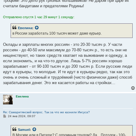
Троцким! Это дело рук грязных большевиков! Не даром при царе их
считали бандитами и предателями Родины!
Отправлено спустя 1 час 29 минут 1 секунду:
Евелина
:
в России заработать 100 тысяч может даже курьер.
Оклады и зарплаты многих россиян - это 20-30 тысяч р. У части
россиян - до 40-50 или максимум до 70-80 тысяч р., то есть они не
нищенствуют, но таких средств хватает на выживание и одежду, а
если экономить, и на что-то другое. Лишь 5-7% россиян хорошо
зарабатывает - от 90-100 тысяч и до 200 тысяч р. Если русские люди
идут в курьеры, то молодые. И те идут в курьеры редко, так как это
очень и очень сложный и трудоёмкий (чисто физически даже) способ
зарабатывания денег. Это же касается работы на стройках...
Евелина
Re: Самаритянский вопрос. Так за что же казнили Иисуса?
С
24 янв 2024, 09:07
о
о
б
Samuel
:
щ
е
В Москве или в Питере? С огромным трудом? Да... Потолок - 100-