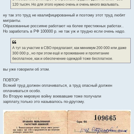
н
120 тысяч. Но для этого нужно очень и очень много вкалывать.
и
е
ну так это труд не квалифицированный и поэтому этот труд любят
мигранты.
Образованные россияне работают на более престижных работах..
Но заработать в РФ 100000 р. не так уж и трудно если очень надо.
А тут за участие в СВО предлагают, как минимум 200 000 или даже
300 000 р., но при этом ещё и проживание и пропитание
бесплатное, как и обеспечение одеждой тоже бесплатное.
вы уже говорили об этом.
ПОВТОР:
Всякий труд должен оплачиваться, а труд опасный должен
оплачиваться особо.
Во Вторую мировую войну воевавшие тоже получали
зарплату,только это называлось по-другому.