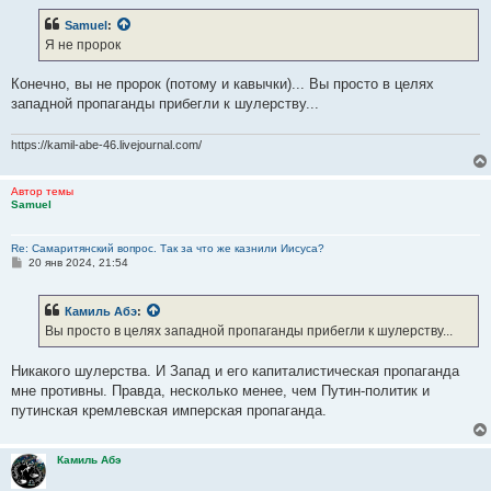
о
б
Samuel
:
щ
е
Я не пророк
н
и
е
Конечно, вы не пророк (потому и кавычки)... Вы просто в целях
западной пропаганды прибегли к шулерству...
https://kamil-abe-46.livejournal.com/
Автор темы
Samuel
Re: Самаритянский вопрос. Так за что же казнили Иисуса?
С
20 янв 2024, 21:54
о
о
б
Камиль Абэ
:
щ
е
Вы просто в целях западной пропаганды прибегли к шулерству...
н
и
е
Никакого шулерства. И Запад и его капиталистическая пропаганда
мне противны. Правда, несколько менее, чем Путин-политик и
путинская кремлевская имперская пропаганда.
Камиль Абэ