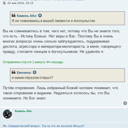
С
20 янв 2024, 20:15
о
о
б
Камиль Абэ
:
щ
е
Я не сомневаюсь в вашей лживости и богохульстве.
н
и
е
Вы не сомневаетесь в том, чего нет, потому что Вы не знаете того,
что есть - Истину Божью. Нет веры в Вас. Поэтому Вы в очень
многих вопросах очень сильно заблуждаетесь, поддерживая
деспота, агрессора и императора-милитариста, а меня, говорящего
правду, считаете лжецом и богохульником. Не удивлён я.
Отправлено спустя 1 минуту 44 секунды:
Евелина
:
и каким образом открыл?
Путём откровения. Лишь избранный Божий человек понимает, что
такое откровение и видение. Надеяться хотелось бы, что Вы
понимаете. Но Бог знает.
Камиль Абэ
Re: Самаритянский вопрос. Так за что же казнили Иисуса?