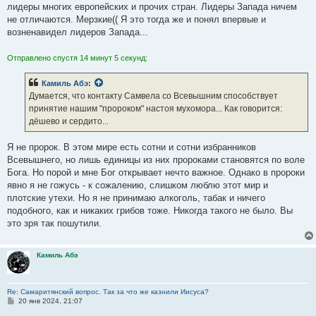
лидеры многих европейских и прочих стран. Лидеры Запада ничем
не отличаются. Мерзкие(( Я это тогда же и понял впервые и
возненавидел лидеров Запада...
Отправлено спустя 14 минут 5 секунд:
Камиль Абэ
:
Думается, что контакту Самвела со Всевышним способствует
принятие нашим "пророком" настоя мухомора... Как говорится:
дёшево и сердито...
Я не пророк. В этом мире есть сотни и сотни избранников
Всевышнего, но лишь единицы из них пророками становятся по воле
Бога. Но порой и мне Бог открывает нечто важное. Однако в пророки
явно я не гожусь - к сожалению, слишком люблю этот мир и
плотские утехи. Но я не принимаю алкоголь, табак и ничего
подобного, как и никаких грибов тоже. Никогда такого не было. Вы
это зря так пошутили.
Камиль Абэ
Re: Самаритянский вопрос. Так за что же казнили Иисуса?
С
20 янв 2024, 21:07
о