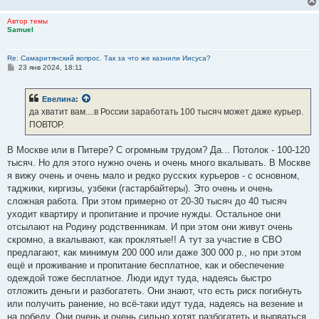
Автор темы
Samuel
Re: Самаритянский вопрос. Так за что же казнили Иисуса?
С
23 янв 2024, 18:11
о
о
б
Евелина
:
щ
е
да хватит вам....в России заработать 100 тысяч может даже курьер.
н
ПОВТОР.
и
е
В Москве или в Питере? С огромным трудом? Да... Потолок - 100-120
тысяч. Но для этого нужно очень и очень много вкалывать. В Москве
я вижу очень и очень мало и редко русских курьеров - с основном,
таджики, киргизы, узбеки (гастарбайтеры). Это очень и очень
сложная работа. При этом примерно от 20-30 тысяч до 40 тысяч
уходит квартиру и пропитание и прочие нужды. Остальное они
отсылают на Родину родственникам. И при этом они живут очень
скромно, а вкалывают, как проклятые!! А тут за участие в СВО
предлагают, как минимум 200 000 или даже 300 000 р., но при этом
ещё и проживание и пропитание бесплатное, как и обеспечение
одеждой тоже бесплатное. Люди идут туда, надеясь быстро
отложить деньги и разбогатеть. Они знают, что есть риск погибнуть
или получить ранение, но всё-таки идут туда, надеясь на везение и
на победу. Они очень и очень сильно хотят разбогатеть и вырваться