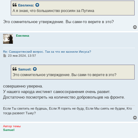
б
Евелина
:
щ
е
А я знаю, что большинство россиян за Путина
н
и
е
Это сомнительное утверждение. Вы сами-то верите в это?
Евелина
Re: Самаритянский вопрос. Так за что же казнили Иисуса?
С
23 янв 2024, 13:57
о
о
б
Samuel
:
щ
е
Это сомнительное утверждение. Вы сами-то верите в это?
н
и
е
совершенно уверена.
У нашего народа инстинкт самосохранения очень развит.
Достаточно посмотреть на количество добровольцев на фронте.
Если Ты светить не будешь, Если Я гореть не буду, Если Мы сиять не будем, Кто
тогда развеет Тьму?
Автор темы
Samuel