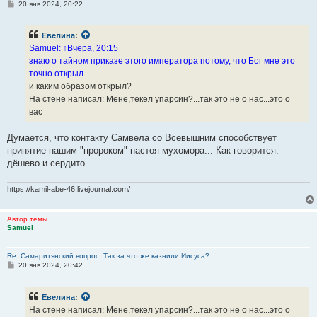
С
20 янв 2024, 20:22
о
о
б
Евелина
:
щ
е
Samuel: ↑Вчера, 20:15
н
знаю о тайном приказе этого императора потому, что Бог мне это
и
е
точно открыл.
и каким образом открыл?
На стене написал: Мене,текел упарсин?...так это не о нас...это о
вас
Думается, что контакту Самвела со Всевышним способствует
принятие нашим "пророком" настоя мухомора... Как говорится:
дёшево и сердито...
https://kamil-abe-46.livejournal.com/
Автор темы
Samuel
Re: Самаритянский вопрос. Так за что же казнили Иисуса?
С
20 янв 2024, 20:42
о
о
б
Евелина
:
щ
е
На стене написал: Мене,текел упарсин?...так это не о нас...это о
н