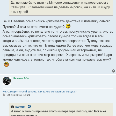
Да, не надо было идти на Минские соглашения и на переговоры в
Стамбуле... С волками иначе не делать мировой, как снявши шкуру
с них долой ...
Вы и Евелина осмелились критиковать действия и политику самого
Путина? И вам за это ничего не будет?
А если серьёзно, то печально то, что вы, пропутинские ура-патриоты,
осмеливаетесь критиковать своего кумира только тогда и в том,
когда и в чём вы знаете, что эта критика понравится Путину, так как
высказывается то, что от Путина ждали более жесткие меры гораздо
раньше, а он, видите ли, слишком добрый или осторожный, не
предпринял этих жестких мер вовремя. Хитрость и лицемерие! Царя
можно критиковать только так, чтобы эта критика понравилась ему?
Камиль Абэ
Re: Самаритянский вопрос. Так за что же казнили Иисуса?
С
20 янв 2024, 16:21
о
о
б
Samuel
:
щ
е
Я знаю о тайном приказе этого императора потому, что
Бог мне
н
это точно открыл