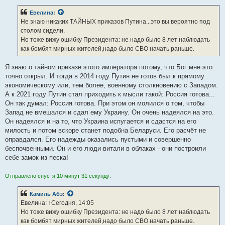
о
б
Евелина
:
щ
е
Не знаю никаких ТАЙНЫХ приказов Путина...это вы вероятно под
н
столом сидели.
и
е
Но тоже вижу ошибку Президента: не надо было 8 лет наблюдать
как бомбят мирных жителей,надо было СВО начать раньше.
Я знаю о тайном приказе этого императора потому, что Бог мне это
точно открыл. И тогда в 2014 году Путин не готов был к прямому
экономическому или, тем более, военному столкновению с Западом.
А к 2021 году Путин стал приходить к мысли такой: Россия готова...
Он так думал: Россия готова. При этом он молился о том, чтобы
Запад не вмешался и сдал ему Украину. Он очень надеялся на это.
Он надеялся и на то, что Украина испугается и сдастся на его
милость и потом вскоре станет подобна Беларуси. Его расчёт не
оправдался. Его надежды оказались пустыми и совершенно
беспочвенными. Он и его люди витали в облаках - они построили
себе замок из песка!
Отправлено спустя 10 минут 31 секунду:
Камиль Абэ
:
Евелина: ↑Сегодня, 14:05
Но тоже вижу ошибку Президента: не надо было 8 лет наблюдать
как бомбят мирных жителей,надо было СВО начать раньше.