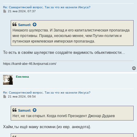
Re: Самаритянский вопрос. Так за что же казнили Иисуса?
С
21 янв 2024, 07:37
о
о
б
Samuel
:
щ
е
Никакого шулерства. И Запад и его капиталистическая пропаганда
н
мне противны. Правда, несколько менее, чем Путин-политик и
и
е
путинская кремлевская имперская пропаганда.
То есть в своём шулерстве создаёте видимость обьективности...
https://kamil-abe-46.livejournal.com/
Евелина
Re: Самаритянский вопрос. Так за что же казнили Иисуса?
С
21 янв 2024, 09:54
о
о
б
Samuel
:
щ
е
Нет, не так открыл. Когда погиб Президент Джохар Дудаев
н
и
е
Хайм,ты ещё маму вспомни.(из евр. анекдота).