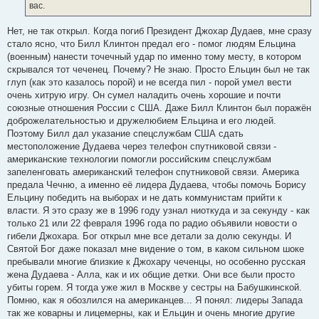
вас.
и
е
Нет, не так открыл. Когда погиб Президент Джохар Дудаев, мне сразу
стало ясно, что Билл Клинтон предал его - помог людям Ельцина
(военным) нанести точечный удар по именно тому месту, в котором
скрывался тот чеченец. Почему? Не знаю. Просто Ельцин был не так
глуп (как это казалось порой) и не всегда пил - порой умел вести
очень хитрую игру. Он сумел наладить очень хорошие и почти
союзные отношения России с США. Даже Билл Клинтон был поражён
доброжелательностью и дружелюбием Ельцина и его людей.
Поэтому Билл дал указание спецслужбам США сдать
местоположение Дудаева через телефон спутниковой связи -
американские технологии помогли российским спецслужбам
запеленговать американский телефон спутниковой связи. Америка
предала Чечню, а именно её лидера Дудаева, чтобы помочь Борису
Ельцину победить на выборах и не дать коммунистам прийти к
власти. Я это сразу же в 1996 году узнал ниоткуда и за секунду - как
только 21 или 22 февраля 1996 года по радио объявили новости о
гибели Джохара. Бог открыл мне все детали за долю секунды. И
Святой Бог даже показал мне видение о том, в каком сильном шоке
пребывали многие близкие к Джохару чеченцы, но особенно русская
жена Дудаева - Алла, как и их общие детки. Они все были просто
убиты горем. Я тогда уже жил в Москве у сестры на Бабушкинской.
Помню, как я обозлился на американцев... Я понял: лидеры Запада
так же коварны и лицемерны, как и Ельцин и очень многие другие