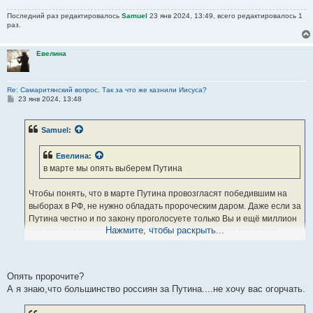
Последний раз редактировалось
Samuel
23 янв 2024, 13:49, всего редактировалось 1
раз.
Евелина
Re: Самаритянский вопрос. Так за что же казнили Иисуса?
С
23 янв 2024, 13:48
о
о
б
Samuel
:
щ
е
н
Евелина
:
и
е
в марте мы опять выберем Путина
Чтобы понять, что в марте Путина провозгласят победившим на
выборах в РФ, не нужно обладать пророческим даром. Даже если за
Путина честно и по закону проголосуете только Вы и ещё миллион
Нажмите, чтобы раскрыть...
или два миллиона избирателей РФ, а остальные не придут на
выборы (а при этом много-много миллионов россиян проголосует
всё-таки за любого другого кандидата), победит только Путин. Тут
уж и к гадалке не ходи - всё ясно, уважаемая Евелина.
Опять пророчите?
А я знаю,что большинство россиян за Путина....не хочу вас огорчать.