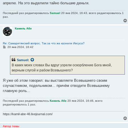
апрелю. На это выделили тайно большие деньги.
Последний раз редактировалось
Samuel
20 янв 2024, 16:43, всего редактировалось 1
раз.
Камиль Абэ
Re: Самаритянский вопрос. Так за что же казнили Иисуса?
С
20 янв 2024, 16:42
о
о
б
Samuel
:
щ
е
В каких моих словах Вы вдруг узрели оскорбление Бога мной,
н
верным слугой и рабом Всевышнего?
и
е
Я уже об этом говорил: вы выставляете Всевышнего своим
соучастником, подельником... причём отводите Всевышнему
главную роль...
Последний раз редактировалось
Камиль Абэ
20 янв 2024, 16:46, всего
редактировалось 1 раз.
https://kamil-abe-46.livejournal.com/
Автор темы