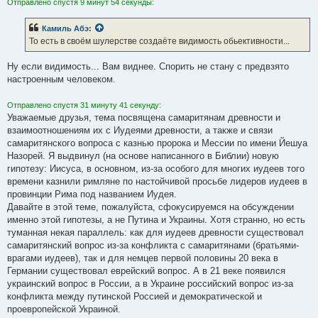
Отправлено спустя 9 минут 54 секунды:
Камиль Абэ
:
То есть в своём шулерстве создаёте видимость обьективности...
Ну если видимость... Вам виднее. Спорить не стану с предвзято
настроенным человеком.
Отправлено спустя 31 минуту 41 секунду:
Уважаемые друзья, тема посвящена самаритянам древности и
взаимоотношениям их с Иудеями древности, а также и связи
самаритянского вопроса с казнью пророка и Мессии по имени Йешуа
Назорей. Я выдвинул (на основе написанного в Библии) новую
гипотезу: Иисуса, в основном, из-за особого для многих иудеев того
времени казнили римляне по настойчивой просьбе лидеров иудеев в
провинции Рима под названием Иудея.
Давайте в этой теме, пожалуйста, сфокусируемся на обсуждении
именно этой гипотезы, а не Путина и Украины. Хотя странно, но есть
туманная некая параллель: как для иудеев древности существовал
самаритянский вопрос из-за конфликта с самаритянами (братьями-
врагами иудеев), так и для немцев первой половины 20 века в
Германии существовал еврейский вопрос. А в 21 веке появился
украинский вопрос в России, а в Украине российский вопрос из-за
конфликта между путинской Россией и демократической и
проевропейской Украиной.