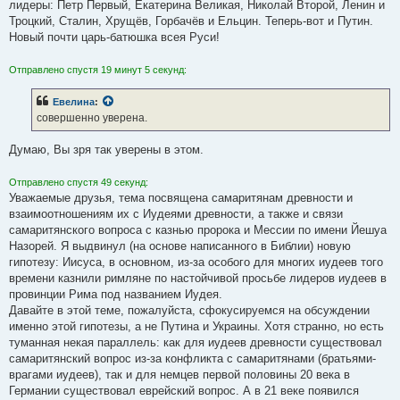
лидеры: Петр Первый, Екатерина Великая, Николай Второй, Ленин и
Троцкий, Сталин, Хрущёв, Горбачёв и Ельцин. Теперь-вот и Путин.
Новый почти царь-батюшка всея Руси!
Отправлено спустя 19 минут 5 секунд:
Евелина
:
совершенно уверена.
Думаю, Вы зря так уверены в этом.
Отправлено спустя 49 секунд:
Уважаемые друзья, тема посвящена самаритянам древности и
взаимоотношениям их с Иудеями древности, а также и связи
самаритянского вопроса с казнью пророка и Мессии по имени Йешуа
Назорей. Я выдвинул (на основе написанного в Библии) новую
гипотезу: Иисуса, в основном, из-за особого для многих иудеев того
времени казнили римляне по настойчивой просьбе лидеров иудеев в
провинции Рима под названием Иудея.
Давайте в этой теме, пожалуйста, сфокусируемся на обсуждении
именно этой гипотезы, а не Путина и Украины. Хотя странно, но есть
туманная некая параллель: как для иудеев древности существовал
самаритянский вопрос из-за конфликта с самаритянами (братьями-
врагами иудеев), так и для немцев первой половины 20 века в
Германии существовал еврейский вопрос. А в 21 веке появился