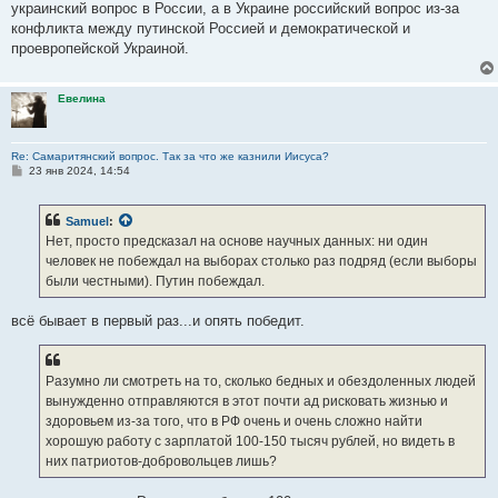
украинский вопрос в России, а в Украине российский вопрос из-за
конфликта между путинской Россией и демократической и
проевропейской Украиной.
Евелина
Re: Самаритянский вопрос. Так за что же казнили Иисуса?
С
23 янв 2024, 14:54
о
о
б
Samuel
:
щ
е
Нет, просто предсказал на основе научных данных: ни один
н
человек не побеждал на выборах столько раз подряд (если выборы
и
е
были честными). Путин побеждал.
всё бывает в первый раз...и опять победит.
Разумно ли смотреть на то, сколько бедных и обездоленных людей
вынужденно отправляются в этот почти ад рисковать жизнью и
здоровьем из-за того, что в РФ очень и очень сложно найти
хорошую работу с зарплатой 100-150 тысяч рублей, но видеть в
них патриотов-добровольцев лишь?