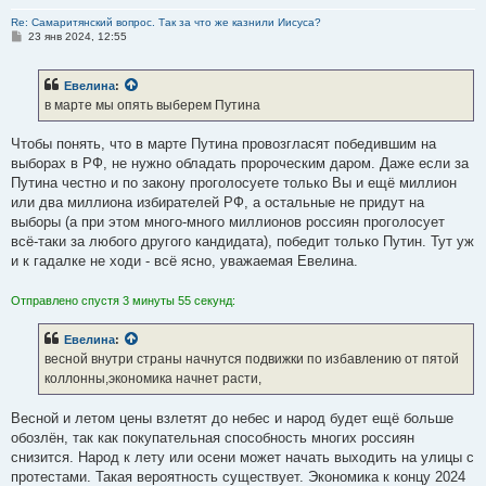
Re: Самаритянский вопрос. Так за что же казнили Иисуса?
С
23 янв 2024, 12:55
о
о
б
Евелина
:
щ
е
в марте мы опять выберем Путина
н
и
е
Чтобы понять, что в марте Путина провозгласят победившим на
выборах в РФ, не нужно обладать пророческим даром. Даже если за
Путина честно и по закону проголосуете только Вы и ещё миллион
или два миллиона избирателей РФ, а остальные не придут на
выборы (а при этом много-много миллионов россиян проголосует
всё-таки за любого другого кандидата), победит только Путин. Тут уж
и к гадалке не ходи - всё ясно, уважаемая Евелина.
Отправлено спустя 3 минуты 55 секунд:
Евелина
:
весной внутри страны начнутся подвижки по избавлению от пятой
коллонны,экономика начнет расти,
Весной и летом цены взлетят до небес и народ будет ещё больше
обозлён, так как покупательная способность многих россиян
снизится. Народ к лету или осени может начать выходить на улицы с
протестами. Такая вероятность существует. Экономика к концу 2024