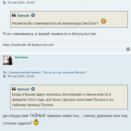
С
20 янв 2024, 16:49
о
о
б
Samuel
:
щ
е
Неужели Вы сомневаетесь во всемогуществе Бога?
н
и
е
Я не сомневаюсь в вашей лживости и богохульстве.
https://kamil-abe-46.livejournal.com/
Евелина
Re: Самаритянский вопрос. Так за что же казнили Иисуса?
С
20 янв 2024, 19:19
о
о
б
Samuel
:
щ
е
Когда в Крыму вдруг начались беспорядки и смена власти в
н
феврале 2014 года, всё было сделано агентами Путина и по
и
е
тайному приказу Путина.
да откуда вам ТАЙНЫЕ приказы известны....свечку держали или под
столом сидели?