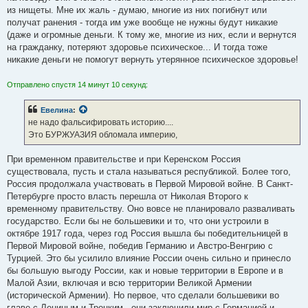
из нищеты. Мне их жаль - думаю, многие из них погибнут или
получат ранения - тогда им уже вообще не нужны будут никакие
(даже и огромные деньги. К тому же, многие из них, если и вернутся
на гражданку, потеряют здоровье психическое... И тогда тоже
никакие деньги не помогут вернуть утерянное психическое здоровье!
Отправлено спустя 14 минут 10 секунд:
Евелина
:
не надо фальсифировать историю....
Это БУРЖУАЗИЯ обломала империю,
При временном правительстве и при Керенском Россия
существовала, пусть и стала называться республикой. Более того,
Россия продолжала участвовать в Первой Мировой войне. В Санкт-
Петербурге просто власть перешла от Николая Второго к
временному правительству. Оно вовсе не планировало разваливать
государство. Если бы не большевики и то, что они устроили в
октябре 1917 года, через год Россия вышла бы победительницей в
Первой Мировой войне, победив Германию и Австро-Венгрию с
Турцией. Это бы усилило влияние России очень сильно и принесло
бы большую выгоду России, как и новые территории в Европе и в
Малой Азии, включая и всю территории Великой Армении
(исторической Армении). Но первое, что сделали большевики во
главе с Лениным и Троцким - они заключили мир с Германией и