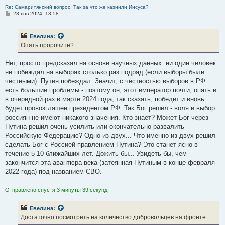
Re: Самаритянский вопрос. Так за что же казнили Иисуса?
С
23 янв 2024, 13:58
о
о
б
Евелина
:
щ
е
Опять пророчите?
н
и
е
Нет, просто предсказал на основе научных данных: ни один человек
не побеждал на выборах столько раз подряд (если выборы были
честными). Путин побеждал. Значит, с честностью выборов в РФ
есть большие проблемы - поэтому он, этот император почти, опять и
в очередной раз в марте 2024 года, так сказать, победит и вновь
будет провозглашен президентом РФ. Так Бог решил - воля и выбор
россиян не имеют никакого значения. Кто знает? Может Бог через
Путина решил очень усилить или окончательно развалить
Российскую Федерацию? Одно из двух... Что именно из двух решил
сделать Бог с Россией правлением Путина? Это станет ясно в
течение 5-10 ближайших лет. Дожить бы... Увидеть бы, чем
закончится эта авантюра века (затеянная Путиным в конце февраля
2022 года) под названием СВО.
Отправлено спустя 3 минуты 39 секунд:
Евелина
:
Достаточно посмотреть на количество добровольцев на фронте.