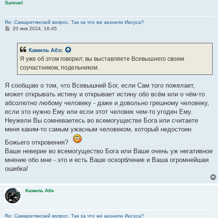
Samuel
Re: Самаритянский вопрос. Так за что же казнили Иисуса?
С
20 янв 2024, 16:45
о
о
б
Камиль Абэ
:
щ
е
Я уже об этом говорил: вы выставляете Всевышнего своим
н
соучастником, подельником.
и
е
Я сообщаю о том, что Всевышний Бог, если Сам того пожелает,
может открывать истину и открывает истину обо всём или о чём-то
абсолютно любому человеку - даже и довольно грешному человеку,
если это нужно Ему или если этот человек чем-то угоден Ему.
Неужели Вы сомневаетесь во всемогуществе Бога или считаете
меня каким-то самым ужасным человеком, который недостоин
Божьего откровения?
Ваше неверие во всемогущество Бога или Ваше очень уж негативное
мнение обо мне - это и есть Ваше оскорбление и Ваша огромнейшая
ошибка!
Камиль Абэ
Re: Самаритянский вопрос. Так за что же казнили Иисуса?