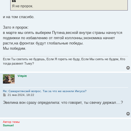
Я не пророк.
и на том спасибо.
Зато я пророк:
в марте мы опять выберем Путина,весной внутри страны начнутся
подвижки по избавлению от пятой коллонны,экономика начнет
расти,на фронтах будут глобальные победы.
Мы победим.
Если Ты светить не будешь, Если Я гореть не буду, Если Мы сиять не будем, Кто
тогда развеет Тьму?
Vittpitt
Re: Самаритянский вопрос. Так за что же казнили Иисуса?
С
21 янв 2024, 18:22
о
о
Эвелина вон сразу определила: что говорит, ты свечку держал....?
б
щ
е
н
и
Автор темы
е
Samuel