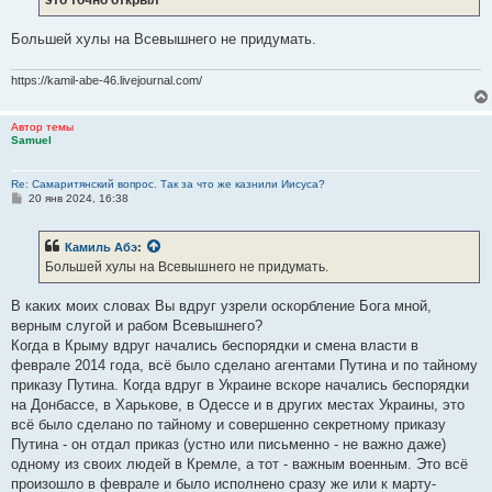
и
е
Большей хулы на Всевышнего не придумать.
https://kamil-abe-46.livejournal.com/
Автор темы
Samuel
Re: Самаритянский вопрос. Так за что же казнили Иисуса?
С
20 янв 2024, 16:38
о
о
б
Камиль Абэ
:
щ
е
Большей хулы на Всевышнего не придумать.
н
и
е
В каких моих словах Вы вдруг узрели оскорбление Бога мной,
верным слугой и рабом Всевышнего?
Когда в Крыму вдруг начались беспорядки и смена власти в
феврале 2014 года, всё было сделано агентами Путина и по тайному
приказу Путина. Когда вдруг в Украине вскоре начались беспорядки
на Донбассе, в Харькове, в Одессе и в других местах Украины, это
всё было сделано по тайному и совершенно секретному приказу
Путина - он отдал приказ (устно или письменно - не важно даже)
одному из своих людей в Кремле, а тот - важным военным. Это всё
произошло в феврале и было исполнено сразу же или к марту-