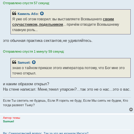
Отправлено спустя 57 секунд:
Камиль Абэ
:
Я уже об этом говорил: вы выставляете Всевышнего
своим
соучастником, подельником
... причём отводите Всевышнему
главную роль...
это обычная практика сектантов,не удивляйтесь.
Отправлено спустя 1 минуту 59 секунд:
Samuel
:
знаю о тайном приказе этого императора потому, что Бог мне это
точно открыл.
и каким образом открыл?
На стене написал: Мене,текел упарсин?...так это не о нас...это о вас.
Если Ты светить не будешь, Если Я гореть не буду, Если Мы сиять не будем, Кто
тогда развеет Тьму?
Автор темы
Samuel
Re: Самаритянский вопрос. Так за что же казнили Иисуса?