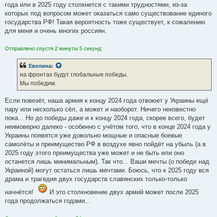
года или в 2025 году столкнется с такими трудностями, из-за
которых под вопросом может оказаться само существование единого
государства РФ! Такая вероятность тоже существует, к сожалению
для меня и очень многих россиян.
Отправлено спустя 2 минуты 5 секунд:
Евелина
:
на фронтах будут глобальные победы.
Мы победим.
Если повезёт, наша армия к концу 2024 года отвоюет у Украины ещё
пару или несколько сёл, а может и наоборот. Ничего неизвестно
пока... Но до победы даже и к концу 2024 года, скорее всего, будет
неимоверно далеко - особенно с учётом того, что в конце 2024 года у
Украины появятся уже довольно мощные и опасные боевые
самолёты и преимущество РФ в воздухе явно пойдёт на убыль (а в
2025 году этого преимущества уже может и не быть или оно
останется лишь минимальным). Так что... Ваши мечты (о победе над
Украиной) могут остаться лишь мечтами. Боюсь, что к 2025 году вся
драма и трагедия двух государств славянских только-только
начнётся!
И это столкновение двух армий может после 2025
года продолжаться годами...