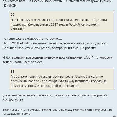
да хватит вам....в России заработать 100 тысяч может даже курьер.
ПОВТОР.
Да? Поэтому, как считается (но это только считается так), народ
поддержал большевиков в 1917 году и Российская империя
исчезла?
не надо фальсифировать историю....
Это БУРЖУАЗИЯ обломала империю, потому народ и поддержал
большевиков,что инстинкт самосохранения сильно развит.
И большевики возродили империю под названием СССР....о котором
теперь почти все плачут.
А в 21 веке появился украинский вопрос в России, а в Украине
российский вопрос из-за конфликта между путинской Россией и
демократической и проевропейской Украиной.
у нас нет украинского вопроса....живут тут как хотят и говорят на
любом языке.
Если Ты светить не будешь, Если Я гореть не буду, Если Мы сиять не будем, Кто
тогда развеет Тьму?