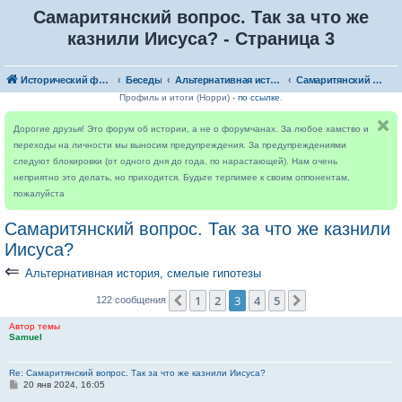
Самаритянский вопрос. Так за что же
казнили Иисуса? - Страница 3
Исторический форум
Беседы
Альтернативная история, смелые гипотезы
Самаритянский вопрос. Так за что же казнили Иисуса?
Профиль и итоги (Норри) -
по ссылке
.
Дорогие друзья! Это форум об истории, а не о форумчанах. За любое хамство и
переходы на личности мы выносим предупреждения. За предупреждениями
следуют блокировки (от одного дня до года, по нарастающей). Нам очень
неприятно это делать, но приходится. Будьте терпимее к своим оппонентам,
пожалуйста
Самаритянский вопрос. Так за что же казнили
Иисуса?
⇐
Альтернативная история, смелые гипотезы
1
2
3
4
5
Пред.
След.
122 сообщения
Автор темы
Samuel
Re: Самаритянский вопрос. Так за что же казнили Иисуса?
С
20 янв 2024, 16:05
о