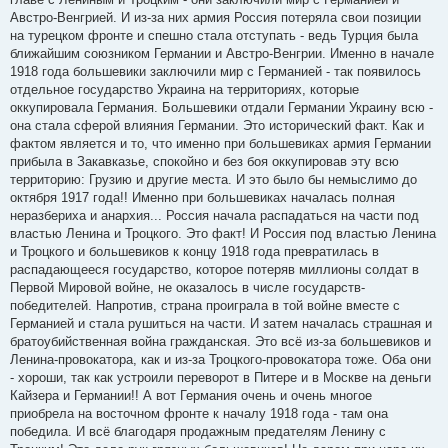
Австро-Венгрией. И из-за них армия Россия потеряла свои позиции
на турецком фронте и спешно стала отступать - ведь Турция была
ближайшим союзником Германии и Австро-Венгрии. Именно в начале
1918 года большевики заключили мир с Германией - так появилось
отдельное государство Украина на территориях, которые
оккупировала Германия. Большевики отдали Германии Украину всю -
она стала сферой влияния Германии. Это исторический факт. Как и
фактом является и то, что именно при большевиках армия Германии
прибыла в Закавказье, спокойно и без боя оккупировав эту всю
территорию: Грузию и другие места. И это было бы немыслимо до
октября 1917 года!! Именно при большевиках началась полная
неразбериха и анархия... Россия начала распадаться на части под
властью Ленина и Троцкого. Это факт! И Россия под властью Ленина
и Троцкого и большевиков к концу 1918 года превратилась в
распадающееся государство, которое потеряв миллионы солдат в
Первой Мировой войне, не оказалось в числе государств-
победителей. Напротив, страна проиграла в той войне вместе с
Германией и стала рушиться на части. И затем началась страшная и
братоубийственная война гражданская. Это всё из-за большевиков и
Ленина-провокатора, как и из-за Троцкого-провокатора тоже. Оба они
- хороши, так как устроили переворот в Питере и в Москве на деньги
Кайзера и Германии!! А вот Германия очень и очень многое
приобрела на восточном фронте к началу 1918 года - там она
победила. И всё благодаря продажным предателям Ленину с