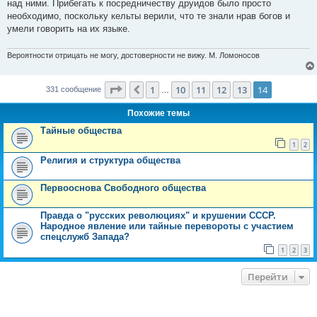
над ними. Прибегать к посредничеству друидов было просто
необходимо, поскольку кельты верили, что те знали нрав богов и
умели говорить на их языке.
Вероятности отрицать не могу, достоверности не вижу. М. Ломоносов
Страница
14
из
14
1
10
11
12
13
14
Пред.
331 сообщение
…
Похожие темы
Тайные общества
1
2
Религия и структура общества
Первооснова Свободного общества
Правда о "русских революциях" и крушении СССР.
Народное явление или тайные перевороты с участием
спецслужб Запада?
1
2
3
Перейти