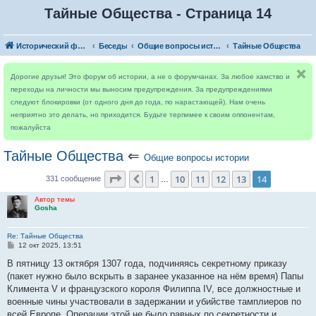
Тайные Общества - Страница 14
Исторический форум
Беседы
Общие вопросы истории
Тайные Общества
Дорогие друзья! Это форум об истории, а не о форумчанах. За любое хамство и
переходы на личности мы выносим предупреждения. За предупреждениями
следуют блокировки (от одного дня до года, по нарастающей). Нам очень
неприятно это делать, но приходится. Будьте терпимее к своим оппонентам,
пожалуйста
Тайные Общества
⇐
Общие вопросы истории
Страница
14
из
14
1
10
11
12
13
14
Пред.
331 сообщение
…
Автор темы
Gosha
Re: Тайные Общества
С
12 окт 2025, 13:51
о
о
В пятницу 13 октября 1307 года, подчиняясь секретному приказу
б
(пакет нужно было вскрыть в заранее указанное на нём время) Папы
щ
е
Климента V и французского короля Филиппа IV, все должностные и
н
военные чины участвовали в задержании и убийстве тамплиеров по
и
е
всей Европе. Операции этой не было равных по секретности и