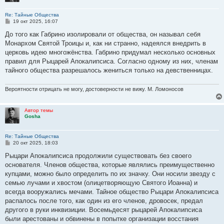
Re: Тайные Общества
С
19 окт 2025, 16:07
о
о
До того как Габрино изолировали от общества, он называл себя
б
Монархом Святой Троицы и, как ни странно, надеялся внедрить в
щ
е
церковь идею многожёнства. Габрино придумал несколько основных
н
правил для Рыцарей Апокалипсиса. Согласно одному из них, членам
и
е
тайного общества разрешалось жениться только на девственницах.
Вероятности отрицать не могу, достоверности не вижу. М. Ломоносов
Автор темы
Gosha
Re: Тайные Общества
С
20 окт 2025, 18:03
о
о
Рыцари Апокалипсиса продолжили существовать без своего
б
основателя. Членов общества, которые являлись преимущественно
щ
е
купцами, можно было определить по их значку. Они носили звезду с
н
семью лучами и хвостом (олицетворяющую Святого Иоанна) и
и
е
всегда вооружались мечами. Тайное общество Рыцари Апокалипсиса
распалось после того, как один из его членов, дровосек, предал
другого в руки инквизиции. Восемьдесят рыцарей Апокалипсиса
были арестованы и обвинены в попытке организации восстания