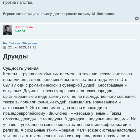
против папства.
Вероятности отрицать не могу, достоверности не вижу. М. Ломоносов
Автор темы
Gosha
Re: Тайные Общества
С
22 окт 2025, 17:31
о
Друиды
о
б
щ
е
Сущность учения
н
Кельты – группа самобытных племен – в течение нескольких веков
и
е
владели едва ли не половиной всего известного тогда мира. Это
были люди с романтической и суеверной душой, бесстрашные и
искусные. Друиды – жрецы у древних кельтских народов,
организованные в виде замкнутого, но не наследственного сословия;
также выполняли функции судей, занимались врачеванием и
астрономией. Это слово имеет два корня и восходит к
праиндоевропейскому «dru-wid-es» – «весьма ученые». Таким
образом, друиды – это ведуны. А друидки – ведуньи или ведьмы. Их
учение – уникальное смешение естественной философии, магии и
религии. А созданные этими жрецами магические системы настолько
уникальны, что человечество до сих пор продолжает размышлять