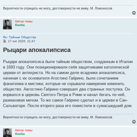
Вероятности отрицать не могу, достоверности не вижу. М. Ломоносов
Автор темы
Gosha
Re: Тайные Общества
С
17 окт 2025, 11:47
о
Рыцари апокалипсиса
о
б
щ
е
Рыцари апокалипсиса были тайным обществом, созданным в Италии
н
в 1693 году. Они позиционировали себя защитниками католической
и
е
церкви от антихриста. Но на самом деле всадники апокалипсиса,
начиная с их основателя Агостино Габрино, были сочетанием
фанатизма и мистики, которые не скрывали намерения изменить
общество. Авгостино Габрино совершил два странных поступка. Он
ворвался в церковь Святого Петра в Риме и начал бегать по ней,
размахивая мечом. То же самое Габрино сделал и в церкви в Сан-
Сальваторе. После второго раза его поместили в сумасшедший дом.
Вероятности отрицать не могу, достоверности не вижу. М. Ломоносов
Автор темы
Gosha