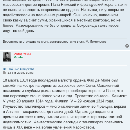
массовости долгое время. Папа Римский и французский король так и
не смогли завладеть сокровищами ордена. Ни пытки, ни уговоры не
подействовали на пленённых рыцарей. Они, конечно, наполнили
свою казну за счёт сумм, хранившихся в местных конторах, но не
более. Разочарованию не было предела. Сокровища тамплиеров
ищут по сей день.
Вероятности отрицать не могу, достоверности не вижу. М. Ломоносов
Автор темы
Gosha
Re: Тайные Общества
С
13 окт 2025, 10:53
о
о
18 марта 1314 года последний магистр ордена Жак де Моле был
б
сожжён на костре на одном из островков реки Сены. Охваченный
щ
е
пламенем и клубами дыма тамплиер пообещал королю и Папе, что
н
они переживут его не более чем на год. Проклятие сбылось: Климент
и
е
V умер 20 апреля 1314 года, Филипп IV – 29 ноября 1314 года.
Имущество тамплиеров – многочисленные замки во Франции, церкви
в Англии – сохранилось до наших дней. Однако до недавнего
времени интерес к нему питали лишь историки и торговцы элитной
недвижимостью. Фантастические легенды о тамплиерах появились
лишь в XIX веке – на волне увлечения масонством.