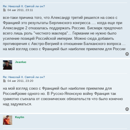
Re: Николай II. Святой ли он?
С
04 авг 2011, 23:11
о
о
все-таки причина того, что Александр третий решился на союз с
б
Францией это результаты Берлинского конгресса .... когда еще при
щ
е
Александре 2 отказалась поддержать Россию. Бисмарк предпочел
н
всего лишь роль "честного маклера"... Германии не нужно было
и
е
усиление позиций Российской империи. Можно сюда добавить
противоречия с Австро-Вегрией в отношении Балканского вопроса ...
на мой взгляд союз с Францией был наиболее приемлем для России
Jeanluc
Re: Николай II. Святой ли он?
С
04 авг 2011, 23:20
о
о
на мой взгляд союз с Францией был наиболее приемлем для
б
РоссииКроме одного но. В Русско-Японскую войну Франция так
щ
е
грамотно съехала от союзнических обязательств что было конечно
н
над задуматься.
и
е
Kaylin