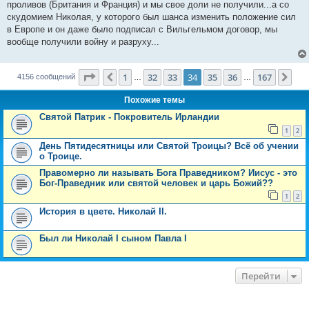
проливов (Британия и Франция) и мы свое доли не получили...а со
скудомием Николая, у которого был шанса изменить положение сил
в Европе и он даже было подписал с Вильгельмом договор, мы
вообще получили войну и разруху...
Страница
34
из
167
1
32
33
34
35
36
167
Пред.
Сле
4156 сообщений
…
…
Похожие темы
Святой Патрик - Покровитель Ирландии
1
2
День Пятидесятницы или Святой Троицы? Всё об учении
о Троице.
Правомерно ли называть Бога Праведником? Иисус - это
Бог-Праведник или святой человек и царь Божий??
1
2
История в цвете. Николай II.
Был ли Николай I сыном Павла I
Перейти