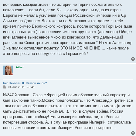
о
во-первых каждый знает что история не терпит сослагательного
б
наклонения... если бы, если бы ... скажу одно ни одна из стран
щ
е
Европы не желала усиления позиций Российской империи ни в Ср
н
Азии ни на Дальнем Востоке ни на Балканах и так далее. я тебе
и
е
привел пример Берлинского конгресса, после которого Горчаков (мин
иностранных дел ) в донесении императору пишет (дословно) Общее
впечатление вынесенное мною из конгресса то, что дальнейший
рассчет на Союз трех императоров есть иллюзия " На что Александр
2 на полях оставляет пометку ЭТО И МОЕ МНЕНИЕ ... какие после
этого вопросы по поводу союза с Германией?
Atbar
Re: Николай II. Святой ли он?
С
04 авг 2011, 23:41
о
о
№847 Хорошо...Союз с Францией носил оборонительный характер и
б
был заключен тайно.Можно предположить, что Александр Третий все
щ
е
таки оставил себе шанс съехать, так как не мог не понимать (а может
н
быть действительно не понимал...), что, в случае войны, Россия
и
е
проигрывала по любому! Если империи побеждали, то Россия -
потерпевшая сторона. А, в случае проигрыша Империй, сотрясались
основы монархии и опять же Империя Россия в проигрыше...