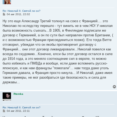
Re: Николай II. Святой ли он?
С
04 авг 2011, 22:02
о
о
Ну это еще Александр Третий толкнул на союз с Францией.... это
б
Николаю по нследству перешло - тут винить не в чем.НО! У николая
щ
е
была возможность съехать...В 1905, в Финляндии подписали же
н
договор с Германией, а он по сути был направлен против Британии, (
и
е
и с возможностью Франции присоединиться позже). Его тогда Витте
отговорил, убеждая что он якобы противоречит договору с
Францией... они этот договор ликвидировали...Николай повелся как
всегда по скудомию...Конечно, елси бы этот договор остался в силе
до 1914 года, а это меняло соотнощение сил в европе, то можно
было избежать и ПМВДа и вообще, если даже вспомнить русско-
японскую, и как нам французы "помогали"... нам тогда даже уголь
Германия давала, а Франция просто кинула... И Николай, даже имея
такие примеры, не мог разобраться где безопасность и сила для
державы...
Rtemka
Re: Николай II. Святой ли он?
С
04 авг 2011, 22:11
о
о