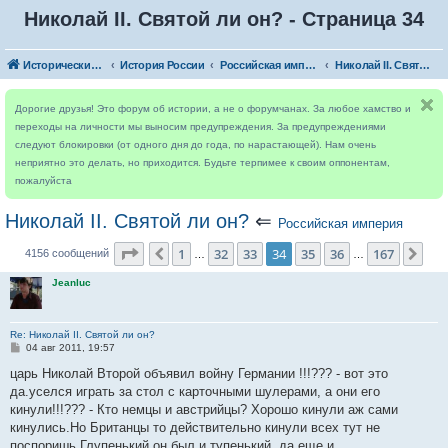
Николай II. Святой ли он? - Страница 34
Исторический форум
История России
Российская империя
Николай II. Святой ли он?
Дорогие друзья! Это форум об истории, а не о форумчанах. За любое хамство и
переходы на личности мы выносим предупреждения. За предупреждениями
следуют блокировки (от одного дня до года, по нарастающей). Нам очень
неприятно это делать, но приходится. Будьте терпимее к своим оппонентам,
пожалуйста
Николай II. Святой ли он?
⇐
Российская империя
Страница
34
из
167
1
32
33
34
35
36
167
Пред.
Сле
4156 сообщений
…
…
Jeanluc
Re: Николай II. Святой ли он?
С
04 авг 2011, 19:57
о
о
царь Николай Второй объявил войну Германии !!!??? - вот это
б
да.уселся играть за стол с карточными шулерами, а они его
щ
е
кинули!!!??? - Кто немцы и австрийцы? Хорошо кинули аж сами
н
кинулись.Но Британцы то действительно кинули всех тут не
и
е
поспоришь.Глупенький он был и тупенький, да еще и