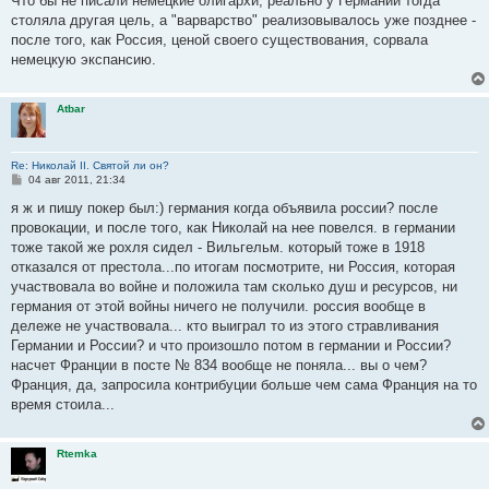
Что бы не писали немецкие олигархи, реально у Германии тогда
б
столяла другая цель, а "варварство" реализовывалось уже позднее -
щ
е
после того, как Россия, ценой своего существования, сорвала
н
немецкую экспансию.
и
е
Atbar
Re: Николай II. Святой ли он?
С
04 авг 2011, 21:34
о
о
я ж и пишу покер был:) германия когда объявила россии? после
б
провокации, и после того, как Николай на нее повелся. в германии
щ
е
тоже такой же рохля сидел - Вильгельм. который тоже в 1918
н
отказался от престола...по итогам посмотрите, ни Россия, которая
и
е
участвовала во войне и положила там сколько душ и ресурсов, ни
германия от этой войны ничего не получили. россия вообще в
дележе не участвовала... кто выиграл то из этого стравливания
Германии и России? и что произошло потом в германии и России?
насчет Франции в посте № 834 вообще не поняла... вы о чем?
Франция, да, запросила контрибуции больше чем сама Франция на то
время стоила...
Rtemka