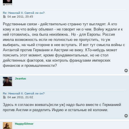
Re: Николай II. Святой ли он?
С
04 авг 2011, 20:45
о
о
Родственные связи - действительно странно тут выглядят. А кто
б
кому и за что войну объявил - не говорит ни о чем. Войну ждали и к
щ
е
ней готовились, она была неизбежна.. Но - для Европы. Россия
н
имела возможность если не полностью ее пропустить, то уж
и
е
выбирать, на чьей стороне в нее вступать. И вот тут смысла войны с
Антантой против Германии и Австрии не вижу. КТо-нибудь может
пояснить этот момент, кроме фундаментальных, но не стол
действенных факторов, как контроль французами имперских
финансов и промышленности?
Jeanluc
Re: Николай II. Святой ли он?
С
04 авг 2011, 21:02
о
о
Здесь я согласен воевать(если уж) надо было вместе с Германией
б
против Англии и разделить Индию и остальные её колонии.
щ
е
н
и
HappyGilmor
е