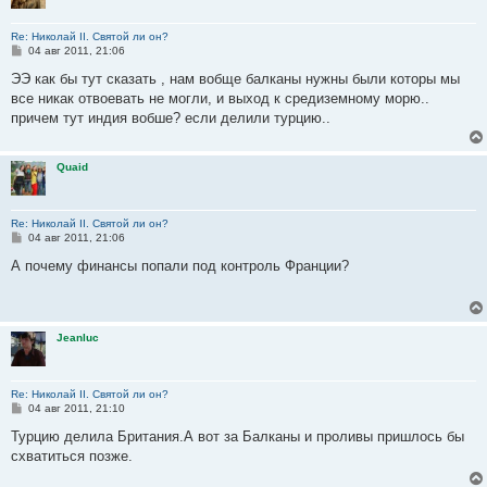
Re: Николай II. Святой ли он?
С
04 авг 2011, 21:06
о
о
ЭЭ как бы тут сказать , нам вобще балканы нужны были которы мы
б
все никак отвоевать не могли, и выход к средиземному морю..
щ
е
причем тут индия вобше? если делили турцию..
н
и
е
Quaid
Re: Николай II. Святой ли он?
С
04 авг 2011, 21:06
о
о
А почему финансы попали под контроль Франции?
б
щ
е
н
и
Jeanluc
е
Re: Николай II. Святой ли он?
С
04 авг 2011, 21:10
о
о
Турцию делила Британия.А вот за Балканы и проливы пришлось бы
б
схватиться позже.
щ
е
н