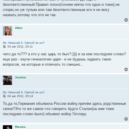
безответственный.Правил плохо(точнее мягко что одно и тоже),не
спорю,но уж тупым или там безответственным его я не могу
назвать,потому что это не так.
Atbar
Re: Николай II. Святой ли он?
С
04 авг 2011, 20:11
о
о
чего да то??? а кто у нас царь то был?:)))) и за кем последнее слово?
б
еще раз - изучи генеалогию царя - и не будешь задвать таких
щ
е
вопросов, на которые и отвечать то смешно...
н
и
е
Jeanluc
Re: Николай II. Святой ли он?
С
04 авг 2011, 20:14
о
о
То,да то,Германия объявила России войну,причём здесь родственные
б
связи?Это то же самое что говорить будто Сталин(за ним тоже
щ
е
последнее слово было) объявил войну Гитлеру.
н
и
е
Rtemka