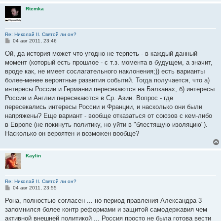
Rtemka
Re: Николай II. Святой ли он?
С
04 авг 2011, 23:46
о
о
Ой, да история может что угодно не терпеть - в каждый данный
б
момент (который есть прошлое - с т.з. момента в будущем, а значит,
щ
е
вроде как, не имеет сослагательного наклонения;)) есть варианты
н
более-менее вероятные развития событий. Тогда получается, что а)
и
е
интересы России и Германии пересекаются на Балканах, б) интересы
России и Англии пересекаются в Ср. Азии. Вопрос - где
пересекались интересы России и Франции, и насколько они были
напряжены? Еще вариант - вообще отказаться от союзов с кем-либо
в Европе (не покинуть политику, но уйти в "блестящую изоляцию").
Насколько он вероятен и возможен вообще?
Kaylin
Re: Николай II. Святой ли он?
С
04 авг 2011, 23:55
о
о
Рона, полностью согласен ... но период правления Александра 3
б
запомнился более контр реформами и защитой самодержавия чем
щ
е
активной внешней политикой ... Россия просто не была готова вести