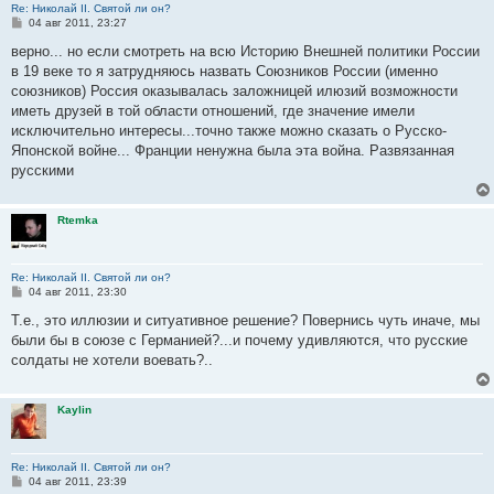
Re: Николай II. Святой ли он?
С
04 авг 2011, 23:27
о
о
верно... но если смотреть на всю Историю Внешней политики России
б
в 19 веке то я затрудняюсь назвать Союзников России (именно
щ
е
союзников) Россия оказывалась заложницей илюзий возможности
н
иметь друзей в той области отношений, где значение имели
и
е
исключительно интересы...точно также можно сказать о Русско-
Японской войне... Франции ненужна была эта война. Развязанная
русскими
Rtemka
Re: Николай II. Святой ли он?
С
04 авг 2011, 23:30
о
о
Т.е., это иллюзии и ситуативное решение? Повернись чуть иначе, мы
б
были бы в союзе с Германией?...и почему удивляются, что русские
щ
е
солдаты не хотели воевать?..
н
и
е
Kaylin
Re: Николай II. Святой ли он?
С
04 авг 2011, 23:39
о