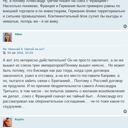
Ну, а почему Александр Третий пошел на союз с Францией?
б
Насколько понимаю, Франция и Германия были примерно равны по
щ
е
внешней торговле и по инвестициям, Германия ближе территориально
н
и сильнее промышленно. Континентальный блок сулил бы выгоды и
и
е
немалые, потерь же - я не вижу.
Atbar
Re: Николай II. Святой ли он?
С
04 авг 2011, 22:23
о
о
А вот это интересно действительно! Он не просто заключил, а он же
б
вышел из союза трех императоров!Почему вышел неясно... Но может
щ
е
быть потому, что Бисмарк как раз тогда, когда срок договора
н
закончился, ушел в отставку, а на его место поставили Каприви, а
и
е
он, пытался забить связи с Британией... Поэтому с Россией договор
не продлили. И по причине бездеятельности самого Александра
Третьего, в том числе - он попыток заявить о желании возобновления
не делал...союз с Францией сначал же тайный был... Александр его
рассматривал как оборонительное соглашение.... че-то тоже какое-то
скудоумие...
Kaylin