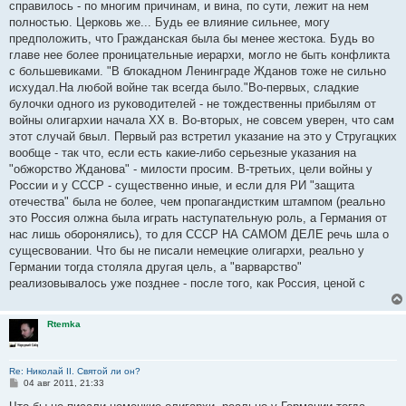
справилось - по многим причинам, и вина, по сути, лежит на нем
полностью. Церковь же... Будь ее влияние сильнее, могу
предположить, что Гражданская была бы менее жестока. Будь во
главе нее более проницательные иерархи, могло не быть конфликта
с большевиками. "В блокадном Ленинграде Жданов тоже не сильно
исхудал.На любой войне так всегда было."Во-первых, сладкие
булочки одного из руководителей - не тождественны прибылям от
войны олигархии начала ХХ в. Во-вторых, не совсем уверен, что сам
этот случай бвыл. Первый раз встретил указание на это у Стругацких
вообще - так что, если есть какие-либо серьезные указания на
"обжорство Жданова" - милости просим. В-третьих, цели войны у
России и у СССР - существенно иные, и если для РИ "защита
отечества" была не более, чем пропагандистким штампом (реально
это Россия олжна была играть наступательную роль, а Германия от
нас лишь оборонялись), то для СССР НА САМОМ ДЕЛЕ речь шла о
сущесвовании. Что бы не писали немецкие олигархи, реально у
Германии тогда столяла другая цель, а "варварство"
реализовывалось уже позднее - после того, как Россия, ценой с
Rtemka
Re: Николай II. Святой ли он?
С
04 авг 2011, 21:33
о
о