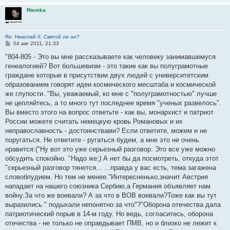
и
Rtemka
е
Re: Николай II. Святой ли он?
С
04 авг 2011, 21:33
о
о
"804-805 - Это вы мне рассказываете как человеку занимавшемуся
б
генеалогией? Вот большевизм - это такие как вы полуграмотные
щ
е
граждане которые в присутствии двух людей с университетским
н
образованием говорят идеи космического месштаба и космической
и
е
же глупости.."Вы, уважаемый, ко мне с "полуграмотностью" лучше
не цепляйтесь, а то много тут последнее время "ученых развелось".
Вы вместо этого на вопрос ответьте - как вы, монархист и патриот
России можете считать немецкую кровь Романовых и их
неправославность - достоинствами? Если ответите, можем и не
поругаться. Не ответите - ругаться будем, а мне это не очень
нравится:("Ну вот это уже серьезный разговор. Это все уже можно
обсудить спокойно. "Надо же;) А нет бы да посмотреть, откуда этот
"серьезный разговор тянется... ...правда у вас есть, тема загажена
словоблудием. Но тем не менее."Интересненько,значит Австрия
нападает на нашего союзника Сербию,а Германия объявляет нам
войну.За что же воевали? А за что в ВОВ воевали?Тоже как вы тут
выразились " подыхали непонятно за что"?"Оборона отечества дала
патриотический порыв в 14-м году. Но ведь, согласитесь, оборона
отечества - не только не оправдывает ПМВ, но и близко не лежит к