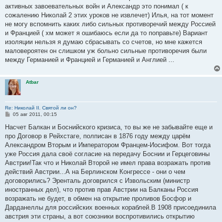
н
активных завоевательных войн и Александр это понимал ( к
и
е
сожалению Николай 2 этих уроков не извлечет) Илья, на тот момент
не могу вспомнить каких либо сильных противоречий между Россией
и Францией ( хм может я ошибаюсь если да то поправьте) Вариант
изоляции нельзя я думаю сбрасывать со счетов, но мне кажется
маловероятен он слишком уж больно сильные противоречия были
между Германией и Францией и Германией и Англией ...
Atbar
Re: Николай II. Святой ли он?
С
05 авг 2011, 00:15
о
о
Насчет Балкан и Боснийского кризиса, то вы же не забывайте еще и
б
про Договор в Рейхстаге, полписан в 1876 году между царём
щ
е
Александром Вторым и Императором Францем-Иосифом. Вот тогда
н
уже Россия дала своё согласие на передачу Боснии и Герцеговины
и
е
Австрии!Так что и Николай Второй не имел права возражать против
действий Австрии...А на Берлинском Конгрессе - они о чем
договорились? Эренталь договрился с Извольским (министр
иностранных дел), что против прав Австрии на Балканы Россия
возражать не будет, в обмен на открытие проливов Босфор и
Дарданеллы для российских военных кораблей.В 1908 присоединила
австрия эти страны, а вот союзники воспротивились открытию