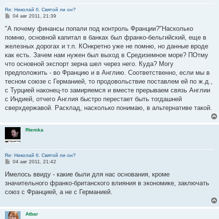
Re: Николай II. Святой ли он?
С
04 авг 2011, 21:39
о
о
"А почему финансы попали под контроль Франции?"Насколько
б
помню, основной капитал в банках был франко-бельгийский, еще в
щ
е
железных дорогах и т.п. КОнкретно уже не помню, но данные вроде
н
как есть. Зачем нам нужен был выход в Средиземное море? ПОтму
и
е
что основной экспорт зерна шел через него. Куда? Могу
предположить - во Францию и в Англию. Соответственно, если мы в
тесном союзе с Германией, то продовольствие поставлем ей по ж.д.,
с Турцией наконец-то замиряемся и вместе прерываем связь Англии
с Индией, отчего Англия быстро перестает быть тогдашней
сверхдержавой. Расклад, насколько понимаю, в альтернативе такой.
Rtemka
Re: Николай II. Святой ли он?
С
04 авг 2011, 21:42
о
о
Имелось ввиду - какие были для нас основания, кроме
б
значительного франко-британского влияния в экономике, заключать
щ
е
союз с Францией, а не с Германией.
н
и
е
Atbar