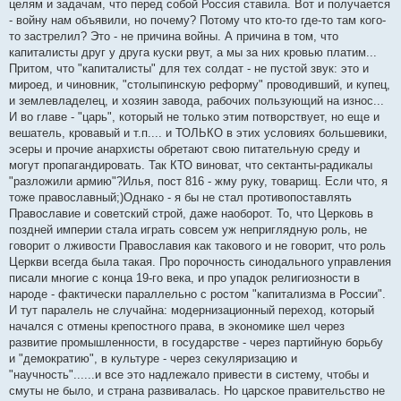
целям и задачам, что перед собой Россия ставила. Вот и получается
- войну нам объявили, но почему? Потому что кто-то где-то там кого-
то застрелил? Это - не причина войны. А причина в том, что
капиталисты друг у друга куски рвут, а мы за них кровью платим...
Притом, что "капиталисты" для тех солдат - не пустой звук: это и
мироед, и чиновник, "столыпинскую реформу" проводивший, и купец,
и землевладелец, и хозяин завода, рабочих пользующий на износ...
И во главе - "царь", который не только этим потворствует, но еще и
вешатель, кровавый и т.п.... и ТОЛЬКО в этих условиях большевики,
эсеры и прочие анархисты обретают свою питательную среду и
могут пропагандировать. Так КТО виноват, что сектанты-радикалы
"разложили армию"?Илья, пост 816 - жму руку, товарищ. Если что, я
тоже православный;)Однако - я бы не стал противопоставлять
Православие и советский строй, даже наоборот. То, что Церковь в
поздней империи стала играть совсем уж неприглядную роль, не
говорит о лживости Православия как такового и не говорит, что роль
Церкви всегда была такая. Про порочность синодального управления
писали многие с конца 19-го века, и про упадок религиозности в
народе - фактически параллельно с ростом "капитализма в России".
И тут паралель не случайна: модернизационный переход, который
начался с отмены крепостного права, в экономике шел через
развитие промышленности, в государстве - через партийную борьбу
и "демократию", в культуре - через секуляризацию и
"научность"......и все это надлежало привести в систему, чтобы и
смуты не было, и страна развивалась. Но царское правительство не