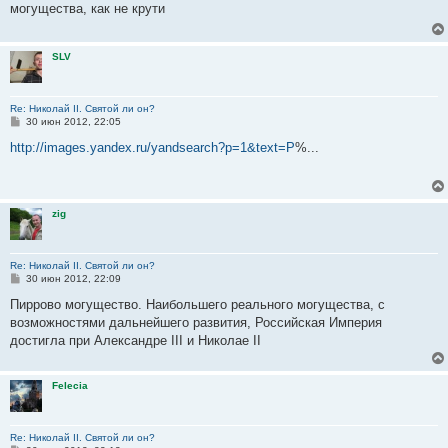
могущества, как не крути
щ
е
н
и
SLV
е
Re: Николай II. Святой ли он?
С
30 июн 2012, 22:05
о
о
http://images.yandex.ru/yandsearch?p=1&text=Р
%...
б
щ
е
н
и
zig
е
Re: Николай II. Святой ли он?
С
30 июн 2012, 22:09
о
о
Пиррово могущество. Наибольшего реального могущества, с
б
возможностями дальнейшего развития, Российская Империя
щ
е
достигла при Александре III и Николае II
н
и
е
Felecia
Re: Николай II. Святой ли он?