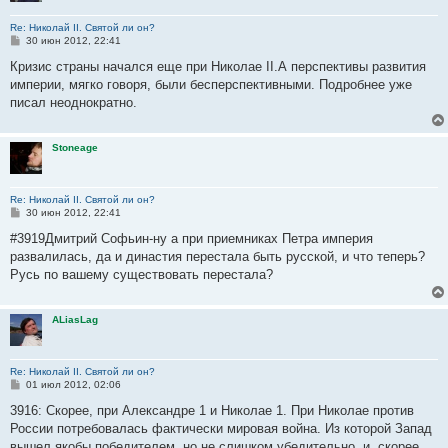
Re: Николай II. Святой ли он?
С
30 июн 2012, 22:41
о
о
Кризис страны начался еще при Николае II.А перспективы развития
б
империи, мягко говоря, были бесперспективными. Подробнее уже
щ
е
писал неоднократно.
н
и
е
Stoneage
Re: Николай II. Святой ли он?
С
30 июн 2012, 22:41
о
о
#3919Дмитрий Софьин-ну а при приемниках Петра империя
б
развалилась, да и династия перестала быть русской, и что теперь?
щ
е
Русь по вашему существовать перестала?
н
и
е
ALiasLag
Re: Николай II. Святой ли он?
С
01 июл 2012, 02:06
о
о
3916: Скорее, при Александре 1 и Николае 1. При Николае против
б
России потребовалась фактически мировая война. Из которой Запад
щ
е
вышел якобы победителем, но не слишком убедительно, и, скорее