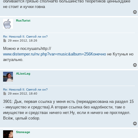
обливается грязью сполнаНо большинство теоретиков ценныхДаже
не стоит и кучки говна
RusTurist
Re: Николай II. Святой ли он?
С
29 июн 2012, 18:26
о
о
Можно и послушатьhttp://
б
www.distemper.ru/nv.php?var=music&album=256Конечно
не Кутунья но
щ
е
актуально.
н
и
е
ALiasLag
Re: Николай II. Святой ли он?
С
29 июн 2012, 18:40
о
о
3901: Дык, первая ссылка у меня есть (переадресована на раздел 15
б
- имущество и средства).А вторая ссылка без надобности, там о
щ
е
имуществе и средствах ничего нет.Ну, если я ничего не проглядел.
н
Всёж, целый собор.
и
е
Stoneage