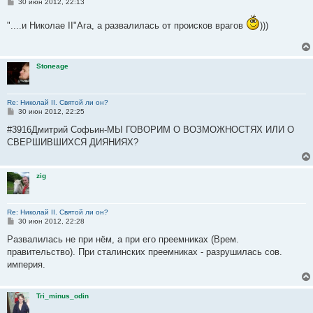
С
30 июн 2012, 22:13
о
о
"....и Николае II"Ага, а развалилась от происков врагов
)))
б
щ
е
н
и
Stoneage
е
Re: Николай II. Святой ли он?
С
30 июн 2012, 22:25
о
о
#3916Дмитрий Софьин-МЫ ГОВОРИМ О ВОЗМОЖНОСТЯХ ИЛИ О
б
СВЕРШИВШИХСЯ ДИЯНИЯХ?
щ
е
н
и
zig
е
Re: Николай II. Святой ли он?
С
30 июн 2012, 22:28
о
о
Развалилась не при нём, а при его преемниках (Врем.
б
правительство). При сталинских преемниках - разрушилась сов.
щ
е
империя.
н
и
е
Tri_minus_odin