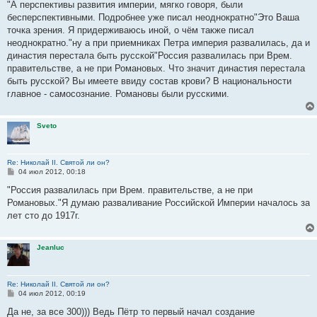
о
"А перспективы развития империи, мягко говоря, были
б
бесперспективными. Подробнее уже писал неоднократно"Это Ваша
щ
е
точка зрения. Я придерживаюсь иной, о чём также писал
н
неоднократно."ну а при приемниках Петра империя развалилась, да и
и
е
династия перестала быть русской"Россия развалилась при Врем.
правительстве, а не при Романовых. Что значит династия перестала
быть русской? Вы имеете ввиду состав крови? В национальности
главное - самосознание. Романовы были русскими.
Sveto
Re: Николай II. Святой ли он?
С
04 июл 2012, 00:18
о
о
"Россия развалилась при Врем. правительстве, а не при
б
Романовых."Я думаю разваливание Российской Империи началось за
щ
е
лет сто до 1917г.
н
и
е
Jeanluc
Re: Николай II. Святой ли он?
С
04 июл 2012, 00:19
о
о
Да не, за все 300))) Ведь Пётр то первый начал создание