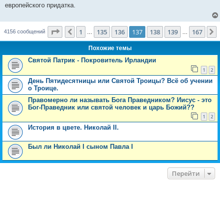
б
европейского придатка.
щ
е
н
и
Страница
137
из
167
е
1
135
136
137
138
139
167
Пред.
4156 сообщений
…
…
Похожие темы
Святой Патрик - Покровитель Ирландии
1
2
День Пятидесятницы или Святой Троицы? Всё об учении
о Троице.
Правомерно ли называть Бога Праведником? Иисус - это
Бог-Праведник или святой человек и царь Божий??
1
2
История в цвете. Николай II.
Был ли Николай I сыном Павла I
Перейти