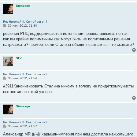
и
Stoneage
е
Re: Николай II. Святой ли он?
С
30 июн 2012, 21:34
о
о
решения РПЦ поддерживаются истенными православными, но так
б
как вы крайне полимтичны как могут быть не политичными решения
щ
е
патриархата? пример: если Сталина объявят святым вы что скажите?
н
и
е
SLV
Re: Николай II. Святой ли он?
С
30 июн 2012, 21:54
о
о
#3911Канонизировать Сталина никому в голову не придёткоммунисты
б
пытаются.ни такой уж враг
щ
е
н
и
Stoneage
е
Re: Николай II. Святой ли он?
С
30 июн 2012, 21:57
о
о
Александр MR )(/-\}{ харыбин-империя при нём достигла наибольшего
б