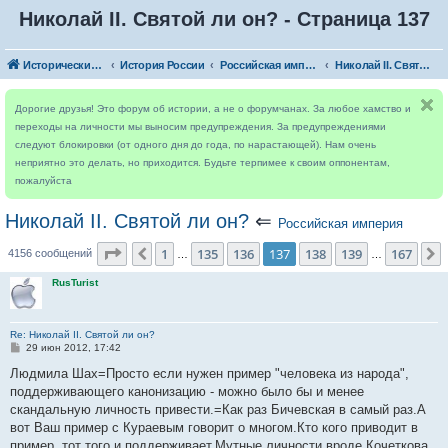
Николай II. Святой ли он? - Страница 137
Исторический форум
История России
Российская империя
Николай II. Святой ли он?
Дорогие друзья! Это форум об истории, а не о форумчанах. За любое хамство и
переходы на личности мы выносим предупреждения. За предупреждениями
следуют блокировки (от одного дня до года, по нарастающей). Нам очень
неприятно это делать, но приходится. Будьте терпимее к своим оппонентам,
пожалуйста
Николай II. Святой ли он?
⇐
Российская империя
Страница
137
из
167
1
135
136
137
138
139
167
Пред.
4156 сообщений
…
…
RusTurist
Re: Николай II. Святой ли он?
С
29 июн 2012, 17:42
о
о
Людмила Шах=Просто если нужен пример "человека из народа",
б
поддерживающего канонизацию - можно было бы и менее
щ
е
скандальную личность привести.=Как раз Бичевская в самый раз.А
н
вот Ваш пример с Кураевым говорит о многом.Кто кого приводит в
и
е
пример, тот того и поддерживает.Мутные личности вроде Кочеткова,