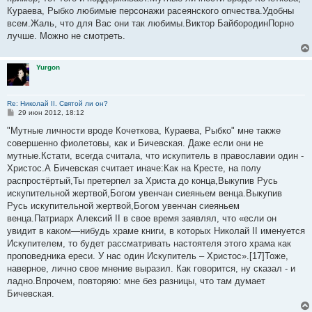
Кураева, Рыбко любимые персонажи расеянского опчества.Удобны
всем.Жаль, что для Вас они так любимы.Виктор БайбородинПорно
лучше. Можно не смотреть.
Yurgon
Re: Николай II. Святой ли он?
С
29 июн 2012, 18:12
о
о
"Мутные личности вроде Кочеткова, Кураева, Рыбко" мне также
б
совершенно фиолетовы, как и Бичевская. Даже если они не
щ
е
мутные.Кстати, всегда считала, что искупитель в православии один -
н
Христос.А Бичевская считает иначе:Как на Кресте, на полу
и
е
распростёртый,Ты претерпел за Христа до конца,Выкупив Русь
искупительной жертвой,Богом увенчан сиеяньем венца.Выкупив
Русь искупительной жертвой,Богом увенчан сиеяньем
венца.Патриарх Алексий II в свое время заявлял, что «если он
увидит в каком—нибудь храме книги, в которых Николай II именуется
Искупителем, то будет рассматривать настоятеля этого храма как
проповедника ереси. У нас один Искупитель – Христос».[17]Тоже,
наверное, лично свое мнение выразил. Как говорится, ну сказал - и
ладно.Впрочем, повторяю: мне без разницы, что там думает
Бичевская.