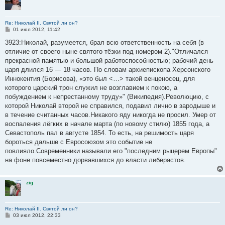
Re: Николай II. Святой ли он?
С
01 июл 2012, 11:42
о
о
3923:Николай, разумеется, брал всю ответственность на себя (в
б
отличие от своего ныне святого тёзки под номером 2)."Отличался
щ
е
прекрасной памятью и большой работоспособностью; рабочий день
н
царя длился 16 — 18 часов. По словам архиепископа Херсонского
и
е
Иннокентия (Борисова), «это был <…> такой венценосец, для
которого царский трон служил не возглавием к покою, а
побуждением к непрестанному труду»" (Википедия).Революцию, с
которой Николай второй не справился, подавил лично в зародыше и
в течение считанных часов.Никакого яду никогда не просил. Умер от
воспаления лёгких в начале марта (по новому стилю) 1855 года, а
Севастополь пал в августе 1854. То есть, на решимость царя
бороться дальше с Евросоюзом это событие не
повлияло.Современники называли его "последним рыцерем Европы"
на фоне повсеместно дорвавшихся до власти либерастов.
zig
Re: Николай II. Святой ли он?
С
03 июл 2012, 22:33
о