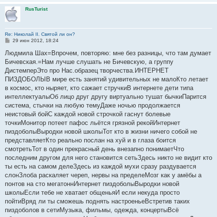
RusTurist
Re: Николай II. Святой ли он?
С
29 июн 2012, 18:24
о
о
Людмила Шах=Впрочем, повторяю: мне без разницы, что там думает
б
Бичевская.=Нам лучше слушать не Бичевскую, а группу
щ
е
ДистемперЭто про Нас.образец творчества.ИНТЕРНЕТ
н
ПИЗДОБОЛЫВ мире есть занятий удивительных не малоКто летает
и
е
в космос, кто ныряет, кто сажает стручкиВ интернете дети типа
интеллектуалыОб лицо друг другу виртуально тушат бычкиПарится
система, стычки на любую темуДаже ночью продолжается
неистовый бойС каждой новой строчкой гаснут болевые
точкиМонитор потеет пафос льётся грязной рекойИнтернет
пиздоболыВыродки новой школыТот кто в жизни ничего собой не
представляетКто реально послан на хуй и в глаза боится
смотретьТот в один прекрасный день внезапно понимаетЧто
последним другом для него становится сетьЗдесь никто не видит кто
ты есть на самом делеЗдесь из каждой мухи сразу раздувается
слонЗлоба раскаляет череп, нервы на пределеМозг как у амёбы а
понтов на сто мегатоннИнтернет пиздоболыВыродки новой
школыЕсли тебе не хватает общеньяИ если некуда просто
пойтиВряд ли ты сможешь поднять настроеньеВстретив таких
пиздоболов в сетиМузыка, фильмы, одежда, концертыВсё