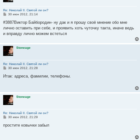
Re: Николай II. Святой ли он?
С
30 июн 2012, 21:14
о
о
#3887Виктор Байбородин- ну дак и я прошу своё мнение обо мне
б
лично оставить при себе, и проявить хоть чуточку такта, иначе ведь
щ
е
и вправду лично можем встеться
н
и
е
Stoneage
Re: Николай II. Святой ли он?
С
30 июн 2012, 21:28
о
о
Итак: адреса, фамилии, телефоны.
б
щ
е
н
и
Stoneage
е
Re: Николай II. Святой ли он?
С
30 июн 2012, 21:29
о
о
простите ковычки забыл
б
щ
е
н