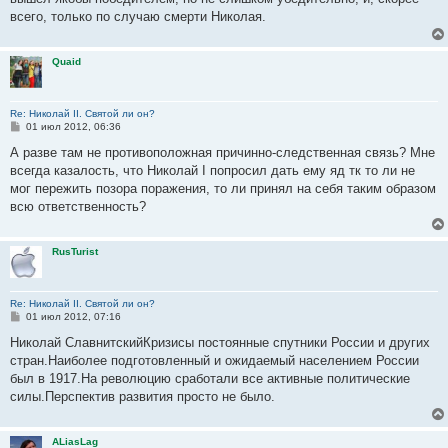
н
всего, только по случаю смерти Николая.
и
е
Quaid
Re: Николай II. Святой ли он?
С
01 июл 2012, 06:36
о
о
А разве там не противоположная причинно-следственная связь? Мне
б
всегда казалость, что Николай I попросил дать ему яд тк то ли не
щ
е
мог пережить позора поражения, то ли принял на себя таким образом
н
всю ответственность?
и
е
RusTurist
Re: Николай II. Святой ли он?
С
01 июл 2012, 07:16
о
о
Николай СлавнитскийКризисы постоянные спутники России и других
б
стран.Наиболее подготовленный и ожидаемый населением России
щ
е
был в 1917.На революцию сработали все активные политические
н
силы.Перспектив развития просто не было.
и
е
ALiasLag