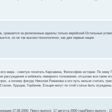
а, сражается за религиозные идеалы только еврейский.Остальные угом
ьются, но не так высоко-технологично, как две первые нации.
его мира - советую почитать Карсавина, Философию истории. По нему П
е рассуждения и избежать неверного толкования, отсылаю все-такик его
рос, а почему фигуру Николая Романова и его путь нельзя считать тра
 Сталин, Хрущев, Горбачев, Ельцин могут по этой статье быть осуждены
низации.17.08.2000. Пресс-выпуск: 17 августа 2000 годаПресс-выпуск :