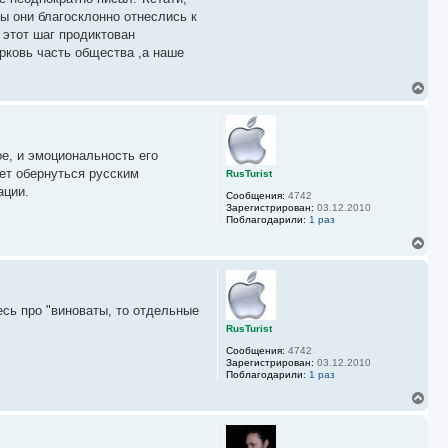
бы они благосклонно отнеслись к
 этот шаг продиктован
рковь часть общества ,а наше
В
е
р
н
у
е, и эмоциональность его
т
ь
ет обернуться русским
RusTurist
с
ации.
Сообщения:
4742
я
Зарегистрирован:
03.12.2010
к
Поблагодарили:
1 раз
н
а
В
ч
е
а
р
л
н
у
у
есь про "виноваты, то отдельные
т
ь
RusTurist
с
Сообщения:
4742
я
Зарегистрирован:
03.12.2010
к
Поблагодарили:
1 раз
н
а
В
ч
е
а
р
л
н