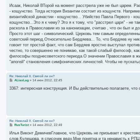
о
о
Исаак, Николай ВТорой на момент расстрела уже не был царем. Рас
б
- кощунство. Тогда история Византии состоит из кощунств. Наприм
щ
е
византийской династии - кощунство... Убийство Павла Первого - к
н
кощунство...Это я к чему? Это я к тому, что "расстрел царя" - не т
и
е
раскола в Православии из за канонизации, считаю , что он был и до
Просто этот шаг - символический. Церковь тем самым определенны
советский период.Относительно Бердяева... То, что Бердяев ну ни
говоит тот простой факт, что сам Бердяев яростно выступал проти
честно, то совершенно не понимаю, как такой слабый философ, ка
философы позднесоветского периода.О значении Православия в жи
"апогей" становления симфонических личностей. Чтобы не пускатьс
Re: Николай II. Святой ли он?
С
ALiasLag
»
14 июн 2012, 22:45
о
о
3367: интересная конструкция. И Вы действительно полагаете, что
б
щ
е
н
и
е
Re: Николай II. Святой ли он?
С
RusTurist
»
14 июн 2012, 22:49
о
о
Илья Виконт ДемичевГлавное, что Церковь не призывает к крестов
б
слов Кулешова, я списочек веду.Мне понятна и та ненависть к РП
щ