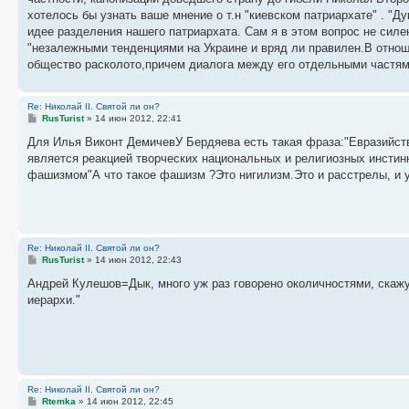
хотелось бы узнать ваше мнение о т.н "киевском патриархате" . "Д
идее разделения нашего патриархата. Сам я в этом вопрос не силе
"незалежными тенденциями на Украине и вряд ли правилен.В отнош
общество расколото,причем диалога между его отдельными частями
Re: Николай II. Святой ли он?
С
RusTurist
»
14 июн 2012, 22:41
о
о
Для Илья Виконт ДемичевУ Бердяева есть такая фраза:"Евразийств
б
является реакцией творческих национальных и религиозных инсти
щ
е
фашизмом"А что такое фашизм ?Это нигилизм.Это и расстрелы, и уб
н
и
е
Re: Николай II. Святой ли он?
С
RusTurist
»
14 июн 2012, 22:43
о
о
Андрей Кулешов=Дык, много уж раз говорено околичностями, скажу 
б
иерархи."
щ
е
н
и
е
Re: Николай II. Святой ли он?
С
Rtemka
»
14 июн 2012, 22:45