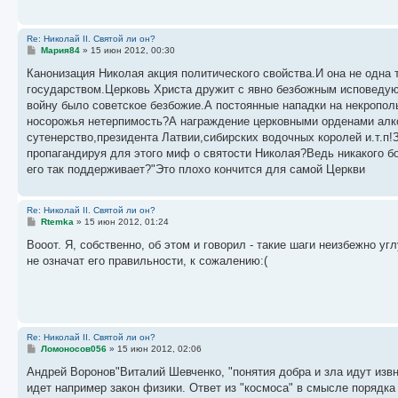
е
Re: Николай II. Святой ли он?
С
Мария84
»
15 июн 2012, 00:30
о
о
Канонизация Николая акция политического свойства.И она не одна
б
государством.Церковь Христа дружит с явно безбожным исповедующ
щ
е
войну было советское безбожие.А постоянные нападки на некропол
н
носорожья нетерпимость?А награждение церковными орденами алко
и
е
сутенерство,президента Латвии,сибирских водочных королей и.т.п
пропагандируя для этого миф о святости Николая?Ведь никакого 
его так поддерживает?"Это плохо кончится для самой Церкви
Re: Николай II. Святой ли он?
С
Rtemka
»
15 июн 2012, 01:24
о
о
Вооот. Я, собственно, об этом и говорил - такие шаги неизбежно уг
б
не означат его правильности, к сожалению:(
щ
е
н
и
е
Re: Николай II. Святой ли он?
С
Ломоносов056
»
15 июн 2012, 02:06
о
о
Андрей Воронов"Виталий Шевченко, "понятия добра и зла идут извн
б
идет например закон физики. Ответ из "космоса" в смысле порядка 
щ