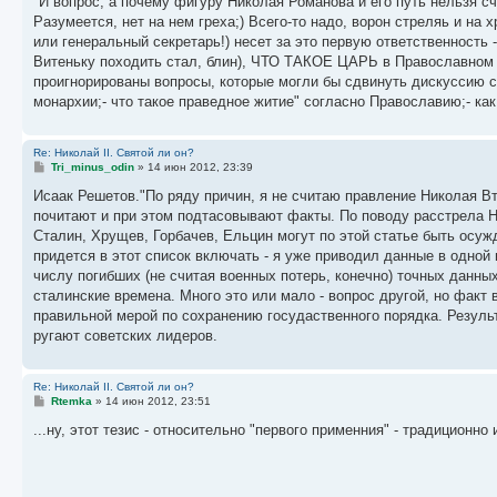
"И вопрос, а почему фигуру Николая Романова и его путь нельзя сч
б
Разумеется, нет на нем греха;) Всего-то надо, ворон стреляь и на 
щ
е
или генеральный секретарь!) несет за это первую ответственность 
н
Витеньку походить стал, блин), ЧТО ТАКОЕ ЦАРЬ в Православном цар
и
е
проигнорированы вопросы, которые могли бы сдвинуть дискуссию с м
монархии;- что такое праведное житие" согласно Православию;- как
Re: Николай II. Святой ли он?
С
Tri_minus_odin
»
14 июн 2012, 23:39
о
о
Исаак Решетов."По ряду причин, я не считаю правление Николая Вт
б
почитают и при этом подтасовывают факты. По поводу расстрела Ни
щ
е
Сталин, Хрущев, Горбачев, Ельцин могут по этой статье быть осуж
н
придется в этот список включать - я уже приводил данные в одной 
и
е
числу погибших (не считая военных потерь, конечно) точных данных
сталинские времена. Много это или мало - вопрос другой, но факт 
правильной мерой по сохранению госудаственного порядка. Результ
ругают советских лидеров.
Re: Николай II. Святой ли он?
С
Rtemka
»
14 июн 2012, 23:51
о
о
...ну, этот тезис - относительно "первого применния" - традиционно
б
щ
е
н
и