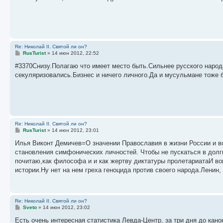
е
н
и
е
Re: Николай II. Святой ли он?
С
RusTurist
»
14 июн 2012, 22:52
о
о
#3370Снизу.Полагаю что имеет место быть.Сильнее русского народ
б
секуляризовались.Бизнес и ничего личного.Да и мусульмане тоже б
щ
е
н
и
е
Re: Николай II. Святой ли он?
С
RusTurist
»
14 июн 2012, 23:01
о
о
Илья Виконт Демичев=О значении Православия в жизни России и вс
б
становления симфонических личностей. Чтобы не пускаться в долги
щ
е
почитаю,как философа и и как жертву диктатуры пролетариатаИ воп
н
истории.Ну нет на нем греха геноцида против своего народа.Ленин,
и
е
Re: Николай II. Святой ли он?
С
Sveto
»
14 июн 2012, 23:02
о
о
Есть очень интересная статистика Левда-Центр, за три дня до кано