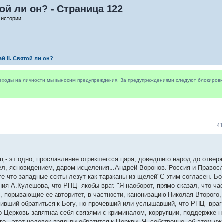
той ли он? - Страница 122
 истории
й II. Святой ли он?
реходы на личности мы выносим предупреждения. За предупреждениями следуют блокировки 
4
 - эт одно, прославление отрекшегося царя, доведшего народ до отвер
л, ясновидением, даром исцеления...Андрей Воронов."Россия и Правос
е что западные секты лезут как тараканы из щелей"С этим согласен. Бол
я А.Кулешова, что РПЦ- якобы враг. "Я наоборот, прямо сказал, что ча
, порывающие ее авторитет, в частности, канонизацию Николая Второго, 
ивший обратиться к Богу, но прочевший или услышавший, что РПЦ- враг
о Церковь запятнаа себя связями с криминалом, коррупции, поддержке 
о - этот человек вряд ли обратится к Церкви. Я, собственно, об этом уж