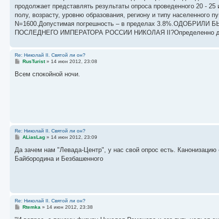
б
продолжает представлять результаты опроса проведенного 20 - 25 и
щ
е
полу, возрасту, уровню образования, региону и типу населенного п
н
N=1600.Допустимая погрешность – в пределах 3.8%.ОДОБР
и
е
ПОСЛЕДНЕГО ИМПЕРАТОРА РОССИИ НИКОЛАЯ II?Определенно да и с
Re: Николай II. Святой ли он?
С
RusTurist
»
14 июн 2012, 23:08
о
о
Всем спокойной ночи.
б
щ
е
н
и
е
Re: Николай II. Святой ли он?
С
ALiasLag
»
14 июн 2012, 23:09
о
о
Да зачем нам "Левада-Центр", у нас свой опрос есть. Канонизацию
б
Байбородина и Безбашенного
щ
е
н
и
е
Re: Николай II. Святой ли он?
С
Rtemka
»
14 июн 2012, 23:38
о
о