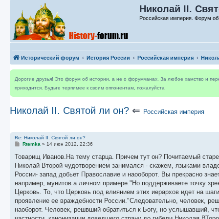
Николай II. Свя
Российская империя. Форум об
Исторический форум
История России
Российская империя
Никола
Дорогие друзья! Это форум об истории, а не о форумчанах. За любое хамство и пе
приходится. Будьте терпимее к своим оппонентам, пожалуйста
Николай II. Святой ли он?
⇐
Российская империя
Re: Николай II. Святой ли он?
С
Rtemka
»
14 июн 2012, 22:36
о
о
Товарищ Иванов.На тему старца. Причем тут он? Почитаемый старец
б
Николай Второй чудотворением занимался - скажем, языками владе
щ
е
России- запад добьет Православие и наооборот. Вы прекрасно знает
н
например, мунитов а личном примере."Но поддерживаете точку зрени
и
е
Церковь. То, что Церковь под влиянием этих иерархов идет на шаги
проявление ее враждебности России."Следовательно, человек, реш
наоборот. Человек, решвший обратиться к Богу, но услышавший, чт
частности, канонизации доведшего страну до гибели Николая ВТорог