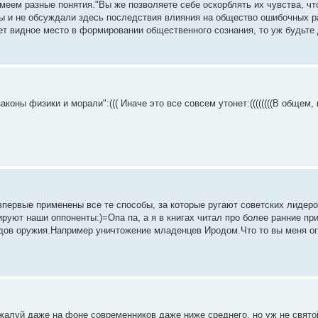
еем разные понятия."Вы же позволяете себе оскорблять их чувства, чт
бы и не обсуждали здесь последствия влияния на общество ошибочных 
т видное место в формировании общественного сознания, то уж будьте
законы физики и морали":((( Иначе это все совсем утонет:((((((((В общем
впервые применены все те способы, за которые ругают советских лидеро
рируют наши оппоненты:)=Опа па, а я в книгах читал про более ранние п
идов оружия.Например уничтожение младенцев Иродом.Что то вы меня о
ожалуй даже на фоне современников даже ниже среднего, но уж не свят