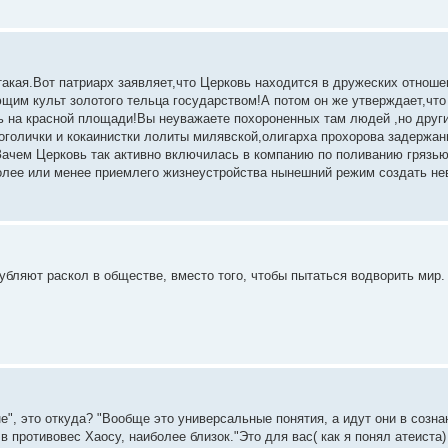
 такая.Вот патриарх заявляет,что Церковь находится в дружеских отно
им культ золотого тельца государством!А потом он же утверждает,что
ь на красной площади!Вы неуважаете похороненных там людей ,но друг
голички и кокаинистки лолиты милявской,олигарха прохорова задержанн
!Зачем Церковь так активно включилась в компанию по поливанию грязью
более или менее приемлего жизнеустройства нынешний режим создать н
лубляют раскол в обществе, вместо того, чтобы пытаться водворить мир.
е", это откуда? "Вообще это универсальные понятия, а идут они в созна
в противовес Хаосу, наиболее близок."Это для вас( как я понял атеист