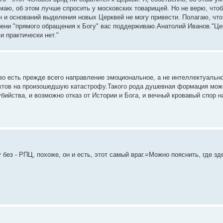
умаю, об этом лучше спросить у московских товарищей. Но не верю, что
н и оснований выделения новых Церквей не могу привести. Полагаю, что
ени "прямого обращения к Богу" вас поддерживаю.Анатолий Иванов."Це
 практически нет."
о есть прежде всего направление эмоциональное, а не интеллектуально
нктов на произошедшую катастрофу.Такого рода душевная формация мож
ийства, и возможно отказ от Истории и Бога, и вечный кровавый спор н
без - РПЦ, похоже, он и есть, этот самый враг.=Можно пояснить, где зд