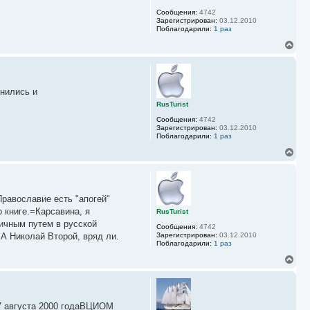
с
Сообщения:
4742
я
Зарегистрирован:
03.12.2010
к
Поблагодарили:
1 раз
н
а
В
ч
е
а
р
л
н
у
у
онились и
т
ь
RusTurist
с
Сообщения:
4742
я
Зарегистрирован:
03.12.2010
к
Поблагодарили:
1 раз
н
а
В
ч
е
а
р
л
н
у
у
равославие есть "апогей"
т
ь
 книге.=Карсавина, я
RusTurist
с
гичным путем в русской
Сообщения:
4742
я
.А Николай Второй, вряд ли.
Зарегистрирован:
03.12.2010
к
Поблагодарили:
1 раз
н
а
В
ч
е
а
р
л
н
у
у
 17 августа 2000 годаВЦИОМ
т