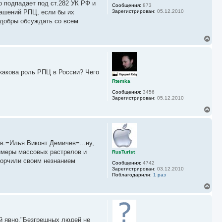
с
о подпадает под ст.282 УК РФ и
Сообщения:
873
я
рашений РПЦ, если бы их
Зарегистрирован:
05.12.2010
к
 добры обсуждать со всем
н
а
ч
В
а
е
л
р
у
н
у
, какова роль РПЦ в России? Чего
т
ь
Rtemka
с
Сообщения:
3456
я
Зарегистрирован:
05.12.2010
к
н
В
а
е
ч
р
а
н
л
у
у
в.=Илья Виконт Демичев=...ну,
т
ь
римеры массовых растрелов и
RusTurist
с
горчили своим незнанием
Сообщения:
4742
я
Зарегистрирован:
03.12.2010
к
Поблагодарили:
1 раз
н
а
В
ч
е
а
р
л
н
у
у
ой явно."Безгрешных людей не
т