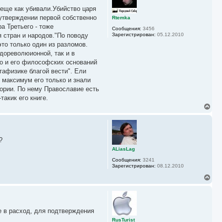
у
у
 еще как убивали.Убийство царя
т
ь
 утверждении первой собственно
Rtemka
с
а Третьего - тоже
Сообщения:
3456
я
ля стран и народов."По поводу
Зарегистрирован:
05.12.2010
к
это только один из разломов.
н
а
дореволюионной, так и в
ч
но и его философских оснований
а
тафизике благой вести". Ели
л
у
 максимум его только и знали
ории. По нему Православие есть
акик его книге.
В
е
р
н
у
?
т
ь
ALiasLag
с
Сообщения:
3241
я
Зарегистрирован:
08.12.2010
к
н
В
а
е
ч
р
а
н
л
у
у
е в расход, для подтверждения
т
ь
RusTurist