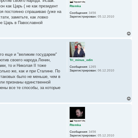
у
против своего народа."Исаак.
т
ь
он как Царь ( не как президент
Rtemka
с
зря постоянно спрашиваю (уже на
Сообщения:
3456
я
ати, заметьте, как ловко
Зарегистрирован:
05.12.2010
к
кое Царь в Павославной
н
а
ч
В
а
е
л
р
у
н
у
го еще и "великим государем"
т
ь
отив своего народа.Ленин,
Tri_minus_odin
с
и, то и Николая II тоже
Сообщения:
1265
я
лько же, как и при Сталине. По
Зарегистрирован:
06.12.2010
к
о таковых было не меньше, чем в
н
а
были признаны единственной
ч
ены все те способы, за которые
а
л
у
В
е
р
н
у
т
ь
Rtemka
с
Сообщения:
3456
я
Зарегистрирован:
05.12.2010
к