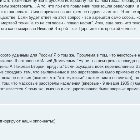
итать трагичным путем в русской истории.Ну нет на нем греха геноцида 
храмы жертвовать... А то, что при его правлении произошла революция, и 
- это наплевать. Лично приказы на асстрел не подписывал же...Я же не 
стве. Если будет ответ на этот вопрос - все азрештся само собой...кст
ертвой точки "а то не согласен - пошел нафиг".Итак, еще раз:- что та
 кто канонизирован Николай Второй - как Царь или как простой человек;
орого удачным для России"Я о том же. Проблема в том, что некоторые е
колая II согласен с Ильей Демичевым."Ну нет на нем греха геноцида пр
дены.А Николай Второй, вряд ли."Если осуждать всех перечисленных Вам
из соседних тем, что заключенных в его царствование было примерно сто
 пока не выявил (похоже, что "это мужичье" толком никто не считал), н
в том, что массовые расстрелы населения (впервые - 9 января 1905 г.) 
ат известен.К тому же, именно в его царствование были впервые примен
 игнорируют наши оппоненты:)