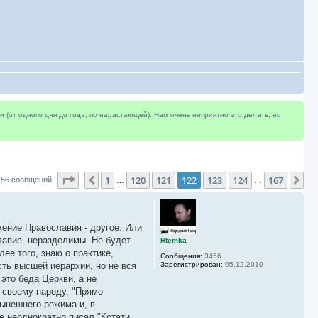
(от одного дня до года, по нарастающей). Нам очень неприятно это делать, но
Страница
122
из
167
1
120
121
122
123
124
167
Пред.
Сл
156 сообщений
…
…
жение Православия - другое. Или
лавие- неразделимы. Не будет
Rtemka
ее того, знаю о практике,
Сообщения:
3456
сть высшей иерархии, но не вся
Зарегистрирован:
05.12.2010
это беда Церкви, а не
 своему народу, "Прямо
нынешнего режима и, в
е неоднократно писал."Кстати,