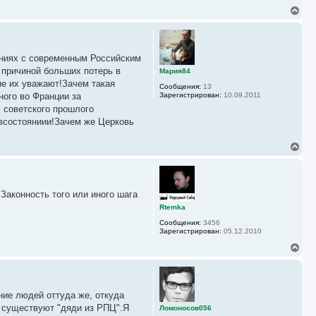
н
В
а
е
ч
р
а
н
л
у
у
шениях с современным Российским
т
ь
 причиной больших потерь в
Мария84
с
ие их уважают!Зачем такая
Сообщения:
13
я
ого во Франции за
Зарегистрирован:
10.09.2011
к
 советского прошлого
н
а
евсостояниии!Зачем же Церковь
ч
а
В
л
е
у
р
н
у
 Законность того или иного шага
т
ь
Rtemka
с
Сообщения:
3456
я
Зарегистрирован:
05.12.2010
к
н
В
а
е
ч
р
а
н
л
у
у
ние людей оттуда же, откуда
т
ь
а) существуют "дяди из РПЦ".Я
Ломоносов056