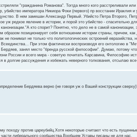
стреляли "гражданина Романова". Тоггда много кого расстреливали или
ер, убийство императора Никиора Фоки (первого) пр восстании Ираклия и
ощунство. В нем замешан Александр Первый. Убийсто Петра Второго, Петр
акое уж редкое явление в истории, и порой это убийство - спасительно д
 канонизации."А кто спорит? Понятно, что дело не в самой канонизации, 
м образом позиционирует себя вотношении истории страны, причем, как 
как не понимал не только что политологических остроений евразийства, 
в Всеединства... При этом фактически воспроизводя его онтологию в "Ме
к Бердяев, занял место "бренда русской философии". Думаю, потому что
зни России и всего мира - советую почитать Карсавина, Философию ист
я в долгие рассуждения и избежать неверного толкования, отсылаю все-т
 определение Бердяева верно (не говоря уж о Вашей конструкции сверху)
ому походу против цареубийц.Хотя некоторые считают что есть пущенны
Ц части либерального сообщества.Вообщем Уставы писаны не для нас.