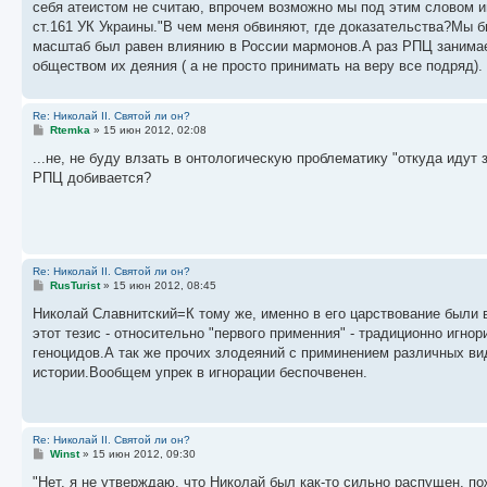
е
себя атеистом не считаю, впрочем возможно мы под этим словом им
н
ст.161 УК Украины."В чем меня обвиняют, где доказательства?Мы 
и
е
масштаб был равен влиянию в России мармонов.А раз РПЦ занимае
обществом их деяния ( а не просто принимать на веру все подряд).
Re: Николай II. Святой ли он?
С
Rtemka
»
15 июн 2012, 02:08
о
о
...не, не буду влзать в онтологическую проблематику "откуда идут 
б
РПЦ добивается?
щ
е
н
и
е
Re: Николай II. Святой ли он?
С
RusTurist
»
15 июн 2012, 08:45
о
о
Николай Славнитский=К тому же, именно в его царствование были 
б
этот тезис - относительно "первого применния" - традиционно игно
щ
е
геноцидов.А так же прочих злодеяний с приминением различных в
н
истории.Вообщем упрек в игнорации беспочвенен.
и
е
Re: Николай II. Святой ли он?
С
Winst
»
15 июн 2012, 09:30
о
о
"Нет, я не утверждаю, что Николай был как-то сильно распущен, п