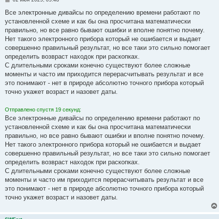
о
о
Все электронные дивайсы по определению времени работают по
б
установленной схеме и как бы она просчитана математически
щ
е
правильно, но все равно бывают ошибки и вполне понятно почему.
н
Нет такого электронного прибора который не ошибается и выдает
и
е
совершенно правильный результат, но все таки это сильно помогает
определить возвраст находок при раскопках.
С длительными сроками конечно существуют более сложные
моменты и часто им приходится перерасчитывать результат и все
это понимают - нет в природе абсолютно точного прибора который
точно укажет возраст и назовет даты.
Отправлено спустя 19 секунд:
Все электронные дивайсы по определению времени работают по
установленной схеме и как бы она просчитана математически
правильно, но все равно бывают ошибки и вполне понятно почему.
Нет такого электронного прибора который не ошибается и выдает
совершенно правильный результат, но все таки это сильно помогает
определить возвраст находок при раскопках.
С длительными сроками конечно существуют более сложные
моменты и часто им приходится перерасчитывать результат и все
это понимают - нет в природе абсолютно точного прибора который
точно укажет возраст и назовет даты.