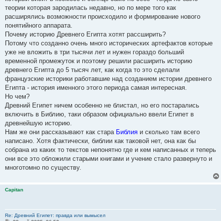
теории которая зародилась недавно, но по мере того как
расширялись возможности происходило и формирование нового
понятийного аппарата.
Почему историю Древнего Египта хотят рассширить?
Потому что созданно очень много исторических артефактов которые
уже не вложить в три тысячи лет и нужен гораздо больший
временной промежуток и поэтому решили расширить историю
древнего Египта до 5 тысяч лет, как когда то это сделали
французские историки работавшие над созданием истории древнего
Египта - история именного этого периода самая интересная.
Но чем?
Древний Египет ничем особенно не блистал, но его постарались
включить в Библию, таки образом официально ввели Египет в
древнейшую историю.
Нам же они рассказывают как стара
Библия
и сколько там всего
написано. Хотя фактически, библии как таковой нет, она как бы
собрана из каких то текстов непонятно где и кем написанных и теперь
они все это обложили старыми книгами и учение стало развернуто и
многотомно по существу.
Capitan
Re: Древний Египет: правда или вымысел