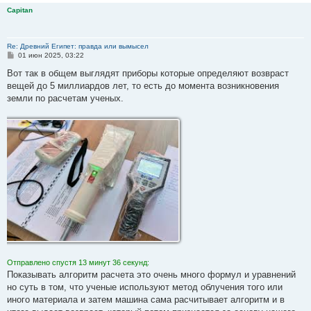
Capitan
Re: Древний Египет: правда или вымысел
С
01 июн 2025, 03:22
о
о
Вот так в общем выглядят приборы которые определяют возвраст
б
вещей до 5 миллиардов лет, то есть до момента возникновения
щ
е
земли по расчетам ученых.
н
и
е
Отправлено спустя 13 минут 36 секунд:
Показывать алгоритм расчета это очень много формул и уравнений
но суть в том, что ученые используют метод облучения того или
иного материала и затем машина сама расчитывает алгоритм и в