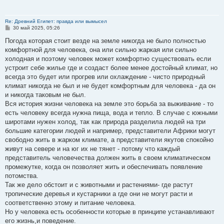
Re: Древний Египет: правда или вымысел
С
30 май 2025, 05:26
о
о
Погода которая стоит везде на земле никогда не было полностью
б
комфортной для человека, она или сильно жаркая или сильно
щ
е
холодная и поэтому человек может комфортно существовать если
н
устроит себе жилье где и создаст более менее достойный климат, но
и
е
всегда это будет или прогрев или охлаждение - чисто природный
климат никогда не был и не будет комфортным для человека - да он
и никогда таковым не был.
Вся история жизни человека на земле это борьба за выживание - то
есть человеку всегда нужна пища, вода и тепло. В случае с южными
широтами нужен холод, так как природа разделила людей на три
большие категории людей и например, представители Африки могут
свободно жить в жарком климате, а представители якутов спокойно
живут на севере и на юг их не тянет - потому что каждый
представитель человечества должен жить в своем климатическом
промежутке, когда он позволяет жить и обеспечивать появление
потомства.
Так же дело обстоит и с животными и растениями- где растут
тропические деревья и кустарники а где они не могут расти и
соответственно этому и питание человека.
Но у человека есть особенности которые в принципе устанавливают
его жизнь,и поведение.