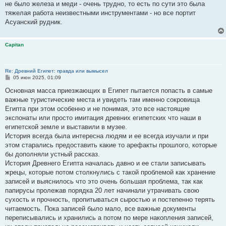
не было железа и меди - очень трудно, то есть по сути это была
тяжелая работа неизвестными инструментами - но все портит
Асуанский рудник.
Capitan
Re: Древний Египет: правда или вымысел
С
05 июн 2025, 01:09
о
о
Основная масса приезжающих в Египет пытается попасть в самые
б
важные туристические места и увидеть там именно сокровища
щ
е
Египта при этом особенно и не понимая, это все настоящие
н
экспонаты или просто имитация древних египетских что наши в
и
е
египетской земле и выставили в музее.
История всегда была интересна людям и ее всегда изучали и при
этом старались предоставить какие то арефакты прошлого, которые
бы дополняли устный рассказ.
История Древнего Египта началась давно и ее стали записывать
жрецы, которые потом столкнулись с такой проблемой как хранение
записей и выяснилось что это очень большая проблема, так как
папирусы пролежав порядка 20 лет начинали утрачивать свою
сухость и прочность, пропитываться сыростью и постепенно терять
читаемость. Пока записей было мало, все важные документы
переписывались и хранились а потом по мере накопления записей,