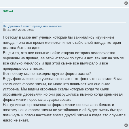
SWFort
Re: Древний Египет: правда или вымысел
С
31 май 2025, 05:49
о
о
Поэтому в мире нет ученых которые бы занимались изучением
б
погоды - она все время меняется и нет стабильной погоды которая
щ
е
должна быть по идее.
н
Еще и то, что все попытки найти старую историю человечества
и
е
обречены на провал, ее этой истории по сути и нет, так как на земле
все сильно менялось и при этой смене все вымирало и все
превращалось в песок.
Вот почему мы не находим другие формы жизни?
Ведь фактически все ученые осознают тот факт что на земле была
кремневая форма жизни, но мало кто понимает как она была
устроена. Мы видим огромные скалы которые когда то были
огромными деревьями но они разрушились именно когда кремневая
форма жизни перестала существовать.
Наступившая органическая форма жизни основана на белках и
поэтому наша форма жизни не устойчивая и ей будет очень быстро
погибнуть и потом настанет время другой жизни а когда это случится
никто не знает.