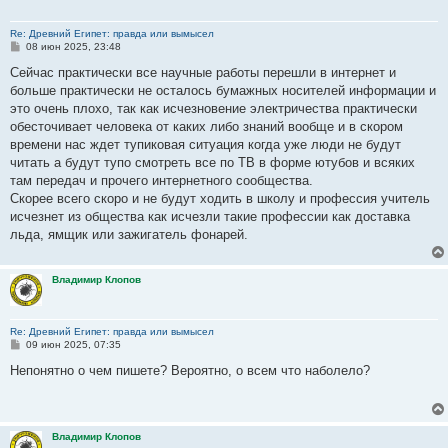
Re: Древний Египет: правда или вымысел
С
08 июн 2025, 23:48
о
о
Сейчас практически все научные работы перешли в интернет и
б
больше практически не осталось бумажных носителей информации и
щ
е
это очень плохо, так как исчезновение электричества практически
н
обесточивает человека от каких либо знаний вообще и в скором
и
е
времени нас ждет тупиковая ситуация когда уже люди не будут
читать а будут тупо смотреть все по ТВ в форме ютубов и всяких
там передач и прочего интернетного сообщества.
Скорее всего скоро и не будут ходить в школу и профессия учитель
исчезнет из общества как исчезли такие профессии как доставка
льда, ямщик или зажигатель фонарей.
Владимир Клопов
Re: Древний Египет: правда или вымысел
С
09 июн 2025, 07:35
о
о
Непонятно о чем пишете? Вероятно, о всем что наболело?
б
щ
е
н
и
Владимир Клопов
е