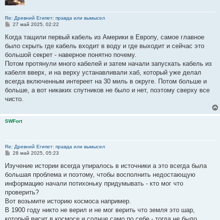
Re: Древний Египет: правда или вымысел
С
27 май 2025, 02:22
о
о
Когда тащили первый кабель из Америки в Европу, самое главное
б
было скрыть где кабель входит в воду и где выходит и сейчас это
щ
е
большой секрет - наверное понятно почему.
н
Потом протянули много кабелей и затем начали запускать кабель из
и
е
кабеля вверх, и на верху устанавливали хаб, который уже делал
всегда включенным интереет на 30 миль в округе. Потом больше и
больше, а вот никаких спутников не было и нет, поэтому сверху все
чисто.
SWFort
Re: Древний Египет: правда или вымысел
С
28 май 2025, 05:23
о
о
Изучение истории всегда упиралось в источники а это всегда была
б
большая проблема и поэтому, чтобы восполнить недостающую
щ
е
информацию начали потихоньку придумывать - кто мог что
н
проверить?
и
е
Вот возьмите историю космоса например.
В 1900 году никто не верил и не мог верить что земля это шар,
который висит в космосе и солнце само по себе - тогда не было