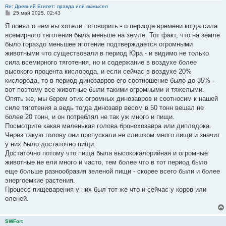
Re: Древний Египет: правда или вымысел
С
25 май 2025, 02:43
о
о
Я понял о чем вы хотели поговорить - о периоде времени когда сила
б
всемирного тяготения была меньше на земле. Тот факт, что на земле
щ
е
было гораздо меньшее яготение подтверждается огромными
н
животными что существовали в период Юра - и видимо не только
и
е
сила всемирного тяготения, но и содержание в воздухе более
высокого процента кислорода, и если сейчас в воздухе 20%
кислорода, то в период динозавров его соотношение было до 35% -
вот поэтому все животные были такими огромными и тяжелыми.
Опять же, мы берем этих огромных динозавров и соотносим к нашей
силе тяготения а ведь тогда динозавр весом в 50 тонн вешал не
более 20 тонн, и он потреблял не так уж много и пищи.
Посмотрите какая маленькая голова бронохозавра или диплодока.
Через такую голову они пропускали не слишком много пищи и значит
у них было достаточно пищи.
Достаточно потому что пища была высококалорийная и огромные
животные не ели много и часто, тем более что в тот период было
еще больше разнообразия зеленой пищи - скорее всего были и более
энергоемкие растения.
Процесс пищеварения у них был тот же что и сейчас у коров или
оленей.
SWFort