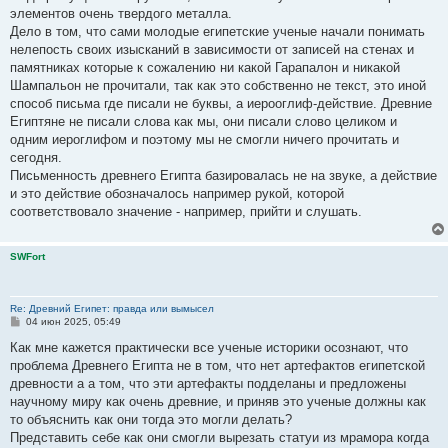
элементов очень твердого металла.
Дело в том, что сами молодые египетские ученые начали понимать
нелепость своих изысканий в зависимости от записей на стенах и
памятниках которые к сожалению ни какой Гарапалон и никакой
Шампальон не прочитали, так как это собственно не текст, это иной
способ письма где писали не буквы, а иерооглиф-действие. Древние
Египтяне не писали слова как мы, они писали слово целиком и
одним иероглифом и поэтому мы не смогли ничего прочитать и
сегодня.
Письменность древнего Египта базировалась не на звуке, а действие
и это действие обозначалось например рукой, которой
соответствовало значение - например, прийти и слушать.
SWFort
Re: Древний Египет: правда или вымысел
С
04 июн 2025, 05:49
о
о
Как мне кажется практически все ученые историки осознают, что
б
проблема Древнего Египта не в том, что нет артефактов египетской
щ
е
древности а а том, что эти артефакты подделаны и предложены
н
научному миру как очень древние, и приняв это ученые должны как
и
е
то объяснить как они тогда это могли делать?
Представить себе как они смогли вырезать статуи из мрамора когда