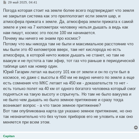
С
29 май 2025, 04:41
о
о
Погода которая стоит на земле более всего подтверждает что земля
б
не закрытая система как это прелпологает если земля шар, и
щ
е
атмосфера прижата к земле. Да, атмосфера земли прижата к самой
н
земле и уже на 7 километрах человеку нельзя дышать а ведь как
и
е
нам пишут, космос это после 100 км начинается.
Почему мы ничего не знаем про космос?
Потому что мы никогда там не были и максимальное расстояние что
мы были это 40 километров вверх, там нет кислорода но есть
атмосфера, в которой ничто живое дышать не станет, но там не
ваакум и не пустота а там эфир, тот газ что раньше в периодической
таблице шел как номер один.
Юрий Гагарин летал на высоту 101 км от земли и он по сути был в
космосе, но даже с высоты в 450 км не видно ничего по земле а еще
есть сомнения что МКС летает на 450 км - доказательств то нет -
есть только полет на 40 км от одного богатого человека который смог
подняться на такую высоту и спрыгнуть. Но там не было вакуума и
не было чем дышать но было земное притяжение и сразу тогда
возникает вопрос - а что такое земное притяжение?
Вот там опубликована карта где указано земное притяжение, но оно
так незначительно что без чутких приборов его не уловить и как оно
меняется при всем этом.
Capitan