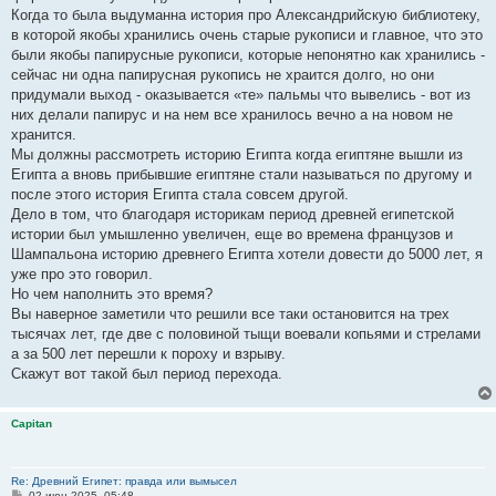
Когда то была выдуманна история про Александрийскую библиотеку,
в которой якобы хранились очень старые рукописи и главное, что это
были якобы папирусные рукописи, которые непонятно как хранились -
сейчас ни одна папирусная рукопись не храится долго, но они
придумали выход - оказывается «те» пальмы что вывелись - вот из
них делали папирус и на нем все хранилось вечно а на новом не
хранится.
Мы должны рассмотреть историю Египта когда египтяне вышли из
Египта а вновь прибывшие египтяне стали называться по другому и
после этого история Египта стала совсем другой.
Дело в том, что благодаря историкам период древней египетской
истории был умышленно увеличен, еще во времена французов и
Шампальона историю древнего Египта хотели довести до 5000 лет, я
уже про это говорил.
Но чем наполнить это время?
Вы наверное заметили что решили все таки остановится на трех
тысячах лет, где две с половиной тыщи воевали копьями и стрелами
а за 500 лет перешли к пороху и взрыву.
Скажут вот такой был период перехода.
Capitan
Re: Древний Египет: правда или вымысел
С
02 июн 2025, 05:48