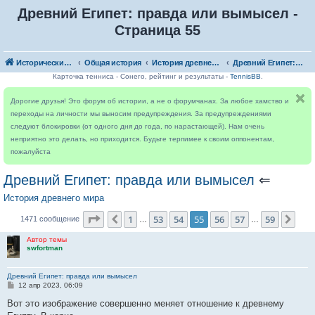
Древний Египет: правда или вымысел -
Страница 55
Исторический форум
Общая история
История древнего мира
Древний Египет: правда или вымысел
Карточка тенниса - Сонего, рейтинг и результаты -
TennisBB
.
Дорогие друзья! Это форум об истории, а не о форумчанах. За любое хамство и
переходы на личности мы выносим предупреждения. За предупреждениями
следуют блокировки (от одного дня до года, по нарастающей). Нам очень
неприятно это делать, но приходится. Будьте терпимее к своим оппонентам,
пожалуйста
Древний Египет: правда или вымысел
⇐
История древнего мира
Страница
55
из
59
1
53
54
55
56
57
59
Пред.
Сле
1471 сообщение
…
…
Автор темы
swfortman
Древний Египет: правда или вымысел
С
12 апр 2023, 06:09
о
о
Вот это изображение совершенно меняет отношение к древнему
б