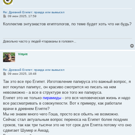
Re: Древний Египет: правда или вымысел
С
09 июн 2025, 17:59
о
о
Коллектив энтузиастов египтологов, по теме будет хоть что ни будь?
б
щ
е
н
и
Довольно часто у людей «тараканы в голове»...
е
Vittpitt
Re: Древний Египет: правда или вымысел
С
09 июн 2025, 18:48
о
о
Так это все про Египет. Изготовление папируса это важный вопрос, я
б
вот покупал папипус, он красиво смотрится но писать на нем
щ
е
невозможно - а все в структуре все того же папируса.
н
Египет это не только
пирамиды
- это вся человеческая жизнь и надо
и
е
все рассматривать в совокупеости. Вот к примеру, как работали
врачи в древнем Египте?
Мы не знаем много чего Гоша, просто все обьять не возможно.
Сейчас стал актуальным вопрос переноса на Египет более поздних
сроков, так как три тысячи это не тот срок для Египта потому что оно
сдвигает Шумер и Аккад.