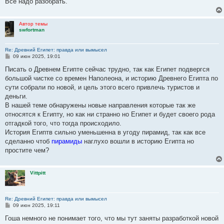
Все надо разобрать.
Автор темы
swfortman
Re: Древний Египет: правда или вымысел
С
09 июн 2025, 19:01
о
о
Писать о Древнем Египте сейчас трудно, так как Египет подвергся
б
большой чистке со времен Наполеона, и историю Древнего Египта по
щ
е
сути собрали по новой, и цель этого всего привлечь туристов и
н
деньги.
и
е
В нашей теме обнаружены новые направления которые так же
относятся к Египту, но как ни странно но Египет и будет своего рода
отгадкой того, что тогда происходило.
История Египтв сильно уменьшенна в угоду пирамид, так как все
сделанно чтоб
пирамиды
наглухо вошли в историю Египта но
простите чем?
Vittpitt
Re: Древний Египет: правда или вымысел
С
09 июн 2025, 19:11
о
о
Гоша немного не понимает того, что мы тут заняты разработкой новой
б