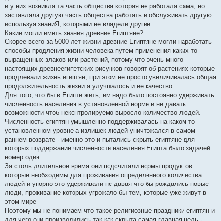
и у них возникла та часть общества которая не работала сама, но
заставляла другую часть общества работать и обслуживать другую
используя знаниЯ, которыми не владели другие.
Какие могли иметь знания древние Египтяне?
Скорее всего за 5000 лет жизни древние Египтяне могли наработать
способы продления жизни человека путем применения каких то
выращенных злаков или растений, потому что очень много
настоящих древнеегипетских рисунков говорят об растениях которые
продлевали жизнь египтян, при этом не просто увеличивалась общая
продолжительность жизни а улучшалось и ее качество.
Для того, что бы в Египте жить, им надо было постоянно удерживать
численность населения в установленной норме и не давать
возможности чтоб неконтролируемо выросло количество людей.
Численность египтян умышленно поддерживалась на каком то
установленном уровне а излишек людей уничтожался в самом
раннем возврате - именно это и пытались скрыть египтяне для
которых поддержание численности населения Египта было задачей
номер один.
За столь длительное время они подсчитали нормы продуктов
которые необходимы для проживания определенного количества
людей и упорно это удерживали не давая что бы рождались новые
люди, проживание которых угрожало бы тем, которые уже живут в
этом мире.
Поэтому мы не понимаем что такое религиозные праздники египтян и
для чего они производились так как скрыта самая главная цель -