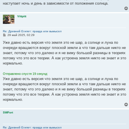
наступает ночь и день в зависимости от положения солнца.
Vittpitt
Re: Древний Египет: правда или вымысел
С
29 май 2025, 02:29
о
о
Уже давно есть версия что земля это не шар, а солнце и луна по
б
очереди вращаются вокруг плоской земли а что там дальше никто не
щ
е
знает, потому что это далеко и я не вижу большой разницы в теориях
н
потому что это все теории. А как устроена земля никто не знает и это
и
е
нормально.
Отправлено спустя 19 секунд:
Уже давно есть версия что земля это не шар, а солнце и луна по
очереди вращаются вокруг плоской земли а что там дальше никто не
знает, потому что это далеко и я не вижу большой разницы в теориях
потому что это все теории. А как устроена земля никто не знает и это
нормально.
SWFort
Re: Древний Египет: правда или вымысел