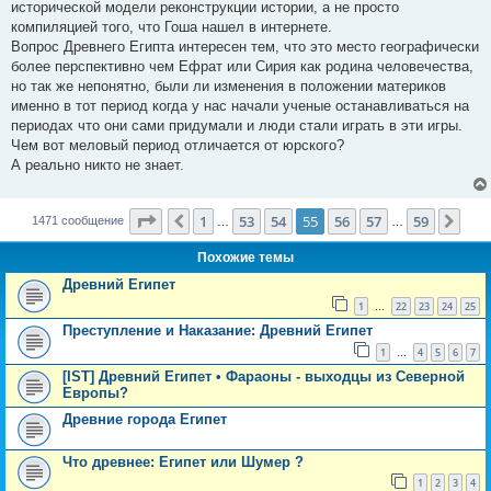
исторической модели реконструкции истории, а не просто
щ
е
компиляцией того, что Гоша нашел в интернете.
н
Вопрос Древнего Египта интересен тем, что это место географически
и
е
более перспективно чем Ефрат или Сирия как родина человечества,
но так же непонятно, были ли изменения в положении материков
именно в тот период когда у нас начали ученые останавливаться на
периодах что они сами придумали и люди стали играть в эти игры.
Чем вот меловый период отличается от юрского?
А реально никто не знает.
Страница
55
из
59
1
53
54
55
56
57
59
Пред.
Сле
1471 сообщение
…
…
Похожие темы
Древний Египет
1
22
23
24
25
…
Преступление и Наказание: Древний Египет
1
4
5
6
7
…
[IST] Древний Египет • Фараоны - выходцы из Северной
Европы?
Древние города Египет
Что древнее: Египет или Шумер ?
1
2
3
4