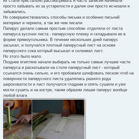
их стали пристально рассматривать и часть записей начинали
просто забывать из за устарелости и далее они просто исчезали и
забывались.
Но совершенствовались способы письма и особенно письчий
материал и чернила, а так же чем писали.
Папирус делали самым простым способом- отделяли от листа
папируса кусочки листа - папирусную пленку и складывали ее в
форме прямоугольника. В течении нескольких дней папирус
засыхал, и получался плотный папирусный лист на основе
папирусного сока который высыхал и склеивал лист.
Но этого было мало.
Позднее египтяне начали выбирать не только самые лучшие части
папируса и раскатывали на столе папирусный лист - который
ссыхался очень сильно, и его пробовали шлифовать песком чтоб на
поверхности папирусного листа удалялись разного рода
шероховатости и лист получался гладким и опять сушили и уже
могли сушить и на костре, таким образом лишая папирус вообще
любой влаги.