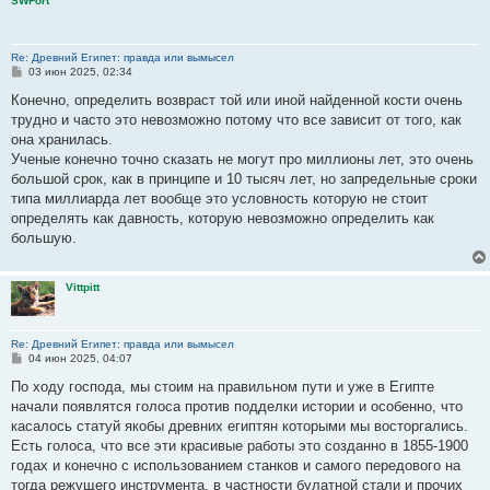
SWFort
Re: Древний Египет: правда или вымысел
С
03 июн 2025, 02:34
о
о
Конечно, определить возвраст той или иной найденной кости очень
б
трудно и часто это невозможно потому что все зависит от того, как
щ
е
она хранилась.
н
Ученые конечно точно сказать не могут про миллионы лет, это очень
и
е
большой срок, как в принципе и 10 тысяч лет, но запредельные сроки
типа миллиарда лет вообще это условность которую не стоит
определять как давность, которую невозможно определить как
большую.
Vittpitt
Re: Древний Египет: правда или вымысел
С
04 июн 2025, 04:07
о
о
По ходу господа, мы стоим на правильном пути и уже в Египте
б
начали появлятся голоса против подделки истории и особенно, что
щ
е
касалось статуй якобы древних египтян которыми мы восторгались.
н
Есть голоса, что все эти красивые работы это созданно в 1855-1900
и
е
годах и конечно с использованием станков и самого передового на
тогда режущего инструмента, в частности булатной стали и прочих