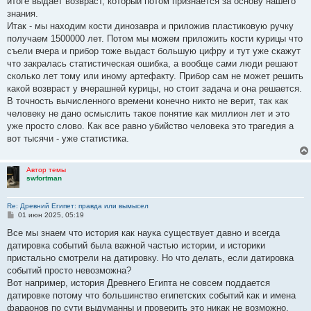
итоге выдает возвраст, который потом признается за основу нашего
знания.
Итак - мы находим кости динозавра и приложив пластиковую ручку
получаем 1500000 лет. Потом мы можем приложить кости курицы что
съели вчера и прибор тоже выдаст большую цифру и тут уже скажут
что закралась статистическая ошибка, а вообще сами люди решают
сколько лет тому или иному артефакту. Прибор сам не может решить
какой возвраст у вчерашней курицы, но стоит задача и она решается.
В точность вычисленного времени конечно никто не верит, так как
человеку не дано осмыслить такое понятие как миллион лет и это
уже просто слово. Как все равно убийство человека это трагедия а
вот тысячи - уже статистика.
Автор темы
swfortman
Re: Древний Египет: правда или вымысел
С
01 июн 2025, 05:19
о
о
Все мы знаем что история как наука существует давно и всегда
б
датировка событий была важной частью истории, и историки
щ
е
пристально смотрели на датировку. Но что делать, если датировка
н
событий просто невозможна?
и
е
Вот например, история Древнего Египта не совсем поддается
датировке потому что большинство египетских событий как и имена
фараонов по сути выдуманны и проверить это никак не возможно.