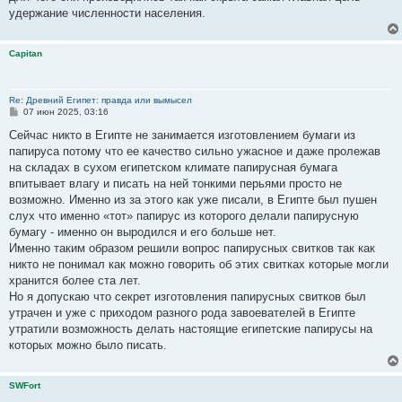
удержание численности населения.
Capitan
Re: Древний Египет: правда или вымысел
С
07 июн 2025, 03:16
о
о
Сейчас никто в Египте не занимается изготовлением бумаги из
б
папируса потому что ее качество сильно ужасное и даже пролежав
щ
е
на складах в сухом египетском климате папирусная бумага
н
впитывает влагу и писать на ней тонкими перьями просто не
и
е
возможно. Именно из за этого как уже писали, в Египте был пушен
слух что именно «тот» папирус из которого делали папирусную
бумагу - именно он выродился и его больше нет.
Именно таким образом решили вопрос папирусных свитков так как
никто не понимал как можно говорить об этих свитках которые могли
хранится более ста лет.
Но я допускаю что секрет изготовления папирусных свитков был
утрачен и уже с приходом разного рода завоевателей в Египте
утратили возможность делать настоящие египетские папирусы на
которых можно было писать.
SWFort