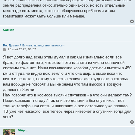
земле распределена относительно одинаково, но есть отдельные
места где есть места, которые обнаружены приборами и там
гравитация может быть больше или меньше.
Capitan
Re: Древний Египет: правда или вымысел
С
26 май 2025, 03:57
о
о
Я вот долго над всем этим думал и как бы изначально если все
б
брать, то фактов того, что земля это планета из числа солнечной
щ
е
системы тоже нет. Наши космические корабли достигли высоты в 450
н
км и оттуда не видно всю землю и что она шар, а выше пока что
и
е
никто и не летал, потому что есть технические трудности о которых
нам вообще не говорят и мы не знаем что там высоко в воздухе
далеко от Земли.
Нам говорят что в космосе тысячи спутников - а что они делают там?
Предсказывают погоду? Так они это делали и без спутников - вот
только телефонная связь и навигация а все остальное уже прошло.
ТВ уже нет никакого, все теперь через интернет а спутники тогда для
чего?
Vittpitt