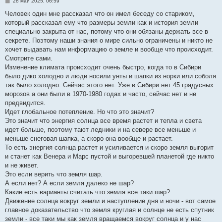
С
28 май 2025, 06:59
о
о
Человек один мне рассказал что он имел беседу со стариком,
б
который рассказал ему что размеры земли как и история земли
щ
е
специально закрыта от нас, потому что они обязаны держать все в
н
секрете. Поэтому наши знания о мире сильно ограничены и никто не
и
е
хочет выдавать нам информацию о земле и вообще что происходит.
Смотрите сами.
Изменение климата происходит очень быстро, когда то в Сибири
было дико холодно и люди носили унты и шапки из норки или соболя
так было холодно. Сейчас этого нет. Уже в Сибири нет 45 градусных
морозов а они были в 1970-1980 годах и часто, сейчас нет и не
предвидится.
Идет глобальное потепление. Но что это значит?
Это значит что энергия солнца все время растет и тепла и света
идет больше, поэтому тают ледники и на севере все меньше и
меньше снеговая шапка, а скоро она вообще и растает.
То есть энергия солнца растет и усиливается и скоро земля выгорит
и станет как Венера и Марс пустой и выгоревшей планетой где никто
и не живет.
Это если верить что земля шар.
А если нет? А если земля далеко не шар?
Какие есть варианты считать что земля все таки шар?
Движение солнца вокруг земли и наступление дня и ночи - вот самое
главное доказательство что земля круглая и солнце не есть спутник
земли - все таки мы как земля вращаемся вокруг солнца и у нас