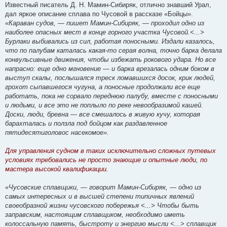
Известный писатель Д. Н. Мамин-Сибиряк, отлично знавший Урал,
дал яркое описание сплава по Чусовой в рассказе «Бойцы».
«Караван судов, — пишет Мамин-Сибиряк, — проходил одно из
наиболее опасных мест в конце горного участка Чусовой.<...>
Бурлаки выбивались из сил, работая поносными. Издали казалось,
что по палубам каталась какая-то серая волна, точно барка делала
конвульсивные движения, чтобы избежать рокового удара. Но все
напрасно: еще одно мгновение — и барка врезалась одним боком в
выступ скалы, послышался треск ломавшихся досок, крик людей,
грохот сыпавшегося чугуна, а поносные продолжали все еще
работать, пока не сорвало переднюю палубу, вместе с поносными
и людьми, и все это не поплыло по реке невообразимой кашей.
Доски, люди, бревна — все смешалось в живую кучу, которая
барахталась и ползла под бойцом как раздавленное
пятидесятиголовос насекомое».
Для управления судном в таких исключительно сложных путевых
условиях требовались не просто знающие и опытные люди, по
мастера высокой квалификации.
«Чусовские сплавщики, — говорит Мамин-Сибиряк, — одно из
самых интересных и в высшей степени типичных явлений
своеобразной жизни чусовского побережья <...> Чтобы быть
заправским, настоящим сплавщиком, необходимо иметь
колоссальную память, быстроту и энергию мысли <...> сплавщик