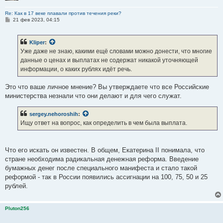
Re: Как в 17 веке плавали против течения реки?
С
21 фев 2023, 04:15
о
о
б
Kliper
:
щ
е
Уже даже не знаю, какими ещё словами можно донести, что многие
н
данные о ценах и выплатах не содержат никакой уточняющей
и
е
информации, о каких рублях идёт речь.
Это что ваше личное мнение? Вы утверждаете что все Российские
министерства незнали что они делают и для чего служат.
sergey.nehoroshih
:
Ищу ответ на вопрос, как определить в чем была выплата.
Что его искать он известен. В общем, Екатерина II понимала, что
стране необходима радикальная денежная реформа. Введение
бумажных денег после специального манифеста и стало такой
реформой - так в России появились ассигнации на 100, 75, 50 и 25
рублей.
Pluton256