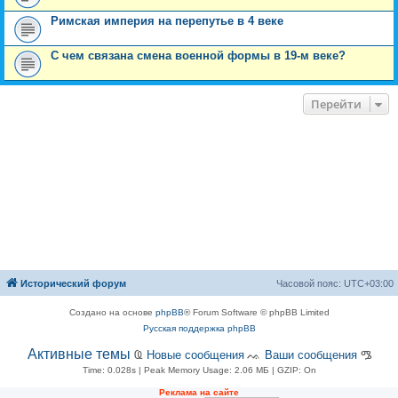
Римская империя на перепутье в 4 веке
С чем связана смена военной формы в 19-м веке?
Перейти
Исторический форум
Часовой пояс:
UTC+03:00
Создано на основе
phpBB
® Forum Software © phpBB Limited
Русская поддержка phpBB
Активные темы
Ҩ
Новые сообщения
ᨕ
Ваши сообщения
ᎂ
Time: 0.028s
| Peak Memory Usage: 2.06 МБ | GZIP: On
Рeклама на сaйте