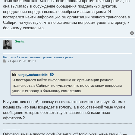
Тема заявлена как "Как в 17 веке плавали против течения реки?", но
она вылилась в обсуждение обращения поддельных дукатов,
определение порядка выплат серебром и ассигнациями. Я
постарался найти информацию об организации речного транспорта в
Сибири, но чувствую, что по остальным вопросам ушел в сторону, к
большому сожалению.
Gosha
Re: Как в 17 веке плавали против течения реки?
С
21 фев 2023, 05:51
о
о
б
sergey.nehoroshih
:
щ
е
Я постарался найти информацию об организации речного
н
транспорта в Сибири, но чувствую, что по остальным вопросам
и
е
ушел в сторону, к большому сожалению.
Вы участник новый, почему вы считаете возможном в чужой теме
помещать что вам взбредет в голову, а в собственной теме чужие
сообщения которые соответствуют заявленной вами теме
оффтопом?
-----------------------------------------------------------------------------------------------------------
--------------
Оффтоп, иначе просто офф (от англ. off topic букв. «вне темы») —