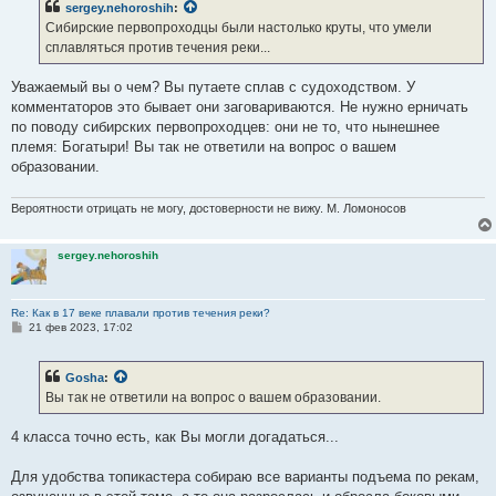
sergey.nehoroshih
:
щ
е
Сибирские первопроходцы были настолько круты, что умели
н
сплавляться против течения реки...
и
е
Уважаемый вы о чем? Вы путаете сплав с судоходством. У
комментаторов это бывает они заговариваются. Не нужно ерничать
по поводу сибирских первопроходцев: они не то, что нынешнее
племя: Богатыри! Вы так не ответили на вопрос о вашем
образовании.
Вероятности отрицать не могу, достоверности не вижу. М. Ломоносов
sergey.nehoroshih
Re: Как в 17 веке плавали против течения реки?
С
21 фев 2023, 17:02
о
о
б
Gosha
:
щ
е
Вы так не ответили на вопрос о вашем образовании.
н
и
е
4 класса точно есть, как Вы могли догадаться...
Для удобства топикастера собираю все варианты подъема по рекам,