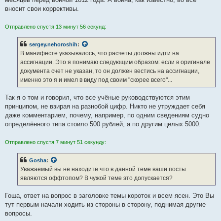
вносит свои коррективы.
Отправлено спустя 13 минут 56 секунд:
sergey.nehoroshih
:
В манифесте указывалось, что расчеты должны идти на
ассигнации. Это я понимаю следующим образом: если в оригинале
документа счет не указан, то он должен вестись на ассигнации,
именно это я и имел в виду под своим "скорее всего"...
Так я о том и говорил, что все учёные руководствуются этим
принципом, не взирая на разнобой цифр. Никто не утруждает себя
даже комментарием, почему, например, по одним сведениям судно
определённого типа стоило 500 рублей, а по другим целых 5000.
Отправлено спустя 7 минут 51 секунду:
Gosha
:
Уважаемый вы не находите что в данной теме ваши посты
являются оффтопом? В чужой теме это допускается?
Гоша, ответ на вопрос в заголовке темы короток и всем ясен. Это Вы
тут первым начали ходить из стороны в сторону, поднимая другие
вопросы.