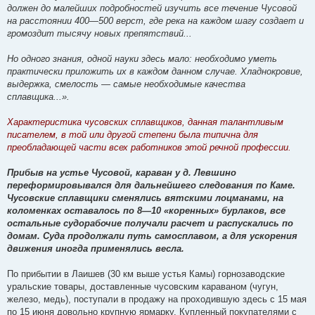
должен до малейших подробностей изучить все течение Чусовой
на расстоянии 400—500 верст, где река на каждом шагу создает и
громоздит тысячу новых препятствий...
Но одного знания, одной науки здесь мало: необходимо уметь
практически приложить их в каждом данном случае. Хладнокровие,
выдержка, смелость — самые необходимые качества
сплавщика...».
Характеристика чусовских сплавщиков, данная талантливым
писателем, в той или другой степени была типична для
преобладающей части всех работников этой речной профессии.
Прибыв на устье Чусовой, караван у д. Левшино
переформировывался для дальнейшего следования по Каме.
Чусовские сплавщики сменялись вятскими лоцманами, на
коломенках оставалось по 8—10 «коренных» бурлаков, все
остальные судорабочие получали расчет и распускались по
домам. Суда продолжали путь самосплавом, а для ускорения
движения иногда применялись весла.
По прибытии в Лаишев (30 км выше устья Камы) горнозаводские
уральские товары, доставленные чусовским караваном (чугун,
железо, медь), поступали в продажу на проходившую здесь с 15 мая
по 15 июня довольно крупную ярмарку. Купленный покупателями с