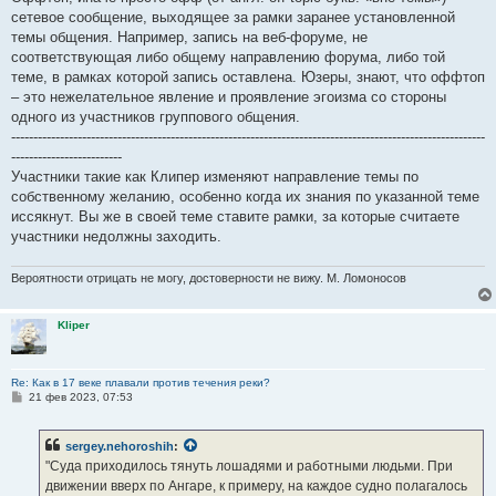
сетевое сообщение, выходящее за рамки заранее установленной
темы общения. Например, запись на веб-форуме, не
соответствующая либо общему направлению форума, либо той
теме, в рамках которой запись оставлена. Юзеры, знают, что оффтоп
– это нежелательное явление и проявление эгоизма со стороны
одного из участников группового общения.
-----------------------------------------------------------------------------------------------------------
-------------------------
Участники такие как Клипер изменяют направление темы по
собственному желанию, особенно когда их знания по указанной теме
иссякнут. Вы же в своей теме ставите рамки, за которые считаете
участники недолжны заходить.
Вероятности отрицать не могу, достоверности не вижу. М. Ломоносов
Kliper
Re: Как в 17 веке плавали против течения реки?
С
21 фев 2023, 07:53
о
о
б
sergey.nehoroshih
:
щ
е
"Суда приходилось тянуть лошадями и работными людьми. При
н
движении вверх по Ангаре, к примеру, на каждое судно полагалось
и