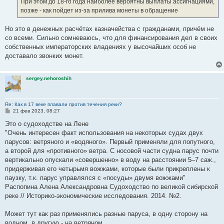
При этом до 18-го года наиболее вероятны выплаты ассигнациями,
позже - как пойдет из-за прилива монеты в обращение
Но это в денежных расчётах казначейства с гражданами, причём не
со всеми. Сильно сомневаюсь, что для финансирования дел в своих
собственных императорских владениях у высочайших особ не
доставало звонких монет.
sergey.nehoroshih
Re: Как в 17 веке плавали против течения реки?
С
21 фев 2023, 08:27
о
о
Это о судоходстве на Лене
б
"Очень интересен факт использования на некоторых судах двух
щ
е
парусов: ветряного и «водяного». Первый применяли для попутного,
н
а второй для «противного» ветра. С носовой части судна парус почти
и
е
вертикально опускали «совершенно» в воду на расстоянии 5–7 саж.,
придерживая его четырьмя вожжами, которые были прикреплены к
паузку, т.к. парус управлялся с «посуды» двумя вожжами"
Распопина Алена Александровна Судоходство по великой сибирской
реке // Историко-экономические исследования. 2014. №2.
Может тут как раз применялись разные паруса, в одну сторону на
водном, в другую - на ветряном