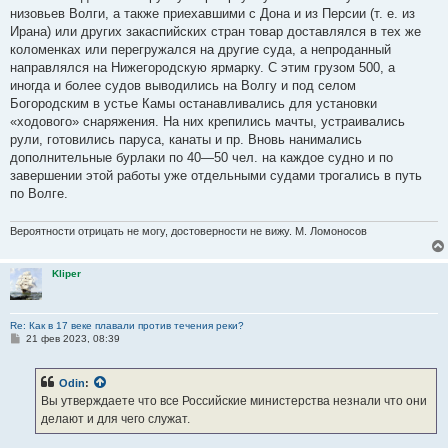
низовьев Волги, а также приехавшими с Дона и из Персии (т. е. из
Ирана) или других закаспийских стран товар доставлялся в тех же
коломенках или перегружался на другие суда, а непроданный
направлялся на Нижегородскую ярмарку. С этим грузом 500, а
иногда и более судов выводились на Волгу и под селом
Богородским в устье Камы останавливались для установки
«ходового» снаряжения. На них крепились мачты, устраивались
рули, готовились паруса, канаты и пр. Вновь нанимались
дополнительные бурлаки по 40—50 чел. на каждое судно и по
завершении этой работы уже отдельными судами трогались в путь
по Волге.
Вероятности отрицать не могу, достоверности не вижу. М. Ломоносов
Kliper
Re: Как в 17 веке плавали против течения реки?
С
21 фев 2023, 08:39
о
о
б
Odin
:
щ
е
Вы утверждаете что все Российские министерства незнали что они
н
делают и для чего служат.
и
е