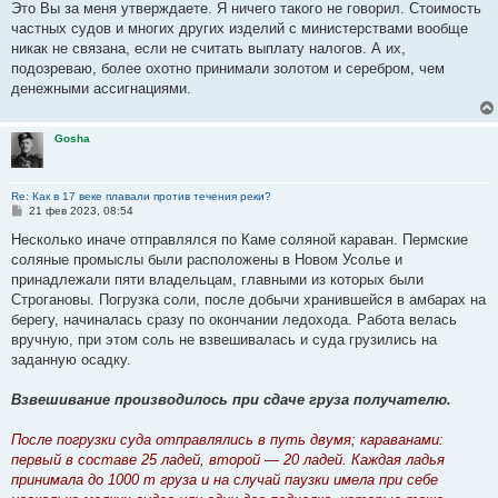
Это Вы за меня утверждаете. Я ничего такого не говорил. Стоимость
частных судов и многих других изделий с министерствами вообще
никак не связана, если не считать выплату налогов. А их,
подозреваю, более охотно принимали золотом и серебром, чем
денежными ассигнациями.
Gosha
Re: Как в 17 веке плавали против течения реки?
С
21 фев 2023, 08:54
о
о
Несколько иначе отправлялся по Каме соляной караван. Пермские
б
соляные промыслы были расположены в Новом Усолье и
щ
е
принадлежали пяти владельцам, главными из которых были
н
Строгановы. Погрузка соли, после добычи хранившейся в амбарах на
и
е
берегу, начиналась сразу по окончании ледохода. Работа велась
вручную, при этом соль не взвешивалась и суда грузились на
заданную осадку.
Взвешивание производилось при сдаче груза получателю.
После погрузки суда отправлялись в путь двумя; караванами:
первый в составе 25 ладей, второй — 20 ладей. Каждая ладья
принимала до 1000 т груза и на случай паузки имела при себе