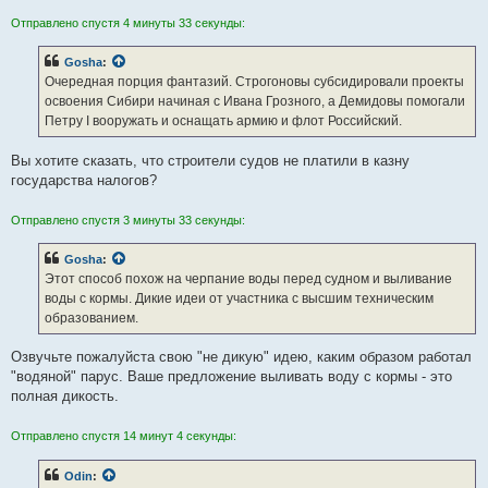
Отправлено спустя 4 минуты 33 секунды:
Gosha
:
Очередная порция фантазий. Строгоновы субсидировали проекты
освоения Сибири начиная с Ивана Грозного, а Демидовы помогали
Петру I вооружать и оснащать армию и флот Российский.
Вы хотите сказать, что строители судов не платили в казну
государства налогов?
Отправлено спустя 3 минуты 33 секунды:
Gosha
:
Этот способ похож на черпание воды перед судном и выливание
воды с кормы. Дикие идеи от участника с высшим техническим
образованием.
Озвучьте пожалуйста свою "не дикую" идею, каким образом работал
"водяной" парус. Ваше предложение выливать воду с кормы - это
полная дикость.
Отправлено спустя 14 минут 4 секунды:
Odin
: