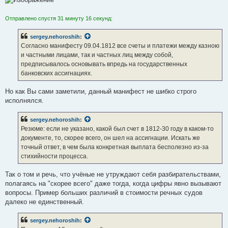
Отправлено спустя 31 минуту 16 секунд:
sergey.nehoroshih
:
Согласно манифесту 09.04.1812 все счеты и платежи между казною
и частными лицами, так и частных лиц между собой,
предписывалось основывать впредь на государственных
банковских ассигнациях.
Но как Вы сами заметили, данный манифест не шибко строго
исполнялся.
sergey.nehoroshih
:
Резюме: если не указано, какой был счет в 1812-30 году в каком-то
документе, то, скорее всего, он шел на ассигнации. Искать же
точный ответ, в чем была конкретная выплата бесполезно из-за
стихийности процесса.
Так о том и речь, что учёные не утруждают себя разбирательствами,
полагаясь на "скорее всего" даже тогда, когда цифры явно вызывают
вопросы. Пример больших различий в стоимости речных судов
далеко не единственный.
sergey.nehoroshih
: