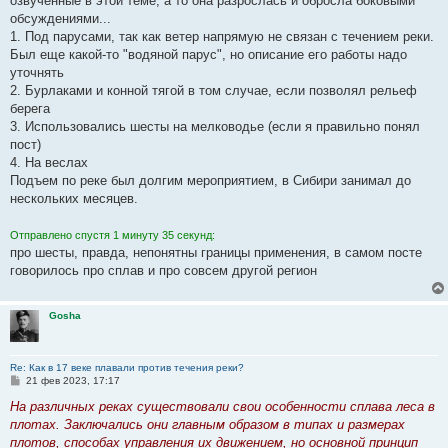
озвученные в этой теме, а то она разрослась и обросла боковыми
обсуждениями...
1. Под парусами, так как ветер напрямую не связан с течением реки.
Был еще какой-то "водяной парус", но описание его работы надо
уточнять
2. Бурлаками и конной тягой в том случае, если позволял рельеф
берега
3. Использовались шесты на мелководье (если я правильно понял
пост)
4. На веслах
Подъем по реке был долгим мероприятием, в Сибири занимал до
нескольких месяцев.
Отправлено спустя 1 минуту 35 секунд:
про шесты, правда, непонятны границы применения, в самом посте
говорилось про сплав и про совсем другой регион
Gosha
Re: Как в 17 веке плавали против течения реки?
С
21 фев 2023, 17:17
о
о
На различных реках существовали свои особенности сплава леса в
б
плотах. Заключались они главным образом в типах и размерах
щ
е
плотов, способах управления их движением, но основной принцип