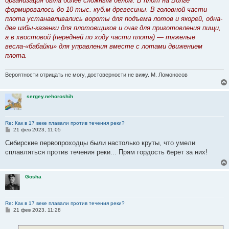
организация была более сложным делом. В плот на Волге
формировалось до 10 тыс. куб.м древесины. В головной части
плота устанавливались вороты для подъема лотов и якорей, одна-
две избы-казенки для плотовщиков и очаг для приготовления пищи,
а в хвостовой (передней по ходу части плота) — тяжелые
весла-«бабайки» для управления вместе с лотами движением
плота.
Вероятности отрицать не могу, достоверности не вижу. М. Ломоносов
sergey.nehoroshih
Re: Как в 17 веке плавали против течения реки?
С
21 фев 2023, 11:05
о
о
Сибирские первопроходцы были настолько круты, что умели
б
сплавляться против течения реки... Прям гордость берет за них!
щ
е
н
и
Gosha
е
Re: Как в 17 веке плавали против течения реки?
С
21 фев 2023, 11:28
о
о
б