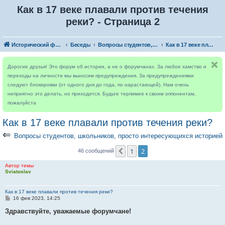
Как в 17 веке плавали против течения
реки? - Страница 2
Исторический форум
Беседы
Вопросы студентов, школьников, просто интересующихся историей
Как в 17 веке плавали против течения реки?
Дорогие друзья! Это форум об истории, а не о форумчанах. За любое хамство и
переходы на личности мы выносим предупреждения. За предупреждениями
следуют блокировки (от одного дня до года, по нарастающей). Нам очень
неприятно это делать, но приходится. Будьте терпимее к своим оппонентам,
пожалуйста
Как в 17 веке плавали против течения реки?
⇐
Вопросы студентов, школьников, просто интересующихся историей
1
2
Пред.
46 сообщений
Автор темы
Sviatoslav
Как в 17 веке плавали против течения реки?
С
16 фев 2023, 14:25
о
о
Здравствуйте, уважаемые форумчане!
б
щ