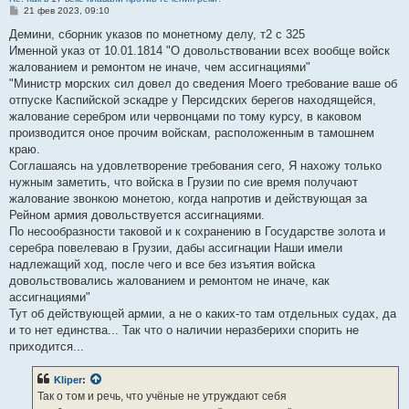
С
21 фев 2023, 09:10
о
о
Демини, сборник указов по монетному делу, т2 с 325
б
Именной указ от 10.01.1814 "О довольствовании всех вообще войск
щ
е
жалованием и ремонтом не иначе, чем ассигнациями"
н
"Министр морских сил довел до сведения Моего требование ваше об
и
е
отпуске Каспийской эскадре у Персидских берегов находящейся,
жалование серебром или червонцами по тому курсу, в каковом
производится оное прочим войскам, расположенным в тамошнем
краю.
Соглашаясь на удовлетворение требования сего, Я нахожу только
нужным заметить, что войска в Грузии по сие время получают
жалование звонкою монетою, когда напротив и действующая за
Рейном армия довольствуется ассигнациями.
По несообразности таковой и к сохранению в Государстве золота и
серебра повелеваю в Грузии, дабы ассигнации Наши имели
надлежащий ход, после чего и все без изъятия войска
довольствовались жалованием и ремонтом не иначе, как
ассигнациями"
Тут об действующей армии, а не о каких-то там отдельных судах, да
и то нет единства... Так что о наличии неразберихи спорить не
приходится...
Kliper
:
Так о том и речь, что учёные не утруждают себя