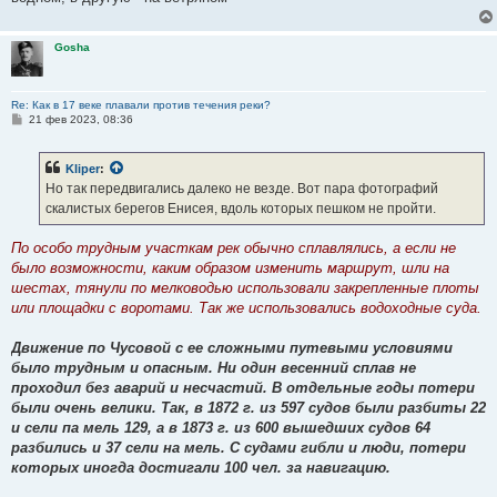
Gosha
Re: Как в 17 веке плавали против течения реки?
С
21 фев 2023, 08:36
о
о
б
Kliper
:
щ
е
Но так передвигались далеко не везде. Вот пара фотографий
н
скалистых берегов Енисея, вдоль которых пешком не пройти.
и
е
По особо трудным участкам рек обычно сплавлялись, а если не
было возможности, каким образом изменить маршрут, шли на
шестах, тянули по мелководью использовали закрепленные плоты
или площадки с воротами. Так же использовались водоходные суда.
Движение по Чусовой с ее сложными путевыми условиями
было трудным и опасным. Ни один весенний сплав не
проходил без аварий и несчастий. В отдельные годы потери
были очень велики. Так, в 1872 г. из 597 судов были разбиты 22
и сели па мель 129, а в 1873 г. из 600 вышедших судов 64
разбились и 37 сели на мель. С судами гибли и люди, потери
которых иногда достигали 100 чел. за навигацию.