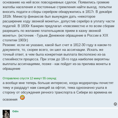
основанию на ней всех повседневных сделок. Появились громкие
жалобы населения и постоянные стремления найти выход. попытки
вносить подати и сборы серебром обнаружились в 1817г. В декабре
1818г. Министр финансов был вынужден дать «некоторое
расширение ходу звонкой монеты», допустив серебро в уплату части
податей. В 1830г Канкрин предлагал «повсеместно и по всем сборам
разрешить по желанию плательщиков прием в казну звонкой
монеты». (источник - Гурьев Денежное обращение в России в XIX
столетии 1903г)
Резюме: если не указано, какой был счет в 1812-30 году в каком-то
документе, то, скорее всего, он шел на ассигнации. Искать же
точный ответ, в чем была конкретная выплата бесполезно из-за
стихийности процесса. При этом до 18-го года наиболее вероятны
выплаты ассигнациями, позже - как пойдет из-за прилива монеты в
обращение
Отправлено спустя 12 минут 55 секунд:
а вообще мне теперь больше интересно, когда модераторы почистят
тему и раздадут нам санкций за офтоп, тема однозначно ушла в
сторону от обсуждения речного транспорта в Сибири во времена ее
освоения
Odin