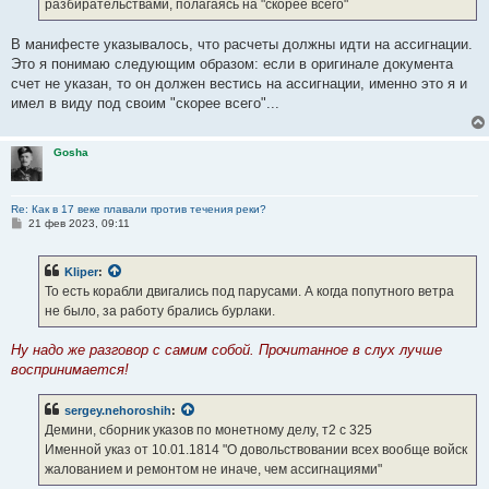
разбирательствами, полагаясь на "скорее всего"
В манифесте указывалось, что расчеты должны идти на ассигнации.
Это я понимаю следующим образом: если в оригинале документа
счет не указан, то он должен вестись на ассигнации, именно это я и
имел в виду под своим "скорее всего"...
Gosha
Re: Как в 17 веке плавали против течения реки?
С
21 фев 2023, 09:11
о
о
б
Kliper
:
щ
е
То есть корабли двигались под парусами. А когда попутного ветра
н
не было, за работу брались бурлаки.
и
е
Ну надо же разговор с самим собой. Прочитанное в слух лучше
воспринимается!
sergey.nehoroshih
:
Демини, сборник указов по монетному делу, т2 с 325
Именной указ от 10.01.1814 "О довольствовании всех вообще войск
жалованием и ремонтом не иначе, чем ассигнациями"