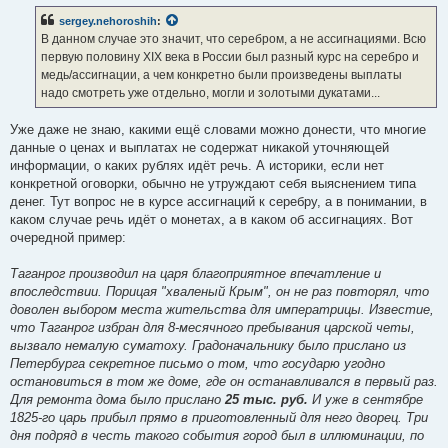
б
sergey.nehoroshih
:
щ
е
В данном случае это значит, что серебром, а не ассигнациями. Всю
н
первую половину XIX века в России был разный курс на серебро и
и
е
медь/ассигнации, а чем конкретно были произведены выплаты
надо смотреть уже отдельно, могли и золотыми дукатами...
Уже даже не знаю, какими ещё словами можно донести, что многие
данные о ценах и выплатах не содержат никакой уточняющей
информации, о каких рублях идёт речь. А историки, если нет
конкретной оговорки, обычно не утруждают себя выяснением типа
денег. Тут вопрос не в курсе ассигнаций к серебру, а в понимании, в
каком случае речь идёт о монетах, а в каком об ассигнациях. Вот
очередной пример:
Таганрог производил на царя благоприятное впечатление и
впоследствии. Порицая "хваленый Крым", он не раз повторял, что
доволен выбором места жительства для императрицы. Известие,
что Таганрог избран для 8-месячного пребывания царской четы,
вызвало немалую суматоху. Градоначальнику было прислано из
Петербурга секретное письмо о том, что государю угодно
остановиться в том же доме, где он останавливался в первый раз.
Для ремонта дома было прислано
25 тыс. руб.
И уже в сентябре
1825-го царь прибыл прямо в приготовленный для него дворец. Три
дня подряд в честь такого события город был в иллюминации, по