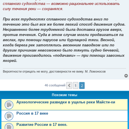
н
сплавного судоходства — возможно рациональнее использовать
и
е
силу течения реки — сохранялся.
При всех трудностях сплавного судоходства вниз по
течению это был все же более легкий способ движения судов.
Несравненно более трудоемкой была доставка грузов вверх,
против течения. Суда в этом случае могли продвигаться па
веслах, при помощи парусов или бурлацкой тяги. Весной,
когда берега рек затоплялись весенним паводком или по
другим причинам невозможно было тянуть судно бечевой,
движение производилось «подачами» — при помощи завозных
якорей.
Вероятности отрицать не могу, достоверности не вижу. М. Ломоносов
1
2
Пред.
46 сообщений
Похожие темы
Археологические разведки в ущелье реки Майсти-хи
Россия в 17 веке
Развитие России в 17 веке.