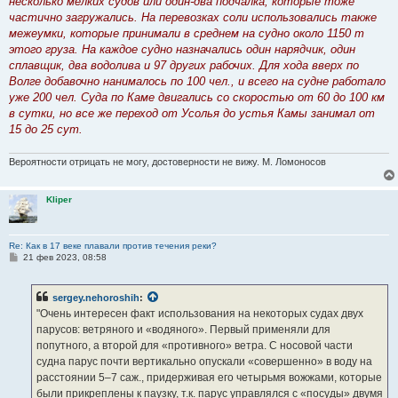
несколько мелких судов или один-два подчалка, которые тоже
частично загружались. На перевозках соли использовались также
межеумки, которые принимали в среднем на судно около 1150 т
этого груза. На каждое судно назначались один нарядчик, один
сплавщик, два водолива и 97 других рабочих. Для хода вверх по
Волге добавочно нанималось по 100 чел., и всего на судне работало
уже 200 чел. Суда по Каме двигались со скоростью от 60 до 100 км
в сутки, но все же переход от Усолья до устья Камы занимал от
15 до 25 сут.
Вероятности отрицать не могу, достоверности не вижу. М. Ломоносов
Kliper
Re: Как в 17 веке плавали против течения реки?
С
21 фев 2023, 08:58
о
о
б
sergey.nehoroshih
:
щ
е
"Очень интересен факт использования на некоторых судах двух
н
парусов: ветряного и «водяного». Первый применяли для
и
е
попутного, а второй для «противного» ветра. С носовой части
судна парус почти вертикально опускали «совершенно» в воду на
расстоянии 5–7 саж., придерживая его четырьмя вожжами, которые
были прикреплены к паузку, т.к. парус управлялся с «посуды» двумя