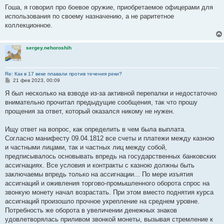
Гоша, я говорил про боевое оружие, приобретаемое офицерами для
использования по своему назначению, а не раритетное
коллекционное.
sergey.nehoroshih
Re: Как в 17 веке плавали против течения реки?
С
21 фев 2023, 00:09
о
о
Я был несколько на взводе из-за активной перепалки и недостаточно
б
внимательно прочитал предыдущие сообщения, так что прошу
щ
е
прощения за ответ, который оказался никому не нужен.
н
и
е
Ищу ответ на вопрос, как определить в чем была выплата.
Согласно манифесту 09.04.1812 все счеты и платежи между казною
и частными лицами, так и частных лиц между собой,
предписывалось основывать впредь на государственных банковских
ассигнациях. Все условия и контракты с казною должны быть
заключаемы впредь только на ассигнации... По мере изъятия
ассигнаций и оживления торгово-промышленного оборота спрос на
звонкую монету начал возрастать. При этом вместо поднятия курса
ассигнаций произошло прочное укрепление на среднем уровне.
Потребность же оборота в увеличении денежных знаков
удовлетворялась приливом звонкой монеты, вызывая стремление к