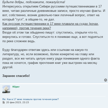
е
Будьте добры, подскажите, пожалуйста!
н
Интересуюсь открытием Сибири русскими путешественниками в 17
и
е
веке, читаю различные дневниковые записи, просто изучаю факты. И
вот, собственно, возник довольно-таки логичный вопрос, ответ на
который "гугл", в общем-то, не дал.
Как русские путешественники в 17 веке плавали на судах (кочах,
например), против течения реки?
Везде об этом так обыденно пишут: спустились, открыли что-то,
вернулись и готово. Спуститься-то я понимаю еще, а вот подняться
по реке сложнее ведь.
Буду благодарен ответам здесь или ссылкам на какую-то
литературу, но, если возможно, более конкретно на главу или
раздел, все же читать целую книгу ради понимания одного факта
пока не хочется, график прочтения книг уже выстроен на месяц-
другой.
Заранее спасибо!
Kliper
Re: Как в 17 веке плавали против течения реки?
С
20 фев 2023, 23:15
о
о