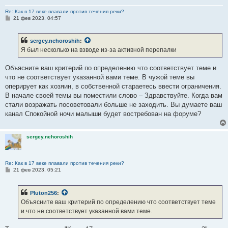
Re: Как в 17 веке плавали против течения реки?
С
21 фев 2023, 04:57
о
о
б
sergey.nehoroshih
:
щ
е
Я был несколько на взводе из-за активной перепалки
н
и
е
Объясните ваш критерий по определению что соответствует теме и
что не соответствует указанной вами теме. В чужой теме вы
оперирует как хозяин, в собственной стараетесь ввести ограничения.
В начале своей темы вы поместили слово – Здравствуйте. Когда вам
стали возражать посоветовали больше не заходить. Вы думаете ваш
канал Спокойной ночи малыши будет востребован на форуме?
sergey.nehoroshih
Re: Как в 17 веке плавали против течения реки?
С
21 фев 2023, 05:21
о
о
б
Pluton256
:
щ
е
Объясните ваш критерий по определению что соответствует теме
н
и что не соответствует указанной вами теме.
и
е