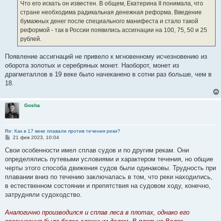
Что его искать он известен. В общем, Екатерина II понимала, что
стране необходима радикальная денежная реформа. Введение
бумажных денег после специального манифеста и стало такой
реформой - так в России появились ассигнации на 100, 75, 50 и 25
рублей.
Появление ассигнаций не привело к мгновенному исчезновению из
оборота золотых и серебряных монет. Наоборот, монет из
драгметаллов в 19 веке было начеканено в сотни раз больше, чем в
18.
Gosha
Re: Как в 17 веке плавали против течения реки?
С
21 фев 2023, 10:04
о
о
Свои особенности имел сплав судов и по другим рекам. Они
б
определялись путевыми условиями и характером течения, но общие
щ
е
черты этого способа движения судов были одинаковы. Трудность при
н
плавании вниз по течению заключалась в том, что реки находились,
и
е
в естественном состоянии и препятствия на судовом ходу, конечно,
затрудняли судоходство.
Аналогично производился и сплав леса в плотах, однако его