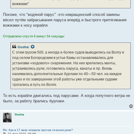
вожжами"
Похоже, что "водяной парус" -это извращенский способ замены
вёсел путём забрасывания паруса вперёд и быстрого притягивания
вожжами к носу корабля.
Отправлено спустя 6 минут 54 секунды:
Gosha
:
С этим грузом 500, а иногда и более судов выводились на Волгу и
под селом Богородским в устье Камы останавливались для
установки «ходового» снаряжения. На них крепились мачты,
устраивались рули, готовились паруса, канаты и пр. Вновь
нанимались дополнительные бурлаки по 40—50 чел. на каждое
судно и по завершении этой работы уже отдельными судами
трогались в путь по Волге.
То есть корабли двигались под парусами. А когда попутного ветра не
было, за работу брались бурлаки.
Gosha
Re: Как в 17 веке плавали против течения реки?
С
21 фев 2023, 09:08