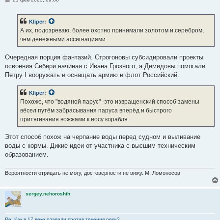
о
о
б
Kliper
:
щ
е
А их, подозреваю, более охотно принимали золотом и серебром,
н
чем денежными ассигнациями.
и
е
Очередная порция фантазий. Строгоновы субсидировали проекты
освоения Сибири начиная с Ивана Грозного, а Демидовы помогали
Петру I вооружать и оснащать армию и флот Российский.
Kliper
:
Похоже, что "водяной парус" -это извращенский способ замены
вёсел путём забрасывания паруса вперёд и быстрого
притягивания вожжами к носу корабля.
Этот способ похож на черпание воды перед судном и выливание
воды с кормы. Дикие идеи от участника с высшим техническим
образованием.
Вероятности отрицать не могу, достоверности не вижу. М. Ломоносов
sergey.nehoroshih
Re: Как в 17 веке плавали против течения реки?