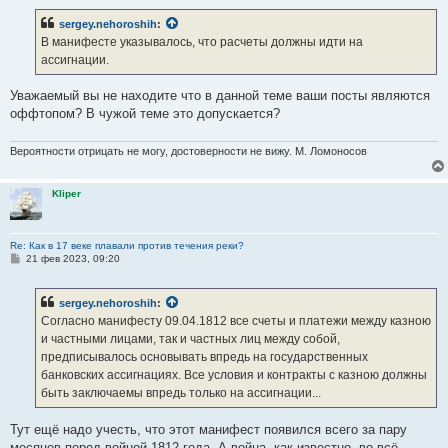
sergey.nehoroshih
:
В манифесте указывалось, что расчеты должны идти на
ассигнации.
Уважаемый вы не находите что в данной теме ваши посты являются
оффтопом? В чужой теме это допускается?
Вероятности отрицать не могу, достоверности не вижу. М. Ломоносов
Kliper
Re: Как в 17 веке плавали против течения реки?
С
21 фев 2023, 09:20
о
о
б
sergey.nehoroshih
:
щ
е
Согласно манифесту 09.04.1812 все счеты и платежи между казною
н
и частными лицами, так и частных лиц между собой,
и
е
предписывалось основывать впредь на государственных
банковских ассигнациях. Все условия и контракты с казною должны
быть заключаемы впредь только на ассигнации...
Тут ещё надо учесть, что этот манифест появился всего за пару
месяцев перед войной 1812 года. А война, как известно, во всё