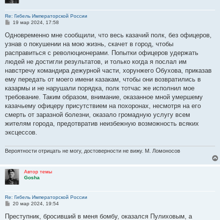
Re: Гибель Императорской России
С
19 мар 2024, 17:58
о
о
Одновременно мне сообщили, что весь казачий полк, без офицеров,
б
узнав о покушении на мою жизнь, скачет в город, чтобы
щ
е
расправиться с революционерами. Попытки офицеров удержать
н
людей не достигли результатов, и только когда я послал им
и
е
навстречу командира дежурной части, хорунжего Обухова, приказав
ему передать от моего имени казакам, чтобы они возвратились в
казармы и не нарушали порядка, полк тотчас же исполнил мое
требование. Таким образом, внимание, оказанное мной умершему
казачьему офицеру присутствием на похоронах, несмотря на его
смерть от заразной болезни, оказало громадную услугу всем
жителям города, предотвратив неизбежную возможность всяких
эксцессов.
Вероятности отрицать не могу, достоверности не вижу. М. Ломоносов
Автор темы
Gosha
Re: Гибель Императорской России
С
20 мар 2024, 19:54
о
о
Преступник, бросивший в меня бомбу, оказался Пулиховым, а