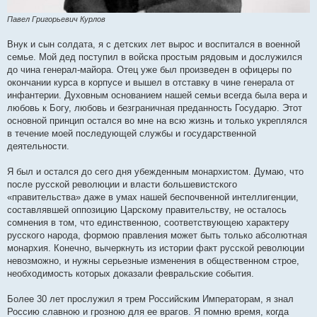
Павел Григорьевич Курлов
Внук и сын солдата, я с детских лет вырос и воспитался в военной
семье. Мой дед поступил в войска простым рядовым и дослужился
до чина генерал-майора. Отец уже был произведен в офицеры по
окончании курса в корпусе и вышел в отставку в чине генерала от
инфантерии. Духовным основанием нашей семьи всегда была вера и
любовь к Богу, любовь и безграничная преданность Государю. Этот
основной принцип остался во мне на всю жизнь и только укреплялся
в течение моей последующей службы и государственной
деятельности.
Я был и остался до сего дня убежденным монархистом. Думаю, что
после русской революции и власти большевистского
«правительства» даже в умах нашей беспочвенной интеллигенции,
составлявшей оппозицию Царскому правительству, не осталось
сомнения в том, что единственною, соответствующею характеру
русского народа, формою правления может быть только абсолютная
монархия. Конечно, вычеркнуть из истории факт русской революции
невозможно, и нужны серьезные изменения в общественном строе,
необходимость которых доказали февральские события.
Более 30 лет прослужил я трем Российским Императорам, я знал
Россию славною и грозною для ее врагов. Я помню время, когда