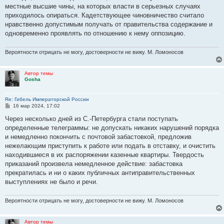
местные высшие чины, на которых власти в серьезных случаях
приходилось опираться. Кадетствующее чиновничество считало
нравственно допустимым получать от правительства содержание и
одновременно проявлять по отношению к нему оппозицию.
Вероятности отрицать не могу, достоверности не вижу. М. Ломоносов
Автор темы
Gosha
Re: Гибель Императорской России
С
16 мар 2024, 17:02
о
о
Через несколько дней из С.-Петербурга стали поступать
б
определенные телеграммы: не допускать никаких нарушений порядка
щ
е
и немедленно покончить с почтовой забастовкой, предложив
н
нежелающим приступить к работе или подать в отставку, и очистить
и
е
находившиеся в их распоряжении казенные квартиры. Твердость
приказаний произвела немедленное действие: забастовка
прекратилась и ни о каких публичных антиправительственных
выступлениях не было и речи.
Вероятности отрицать не могу, достоверности не вижу. М. Ломоносов
Автор темы