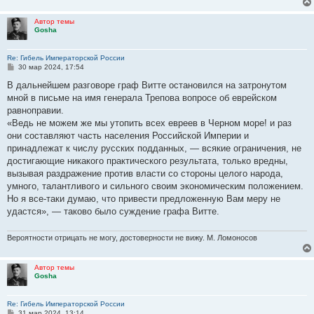
Автор темы
Gosha
Re: Гибель Императорской России
С
30 мар 2024, 17:54
о
о
В дальнейшем разговоре граф Витте остановился на затронутом
б
мной в письме на имя генерала Трепова вопросе об еврейском
щ
е
равноправии.
н
«Ведь не можем же мы утопить всех евреев в Черном море! и раз
и
е
они составляют часть населения Российской Империи и
принадлежат к числу русских подданных, — всякие ограничения, не
достигающие никакого практического результата, только вредны,
вызывая раздражение против власти со стороны целого народа,
умного, талантливого и сильного своим экономическим положением.
Но я все-таки думаю, что привести предложенную Вам меру не
удастся», — таково было суждение графа Витте.
Вероятности отрицать не могу, достоверности не вижу. М. Ломоносов
Автор темы
Gosha
Re: Гибель Императорской России
С
31 мар 2024, 13:14