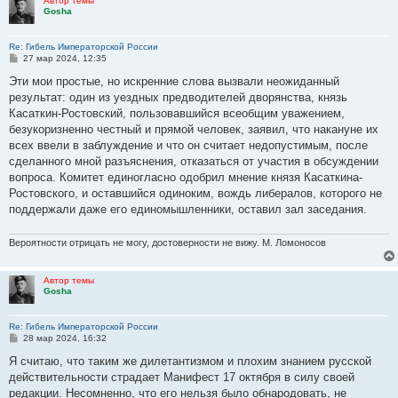
Автор темы
Gosha
Re: Гибель Императорской России
С
27 мар 2024, 12:35
о
о
Эти мои простые, но искренние слова вызвали неожиданный
б
результат: один из уездных предводителей дворянства, князь
щ
е
Касаткин-Ростовский, пользовавшийся всеобщим уважением,
н
безукоризненно честный и прямой человек, заявил, что накануне их
и
е
всех ввели в заблуждение и что он считает недопустимым, после
сделанного мной разъяснения, отказаться от участия в обсуждении
вопроса. Комитет единогласно одобрил мнение князя Касаткина-
Ростовского, и оставшийся одиноким, вождь либералов, которого не
поддержали даже его единомышленники, оставил зал заседания.
Вероятности отрицать не могу, достоверности не вижу. М. Ломоносов
Автор темы
Gosha
Re: Гибель Императорской России
С
28 мар 2024, 16:32
о
о
Я считаю, что таким же дилетантизмом и плохим знанием русской
б
действительности страдает Манифест 17 октября в силу своей
щ
е
редакции. Несомненно, что его нельзя было обнародовать, не