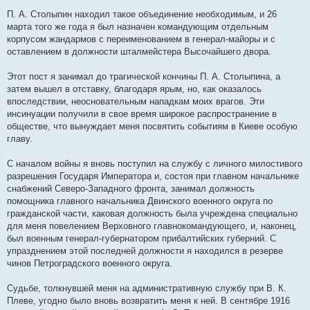
П. А. Столыпин находил такое объединение необходимым, и 26
марта того же года я был назначен командующим отдельным
корпусом жандармов с переименованием в генерал-майоры и с
оставлением в должности шталмейстера Высочайшего двора.
Этот пост я занимал до трагической кончины П. А. Столыпина, а
затем вышел в отставку, благодаря ярым, но, как оказалось
впоследствии, неосновательным нападкам моих врагов. Эти
инсинуации получили в свое время широкое распространение в
обществе, что вынуждает меня посвятить событиям в Киеве особую
главу.
С началом войны я вновь поступил на службу с личного милостивого
разрешения Государя Императора и, состоя при главном начальнике
снабжений Северо-Западного фронта, занимал должность
помощника главного начальника Двинского военного округа по
гражданской части, каковая должность была учреждена специально
для меня повелением Верховного главнокомандующего, и, наконец,
был военным генерал-губернатором прибалтийских губерний. С
упразднением этой последней должности я находился в резерве
чинов Петроградского военного округа.
Судьбе, толкнувшей меня на административную службу при В. К.
Плеве, угодно было вновь возвратить меня к ней. В сентябре 1916