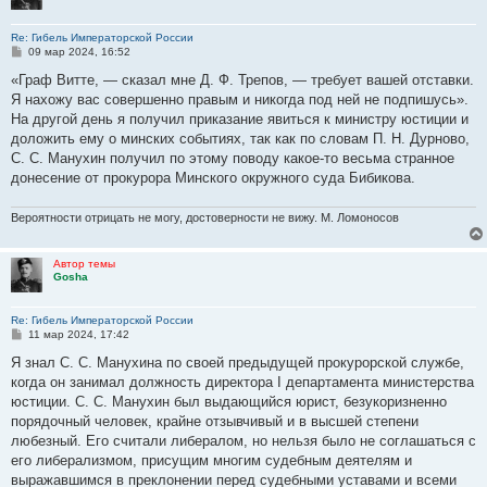
Re: Гибель Императорской России
С
09 мар 2024, 16:52
о
о
«Граф Витте, — сказал мне Д. Ф. Трепов, — требует вашей отставки.
б
Я нахожу вас совершенно правым и никогда под ней не подпишусь».
щ
е
На другой день я получил приказание явиться к министру юстиции и
н
доложить ему о минских событиях, так как по словам П. Н. Дурново,
и
е
С. С. Манухин получил по этому поводу какое-то весьма странное
донесение от прокурора Минского окружного суда Бибикова.
Вероятности отрицать не могу, достоверности не вижу. М. Ломоносов
Автор темы
Gosha
Re: Гибель Императорской России
С
11 мар 2024, 17:42
о
о
Я знал С. С. Манухина по своей предыдущей прокурорской службе,
б
когда он занимал должность директора I департамента министерства
щ
е
юстиции. С. С. Манухин был выдающийся юрист, безукоризненно
н
порядочный человек, крайне отзывчивый и в высшей степени
и
е
любезный. Его считали либералом, но нельзя было не соглашаться с
его либерализмом, присущим многим судебным деятелям и
выражавшимся в преклонении перед судебными уставами и всеми