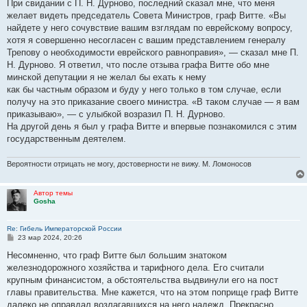
о
При свидании с П. Н. Дурново, последний сказал мне, что меня
б
желает видеть председатель Совета Министров, граф Витте. «Вы
щ
е
найдете у него сочувствие вашим взглядам по еврейскому вопросу,
н
хотя я совершенно несогласен с вашим представлением генералу
и
е
Трепову о необходимости еврейского равноправия», — сказал мне П.
Н. Дурново. Я ответил, что после отзыва графа Витте обо мне
минской депутации я не желал бы ехать к нему
как бы частным образом и буду у него только в том случае, если
получу на это приказание своего министра. «В таком случае — я вам
приказываю», — с улыбкой возразил П. Н. Дурново.
На другой день я был у графа Витте и впервые познакомился с этим
государственным деятелем.
Вероятности отрицать не могу, достоверности не вижу. М. Ломоносов
Автор темы
Gosha
Re: Гибель Императорской России
С
23 мар 2024, 20:26
о
о
Несомненно, что граф Витте был большим знатоком
б
железнодорожного хозяйства и тарифного дела. Его считали
щ
е
крупным финансистом, а обстоятельства выдвинули его на пост
н
главы правительства. Мне кажется, что на этом поприще граф Витте
и
е
далеко не оправдал возлагавшихся на него надежд. Прекрасно