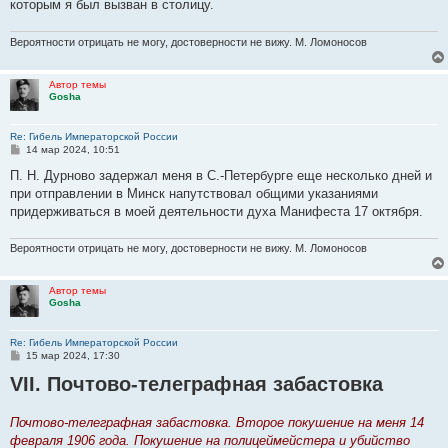
которым я был вызван в столицу.
Вероятности отрицать не могу, достоверности не вижу. М. Ломоносов
Автор темы
Gosha
Re: Гибель Императорской России
С
14 мар 2024, 10:51
о
о
П. Н. Дурново задержал меня в С.-Петербурге еще несколько дней и
б
при отправлении в Минск напутствовал общими указаниями
щ
е
придерживаться в моей деятельности духа Манифеста 17 октября.
н
и
е
Вероятности отрицать не могу, достоверности не вижу. М. Ломоносов
Автор темы
Gosha
Re: Гибель Императорской России
С
15 мар 2024, 17:30
о
VII. Почтово-телеграфная забастовка
о
б
щ
е
Почтово-телеграфная забастовка. Второе покушение на меня 14
н
февраля 1906 года. Покушение на полицеймейстера и убийство
и