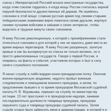
союза с Императорской Россией искали иностранные государства,
когда этим союзом гордились и когда мощь России считалась верной
порукой безопасности дружественных ей держав. Не ошиблись
союзники в этой мощи: славная русская армия под своими старыми
победоносными знаменами верно помогала своим друзьям, жертвуя
своими лучшими войсками и забывая о своих интересах, чтобы
выручать в трудные минуты своих союзников.
Я вижу Россию революционную, к которой с пренебрежением стали
относиться союзники и для которой у них не нашлось даже места во
время мирных переговоров. Я вижу Россию разоренную, залитую
кровью и как бы вычеркнутую из списка не только великих, но и
просто цивилизованных государств. Говоря о первой России, я
опираюсь на факты и события, участником которых я был в силу
своего служебного положения.
Я начал службу в лейб-гвардии конно-гренадерском полку. Окончив
военно-юридическую академию, недолго пробыл военным
следователем и помощником военного прокурора, а затем, по
предложению бывшего в то время прокурором Московской судебной
палаты Н. В. Муравьева, перешел на службу по министерству
юстиции. 13 лет прослужил я в прокурорском надзоре, занимая
последовательно должности товарища прокурора, прокурора
окружного суда и товарища прокурора судебной палаты. Затем
судьбе угодно было забросить меня в администрацию, в которой я и