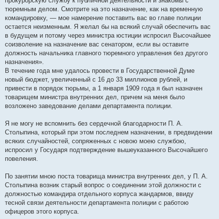
прокурорскую службу к публичной деятельности и знакомы с
тюремным делом. Смотрите на это назначение, как на временную
командировку, — мое намерение поставить вас во главе полиции
остается неизменным. Я желал бы на всякий случай обеспечить вас
в будущем и потому через министра юстиции испросил Высочайшее
соизволение на назначение вас сенатором, если вы оставите
должность начальника главного тюремного управления без другого
назначения».
В течение года мне удалось провести в Государственной Думе
новый бюджет, увеличенный с 16 до 33 миллионов рублей, и
привести в порядок тюрьмы, а 1 января 1909 года я был назначен
товарищем министра внутренних дел, причем на меня было
возложено заведование делами департамента полиции.
Я не могу не вспомнить без сердечной благодарности П. А.
Столыпина, который при этом последнем назначении, в предвидении
всяких случайностей, сопряженных с новою моею службою,
испросил у Государя подтверждение вышеуказанного Высочайшего
повеления.
По занятии мною поста товарища министра внутренних дел, у П. А.
Столыпина возник старый вопрос о соединении этой должности с
должностью командира отдельного корпуса жандармов, ввиду
тесной связи деятельности департамента полиции с работою
офицеров этого корпуса.