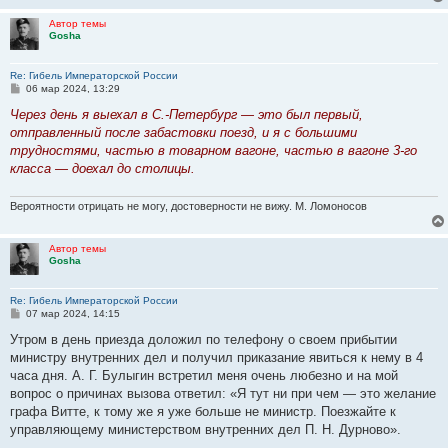
Автор темы
Gosha
Re: Гибель Императорской России
С
06 мар 2024, 13:29
о
о
Через день я выехал в С.-Петербург — это был первый,
б
отправленный после забастовки поезд, и я с большими
щ
е
трудностями, частью в товарном вагоне, частью в вагоне 3-го
н
класса — доехал до столицы.
и
е
Вероятности отрицать не могу, достоверности не вижу. М. Ломоносов
Автор темы
Gosha
Re: Гибель Императорской России
С
07 мар 2024, 14:15
о
о
Утром в день приезда доложил по телефону о своем прибытии
б
министру внутренних дел и получил приказание явиться к нему в 4
щ
е
часа дня. А. Г. Булыгин встретил меня очень любезно и на мой
н
вопрос о причинах вызова ответил: «Я тут ни при чем — это желание
и
е
графа Витте, к тому же я уже больше не министр. Поезжайте к
управляющему министерством внутренних дел П. Н. Дурново».