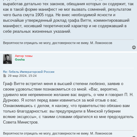
н
выработав детально тех законов, обещания которых он содержит, так
и
е
как в такой форме манифест не мог вызвать сомнений, результатом
чего была смута 1905 года. Не внес необходимой ясности и
высочайше утвержденный доклад графа Витте, комментировавший
манифест, носивший теоретический характер и не содержавший в
себе реальных жизненных указаний.
Вероятности отрицать не могу, достоверности не вижу. М. Ломоносов
Автор темы
Gosha
Re: Гибель Императорской России
С
29 мар 2024, 15:24
о
о
Граф Витте встретил меня в высшей степени любезно, заявив о
б
своем удовольствии познакомиться со мной. «Вас, вероятно,
щ
е
удивило мое непременное желание вас видеть, о чем я говорил П. Н.
н
Дурново. Я хотел перед вами извиниться за мой отзыв о вас.
и
е
Ознакомившись с делом, я нахожу, что правительство обязано вам
только благодарностью: вы предупредили в Минской губернии
всякие эксцессы», с такими словами обратился ко мне председатель
Совета Министров.
Вероятности отрицать не могу, достоверности не вижу. М. Ломоносов