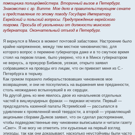
е
помощника полицеймейстера. Вторичный вызов в Петербург.
Знакомство с гр. Витте. Мое дело в правительствующем сенате
и представление по этому поводу Государю Императору.
Еврейский и польский вопросы. Предупреждение еврейского
погрома. Просьба об увольнении от должности минского
губернатора. Окончательный отъезд в Петербург.
Я вернулся в Минск в момент почтовой забастовки. Настроение было
крайне напряженное, между тем местное чиновничество, для
которого вопрос о перемене губернатора даже и в то смутное время
стоял на первом плане, было уверено, что я в Минск губернатором
не вернусь, а прокурор Бибиков, уезжая, открыто заявил
собравшимся на проводы его лицам, что он привезет меня из С.-
Петербурга в тюрьму.
Как громом поразило либеральствовавших чиновников мое
возвращение, и они не поскупились на выражения мне преданности,
столь неожиданно вспыхнувшей в их сердцах.
На другой день ко мне явилось двое из начальников отдельных
частей в виц-мундирных фраках — пиджаки исчезли. Первый —
председатель казенной палаты Ястрембский — рассыпался в
удивлении к проявленной мной твердости, а второй — управляющий
акцизными сборами Дьяков заявил, что он сделал распоряжение,
чтобы подведомственные ему чиновники выписывали и читали газету
«Свет». Я не могу не отметить эти курьезные на первый взгляд
эпизоды, так как они доказывают, насколько неустойчивы были часто