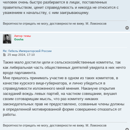
человек очень быстро разбирается в лицах, поставленных
правительством, ценит справедливость и никогда не относится с
уважением к начальству, с ним заигрывающему.
Вероятности отрицать не могу, достоверности не вижу. М. Ломоносов
Автор темы
Gosha
Re: Гибель Императорской России
С
25 мар 2024, 17:10
о
о
Также мало достигли цели и сельскохозяйственные комитеты, так
б
как либеральная часть общественных деятелей увидела в них нечто
щ
е
вроде парламента.
н
Мне пришлось принимать участие в одном из таких комитетов, в
и
е
качестве курского вице-губернатора, и лично убедиться в
справедливости изложенного мной мнения. Накануне открытия
заседаний вождь левых партий, на частном совещании, внушил
своим сотоварищам мысль, что раз комитету никаких
законодательных прав не предоставлено, созванные члены должны
в определенной мотивированной форме совершенно отказаться от
работы.
Вероятности отрицать не могу, достоверности не вижу. М. Ломоносов