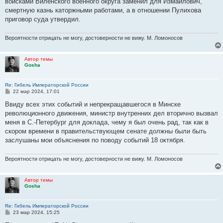
войсками Виленского военного округа заменил для Измаилович,
смертную казнь каторжными работами, а в отношении Пулихова
приговор суда утвердил.
Вероятности отрицать не могу, достоверности не вижу. М. Ломоносов
Автор темы
Gosha
Re: Гибель Императорской России
С
22 мар 2024, 17:01
о
о
Ввиду всех этих событий и непрекращавшегося в Минске
б
революционного движения, министр внутренних дел вторично вызвал
щ
е
меня в С.-Петербург для доклада, чему я был очень рад, так как в
н
скором времени в правительствующем сенате должны были быть
и
е
заслушаны мои объяснения по поводу событий 18 октября.
Вероятности отрицать не могу, достоверности не вижу. М. Ломоносов
Автор темы
Gosha
Re: Гибель Императорской России
С
23 мар 2024, 15:25
о