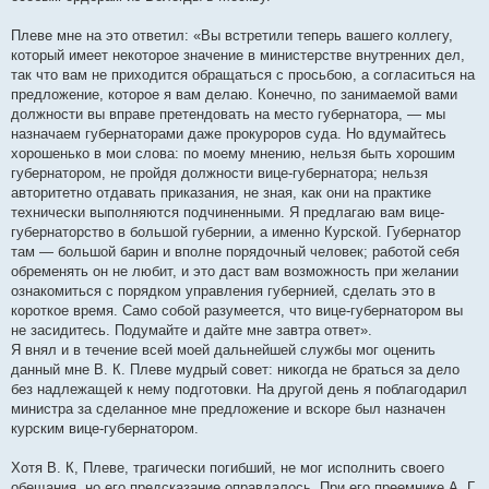
Плеве мне на это ответил: «Вы встретили теперь вашего коллегу,
который имеет некоторое значение в министерстве внутренних дел,
так что вам не приходится обращаться с просьбою, а согласиться на
предложение, которое я вам делаю. Конечно, по занимаемой вами
должности вы вправе претендовать на место губернатора, — мы
назначаем губернаторами даже прокуроров суда. Но вдумайтесь
хорошенько в мои слова: по моему мнению, нельзя быть хорошим
губернатором, не пройдя должности вице-губернатора; нельзя
авторитетно отдавать приказания, не зная, как они на практике
технически выполняются подчиненными. Я предлагаю вам вице-
губернаторство в большой губернии, а именно Курской. Губернатор
там — большой барин и вполне порядочный человек; работой себя
обременять он не любит, и это даст вам возможность при желании
ознакомиться с порядком управления губернией, сделать это в
короткое время. Само собой разумеется, что вице-губернатором вы
не засидитесь. Подумайте и дайте мне завтра ответ».
Я внял и в течение всей моей дальнейшей службы мог оценить
данный мне В. К. Плеве мудрый совет: никогда не браться за дело
без надлежащей к нему подготовки. На другой день я поблагодарил
министра за сделанное мне предложение и вскоре был назначен
курским вице-губернатором.
Хотя В. К, Плеве, трагически погибший, не мог исполнить своего
обещания, но его предсказание оправдалось. При его преемнике А. Г.