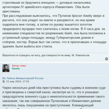
б
стрелявшая из браунинга женщина — дочерью начальника
щ
е
артиллерии IV армейского корпуса Измаилович. Оба были
н
арестованы.
и
е
При расследовании выяснилось, что Пулихов бросил бомбу вверх в
расчете, что она упадет на землю и разорвется, но она краем
оцарапала мне голову, а затем по рукаву вышитого золотом
придворного мундира тихо скатилась к моим ногам. В 4 часа дня, за
неимением специалистов по разряжению бомб, она была положена в
устроенный среди площади, между Губернаторским домом и
собором, костер. Взрыв был так силен, что в прилегавших к площади
зданиях были выбиты все стекла.
Вероятности отрицать не могу, достоверности не вижу. М. Ломоносов
Автор темы
Gosha
Re: Гибель Императорской России
С
21 мар 2024, 17:02
о
о
Через несколько дней оба преступника были судимы в военном суде
б
и приговорены к смертной казни, несмотря на то, что я указывал
щ
е
председателю военного суда о нежелательности применения такого
н
наказания, так как совершенное Пулиховым и Измаилович деяние
и
е
являлось лишь покушением на преступление. Командующий