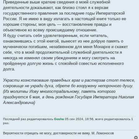
Приведенные выше краткие сведения о моей служебной
деятельности доказывают, как близко стоял я к верхам
государственного правления за последние годы Императорской
России. Я не имею в виду излагать в настоящей книге только ее
хорошие стороны; моя цель — восстановление правды и
объективное ко всему происшедшему отношение.
Я буду считать себя удовлетворенным, если читатель,
ознакомившись с этой книгой, вынесет из нее добрую память о
мученически погибшем, незабвенном для меня Монархе и скажет
себе, что в моей продолжительной служебной деятельности я
никогда не изменял своим убеждениям и могу смотреть на
пройденную долгую жизнь с спокойной совестью исполненного
долга.
Украсти кознствоваше праведных враг и растерзав столп телесе,
сокровище не укради духа, обрете бо вооружену непорочного душу.
(Из молитвы Иову многострадальному, память которого
празднуется 6 мая, в день рождения Государя Императора Николая
Александровича)
Последний раз редактировалось
Gosha
05 сен 2024, 18:56, всего редактировалось 1
раз.
Вероятности отрицать не могу, достоверности не вижу. М. Ломоносов