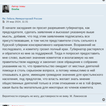
Автор темы
Gosha
Re: Гибель Императорской России
С
26 мар 2024, 11:31
о
о
В начале заседания он просил разрешения губернатора, как
б
председателя, сделать заявление и высказал указанную выше
щ
е
мысль, добавив, что под этим заявлением подписались все
н
присутствовавшие, в том числе представители столь сильного в
и
е
Курской губернии консервативного направления. Возражений не
последовало, и комитету грозил полный крах. Губернатор растерялся
и обратился ко мне за поддержкой. Тогда я попросил предоставить
мне слово, выяснил значение комитетов и возлагаемую на них
правительством надежду и закончил свое обращение к собранию
указанием на то, что правительство ожидает от местных деятелей
помощи в столь серьезном вопросе, а потому немыслимо в ней
отказывать в деле, имеющем громадное значение для крестьянского
населения, под предлогом, что власть желает знать мнение
общественных деятелей только в этом отношении и не в той форме,
какая была бы желательна для некоторых из членов комитета.
Вероятности отрицать не могу, достоверности не вижу. М. Ломоносов