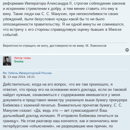
реформами Императора Александра II, строгом соблюдении законов
и искреннем стремлении к добру, а тем менее ставить это ему в
вину. Такие люди как С. С. Манухин, при непоколебимости своих
убеждений, были безусловно чужды какой бы то ни было
оппозиционности правительству. Я ни одной минуты не сомневался,
что встречу с его стороны справедливую оценку бывших в Минске
событий.
Вероятности отрицать не могу, достоверности не вижу. М. Ломоносов
Автор темы
Gosha
Re: Гибель Императорской России
С
13 мар 2024, 18:21
о
о
Действительно, когда на его вопрос, что же там произошло, я
б
ответил, что прошу его на основании моего доклада, если он таковой
щ
е
найдет нужным, ознакомиться с содержанием имевшегося у меня
н
документа и представил министру указанную выше бумагу прокурора
и
е
Бибикова с казенной печатью. Внимательно прочитав бумагу, С. С.
Манухин сказал: «Да, ведь это — акт сумасшедшего! Ваш
дальнейший доклад излишен. Я отправлю Бибикова лечиться за
границу». На этом разговор наш кончился, как и окончились мои
петербургские «объяснения», не разрешившие мне причин, по