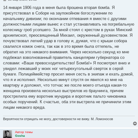
о
о
14 января 1906 года в меня была брошена вторая бомба. Я
б
присутствовал в Соборе на заупокойном богослужении по
щ
е
начальнику дивизии; по окончании отпевания я вместе с другими
н
должностными лицами вынес и стал устанавливать на погребальную
и
е
колесницу гроб усопшего. За мной стоял с крестом в руках Минский
архиепископ, преосвященный Михаил, окруженный духовенством. Я
почувствовал легкий удар в голову и, думая, что с крыши собора
свалился комок снега, так как в это время была оттепель, не
обратил на это никакого внимания. Через несколько секунд ко мне
подбежал взволнованный правитель канцелярии губернатора со
словами: «Ваше превосходительство! Бомба!» Я посмотрел вниз и
увидел лежавший у моих ног четырехугольный сверток в серой
бумаге. Полицеймейстер просил меня сесть в экипаж и ехать домой,
что я и исполнил. Несколько минут спустя он явился ко мне на
квартиру и доложил, что тотчас же после моего отъезда какая-то
женщина произвела несколько выстрелов из браунинга, причем
прострелила ему воротник мундира и воротник пальто чиновника
особых поручений. К счастью, оба эти выстрела не причинили этим
лицам никакого вреда.
Вероятности отрицать не могу, достоверности не вижу. М. Ломоносов
Автор темы
Gosha