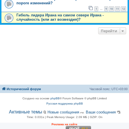
пороге изменений?
1
9
10
11
12
…
Гибель лидера Ирана на самом севере Ирана -
случайность (или акт возмездия)?
Перейти
Исторический форум
Часовой пояс:
UTC+03:00
Создано на основе
phpBB
® Forum Software © phpBB Limited
Русская поддержка phpBB
Активные темы
Ҩ
Новые сообщения
ᨕ
Ваши сообщения
ᎂ
Time: 0.031s
| Peak Memory Usage: 2.09 МБ | GZIP: On
Рeклама на сaйте