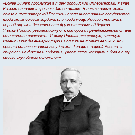
о
«Более 30 лет прослужил я трем российским императорам, я знал
б
Россию славною и грозною для ее врагов. Я помню время, когда
щ
е
союза с императорской Россией искали иностранные государства,
н
когда этим союзом гордились, и когда мощь России считалась
и
е
верной порукой безопасности дружественных ей держав…
Я вижу Россию революционную, к которой с пренебрежением стали
относиться союзники… Я вижу Россию разоренную, залитую
кровью и как бы вычеркнутую из списка не только великих, но и
просто цивилизованных государств. Говоря о первой России, я
опираюсь на факты и события, участником которых я был в силу
своего служебного положения».