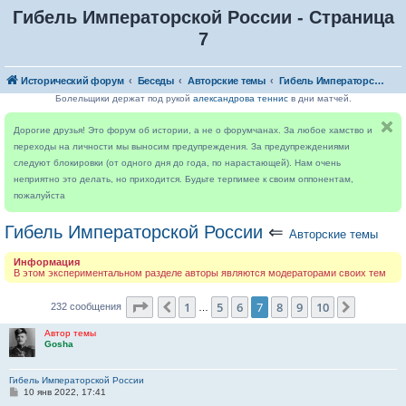
Гибель Императорской России - Страница
7
Исторический форум
Беседы
Авторские темы
Гибель Императорской России
Болельщики держат под рукой
александрова теннис
в дни матчей.
Дорогие друзья! Это форум об истории, а не о форумчанах. За любое хамство и
переходы на личности мы выносим предупреждения. За предупреждениями
следуют блокировки (от одного дня до года, по нарастающей). Нам очень
неприятно это делать, но приходится. Будьте терпимее к своим оппонентам,
пожалуйста
Гибель Императорской России
⇐
Авторские темы
Информация
В этом экспериментальном разделе авторы являются модераторами своих тем
Страница
7
из
10
1
5
6
7
8
9
10
Пред.
След.
232 сообщения
…
Автор темы
Gosha
Гибель Императорской России
С
10 янв 2022, 17:41
о