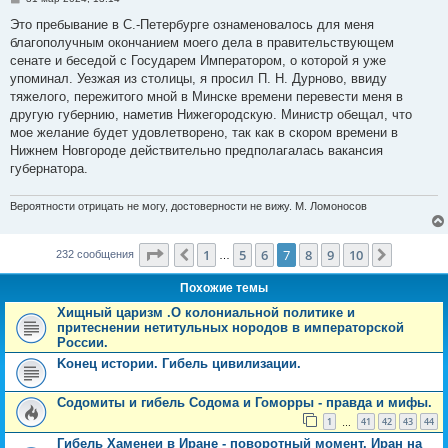
о
о
Это пребывание в С.-Петербурге ознаменовалось для меня
б
благополучным окончанием моего дела в правительствующем
щ
е
сенате и беседой с Государем Императором, о которой я уже
н
упоминал. Уезжая из столицы, я просил П. Н. Дурново, ввиду
и
е
тяжелого, пережитого мной в Минске времени перевести меня в
другую губернию, наметив Нижегородскую. Министр обещал, что
мое желание будет удовлетворено, так как в скором времени в
Нижнем Новгороде действительно предполагалась вакансия
губернатора.
Вероятности отрицать не могу, достоверности не вижу. М. Ломоносов
Страница
7
из
10
1
5
6
7
8
9
10
Пред.
След.
232 сообщения
…
Похожие темы
Хищный царизм .О колониальной политике и
притеснении нетитульных нородов в императорской
России.
Koнец истории. Гибель цивилизации.
Содомиты и гибель Содома и Гоморры - правда и мифы.
1
41
42
43
44
…
Гибель Хаменеи в Иране - поворотный момент. Иран на