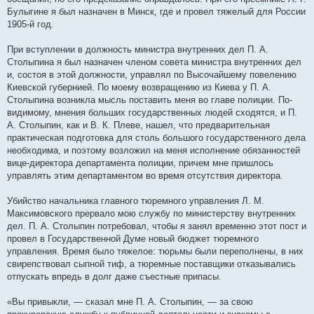
Булыгине я был назначен в Минск, где и провел тяжелый для России
1905-й год.
При вступлении в должность министра внутренних дел П. А.
Столыпина я был назначен членом совета министра внутренних дел
и, состоя в этой должности, управлял по Высочайшему повелению
Киевской губернией. По моему возвращению из Киева у П. А.
Столыпина возникла мысль поставить меня во главе полиции. По-
видимому, мнения больших государственных людей сходятся, и П.
А. Столыпин, как и В. К. Плеве, нашел, что предварительная
практическая подготовка для столь большого государственного дела
необходима, и поэтому возложил на меня исполнение обязанностей
вице-директора департамента полиции, причем мне пришлось
управлять этим департаментом во время отсутствия директора.
Убийство начальника главного тюремного управления Л. М.
Максимовского прервало мою службу по министерству внутренних
дел. П. А. Столыпин потребовал, чтобы я занял временно этот пост и
провел в Государственной Думе новый бюджет тюремного
управления. Время было тяжелое: тюрьмы были переполнены, в них
свирепствовал сыпной тиф, а тюремные поставщики отказывались
отпускать впредь в долг даже съестные припасы.
«Вы привыкли, — сказал мне П. А. Столыпин, — за свою