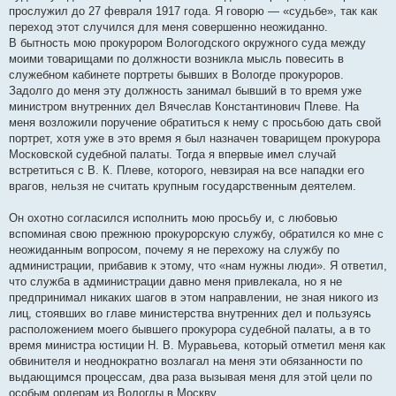
прослужил до 27 февраля 1917 года. Я говорю — «судьбе», так как
переход этот случился для меня совершенно неожиданно.
В бытность мою прокурором Вологодского окружного суда между
моими товарищами по должности возникла мысль повесить в
служебном кабинете портреты бывших в Вологде прокуроров.
Задолго до меня эту должность занимал бывший в то время уже
министром внутренних дел Вячеслав Константинович Плеве. На
меня возложили поручение обратиться к нему с просьбою дать свой
портрет, хотя уже в это время я был назначен товарищем прокурора
Московской судебной палаты. Тогда я впервые имел случай
встретиться с В. К. Плеве, которого, невзирая на все нападки его
врагов, нельзя не считать крупным государственным деятелем.
Он охотно согласился исполнить мою просьбу и, с любовью
вспоминая свою прежнюю прокурорскую службу, обратился ко мне с
неожиданным вопросом, почему я не перехожу на службу по
администрации, прибавив к этому, что «нам нужны люди». Я ответил,
что служба в администрации давно меня привлекала, но я не
предпринимал никаких шагов в этом направлении, не зная никого из
лиц, стоявших во главе министерства внутренних дел и пользуясь
расположением моего бывшего прокурора судебной палаты, а в то
время министра юстиции Н. В. Муравьева, который отметил меня как
обвинителя и неоднократно возлагал на меня эти обязанности по
выдающимся процессам, два раза вызывая меня для этой цели по
особым ордерам из Вологды в Москву.