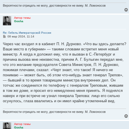
Вероятности отрицать не могу, достоверности не вижу. М. Ломоносов
Автор темы
Gosha
Re: Гибель Императорской России
С
08 мар 2024, 11:14
о
о
Через час входил я в кабинет П. Н. Дурново. «Что вы здесь делаете?
б
Ваше место в губернии» — такими словами встретил меня новый
щ
е
министр. А когда я доложил ему, что я вызван в С.-Петербург и
н
причина вызова мне неизвестна, причем А. Г. Булыгин передал мне,
и
е
что это желание председателя Совета Министров, П. Н. Дурново,
пожимая плечами, сказал: «Черт знает, что такое! Я ничего не
понимаю — может быть, об этом что-нибудь знает генерал Трепов»,
— бывший в то время товарищем министра внутренних дел. Он
тотчас же соединился по телефону с генералом Треповым, жившим
в том же доме, и просил его немедленно меня принять. Я поднялся
наверх и при встрече не узнал генерала Трепова: лицо его сильно
осунулось, глаза ввалились и он имел крайне утомленный вид.
Вероятности отрицать не могу, достоверности не вижу. М. Ломоносов
Автор темы
Gosha