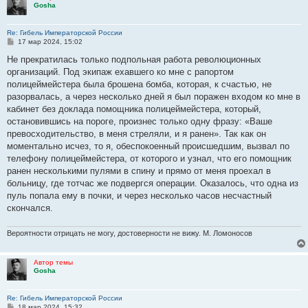
Gosha
Re: Гибель Императорской России
С
17 мар 2024, 15:02
о
о
Не прекратилась только подпольная работа революционных
б
организаций. Под экипаж ехавшего ко мне с рапортом
щ
е
полицеймейстера была брошена бомба, которая, к счастью, не
н
разорвалась, а через несколько дней я был поражен входом ко мне в
и
е
кабинет без доклада помощника полицеймейстера, который,
остановившись на пороге, произнес только одну фразу: «Ваше
превосходительство, в меня стреляли, и я ранен». Так как он
моментально исчез, то я, обеспокоенный происшедшим, вызвал по
телефону полицеймейстера, от которого и узнал, что его помощник
ранен несколькими пулями в спину и прямо от меня проехал в
больницу, где тотчас же подвергся операции. Оказалось, что одна из
пуль попала ему в почки, и через несколько часов несчастный
скончался.
Вероятности отрицать не могу, достоверности не вижу. М. Ломоносов
Автор темы
Gosha
Re: Гибель Императорской России
С
18 мар 2024, 15:32