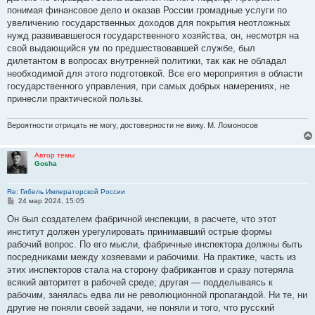
понимая финансовое дело и оказав России громадные услуги по
увеличению государственных доходов для покрытия неотложных
нужд развивавшегося государственного хозяйства, он, несмотря на
свой выдающийся ум по предшествовавшей службе, был
дилетантом в вопросах внутренней политики, так как не обладал
необходимой для этого подготовкой. Все его мероприятия в области
государственного управления, при самых добрых намерениях, не
принесли практической пользы.
Вероятности отрицать не могу, достоверности не вижу. М. Ломоносов
Автор темы
Gosha
Re: Гибель Императорской России
С
24 мар 2024, 15:05
о
о
Он был создателем фабричной инспекции, в расчете, что этот
б
институт должен урегулировать принимавший острые формы
щ
е
рабочий вопрос. По его мысли, фабричные инспектора должны быть
н
посредниками между хозяевами и рабочими. На практике, часть из
и
е
этих инспекторов стала на сторону фабрикантов и сразу потеряла
всякий авторитет в рабочей среде; другая — подделываясь к
рабочим, занялась едва ли не революционной пропагандой. Ни те, ни
другие не поняли своей задачи, не поняли и того, что русский