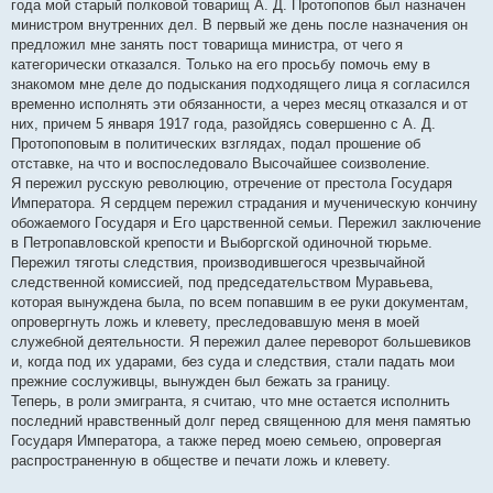
года мой старый полковой товарищ А. Д. Протопопов был назначен
министром внутренних дел. В первый же день после назначения он
предложил мне занять пост товарища министра, от чего я
категорически отказался. Только на его просьбу помочь ему в
знакомом мне деле до подыскания подходящего лица я согласился
временно исполнять эти обязанности, а через месяц отказался и от
них, причем 5 января 1917 года, разойдясь совершенно с А. Д.
Протопоповым в политических взглядах, подал прошение об
отставке, на что и воспоследовало Высочайшее соизволение.
Я пережил русскую революцию, отречение от престола Государя
Императора. Я сердцем пережил страдания и мученическую кончину
обожаемого Государя и Его царственной семьи. Пережил заключение
в Петропавловской крепости и Выборгской одиночной тюрьме.
Пережил тяготы следствия, производившегося чрезвычайной
следственной комиссией, под председательством Муравьева,
которая вынуждена была, по всем попавшим в ее руки документам,
опровергнуть ложь и клевету, преследовавшую меня в моей
служебной деятельности. Я пережил далее переворот большевиков
и, когда под их ударами, без суда и следствия, стали падать мои
прежние сослуживцы, вынужден был бежать за границу.
Теперь, в роли эмигранта, я считаю, что мне остается исполнить
последний нравственный долг перед священною для меня памятью
Государя Императора, а также перед моею семьею, опровергая
распространенную в обществе и печати ложь и клевету.