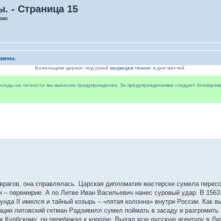
. - Страница 15
рии
раины.
Болельщики держат под рукой
медведев теннис
в дни матчей.
реходы на личности мы выносим предупреждения. За предупреждениями следуют блокировки 
 врагов, она справлялась. Царская дипломатия мастерски сумела перес
– перемирие. А по Литве Иван Васильевич нанес суровый удар. В 1563 г
нда II имелся и тайный козырь – «пятая колонна» внутри России. Как в
ции литовский гетман Радзивилл сумел поймать в засаду и разгромить
к Курбскому, он перебежал к королю. Выдал всю русскую агентуру в Лит