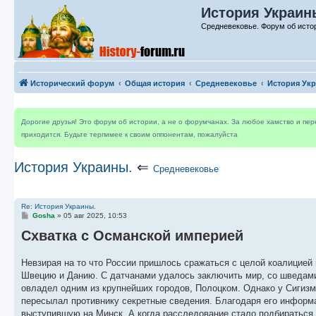
История Украины
Средневековье. Форум об исто
Исторический форум
Общая история
Средневековье
История Ук
Дорогие друзья! Это форум об истории, а не о форумчанах. За любое хамство и пе
приходится. Будьте терпимее к своим оппонентам, пожалуйста
История Украины.
⇐
Средневековье
Re: История Украины.
С
Gosha
»
05 авг 2025, 10:53
о
Схватка с Османской империей
о
б
щ
е
Невзирая на то что России пришлось сражаться с целой коалицией
н
Швецию и Данию. С датчанами удалось заключить мир, со шведами 
и
е
овладел одним из крупнейших городов, Полоцком. Однако у Сигизму
пересылал противнику секретные сведения. Благодаря его информа
выступившую на Минск. А когда расследование стало подбираться 