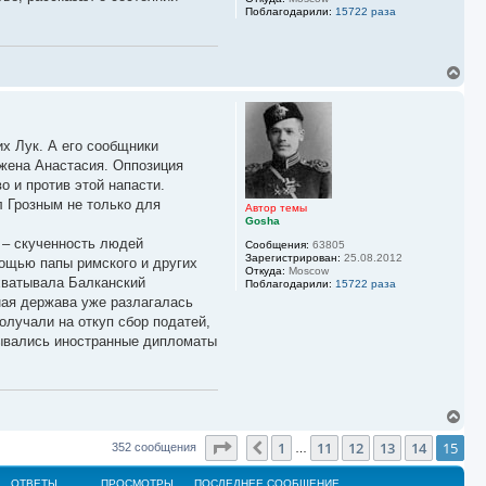
Поблагодарили:
15722 раза
В
е
р
н
у
их Лук. А его сообщники
т
ь
 жена Анастасия. Оппозиция
с
 и против этой напасти.
я
л Грозным не только для
к
Автор темы
Gosha
н
а
 – скученность людей
Сообщения:
63805
ч
Зарегистрирован:
25.08.2012
мощью папы римского и других
а
Откуда:
Moscow
хватывала Балканский
л
Поблагодарили:
15722 раза
у
ная держава уже разлагалась
олучали на откуп сбор податей,
зывались иностранные дипломаты
В
е
Страница
15
из
15
1
11
12
13
14
15
р
Пред.
352 сообщения
…
н
у
ОТВЕТЫ
ПРОСМОТРЫ
ПОСЛЕДНЕЕ СООБЩЕНИЕ