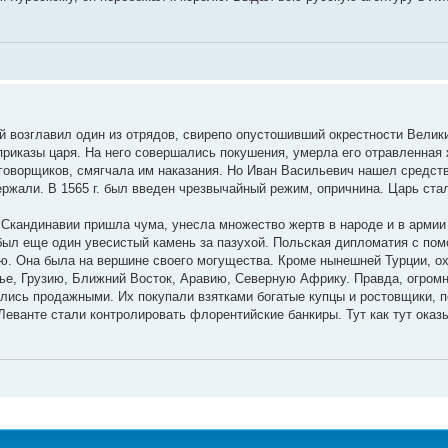
й возглавил один из отрядов, свирепо опустошивший окрестности Велик
приказы царя. На него совершались покушения, умерла его отравленная
оворщиков, смягчала им наказания. Но Иван Васильевич нашел средство
ержали. В 1565 г. был введен чрезвычайный режим, опричнина. Царь ста
з Скандинавии пришла чума, унесла множество жертв в народе и в армии
был еще один увесистый камень за пазухой. Польская дипломатия с по
. Она была на вершине своего могущества. Кроме нынешней Турции, о
е, Грузию, Ближний Восток, Аравию, Северную Африку. Правда, огром
лись продажными. Их покупали взятками богатые купцы и ростовщики, п
Леванте стали контролировать флорентийские банкиры. Тут как тут ока