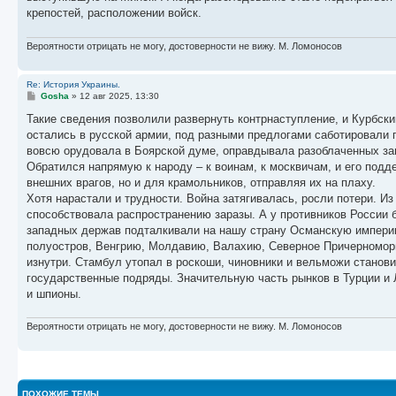
крепостей, расположении войск.
Вероятности отрицать не могу, достоверности не вижу. М. Ломоносов
Re: История Украины.
С
Gosha
»
12 авг 2025, 13:30
о
о
Такие сведения позволили развернуть контрнаступление, и Курбски
б
остались в русской армии, под разными предлогами саботировали 
щ
е
вовсю орудовала в Боярской думе, оправдывала разоблаченных заг
н
Обратился напрямую к народу – к воинам, к москвичам, и его подд
и
е
внешних врагов, но и для крамольников, отправляя их на плаху.
Хотя нарастали и трудности. Война затягивалась, росли потери. И
способствовала распространению заразы. А у противников России 
западных держав подталкивали на нашу страну Османскую империю
полуостров, Венгрию, Молдавию, Валахию, Северное Причерноморь
изнутри. Стамбул утопал в роскоши, чиновники и вельможи станови
государственные подряды. Значительную часть рынков в Турции и 
и шпионы.
Вероятности отрицать не могу, достоверности не вижу. М. Ломоносов
ПОХОЖИЕ ТЕМЫ