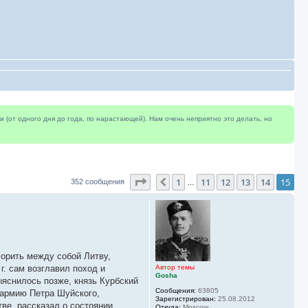
(от одного дня до года, по нарастающей). Нам очень неприятно это делать, но
Страница
15
из
15
1
11
12
13
14
15
Пред.
352 сообщения
…
сорить между собой Литву,
. сам возглавил поход и
Автор темы
Gosha
ыяснилось позже, князь Курбский
Сообщения:
63805
 армию Петра Шуйского,
Зарегистрирован:
25.08.2012
ве, рассказал о состоянии
Откуда:
Moscow