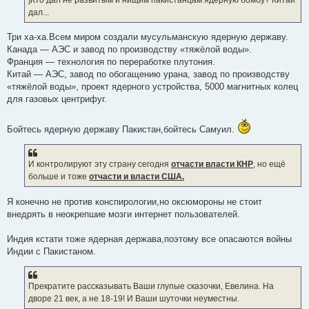
н
дал...
и
е
Три ха-ха.Всем миром создали мусульманскую ядерную державу.
Канада — АЭС и завод по производству «тяжёлой воды».
Франция — технология по переработке плутония.
Китай — АЭС, завод по обогащению урана, завод по производству
«тяжёлой воды», проект ядерного устройства, 5000 магнитных колец
для газовых центрифуг.
Бойтесь ядерную державу Пакистан,бойтесь Самуил.
И контролируют эту страну сегодня
отчасти власти КНР
, но ещё
больше и тоже
отчасти и власти США.
Я конечно не против конспирологии,но оксюмороны не стоит
внедрять в неокрепшие мозги интернет пользователей.
Индия кстати тоже ядерная держава,поэтому все опасаются войны
Индии с Пакистаном.
Прекратите рассказывать Ваши глупые сказочки, Евелина. На
дворе 21 век, а не 18-19! И Ваши шуточки неуместны.