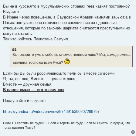
Вы не в курсе,что в мусульманских странах геев казнят постоянно?
Выучите:
В Иране через повешение, в Саудовской Аравии камнями забьют,а в
Пакистане узаконено пожизненное заключение за однополые
отношения, которые по законам шариата считаются преступными,но
могут и казнить.
Так что бойтесь Пакистана Самуил.
Вы говорите уже о себе во множественном лице? Мы, самодержица
Евелина, госпожа всея Руси?
Если бы Вы были россиянином,то пели бы вместе со всеми:
Я, ты, он, она, Вместе — целая страна,
Вместе — дружная семья,
В слове «мы» — сто тысяч «я»
,
Послушайте и выучите:
https://yandex.ru/video/preview/8743915390207289797
Если Ты светить не будешь, Если Я гореть не буду, Если Мы сиять не будем, Кто
тогда развеет Тьму?