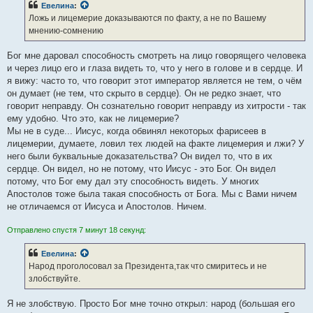
Евелина
:
щ
е
Ложь и лицемерие доказываются по факту, а не по Вашему
н
мнению-сомнению
и
е
Бог мне даровал способность смотреть на лицо говорящего человека
и через лицо его и глаза видеть то, что у него в голове и в сердце. И
я вижу: часто то, что говорит этот император является не тем, о чём
он думает (не тем, что скрыто в сердце). Он не редко знает, что
говорит неправду. Он сознательно говорит неправду из хитрости - так
ему удобно. Что это, как не лицемерие?
Мы не в суде... Иисус, когда обвинял некоторых фарисеев в
лицемерии, думаете, ловил тех людей на факте лицемерия и лжи? У
него были буквальные доказательства? Он видел то, что в их
сердце. Он видел, но не потому, что Иисус - это Бог. Он видел
потому, что Бог ему дал эту способность видеть. У многих
Апостолов тоже была такая способность от Бога. Мы с Вами ничем
не отличаемся от Иисуса и Апостолов. Ничем.
Отправлено спустя 7 минут 18 секунд:
Евелина
:
Народ проголосовал за Президента,так что смиритесь и не
злобствуйте.
Я не злобствую. Просто Бог мне точно открыл: народ (большая его