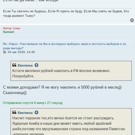
Если Ты светить не будешь, Если Я гореть не буду, Если Мы сиять не будем, Кто
тогда развеет Тьму?
Автор темы
Samuel
Re: Опрос: Участвовали ли Вы в последних выборах, веря в честность выборов и не
ради выгоды?
С
04 авг 2026, 14:40
о
о
б
Евелина
:
щ
е
Кстати миллион рублей накопить в РФ вполне возможно.
н
Попробуйте .
и
е
С моими доходами? Я не могу накопить и 5000 рублей в месяц))
Сказочница))
Отправлено спустя 6 минут 27 секунд:
Евелина
:
Насчет паранои тех,кто вечно боится не стоит рассуждать.
Ядерную бомбу в наши дни может иметь любой арабский
шейх,потому что мусульманская страна под названием Пакистан
-ядерная держава.