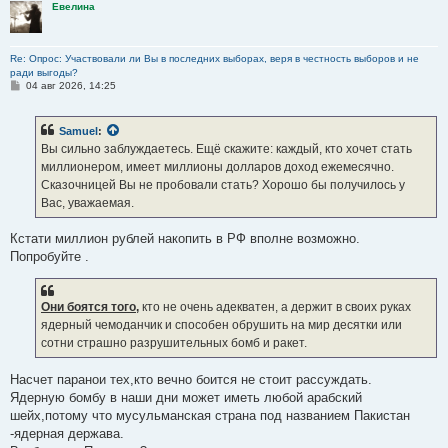
Евелина
Re: Опрос: Участвовали ли Вы в последних выборах, веря в честность выборов и не
ради выгоды?
С
04 авг 2026, 14:25
о
о
б
Samuel
:
щ
е
Вы сильно заблуждаетесь. Ещё скажите: каждый, кто хочет стать
н
миллионером, имеет миллионы долларов доход ежемесячно.
и
е
Сказочницей Вы не пробовали стать? Хорошо бы получилось у
Вас, уважаемая.
Кстати миллион рублей накопить в РФ вполне возможно.
Попробуйте .
Они боятся того,
кто не очень адекватен, а держит в своих руках
ядерный чемоданчик и способен обрушить на мир десятки или
сотни страшно разрушительных бомб и ракет.
Насчет паранои тех,кто вечно боится не стоит рассуждать.
Ядерную бомбу в наши дни может иметь любой арабский
шейх,потому что мусульманская страна под названием Пакистан
-ядерная держава.