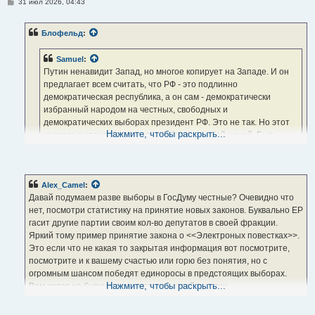
С
31 июл 2026, 04:43
о
о
б
Блофельд
:
щ
е
н
Samuel
:
и
е
Путин ненавидит Запад, но многое копирует на Западе. И он
предлагает всем считать, что РФ - это подлинно
демократическая республика, а он сам - демократически
избранный народом на честных, свободных и
демократических выборах президент РФ. Это не так. Но этот
Нажмите, чтобы раскрыть...
человек пытается в этом всех убедить любой ценой. Быть
диктатором (кем он и является по сути) ему кажется как-то
некомильфо. Он лицемерен.
Я согласен с вами, Самуэль. Может быть, де-юре Путин и
Alex_Camel
:
Давай подумаем разве выборы в ГосДуму честные? Очевидно что
демократически избранный президент, но де-факто он совсем не
нет, посмотри статистику на принятие новых законов. Буквально ЕР
такой. То есть у Путина не совпадает де-юре и де-факто
гасит другие партии своим кол-во депутатов в своей фракции.
Яркий тому пример принятие закона о <<Электроных повестках>>.
Это если что не какая то закрытая информация вот посмотрите,
посмотрите и к вашему счастью или горю без понятия, но с
огромным шансом победят единоросы в предстоящих выборах.
Нажмите, чтобы раскрыть...
Вам совет на будущее не смотрите какой то один
источник информации
(прозападные или антивоенные паблики)
или исключетильно телевизор. Должны быть в здравом уме и