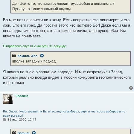
е
Де - факто то, что вами руководит русофобия и ненависть к
н
Путину... вполне западный подход.
и
е
Во мне нет ненависти ни к кому. Есть неприятие его лицемерия и его
лжи. Это его грех. Да простит этого несчастного Бог! Даже если бы я
ненавидел императора, это антиимпериализм, а не русофобия. Вы
ничего не понимаете.
Отправлено спустя 2 минуты 31 секунду:
Камиль Абэ
:
вполне западный подход.
Я ничего не знаю о западном подходе. И мне безразличен Запад,
который реально всегда видел в России конкурента геополитического
и не только.
Евелина
Re: Опрос: Участвовали ли Вы в последних выборах, веря в честность выборов и не
ради выгоды?
С
31 июл 2026, 12:44
о
о
б
Samuel
:
щ