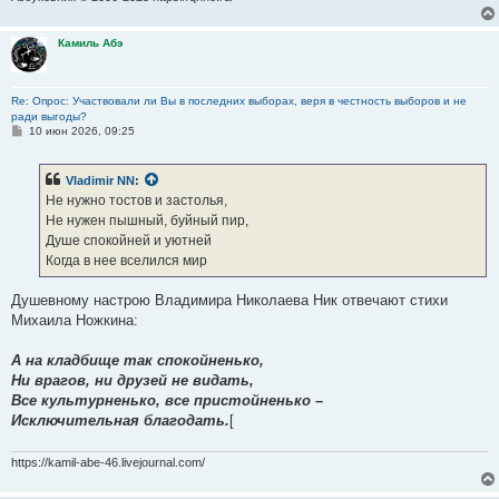
Камиль Абэ
Re: Опрос: Участвовали ли Вы в последних выборах, веря в честность выборов и не
ради выгоды?
С
10 июн 2026, 09:25
о
о
б
Vladimir NN
:
щ
е
Не нужно тостов и застолья,
н
Не нужен пышный, буйный пир,
и
е
Душе спокойней и уютней
Когда в нее вселился мир
Душевному настрою Владимира Николаева Ник отвечают стихи
Михаила Ножкина:
А на кладбище так спокойненько,
Ни врагов, ни друзей не видать,
Все культурненько, все пристойненько –
Исключительная благодать.
[
https://kamil-abe-46.livejournal.com/