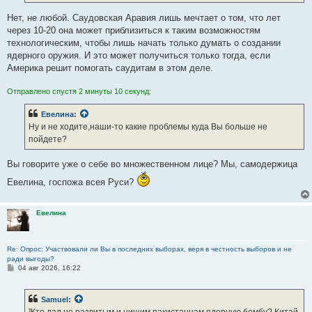
Нет, не любой. Саудовская Аравия лишь мечтает о том, что лет
через 10-20 она может приблизиться к таким возможностям
технологическим, чтобы лишь начать только думать о создании
ядерного оружия. И это может получиться только тогда, если
Америка решит помогать саудитам в этом деле.
Отправлено спустя 2 минуты 10 секунд:
Евелина
:
Ну и не ходите,наши-то какие проблемы куда Вы больше не
пойдете?
Вы говорите уже о себе во множественном лице? Мы, самодержица
Евелина, госпожа всея Руси?
Евелина
Re: Опрос: Участвовали ли Вы в последних выборах, веря в честность выборов и не
ради выгоды?
С
04 авг 2026, 16:22
о
о
б
Samuel
:
щ
е
]Кто дал не развитым и нищим пакистанцам ядерную бомбу? Китай