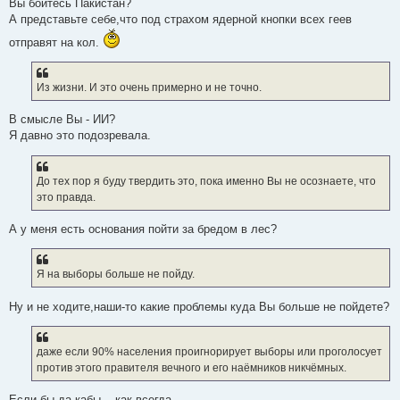
Вы боитесь Пакистан?
А представьте себе,что под страхом ядерной кнопки всех геев
отправят на кол.
Из жизни. И это очень примерно и не точно.
В смысле Вы - ИИ?
Я давно это подозревала.
До тех пор я буду твердить это, пока именно Вы не осознаете, что
это правда.
А у меня есть основания пойти за бредом в лес?
Я на выборы больше не пойду.
Ну и не ходите,наши-то какие проблемы куда Вы больше не пойдете?
даже если 90% населения проигнорирует выборы или проголосует
против этого правителя вечного и его наёмников никчёмных.
Если бы да кабы....как всегда.