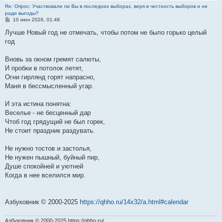
Re: Опрос: Участвовали ли Вы в последних выборах, веря в честность выборов и не
ради выгоды?
С
10 июн 2026, 01:48
о
о
Лучше Новый год не отмечать, чтобы потом не было горько целый
б
год
щ
е
н
Вновь за окном гремят салюты,
и
е
И пробки в потолок летят,
Огни гирлянд горят напрасно,
Маня в бессмысленный угар.
И эта истина понятна:
Веселье - не бесценный дар
Чтоб год грядущий не был горек,
Не стоит праздник раздувать.
Не нужно тостов и застолья,
Не нужен пышный, буйный пир,
Душе спокойней и уютней
Когда в нее вселился мир.
Азбуковник © 2000-2025
https://qhho.ru/14x32/a.html#calendar
Азбуковник © 2000-2025 https://qhho.ru/