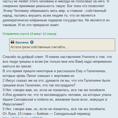
часть) не любит этого человека и никогда не голосовал за него. Я
смиренно принимаю реальность такую: Бог пока что позволяет
Этому Человеку обманывать весь мир, а главное - собственный
народ, пытаясь внушить всем людям то, что он является
демократически избранным лидером государства. Не является он
таковым. И он это прекрасно знает.
Отправлено спустя 13 минут 12 секунд:
Евелина
:
Кстати грехи собственные считайте.....
Спасибо за добрый совет. Я помню наставления Учителя о том, что
все люди грешны и всем (не только мне или Вам) надо непременно
каяться во грехах:
В это время пришли некоторые и рассказали Ему о Галилеянах,
которых кровь Пилат смешал с жертвами их.
2 Иисус сказал им на это: думаете ли вы, что эти Галилеяне были
грешнее всех Галилеян, что так пострадали?
3 Нет, говорю вам, но, если не покаетесь, все так же погибнете.
4 Или думаете ли, что те восемнадцать человек, на которых упала
башня Силоамская и побила их, виновнее были всех, живущих в
Иерусалиме?
5 Нет, говорю вам, но, если не покаетесь, все так же погибнете.
От Луки, 13 глава — Библия — Синодальный перевод: