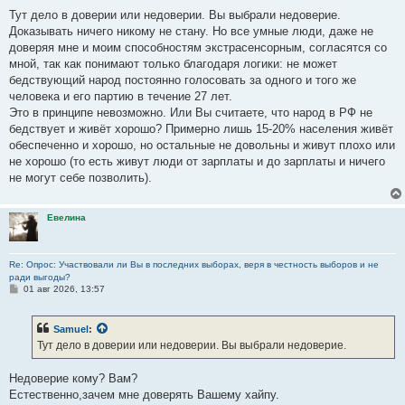
Тут дело в доверии или недоверии. Вы выбрали недоверие.
Доказывать ничего никому не стану. Но все умные люди, даже не
доверяя мне и моим способностям экстрасенсорным, согласятся со
мной, так как понимают только благодаря логики: не может
бедствующий народ постоянно голосовать за одного и того же
человека и его партию в течение 27 лет.
Это в принципе невозможно. Или Вы считаете, что народ в РФ не
бедствует и живёт хорошо? Примерно лишь 15-20% населения живёт
обеспеченно и хорошо, но остальные не довольны и живут плохо или
не хорошо (то есть живут люди от зарплаты и до зарплаты и ничего
не могут себе позволить).
Евелина
Re: Опрос: Участвовали ли Вы в последних выборах, веря в честность выборов и не
ради выгоды?
С
01 авг 2026, 13:57
о
о
б
Samuel
:
щ
е
Тут дело в доверии или недоверии. Вы выбрали недоверие.
н
и
е
Недоверие кому? Вам?
Естественно,зачем мне доверять Вашему хайпу.