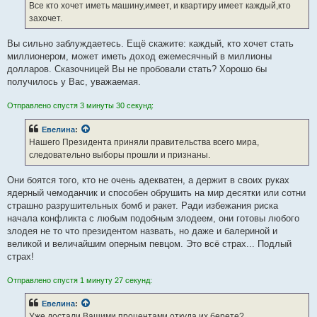
Все кто хочет иметь машину,имеет, и квартиру имеет каждый,кто
захочет.
Вы сильно заблуждаетесь. Ещё скажите: каждый, кто хочет стать
миллионером, может иметь доход ежемесячный в миллионы
долларов. Сказочницей Вы не пробовали стать? Хорошо бы
получилось у Вас, уважаемая.
Отправлено спустя 3 минуты 30 секунд:
Евелина
:
Нашего Президента приняли правительства всего мира,
следовательно выборы прошли и признаны.
Они боятся того, кто не очень адекватен, а держит в своих руках
ядерный чемоданчик и способен обрушить на мир десятки или сотни
страшно разрушительных бомб и ракет. Ради избежания риска
начала конфликта с любым подобным злодеем, они готовы любого
злодея не то что президентом назвать, но даже и балериной и
великой и величайшим оперным певцом. Это всё страх... Подлый
страх!
Отправлено спустя 1 минуту 27 секунд:
Евелина
:
Уже достали Вашими процентами,откуда их берете?