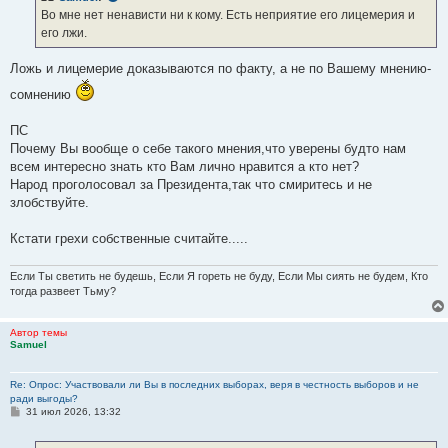
е
Во мне нет ненависти ни к кому. Есть неприятие его лицемерия и
н
его лжи.
и
е
Ложь и лицемерие доказываются по факту, а не по Вашему мнению-
сомнению
ПС
Почему Вы вообще о себе такого мнения,что уверены будто нам
всем интересно знать кто Вам лично нравится а кто нет?
Народ проголосовал за Президента,так что смиритесь и не
злобствуйте.
Кстати грехи собственные считайте.....
Если Ты светить не будешь, Если Я гореть не буду, Если Мы сиять не будем, Кто
тогда развеет Тьму?
Автор темы
Samuel
Re: Опрос: Участвовали ли Вы в последних выборах, веря в честность выборов и не
ради выгоды?
С
31 июл 2026, 13:32
о
о
б