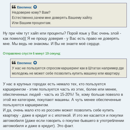
о
б
Евелина
:
щ
е
Недоверие кому? Вам?
н
Естественно,зачем мне доверять Вашему хайпу.
и
е
Или Вашим процентам.
Ну при чём тут хайп или проценты? Порой язык у Вас очень злой -
как помело((( Я не прошу доверия - у Вас есть право не доверять
мне. Мы ведь не знакомы. И Вы не знаете моё сердце.
Отправлено спустя 6 минут 19 секунд:
Евелина
:
У нас не пользуется спросом каршеринг как в Штатах например,где
молодежь не может себе позволить купить машину или квартиру.
У нас в крупных городах есть немало тех, кто пользуется
каршерингом - этим пользуется часть из этих, более или менее,
обеспеченных людей - часть из 15-20%! Те, кому больше повезло в
этой же категории, покупают машины. А чуть менее обеспеченные
пользуются каршерингом.
И да, очень мало кто из россиян может позволить себе купить
квартиру - даже в кредит и с ипотекой. И это же касается и покупки
автомобиля (даже если говорить о покупке бывшего в употреблении
автомобиля и даже в кредит). Это факт.