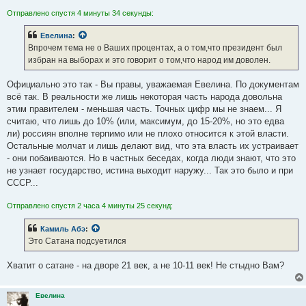
Отправлено спустя 4 минуты 34 секунды:
Евелина
:
Впрочем тема не о Ваших процентах, а о том,что президент был
избран на выборах и это говорит о том,что народ им доволен.
Официально это так - Вы правы, уважаемая Евелина. По документам
всё так. В реальности же лишь некоторая часть народа довольна
этим правителем - меньшая часть. Точных цифр мы не знаем... Я
считаю, что лишь до 10% (или, максимум, до 15-20%, но это едва
ли) россиян вполне терпимо или не плохо относится к этой власти.
Остальные молчат и лишь делают вид, что эта власть их устраивает
- они побаиваются. Но в частных беседах, когда люди знают, что это
не узнает государство, истина выходит наружу... Так это было и при
СССР...
Отправлено спустя 2 часа 4 минуты 25 секунд:
Камиль Абэ
:
Это Сатана подсуетился
Хватит о сатане - на дворе 21 век, а не 10-11 век! Не стыдно Вам?
Евелина