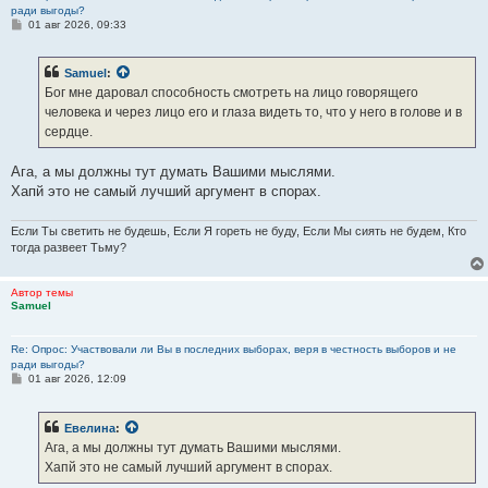
ради выгоды?
С
01 авг 2026, 09:33
о
о
б
Samuel
:
щ
е
Бог мне даровал способность смотреть на лицо говорящего
н
человека и через лицо его и глаза видеть то, что у него в голове и в
и
е
сердце.
Ага, а мы должны тут думать Вашими мыслями.
Хапй это не самый лучший аргумент в спорах.
Если Ты светить не будешь, Если Я гореть не буду, Если Мы сиять не будем, Кто
тогда развеет Тьму?
Автор темы
Samuel
Re: Опрос: Участвовали ли Вы в последних выборах, веря в честность выборов и не
ради выгоды?
С
01 авг 2026, 12:09
о
о
б
Евелина
:
щ
е
Ага, а мы должны тут думать Вашими мыслями.
н
Хапй это не самый лучший аргумент в спорах.
и
е