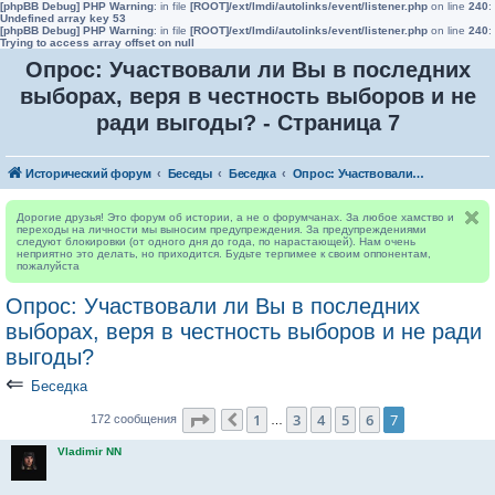
[phpBB Debug] PHP Warning
: in file
[ROOT]/ext/lmdi/autolinks/event/listener.php
on line
240
:
Undefined array key 53
[phpBB Debug] PHP Warning
: in file
[ROOT]/ext/lmdi/autolinks/event/listener.php
on line
240
:
Trying to access array offset on null
Опрос: Участвовали ли Вы в последних
выборах, веря в честность выборов и не
ради выгоды? - Страница 7
Исторический форум
Беседы
Беседка
Опрос: Участвовали ли Вы в последних выборах, веря в честность выборов и не ради выгоды?
Дорогие друзья! Это форум об истории, а не о форумчанах. За любое хамство и
переходы на личности мы выносим предупреждения. За предупреждениями
следуют блокировки (от одного дня до года, по нарастающей). Нам очень
неприятно это делать, но приходится. Будьте терпимее к своим оппонентам,
пожалуйста
Опрос: Участвовали ли Вы в последних
выборах, веря в честность выборов и не ради
выгоды?
⇐
Беседка
Страница
7
из
7
1
3
4
5
6
7
172 сообщения
Пред.
…
Vladimir NN