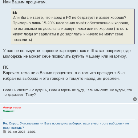
Или Вашим процентам.
Или Вы считаете, что народ в РФ не бедствует и живёт хорошо?
Примерно лишь 15-20% населения живёт обеспеченно и хорошо,
но остальные не довольны и живут плохо или не хорошо (то есть
живут люди от зарплаты и до зарплаты и ничего не могут себе
позволить).
У нас не пользуется спросом каршеринг как в Штатах например,где
молодежь не может себе позволить купить машину или квартиру.
ПС
Впрочем тема не о Ваших процентах, а о том,что президент был
избран на выборах и это говорит о том,что народ им доволен.
Если Ты светить не будешь, Если Я гореть не буду, Если Мы сиять не будем, Кто
тогда развеет Тьму?
Автор темы
Samuel
Re: Опрос: Участвовали ли Вы в последних выборах, веря в честность выборов и не
ради выгоды?
С
01 авг 2026, 14:01
о