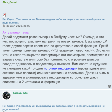
Alex_Camel
Re: Опрос: Участвовали ли Вы в последних выборах, веря в честность выборов и не
ради выгоды?
С
30 июл 2026, 21:02
о
о
Актуальная тема!!!
б
Давай подумаем разве выборы в ГосДуму честные? Очевидно что
щ
е
нет, посмотри статистику на принятие новых законов. Буквально ЕР
н
гасит другие партии своим кол-во депутатов в своей фракции. Яркий
и
е
тому пример принятие закона о <<Электроных повестках>>. Это если
что не какая то закрытая информация вот посмотрите, посмотрите и к
вашему счастью или горю без понятия, но с огромным шансом
победят единоросы в предстоящих выборах. Вам совет на будущее
не смотрите какой то один
источник информации
(прозападные или
антивоенные паблики) или исключетильно телевизор. Должны быть в
здравом уме и анализировать информацию которую вам дают
опираясь на 2 источника информации.
Камиль Абэ
Re: Опрос: Участвовали ли Вы в последних выборах, веря в честность выборов и не
ради выгоды?