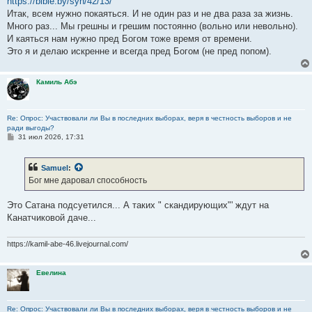
https://bible.by/syn/42/13/
Итак, всем нужно покаяться. И не один раз и не два раза за жизнь.
Много раз... Мы грешны и грешим постоянно (вольно или невольно).
И каяться нам нужно пред Богом тоже время от времени.
Это я и делаю искренне и всегда пред Богом (не пред попом).
Камиль Абэ
Re: Опрос: Участвовали ли Вы в последних выборах, веря в честность выборов и не
ради выгоды?
С
31 июл 2026, 17:31
о
о
б
Samuel
:
щ
е
Бог мне даровал способность
н
и
е
Это Сатана подсуетился... А таких " скандирующих"' ждут на
Канатчиковой даче...
https://kamil-abe-46.livejournal.com/
Евелина
Re: Опрос: Участвовали ли Вы в последних выборах, веря в честность выборов и не