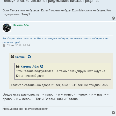
Голосуйте как хотите,но не придумывайте никакие проценты.
Если Ты светить не будешь, Если Я гореть не буду, Если Мы сиять не будем, Кто
тогда развеет Тьму?
Камиль Абэ
Re: Опрос: Участвовали ли Вы в последних выборах, веря в честность выборов и не
ради выгоды?
С
02 авг 2026, 09:26
о
о
б
Samuel
:
щ
е
н
Камиль Абэ
:
и
е
Это Сатана подсуетился... А таких " скандирующих"' ждут на
Канатчиковой даче.
Хватит о сатане - на дворе 21 век, а не 10-11 век! Не стыдно Вам?
Везде есть равновесие : « плюс » и « минус» , «верх » и « низ » «
право » и « лево» ...Так и Всевышний и Сатана...
https://kamil-abe-46.livejournal.com/