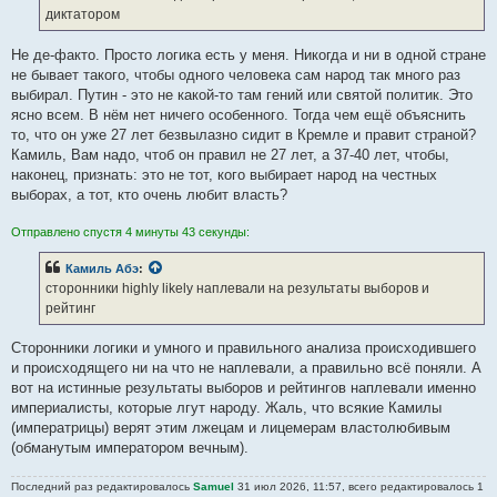
е
диктатором
Не де-факто. Просто логика есть у меня. Никогда и ни в одной стране
не бывает такого, чтобы одного человека сам народ так много раз
выбирал. Путин - это не какой-то там гений или святой политик. Это
ясно всем. В нём нет ничего особенного. Тогда чем ещё объяснить
то, что он уже 27 лет безвылазно сидит в Кремле и правит страной?
Камиль, Вам надо, чтоб он правил не 27 лет, а 37-40 лет, чтобы,
наконец, признать: это не тот, кого выбирает народ на честных
выборах, а тот, кто очень любит власть?
Отправлено спустя 4 минуты 43 секунды:
Камиль Абэ
:
сторонники highly likely наплевали на результаты выборов и
рейтинг
Сторонники логики и умного и правильного анализа происходившего
и происходящего ни на что не наплевали, а правильно всё поняли. А
вот на истинные результаты выборов и рейтингов наплевали именно
империалисты, которые лгут народу. Жаль, что всякие Камилы
(императрицы) верят этим лжецам и лицемерам властолюбивым
(обманутым императором вечным).
Последний раз редактировалось
Samuel
31 июл 2026, 11:57, всего редактировалось 1