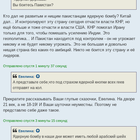
Вы боитесь Пакистан?
Кто дал не развитым и нищим пакистанцам ядерную бомбу? Китай
дал... И контролируют эту страну сегодня отчасти власти КНР, но
ещё больше и тоже отчасти и власти США. КНР помогал Ирану
только для того, чтобы помешать усилению Индии. Это
геополитика... И Пакистан находится под контролем - он не угрожает
никому и не будет никому угрожать. Это не большая и довольно
нищая страна без каких-то амбиций. Никто не боится эту страну и её
лидеров.
Отправлено спустя 1 минуту 37 секунд:
Евелина
:
А представьте себе,что под страхом ядерной кнопки всех геев
отправят на кол.
Прекратите рассказывать Ваши глупые сказочки, Евелина. На дворе
21 век, а не 18-19! И Ваши шуточки неуместны. Поэтому не
представлю себе даже такое.
Отправлено спустя 3 минуты 15 секунд:
Евелина
:
Ядерную бомбу в наши дни может иметь любой арабский шейх