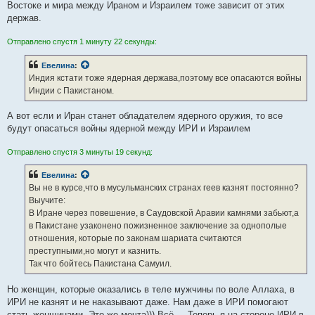
Востоке и мира между Ираном и Израилем тоже зависит от этих
держав.
Отправлено спустя 1 минуту 22 секунды:
Евелина
:
Индия кстати тоже ядерная держава,поэтому все опасаются войны
Индии с Пакистаном.
А вот если и Иран станет обладателем ядерного оружия, то все
будут опасаться войны ядерной между ИРИ и Израилем
Отправлено спустя 3 минуты 19 секунд:
Евелина
:
Вы не в курсе,что в мусульманских странах геев казнят постоянно?
Выучите:
В Иране через повешение, в Саудовской Аравии камнями забьют,а
в Пакистане узаконено пожизненное заключение за однополые
отношения, которые по законам шариата считаются
преступными,но могут и казнить.
Так что бойтесь Пакистана Самуил.
Но женщин, которые оказались в теле мужчины по воле Аллаха, в
ИРИ не казнят и не наказывают даже. Нам даже в ИРИ помогают
стать женщинами. Это же мечта))) Всё ... Теперь я на стороне ИРИ в