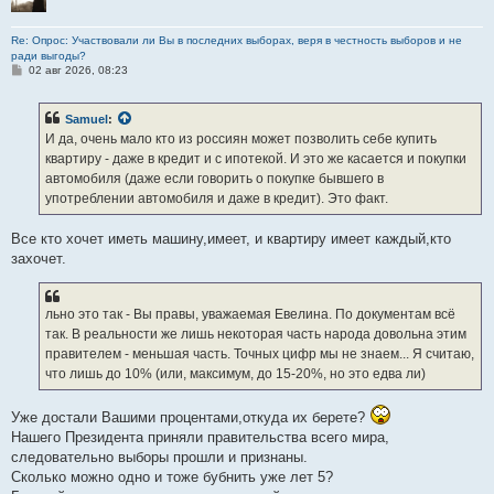
Re: Опрос: Участвовали ли Вы в последних выборах, веря в честность выборов и не
ради выгоды?
С
02 авг 2026, 08:23
о
о
б
Samuel
:
щ
е
И да, очень мало кто из россиян может позволить себе купить
н
квартиру - даже в кредит и с ипотекой. И это же касается и покупки
и
е
автомобиля (даже если говорить о покупке бывшего в
употреблении автомобиля и даже в кредит). Это факт.
Все кто хочет иметь машину,имеет, и квартиру имеет каждый,кто
захочет.
льно это так - Вы правы, уважаемая Евелина. По документам всё
так. В реальности же лишь некоторая часть народа довольна этим
правителем - меньшая часть. Точных цифр мы не знаем... Я считаю,
что лишь до 10% (или, максимум, до 15-20%, но это едва ли)
Уже достали Вашими процентами,откуда их берете?
Нашего Президента приняли правительства всего мира,
следовательно выборы прошли и признаны.
Сколько можно одно и тоже бубнить уже лет 5?