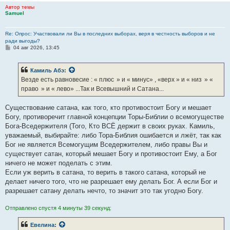
Автор темы
Samuel
Re: Опрос: Участвовали ли Вы в последних выборах, веря в честность выборов и не
ради выгоды?
С
04 авг 2026, 13:45
о
о
б
Камиль Абэ
:
щ
е
Везде есть равновесие : « плюс » и « минус» , «верх » и « низ » «
н
право » и « лево» ...Так и Всевышний и Сатана...
и
е
Существование сатана, как того, кто противостоит Богу и мешает
Богу, противоречит главной концепции Торы-Библии о всемогуществе
Бога-Вседержителя (Того, Кто ВСЁ держит в своих руках. Камиль,
уважаемый, выбирайте: либо Тора-Библия ошибается и лжёт, так как
Бог не является Всемогущим Вседержителем, либо правы Вы и
существует сатан, который мешает Богу и противостоит Ему, а Бог
ничего не может поделать с этим.
Если уж верить в сатана, то верить в такого сатана, который не
делает ничего того, что не разрешает ему делать Бог. А если Бог и
разрешает сатану делать нечто, то значит это так угодно Богу.
Отправлено спустя 4 минуты 39 секунд:
Евелина
: