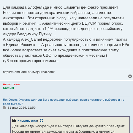
анализировать информацию которую вам дают опираясь на 2
Для камрада Блофельда и мисс Саманты де- факто президент
источника информации
России не является демократически избранным, а является
диктатором...Эти сторонники highly likely наплевали на результаты
выборов и рейтинг ... Аналитический центр ВЦИОМ провёл опрос,
который показал, что 71,1% респондентов доверяют российскому
лидеру Владимиру Путину....
А камрад Alex_Camel недоволен популярностью и влиянием партии
« Единая Россия» ... А реальность такова , что влияние партии « ЕР»
всё более возрастает за счёт вхождения в политическую элиту
общества участников СВО по президентской и местным (
губернаторским) программам...
https://kamil-abe-46.livejournal.com/
Автор темы
Samuel
Re: Опрос: Участвовали ли Вы в последних выборах, веря в честность выборов и не
ради выгоды?
С
31 июл 2026, 11:50
о
о
б
Камиль Абэ
:
щ
е
Для камрада Блофельда и мистера Самуэля де- факто президент
н
России не является демократически избранным, а является
и