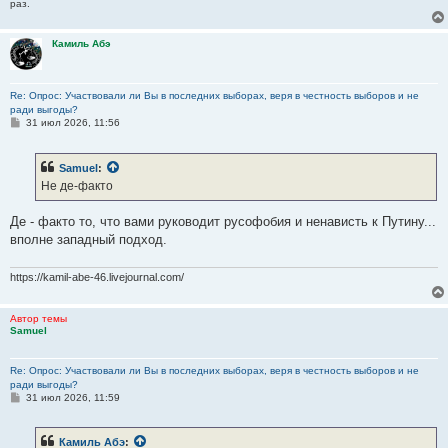
раз.
Камиль Абэ
Re: Опрос: Участвовали ли Вы в последних выборах, веря в честность выборов и не
ради выгоды?
С
31 июл 2026, 11:56
о
о
б
Samuel
:
щ
е
Не де-факто
н
и
е
Де - факто то, что вами руководит русофобия и ненависть к Путину...
вполне западный подход.
https://kamil-abe-46.livejournal.com/
Автор темы
Samuel
Re: Опрос: Участвовали ли Вы в последних выборах, веря в честность выборов и не
ради выгоды?
С
31 июл 2026, 11:59
о
о
б
Камиль Абэ
:
щ