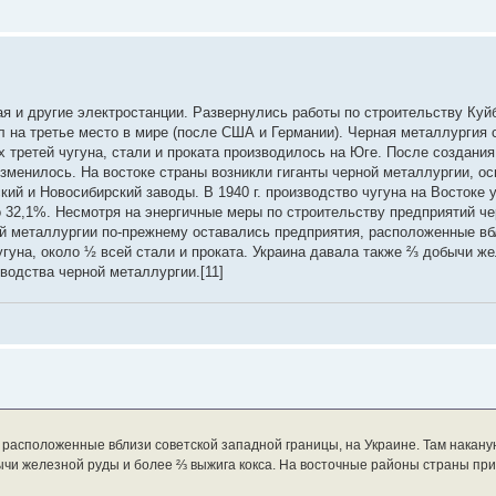
вшее большим потерям нашей авиации. Весной 1941 года начались полеты н
там проходило трудно, часто возникали аварийные ситуации. Циркулировали 
ыло снято вооружение.
я и другие электростанции. Развернулись работы по строительству Куйб
на третье место в мире (после США и Германии). Черная металлургия 
третей чугуна, стали и проката производилось на Юге. После создания
менилось. На востоке страны возникли гиганты черной металлургии, о
кий и Новосибирский заводы. В 1940 г. производство чугуна на Востоке
 до 32,1%. Несмотря на энергичные меры по строительству предприятий ч
ой металлургии по-прежнему оставались предприятия, расположенные вб
угуна, около ½ всей стали и проката. Украина давала также ⅔ добычи ж
водства черной металлургии.[11]
 расположенные вблизи советской западной границы, на Украине. Там накан
обычи железной руды и более ⅔ выжига кокса. На восточные районы страны п