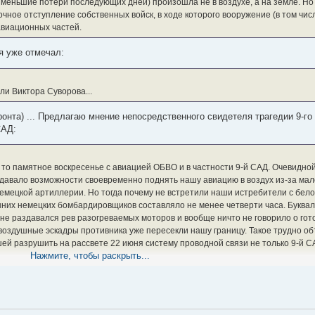
 меньшие потери последующих дней) произошла не в воздухе, а на земле. Но
чное отступление собственных войск, в ходе которого вооружение (в том чи
виационных частей.
я уже отмечал:
и Виктора Суворова...
онта) ... Предлагаю мнение непосредственного свидетеля трагедии 9-г
САД:
 то памятное воскресенье с авиацией ОБВО и в частности 9-й САД. Очевидно
 давало возможности своевременно поднять нашу авиацию в воздух из-за мал
 немецкой артиллерии. Но тогда почему не встретили наши истребители с бел
них немецких бомбардировщиков составляло не менее четверти часа. Букваль
не раздавался рев разогреваемых моторов и вообще ничто не говорило о гото
о воздушные эскадры противника уже пересекли нашу границу. Такое трудно о
ей разрушить на рассвете 22 июня систему проводной связи не только 9-й СА
Нажмите, чтобы раскрыть...
еопытность ее командира. Генерал Черных был совсем молодым человеком. М
мяч во дворе штаба. Говорили, что ему 26 лет, "Золотую Звезду" получил в И
. Его заместитель по политчасти, полковой комиссар Юхимчук, был, наверное,
уже независимо от их воли. Генерал Черных покинул Белосток на второй день