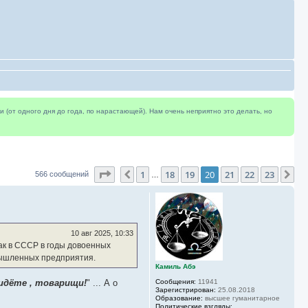
(от одного дня до года, по нарастающей). Нам очень неприятно это делать, но
Страница
20
из
23
1
18
19
20
21
22
23
Пред.
Сл
566 сообщений
…
10 авг 2025, 10:33
как в СССР в годы довоенных
омышленных предприятия.
Камиль Абэ
идёте , товарищи!
" ... А о
Сообщения:
11941
Зарегистрирован:
25.08.2018
Образование:
высшее гуманитарное
Политические взгляды: