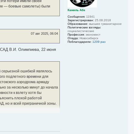
 эти потери имели своей
я
сле — боевые самолеты) были
к
Камиль Абэ
н
а
Сообщения:
11941
ч
Зарегистрирован:
25.08.2018
а
Образование:
высшее гуманитарное
Политические взгляды:
л
социалистические
у
07 авг 2025, 06:04
Профессия:
экономист
Откуда:
Новосибирск
Поблагодарили:
1209 раз
о САД В.И. Олимпиева, 22 июня
й серьезной ошибкой являлось
ого подлетного времени для
остокского аэродрома армаду
но за несколько минут до начала
вности к взлету хотя бы
бъяснить плохой работой
Д, но и всей приграничной зоны.
не приходилось наблюдать, как
спании, затем быстро поднялся,
 вдвое старше своего командира,
 войны. О его дальнейшей судьбе