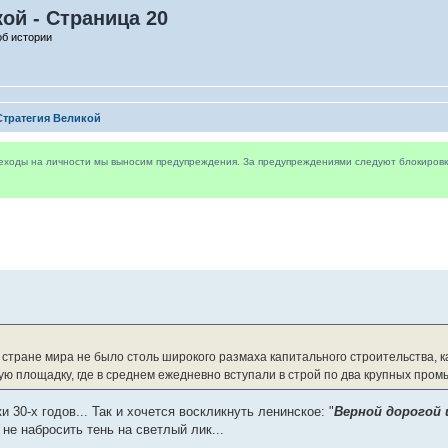
ой - Страница 20
об истории
Стратегия Великой
реходы на личности мы выносим предупреждения. За предупреждениями следуют блокировки 
 стране мира не было столь широкого размаха капитального строительства, 
ную площадку, где в среднем ежедневно вступали в строй по два крупных пр
 30-х годов... Так и хочется воскликнуть ленинское: "
Верной дорогой 
не набросить тень на светлый лик...