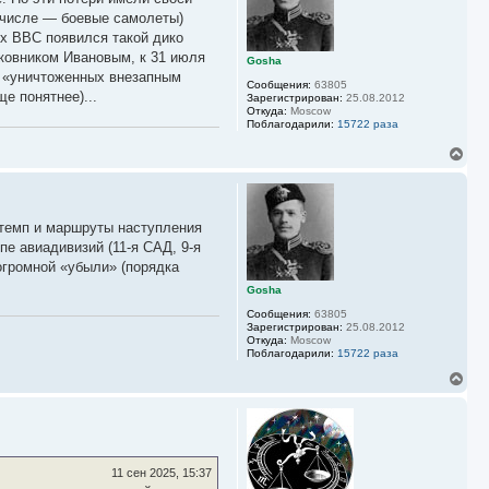
т
ь
м числе — боевые самолеты)
с
х ВВС появился такой дико
я
ковником Ивановым, к 31 июля
к
Gosha
о «уничтоженных внезапным
н
Сообщения:
63805
а
е понятнее)...
Зарегистрирован:
25.08.2012
ч
Откуда:
Moscow
а
Поблагодарили:
15722 раза
л
В
у
е
р
н
у
 темп и маршруты наступления
т
ь
е авиадивизий (11-я САД, 9-я
с
огромной «убыли» (порядка
я
к
Gosha
н
Сообщения:
63805
а
Зарегистрирован:
25.08.2012
ч
Откуда:
Moscow
а
Поблагодарили:
15722 раза
л
В
у
е
р
н
у
т
ь
11 сен 2025, 15:37
с