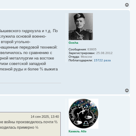
В
е
а новых истребителях МИГ-3,
р
н
слухи, что под предлогом более
у
т
ь
ышевского гидроузла и т.д. По
с
служила основой военно-
я
 второй угольно-
к
Gosha
снащенные передовой техникой:
н
Сообщения:
63805
а
 увеличилось по сравнению с
Зарегистрирован:
25.08.2012
ч
Откуда:
Moscow
ерной металлургии на востоке
а
Поблагодарили:
15722 раза
лизи советской западной
л
у
елезной руды и более ⅔ выжига
В
е
р
н
у
т
ь
14 сен 2025, 13:40
с
уне войны производилось почти ⅔
я
риходилась примерно ⅓
к
Камиль Абэ
н