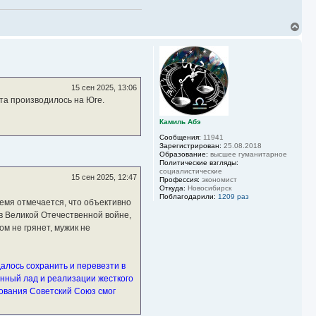
у
В
е
р
н
у
т
ь
15 сен 2025, 13:06
с
та производилось на Юге.
я
к
Камиль Абэ
н
а
Сообщения:
11941
ч
Зарегистрирован:
25.08.2018
а
Образование:
высшее гуманитарное
Политические взгляды:
л
социалистические
у
15 сен 2025, 12:47
Профессия:
экономист
Откуда:
Новосибирск
Поблагодарили:
1209 раз
ремя отмечается, что объективно
в Великой Отечественной войне,
ом не грянет, мужик не
алось сохранить и перевезти в
енный лад и реализации жесткого
ования Советский Союз смог