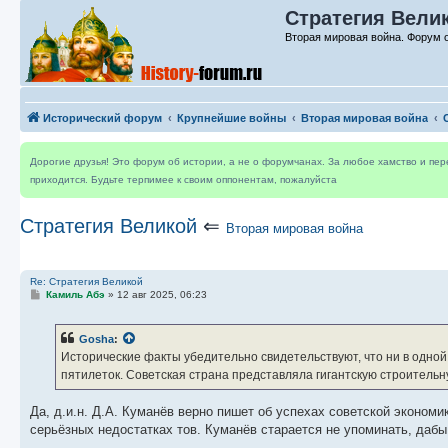
Стратегия Велик
Вторая мировая война. Форум 
Исторический форум
Крупнейшие войны
Вторая мировая война
Дорогие друзья! Это форум об истории, а не о форумчанах. За любое хамство и пе
приходится. Будьте терпимее к своим оппонентам, пожалуйста
Стратегия Великой
⇐
Вторая мировая война
Re: Стратегия Великой
С
Камиль Абэ
»
12 авг 2025, 06:23
о
о
б
Gosha
:
щ
е
Исторические факты убедительно свидетельствуют, что ни в одной
н
пятилеток. Советская страна представляла гигантскую строитель
и
е
Да, д.и.н. Д.А. Куманёв верно пишет об успехах советской экономики
серьёзных недостатках тов. Куманёв старается не упоминать, дабы 