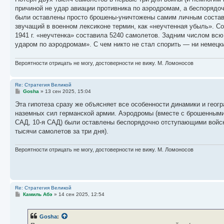
б
причиной не удар авиации противника по аэродромам, а беспорядоч
щ
е
были оставлены просто брошены-уничтожены самим личным составо
н
звучащий в военном лексиконе термин, как «неучтенная убыль». 
и
е
1941 г. «неучтенка» составила 5240 самолетов. Задним числом вс
ударом по аэродромам». С чем никто не стал спорить — ни немецкие
Вероятности отрицать не могу, достоверности не вижу. М. Ломоносов
Re: Стратегия Великой
С
Gosha
»
13 сен 2025, 15:04
о
о
Эта гипотеза сразу же объясняет все особенности динамики и гео
б
наземных сил германской армии. Аэродромы (вместе с брошенными 
щ
е
САД, 10-я САД) были оставлены беспорядочно отступающими войск
н
тысячи самолетов за три дня).
и
е
Вероятности отрицать не могу, достоверности не вижу. М. Ломоносов
Re: Стратегия Великой
С
Камиль Абэ
»
14 сен 2025, 12:54
о
о
б
Gosha
:
щ
е