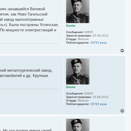
н
у
виях начавшейся Великой
т
ь
ятия, как Ново-Тагильский
с
ий завод малолитражных
я
ль»). Были построены Угличская,
к
Gosha
 По мощности электростанций и
н
Сообщения:
63805
а
Зарегистрирован:
25.08.2012
ч
Откуда:
Moscow
а
Поблагодарили:
15722 раза
л
В
у
е
р
н
у
ский металлургический завод,
т
ь
автомобилей и др. Крупные
с
я
к
Gosha
н
Сообщения:
63805
а
Зарегистрирован:
25.08.2012
ч
Откуда:
Moscow
а
Поблагодарили:
15722 раза
л
В
у
е
р
н
у
. Но эти потери имели своей