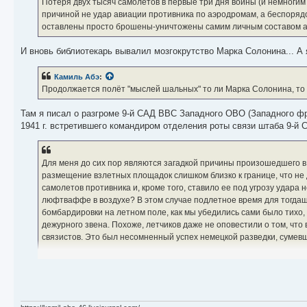
Потеря двух тысяч самолетов в первые три дня войны (и немногим
н
причиной не удар авиации противника по аэродромам, а беспорядо
и
е
оставлены просто брошены-уничтожены самим личным составом а
И вновь библиотекарь вывалил мозгокрутство Марка Солонина... А 
Камиль Абэ
:
Продолжается полёт "мыслей шальных" то ли Марка Солонина, то л
Там я писал о разгроме 9-й САД ВВС Западного ОВО (Западного фр
1941 г. встретившего командиром отделения роты связи штаба 9-й 
Для меня до сих пор являются загадкой причины произошедшего в
размещение взлетных площадок слишком близко к границе, что не
самолетов противника и, кроме того, ставило ее под угрозу удара
люфтваффе в воздухе? В этом случае подлетное время для тогдаш
бомбардировки на летном поле, как мы убедились сами было тихо, 
дежурного звена. Похоже, летчиков даже не оповестили о том, чт
связистов. Это был несомненный успех немецкой разведки, сумевш
Что касается 9-й САД, то возможно определенную роль сыграла н
он вместе с нами, простыми красноармейцами, "гонял" футбольный 
как многие в то время, от старшего лейтенанта до генерал-майора
но это мало помогло в критический момент. События развивались 