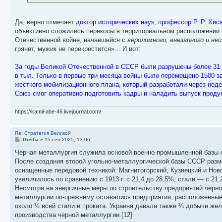
Да, верно отмечает
доктор исторических наук, профессор Р. Р. Хи
объективно сложились перекосы в территориальном расположении о
Отечественной войне, начавшейся с
вероломного, внезапного и не
грянет, мужик не перекрестится»... И вот:
За годы Великой Отечественной в СССР были разрушены более 31 0
в тыл. Только в первые три месяца войны было перемещено 1500 з
жесткого мобилизационного плана, который разработали через нед
Союз смог оперативно подготовить кадры и наладить выпуск проду
https://kamil-abe-46.livejournal.com/
Re: Стратегия Великой
С
Gosha
»
15 сен 2025, 13:06
о
о
Черная металлургия служила основой военно-промышленной базы ст
б
После создания второй угольно-металлургической базы СССР разме
щ
е
оснащенные передовой техникой: Магнитогорский, Кузнецкий и Ново
н
увеличилось по сравнению с 1913 г. с 21,4 до 28,5%, стали — с 21,
и
е
Несмотря на энергичные меры по строительству предприятий черно
металлургии по-прежнему оставались предприятия, расположенные 
около ½ всей стали и проката. Украина давала также ⅔ добычи же
производства черной металлургии.[12]