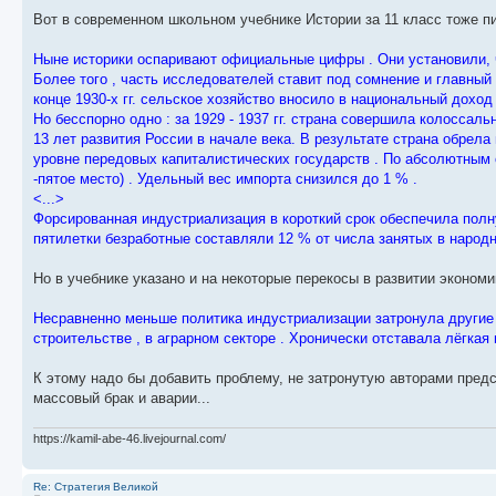
Вот в современном школьном учебнике Истории за 11 класс тоже п
Ныне историки оспаривают официальные цифры . Они установили, 
Более того , часть исследователей ставит под сомнение и главный
конце 1930-х гг. сельское хозяйство вносило в национальный дохо
Но бесспорно одно : за 1929 - 1937 гг. страна совершила колосса
13 лет развития России в начале века. В результате страна обрел
уровне передовых капиталистических государств . По абсолютным 
-пятое место) . Удельный вес импорта снизился до 1 % .
<...>
Форсированная индустриализация в короткий срок обеспечила полн
пятилетки безработные составляли 12 % от числа занятых в народн
Но в учебнике указано и на некоторые перекосы в развитии экономи
Несравненно меньше политика индустриализации затронула другие 
строительстве , в аграрном секторе . Хронически отставала лёгка
К этому надо бы добавить проблему, не затронутую авторами пред
массовый брак и аварии...
https://kamil-abe-46.livejournal.com/
Re: Стратегия Великой