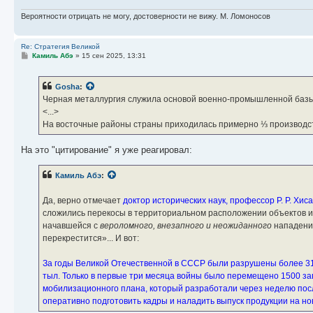
Вероятности отрицать не могу, достоверности не вижу. М. Ломоносов
Re: Стратегия Великой
С
Камиль Абэ
»
15 сен 2025, 13:31
о
о
б
Gosha
:
щ
е
Черная металлургия служила основой военно-промышленной базы с
н
<...>
и
е
На восточные районы страны приходилась примерно ⅓ производст
На это "цитирование" я уже реагировал:
Камиль Абэ
:
Да, верно отмечает
доктор исторических наук, профессор Р. Р. Хи
сложились перекосы в территориальном расположении объектов инд
начавшейся с
вероломного, внезапного и неожиданного
нападения
перекрестится»... И вот:
За годы Великой Отечественной в СССР были разрушены более 31 
тыл. Только в первые три месяца войны было перемещено 1500 за
мобилизационного плана, который разработали через неделю пос
оперативно подготовить кадры и наладить выпуск продукции на но