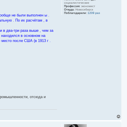
социалистические
Профессия:
экономист
Откуда:
Новосибирск
Поблагодарили:
1209 раз
ообще не были выполнен ы .
льную . По их расчётам , в
 в два-три раза выше , чем за
ю находился в основном на
место после США (в 1913 г .
промышленности, отсюда и
В
е
р