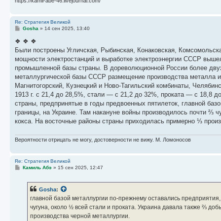
https://kamil-abe-46.livejournal.com/
мне ничего не известно.
Можно назвать еще одно обстоятельство, возможно способствова
Re: Стратегия Великой
С
Gosha
»
14 сен 2025, 13:40
которые по скорости не уступали немецким Ме-109. Обучение поле
о
безопасного и быстрого освоения на МИГ-3 перед самой войной б
о
❖ ❖ ❖
б
https://iremember.ru/memoirs/artilleris ... ivanovich/
Были построены Угличская, Рыбинская, Конаковская, Комсомольска
щ
е
мощности электростанций и выработке электроэнергии СССР вышел 
н
промышленной базы страны. В дореволюционной России более двух 
и
е
металлургической базы СССР размещение производства металла из
Магнитогорский, Кузнецкий и Ново-Тагильский комбинаты, Челябинс
1913 г. с 21,4 до 28,5%, стали — с 21,2 до 32%, проката — с 18,8
страны, предпринятые в годы предвоенных пятилеток, главной баз
границы, на Украине. Там накануне войны производилось почти ⅔ ч
кокса. На восточные районы страны приходилась примерно ⅓ произ
Вероятности отрицать не могу, достоверности не вижу. М. Ломоносов
Re: Стратегия Великой
С
Камиль Абэ
»
15 сен 2025, 12:47
о
о
б
Gosha
:
щ
е
главной базой металлургии по-прежнему оставались предприятия,
н
чугуна, около ½ всей стали и проката. Украина давала также ⅔ д
и
е
производства черной металлургии.