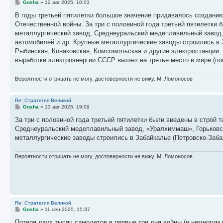
С
Gosha
»
12 авг 2025, 10:03
о
о
В годы третьей пятилетки большое значение придавалось созданию
б
Отечественной войны. За три с половиной года третьей пятилетки 
щ
е
металлургический завод, Среднеуральский медеплавильный завод,
н
автомобилей и др. Крупные металлургические заводы строились в 
и
е
Рыбинская, Конаковская, Комсомольская и другие электростанции.
выработке электроэнергии СССР вышел на третье место в мире (по
Вероятности отрицать не могу, достоверности не вижу. М. Ломоносов
Re: Стратегия Великой
С
Gosha
»
13 авг 2025, 19:09
о
о
За три с половиной года третьей пятилетки были введены в строй 
б
Среднеуральский медеплавильный завод, «Уралхиммаш», Горьковск
щ
е
металлургические заводы строились в Забайкалье (Петровско-Забай
н
и
е
Вероятности отрицать не могу, достоверности не вижу. М. Ломоносов
Re: Стратегия Великой
С
Gosha
»
11 сен 2025, 15:37
о
о
Потеря двух тысяч самолетов в первые три дня войны (и немногим