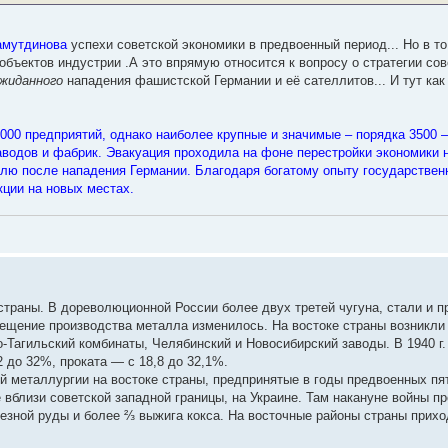
самутдинова
успехи советской экономики в предвоенный период... Но в то
бъектов индустрии .А это впрямую относится к вопросу о стратегии сов
ожиданного
нападения фашистской Германии и её сателлитов... И тут как 
00 предприятий, однако наиболее крупные и значимые – порядка 3500 –
аводов и фабрик. Эвакуация проходила на фоне перестройки экономики 
елю после нападения Германии. Благодаря богатому опыту государствен
кции на новых местах.
раны. В дореволюционной России более двух третей чугуна, стали и п
щение производства металла изменилось. На востоке страны возникли 
-Тагильский комбинаты, Челябинский и Новосибирский заводы. В 1940 г.
2 до 32%, проката — с 18,8 до 32,1%.
й металлургии на востоке страны, предпринятые в годы предвоенных пят
вблизи советской западной границы, на Украине. Там накануне войны пр
лезной руды и более ⅔ выжига кокса. На восточные районы страны прих