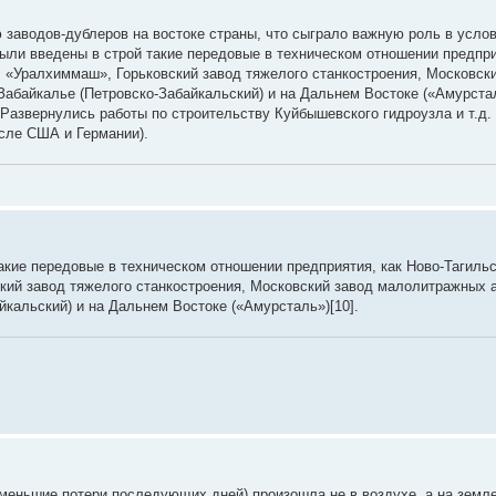
 заводов-дублеров на востоке страны, что сыграло важную роль в усло
были введены в строй такие передовые в техническом отношении предпри
 «Уралхиммаш», Горьковский завод тяжелого станкостроения, Московск
Забайкалье (Петровско-Забайкальский) и на Дальнем Востоке («Амурста
 Развернулись работы по строительству Куйбышевского гидроузла и т.д.
сле США и Германии).
такие передовые в техническом отношении предприятия, как Ново-Тагиль
ий завод тяжелого станкостроения, Московский завод малолитражных 
кальский) и на Дальнем Востоке («Амурсталь»)[10].
 меньшие потери последующих дней) произошла не в воздухе, а на земле