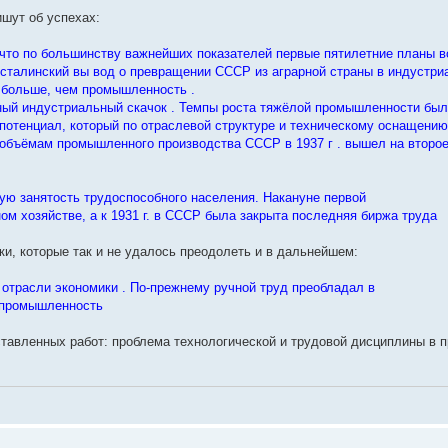
ишут об успехах:
что по большинству важнейших показателей первые пятилетние планы в
 сталинский вы вод о превращении СССР из аграрной страны в индустриа
д больше, чем промышленность .
льный индустриальный скачок . Темпы роста тяжёлой промышленности были
а потенциал, который по отраслевой структуре и техническому оснащени
объёмам промышленного производства СССР в 1937 г . вышел на второе 
ую занятость трудоспособного населения. Накануне первой
ом хозяйстве, а к 1931 г. в СССР была закрыта последняя биржа труда
ки, которые так и не удалось преодолеть и в дальнейшем:
отрасли экономики . По-прежнему ручной труд преобладал в
я промышленность
ставленных работ: проблема технологической и трудовой дисциплины в 