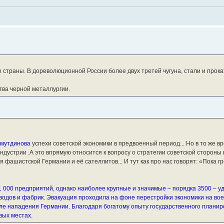
траны. В дореволюционной России более двух третей чугуна, стали и прока
ва черной металлургии.
самутдинова
успехи советской экономики в предвоенный период... Но в то же в
устрии .А это впрямую относится к вопросу о стратегии советской стороны 
 фашистской Германии и её сателлитов... И тут как про нас говорят: «Пока гр
000 предприятий, однако наиболее крупные и значимые – порядка 3500 – уд
водов и фабрик. Эвакуация проходила на фоне перестройки экономики на во
ле нападения Германии. Благодаря богатому опыту государственного планир
вых местах.