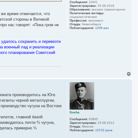
а
Сообщения:
11941
ч
Зарегистрирован:
25.08.2018
а
Образование:
высшее гуманитарное
 же время отмечается, что
Политические взгляды:
л
социалистические
у
етской стороны в Великой
Профессия:
экономист
про нас говорят: «Пока гром не
Откуда:
Новосибирск
Поблагодарили:
1209 раз
 удалось сохранить и перевезти
на военный лад и реализации
ного планирования Советский
В
е
р
н
у
роката производилось на Юге.
т
ь
гиганты черной металлургии,
с
 производство чугуна на Востоке
я
к
Gosha
илеток, главной базой
н
Сообщения:
63805
а
оизводилось почти ⅔ чугуна,
Зарегистрирован:
25.08.2012
ч
Откуда:
Moscow
одилась примерно ⅓
а
Поблагодарили:
15722 раза
л