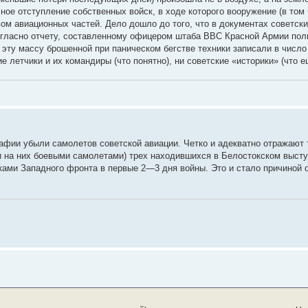
ное отступление собственных войск, в ходе которого вооружение (в то
м авиационных частей. Дело дошло до того, что в документах советски
Согласно отчету, составленному офицером штаба ВВС Красной Армии пол
ю эту массу брошенной при паническом бегстве техники записали в числ
 летчики и их командиры (что понятно), ни советские «историки» (что ещ
графии убыли самолетов советской авиации. Четко и адекватно отражают
на них боевыми самолетами) трех находившихся в Белостокском выступ
ами Западного фронта в первые 2—3 дня войны. Это и стало причиной 