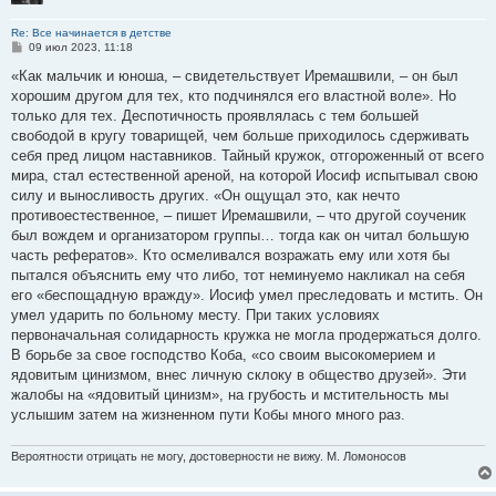
Re: Все начинается в детстве
С
09 июл 2023, 11:18
о
о
«Как мальчик и юноша, – свидетельствует Иремашвили, – он был
б
хорошим другом для тех, кто подчинялся его властной воле». Но
щ
е
только для тех. Деспотичность проявлялась с тем большей
н
свободой в кругу товарищей, чем больше приходилось сдерживать
и
е
себя пред лицом наставников. Тайный кружок, отгороженный от всего
мира, стал естественной ареной, на которой Иосиф испытывал свою
силу и выносливость других. «Он ощущал это, как нечто
противоестественное, – пишет Иремашвили, – что другой соученик
был вождем и организатором группы… тогда как он читал большую
часть рефератов». Кто осмеливался возражать ему или хотя бы
пытался объяснить ему что либо, тот неминуемо накликал на себя
его «беспощадную вражду». Иосиф умел преследовать и мстить. Он
умел ударить по больному месту. При таких условиях
первоначальная солидарность кружка не могла продержаться долго.
В борьбе за свое господство Коба, «со своим высокомерием и
ядовитым цинизмом, внес личную склоку в общество друзей». Эти
жалобы на «ядовитый цинизм», на грубость и мстительность мы
услышим затем на жизненном пути Кобы много много раз.
Вероятности отрицать не могу, достоверности не вижу. М. Ломоносов