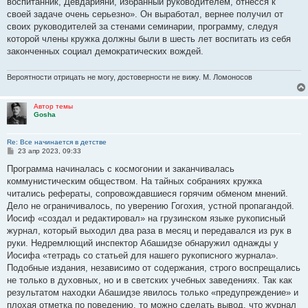
воспитанник, Девдарияни, избранный руководителем, отнесся к
своей задаче очень серьезно». Он выработал, вернее получил от
своих руководителей за стенами семинарии, программу, следуя
которой члены кружка должны были в шесть лет воспитать из себя
законченных социал демократических вождей.
Вероятности отрицать не могу, достоверности не вижу. М. Ломоносов
Автор темы
Gosha
Re: Все начинается в детстве
С
23 апр 2023, 09:33
о
о
Программа начиналась с космогонии и заканчивалась
б
коммунистическим обществом. На тайных собраниях кружка
щ
е
читались рефераты, сопровождавшиеся горячим обменом мнений.
н
Дело не ограничивалось, по уверению Гогохия, устной пропагандой.
и
е
Иосиф «создал и редактировал» на грузинском языке рукописный
журнал, который выходил два раза в месяц и передавался из рук в
руки. Недремлющий инспектор Абашидзе обнаружил однажды у
Иосифа «тетрадь со статьей для нашего рукописного журнала».
Подобные издания, независимо от содержания, строго воспрещались
не только в духовных, но и в светских учебных заведениях. Так как
результатом находки Абашидзе явилось только «предупреждение» и
плохая отметка по поведению, то можно сделать вывод, что журнал