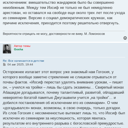
исключением: вмешательство жандармов было бы совершенно
неизбежным. Между тем Иосиф не только не был немедленно
арестован, но оставался на свободе еще около трех лет после ухода
из семинарии. Версию о социал демократических кружках, как
причине исключения, приходится поэтому решительно отвергнуть.
Вероятности отрицать не могу, достоверности не вижу. М. Ломоносов
Автор темы
Gosha
Re: Все начинается в детстве
С
04 авг 2025, 19:44
о
о
Осторожнее излагает этот вопрос уже знакомый нам Гогохия, у
б
которого вообще заметно стремление не слишком отрываться от
щ
е
почвы фактов. «Иосиф перестал уделять внимание урокам, – пишет
н
он, – учился на тройки – лишь бы сдать экзамены… Свирепый монах
и
е
Абашидзе догадывался, почему талантливый, развитой, обладавший
невероятно богатой памятью Джугашвили учится „на тройки“… и
добился постановления об исключении его из семинарии». О чем
«догадывался» монах, возможны, в свою очередь, только догадки.
Из слов Гогохия с несомненностью вытекает лишь то, что Иосиф был
исключен из семинарии за неуспешность, которая явилась
результатом его внутреннего разрыва с богословской премудростью.