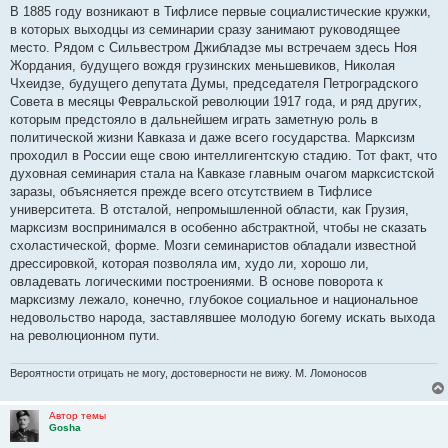
о
В 1885 году возникают в Тифлисе первые социалистические кружки,
б
в которых выходцы из семинарии сразу занимают руководящее
щ
е
место. Рядом с Сильвестром Джибладзе мы встречаем здесь Ноя
н
Жордания, будущего вождя грузинских меньшевиков, Николая
и
е
Чхеидзе, будущего депутата Думы, председателя Петроградского
Совета в месяцы Февральской революции 1917 года, и ряд других,
которым предстояло в дальнейшем играть заметную роль в
политической жизни Кавказа и даже всего государства. Марксизм
проходил в России еще свою интеллигентскую стадию. Тот факт, что
духовная семинария стала на Кавказе главным очагом марксистской
заразы, объясняется прежде всего отсутствием в Тифлисе
университета. В отсталой, непромышленной области, как Грузия,
марксизм воспринимался в особенно абстрактной, чтобы не сказать
схоластической, форме. Мозги семинаристов обладали известной
дрессировкой, которая позволяла им, худо ли, хорошо ли,
овладевать логическими построениями. В основе поворота к
марксизму лежало, конечно, глубокое социальное и национальное
недовольство народа, заставлявшее молодую богему искать выхода
на революционном пути.
Вероятности отрицать не могу, достоверности не вижу. М. Ломоносов
Автор темы
Gosha