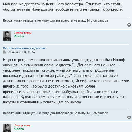
был все же достаточно невинного характера. Отметим, что столь
обстоятельный Иремашвили вообще ничего не говорит о журнале.
Вероятности отрицать не могу, достоверности не вижу. М. Ломоносов
Автор темы
Gosha
Re: Все начинается в детстве
С
29 июн 2023, 12:57
о
о
Еще острее, чем в подготовительном училище, должен был Иосиф
б
ощущать в семинарии свою бедность."…Денег у него не было, –
щ
е
упоминает вскользь Гогохия, – мы же получали от родителей
н
посылки и деньги на мелкие расходы". За те два часа, которые
и
е
дозволялось провести вне стен школы, Иосиф не мог позволить себе
ничего из того, что было доступно сыновьям более
привилегированных семей. Тем необузданнее были его мечты и
планы на будущее, тем резче сказывались основные инстинкты его
натуры в отношении к товарищам по школе.
Вероятности отрицать не могу, достоверности не вижу. М. Ломоносов
Автор темы
Gosha