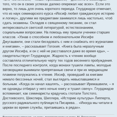
б
того, что он в своих успехах далеко опережал нас всех». Если это
щ
е
верно, то лишь для очень короткого периода. Глурджидзе отмечает,
н
что из наук семинарского курса «Иосиф любил гражданскую историю
и
е
и логику», другими же предметами занимался лишь настолько, чтоб
сдать экзамены. Охладев к священному писанию, он стал
интересоваться светской литературой, естествознанием,
социальными вопросами. На помощь ему пришли ученики старших
классов. «Узнав о способном и любознательном Иосифе
Джугашвили, они стали беседовать с ним и снабжать его журналами
и книгами», – рассказывает Гогохия. «Книга была неразлучным
другом Иосифа, и он с ней не расставался даже во время еды», –
свидетельствует Глурджидзе. Жадность к чтению вообще
составляла отличительную черту тех годов весеннего пробуждения.
После последнего контроля, когда монахи тушили лампы, молодые
заговорщики вынимали припрятанные свечи и при их мерцающем
пламени погружались в чтение. Иосиф, проведший за книгами
немало бессонных ночей, стал выглядеть невыспавшимся и
больным. «Когда он начал кашлять, – рассказывает Иремашвили, – я
не однажды отбирал у него ночью книгу и тушил свечу». Глурджидзе
вспоминает, как семинаристы крадучись глотали Толстого,
Достоевского, Шекспира, Шиллера, «Историю культуры» Липперта,
русского радикального публициста Писарева… «Иногда мы читали в
церкви во время службы, притаившись в рядах».