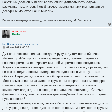
е
набожный должен был при бесконечной длительности служб
разучиться молиться. Под благочестивыми минами мы прятали от
дежурных монахов наши мысли».
Вероятности отрицать не могу, достоверности не вижу. М. Ломоносов
Автор темы
Gosha
Re: Все начинается в детстве
С
07 янв 2023, 05:32
о
о
Дух благочестия шел как всегда об руку с духом полицейщины.
б
Инспектор Абашидзе глазами вражды и подозрения следил за
щ
е
пансионерами, за их образом мыслей и времяпрепровождением.
н
Когда воспитанники возвращались из столовой в свои дортуары, они
и
е
не раз находили свежие следы произведенного в их отсутствие
обыска. Нередко руки монахов обшаривали и самих семинаристов.
Меры взыскания выражались в грубых выговорах, темном карцере,
который редко пустовал, в двойках по поведению, грозивших
крушением надежд, и, наконец, в изгнании из святилища. Слабые
физически покидали семинарию для кладбища. Кремнист и труден
путь спасения!
В приемах семинарской педагогики было все, что иезуиты выдумали
для укрощения детских душ, но в более примитивном, более грубом