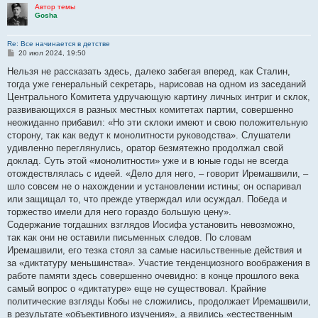
Автор темы
Gosha
Re: Все начинается в детстве
С
20 июл 2024, 19:50
о
о
Нельзя не рассказать здесь, далеко забегая вперед, как Сталин,
б
тогда уже генеральный секретарь, нарисовав на одном из заседаний
щ
е
Центрального Комитета удручающую картину личных интриг и склок,
н
развивающихся в разных местных комитетах партии, совершенно
и
е
неожиданно прибавил: «Но эти склоки имеют и свою положительную
сторону, так как ведут к монолитности руководства». Слушатели
удивленно переглянулись, оратор безмятежно продолжал свой
доклад. Суть этой «монолитности» уже и в юные годы не всегда
отождествлялась с идеей. «Дело для него, – говорит Иремашвили, –
шло совсем не о нахождении и установлении истины; он оспаривал
или защищал то, что прежде утверждал или осуждал. Победа и
торжество имели для него гораздо большую цену».
Содержание тогдашних взглядов Иосифа установить невозможно,
так как они не оставили письменных следов. По словам
Иремашвили, его тезка стоял за самые насильственные действия и
за «диктатуру меньшинства». Участие тенденциозного воображения в
работе памяти здесь совершенно очевидно: в конце прошлого века
самый вопрос о «диктатуре» еще не существовал. Крайние
политические взгляды Кобы не сложились, продолжает Иремашвили,
в результате «объективного изучения», а явились «естественным