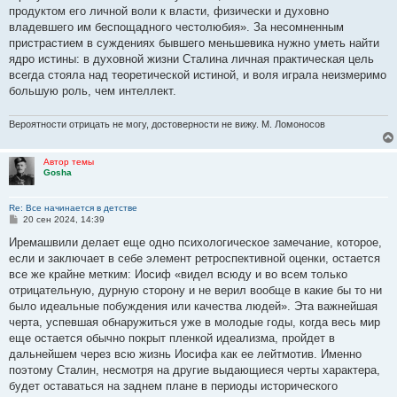
продуктом его личной воли к власти, физически и духовно
владевшего им беспощадного честолюбия». За несомненным
пристрастием в суждениях бывшего меньшевика нужно уметь найти
ядро истины: в духовной жизни Сталина личная практическая цель
всегда стояла над теоретической истиной, и воля играла неизмеримо
большую роль, чем интеллект.
Вероятности отрицать не могу, достоверности не вижу. М. Ломоносов
Автор темы
Gosha
Re: Все начинается в детстве
С
20 сен 2024, 14:39
о
о
Иремашвили делает еще одно психологическое замечание, которое,
б
если и заключает в себе элемент ретроспективной оценки, остается
щ
е
все же крайне метким: Иосиф «видел всюду и во всем только
н
отрицательную, дурную сторону и не верил вообще в какие бы то ни
и
е
было идеальные побуждения или качества людей». Эта важнейшая
черта, успевшая обнаружиться уже в молодые годы, когда весь мир
еще остается обычно покрыт пленкой идеализма, пройдет в
дальнейшем через всю жизнь Иосифа как ее лейтмотив. Именно
поэтому Сталин, несмотря на другие выдающиеся черты характера,
будет оставаться на заднем плане в периоды исторического