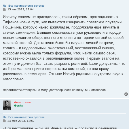
Re: Все начинается в детстве
С
15 янв 2023, 17:04
о
о
Иосифу совсем не приходилось, таким образом, прокладывать в
б
Тифлисе новые пути, как пытаются изобразить советские плутархи.
щ
е
Пощечина, которую нанес Джибладзе, продолжала еще звучать в
н
стенах семинарии. Бывшие семинаристы уже руководили в городе
и
е
левым флангом общественного мнения и не теряли связей со своей
мачехой школой. Достаточно было бы случая, личной встречи,
толчка – и недовольный, ожесточенный, честолюбивый юноша,
которому нужна была только формула, чтоб найти самого себя,
естественно оказался в революционной колее. Первым этапом на
этом пути должен был стать разрыв с религией. Если допустить, что
из Гори мальчик привез еще остатки сомнений, то они сразу
рассеялись в семинарии. Отныне Иосиф радикально утратил вкус к
богословию.
Вероятности отрицать не могу, достоверности не вижу. М. Ломоносов
Автор темы
Gosha
Re: Все начинается в детстве
С
24 фев 2023, 12:52
о
о
«Его честолюбие, – пишет Иремашвили, – достигло в семинарии