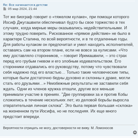
Re: Все начинается в детстве
С
05 мар 2024, 21:44
о
о
Тот же биограф говорит о «тяжелом кулаке», при помощи которого
б
Иосиф Джугашвили обеспечивал будто бы свое торжество в тех
щ
е
случаях, когда мирные меры оказывались недействительными. И
н
этому трудно поверить. Рискованное «прямое действие» не было в
и
е
характере Сталина, по всей вероятности, и в те отдаленные годы.
Для работы кулаком он предпочитал и умел находить исполнителей,
оставаясь сам на втором плане, если не вовсе за кулисами. «Что
ему доставляло сторонников, – говорит Иремашвили, – это страх
перед его грубым гневом и его злобным издевательством. Его
сторонники отдавались его руководству, потому что чувствовали
себя надежно под его властью… Только такие человеческие типы,
которые были достаточно бедны духовно и склонны к драке, могли
стать его друзьями…» Неизбежные результаты не заставили себя
ждать. Одни из членов кружка отошли, другие все меньше
принимали участие в прениях. "Две группировки за и против Кобы
сложились в течение нескольких лет; из деловой борьбы выросла
отвратительная личная склока". Это была первая большая «склока»
на жизненном пути Иосифа, но не последняя. Их еще много
предстоит впереди.
Вероятности отрицать не могу, достоверности не вижу. М. Ломоносов