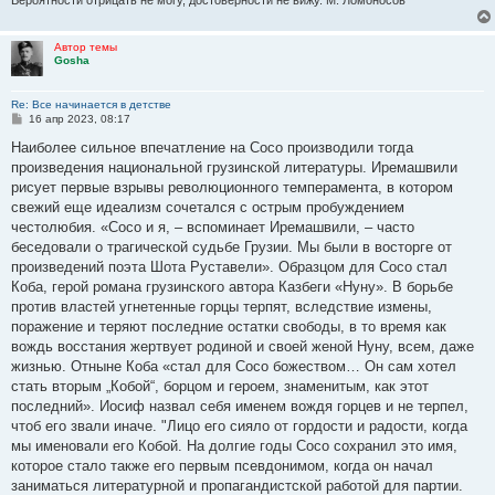
Вероятности отрицать не могу, достоверности не вижу. М. Ломоносов
Автор темы
Gosha
Re: Все начинается в детстве
С
16 апр 2023, 08:17
о
о
Наиболее сильное впечатление на Coco производили тогда
б
произведения национальной грузинской литературы. Иремашвили
щ
е
рисует первые взрывы революционного темперамента, в котором
н
свежий еще идеализм сочетался с острым пробуждением
и
е
честолюбия. «Coco и я, – вспоминает Иремашвили, – часто
беседовали о трагической судьбе Грузии. Мы были в восторге от
произведений поэта Шота Руставели». Образцом для Coco стал
Коба, герой романа грузинского автора Казбеги «Нуну». В борьбе
против властей угнетенные горцы терпят, вследствие измены,
поражение и теряют последние остатки свободы, в то время как
вождь восстания жертвует родиной и своей женой Нуну, всем, даже
жизнью. Отныне Коба «стал для Coco божеством… Он сам хотел
стать вторым „Кобой“, борцом и героем, знаменитым, как этот
последний». Иосиф назвал себя именем вождя горцев и не терпел,
чтоб его звали иначе. "Лицо его сияло от гордости и радости, когда
мы именовали его Кобой. На долгие годы Coco сохранил это имя,
которое стало также его первым псевдонимом, когда он начал
заниматься литературной и пропагандистской работой для партии.