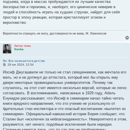
подъема, когда в массах пробуждаются их лучшие качества
бескорыстия и героизма, и, наоборот, его циническое неверие в
людей и способность играть на худших струнах, найдет для себя
простор в эпоху реакции, которая кристаллизует эгоизм и
вероломство.
Вероятности отрицать не могу, достоверности не вижу. М. Ломоносов
Автор темы
Gosha
Re: Все начинается в детстве
С
28 окт 2024, 12:54
о
о
Иосиф Джугашвили не только не стал священником, как мечтала его
б
мать, но и не дотянул до аттестата, который мог бы открыть ему
щ
е
двери некоторых провинциальных университетов. Почему так
н
случилось, на этот счет имеется несколько версий, которые не легко
и
е
согласовать. В воспоминаниях, написанных в 1929 году, Абель
Енукидзе рассказывает, что Иосиф в семинарии начал тайно читать
книги вредного направления, что это учение не ускользнуло от
бдительных глаз инспектора и что опасный воспитанник «вылетел из
семинарии». Официальный кавказский историк Берия сообщает, что
Сталин был «исключен за неблагонадежность». Невероятного в этом,
разумеется, нет ничего; подобные исключения были нередки.
Странным кажется лишь, что до сих пор не опубликованы