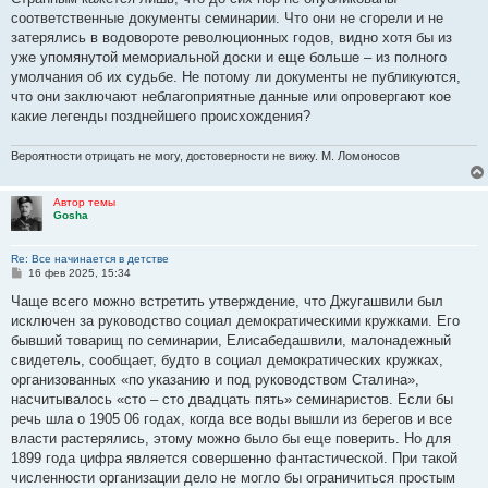
соответственные документы семинарии. Что они не сгорели и не
затерялись в водовороте революционных годов, видно хотя бы из
уже упомянутой мемориальной доски и еще больше – из полного
умолчания об их судьбе. Не потому ли документы не публикуются,
что они заключают неблагоприятные данные или опровергают кое
какие легенды позднейшего происхождения?
Вероятности отрицать не могу, достоверности не вижу. М. Ломоносов
Автор темы
Gosha
Re: Все начинается в детстве
С
16 фев 2025, 15:34
о
о
Чаще всего можно встретить утверждение, что Джугашвили был
б
исключен за руководство социал демократическими кружками. Его
щ
е
бывший товарищ по семинарии, Елисабедашвили, малонадежный
н
свидетель, сообщает, будто в социал демократических кружках,
и
е
организованных «по указанию и под руководством Сталина»,
насчитывалось «сто – сто двадцать пять» семинаристов. Если бы
речь шла о 1905 06 годах, когда все воды вышли из берегов и все
власти растерялись, этому можно было бы еще поверить. Но для
1899 года цифра является совершенно фантастической. При такой
численности организации дело не могло бы ограничиться простым