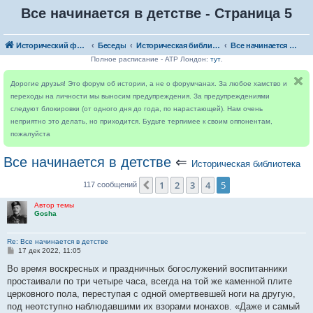
Все начинается в детстве - Страница 5
Исторический форум
Беседы
Историческая библиотека
Все начинается в детстве
Полное расписание - ATP Лондон:
тут
.
Дорогие друзья! Это форум об истории, а не о форумчанах. За любое хамство и
переходы на личности мы выносим предупреждения. За предупреждениями
следуют блокировки (от одного дня до года, по нарастающей). Нам очень
неприятно это делать, но приходится. Будьте терпимее к своим оппонентам,
пожалуйста
Все начинается в детстве
⇐
Историческая библиотека
1
2
3
4
5
Пред.
117 сообщений
Автор темы
Gosha
Re: Все начинается в детстве
С
17 дек 2022, 11:05
о
о
Во время воскресных и праздничных богослужений воспитанники
б
простаивали по три четыре часа, всегда на той же каменной плите
щ
е
церковного пола, переступая с одной омертвевшей ноги на другую,
н
под неотступно наблюдавшими их взорами монахов. «Даже и самый
и