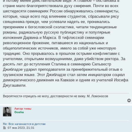
и потому менее действительном виде. А главное – обстановка в
стране мало благоприятствовала духу смирения. Почти во всех
шестидесяти семинариях России обнаруживались семинаристы,
которые, чаще всего под влиянием студентов, сбрасывали рясу
священника прежде, чем успевали надеть ее, проникались
презрением к богословской схоластике, читали тенденциозные
романы, радикальную русскую публицистику и популярные
изложения Дарвина и Маркса. В тифлисской семинарии
революционное брожение, питавшееся из национальных и
общеполитических источников, имело за собой уже некоторую
традицию. Оно прорывалось в прошлом острыми конфликтами с
учителями, открытыми возмущениями, даже убийством ректора. За
десять лет до вступления Сталина в семинарию Сильвестр
Джибладзе ударил преподавателя за пренебрежительный отзыв о
грузинском языке. Этот Джибладзе стал затем инициатором социал
демократического движения на Кавказе и одним из учителей Иосифа
Джугашвили.
Вероятности отрицать не могу, достоверности не вижу. М. Ломоносов
Автор темы
Gosha
Re: Все начинается в детстве
С
07 янв 2023, 21:31
о