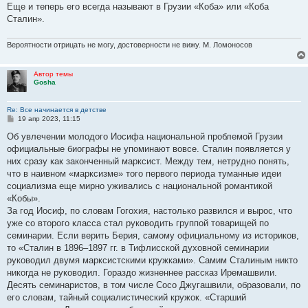
Еще и теперь его всегда называют в Грузии «Коба» или «Коба
Сталин».
Вероятности отрицать не могу, достоверности не вижу. М. Ломоносов
Автор темы
Gosha
Re: Все начинается в детстве
С
19 апр 2023, 11:15
о
о
Об увлечении молодого Иосифа национальной проблемой Грузии
б
официальные биографы не упоминают вовсе. Сталин появляется у
щ
е
них сразу как законченный марксист. Между тем, нетрудно понять,
н
что в наивном «марксизме» того первого периода туманные идеи
и
е
социализма еще мирно уживались с национальной романтикой
«Кобы».
За год Иосиф, по словам Гогохия, настолько развился и вырос, что
уже со второго класса стал руководить группой товарищей по
семинарии. Если верить Берия, самому официальному из историков,
то «Сталин в 1896–1897 гг. в Тифлисской духовной семинарии
руководил двумя марксистскими кружками». Самим Сталиным никто
никогда не руководил. Гораздо жизненнее рассказ Иремашвили.
Десять семинаристов, в том числе Coco Джугашвили, образовали, по
его словам, тайный социалистический кружок. «Старший