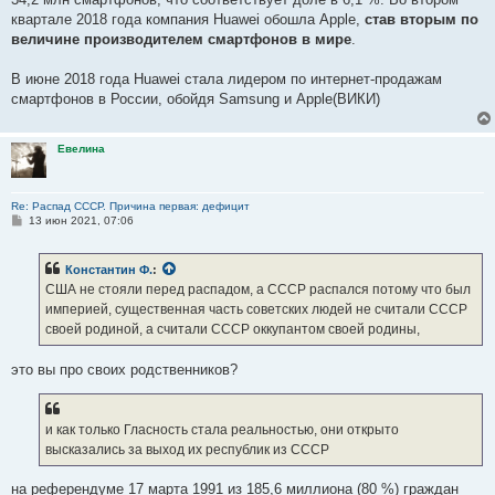
квартале 2018 года компания Huawei обошла Apple,
став вторым по
величине производителем смартфонов в мире
.
В июне 2018 года Huawei стала лидером по интернет-продажам
смартфонов в России, обойдя Samsung и Apple(ВИКИ)
Евелина
Re: Распад СССР. Причина первая: дефицит
С
13 июн 2021, 07:06
о
о
б
Константин Ф.
:
щ
е
США не стояли перед распадом, а СССР распался потому что был
н
империей, существенная часть советских людей не считали СССР
и
е
своей родиной, а считали СССР оккупантом своей родины,
это вы про своих родственников?
и как только Гласность стала реальностью, они открыто
высказались за выход их республик из СССР
на референдуме 17 марта 1991 из 185,6 миллиона (80 %) граждан