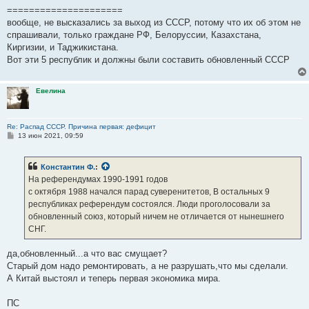
=====================
вообще, не высказались за выход из СССР, потому что их об этом не
спрашивали, только граждане РФ, Белоруссии, Казахстана,
Киргизии, и Таджикистана.
Вот эти 5 республик и должны были составить обновленный СССР
Евелина
Re: Распад СССР. Причина первая: дефицит
С
13 июн 2021, 09:59
о
о
б
Константин Ф.
:
щ
е
На референдумах 1990-1991 годов
н
с октября 1988 начался парад суверенитетов, В остальных 9
и
е
республиках референдум состоялся. Люди проголосовали за
обновленный союз, который ничем не отличается от нынешнего
СНГ.
да,обновленный...а что вас смущает?
Старый дом надо ремонтировать, а не разрушать,что мы сделали.
А Китай выстоял и теперь первая экономика мира.
ПС