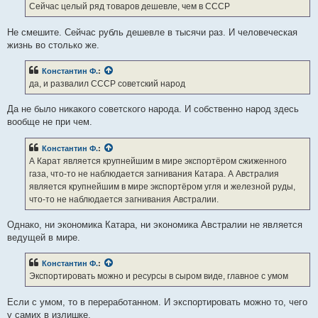
е
Сейчас целый ряд товаров дешевле, чем в СССР
н
и
е
Не смешите. Сейчас рубль дешевле в тысячи раз. И человеческая
жизнь во столько же.
Константин Ф.
:
да, и развалил СССР советский народ
Да не было никакого советского народа. И собственно народ здесь
вообще не при чем.
Константин Ф.
:
А Карат является крупнейшим в мире экспортёром сжиженного
газа, что-то не наблюдается загнивания Катара. А Австралия
является крупнейшим в мире экспортёром угля и железной руды,
что-то не наблюдается загнивания Австралии.
Однако, ни экономика Катара, ни экономика Австралии не является
ведущей в мире.
Константин Ф.
:
Экспортировать можно и ресурсы в сыром виде, главное с умом
Если с умом, то в переработанном. И экспортировать можно то, чего
у самих в излишке.