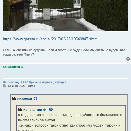
https://www.gazeta.ru/social/2017/02/23/10540847.shtml
Если Ты светить не будешь, Если Я гореть не буду, Если Мы сиять не будем, Кто
тогда развеет Тьму?
Константин Ф.
Re: Распад СССР. Причина первая: дефицит
С
13 июн 2021, 18:51
о
о
б
Евелина
:
щ
е
н
Константин Ф.
:
и
е
а когда прямо спросили о выходе республики, то большинство
высказались за выход.
Т.е. какой вопрос - такой ответ, как спросили людей, так они и
ответили.