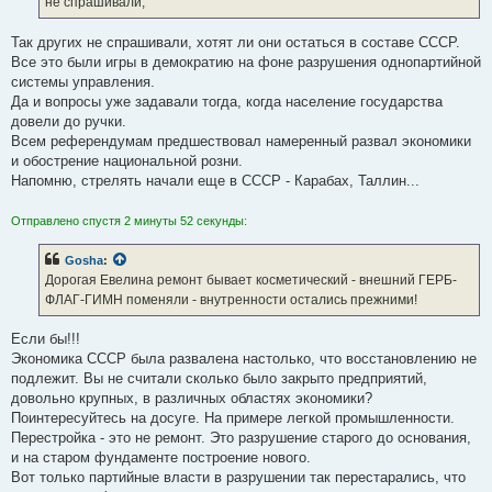
не спрашивали,
Так других не спрашивали, хотят ли они остаться в составе СССР.
Все это были игры в демократию на фоне разрушения однопартийной
системы управления.
Да и вопросы уже задавали тогда, когда население государства
довели до ручки.
Всем референдумам предшествовал намеренный развал экономики
и обострение национальной розни.
Напомню, стрелять начали еще в СССР - Карабах, Таллин...
Отправлено спустя 2 минуты 52 секунды:
Gosha
:
Дорогая Евелина ремонт бывает косметический - внешний ГЕРБ-
ФЛАГ-ГИМН поменяли - внутренности остались прежними!
Если бы!!!
Экономика СССР была развалена настолько, что восстановлению не
подлежит. Вы не считали сколько было закрыто предприятий,
довольно крупных, в различных областях экономики?
Поинтересуйтесь на досуге. На примере легкой промышленности.
Перестройка - это не ремонт. Это разрушение старого до основания,
и на старом фундаменте построение нового.
Вот только партийные власти в разрушении так перестарались, что