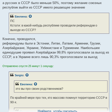
а русских в СССР было меньше 50%, поэтому желание союзных
республик выйти из СССР имело решающее значение
Евелина
:
ПС
Кстати: в какой-нибудь республике проводили референдум о
выходе из СССР?
Конечно, проводился,
референдумы были в Эстонии, Литве, Латвии, Армении, Грузии,
Азербайджане, Украине, Узбекистане и Туркмении. Наибольшее
единодушие проявил Азербайджан 99,8% проголосовали за выход из
СССР, а в Украине всего лишь 90,3% проголосовали за выход
Отправлено спустя 25 минут 1 секунду:
Sergio
:
Евелина
:
это вы про своих родственников?
По крайней мере про тех, кто массово покинул территорию СССР в
90-х.
Нажмите, чтобы раскрыть...
Константин Ф.
: