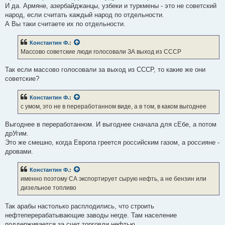
И да. Армяне, азербайджанцы, узбеки и туркмены - это не советский
народ, если считать каждый народ по отдельности.
А Вы таки считаете их по отдельности.
Константин Ф.
:
Массово советские люди голосовали ЗА выход из СССР
Так если массово голосовали за выход из СССР, то какие же они
советские?
Константин Ф.
:
с умом, это не в переработанном виде, а в том, в каком выгоднее
Выгоднее в переработанном. И выгоднее сначала для сЕбе, а потом
дрУгим.
Это же смешно, когда Европа греется российским газом, а россияне -
дровами.
Константин Ф.
:
именно поэтому СА экспортирует сырую нефть, а не бензин или
дизельное топливо
Так арабы настолько расплодились, что строить
нефтеперерабатывающие заводы негде. Там население
поддерживается за счет торговли нефтью.