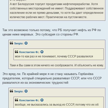
А вот Белоруссия торгует продуктами нефтепереработки. Хотя
собственных месторождений не имеет. Поддерживает собственное
население если не прямо деньгами, то хотя бы дает определенное
количество рабочих мест. Практически на пустом месте.
Так это возможно только потому, что РБ получает нефть из РФ по
ценам ниже мировых. Это субсидия со стороны РФ.
Sergio
:
Константин Ф.
:
мои-то как раз и не понимают, почему СССР развалился
Таки и Вы сами в этом ничего не соображаете. И объяснить не кому.
Это вряд ли. По крайней мере я не стану называть Горбачёва
предателем, который специально разваливал СССР, или что СССР
развалился из-за экономических трудностей
Sergio
:
Константин Ф.
:
вообще, не высказались за выход из СССР, потому что их об