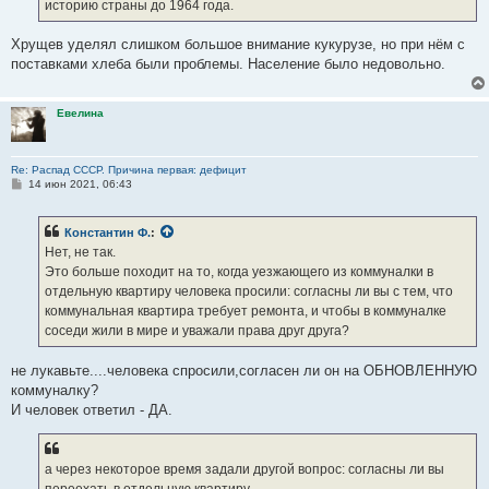
е
историю страны до 1964 года.
Хрущев уделял слишком большое внимание кукурузе, но при нём с
поставками хлеба были проблемы. Население было недовольно.
Евелина
Re: Распад СССР. Причина первая: дефицит
С
14 июн 2021, 06:43
о
о
б
Константин Ф.
:
щ
е
Нет, не так.
н
Это больше походит на то, когда уезжающего из коммуналки в
и
е
отдельную квартиру человека просили: согласны ли вы с тем, что
коммунальная квартира требует ремонта, и чтобы в коммуналке
соседи жили в мире и уважали права друг друга?
не лукавьте....человека спросили,согласен ли он на ОБНОВЛЕННУЮ
коммуналку?
И человек ответил - ДА.
а через некоторое время задали другой вопрос: согласны ли вы