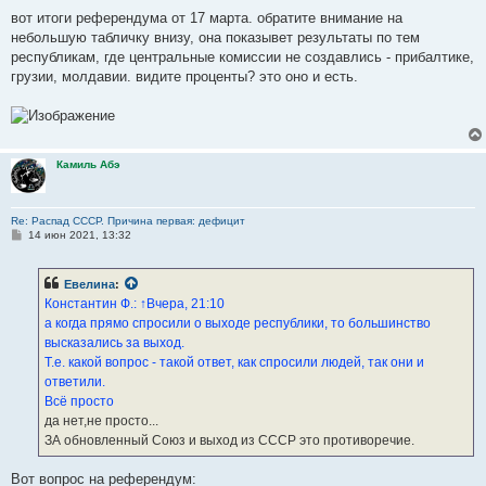
вот итоги референдума от 17 марта. обратите внимание на
небольшую табличку внизу, она показывет результаты по тем
республикам, где центральные комиссии не создавлись - прибалтике,
грузии, молдавии. видите проценты? это оно и есть.
Камиль Абэ
Re: Распад СССР. Причина первая: дефицит
С
14 июн 2021, 13:32
о
о
б
Евелина
:
щ
е
Константин Ф.: ↑Вчера, 21:10
н
а когда прямо спросили о выходе республики, то большинство
и
е
высказались за выход.
Т.е. какой вопрос - такой ответ, как спросили людей, так они и
ответили.
Всё просто
да нет,не просто...
ЗА обновленный Союз и выход из СССР это противоречие.
Вот вопрос на референдум: