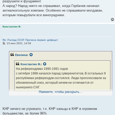
разрушили и фундамент.
А народ? Народ никто не спрашивал, когда Горбачев начинал
антиалкогольную компани. Особенно не спрашивали молдаван,
которым повырубали все виноградники.
Константин Ф.
Re: Распад СССР. Причина первая: дефицит
С
13 июн 2021, 14:59
о
о
б
Евелина
:
щ
е
н
Константин Ф.
:
и
е
На референдумах 1990-1991 годов
с октября 1988 начался парад суверенитетов, В остальных 9
республиках референдум состоялся. Люди проголосовали за
обновленный союз, который ничем не отличается от
нынешнего СНГ.
Нажмите, чтобы раскрыть...
да,обновленный...а что вас смущает?
Старый дом надо ремонтировать, а не разрушать,что мы сделали.
А Китай выстоял и теперь первая экономика мира.
КНР ничего не угрожало, т.к. КНР ханьцы в КНР в огромном
большинстве, их более 96%