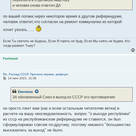
переехать в отдельную квартиру
и человек снова ответил ДА
по вашей логике,через некоторое время в другом референдуме,
человек ответит,что согласен на ремонт коммуналки из которой
хочет уехать......
Если Ты светить не будешь, Если Я гореть не буду, Если Мы сиять не будем, Кто
тогда развеет Тьму?
Foxhound
Re: Распад СССР. Причина первая: дефицит
С
14 июн 2021, 11:39
о
о
б
Евелина
:
щ
е
ЗА обновленный Союз и выход из СССР это противоречие
н
и
е
он просто лжет вам (как и всем остальным читателям ветки) в
расчете на вашу неосведомленность. вопрос "о выходе республики"
из ссср на республиканском референдуме не ставился, он был
сформулирован совсем по-другому, поэтому никакого "большинство
высказались за выход" не было.