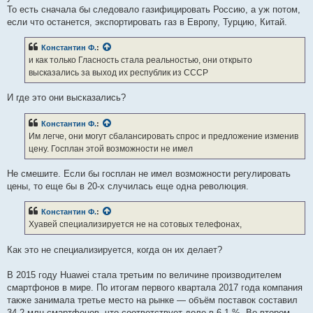
То есть сначала бы следовало газифицировать Россию, а уж потом,
если что останется, экспортировать газ в Европу, Турцию, Китай.
Константин Ф.
:
и как только Гласность стала реальностью, они открыто
высказались за выход их республик из СССР
И где это они высказались?
Константин Ф.
:
Им легче, они могут сбалансировать спрос и предложение изменив
цену. Госплан этой возможности не имел
Не смешите. Если бы госплан не имел возможности регулировать
цены, то еще бы в 20-х случилась еще одна революция.
Константин Ф.
:
Хуавей специализируется не на сотовых телефонах,
Как это не специализируется, когда он их делает?
В 2015 году Huawei стала третьим по величине производителем
смартфонов в мире. По итогам первого квартала 2017 года компания
также занимала третье место на рынке — объём поставок составил
34,2 млн смартфонов, что соответствует доле в 6,1 %. Во втором