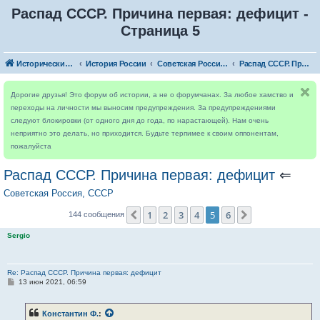
Распад СССР. Причина первая: дефицит -
Страница 5
Исторический форум
История России
Советская Россия, СССР
Распад СССР. Причина первая: дефицит
Дорогие друзья! Это форум об истории, а не о форумчанах. За любое хамство и
переходы на личности мы выносим предупреждения. За предупреждениями
следуют блокировки (от одного дня до года, по нарастающей). Нам очень
неприятно это делать, но приходится. Будьте терпимее к своим оппонентам,
пожалуйста
Распад СССР. Причина первая: дефицит
⇐
Советская Россия, СССР
1
2
3
4
5
6
Пред.
След.
144 сообщения
Sergio
Re: Распад СССР. Причина первая: дефицит
С
13 июн 2021, 06:59
о
о
б
Константин Ф.
:
щ