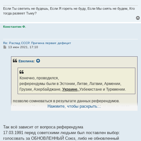
Если Ты светить не будешь, Если Я гореть не буду, Если Мы сиять не будем, Кто
тогда развеет Тьму?
Константин Ф.
Re: Распад СССР. Причина первая: дефицит
С
13 июн 2021, 17:10
о
о
б
Евелина
:
щ
е
н
и
е
Конечно, проводился,
референдумы были в Эстонии, Литве, Латвии, Армении,
Грузии, Азербайджане,
Украине,
Узбекистане и Туркмении.
позволю сомневаться в результате данных референдумов.
Нажмите, чтобы раскрыть...
Например Украина на общем референдуме 1991-го года выдала
более 70 процентов ЗА
обновленный СССР.
Откуда же потом взялось 90 процентов против?
Так всё зависит от вопроса референдума
17.03.1991 перед советскими людьми был поставлен выбор:
голосовать за ОБНОВЛЕННЫЙ Союз, либо не обновленный