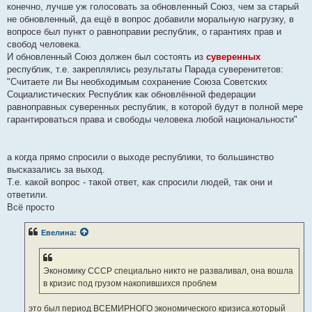
конечно, лучше уж голосовать за обновленный Союз, чем за старый
не обновленный, да ещё в вопрос добавили моральную нагрузку, в
вопросе был пункт о равноправии республик, о гарантиях прав и
свобод человека.
И обновленный Союз должен был состоять из
суверенных
республик, т.е. закреплялись результаты Парада суверенитетов:
"Считаете ли Вы необходимым сохранение Союза Советских
Социалистических Республик как обновлённой федерации
равноправных суверенных республик, в которой будут в полной мере
гарантироваться права и свободы человека любой национальности"
а когда прямо спросили о выходе республики, то большинство
высказались за выход.
Т.е. какой вопрос - такой ответ, как спросили людей, так они и
ответили.
Всё просто
Евелина
:
Экономику СССР специально никто не разваливал, она вошла
в кризис под грузом накопившихся проблем
это был период ВСЕМИРНОГО экономического кризиса,который