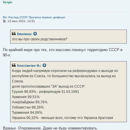
Sergio
Re: Распад СССР. Причина первая: дефицит
С
13 июн 2021, 14:51
о
о
б
Евелина
:
щ
е
это вы про своих родственников?
н
и
е
По крайней мере про тех, кто массово покинул территорию СССР в
90-х.
Константин Ф.
:
Когда людей напрямую спросили на референдумах о выходе их
республик из Союза, то большинство высказались за выход из
Союза.
доля проголосовавших "ЗА" выход из СССР:
Грузия 98,93% - референдум 31.03.1991
Армения 99,51%
Азербайджан 99,76%
Узбекистан 98,26%
Туркмения 94,06%
Украина 90,32% - меньше всех, потому что Украина братская
Вранье. Откровенное. Даже не буду комментировать.