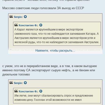
Массово советские люди голосовали ЗА выход из СССР
Sergio
:
Константин Ф.
:
А Карат является крупнейшим в мире экспортёром
сжиженного газа, что-то не наблюдается загнивания Катара. А
Австралия является крупнейшим в мире экспортёром угля и
железной руды, что-то не наблюдается загнивания Австралии.
Нажмите, чтобы раскрыть...
Однако, ни экономика Катара, ни экономика Австралии не является
ведущей в мире.
Константин Ф.
:
с умом, это не в переработанном виде, а в том, в каком выгоднее
Экспортировать можно и ресурсы в сыром виде, главное с
именно поэтому СА экспортирует сырую нефть, а не бензин или
умом
дизельное топливо
Если с умом, то в переработанном.
Sergio
:
Константин Ф.
:
Им легче, они могут сбалансировать спрос и предложение
изменив цену. Госплан этой возможности не имел