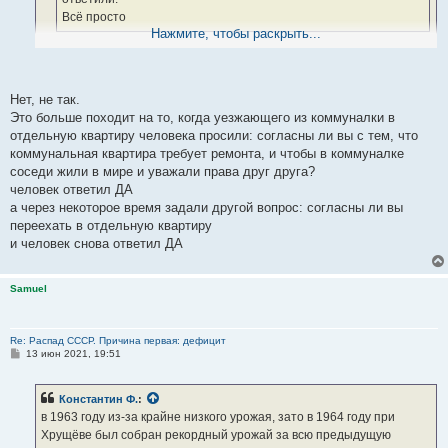
Всё просто
Нажмите, чтобы раскрыть...
да нет,не просто...
ЗА обновленный Союз и выход из СССР это противоречие.
Нет, не так.
Типа: вы за ремонт дома или за то,чтобы из него выехать?
Это больше походит на то, когда уезжающего из коммуналки в
отдельную квартиру человека просили: согласны ли вы с тем, что
коммунальная квартира требует ремонта, и чтобы в коммуналке
соседи жили в мире и уважали права друг друга?
человек ответил ДА
а через некоторое время задали другой вопрос: согласны ли вы
переехать в отдельную квартиру
и человек снова ответил ДА
Samuel
Re: Распад СССР. Причина первая: дефицит
С
13 июн 2021, 19:51
о
о
б
Константин Ф.
:
щ
е
в 1963 году из-за крайне низкого урожая, зато в 1964 году при
н
Хрущёве был собран рекордный урожай за всю предыдущую
и