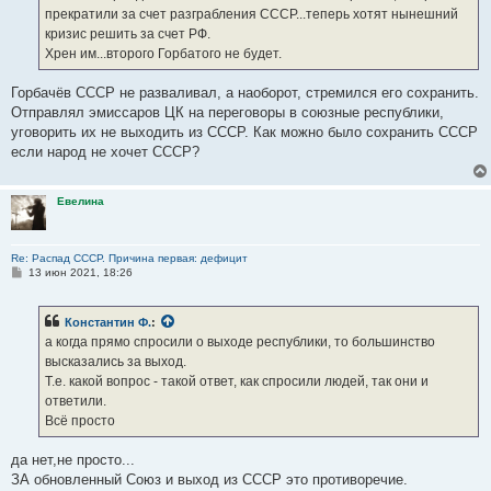
прекратили за счет разграбления СССР...теперь хотят нынешний
кризис решить за счет РФ.
Хрен им...второго Горбатого не будет.
Горбачёв СССР не разваливал, а наоборот, стремился его сохранить.
Отправлял эмиссаров ЦК на переговоры в союзные республики,
уговорить их не выходить из СССР. Как можно было сохранить СССР
если народ не хочет СССР?
Евелина
Re: Распад СССР. Причина первая: дефицит
С
13 июн 2021, 18:26
о
о
б
Константин Ф.
:
щ
е
а когда прямо спросили о выходе республики, то большинство
н
высказались за выход.
и
е
Т.е. какой вопрос - такой ответ, как спросили людей, так они и
ответили.
Всё просто
да нет,не просто...
ЗА обновленный Союз и выход из СССР это противоречие.