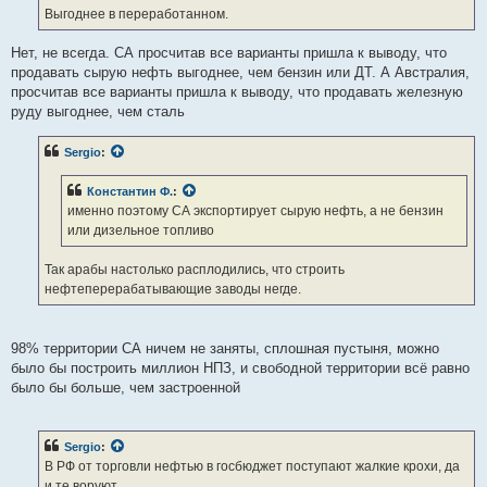
Выгоднее в переработанном.
Нет, не всегда. СА просчитав все варианты пришла к выводу, что
продавать сырую нефть выгоднее, чем бензин или ДТ. А Австралия,
просчитав все варианты пришла к выводу, что продавать железную
руду выгоднее, чем сталь
Sergio
:
Константин Ф.
:
именно поэтому СА экспортирует сырую нефть, а не бензин
или дизельное топливо
Так арабы настолько расплодились, что строить
нефтеперерабатывающие заводы негде.
98% территории СА ничем не заняты, сплошная пустыня, можно
было бы построить миллион НПЗ, и свободной территории всё равно
было бы больше, чем застроенной
Sergio
:
В РФ от торговли нефтью в госбюджет поступают жалкие крохи, да
и те воруют.