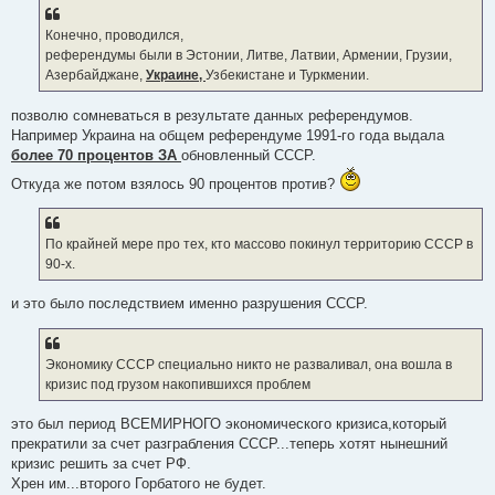
Конечно, проводился,
референдумы были в Эстонии, Литве, Латвии, Армении, Грузии,
Азербайджане,
Украине,
Узбекистане и Туркмении.
позволю сомневаться в результате данных референдумов.
Например Украина на общем референдуме 1991-го года выдала
более 70 процентов ЗА
обновленный СССР.
Откуда же потом взялось 90 процентов против?
По крайней мере про тех, кто массово покинул территорию СССР в
90-х.
и это было последствием именно разрушения СССР.
Экономику СССР специально никто не разваливал, она вошла в
кризис под грузом накопившихся проблем
это был период ВСЕМИРНОГО экономического кризиса,который
прекратили за счет разграбления СССР...теперь хотят нынешний
кризис решить за счет РФ.
Хрен им...второго Горбатого не будет.