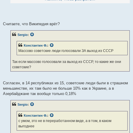
Когда людей напрямую спросили на референдумах о выходе
их республик из Союза, то большинство высказались за выход
из Союза.
доля проголосовавших "ЗА" выход из СССР:
Считаете, что Википедия врёт?
Грузия 98,93% - референдум 31.03.1991
Армения 99,51%
Sergio
:
Азербайджан 99,76%
Узбекистан 98,26%
Константин Ф.
:
Туркмения 94,06%
Массово советские люди голосовали ЗА выход из СССР
Украина 90,32% - меньше всех, потому что Украина братская
Так если массово голосовали за выход из СССР, то какие же они
Вранье. Откровенное. Даже не буду комментировать.
советские?
Согласен, в 14 республиках из 15, советские люди были в страшном
меньшинстве, их там было не больше 10% как в Украине, а в
Азербайджане так вообще только 0,18%
Sergio
:
Константин Ф.
:
с умом, это не в переработанном виде, а в том, в каком
выгоднее