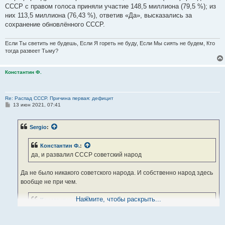
СССР с правом голоса приняли участие 148,5 миллиона (79,5 %); из
них 113,5 миллиона (76,43 %), ответив «Да», высказались за
сохранение обновлённого СССР.
Если Ты светить не будешь, Если Я гореть не буду, Если Мы сиять не будем, Кто
тогда развеет Тьму?
Константин Ф.
Re: Распад СССР. Причина первая: дефицит
С
13 июн 2021, 07:41
о
о
б
Sergio
:
щ
е
н
Константин Ф.
:
и
е
да, и развалил СССР советский народ
Да не было никакого советского народа. И собственно народ здесь
вообще не при чем.
Нажмите, чтобы раскрыть...
Константин Ф.
:
и как только Гласность стала реальностью, они открыто
высказались за выход их республик из СССР