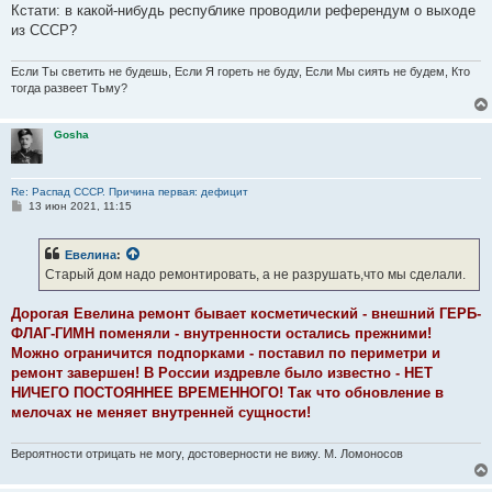
Кстати: в какой-нибудь республике проводили референдум о выходе
из СССР?
Если Ты светить не будешь, Если Я гореть не буду, Если Мы сиять не будем, Кто
тогда развеет Тьму?
Gosha
Re: Распад СССР. Причина первая: дефицит
С
13 июн 2021, 11:15
о
о
б
Евелина
:
щ
е
Старый дом надо ремонтировать, а не разрушать,что мы сделали.
н
и
е
Дорогая Евелина ремонт бывает косметический - внешний ГЕРБ-
ФЛАГ-ГИМН поменяли - внутренности остались прежними!
Можно ограничится подпорками - поставил по периметри и
ремонт завершен! В России издревле было известно - НЕТ
НИЧЕГО ПОСТОЯННЕЕ ВРЕМЕННОГО! Так что обновление в
мелочах не меняет внутренней сущности!
Вероятности отрицать не могу, достоверности не вижу. М. Ломоносов