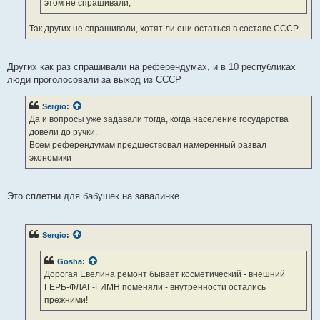
этом не спрашивали,
Так других не спрашивали, хотят ли они остаться в составе СССР.
Других как раз спрашивали на референдумах, и в 10 республиках
люди проголосовали за выход из СССР
Sergio
:
Да и вопросы уже задавали тогда, когда население государства
довели до ручки.
Всем референдумам предшествовал намеренный развал
экономики
Это сплетни для бабушек на завалинке
Sergio
:
Gosha
:
Дорогая Евелина ремонт бывает косметический - внешний
ГЕРБ-ФЛАГ-ГИМН поменяли - внутренности остались
прежними!