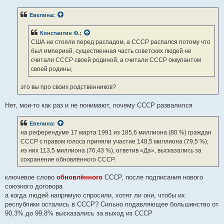
Евелина
:
Константин Ф.
:
США не стояли перед распадом, а СССР распался потому что
был империей, существенная часть советских людей не
считали СССР своей родиной, а считали СССР оккупантом
своей родины,
это вы про своих родственников?
Нет, мои-то как раз и не понимают, почему СССР развалился
Евелина
:
на референдуме 17 марта 1991 из 185,6 миллиона (80 %) граждан
СССР с правом голоса приняли участие 148,5 миллиона (79,5 %);
из них 113,5 миллиона (76,43 %), ответив «Да», высказались за
сохранение обновлённого СССР.
ключевое слово
обновлённого
СССР, после подписания нового
союзного договора
а когда людей напрямую спросили, хотят ли они, чтобы их
республики остались в СССР? Сильно подавляющее большинство от
90,3% до 99,8% высказались за выход из СССР