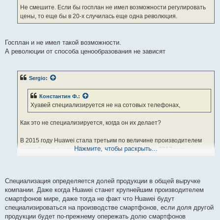
Не смешите. Если бы госплан не имел возможности регулировать
цены, то еще бы в 20-х случилась еще одна революция.
Госплан и не имел такой возможности.
А революции от способа ценообразования не зависят
Sergio
:
Константин Ф.
:
Хуавей специализируется не на сотовых телефонах,
Как это не специализируется, когда он их делает?
В 2015 году Huawei стала третьим по величине производителем
Нажмите, чтобы раскрыть...
смартфонов в мире. По итогам первого квартала 2017 года
компания также занимала третье место на рынке — объём
поставок составил 34,2 млн смартфонов, что соответствует доле в
6,1 %. Во втором квартале 2018 года компания Huawei обошла
Специализация определяется долей продукции в общей выручке
Apple,
став вторым по величине производителем смартфонов в
компании. Даже когда Huawei станет крупнейшим производителем
мире
.
смартфонов мире, даже тогда не факт что Huawei будут
специализироваться на производстве смартфонов, если доля другой
В июне 2018 года Huawei стала лидером по интернет-продажам
продукции будет по-прежнему опережать долю смартфонов
смартфонов в России, обойдя Samsung и Apple(ВИКИ)