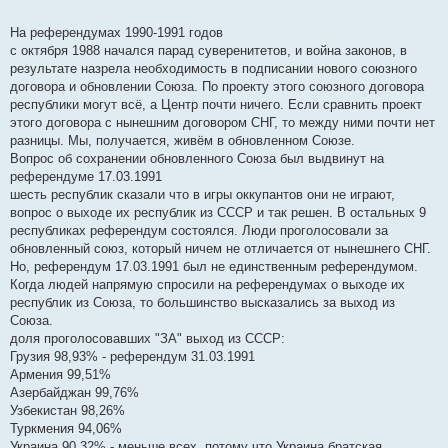
И где это они высказались?
На референдумах 1990-1991 годов
с октября 1988 начался парад суверенитетов, и война законов, в
результате назрела необходимость в подписании нового союзного
договора и обновлении Союза. По проекту этого союзного договора
республики могут всё, а Центр почти ничего. Если сравнить проект
этого договора с нынешним договором СНГ, то между ними почти нет
разницы. Мы, получается, живём в обновленном Союзе.
Вопрос об сохранении обновленного Союза был выдвинут на
референдуме 17.03.1991
шесть республик сказали что в игры оккупантов они не играют,
вопрос о выходе их республик из СССР и так решен. В остальных 9
республиках референдум состоялся. Люди проголосовали за
обновленный союз, который ничем не отличается от нынешнего СНГ.
Но, референдум 17.03.1991 был не единственным референдумом.
Когда людей напрямую спросили на референдумах о выходе их
республик из Союза, то большинство высказались за выход из
Союза.
доля проголосовавших "ЗА" выход из СССР:
Грузия 98,93% - референдум 31.03.1991
Армения 99,51%
Азербайджан 99,76%
Узбекистан 98,26%
Туркмения 94,06%
Украина 90,32% - меньше всех, потому что Украина братская