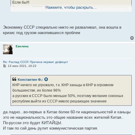
Если бы!!!
Нажмите, чтобы раскрыть...
Экономика СССР была развалена настолько, что восстановлению
не подлежит. Вы не считали сколько было закрыто предприятий,
довольно крупных, в различных областях экономики?
Поинтересуйтесь на досуге. На примере легкой промышленности.
Экономику СССР специально никто не разваливал, она вошла в
Перестройка - это не ремонт. Это разрушение старого до
кризис под грузом накопившихся проблем
основания, и на старом фундаменте построение нового.
Вот только партийные власти в разрушении так перестарались, что
разрушили и фундамент.
Евелина
А народ? Народ никто не спрашивал, когда Горбачев начинал
антиалкогольную компани. Особенно не спрашивали молдаван,
которым повырубали все виноградники.
Re: Распад СССР. Причина первая: дефицит
С
13 июн 2021, 16:22
о
о
б
Константин Ф.
:
щ
е
КНР ничего не угрожало, т.к. КНР ханьцы в КНР в огромном
н
большинстве, их более 96%
и
е
а русских в СССР было меньше 50%, поэтому желание союзных
республик выйти из СССР имело решающее значение
да ладно...во-первых в Китае более 60-ти национальностей и ханьцы
это не национальность.это общее название всех жителей Китая..
По-русски это будет КИТАЙЦЫ.
И там по сей день рулит коммунистическая партия.