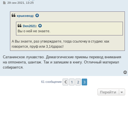
С
29 сен 2021, 13:25
о
о
б
крысовод
:
щ
е
н
Den2021
:
и
е
Вы о ней не знаете.
А Вы знаете, раз утверждаете, тогда ссылочку в студию: как
говорится, пруф или 3,14дарас!
Сатанинское лукавство. Демагогические приемы перевод внимания
на оппонента, шантаж. Так и запишем в книгу. Отличный материал
собирается.
1
2
3
Пред.
61 сообщение
Перейти