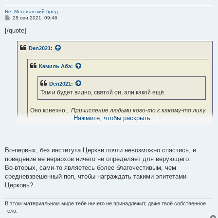
Re: Мессианский бред.
С
28 сен 2021, 09:46
о
о
[/quote]
б
щ
е
Den2021
:
н
и
е
Камиль Абэ
:
Den2021
:
Там и будет видно, святой он, али какой ещё.
Оно конечно...
Причисление людьми кого-то к какому-то лику
Нажмите, чтобы раскрыть...
должно происходить только после получения Заключения из
Небесной канцелярии - никак не иначе...
Ну уж точно не в
вашей Вавилонской блуднице ( церкви).
Во-первых, без института Церкви почти невозможно спастись, и
поведение ее иерархов ничего не определяет для верующего.
Во-вторых, сами-то являетесь более благочестивым, чем
средневзвешенный поп, чтобы награждать такими эпитетами
Церковь?
В этом материальном мире тебе ничего не принадлежит, даже твоё собственное
тело.