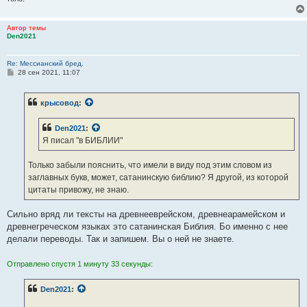
Автор темы
Den2021
Re: Мессианский бред.
С
28 сен 2021, 11:07
о
о
б
крысовод
:
щ
е
н
Den2021
:
и
е
Я писал "в БИБЛИИ"
Только забыли пояснить, что имели в виду под этим словом из
заглавных букв, может, сатанинскую библию? Я другой, из которой
цитаты привожу, не знаю.
Сильно вряд ли тексты на древнееврейском, древнеарамейском и
древнегреческом языках это сатанинская Библия. Бо именно с нее
делали переводы. Так и запишем. Вы о ней не знаете.
Отправлено спустя 1 минуту 33 секунды:
Den2021
: