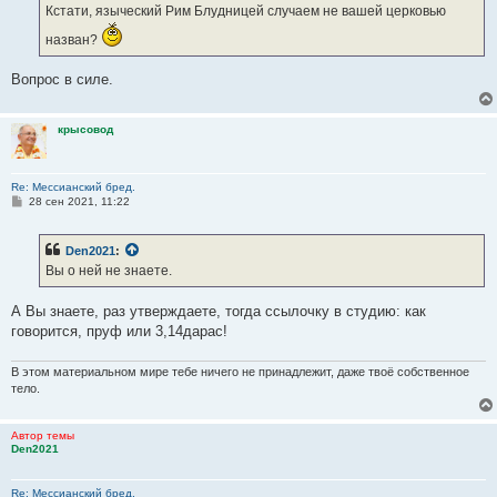
Кстати, языческий Рим Блудницей случаем не вашей церковью
назван?
Вопрос в силе.
крысовод
Re: Мессианский бред.
С
28 сен 2021, 11:22
о
о
б
Den2021
:
щ
е
Вы о ней не знаете.
н
и
е
А Вы знаете, раз утверждаете, тогда ссылочку в студию: как
говорится, пруф или 3,14дарас!
В этом материальном мире тебе ничего не принадлежит, даже твоё собственное
тело.
Автор темы
Den2021
Re: Мессианский бред.