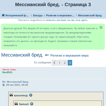
Мессианский бред. - Страница 3
Исторический форум
Беседы
Религии и верования мира
Мессианский бред.
Смотрите подробности
пописать контракт на сво хочу здесь
.
Дорогие друзья! Это форум об истории, а не о форумчанах. За любое хамство и
переходы на личности мы выносим предупреждения. За предупреждениями
следуют блокировки (от одного дня до года, по нарастающей). Нам очень
неприятно это делать, но приходится. Будьте терпимее к своим оппонентам,
пожалуйста
Мессианский бред.
⇐
Религии и верования мира
1
2
3
Пред.
61 сообщение
Автор темы
Den2021
Re: Мессианский бред.
С
28 сен 2021, 00:28
о
о
б
крысовод
:
щ
е
н
Samuel
:
и