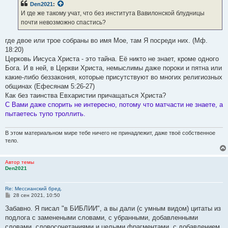
Den2021
:
И где же такому учат, что без института Вавилонской блудницы
почти невозможно спастись?
где двое или трое собраны во имя Мое, там Я посреди них. (Мф.
18:20)
Церковь Иисуса Христа - это тайна. Её никто не знает, кроме одного
Бога. И в ней, в Церкви Христа, немыслимы даже пороки и пятна или
какие-либо беззакония, которые присутствуют во многих религиозных
общинах (Ефесянам 5:26-27)
Как без таинства Евхаристии причащаться Христа?
С Вами даже спорить не интересно, потому что матчасти не знаете, а
пытаетесь тупо троллить.
В этом материальном мире тебе ничего не принадлежит, даже твоё собственное
тело.
Автор темы
Den2021
Re: Мессианский бред.
С
28 сен 2021, 10:50
о
о
Забавно. Я писал "в БИБЛИИ", а вы дали (с умным видом) цитаты из
б
подлога с заменеными словами, с убранными, добавленными
щ
е
словами, словосочетаниями и целыми фрагментами, с добавлением