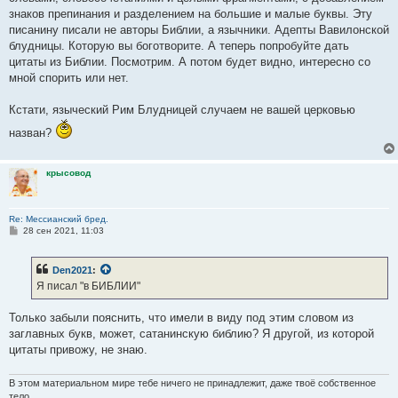
н
знаков препинания и разделением на большие и малые буквы. Эту
и
е
писанину писали не авторы Библии, а язычники. Адепты Вавилонской
блудницы. Которую вы боготворите. А теперь попробуйте дать
цитаты из Библии. Посмотрим. А потом будет видно, интересно со
мной спорить или нет.
Кстати, языческий Рим Блудницей случаем не вашей церковью
назван?
крысовод
Re: Мессианский бред.
С
28 сен 2021, 11:03
о
о
б
Den2021
:
щ
е
Я писал "в БИБЛИИ"
н
и
е
Только забыли пояснить, что имели в виду под этим словом из
заглавных букв, может, сатанинскую библию? Я другой, из которой
цитаты привожу, не знаю.
В этом материальном мире тебе ничего не принадлежит, даже твоё собственное
тело.