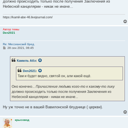
должно происходить только после получения Заключения из
Небесной канцелярии - никак не иначе...
https://kamil-abe-46.livejournal.com/
Автор темы
Den2021
Re: Мессианский бред.
С
28 сен 2021, 06:45
о
о
б
Камиль Абэ
:
щ
е
н
Den2021
:
и
е
Там и будет видно, святой он, али какой ещё.
Оно конечно...
Причисление людьми кого-то к какому-то лику
должно происходить только после получения Заключения из
Небесной канцелярии - никак не иначе...
Ну уж точно не в вашей Вавилонской блуднице ( церкви).
крысовод