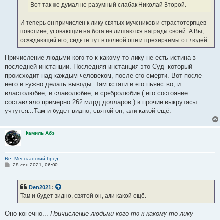
е
Вот так же думал не разумный слабак Николай Второй.
И теперь он причислен к лику святых мучеников и страстотерпцев -
поистине, уповающие на бога не лишаются награды своей. А Вы,
осуждающий его, сидите тут в полной опе и презираемы от людей.
Причисление людьми кого-то к какому-то лику не есть истина в
последней инстанции. Последняя инстанция это Суд, который
происходит над каждым человеком, после его смерти. Вот после
него и нужно делать выводы. Там кстати и его пьянство, и
властолюбие, и славолюбие, и сребролюбие ( его состояние
составляло примерно 262 млрд долларов ) и прочие выкрутасы
учтутся...Там и будет видно, святой он, али какой ещё.
Камиль Абэ
Re: Мессианский бред.
С
28 сен 2021, 06:00
о
о
б
Den2021
:
щ
е
Там и будет видно, святой он, али какой ещё.
н
и
е
Оно конечно...
Причисление людьми кого-то к какому-то лику