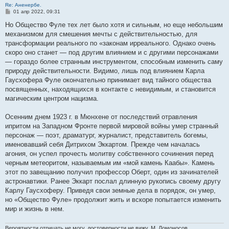
Re: Аненербе.
С
01 апр 2022, 09:31
о
о
Но Общество Фуле тех лет было хотя и сильным, но еще небольшим
б
механизмом для смешения мечты с действительностью, для
щ
е
трансформации реального по «законам ирреального. Однако очень
н
скоро оно станет — под другим влиянием и с другими персонажами
и
е
— гораздо более странным инструментом, способным изменить саму
природу действительности. Видимо, лишь под влиянием Карла
Гаусхофера Фуле окончательно принимает вид тайного общества
посвященных, находящихся в контакте с невидимым, и становится
магическим центром нацизма.
Осенним днем 1923 г. в Мюнхене от последствий отравления
ипритом на Западном Фронте первой мировой войны умер странный
персонаж — поэт, драматург, журналист, представитель богемы,
именовавший себя Дитрихом Эккартом. Прежде чем началась
агония, он успел прочесть молитву собственного сочинения перед
черным метеоритом, называемым им «мой камень Каабы». Камень
этот по завещанию получил профессор Оберт, один из зачинателей
астронавтики. Ранее Эккарт послал длинную рукопись своему другу
Карлу Гаусхоферу. Приведя свои земные дела в порядок, он умер,
но «Общество Фуле» продолжит жить и вскоре попытается изменить
мир и жизнь в нем.
Вероятности отрицать не могу, достоверности не вижу. М. Ломоносов