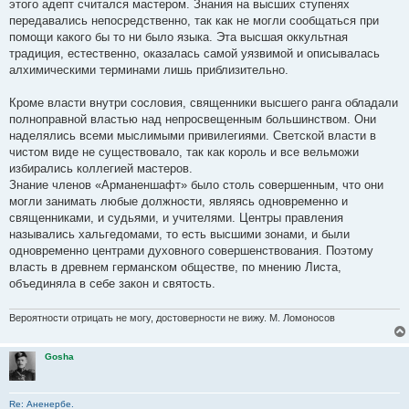
е
этого адепт считался мастером. Знания на высших ступенях
н
передавались непосредственно, так как не могли сообщаться при
и
е
помощи какого бы то ни было языка. Эта высшая оккультная
традиция, естественно, оказалась самой уязвимой и описывалась
алхимическими терминами лишь приблизительно.
Кроме власти внутри сословия, священники высшего ранга обладали
полноправной властью над непросвещенным большинством. Они
наделялись всеми мыслимыми привилегиями. Светской власти в
чистом виде не существовало, так как король и все вельможи
избирались коллегией мастеров.
Знание членов «Арманеншафт» было столь совершенным, что они
могли занимать любые должности, являясь одновременно и
священниками, и судьями, и учителями. Центры правления
назывались хальгедомами, то есть высшими зонами, и были
одновременно центрами духовного совершенствования. Поэтому
власть в древнем германском обществе, по мнению Листа,
объединяла в себе закон и святость.
Вероятности отрицать не могу, достоверности не вижу. М. Ломоносов
Gosha
Re: Аненербе.