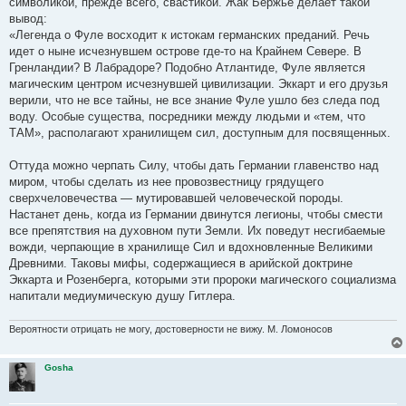
символикой, прежде всего, свастикой. Жак Бержье делает такой
щ
е
вывод:
н
«Легенда о Фуле восходит к истокам германских преданий. Речь
и
е
идет о ныне исчезнувшем острове где-то на Крайнем Севере. В
Гренландии? В Лабрадоре? Подобно Атлантиде, Фуле является
магическим центром исчезнувшей цивилизации. Эккарт и его друзья
верили, что не все тайны, не все знание Фуле ушло без следа под
воду. Особые существа, посредники между людьми и «тем, что
ТАМ», располагают хранилищем сил, доступным для посвященных.
Оттуда можно черпать Силу, чтобы дать Германии главенство над
миром, чтобы сделать из нее провозвестницу грядущего
сверхчеловечества — мутировавшей человеческой породы.
Настанет день, когда из Германии двинутся легионы, чтобы смести
все препятствия на духовном пути Земли. Их поведут несгибаемые
вожди, черпающие в хранилище Сил и вдохновленные Великими
Древними. Таковы мифы, содержащиеся в арийской доктрине
Эккарта и Розенберга, которыми эти пророки магического социализма
напитали медиумическую душу Гитлера.
Вероятности отрицать не могу, достоверности не вижу. М. Ломоносов
Gosha