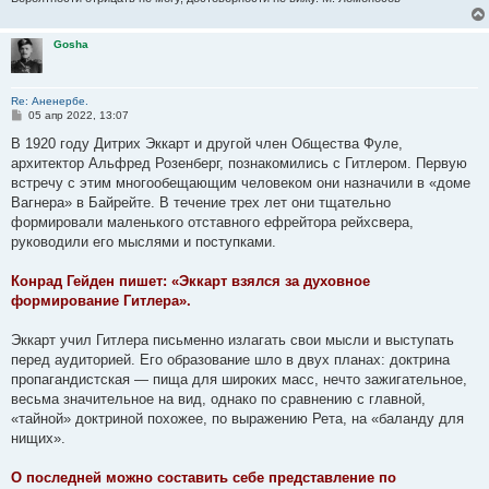
Gosha
Re: Аненербе.
С
05 апр 2022, 13:07
о
о
В 1920 году Дитрих Эккарт и другой член Общества Фуле,
б
архитектор Альфред Розенберг, познакомились с Гитлером. Первую
щ
е
встречу с этим многообещающим человеком они назначили в «доме
н
Вагнера» в Байрейте. В течение трех лет они тщательно
и
е
формировали маленького отставного ефрейтора рейхсвера,
руководили его мыслями и поступками.
Конрад Гейден пишет: «Эккарт взялся за духовное
формирование Гитлера».
Эккарт учил Гитлера письменно излагать свои мысли и выступать
перед аудиторией. Его образование шло в двух планах: доктрина
пропагандистская — пища для широких масс, нечто зажигательное,
весьма значительное на вид, однако по сравнению с главной,
«тайной» доктриной похожее, по выражению Рета, на «баланду для
нищих».
О последней можно составить себе представление по