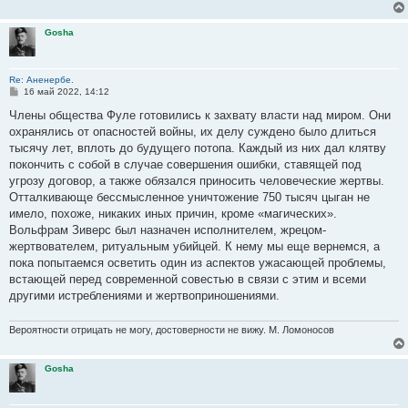
Gosha
Re: Аненербе.
С
16 май 2022, 14:12
о
о
Члены общества Фуле готовились к захвату власти над миром. Они
б
охранялись от опасностей войны, их делу суждено было длиться
щ
е
тысячу лет, вплоть до будущего потопа. Каждый из них дал клятву
н
покончить с собой в случае совершения ошибки, ставящей под
и
е
угрозу договор, а также обязался приносить человеческие жертвы.
Отталкивающе бессмысленное уничтожение 750 тысяч цыган не
имело, похоже, никаких иных причин, кроме «магических».
Вольфрам Зиверс был назначен исполнителем, жрецом-
жертвователем, ритуальным убийцей. К нему мы еще вернемся, а
пока попытаемся осветить один из аспектов ужасающей проблемы,
встающей перед современной совестью в связи с этим и всеми
другими истреблениями и жертвоприношениями.
Вероятности отрицать не могу, достоверности не вижу. М. Ломоносов
Gosha