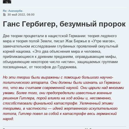
Re: Аненербе.
С
30 май 2022, 08:00
о
Ганс Гербигер, безумный пророк
о
б
щ
е
н
Две теории процветали в нацистской Германии: теория ледяного
и
мира и теория полой Земли, писал Жак Бержье в «Утре магов»,
е
замечательном исследовании глубинных проявлений оккультный
корней нацизма. «Это два объяснения мира и человека,
приближающиеся к древним преданиям, оправдывающие мифы,
объединяющие некоторое число «истин», защищаемых группами
посвященных, от теософов до Гурджиева.
Но эти теории были выражены с помощью большого научно-
политического аппарата. Они должны были изгнать из Германии
то, что мы считаем современной наукой. Они царили над многими
умами. Более того, они предопределили известные военные
решения Гитлера, порой влияли на ход войны и, несомненно,
способствовали финальной катастрофе. Увлеченный этими
теориями, в частности — идеей жертвенного искупительного
потопа, Гитлер повел за собой к катастрофе весь германский
народ.