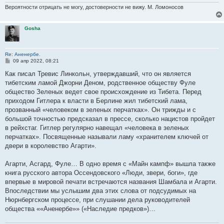
Вероятности отрицать не могу, достоверности не вижу. М. Ломоносов
Gosha
Re: Аненербе.
С
09 апр 2022, 08:21
о
о
Как писал Тревис Линкольн, утверждавший, что он является
б
тибетским ламой Джорни Деном, родственное обществу Фуле
щ
е
общество Зеленых ведет свое происхождение из Тибета. Перед
н
приходом Гитлера к власти в Берлине жил тибетский лама,
и
е
прозванный «человеком в зеленых перчатках». Он трижды и с
большой точностью предсказал в прессе, сколько нацистов пройдет
в рейхстаг. Гитлер регулярно навещал «человека в зеленых
перчатках». Посвященные называли ламу «хранителем ключей от
двери в королевство Агарти».
Агарти, Асгард, Фуле… В одно время с «Майн кампф» вышла также
книга русского автора Оссендовского «Люди, звери, боги», где
впервые в мировой печати встречаются названия Шамбала и Агарти.
Впоследствии мы услышим два этих слова от подсудимых на
Нюрнбергском процессе, при слушании дела руководителей
общества ««Аненербе»» («Наследие предков»)…