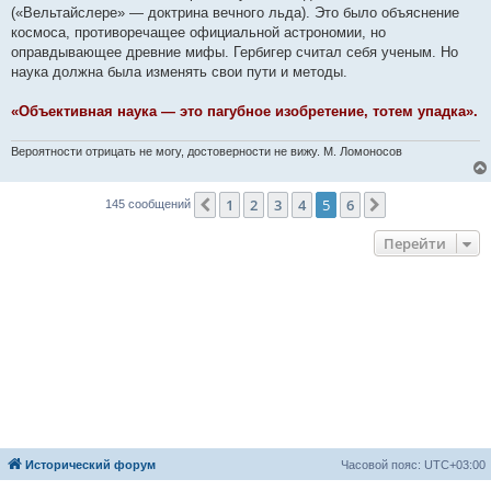
(«Вельтайслере» — доктрина вечного льда). Это было объяснение
космоса, противоречащее официальной астрономии, но
оправдывающее древние мифы. Гербигер считал себя ученым. Но
наука должна была изменять свои пути и методы.
«Объективная наука — это пагубное изобретение, тотем упадка».
Вероятности отрицать не могу, достоверности не вижу. М. Ломоносов
1
2
3
4
5
6
Пред.
След.
145 сообщений
Перейти
Исторический форум
Часовой пояс:
UTC+03:00