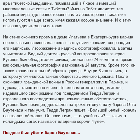
н
врач тибетской медицины, побывавший в Лхасе и имевший
и
е
многочисленные связи с Тибетом? Именно Тибет является тем
районом мира, где правосторонняя или левосторонняя свастики
используются чаще всего, имея каждая особое значение. И с этим
связана удивительная история.
На стене оконного проема в доме Ипатьева в Екатеринбурге царица
перед казнью нарисовала крест с загнутыми концами, сопроводив
его надписью. Изображение и надпись сфотографировали, а затем
уничтожили. Видный деятель русской контрреволюции генерал
Кутепов был обладателем снимка, сделанного 24 июля, в то время
как официальная фотография датирована 14 августа. Кроме того, он
также хранил нательный образок царицы. Внутри была запись, в
которой упоминалось тайное общество Зеленого Дракона. После
окончания гражданской войны в России генерал жил в Париже, и
однажды таинственно исчез. По словам агента-осведомителя,
издававшего свои романы под псевдонимом Тедди Легран и
отравленного впоследствии при невыясненных обстоятельствах,
Кутепов был похищен, доставлен на трехмачтовую яхту барона Отто
Баутенаса и там убит. Тедди Легран пишет: «Большой белый корабль
назывался «Асгард». Он носил имя, — случайно ли? — каким в
исландских сагах называют владение короля Фуле».
Позднее был убит и барон Баутенас…