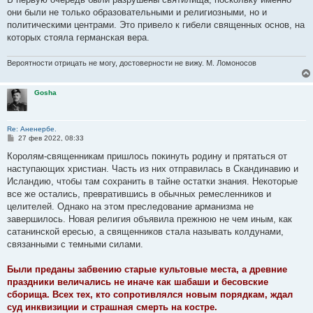
они были не только образовательными и религиозными, но и
политическими центрами. Это привело к гибели священных основ, на
которых стояла германская вера.
Вероятности отрицать не могу, достоверности не вижу. М. Ломоносов
Gosha
Re: Аненербе.
С
27 фев 2022, 08:33
о
о
Королям-священникам пришлось покинуть родину и прятаться от
б
наступающих христиан. Часть из них отправилась в Скандинавию и
щ
е
Исландию, чтобы там сохранить в тайне остатки знания. Некоторые
н
все же остались, превратившись в обычных ремесленников и
и
е
целителей. Однако на этом преследование арманизма не
завершилось. Новая религия объявила прежнюю не чем иным, как
сатанинской ересью, а священников стала называть колдунами,
связанными с темными силами.
Были преданы забвению старые культовые места, а древние
праздники величались не иначе как шабаши и бесовские
сборища. Всех тех, кто сопротивлялся новым порядкам, ждал
суд инквизиции и страшная смерть на костре.