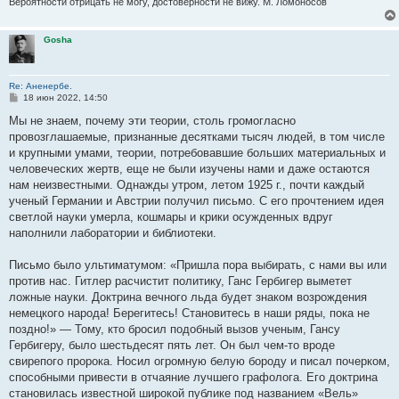
Вероятности отрицать не могу, достоверности не вижу. М. Ломоносов
Gosha
Re: Аненербе.
С
18 июн 2022, 14:50
о
о
Мы не знаем, почему эти теории, столь громогласно
б
провозглашаемые, признанные десятками тысяч людей, в том числе
щ
е
и крупными умами, теории, потребовавшие больших материальных и
н
человеческих жертв, еще не были изучены нами и даже остаются
и
е
нам неизвестными. Однажды утром, летом 1925 г., почти каждый
ученый Германии и Австрии получил письмо. С его прочтением идея
светлой науки умерла, кошмары и крики осужденных вдруг
наполнили лаборатории и библиотеки.
Письмо было ультиматумом: «Пришла пора выбирать, с нами вы или
против нас. Гитлер расчистит политику, Ганс Гербигер выметет
ложные науки. Доктрина вечного льда будет знаком возрождения
немецкого народа! Берегитесь! Становитесь в наши ряды, пока не
поздно!» — Тому, кто бросил подобный вызов ученым, Гансу
Гербигеру, было шестьдесят пять лет. Он был чем-то вроде
свирепого пророка. Носил огромную белую бороду и писал почерком,
способными привести в отчаяние лучшего графолога. Его доктрина
становилась известной широкой публике под названием «Вель»