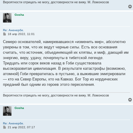
Вероятности отрицать не могу, достоверности не вижу. М. Ломоносов
Gosha
Re: Аненербе.
С
18 апр 2022, 11:01
о
о
Семеро основателей, намеревавшихся «изменить мир», абсолютно
б
уверены в том, что их ведут черные силы. Есть все основания
щ
е
считать, что источник, объединяющей их клятвы, и миф, дающий им
н
энергию, веру, удачу, почерпнуты в тибетской легенде.
и
е
Тридцать или сорок веков назад в Гоби существовала
высокоразвитая цивилизация. В результате катастрофы (возможно,
атомной) Гоби превратилась в пустыню, а выжившие эмигрировали
— кто на Север Европы, кто на Кавказ. Бог Тор из нордических
преданий был одним из героев этого переселения.
Вероятности отрицать не могу, достоверности не вижу. М. Ломоносов
Gosha
Re: Аненербе.
С
21 апр 2022, 07:17
о