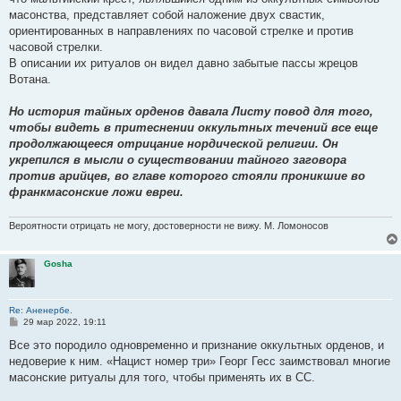
щ
е
масонства, представляет собой наложение двух свастик,
н
ориентированных в направлениях по часовой стрелке и против
и
е
часовой стрелки.
В описании их ритуалов он видел давно забытые пассы жрецов
Вотана.
Но история тайных орденов давала Листу повод для того,
чтобы видеть в притеснении оккультных течений все еще
продолжающееся отрицание нордической религии. Он
укрепился в мысли о существовании тайного заговора
против арийцев, во главе которого стояли проникшие во
франкмасонские ложи евреи.
Вероятности отрицать не могу, достоверности не вижу. М. Ломоносов
Gosha
Re: Аненербе.
С
29 мар 2022, 19:11
о
о
Все это породило одновременно и признание оккультных орденов, и
б
недоверие к ним. «Нацист номер три» Георг Гесс заимствовал многие
щ
е
масонские ритуалы для того, чтобы применять их в СС.
н
и