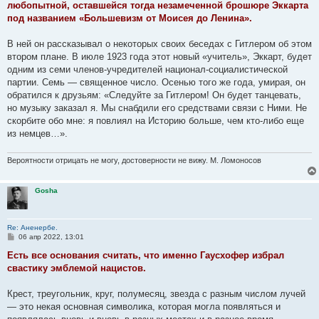
любопытной, оставшейся тогда незамеченной брошюре Эккарта
под названием «Большевизм от Моисея до Ленина».
В ней он рассказывал о некоторых своих беседах с Гитлером об этом
втором плане. В июле 1923 года этот новый «учитель», Эккарт, будет
одним из семи членов-учредителей национал-социалистической
партии. Семь — священное число. Осенью того же года, умирая, он
обратился к друзьям: «Следуйте за Гитлером! Он будет танцевать,
но музыку заказал я. Мы снабдили его средствами связи с Ними. Не
скорбите обо мне: я повлиял на Историю больше, чем кто-либо еще
из немцев…».
Вероятности отрицать не могу, достоверности не вижу. М. Ломоносов
Gosha
Re: Аненербе.
С
06 апр 2022, 13:01
о
о
Есть все основания считать, что именно Гаусхофер избрал
б
свастику эмблемой нацистов.
щ
е
н
Крест, треугольник, круг, полумесяц, звезда с разным числом лучей
и
е
— это некая основная символика, которая могла появляться и