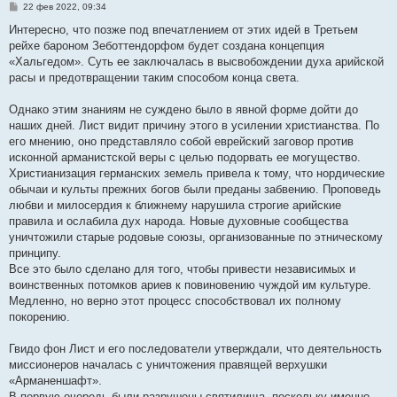
С
22 фев 2022, 09:34
о
о
Интересно, что позже под впечатлением от этих идей в Третьем
б
рейхе бароном Зеботтендорфом будет создана концепция
щ
е
«Хальгедом». Суть ее заключалась в высвобождении духа арийской
н
расы и предотвращении таким способом конца света.
и
е
Однако этим знаниям не суждено было в явной форме дойти до
наших дней. Лист видит причину этого в усилении христианства. По
его мнению, оно представляло собой еврейский заговор против
исконной арманистской веры с целью подорвать ее могущество.
Христианизация германских земель привела к тому, что нордические
обычаи и культы прежних богов были преданы забвению. Проповедь
любви и милосердия к ближнему нарушила строгие арийские
правила и ослабила дух народа. Новые духовные сообщества
уничтожили старые родовые союзы, организованные по этническому
принципу.
Все это было сделано для того, чтобы привести независимых и
воинственных потомков ариев к повиновению чуждой им культуре.
Медленно, но верно этот процесс способствовал их полному
покорению.
Гвидо фон Лист и его последователи утверждали, что деятельность
миссионеров началась с уничтожения правящей верхушки
«Арманеншафт».
В первую очередь были разрушены святилища, поскольку именно