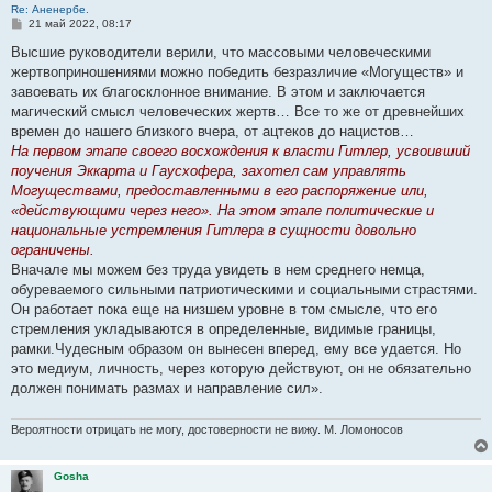
Re: Аненербе.
С
21 май 2022, 08:17
о
о
Высшие руководители верили, что массовыми человеческими
б
жертвоприношениями можно победить безразличие «Могуществ» и
щ
е
завоевать их благосклонное внимание. В этом и заключается
н
магический смысл человеческих жертв… Все то же от древнейших
и
е
времен до нашего близкого вчера, от ацтеков до нацистов…
На первом этапе своего восхождения к власти Гитлер, усвоивший
поучения Эккарта и Гаусхофера, захотел сам управлять
Могуществами, предоставленными в его распоряжение или,
«действующими через него». На этом этапе политические и
национальные устремления Гитлера в сущности довольно
ограничены.
Вначале мы можем без труда увидеть в нем среднего немца,
обуреваемого сильными патриотическими и социальными страстями.
Он работает пока еще на низшем уровне в том смысле, что его
стремления укладываются в определенные, видимые границы,
рамки.Чудесным образом он вынесен вперед, ему все удается. Но
это медиум, личность, через которую действуют, он не обязательно
должен понимать размах и направление сил».
Вероятности отрицать не могу, достоверности не вижу. М. Ломоносов
Gosha