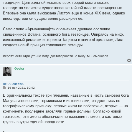
е
традиции. Центральной мыслью всех теорий мистического
господства является существование тайной власти посвященных.
Впервые она была высказана Листом еще в конце XIX века, однако
впоследствии он существенно расширил ее.
Само слово «Арманеншафт» обозначает древнее сословие
священников Вотана, основного бога тевтонцев, Опираясь на миф,
изложенный римским историком Тацитом в книге «Германия», Лист
создает новый принцип толкования легенды.
Вероятности отрицать не могу, достоверности не вижу. М. Ломоносов
Gosha
Re: Аненербе.
С
16 ноя 2021, 10:42
о
о
В оригинальном тексте три племени, названные в честь сыновей бога
б
Мануса ингевонами, гермионами и истевионами, разделялись по
щ
е
географическому признаку: первые жили на побережье, вторые — на
н
континенте, последние заселяли горные долины. Согласно новой
и
е
трактовке, эти имена обозначали не названия племен, а кастовые
группы внутри единой народности.