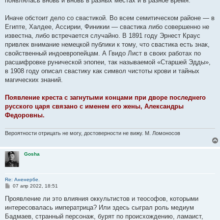
появлялась вновь и вновь в разных местах и в разное время.
Иначе обстоит дело со свастикой. Во всем семитическом районе — в
Египте, Халдее, Ассирии, Финикии — свастика либо совершенно не
известна, либо встречается случайно. В 1891 году Эрнест Краус
привлек внимание немецкой публики к тому, что свастика есть знак,
свойственный индоевропейцам. А Гвидо Лист в своих работах по
расшифровке рунической эпопеи, так называемой «Старшей Эдды»,
в 1908 году описал свастику как символ чистоты крови и тайных
магических знаний.
Появление креста с загнутыми концами при дворе последнего
русского царя связано с именем его жены, Александры
Федоровны.
Вероятности отрицать не могу, достоверности не вижу. М. Ломоносов
Gosha
Re: Аненербе.
С
07 апр 2022, 18:51
о
о
Проявление ли это влияния оккультистов и теософов, которыми
б
интересовалась императрица? Или здесь сыграл роль медиум
щ
е
Бадмаев, странный персонаж, бурят по происхождению, ламаист,