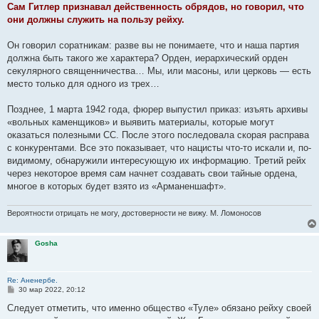
е
Сам Гитлер признавал действенность обрядов, но говорил, что
они должны служить на пользу рейху.
Он говорил соратникам: разве вы не понимаете, что и наша партия
должна быть такого же характера? Орден, иерархический орден
секулярного священничества… Мы, или масоны, или церковь — есть
место только для одного из трех…
Позднее, 1 марта 1942 года, фюрер выпустил приказ: изъять архивы
«вольных каменщиков» и выявить материалы, которые могут
оказаться полезными СС. После этого последовала скорая расправа
с конкурентами. Все это показывает, что нацисты что-то искали и, по-
видимому, обнаружили интересующую их информацию. Третий рейх
через некоторое время сам начнет создавать свои тайные ордена,
многое в которых будет взято из «Арманеншафт».
Вероятности отрицать не могу, достоверности не вижу. М. Ломоносов
Gosha
Re: Аненербе.
С
30 мар 2022, 20:12
о
о
Следует отметить, что именно общество «Туле» обязано рейху своей
б