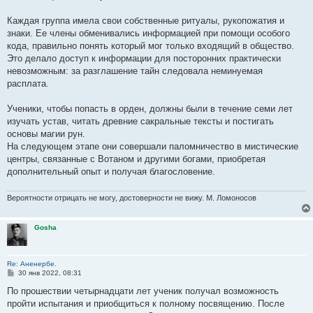
Каждая группа имела свои собственные ритуалы, рукопожатия и
знаки. Ее члены обменивались информацией при помощи особого
кода, правильно понять который мог только входящий в общество.
Это делало доступ к информации для посторонних практически
невозможным: за разглашение тайн следовала неминуемая
расплата.
Ученики, чтобы попасть в орден, должны были в течение семи лет
изучать устав, читать древние сакральные тексты и постигать
основы магии рун.
На следующем этапе они совершали паломничество в мистические
центры, связанные с Вотаном и другими богами, приобретая
дополнительный опыт и получая благословение.
Вероятности отрицать не могу, достоверности не вижу. М. Ломоносов
Gosha
Re: Аненербе.
С
30 янв 2022, 08:31
о
о
По прошествии четырнадцати лет ученик получал возможность
б
пройти испытания и приобщиться к полному посвящению. После
щ