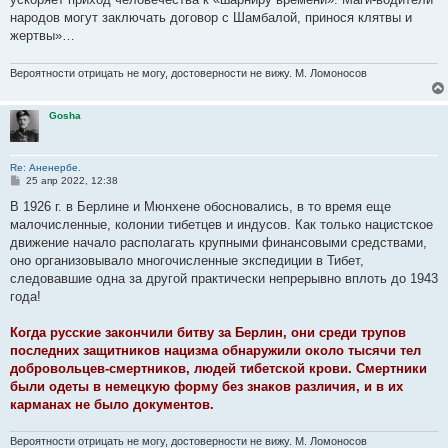
народов могут заключать договор с Шамбалой, принося клятвы и
жертвы»…
Вероятности отрицать не могу, достоверности не вижу. М. Ломоносов
Gosha
Re: Аненербе.
С
25 апр 2022, 12:38
о
о
В 1926 г. в Берлине и Мюнхене обосновались, в то время еще
б
малочисленные, колонии тибетцев и индусов. Как только нацистское
щ
е
движение начало располагать крупными финансовыми средствами,
н
оно организовывало многочисленные экспедиции в Тибет,
и
е
следовавшие одна за другой практически непрерывно вплоть до 1943
года!
Когда русские закончили битву за Берлин, они среди трупов
последних защитников нацизма обнаружили около тысячи тел
добровольцев-смертников, людей тибетской крови. Смертники
были одеты в немецкую форму без знаков различия, и в их
карманах не было документов.
Вероятности отрицать не могу, достоверности не вижу. М. Ломоносов