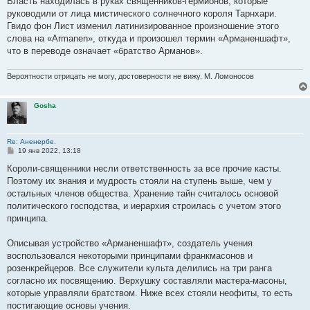
Власть находилась в руках священников-гермионов, которые
руководили от лица мистического солнечного короля Тарнхари.
Гвидо фон Лист изменил латинизированное произношение этого
слова на «Armanen», откуда и произошел термин «Арманеншафт»,
что в переводе означает «братство Арманов».
Вероятности отрицать не могу, достоверности не вижу. М. Ломоносов
Gosha
Re: Аненербе.
С
19 янв 2022, 13:18
о
о
Короли-священники несли ответственность за все прочие касты.
б
Поэтому их знания и мудрость стояли на ступень выше, чем у
щ
е
остальных членов общества. Хранение тайн считалось основой
н
политического господства, и иерархия строилась с учетом этого
и
е
принципа.
Описывая устройство «Арманеншафт», создатель учения
воспользовался некоторыми принципами франкмасонов и
розенкрейцеров. Все служители культа делились на три ранга
согласно их посвящению. Верхушку составляли мастера-масоны,
которые управляли братством. Ниже всех стояли неофиты, то есть
постигающие основы учения.