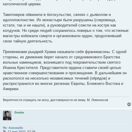
н
католической церкви.
и
е
Тамплиеров обвинили в богохульстве, связях с дьяволом и
идолопоклонстве. Их монастыри были разрушены (сокровища,
кстати, так и не нашли), а руководителей сожгли на костре как
колдунов. Но среди людей сохранилось поверье о том, что истинные
магистры избежали смерти и организовали орден, продолживший
свою тайную деятельность.
Преемниками рыцарей Храма называли себя франкмасоны. С одной
стороны, их движение берет начало от средневекового Братства
вольных каменщиков, возникшего под покровительством святого
Иоанна Крестителя. Представители ордена ставили своей целью
нравственное совершенствование и просвещение. В дальнейшем он
раскололся на несколько независимых течений (обрядов) и
распространился во многих регионах Европы, Ближнего Востока и
Америки.
Вероятности отрицать не могу, достоверности не вижу. М. Ломоносов
Gosha
Re: Аненербе.
С
17 мар 2022, 07:38