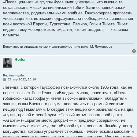
о
«Посвященные» из группы Фуле были убеждены, что именно те
б
оставшиеся в живых из цивилизации Гоби и были основной расой
щ
е
человечества, родоначальниками арийцев. Гаусхоферова проповедь
н
«возвращения к истокам» подразумевала необходимость завоевания
и
е
всей восточной Европы, Туркестана, Памира, Гоби и Тибета. Тибет
виделся ему «сердцем земли», а тот, кто им владеет, — хозяином
планеты.
Вероятности отрицать не могу, достоверности не вижу. М. Ломоносов
Gosha
Re: Аненербе.
С
22 апр 2022, 20:10
о
о
Легенда, с которой Гаусхофер познакомился около 1905 года, как ее
б
пересказывает Рене Генон в «Владыке мира», повествует: «После
щ
е
гобийской катастрофы учителя высокой цивилизации, обладатели
н
знания, сыны Внешнего разума, поселились в огромной системе
и
е
пещер под Гималаями. В сердце этих пещер они разделились на два
«пути», правой и левой руки. «Первый путь» назвал свой центр
«Агарти» («Скрытое место добра») — и предался созерцанию, не
вмешиваясь в мирские дела. «Второй путь» основал Шамбалу, центр
могущества, который управляет стихиями, человеческими массами и
ускоряет приход человечества к «шарниру времени». Маги-водители