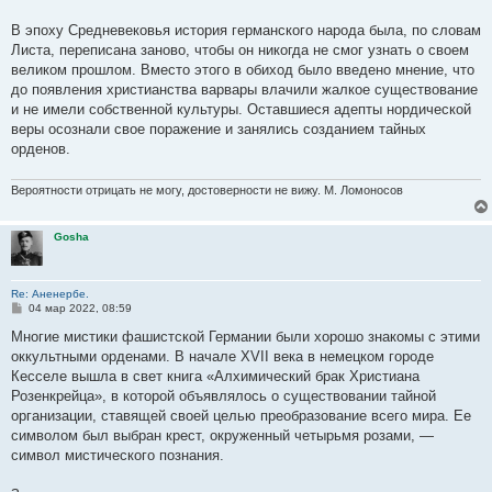
В эпоху Средневековья история германского народа была, по словам
Листа, переписана заново, чтобы он никогда не смог узнать о своем
великом прошлом. Вместо этого в обиход было введено мнение, что
до появления христианства варвары влачили жалкое существование
и не имели собственной культуры. Оставшиеся адепты нордической
веры осознали свое поражение и занялись созданием тайных
орденов.
Вероятности отрицать не могу, достоверности не вижу. М. Ломоносов
Gosha
Re: Аненербе.
С
04 мар 2022, 08:59
о
о
Многие мистики фашистской Германии были хорошо знакомы с этими
б
оккультными орденами. В начале XVII века в немецком городе
щ
е
Кесселе вышла в свет книга «Алхимический брак Христиана
н
Розенкрейца», в которой объявлялось о существовании тайной
и
е
организации, ставящей своей целью преобразование всего мира. Ее
символом был выбран крест, окруженный четырьмя розами, —
символ мистического познания.