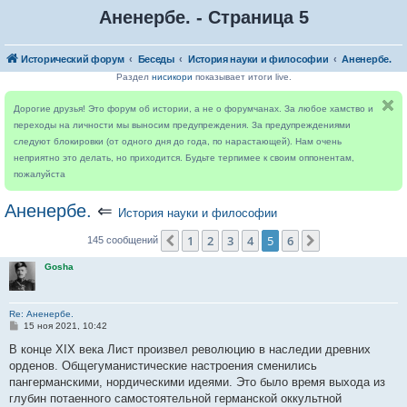
Аненербе. - Страница 5
Исторический форум
Беседы
История науки и философии
Аненербе.
Раздел
нисикори
показывает итоги live.
Дорогие друзья! Это форум об истории, а не о форумчанах. За любое хамство и
переходы на личности мы выносим предупреждения. За предупреждениями
следуют блокировки (от одного дня до года, по нарастающей). Нам очень
неприятно это делать, но приходится. Будьте терпимее к своим оппонентам,
пожалуйста
Аненербе.
⇐
История науки и философии
1
2
3
4
5
6
Пред.
След.
145 сообщений
Gosha
Re: Аненербе.
С
15 ноя 2021, 10:42
о
о
В конце XIX века Лист произвел революцию в наследии древних
б
орденов. Общегуманистические настроения сменились
щ
е
пангерманскими, нордическими идеями. Это было время выхода из
н
глубин потаенного самостоятельной германской оккультной
и