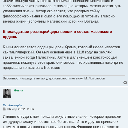
Значительную часть трактата занимает описание магических и
каббалистических ритуалов, с помощью которых можно достигнуть
улучшения жизни. Автор объявляет, что раскрыл тайну
философского камня и смог с его помощью изготовить эликсир
вечной жизни (вспомним магический источник Вотана).
Впоследствии розенкрейцеры вошли в состав масонского
ордена.
К ним добавляется орден рыцарей Храма, который более известен
как тамплиерский. Он был основан еще в 1118 году на землях
захваченной тогда Палестины. Хотя в дальнейшем крестоносцам
пришлось покинуть этот край, считалось, что храмовники никогда не
прерывали контактов с Востоком.
Вероятности отрицать не могу, достоверности не вижу. М. Ломоносов
Gosha
Re: Аненербе.
С
06 мар 2022, 11:06
о
о
Именно оттуда к ним пришли оккультные знания, которые принесли
б
им дурную славу и несметные богатства. И то и другое привело к
щ
е
тому, что против ордена выступил король Франции при поддержке