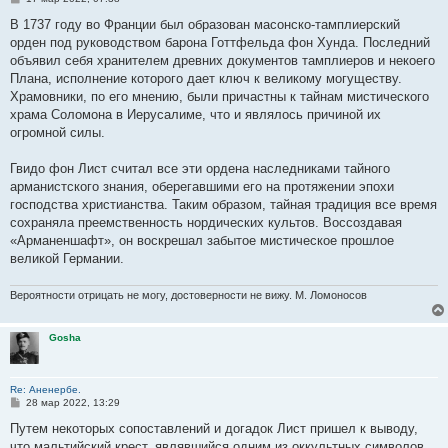
о
о
В 1737 году во Франции был образован масонско-тамплиерский
б
орден под руководством барона Готтфельда фон Хунда. Последний
щ
е
объявил себя хранителем древних документов тамплиеров и некоего
н
Плана, исполнение которого дает ключ к великому могуществу.
и
е
Храмовники, по его мнению, были причастны к тайнам мистического
храма Соломона в Иерусалиме, что и являлось причиной их
огромной силы.
Гвидо фон Лист считал все эти ордена наследниками тайного
арманистского знания, оберегавшими его на протяжении эпохи
господства христианства. Таким образом, тайная традиция все время
сохраняла преемственность нордических культов. Воссоздавая
«Арманеншафт», он воскрешал забытое мистическое прошлое
великой Германии.
Вероятности отрицать не могу, достоверности не вижу. М. Ломоносов
Gosha
Re: Аненербе.
С
28 мар 2022, 13:29
о
о
Путем некоторых сопоставлений и догадок Лист пришел к выводу,
б
что мальтийский крест, являвшийся одним из оккультных символов