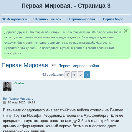
Первая Мировая. - Страница 3
Исторический форум
Крупнейшие войны
Первая мировая война
Первая Мировая.
Дорогие друзья! Это форум об истории, а не о форумчанах. За любое хамство и
переходы на личности мы выносим предупреждения. За предупреждениями
следуют блокировки (от одного дня до года, по нарастающей). Нам очень
неприятно это делать, но приходится. Будьте терпимее к своим оппонентам,
пожалуйста
Первая Мировая.
⇐
Первая мировая война
1
2
3
Пред.
53 сообщения
Gosha
Re: Первая Мировая.
С
26 мар 2025, 19:33
о
о
В течение следующего дня австрийские войска отошли на Гнилую
б
Липу. Группа Иосифа Фердинанда передана Ауффенбергу. Для ее
щ
е
прикрытия в пустом пространстве между 3-й и 5-я австрийскими
н
армиями сформирован конный корпус Витмана в составе двух
и
е
кавалерийских дивизий.