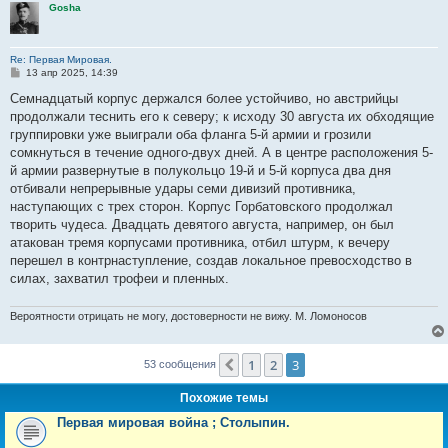
Gosha
Re: Первая Мировая.
С
13 апр 2025, 14:39
о
о
Семнадцатый корпус держался более устойчиво, но австрийцы
б
продолжали теснить его к северу; к исходу 30 августа их обходящие
щ
е
группировки уже выиграли оба фланга 5-й армии и грозили
н
сомкнуться в течение одного-двух дней. А в центре расположения 5-
и
е
й армии развернутые в полукольцо 19-й и 5-й корпуса два дня
отбивали непрерывные удары семи дивизий противника,
наступающих с трех сторон. Корпус Горбатовского продолжал
творить чудеса. Двадцать девятого августа, например, он был
атакован тремя корпусами противника, отбил штурм, к вечеру
перешел в контрнаступление, создав локальное превосходство в
силах, захватил трофеи и пленных.
Вероятности отрицать не могу, достоверности не вижу. М. Ломоносов
1
2
3
Пред.
53 сообщения
Похожие темы
Первая мировая война ; Столыпин.