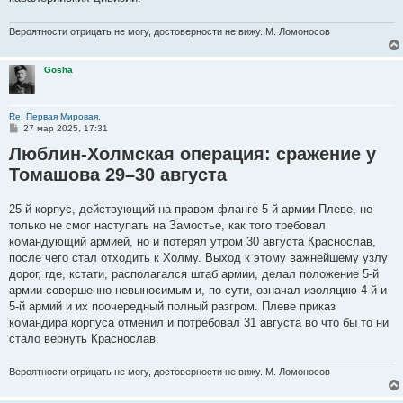
Вероятности отрицать не могу, достоверности не вижу. М. Ломоносов
Gosha
Re: Первая Мировая.
С
27 мар 2025, 17:31
о
Люблин-Холмская операция: сражение у
о
б
Томашова 29–30 августа
щ
е
н
и
25-й корпус, действующий на правом фланге 5-й армии Плеве, не
е
только не смог наступать на Замостье, как того требовал
командующий армией, но и потерял утром 30 августа Краснослав,
после чего стал отходить к Холму. Выход к этому важнейшему узлу
дорог, где, кстати, располагался штаб армии, делал положение 5-й
армии совершенно невыносимым и, по сути, означал изоляцию 4-й и
5-й армий и их поочередный полный разгром. Плеве приказ
командира корпуса отменил и потребовал 31 августа во что бы то ни
стало вернуть Краснослав.
Вероятности отрицать не могу, достоверности не вижу. М. Ломоносов