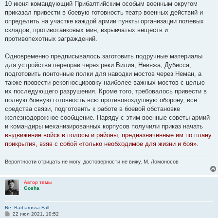
е
10 июня командующий Прибалтийским особым военным округом
приказал привести в боевую готовность театр военных действий и
определить на участке каждой армии пункты организации полевых
складов, противотанковых мин, взрывчатых веществ и
противопехотных заграждений.
Одновременно предписывалось заготовить подручные материалы
для устройства переправ через реки Вилия, Невяжа, Дубисса,
подготовить понтонные полки для наводки мостов через Неман, а
также провести рекогносцировку наиболее важных мостов с целью
их последующего разрушения. Кроме того, требовалось привести в
полную боевую готовность всю противовоздушную оборону, все
средства связи, подготовить к работе в боевой обстановке
железнодорожное сообщение. Наряду с этим военные советы армий
и командиры механизированных корпусов получили приказ начать
выдвижение войск в полосы и районы, предназначенные им по плану
прикрытия, взяв с собой «только необходимое для жизни и боя».
Вероятности отрицать не могу, достоверности не вижу. М. Ломоносов
Автор темы
Gosha
Re: Barbarossa Fall
С
22 июл 2021, 10:52