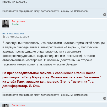
иметь не может».
Вероятности отрицать не могу, достоверности не вижу. М. Ломоносов
Автор темы
Gosha
Re: Barbarossa Fall
С
30 июл 2021, 13:28
о
о
В сообщении говорилось, что объектами налетов германской авиации
б
в первую очередь явятся электростанция «Свирь-3», московские
щ
е
заводы, производящие отдельные части к самолетам
н
(электрооборудование, шарикоподшипники, покрышки), а также
и
е
авторемонтные мастерские. В военных действиях на стороне
Германии может принять активное участие Венгрия.
На препроводительной записке к сообщению Сталин нанес
резолюцию: «Т-щу Меркулову. Можете послать ваш “источник"
из штаба Герм, авиации ке... матери. Это не “источник ”, а
дезинформатор. И. Ст.».
Вероятности отрицать не могу, достоверности не вижу. М. Ломоносов
Автор темы