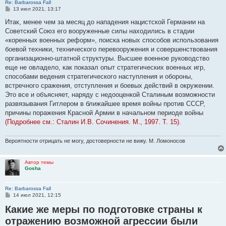
Re: Barbarossa Fall
С
13 июл 2021, 13:17
о
о
Итак, менее чем за месяц до нападения нацистской Германии на
б
Советский Союз его вооруженные силы находились в стадии
щ
е
«коренных военных реформ», поиска новых способов использования
н
боевой техники, технического перевооружения и совершенствования
и
е
организационно-штатной структуры. Высшее военное руководство
еще не овладело, как показал опыт стратегических военных игр,
способами ведения стратегического наступления и обороны,
встречного сражения, отступления и боевых действий в окружении.
Это все и объясняет, наряду с недооценкой Сталиным возможности
развязывания Гитлером в ближайшее время войны против СССР,
причины поражения Красной Армии в начальном периоде войны
(Подробнее см.: Сталин И.В. Сочинения. М., 1997. Т. 15).
Вероятности отрицать не могу, достоверности не вижу. М. Ломоносов
Автор темы
Gosha
Re: Barbarossa Fall
С
14 июл 2021, 12:15
о
Какие же меры по подготовке страны к
о
б
отражению возможной агрессии были
щ
е