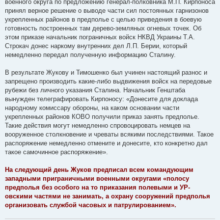
военного округа по предложению генерал-полковника М.П. Кирпоноса
принял верное решение о выводе части сил постоянных гарнизонов
укрепленных районов в предполье с целью приведения в боевую
готовность построенных там дерево-земляных огневых точек. Об
этом приказе начальник пограничных войск НКВД Украины Т.А.
Строкач донес наркому внутренних дел Л.П. Берии, который
немедленно передал полученную информацию Сталину.
В результате Жукову и Тимошенко был учинен настоящий разнос и
запрещено производить какие-либо выдвижения войск на передовые
рубежи без личного указания Сталина. Начальник Генштаба
вынужден телеграфировать Кирпоносу: «Донесите для доклада
народному комиссару обороны, на каком основании части
укрепленных районов КОВО получили приказ занять предполье.
Такие действия могут немедленно спровоцировать немцев на
вооруженное столкновение и чреваты всякими последствиями. Такое
распоряжение немедленно отмените и донесите, кто конкретно дал
такое самочинное распоряжение».
На следующий день Жуков предписал всем командующим
западными приграничными военными округами «полосу
предполья без особого на то приказания полевыми и УР-
овскими частями не занимать, а охрану сооружений предполья
организовать службой часовых и патрулированием».