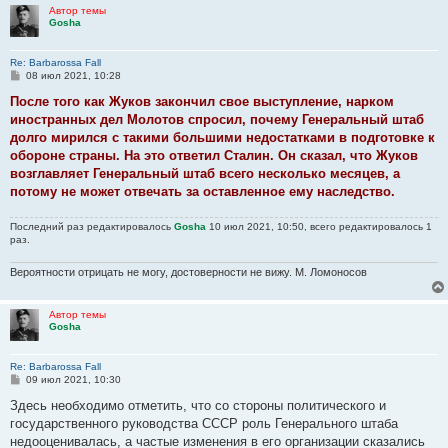
Автор темы
Gosha
Re: Barbarossa Fall
С
08 июл 2021, 10:28
о
о
После того как Жуков закончил свое выступление, нарком
б
иностранных дел Молотов спросил, почему Генеральный штаб
щ
е
долго мирился с такими большими недостатками в подготовке к
н
обороне страны. На это ответил Сталин. Он сказал, что Жуков
и
е
возглавляет Генеральный штаб всего несколько месяцев, а
потому не может отвечать за оставленное ему наследство.
Последний раз редактировалось
Gosha
10 июл 2021, 10:50, всего редактировалось 1
раз.
Вероятности отрицать не могу, достоверности не вижу. М. Ломоносов
Автор темы
Gosha
Re: Barbarossa Fall
С
09 июл 2021, 10:30
о
о
Здесь необходимо отметить, что со стороны политического и
б
государственного руководства СССР роль Генерального штаба
щ
е
недооценивалась, а частые изменения в его организации сказались