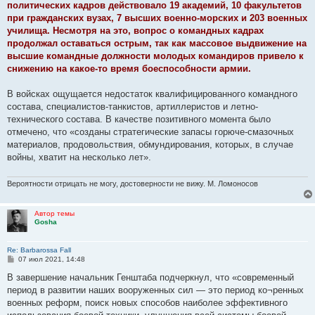
политических кадров действовало 19 академий, 10 факультетов
при гражданских вузах, 7 высших военно-морских и 203 военных
училища. Несмотря на это, вопрос о командных кадрах
продолжал оставаться острым, так как массовое выдвижение на
высшие командные должности молодых командиров привело к
снижению на какое-то время боеспособности армии.
В войсках ощущается недостаток квалифицированного командного
состава, специалистов-танкистов, артиллеристов и летно-
технического состава. В качестве позитивного момента было
отмечено, что «созданы стратегические запасы горюче-смазочных
материалов, продовольствия, обмундирования, которых, в случае
войны, хватит на несколько лет».
Вероятности отрицать не могу, достоверности не вижу. М. Ломоносов
Автор темы
Gosha
Re: Barbarossa Fall
С
07 июл 2021, 14:48
о
о
В завершение начальник Генштаба подчеркнул, что «современный
б
период в развитии наших вооруженных сил — это период ко¬ренных
щ
е
военных реформ, поиск новых способов наиболее эффективного
н