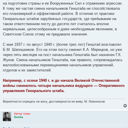
н
на подготовке страны и ее Вооруженных Сил к отражению агрессии.
и
е
К тому же частая смена начальников Генштаба не способствовала
его планомерной и эффективной работе. В отличие от практики
Генеральных штабов зарубежных государств, где пребывание на
таком ответственном посту до десяти лет считалось вполне
нормальным, целесообразным и даже необходимым явлением, в
Советском Союзе этому не придавали значения.
С мая 1937 г. по август 1940 г. (более трех лет) Генштаб возглавлял
Б.М. Шапошников. Его на этом посту сменил К.А. Мерецков, но уже
через пять месяцев на пост начальника Генштаба был назначен Г.К.
Жуков. Смена начальников Генштаба, как правило, сопровождалась
малообоснованными перемещениями начальников управлений,
отделов и их заместителей.
Например, с осени 1940 г. и до начала Великой Отечественной
войны сменилось четыре начальника ведущего — Оперативного
управления Генерального штаба.
Вероятности отрицать не могу, достоверности не вижу. М. Ломоносов
Автор темы
Gosha