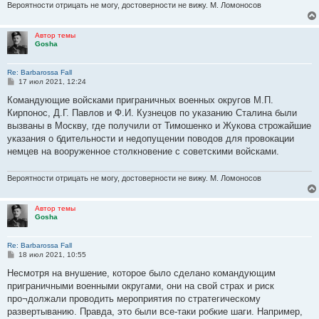
Вероятности отрицать не могу, достоверности не вижу. М. Ломоносов
Автор темы
Gosha
Re: Barbarossa Fall
С
17 июл 2021, 12:24
о
о
Командующие войсками приграничных военных округов М.П.
б
Кирпонос, Д.Г. Павлов и Ф.И. Кузнецов по указанию Сталина были
щ
е
вызваны в Москву, где получили от Тимошенко и Жукова строжайшие
н
указания о бдительности и недопущении поводов для провокации
и
е
немцев на вооруженное столкновение с советскими войсками.
Вероятности отрицать не могу, достоверности не вижу. М. Ломоносов
Автор темы
Gosha
Re: Barbarossa Fall
С
18 июл 2021, 10:55
о
о
Несмотря на внушение, которое было сделано командующим
б
приграничными военными округами, они на свой страх и риск
щ
е
про¬должали проводить мероприятия по стратегическому
н
развертыванию. Правда, это были все-таки робкие шаги. Например,
и