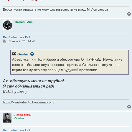
Вероятности отрицать не могу, достоверности не вижу. М. Ломоносов
Камиль Абэ
Re: Barbarossa Fall
С
03 июл 2021, 14:48
о
о
б
Gosha
:
щ
е
Абвер усыпил Политбюро и обезоружил ОГПУ-НКВД. Нежелание
н
воевать, больше неуверенность привела Сталина к тому что он
и
е
верил всему, что ему сообщал будущий противник.
Ах, обмануть меня не трудно!..
Я сам обманываться рад!
(А.С.Пушкин)
https://kamil-abe-46.livejournal.com/
Автор темы
Gosha
Re: Barbarossa Fall