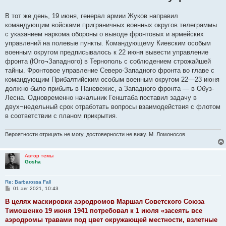
В тот же день, 19 июня, генерал армии Жуков направил
командующим войсками приграничных военных округов телеграммы
с указанием наркома обороны о выводе фронтовых и армейских
управлений на полевые пункты. Командующему Киевским особым
военным округом предписывалось к 22 июня вывести управление
фронта (Юго¬Западного) в Тернополь с соблюдением строжайшей
тайны. Фронтовое управление Северо-Западного фронта во главе с
командующим Прибалтийским особым военным округом 22—23 июня
должно было прибыть в Паневежис, а Западного фронта — в Обуз-
Лесна. Одновременно начальник Генштаба поставил задачу в
двух¬недельный срок отработать вопросы взаимодействия с флотом
в соответствии с планом прикрытия.
Вероятности отрицать не могу, достоверности не вижу. М. Ломоносов
Автор темы
Gosha
Re: Barbarossa Fall
С
01 авг 2021, 10:43
о
о
В целях маскировки аэродромов Маршал Советского Союза
б
Тимошенко 19 июня 1941 потребовал к 1 июля «засеять все
щ
е
аэродромы травами под цвет окружающей местности, взлетные
н