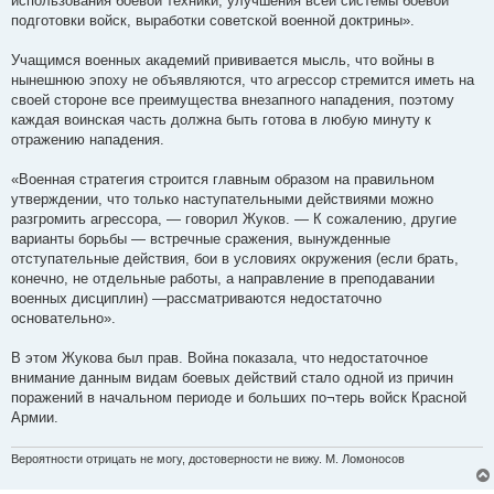
использования боевой техники, улучшения всей системы боевой
и
е
подготовки войск, выработки советской военной доктрины».
Учащимся военных академий прививается мысль, что войны в
нынешнюю эпоху не объявляются, что агрессор стремится иметь на
своей стороне все преимущества внезапного нападения, поэтому
каждая воинская часть должна быть готова в любую минуту к
отражению нападения.
«Военная стратегия строится главным образом на правильном
утверждении, что только наступательными действиями можно
разгромить агрессора, — говорил Жуков. — К сожалению, другие
варианты борьбы — встречные сражения, вынужденные
отступательные действия, бои в условиях окружения (если брать,
конечно, не отдельные работы, а направление в преподавании
военных дисциплин) —рассматриваются недостаточно
основательно».
В этом Жукова был прав. Война показала, что недостаточное
внимание данным видам боевых действий стало одной из причин
поражений в начальном периоде и больших по¬терь войск Красной
Армии.
Вероятности отрицать не могу, достоверности не вижу. М. Ломоносов