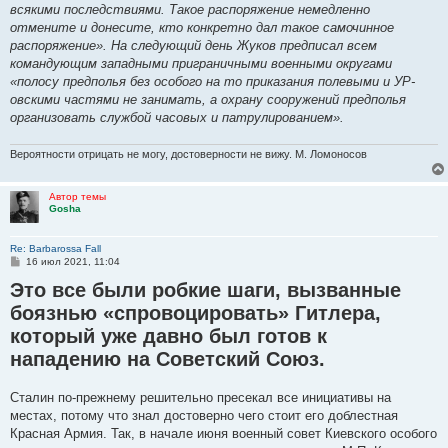
всякими последствиями. Такое распоряжение немедленно
отмените и донесите, кто конкретно дал такое самочинное
распоряжение». На следующий день Жуков предписал всем
командующим западными приграничными военными округами
«полосу предполья без особого на то приказания полевыми и УР-
овскими частями не занимать, а охрану сооружений предполья
организовать службой часовых и патрулированием».
Вероятности отрицать не могу, достоверности не вижу. М. Ломоносов
Автор темы
Gosha
Re: Barbarossa Fall
С
16 июл 2021, 11:04
о
Это все были робкие шаги, вызванные
о
б
боязнью «спровоцировать» Гитлера,
щ
е
который уже давно был готов к
н
и
нападению на Советский Союз.
е
Сталин по-прежнему решительно пресекал все инициативы на
местах, потому что знал достоверно чего стоит его доблестная
Красная Армия. Так, в начале июня военный совет Киевского особого