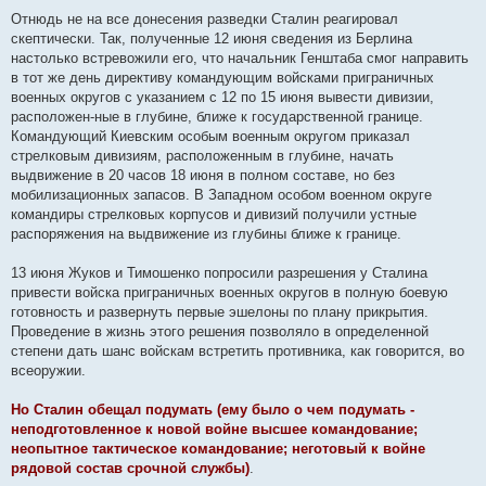
о
о
Отнюдь не на все донесения разведки Сталин реагировал
б
скептически. Так, полученные 12 июня сведения из Берлина
щ
е
настолько встревожили его, что начальник Генштаба смог направить
н
в тот же день директиву командующим войсками приграничных
и
е
военных округов с указанием с 12 по 15 июня вывести дивизии,
расположен-ные в глубине, ближе к государственной границе.
Командующий Киевским особым военным округом приказал
стрелковым дивизиям, расположенным в глубине, начать
выдвижение в 20 часов 18 июня в полном составе, но без
мобилизационных запасов. В Западном особом военном округе
командиры стрелковых корпусов и дивизий получили устные
распоряжения на выдвижение из глубины ближе к границе.
13 июня Жуков и Тимошенко попросили разрешения у Сталина
привести войска приграничных военных округов в полную боевую
готовность и развернуть первые эшелоны по плану прикрытия.
Проведение в жизнь этого решения позволяло в определенной
степени дать шанс войскам встретить противника, как говорится, во
всеоружии.
Но Сталин обещал подумать (ему было о чем подумать -
неподготовленное к новой войне высшее командование;
неопытное тактическое командование; неготовый к войне
рядовой состав срочной службы)
.