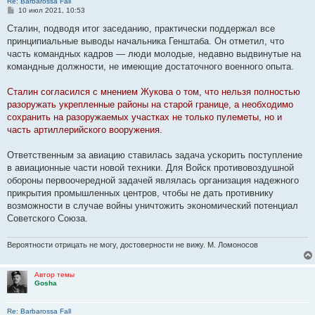
Re: Barbarossa Fall
С
10 июл 2021, 10:53
о
о
Сталин, подводя итог заседанию, практически поддержал все
б
принципиальные выводы начальника Генштаба. Он отметил, что
щ
е
часть командных кадров — люди молодые, недавно выдвинутые на
н
командные должности, не имеющие достаточного военного опыта.
и
е
Сталин согласился с мнением Жукова о том, что нельзя полностью
разоружать укрепленные районы на старой границе, а необходимо
сохранить на разоружаемых участках не только пулеметы, но и
часть артиллерийского вооружения.
Ответственным за авиацию ставилась задача ускорить поступление
в авиационные части новой техники. Для Войск противовоздушной
обороны первоочередной задачей являлась организация надежного
прикрытия промышленных центров, чтобы не дать противнику
возможности в случае войны уничтожить экономический потенциал
Советского Союза.
Вероятности отрицать не могу, достоверности не вижу. М. Ломоносов
Автор темы
Gosha
Re: Barbarossa Fall