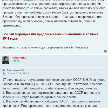
противотанковых мин и проволочных заграждений перед передним
краем производить с таким расчетом, чтобы минное поле по особому
приказу в случае необходимости могло быть установлено в течение
3 часов. Одновременно приказывалось тщательно проработать план
противовоздушной обороны, замаскировать самолеты, танки и
артиллерию.
Все эти мероприятия предписывалось выполнить к 25 июня
1941 года.
Вероятности отрицать не могу, достоверности не вижу. М. Ломоносов
Автор темы
Gosha
Re: Barbarossa Fall
С
29 июл 2021, 11:32
о
о
17 июня нарком государственной безопасности СССР В.Н. Мер-кулов
б
направил в ЦК ВКП(б) и СНК СССР сообщение, в котором, ссылаясь
щ
е
на источник, работающий в штабе германской авиации, отмечал:
н
1. Все мероприятия по подготовки нападения на СССР полностью
и
е
завершены и удар можно ожидать в любое время;
2. В кругах штаба авиации сообщение ТАСС... воспринято весьма
иронически. Подчеркивают, что это заявление никакого значения