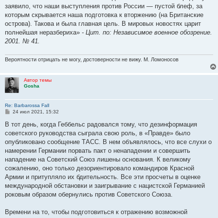
заявило, что наши выступления против России — пустой блеф, за
которым скрывается наша подготовка к вторжению (на Британские
острова). Такова и была главная цель. В мировых новостях царит
полнейшая неразбериха»
- Цит. по: Независимое военное обозрение.
2001. № 41.
Вероятности отрицать не могу, достоверности не вижу. М. Ломоносов
Автор темы
Gosha
Re: Barbarossa Fall
С
24 июл 2021, 15:32
о
о
В тот день, когда Геббельс радовался тому, что дезинформация
б
советского руководства сыграла свою роль, в «Правде» было
щ
е
опубликовано сообщение ТАСС. В нем объявлялось, что все слухи о
н
намерении Германии порвать пакт о ненападении и совершить
и
е
нападение на Советский Союз лишены основания. К великому
сожалению, оно только дезориентировало командиров Красной
Армии и притупляло их бдительность. Все эти просчеты в оценке
международной обстановки и заигрывание с нацистской Германией
роковым образом обернулись против Советского Союза.
Времени на то, чтобы подготовиться к отражению возможной