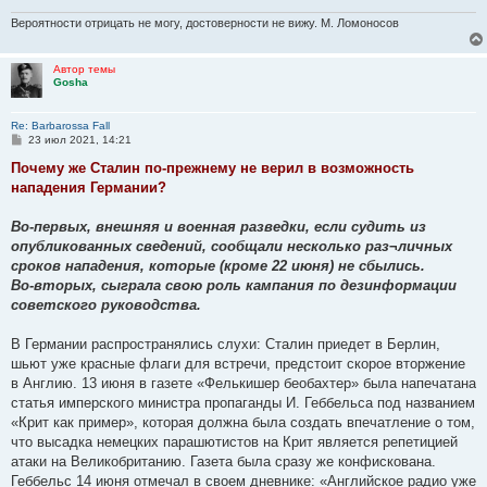
Вероятности отрицать не могу, достоверности не вижу. М. Ломоносов
Автор темы
Gosha
Re: Barbarossa Fall
С
23 июл 2021, 14:21
о
о
Почему же Сталин по-прежнему не верил в возможность
б
нападения Германии?
щ
е
н
Во-первых, внешняя и военная разведки, если судить из
и
е
опубликованных сведений, сообщали несколько раз¬личных
сроков нападения, которые (кроме 22 июня) не сбылись.
Во-вторых, сыграла свою роль кампания по дезинформации
советского руководства.
В Германии распространялись слухи: Сталин приедет в Берлин,
шьют уже красные флаги для встречи, предстоит скорое вторжение
в Англию. 13 июня в газете «Фелькишер беобахтер» была напечатана
статья имперского министра пропаганды И. Геббельса под названием
«Крит как пример», которая должна была создать впечатление о том,
что высадка немецких парашютистов на Крит является репетицией
атаки на Великобританию. Газета была сразу же конфискована.
Геббельс 14 июня отмечал в своем дневнике: «Английское радио уже