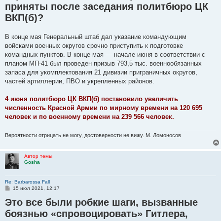
приняты после заседания политбюро ЦК
н
и
ВКП(б)?
е
В конце мая Генеральный штаб дал указание командующим
войсками военных округов срочно приступить к подготовке
командных пунктов. В конце мая — начале июня в соответствии с
планом МП-41 был проведен призыв 793,5 тыс. военнообязанных
запаса для укомплектования 21 дивизии приграничных округов,
частей артиллерии, ПВО и укрепленных районов.
4 июня политбюро ЦК ВКП(б) постановило увеличить
численность Красной Армии по мирному времени на 120 695
человек и по военному времени на 239 566 человек.
Вероятности отрицать не могу, достоверности не вижу. М. Ломоносов
Автор темы
Gosha
Re: Barbarossa Fall
С
15 июл 2021, 12:17
о
Это все были робкие шаги, вызванные
о
б
боязнью «спровоцировать» Гитлера,
щ
е