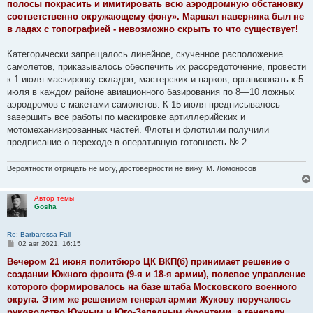
полосы покрасить и имитировать всю аэродромную обстановку
и
е
соответственно окружающему фону». Маршал наверняка был не
в ладах с топографией - невозможно скрыть то что существует!
Категорически запрещалось линейное, скученное расположение
самолетов, приказывалось обеспечить их рассредоточение, провести
к 1 июля маскировку складов, мастерских и парков, организовать к 5
июля в каждом районе авиационного базирования по 8—10 ложных
аэродромов с макетами самолетов. К 15 июля предписывалось
завершить все работы по маскировке артиллерийских и
мотомеханизированных частей. Флоты и флотилии получили
предписание о переходе в оперативную готовность № 2.
Вероятности отрицать не могу, достоверности не вижу. М. Ломоносов
Автор темы
Gosha
Re: Barbarossa Fall
С
02 авг 2021, 16:15
о
о
Вечером 21 июня политбюро ЦК ВКП(б) принимает решение о
б
создании Южного фронта (9-я и 18-я армии), полевое управление
щ
е
которого формировалось на базе штаба Московского военного
н
округа. Этим же решением генерал армии Жукову поручалось
и
е
руководство Южным и Юго-Западным фронтами, а генералу