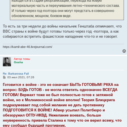
находятся в стадии реорганизации, перехода на новую
и
е
материальную часть и переучивания летно¬технического состава.
И только через год-полтора они могут предстать в совершенно
обновленном, мощном, боевом виде.
То есть за три недели до войны начальник Генштаба
отмечает
, что
ВВС страны к войне будут готовы только через год -полтора, а как
собираются встретить фашистское нападение что-то и не говорит.
https://kamil-abe-46.livejournal.com/
Автор темы
Gosha
Re: Barbarossa Fall
С
03 июл 2021, 07:26
о
о
Готовится к войне - это не означает БЫТЬ ГОТОВЫМ! РККА на
б
вопрос: БУДЬ ГОТОВ - не могла ответить однозначно ВСЕГДА
щ
е
ГОТОВА! Вермахт тоже не был полностью готов к затяжной
н
войне, но к Молниеносной войне вполне! Теория Блицкрига
и
е
подразумевает под собой желание не дать противнику
ПОДГОТОВИТСЯ К ВОЙНЕ! Абвер усыпил Политбюро и
обезоружил ОГПУ-НКВД. Нежелание воевать, больше
неуверенность привела Сталина к тому что он верил всему, что
ему сообщал будущий противник.