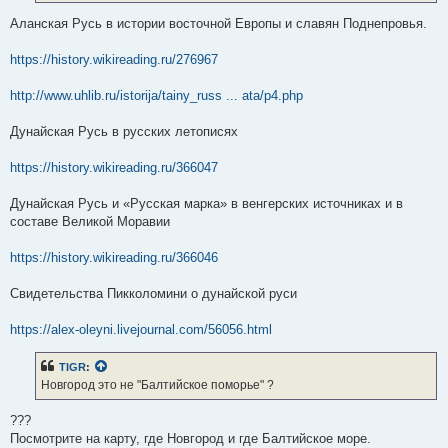
и
е
Аланская Русь в истории восточной Европы и славян Поднепровья.
https://history.wikireading.ru/276967
http://www.uhlib.ru/istorija/tainy_russ ... ata/p4.php
Дунайская Русь в русских летописях
https://history.wikireading.ru/366047
Дунайская Русь и «Русская марка» в венгерских источниках и в
составе Великой Моравии
https://history.wikireading.ru/366046
Свидетельства Пикколомини о дунайской руси
https://alex-oleyni.livejournal.com/56056.html
TIGR
:
Новгород это не "Балтийское поморье" ?
???
Посмотрите на карту, где Новгород и где Балтийское море.