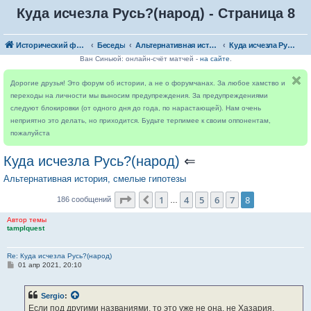
Куда исчезла Русь?(народ) - Страница 8
Исторический форум
Беседы
Альтернативная история, смелые гипотезы
Куда исчезла Русь?(народ)
Ван Синьюй: онлайн-счёт матчей -
на сайте
.
Дорогие друзья! Это форум об истории, а не о форумчанах. За любое хамство и
переходы на личности мы выносим предупреждения. За предупреждениями
следуют блокировки (от одного дня до года, по нарастающей). Нам очень
неприятно это делать, но приходится. Будьте терпимее к своим оппонентам,
пожалуйста
Куда исчезла Русь?(народ)
⇐
Альтернативная история, смелые гипотезы
Страница
8
из
8
1
4
5
6
7
8
Пред.
186 сообщений
…
Автор темы
tamplquest
Re: Куда исчезла Русь?(народ)
С
01 апр 2021, 20:10
о
о
б
Sergio
:
щ
е
Если под другими названиями, то это уже не она, не Хазария.