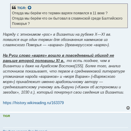
TIGR
:
Откуда мы берём что термин варяги появился в 11 веке ?
Откуда мы берём что он бытовал в славянской среде Балтийского
Поморья ?
Наряду с этнонимом «рос» в Византии на рубеже X—XI вв.
появился еще один термин для обозначения наемников из
славянского Поморья — «варанг» (древнерусское «варяг»).
На Руси слово «варяг» вошло в повседневный обиход не
раньше второй половины XI в.
, то есть позднее, чем в
Византии и даже на Арабском Востоке[155]. Более того, анализ
источников показывает, что первое в средневековой литературе
упоминание народа «варанков» и «моря Варанк» («Варяжского
моря») принадлежит именно арабоязычному автору —
среднеазиатскому ученому аль-Бируни («Канон об астрономии и
звездах», 1030 г.), который почерпнул свои сведения из Византии.
https://history.wikireading.ru/163379
TIGR