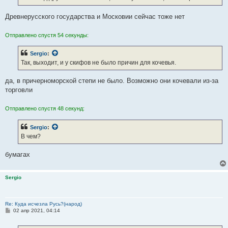
н
и
е
Древнерусского государства и Московии сейчас тоже нет
Отправлено спустя 54 секунды:
Sergio
:
Так, выходит, и у скифов не было причин для кочевья.
да, в причерноморской степи не было. Возможно они кочевали из-за
торговли
Отправлено спустя 48 секунд:
Sergio
:
В чем?
бумагах
Sergio
Re: Куда исчезла Русь?(народ)
С
02 апр 2021, 04:14
о
о