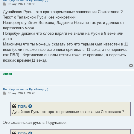
Re: Куда исчезла Русь?(народ)
С
05 апр 2021, 19:58
о
о
Дунайская Русь - это кратковременные завоевания Святослава ?
б
Текст о "аланской Руси" без конкретики.
щ
е
Новгород с учётом Волхова, Ладоги и Невы не так уж и далеко от
н
варяжского моря.
и
е
Попробуй докажи что слово варяги не знали на Руси в 9 веке или
д.н.э.
Максимум что ты можешь сказать это что термин был известен в 11
веке (если письменные источники оригиналы 11 века, а не перепись
как ПВЛ)...бертинскии анналы кстати тоже не оригинал, а перепись
позжих времен(11 века).
Антон
Re: Куда исчезла Русь?(народ)
С
05 апр 2021, 20:28
о
о
б
TIGR
:
щ
е
Дунайская Русь - это кратковременные завоевания Святослава ?
н
и
е
Это славянская русь в Подунавье.
TIGR
: