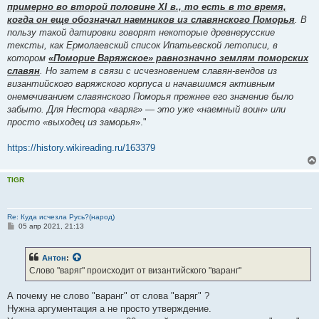
примерно во второй половине XI в., то есть в то время,
когда он еще обозначал наемников из славянского Поморья
. В
пользу такой датировки говорят некоторые древнерусские
тексты, как Ермолаевский список Ипатьевской летописи, в
котором
«Поморие Варяжское» равнозначно землям поморских
славян
. Но затем в связи с исчезновением славян-вендов из
византийского варяжского корпуса и начавшимся активным
онемечиванием славянского Поморья прежнее его значение было
забыто. Для Нестора «варяг» — это уже «наемный воин» или
просто «выходец из заморья
»."
https://history.wikireading.ru/163379
TIGR
Re: Куда исчезла Русь?(народ)
С
05 апр 2021, 21:13
о
о
б
Антон
:
щ
е
Слово "варяг" происходит от византийского "варанг"
н
и
е
А почему не слово "варанг" от слова "варяг" ?
Нужна аргументация а не просто утверждение.