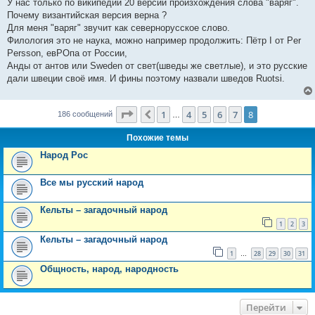
У нас только по википедии 20 версий произхождения слова "варяг".
Почему византийская версия верна ?
Для меня "варяг" звучит как севернорусское слово.
Филология это не наука, можно например продолжить: Пётр I от Per
Persson, евРОпа от России,
Анды от антов или Sweden от свет(шведы же светлые), и это русские
дали швеции своё имя. И фины поэтому назвали шведов Ruotsi.
Страница
8
из
8
1
4
5
6
7
8
Пред.
186 сообщений
…
Похожие темы
Народ Рос
Все мы русский народ
Кельты – загадочный народ
1
2
3
Кельты – загадочный народ
1
28
29
30
31
…
Общность, народ, народность
Перейти