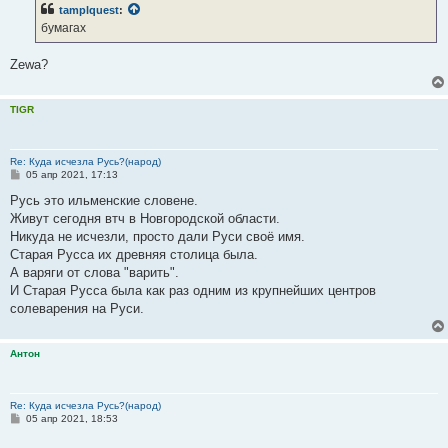
б
tamplquest
:
щ
е
бумагах
н
и
е
Zewa?
TIGR
Re: Куда исчезла Русь?(народ)
С
05 апр 2021, 17:13
о
о
Русь это ильменские словене.
б
Живут сегодня втч в Новгородской области.
щ
е
Никуда не исчезли, просто дали Руси своё имя.
н
Старая Русса их древняя столица была.
и
е
А варяги от слова "варить".
И Старая Русса была как раз одним из крупнейших центров
солеварения на Руси.
Антон
Re: Куда исчезла Русь?(народ)
С
05 апр 2021, 18:53
о
о