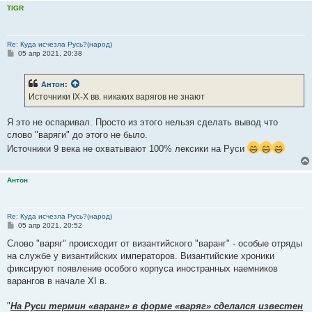
TIGR
Re: Куда исчезла Русь?(народ)
С
05 апр 2021, 20:38
о
о
б
Антон
:
щ
е
Источники IХ-X вв. никаких варягов не знают
н
и
е
Я это не оспаривал. Просто из этого нельзя сделать вывод что
слово "варяги" до этого не было.
Источники 9 века не охватывают 100% лексики на Руси
Антон
Re: Куда исчезла Русь?(народ)
С
05 апр 2021, 20:52
о
о
Слово "варяг" происходит от византийского "варанг" - особые отряды
б
на службе у византийских императоров. Византийские хроники
щ
е
фиксируют появление особого корпуса иностранных наемников
н
варангов в начале XI в.
и
е
"
На Руси термин «варанг» в форме «варяг» сделался известен