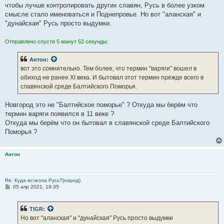
чтобы лучше контролировать других славян, Русь в более узком
смысле стало именоваться и Поднепровье. Но вот "аланская" и
"дунайская" Русь просто выдумки.
Отправлено спустя 5 минут 52 секунды:
Антон
:
вот это сомнительно. Тем более, что термин "варяги" вошел в
обиход не ранее XI века. И бытовал этот термин прежде всего в
славянской среде Балтийского Поморья.
Новгород это не "Балтийское поморье" ? Откуда мы берём что
термин варяги появился в 11 веке ?
Откуда мы берём что он бытовал в славянской среде Балтийского
Поморья ?
Антон
Re: Куда исчезла Русь?(народ)
С
05 апр 2021, 19:35
о
о
б
TIGR
:
щ
е
Но вот "аланская" и "дунайская" Русь просто выдумки
н