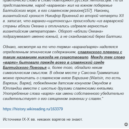
практически слово в слово повторяют русских летописцев. По их
представлениям, народ «варанков» жил на южном побережье
Балтийского моря, в его славянском регионе[157]. Наконец,
византийский хронист Никифор Вриенний во второй четверти XII
в. записал, что варанги-«щитоносцы» происходили «из варварской
страны вблизи Океана и отличались издревле верностью
византийским императорам». Оборот «вблизи Океана»
подразумевает именно южный, а не скандинавский берег Балтики.
Однако, несмотря на то что термин «варанг/варяг» наделялся
определенным этническим содержанием,
славянского племени с
таким названием никогда не существовало
.
Между тем слово
«варяг» бытовало прежде всего в славянской среде
Балтийского Поморья
и, более того, обладало неким
символическим смыслом. В одном месте у Саксона Грамматика
можно прочитать о славянском князе Варизине (Warisin, то есть
Варязин, Варяг), побежденном датским конунгом Омундом в
Ютландии вместе с шестью другими славянскими князьями.
Употребление слова «варяг» как имени собственного убедительно
свидетельствует о его священном значении у славян
."
https://history.wikireading.ru/163379
Источники IХ-X вв. никаких варягов не знают.