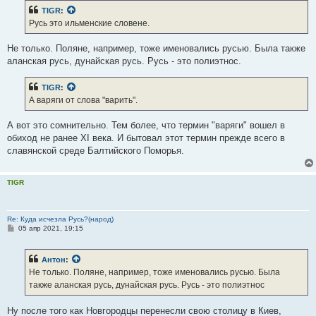
б
TIGR
:
щ
е
Русь это ильменские словене.
н
и
е
Не только. Поляне, например, тоже именовались русью. Была также
аланская русь, дунайская русь. Русь - это полиэтнос.
TIGR
:
А варяги от слова "варить".
А вот это сомнительно. Тем более, что термин "варяги" вошел в
обиход не ранее XI века. И бытовал этот термин прежде всего в
славянской среде Балтийского Поморья.
TIGR
Re: Куда исчезла Русь?(народ)
С
05 апр 2021, 19:15
о
о
б
Антон
:
щ
е
Не только. Поляне, например, тоже именовались русью. Была
н
также аланская русь, дунайская русь. Русь - это полиэтнос
и
е
Ну после того как Новгородцы перенесли свою столицу в Киев,