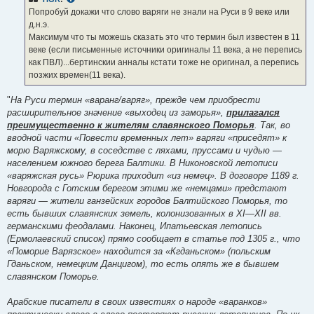
Попробуй докажи что слово варяги не знали на Руси в 9 веке или
д.н.э.
Максимум что ты можешь сказать это что термин был известен в 11
веке (если письменные источники оригиналы 11 века, а не перепись
как ПВЛ)...бертинскии анналы кстати тоже не оригинал, а перепись
позжих времен(11 века).
"
На Руси термин «варанг/варяг», прежде чем приобрести
расширительное значение «выходец из заморья»,
прилагался
преимущественно к жителям славянского Поморья
. Так, во
вводной части «Повести временных лет» варяги «приседят» к
морю Варяжскому, в соседстве с ляхами, пруссами и чудью —
населением южного берега Балтики. В Никоновской летописи
«варяжская русь» Рюрика приходит «из немец». В договоре 1189 г.
Новгорода с Готским берегом этими же «немцами» предстают
варяги — жители ганзейских городов Балтийского Поморья, то
есть бывших славянских земель, колонизованных в XI—XII вв.
германскими феодалами. Наконец, Ипатьевская летопись
(Ермолаевский список) прямо сообщает в статье под 1305 г., что
«Поморие Варязское» находится за «Кгданьском» (польским
Гданьском, немецким Данцигом), то есть опять же в бывшем
славянском Поморье.
Арабские писатели в своих известиях о народе «варанков»