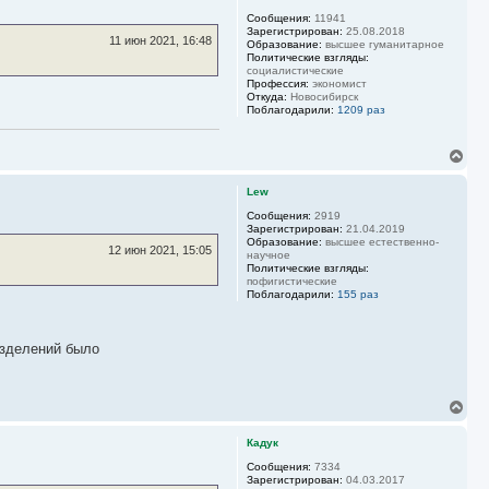
а
Сообщения:
11941
ч
Зарегистрирован:
25.08.2018
11 июн 2021, 16:48
а
Образование:
высшее гуманитарное
Политические взгляды:
л
социалистические
у
Профессия:
экономист
Откуда:
Новосибирск
Поблагодарили:
1209 раз
В
е
р
Lew
н
у
Сообщения:
2919
Зарегистрирован:
21.04.2019
т
Образование:
высшее естественно-
ь
12 июн 2021, 15:05
научное
с
Политические взгляды:
я
пофигистические
к
Поблагодарили:
155 раз
н
а
ч
азделений было
а
л
у
В
е
р
Кадук
н
у
Сообщения:
7334
Зарегистрирован:
04.03.2017
т