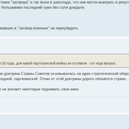
тники "заговора" и так были в шоколаде, что они могли выиграть в резу
 большевики последний хрен без соли доедали.
вавших в "заговор военных" не переубедить
0 годы, для какой партизанской войны их готовили - тот еще вопрос.
ая доктрина Страны Советов основывалась на идее стратегической обор
родной, партизанской. Отказ от этой доктрины дорого обошёлся стране..
о не желают некоторые поднимать свои веки...