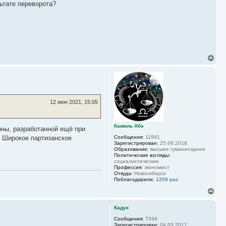
льтате переворота?
а
л
у
В
е
р
н
у
т
ь
12 июн 2021, 15:05
с
я
к
Камиль Абэ
н
оны, разработанной ещё при
а
. Широкое партизанское
Сообщения:
11941
ч
Зарегистрирован:
25.08.2018
а
Образование:
высшее гуманитарное
Политические взгляды:
л
социалистические
у
Профессия:
экономист
Откуда:
Новосибирск
Поблагодарили:
1209 раз
В
е
р
Кадук
н
у
Сообщения:
7334
Зарегистрирован:
04.03.2017