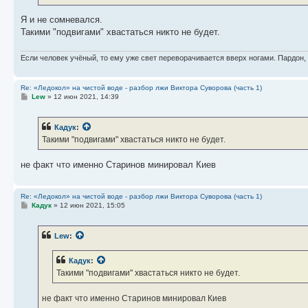
Я и не сомневался.
Такими "подвигами" хвастаться никто не будет.
Если человек учёный, то ему уже свет переворачивается вверх ногами. Пардон,
Re: «Ледокол» на чистой воде - разбор лжи Виктора Суворова (часть 1)
С
Lew
»
12 июн 2021, 14:39
о
о
б
Кадук
:
щ
е
Такими "подвигами" хвастаться никто не будет.
н
и
е
не факт что именно Старинов минировал Киев
Re: «Ледокол» на чистой воде - разбор лжи Виктора Суворова (часть 1)
С
Кадук
»
12 июн 2021, 15:05
о
о
б
Lew
:
щ
е
н
Кадук
:
и
е
Такими "подвигами" хвастаться никто не будет.
не факт что именно Старинов минировал Киев