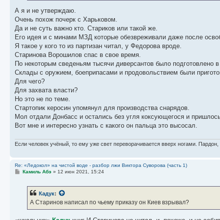
А я и не утверждаю.
Очень похож почерк с Харьковом.
Да и не суть важно кто. Стариков или такой же.
Его идея и с минами МЗД которые обезвреживали даже после осво
Я такое у кого то из партизан читал, у Федорова вроде.
Старинова Ворошилов спас в свое время.
По некоторым сведеньям тысячи диверсантов было подготовлено в 3
Склады с оружием, боеприпасами и продовольствием были пригото
Для чего?
Для захвата власти?
Но это не по теме.
Стартопик керосин упомянул для производства снарядов.
Мол отдали Донбасс и остались без угля коксующегося и пришлось
Вот мне и интересно узнать с какого он пальца это высосал.
Если человек учёный, то ему уже свет переворачивается вверх ногами. Пардон,
Re: «Ледокол» на чистой воде - разбор лжи Виктора Суворова (часть 1)
С
Камиль Абэ
»
12 июн 2021, 15:24
о
о
б
Кадук
:
щ
е
А Старинов написал по чьему приказу он Киев взрывал?
н
и
е