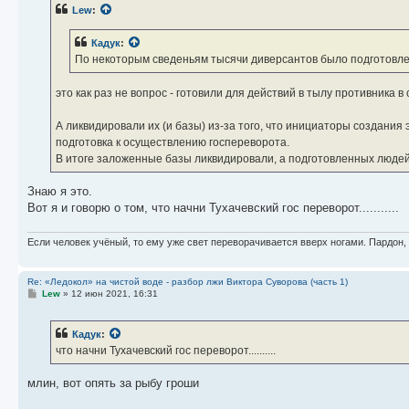
б
Lew
:
щ
е
н
Кадук
:
и
е
По некоторым сведеньям тысячи диверсантов было подготовлено
это как раз не вопрос - готовили для действий в тылу противника 
А ликвидировали их (и базы) из-за того, что инициаторы создани
подготовка к осуществлению госпереворота.
В итоге заложенные базы ликвидировали, а подготовленных люде
Знаю я это.
Вот я и говорю о том, что начни Тухачевский гос переворот...........
Если человек учёный, то ему уже свет переворачивается вверх ногами. Пардон,
Re: «Ледокол» на чистой воде - разбор лжи Виктора Суворова (часть 1)
С
Lew
»
12 июн 2021, 16:31
о
о
б
Кадук
:
щ
е
что начни Тухачевский гос переворот..........
н
и
е
млин, вот опять за рыбу гроши