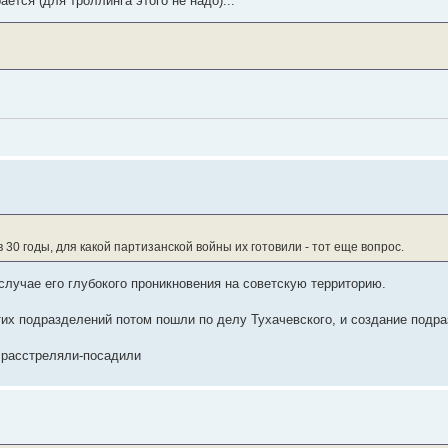
ается (для троллинга этого не надо)...
0 годы, для какой партизанской войны их готовили - тот еще вопрос.
в случае его глубокого проникновения на советскую территорию.
 этих подразделений потом пошли по делу Тухачевского, и создание подр
 расстреляли-посадили