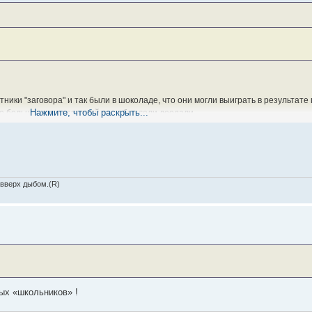
тники "заговора" и так были в шоколаде, что они могли выиграть в результат
Нажмите, чтобы раскрыть...
е большевики последний хрен без соли доедали.
овавших в "заговор военных" не переубедить
 вверх дыбом.(R)
рых «школьников» !