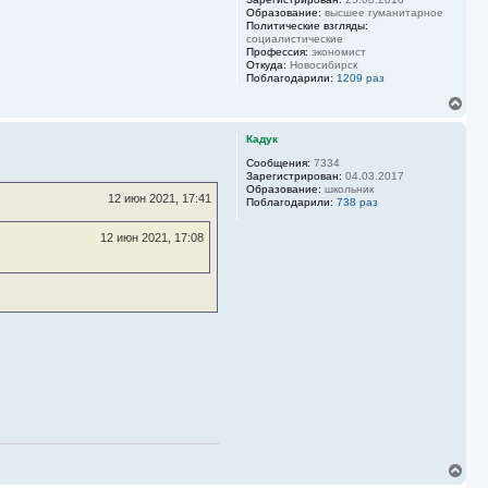
а
Образование:
высшее гуманитарное
Политические взгляды:
л
социалистические
у
Профессия:
экономист
Откуда:
Новосибирск
Поблагодарили:
1209 раз
В
е
р
Кадук
н
у
Сообщения:
7334
Зарегистрирован:
04.03.2017
т
Образование:
школьник
ь
12 июн 2021, 17:41
Поблагодарили:
738 раз
с
я
12 июн 2021, 17:08
к
н
а
ч
а
л
у
В
е