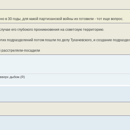
 в 30 годы, для какой партизанской войны их готовили - тот еще вопрос.
в случае его глубокого проникновения на советскую территорию.
я этих подразделений потом пошли по делу Тухачевского, и создание подразд
й расстреляли-посадили
 вверх дыбом.(R)