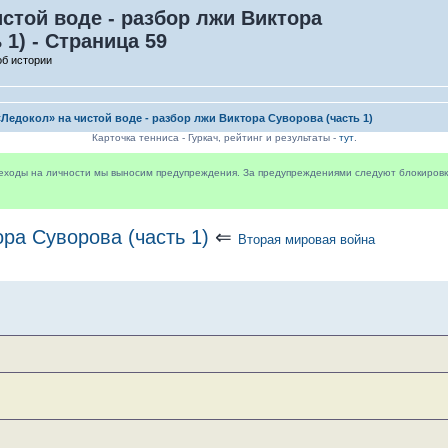
стой воде - разбор лжи Виктора
 1) - Страница 59
об истории
«Ледокол» на чистой воде - разбор лжи Виктора Суворова (часть 1)
Карточка тенниса - Гуркач, рейтинг и результаты -
тут
.
реходы на личности мы выносим предупреждения. За предупреждениями следуют блокировки 
ра Суворова (часть 1)
⇐
Вторая мировая война