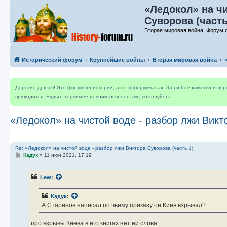
«Ледокол» на чи
Суворова (часть
Вторая мировая война. Форум 
Исторический форум
Крупнейшие войны
Вторая мировая война
Дорогие друзья! Это форум об истории, а не о форумчанах. За любое хамство и пе
приходится. Будьте терпимее к своим оппонентам, пожалуйста
«Ледокол» на чистой воде - разбор лжи Викто
Re: «Ледокол» на чистой воде - разбор лжи Виктора Суворова (часть 1)
С
Кадук
»
11 июн 2021, 17:19
о
о
б
Lew
:
щ
е
н
Кадук
:
и
е
А Старинов написал по чьему приказу он Киев взрывал?
про взрывы Киева в его книгах нет ни слова