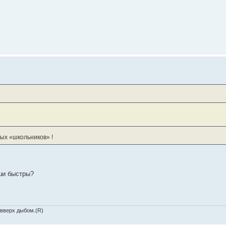
рых «школьников» !
аши быстры?
 вверх дыбом.(R)