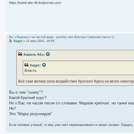
https://kamil-abe-46.livejournal.com/
Re: «Ледокол» на чистой воде - разбор лжи Виктора Суворова (часть 1)
С
Кадук
»
12 июн 2021, 18:55
о
о
б
Камиль Абэ
:
щ
е
н
Кадук
:
и
е
Власть
Всё-таки велика сила воздействия Краткого Курса на мозги некото
Вы о чем "сынку"?
Какой Краткий курс?
Не о Вас ли часом песня со словами :Маразм крепчал, но танки н
Не?
Это "Марш резуноидов".
Если человек учёный, то ему уже свет переворачивается вверх ногами. Пардон,