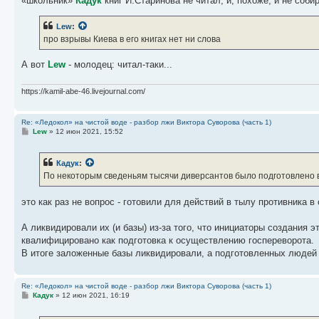
«школьник»
Кадук
книг И.Старинова не читал, и, похоже, и не собир
Lew
:
про взрывы Киева в его книгах нет ни слова
А вот
Lew
- молодец: читал-таки...
https://kamil-abe-46.livejournal.com/
Re: «Ледокол» на чистой воде - разбор лжи Виктора Суворова (часть 1)
С
Lew
»
12 июн 2021, 15:52
о
о
б
Кадук
:
щ
е
По некоторым сведеньям тысячи диверсантов было подготовлено в 3
н
и
е
это как раз не вопрос - готовили для действий в тылу противника 
А ликвидировали их (и базы) из-за того, что инициаторы создания
квалифицировано как подготовка к осуществлению госпереворота.
В итоге заложенные базы ликвидировали, а подготовленных людей
Re: «Ледокол» на чистой воде - разбор лжи Виктора Суворова (часть 1)
С
Кадук
»
12 июн 2021, 16:19
о
о