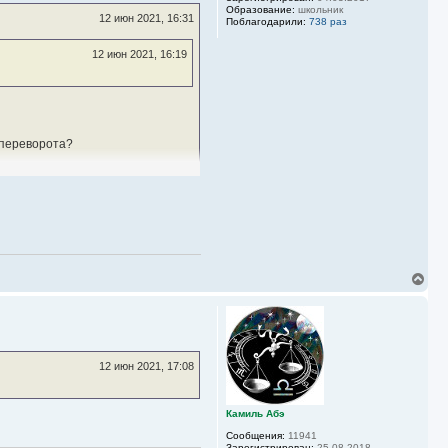
т
Образование:
школьник
ь
12 июн 2021, 16:31
Поблагодарили:
738 раз
с
я
12 июн 2021, 16:19
к
н
а
ч
а
л
у
е переворота?
В
е
р
н
у
т
ь
12 июн 2021, 17:08
с
я
к
Камиль Абэ
н
а
Сообщения:
11941
ч
Зарегистрирован:
25.08.2018