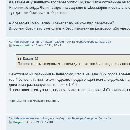
Да зачем ему начинать госпереворот? Он, как и все остальные учас
Я понимаю когда Ленин сидел на заднице в Швейцарии и остальные
Тут да - им было за что бороться.
А советским маршалам и генералам на кой ляд перемены?
Впрочем брек - это уже флуд и бессмысленный разговор, ибо уверо
Re: «Ледокол» на чистой воде - разбор лжи Виктора Суворова (часть 1)
С
Камиль Абэ
»
12 июн 2021, 16:48
о
о
б
Кадук
:
щ
е
По некоторым сведеньям тысячи диверсантов было подготовлено в 3
н
и
е
Некоторым «школьникам» неведомо, что в начале 30-х годов военн
тов.Фрунзе... А при таком подходе предстоящая война виделась на
движение развернулось только к 1943 г.
Чтобы понять ситуацию, надо бы читать полковника И.Старинова, н
https://kamil-abe-46.livejournal.com/
Re: «Ледокол» на чистой воде - разбор лжи Виктора Суворова (часть 1)
С
Кадук
»
12 июн 2021, 17:08
о
о