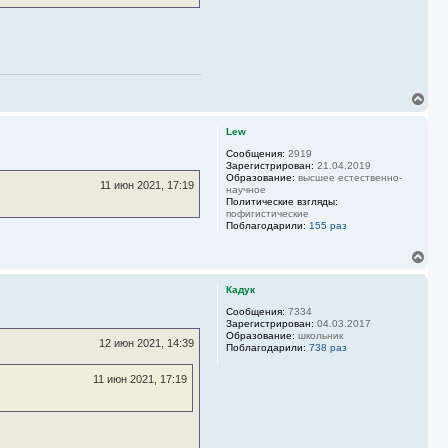
В
е
р
Lew
н
у
Сообщения:
2919
Зарегистрирован:
21.04.2019
т
Образование:
высшее естественно-
ь
11 июн 2021, 17:19
научное
с
Политические взгляды:
я
пофигистические
к
Поблагодарили:
155 раз
н
а
В
ч
е
а
р
Кадук
л
н
у
у
Сообщения:
7334
Зарегистрирован:
04.03.2017
т
Образование:
школьник
ь
12 июн 2021, 14:39
Поблагодарили:
738 раз
с
я
11 июн 2021, 17:19
к
н
а
ч
а