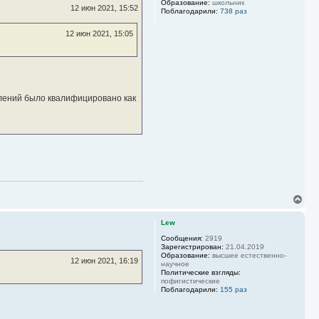
Образование:
школьник
ь
12 июн 2021, 15:52
Поблагодарили:
738 раз
с
я
12 июн 2021, 15:05
к
н
а
ч
а
л
у
елений было квалифицировано как
В
е
р
Lew
н
у
Сообщения:
2919
Зарегистрирован:
21.04.2019
т
Образование:
высшее естественно-
ь
12 июн 2021, 16:19
научное
с
Политические взгляды:
я
пофигистические
к
Поблагодарили:
155 раз
н
а
ч