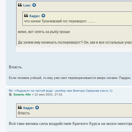
б
Lew
:
щ
е
н
Кадук
:
и
е
что начни Тухачевский гос переворот..........
млин, вот опять за рыбу гроши
Да зачем ему начинать госпереворот? Он, как и все остальные учас
Я понимаю когда Ленин сидел на заднице в Швейцарии и остальны
Тут да - им было за что бороться.
А советским маршалам и генералам на кой ляд перемены?
Власть.
Впрочем брек - это уже флуд и бессмысленный разговор, ибо увер
Если человек учёный, то ему уже свет переворачивается вверх ногами. Пардон,
Re: «Ледокол» на чистой воде - разбор лжи Виктора Суворова (часть 1)
С
Камиль Абэ
»
12 июн 2021, 17:41
о
о
б
Кадук
:
щ
е
Власть
н
и
е
Всё-таки велика сила воздействия Краткого Курса на мозги некото