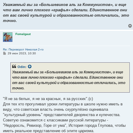
и
е
Уважаемый вы за «Большевиков аль за Коммунистов», и еще
что вам лично плохого «графья» сделали. Единственное они
от вас своей культурой и образованностью отличались, это
точно.
Fomalgaut
Re: Переворот Николая 2-го
С
29 июн 2023, 10:30
о
о
б
Odin
:
щ
е
Уважаемый вы за «Большевиков аль за Коммунистов», и еще
н
что вам лично плохого «графья» сделали. Единственное они
и
е
от вас своей культурой и образованностью отличались, это
точно.
"Я не за белых, я не за красных, я за русских".(с)
Для тех кто прогуливал уроки литературы в школе нужно иметь в
виду, что советская власть очень скурпулёзно оценивала
"культурный уровень" представителей дворянства и купечества.
Советую ознакомится с классиками русской литературы -
"Недоросль, Ревизор, Горе от ума", История города Глупова, чтобы
иметь реальное представление об элите царизма.