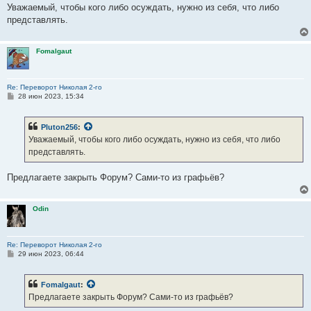
Уважаемый, чтобы кого либо осуждать, нужно из себя, что либо
представлять.
Fomalgaut
Re: Переворот Николая 2-го
С
28 июн 2023, 15:34
о
о
б
Pluton256
:
щ
е
Уважаемый, чтобы кого либо осуждать, нужно из себя, что либо
н
представлять.
и
е
Предлагаете закрыть Форум? Сами-то из графьёв?
Odin
Re: Переворот Николая 2-го
С
29 июн 2023, 06:44
о
о
б
Fomalgaut
:
щ
е
Предлагаете закрыть Форум? Сами-то из графьёв?
н