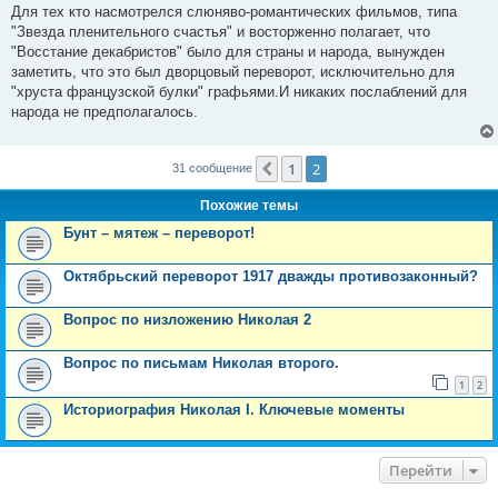
Для тех кто насмотрелся слюняво-романтических фильмов, типа
"Звезда пленительного счастья" и восторженно полагает, что
"Восстание декабристов" было для страны и народа, вынужден
заметить, что это был дворцовый переворот, исключительно для
"хруста французской булки" графьями.И никаких послаблений для
народа не предполагалось.
1
2
Пред.
31 сообщение
Похожие темы
Бунт – мятеж – переворот!
Октябрьский переворот 1917 дважды противозаконный?
Вопрос по низложению Николая 2
Вопрос по письмам Николая второго.
1
2
Историография Николая I. Ключевые моменты
Перейти