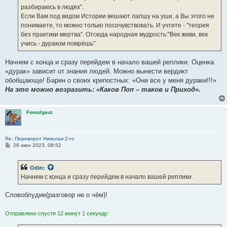
н
разбираюсь в людях".
и
е
Если Вам под видом Истории вешают лапшу на уши, а Вы этого не
понимаете, то можно только посочувствовать. И учтите - "теория
без практики мертва". Отсюда народная мудрость:"Век живи, век
учись - дураком помрёшь".
Начнем с конца и сразу перейдем в начало вашей реплики. Оценка
«дурак» зависит от знания людей. Можно вынести вердикт
обобщающе! Барин о своих крепостных: «Они все у меня дураки!!!»
На это можно возразить: «Каков Поп – таков и Приход».
Fomalgaut
Re: Переворот Николая 2-го
С
28 июн 2023, 08:52
о
о
б
Odin
:
щ
е
Начнем с конца и сразу перейдем в начало вашей реплики.
н
и
е
Словоблудие(разговор не о чём)!
Отправлено спустя 12 минут 1 секунду: