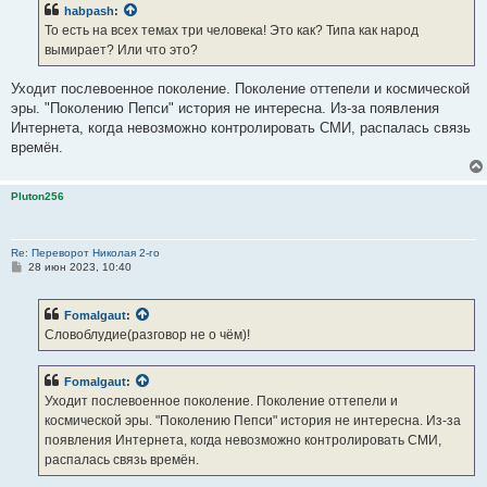
habpash
:
То есть на всех темах три человека! Это как? Типа как народ
вымирает? Или что это?
Уходит послевоенное поколение. Поколение оттепели и космической
эры. "Поколению Пепси" история не интересна. Из-за появления
Интернета, когда невозможно контролировать СМИ, распалась связь
времён.
Pluton256
Re: Переворот Николая 2-го
С
28 июн 2023, 10:40
о
о
б
Fomalgaut
:
щ
е
Словоблудие(разговор не о чём)!
н
и
е
Fomalgaut
:
Уходит послевоенное поколение. Поколение оттепели и
космической эры. "Поколению Пепси" история не интересна. Из-за
появления Интернета, когда невозможно контролировать СМИ,
распалась связь времён.