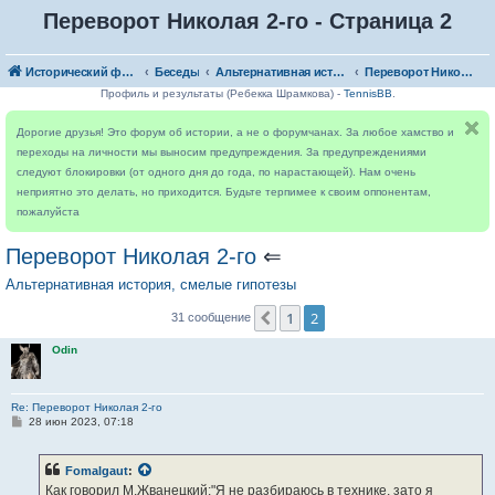
Переворот Николая 2-го - Страница 2
Исторический форум
Беседы
Альтернативная история, смелые гипотезы
Переворот Николая 2-го
Профиль и результаты (Ребекка Шрамкова) -
TennisBB
.
Дорогие друзья! Это форум об истории, а не о форумчанах. За любое хамство и
переходы на личности мы выносим предупреждения. За предупреждениями
следуют блокировки (от одного дня до года, по нарастающей). Нам очень
неприятно это делать, но приходится. Будьте терпимее к своим оппонентам,
пожалуйста
Переворот Николая 2-го
⇐
Альтернативная история, смелые гипотезы
1
2
Пред.
31 сообщение
Odin
Re: Переворот Николая 2-го
С
28 июн 2023, 07:18
о
о
б
Fomalgaut
:
щ
е
Как говорил М.Жванецкий:"Я не разбираюсь в технике, зато я