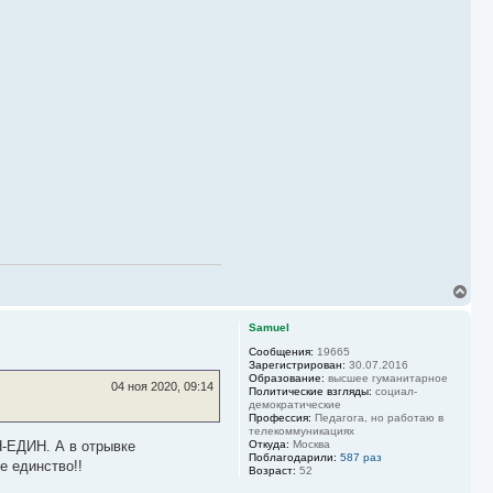
В
е
р
Samuel
н
у
Сообщения:
19665
Зарегистрирован:
30.07.2016
т
Образование:
высшее гуманитарное
ь
04 ноя 2020, 09:14
Политические взгляды:
социал-
с
демократические
я
Профессия:
Педагога, но работаю в
к
телекоммуникациях
н
Откуда:
Москва
Поблагодарили:
587 раз
а
е единство!!
Возраст:
52
ч
а