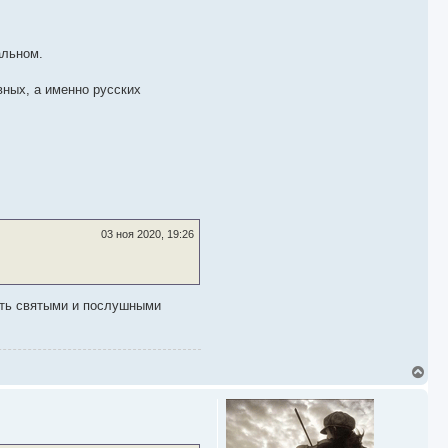
альном.
вных, а именно русских
03 ноя 2020, 19:26
быть святыми и послушными
В
е
р
н
у
т