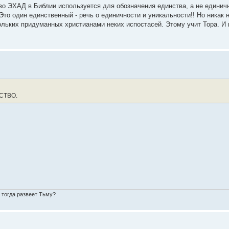
о ЭХАД в Библии используется для обозначения единства, а не единичн
Это один единственный - речь о единичности и уникальности!! Но никак н
льких придуманных христианами неких испостасей. Этому учит Тора. И 
НСТВО.
о тогда развеет Тьму?