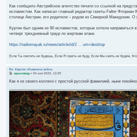
Как сообщило Австрийское агентство печати со ссылкой на предст
исламистом. Как написал главный редактор газеты Falter Флориан К
столице Австрии, его родители – родом из Северной Македонии. О 
Куртин был одним из 90 исламистов, которые хотели направиться 
четверг трехдневный траур по жертвам атаки.
https://radiomayak.ru/news/article/id/2 ... um=desktop
Если Ты светить не будешь, Если Я гореть не буду, Если Мы сиять не будем, Кт
Re: Европе объявлена война
С
крысовод
»
04 ноя 2020, 13:05
о
о
Как я из своего коллеги с простой русской фамилией, ныне покойно
б
щ
е
н
и
е