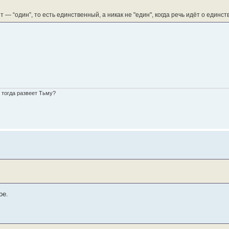
 — “один”, то есть единственный, а никак не "един", когда речь идёт о единс
о тогда развеет Тьму?
ое.