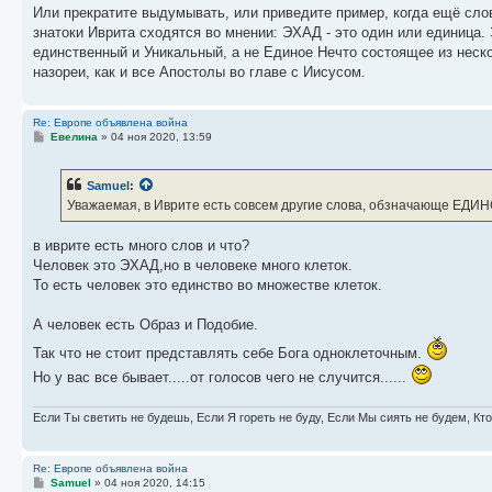
Или прекратите выдумывать, или приведите пример, когда ещё слов
знатоки Иврита сходятся во мнении: ЭХАД - это один или единица. 
единственный и Уникальный, а не Единое Нечто состоящее из неско
назореи, как и все Апостолы во главе с Иисусом.
Re: Европе объявлена война
С
Евелина
»
04 ноя 2020, 13:59
о
о
б
Samuel
:
щ
е
Уважаемая, в Иврите есть совсем другие слова, обзначающе ЕДИ
н
и
е
в иврите есть много слов и что?
Человек это ЭХАД,но в человеке много клеток.
То есть человек это единство во множестве клеток.
А человек есть Образ и Подобие.
Так что не стоит представлять себе Бога одноклеточным.
Но у вас все бывает.....от голосов чего не случится......
Если Ты светить не будешь, Если Я гореть не буду, Если Мы сиять не будем, Кт
Re: Европе объявлена война
С
Samuel
»
04 ноя 2020, 14:15