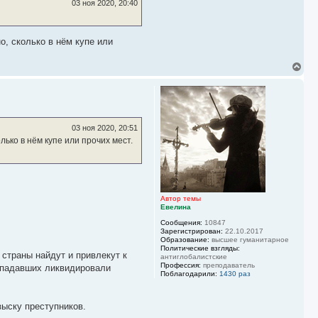
у
03 ноя 2020, 20:40
о, сколько в нём купе или
В
е
р
н
у
т
ь
03 ноя 2020, 20:51
с
ько в нём купе или прочих мест.
я
к
н
а
ч
а
Автор темы
л
Евелина
у
Сообщения:
10847
Зарегистрирован:
22.10.2017
Образование:
высшее гуманитарное
Политические взгляды:
страны найдут и привлекут к
антиглобалистские
Профессия:
преподаватель
нападавших ликвидировали
Поблагодарили:
1430 раз
зыску преступников.