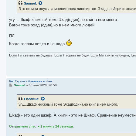
б
Samuel
:
щ
е
Это не мои опусы, а мнение всех лингвистов: Эхад на Иврите значит
н
и
е
угу....Шкаф книжный тоже Эхад(один),но книг в нем много.
Вагон тоже эхад (один),но в нем много людей.
ПС
Когда головы нет,то и не надо
Если Ты светить не будешь, Если Я гореть не буду, Если Мы сиять не будем, Кт
Re: Европе объявлена война
С
Samuel
»
03 ноя 2020, 20:50
о
о
б
Евелина
:
щ
е
угу....Шкаф книжный тоже Эхад(один),но книг в нем много.
н
и
е
Шкаф - это один шкаф. А книги - это не Шкаф. Сравнение неуместн
Отправлено спустя 1 минуту 24 секунды: