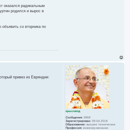
кт оказался радикальным
Куртин родился и вырос в
 объявить со вторника по
В
е
р
н
у
который привез из Евряндии:
т
ь
с
я
к
н
а
ч
а
крысовод
л
Сообщения:
3869
у
Зарегистрирован:
09.04.2018
Образование:
высшее техническое
Профессия:
инженер-механик