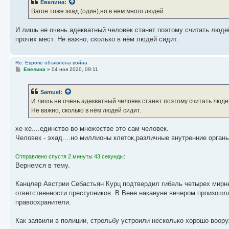
Евелина
:
Вагон тоже эхад (один),но в нем много людей.
И лишь не очень адекватный человек станет поэтому считать людей
прочих мест. Не важно, сколько в нём людей сидит.
Re: Европе объявлена война
С
Евелина
»
04 ноя 2020, 09:11
о
о
б
Samuel
:
щ
е
И лишь не очень адекватный человек станет поэтому считать людей
н
Не важно, сколько в нём людей сидит.
и
е
хе-хе....единство во множестве это сам человек.
Человек - эхад....но миллионы клеток,различные внутренние органы,
Отправлено спустя 2 минуты 43 секунды:
Вернемся в тему.
Канцлер Австрии Себастьян Курц подтвердил гибель четырех мирны
ответственности преступников. В Вене накануне вечером произошл
правоохранители.
Как заявили в полиции, стрельбу устроили несколько хорошо воор