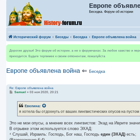
Европе объявле
Беседка. Форум об истории
Исторический форум
Беседы
Беседка
Европе объявлена война
Дорогие друзья! Это форум об истории, а не о форумчанах. За любое хамство и пе
приходится. Будьте терпимее к своим оппонентам, пожалуйста
Европе объявлена война
⇐
Беседка
Re: Европе объявлена война
С
Samuel
»
03 ноя 2020, 20:21
о
о
б
Евелина
:
щ
е
я хотела бы отдохнуть от ваших лингвистических опусов на пустом 
н
и
е
Это не мои опусы, а мнение всех лингвистов: Эхад на Иврите значи
В отрывке этом используется слово ЭХАД:
⁴ Слушай, Израиль: Господь, Бог наш, Господь
един (ЭХАД)
есть;
(Второзаконие 6:4)