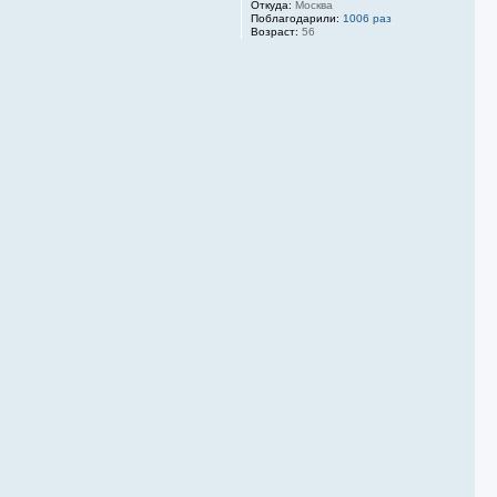
Откуда:
Москва
Поблагодарили:
1006 раз
Возраст:
56