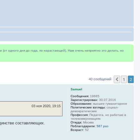
(от одного дня до года, по нарастающей). Нам очень неприятно это делать, но
1
2
Пред.
40 сообщений
Samuel
Сообщения:
19665
Зарегистрирован:
30.07.2016
Образование:
высшее гуманитарное
03 ноя 2020, 19:15
Политические взгляды:
социал-
демократические
Профессия:
Педагога, но работаю в
телекоммуникациях
 единстве составляющих.
Откуда:
Москва
Поблагодарили:
587 раз
Возраст:
52