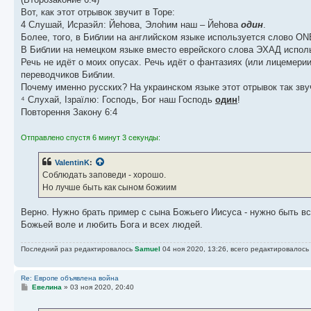
Вот, как этот отрывок звучит в Торе:
4 Слушай, Исраэйл: Йеhова, Элоhим наш – Йеhова
один
.
Более, того, в Библии на английском языке используется слово ON
В Библии на немецком языке вместо еврейского слова ЭХАД использ
Речь не идёт о моих опусах. Речь идёт о фантазиях (или лицемери
переводчиков Библии.
Почему именно русских? На украинском языке этот отрывок так зву
⁴ Слухай, Ізраїлю: Господь, Бог наш Господь
один
!
Повторення Закону 6:4
Отправлено спустя 6 минут 3 секунды:
ValentinK
:
Соблюдать заповеди - хорошо.
Но лучше быть как сыном божиим
Верно. Нужно брать пример с сына Божьего Иисуса - нужно быть в
Божьей воле и любить Бога и всех людей.
Последний раз редактировалось
Samuel
04 ноя 2020, 13:26, всего редактировалось 
Re: Европе объявлена война
С
Евелина
»
03 ноя 2020, 20:40
о
о