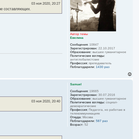
ь
03 ноя 2020, 20:27
с
тве составляющих.
я
к
н
а
ч
а
Автор темы
л
Евелина
у
Сообщения:
10847
Зарегистрирован:
22.10.2017
Образование:
высшее гуманитарное
Политические взгляды:
антиглобалистские
Профессия:
преподаватель
Поблагодарили:
1430 раз
В
е
р
Samuel
н
у
Сообщения:
19665
Зарегистрирован:
30.07.2016
т
Образование:
высшее гуманитарное
ь
03 ноя 2020, 20:40
Политические взгляды:
социал-
с
демократические
я
Профессия:
Педагога, но работаю в
к
телекоммуникациях
н
Откуда:
Москва
Поблагодарили:
587 раз
а
Возраст:
52
ч
а
л