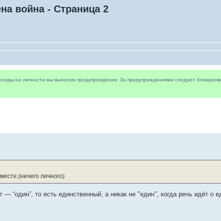
на война - Страница 2
реходы на личности мы выносим предупреждения. За предупреждениями следуют блокировки 
месте.(ничего личного)
т — “один”, то есть единственный, а никак не "един", когда речь идёт о