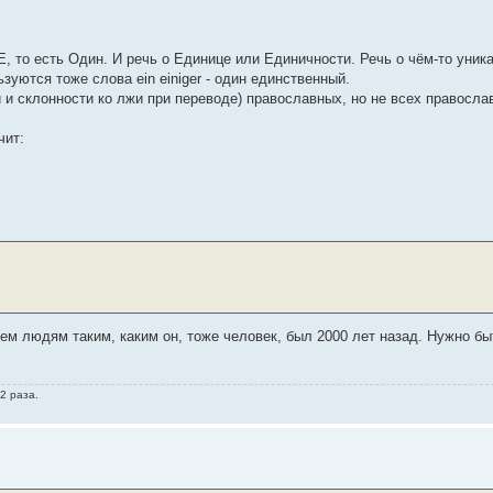
E, то есть Один. И речь о Единице или Единичности. Речь о чём-то уник
уются тоже слова ein einiger - один единственный.
и и склонности ко лжи при переводе) православных, но не всех правосла
чит:
сем людям таким, каким он, тоже человек, был 2000 лет назад. Нужно 
2 раза.