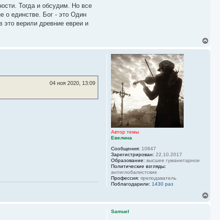
ости. Тогда и обсудим. Но все
л
у
е о единстве. Бог - это Один
в это верили древние евреи и
В
е
р
н
у
т
ь
04 ноя 2020, 13:09
с
я
к
н
а
ч
а
Автор темы
л
Евелина
у
Сообщения:
10847
Зарегистрирован:
22.10.2017
Образование:
высшее гуманитарное
Политические взгляды:
антиглобалистские
Профессия:
преподаватель
Поблагодарили:
1430 раз
В
е
р
Samuel
н