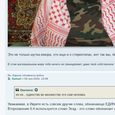
Это не только шутка юмора, это еще и о стереотипах, вот так мы,
В этом материальном мире тебе ничего не принадлежит, даже твоё собственное 
Re: Европе объявлена война
С
Samuel
»
04 ноя 2020, 13:09
о
о
б
Евелина
:
щ
е
хе-хе....единство во множестве это сам человек.
н
и
е
Уважаемая, в Иврите есть совсем другие слова, обзначающе ЕДИНСТВО. И это не Эхад, а יחיד [yakhid] ЯХИД-ЕДИНЫЙ 
Второзаконие 6:4 используется слово Эхад - это слово обозначает 