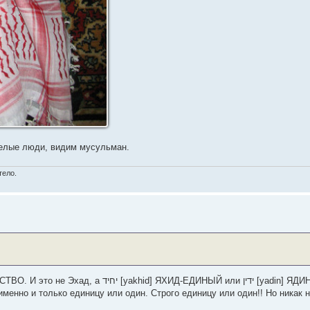
 белые люди, видим мусульман.
тело.
или ידין [yadin] ЯДИН-ЕДИН. А в отрывке
именно и только единицу или один. Строго единицу или один!! Но никак н