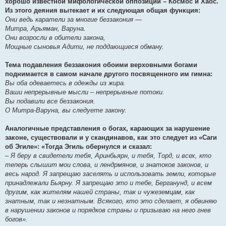
хорошо известной мифологической оппозиции – Космос и Хаос.
е
Из этого деяния вытекает и их следующая общая функция:
Они ведь каратели за многие беззакония —
Митра, Арьяман, Варуна.
Они возросли в обители закона,
Мощные сыновья Адити, не поддающиеся обману.
Тема подавления беззакония обоими верховными богами
поднимается в самом начале другого посвященного им гимна:
Вы оба одеваетесь в одежды из жира.
Ваши непрерывные мысли – непрерывные потоки.
Вы подавили все беззакония.
О Митра-Варуна, вы следуете закону.
Аналогичные представления о богах, карающих за нарушение
законе, существовали и у скандинавов, как это следует из «Саги
об Эгиле»: «Тогда Эгиль обернулся и сказал:
– Я беру в свидетели тебя, Аринбьярн, и тебя, Торд, и всех, кто
теперь слышит мои слова, и лендрмянов, и знатоков законов, и
весь народ. Я запрещаю заселять и использовать земли, которые
принадлежали Бьярну. Я запрещаю это и тебе, Берганунд, и всем
другим, как жителям нашей страны, так и чужеземцам, как
знатным, так и незнатным. Всякого, кто это сделает, я обвиняю
в нарушении законов и порядков страны и призываю на него гнев
богов».