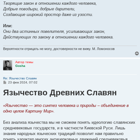
Творящие закон в отношении каждого человека,
Добрые поводыри, добрые дарители,
Создающие широкий простор даже из узости.
Или:
Они два истинных повелителя, усиливающих закон,
Действующих по закону в отношении каждого человека.
Вероятности отрицать не могу, достоверности не вижу. М. Ломоносов
Автор темы
Gosha
Re: Язычество Славян
С
23 фев 2024, 07:02
о
Язычество Древних Славян
о
б
щ
е
н
«Язычество — это синтез человека и природы – объединение в
и
одно целое Картину Мир».
е
Без анализа язычества мы не сможем понять идеологию славянских
сpедневековых госyдаpств, и в частности Киевской Рyси. Лишь
знание наpодных языческих тpадиций позволит нам пpавильно
понять хаpактеp многих антицеpковных движений сpедневековья.