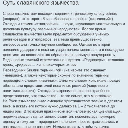
Суть славянского язычества
о
б
щ
е
Слово «язычество» восходит корнями к греческому слову ethnos
н
(«народ»), от которого было образовано ethnikos («языческий»).
и
е
Отсюда и термин «этнография» ─ наука, изучающая материальную и
духовную культуру различных народностей. Долгое время
славянское язычество было предметом обсуждения учёных-
религиоведов и этнографов, эта тема преимущественно
интересовала только научное сообщество. Однако во второй
половине двадцатого века ситуация начала меняться, а в последние
десятилетия неоязычество обрело колоссальную популярность.
Ряды новых течений стремительно ширятся. «Родноверы», «славяно-
арии», «родичи» ─ лишь некоторые из них.
Переводчики Библии термин «гой» (на иврите это означает
«нееврей»), а также некоторые схожие по значению термины
переводили словом «язычник». Этим же словом христиане прежде
обозначали представителей всех иных религий (чаще всего
политеистических). Отсюда и закрепилось распространённое
представление, что язычество – то же самое, что многобожие.
На Руси язычество было смещено христианством только в десятом
веке, а искать его истоки нужно далеко за 1 – 2 тысячелетия до
нашей эры. В то время практически вся человеческая цивилизация,
переживающая этап активного развития, поклонялась примерно
одному и тому же ─ природным явлениям, просто трактовались и
назывались они по-разному. Нельзя сказать, чтобы культура