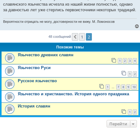
славянского язычества исчезла из нашей жизни полностью, однако
за давностью лет уже стерлись первоисточники некоторых традиций.
Вероятности отрицать не могу, достоверности не вижу. М. Ломоносов
1
2
Пред.
48 сообщений
Похожие темы
Язычество древних славян
1
2
3
4
Язычество Руси
1
2
Русское язычество
1
7
8
9
10
…
Язычество и христианство. История одного праздника
История славян
1
2
Перейти