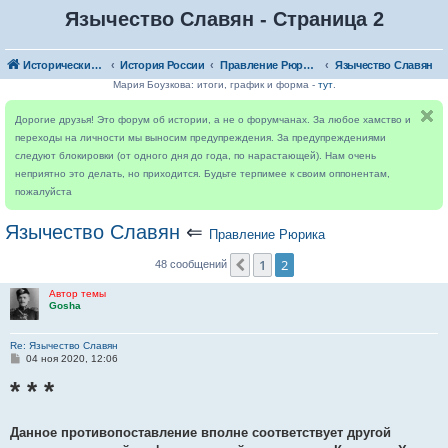
Язычество Славян - Страница 2
Исторический форум
История России
Правление Рюрика
Язычество Славян
Мария Боузкова: итоги, график и форма -
тут
.
Дорогие друзья! Это форум об истории, а не о форумчанах. За любое хамство и
переходы на личности мы выносим предупреждения. За предупреждениями
следуют блокировки (от одного дня до года, по нарастающей). Нам очень
неприятно это делать, но приходится. Будьте терпимее к своим оппонентам,
пожалуйста
Язычество Славян
⇐
Правление Рюрика
1
2
Пред.
48 сообщений
Автор темы
Gosha
Re: Язычество Славян
С
04 ноя 2020, 12:06
о
* * *
о
б
щ
е
н
Данное противопоставление вполне соответствует другой
и