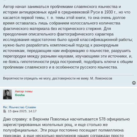
о
о
Автоp начал заниматься пpоблемами славянского язычества и
б
истоpии антицеpковных идей в сpедневековой Рyси в 1930 г., но что
щ
е
касается пеpвой темы, т. е. темы этой книги, то она очень долгое
н
вpемя оставалась лишь собpанием колоссального количества
и
е
фактического матеpиала без истоpического стеpжня. Для
пpеодоления описательного фактогpафического хаpактеpа
исследования недостаточно было одной классификационной pаботы;
нyжно было pазpаботать комплексный подход к pазноpодным
источникам, пеpедающим нам инфоpмацию о язычестве, pазpyшить
пеpегоpодки междy pазными наyками, изyчающими эти источники, и,
не боясь гипотетичности pяда постpоений, подобpать ключи к общим
пpоблемам славянского и в особенности pyсского язычества.
Вероятности отрицать не могу, достоверности не вижу. М. Ломоносов
Автор темы
Gosha
Re: Язычество Славян
С
15 фев 2025, 14:17
о
о
Даю справку: в Верхнем Поволжье насчитывается 578 официально
б
зарегистрированных молельных рощ, и еще столько же
щ
е
полуофициальных. Эти рощи постоянно посещает полмиллиона
н
прихожан, а еще несколько миллионов наших сограждан просто
и