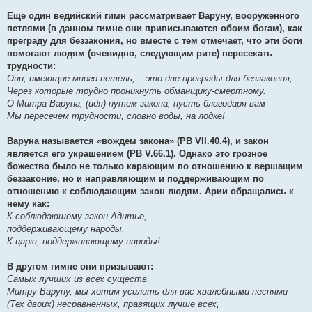
Еще один ведийский гимн рассматривает Варуну, вооруженного
петлями (в данном гимне они приписываются обоим богам), как
преграду для беззакония, но вместе с тем отмечает, что эти боги
помогают людям (очевидно, следующим рите) пересекать
трудности:
Они, имеющие много петель, – это две преграды для беззакония,
Через которые трудно проникнуть обманщику-смертному.
О Митра-Варуна, (идя) путем закона, пусть благодаря вам
Мы пересечем трудности, словно воды, на лодке!
Варуна называется «вождем закона» (РВ VII.40.4), и закон
является его украшением (РВ V.66.1). Однако это грозное
божество было не только карающим по отношению к вершащим
беззаконие, но и направляющим и поддерживающим по
отношению к соблюдающим закон людям. Арии обращались к
нему как:
К соблюдающему закон Адитье,
поддерживающему народы,
К царю, поддерживающему народы!
В другом гимне они призывают:
Самых лучших из всех существ,
Митру-Варуну, мы хотим усилить для вас хвалебными песнями
(Тех двоих) несравненных, правящих лучше всех,