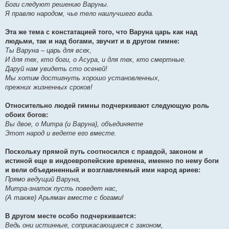
Боги следуют решению Варуны.
Я правлю народом, чье тело наилучшего вида.
Эта же тема с констатацией того, что Варуна царь как над
людьми, так и над богами, звучит и в другом гимне:
Ты Варуна – царь для всех,
И для тех, кто боги, о Асура, и для тех, кто смертные.
Даруй нам увидеть сто осеней!
Мы хотим достигнуть хорошо установленных,
прежних жизненных сроков!
Относительно людей гимны подчеркивают следующую роль
обоих богов:
Вы двое, о Митра (и Варуна), объединяете
Этот народ и ведете его вместе.
Поскольку прямой путь соотносился с правдой, законом и
истиной еще в индоевропейские времена, именно по нему боги
и вели объединенный и возглавляемый ими народ ариев:
Прямо ведущий Варуна,
Митра-знаток пусть поведет нас,
(А также) Арьяман вместе с богами!
В другом месте особо подчеркивается:
Ведь они истинные, соприкасающиеся с законом,