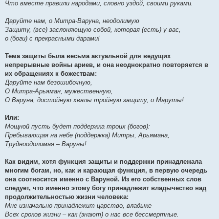
Что вместе правили народами, словно уздой, своими руками.
Даруйте нам, о Митра-Варуна, неодолимую
Защиту, (все) заслоняющую собой, которая (есть) у вас,
о (боги) с прекрасными дарами!
Тема защиты была весьма актуальной для ведущих
непрерывные войны ариев, и она неоднократно повторяется в
их обращениях к божествам:
Даруйте нам безошибочную,
О Митра-Арьяман, мужественную,
О Варуна, достойную хвалы тройную защиту, о Маруты!
Или:
Мощной пусть будет поддержка троих (богов):
Пребывающая на небе (поддержка) Митры, Арьямана,
Трудноодолимая – Варуны!
Как видим, хотя функция защиты и поддержки принадлежала
многим богам, но, как и карающая функция, в первую очередь
она соотносится именно с Варуной. Из его собственных слов
следует, что именно этому богу принадлежит владычество над
продолжительностью жизни человека:
Мне изначально принадлежит царство, владыке
Всех сроков жизни – как (знают) о нас все бессмертные.