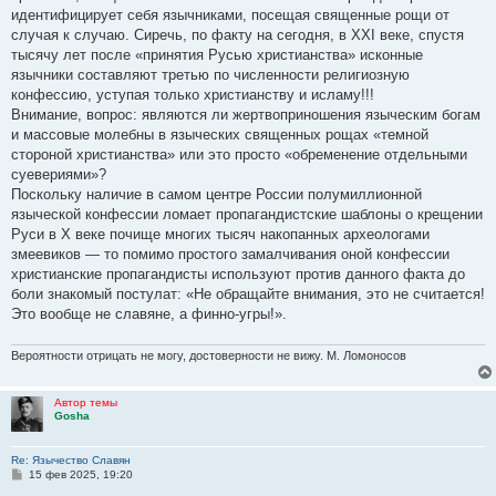
е
идентифицирует себя язычниками, посещая священные рощи от
случая к случаю. Сиречь, по факту на сегодня, в XXI веке, спустя
тысячу лет после «принятия Русью христианства» исконные
язычники составляют третью по численности религиозную
конфессию, уступая только христианству и исламу!!!
Внимание, вопрос: являются ли жертвоприношения языческим богам
и массовые молебны в языческих священных рощах «темной
стороной христианства» или это просто «обременение отдельными
суевериями»?
Поскольку наличие в самом центре России полумиллионной
языческой конфессии ломает пропагандистские шаблоны о крещении
Руси в Х веке почище многих тысяч накопанных археологами
змеевиков — то помимо простого замалчивания оной конфессии
христианские пропагандисты используют против данного факта до
боли знакомый постулат: «Не обращайте внимания, это не считается!
Это вообще не славяне, а финно-угры!».
Вероятности отрицать не могу, достоверности не вижу. М. Ломоносов
Автор темы
Gosha
Re: Язычество Славян
С
15 фев 2025, 19:20
о