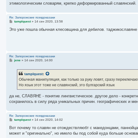
этимологическим словарям, крепко деформированный славянский.
Re: Запорожские псевдоказаки
С
tamplquest
»
14 сен 2020, 13:58
о
о
Это уже пошла обычная клесовщина для дебилов. таджикославяне 
б
щ
е
н
и
е
Re: Запорожские псевдоказаки
С
jene
»
14 сен 2020, 14:00
о
о
б
tamplquest
:
щ
е
Обычная манипуляция, как только за руку ловят, сразу переключаю
н
Но язык этот тоже не славянский, это булгарский язык
и
е
да не, СЛАВЯНЕ - понятие лингвистическое. другое дело - конкретн
сохранилось в силу ряда уникальных причин. географических и ме
Re: Запорожские псевдоказаки
С
tamplquest
»
14 сен 2020, 14:02
о
о
Вот почему то славян не отождествляюбт с македонцами, паннойца
б
может и "оригинально", но имело бы под собой куда больше основ
щ
е