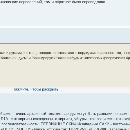
ьшевицких переселений, там и обратное было справедливо
ми и румами, и в конце концов не связывают с нордидами и ашкеназами, нап
 "балканоиндусы" и "башкирорусы" какие нибудь из клесовских феерических б
Нажмите, чтобы раскрыть...
 в клесовском клубе?
ъеме... очень архаичный. мелкие народы могут быть разными по всем 
то киргизы-вхожденцы. а киргизы, уйгуры - как раз и есть тот скифс
е последовательность: ПЕРВИЧНЫЕ СКИФЫ/западные САКИ - восточны
СЛАВЯНСКИЕ ЯЗЫКИ - ближе. отсюда так: ПЕРВИЧНЫЕ СКИФЫ/западные СА