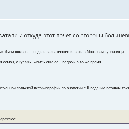
сватали и откуда этот почет со стороны больше
 них были османы, шведы и захватившие власть в Московии курляндцы
ия осман, а гусары бились еще со шведами в то же время
ременной польской историографии по аналогии с Шведским потопом так
порожское