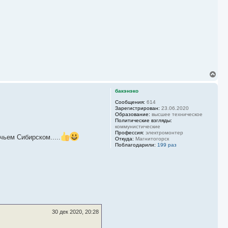
В
е
р
бакэнэко
н
у
Сообщения:
614
Зарегистрирован:
23.06.2020
т
Образование:
высшее техническое
ь
Политические взгляды:
с
коммунистические
я
Профессия:
электромонтер
чьем Сибирском.....
к
Откуда:
Магнитогорск
н
Поблагодарили:
199 раз
а
ч
а
л
у
30 дек 2020, 20:28