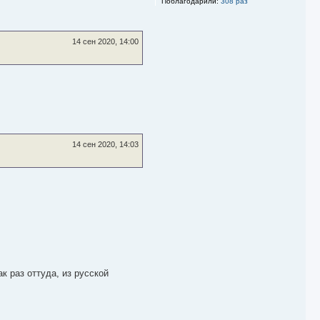
Поблагодарили:
308 раз
я
к
н
а
14 сен 2020, 14:00
ч
а
л
у
14 сен 2020, 14:03
к раз оттуда, из русской