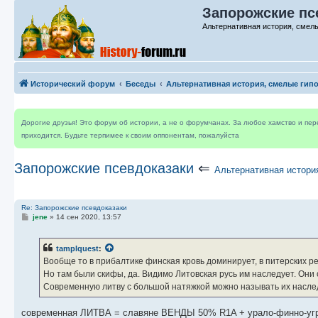
Запорожские псе
Альтернативная история, смелы
Исторический форум
Беседы
Альтернативная история, смелые гип
Дорогие друзья! Это форум об истории, а не о форумчанах. За любое хамство и пе
приходится. Будьте терпимее к своим оппонентам, пожалуйста
Запорожские псевдоказаки
⇐
Альтернативная истори
Re: Запорожские псевдоказаки
С
jene
»
14 сен 2020, 13:57
о
о
б
tamplquest
:
щ
е
Вообще то в прибалтике финская кровь доминирует, в питерских р
н
Но там были скифы, да. Видимо Литовская русь им наследует. Они 
и
е
Современную литву с большой натяжкой можно называть их насл
современная ЛИТВА = славяне ВЕНДЫ 50% R1A + урало-финно-угры