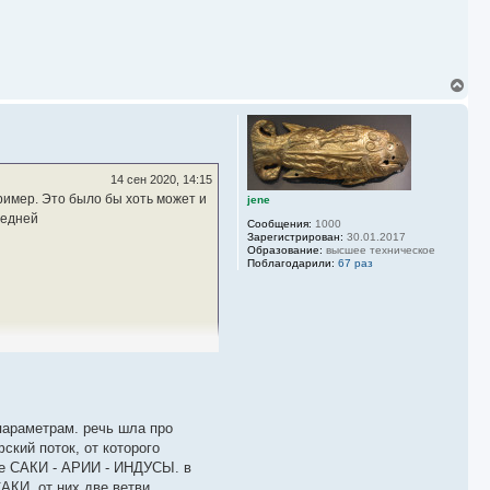
В
е
р
н
у
т
ь
14 сен 2020, 14:15
с
ример. Это было бы хоть может и
jene
я
редней
к
Сообщения:
1000
н
Зарегистрирован:
30.01.2017
Образование:
высшее техническое
а
Поблагодарили:
67 раз
ч
а
л
у
параметрам. речь шла про
кий поток, от которого
е САКИ - АРИИ - ИНДУСЫ. в
КИ, от них две ветви