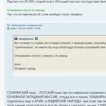
Притом эти 20-30% скорей всего бОльшей частью последствия бол
Отправлено спустя 21 секунду:
Так что исторически об этом вообще глупо говорить
Re: Запорожские псевдоказаки
С
jene
»
14 сен 2020, 14:40
о
о
б
tamplquest
:
щ
е
Вот почему то славян не отождествляюбт с македонцами, паннойца
н
"оригинально", но имело бы под собой куда больше оснований чем
и
е
Отправлено спустя 1 минуту 14 секунд:
jene: ↑
29 минут назад
генетика R1A - коррелирует с языком
Не особо и коррелирует. Афганцы, индийцы, уйгуры, башкиры, тоже
К слову в восточной европе их не так уж и густо
СЛАВЯНСКИЙ язык... РУССКИЙ язык при его нереально огромном об
ОСНОВНОЙ ЗАПАДНЫЙ МАССИВ. откуда все и пошло. БАШКИРЫ R1A - э
отделились еще и АРИИ, и ИНДИЙСКИЕ НАРОДЫ. при этом там н
этом случае тюркский язык был бы ближе к санскриту. но нет. 