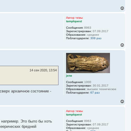
В
е
р
Автор темы
н
tamplquest
у
Сообщения:
8963
т
Зарегистрирован:
07.09.2017
ь
Образование:
среднее
с
Поблагодарили:
308 раз
я
к
В
н
е
а
р
ч
н
а
у
л
т
у
ь
14 сен 2020, 13:54
с
jene
я
к
Сообщения:
1000
н
Зарегистрирован:
30.01.2017
Образование:
высшее техническое
а
 сверх архаичное состояние -
Поблагодарили:
67 раз
ч
а
В
л
е
у
р
Автор темы
н
tamplquest
у
 например. Это было бы хоть
Сообщения:
8963
т
Зарегистрирован:
07.09.2017
ь
феерических бредней
Образование:
среднее
с