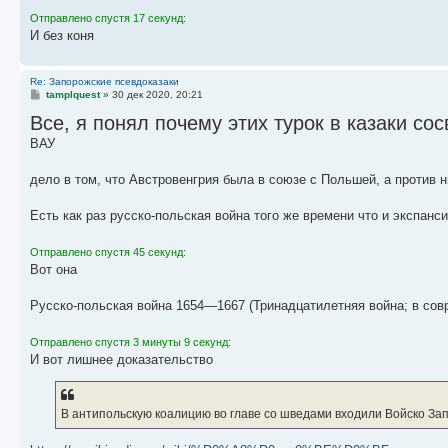
Отправлено спустя 17 секунд:
И без коня
Re: Запорожские псевдоказаки
С
tamplquest
»
30 дек 2020, 20:21
о
Все, я понял почему этих турок в казаки со
о
б
ВАУ
щ
е
н
дело в том, что Австровенгрия была в союзе с Польшей, а против
и
е
Есть как раз русско-польская война того же времени что и экспанс
Отправлено спустя 45 секунд:
Вот она
Русско-польская война 1654—1667 (Тринадцатилетняя война; в сов
Отправлено спустя 3 минуты 9 секунд:
И вот лишнее доказательство
В антипольскую коалицию во главе со шведами входили Войско За