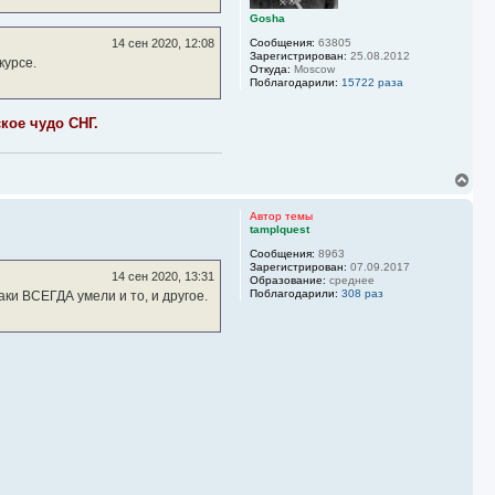
я
к
Gosha
н
14 сен 2020, 12:08
Сообщения:
63805
а
Зарегистрирован:
25.08.2012
курсе.
ч
Откуда:
Moscow
а
Поблагодарили:
15722 раза
л
у
кое чудо СНГ.
В
е
р
Автор темы
н
tamplquest
у
Сообщения:
8963
т
Зарегистрирован:
07.09.2017
ь
14 сен 2020, 13:31
Образование:
среднее
с
Поблагодарили:
308 раз
аки ВСЕГДА умели и то, и другое.
я
к
н
а
ч
а
л
у