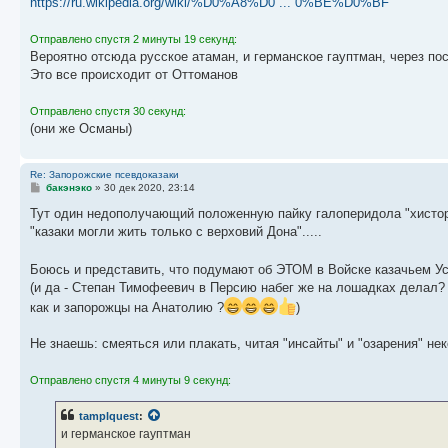
https://ru.wikipedia.org/wiki/%D0%A8%D0 ... 0%BE%D0%BF
Отправлено спустя 2 минуты 19 секунд:
Вероятно отсюда русское атаман, и германское гауптман, через по
Это все происходит от Оттоманов
Отправлено спустя 30 секунд:
(они же Османы)
Re: Запорожские псевдоказаки
С
бакэнэко
»
30 дек 2020, 23:14
о
о
Тут один недополучающий положенную пайку галоперидола "хистор
б
"казаки могли жить только с верховий Дона".....
щ
е
н
Боюсь и представить, что подумают об ЭТОМ в Войске казачьем Усс
и
е
(и да - Степан Тимофеевич в Персию набег же на лошадках делал?
как и запорожцы на Анатолию ?
)
Не знаешь: смеяться или плакать, читая "инсайты" и "озарения" неко
Отправлено спустя 4 минуты 9 секунд:
tamplquest
:
и германское гауптман