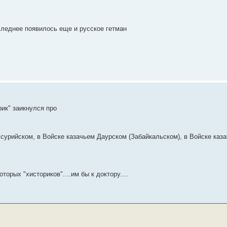
следнее появилось еще и русское гетман
ик" заикнулся про
урийском, в Войске казачьем Даурском (Забайкальском), в Войске каза
торых "хисториков"....им бы к доктору....