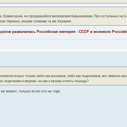
к, Ермак казак, но продавшийся московским барышникам. Про остальных не в 
чная Украина, иными словами та же Хазария
кратов развалилась Российская империя - СССР и возникло Российс
исключительно только либо как конников, либо как лодочников. вот именно каз
лодочники и моряки. но как у казака отнять лошадь?
 не может, только если это не торк