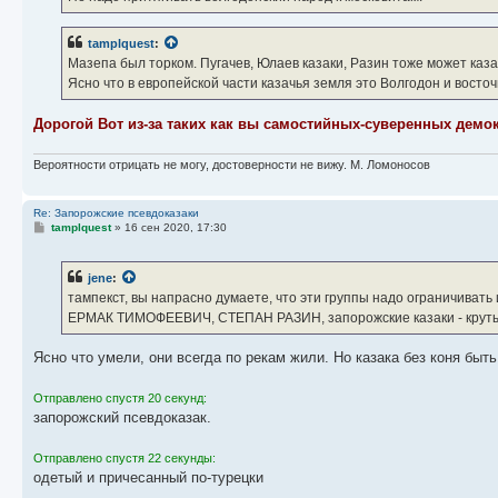
н
и
е
tamplquest
:
Мазепа был торком. Пугачев, Юлаев казаки, Разин тоже может каза
Ясно что в европейской части казачья земля это Волгодон и восто
Дорогой Вот из-за таких как вы самостийных-суверенных демо
Вероятности отрицать не могу, достоверности не вижу. М. Ломоносов
Re: Запорожские псевдоказаки
С
tamplquest
»
16 сен 2020, 17:30
о
о
б
jene
:
щ
е
тампекст, вы напрасно думаете, что эти группы надо ограничивать 
н
ЕРМАК ТИМОФЕЕВИЧ, СТЕПАН РАЗИН, запорожские казаки - крутые 
и
е
Ясно что умели, они всегда по рекам жили. Но казака без коня быть
Отправлено спустя 20 секунд:
запорожский псевдоказак.
Отправлено спустя 22 секунды:
одетый и причесанный по-турецки