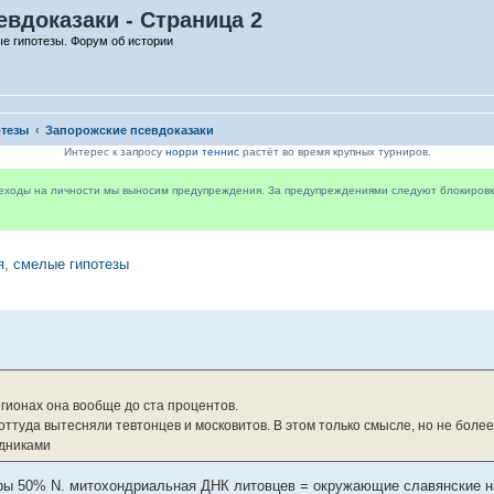
вдоказаки - Страница 2
е гипотезы. Форум об истории
отезы
Запорожские псевдоказаки
Интерес к запросу
норри теннис
растёт во время крупных турниров.
реходы на личности мы выносим предупреждения. За предупреждениями следуют блокировки 
я, смелые гипотезы
егионах она вообще до ста процентов.
оттуда вытесняли тевтонцев и московитов. В этом только смысле, но не более
едниками
 50% N. митохондриальная ДНК литовцев = окружающие славянские нар