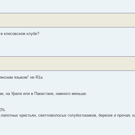
 в клесовском клубе?
вянским языком" не R1a
ае, на Урале или в Пакистане, намного меньше.
30%
лапотных христьян, светловолосых голубоглазиков, березок и прочая, ка