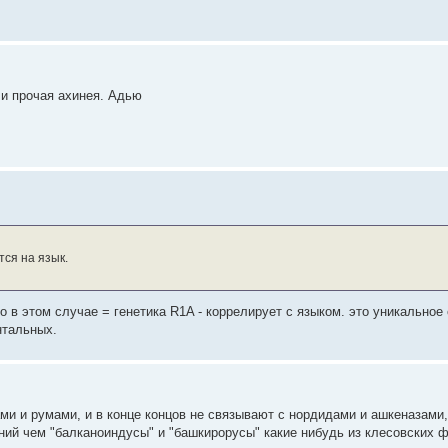
и прочая ахинея. Адью
тся на язык.
о в этом случае = генетика R1A - коррелирует с языком. это уникальное
нтальных.
ми и румами, и в конце концов не связывают с нордидами и ашкеназами,
аний чем "балканоиндусы" и "башкирорусы" какие нибудь из клесовских 