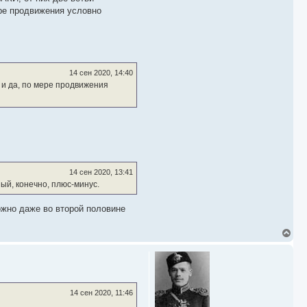
ре продвижения условно
14 сен 2020, 14:40
и да, по мере продвижения
14 сен 2020, 13:41
ый, конечно, плюс-минус.
можно даже во второй половине
В
е
р
н
у
т
ь
14 сен 2020, 11:46
с