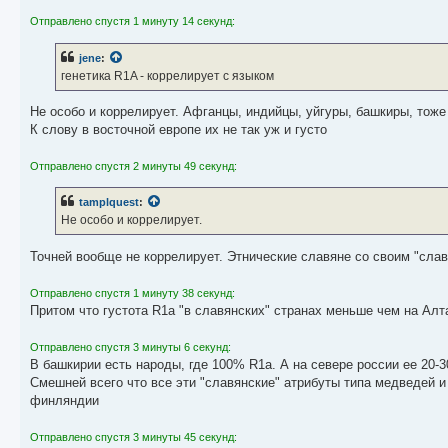
н
Отправлено спустя 1 минуту 14 секунд:
и
е
jene
:
генетика R1A - коррелирует с языком
Не особо и коррелирует. Афганцы, индийцы, уйгуры, башкиры, тоже
К слову в восточной европе их не так уж и густо
Отправлено спустя 2 минуты 49 секунд:
tamplquest
:
Не особо и коррелирует.
Точней вообще не коррелирует. Этнические славяне со своим "сла
Отправлено спустя 1 минуту 38 секунд:
Притом что густота R1a "в славянских" странах меньше чем на Алт
Отправлено спустя 3 минуты 6 секунд:
В башкирии есть народы, где 100% R1a. А на севере россии ее 20-
Смешней всего что все эти "славянские" атрибуты типа медведей и 
финляндии
Отправлено спустя 3 минуты 45 секунд: