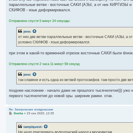
параллельные ветви - восточные САКИ (АЗЫ, а от них КИРГИЗЫ и
СКИФОВ - язык деформировался.
Отправлено спустя 5 минут 24 секунды:
jene
:
от них две ветви параллельные ветви - восточные САКИ (АЗЫ, а
условно СКИФОВ - язык деформировался.
при этом в какой-то временной отрезок восточные САКИ были близк
Отправлено спустя 2 часа 11 минут 58 секунд:
jene
:
так славяне и есть одна из ветвей протоскифов. там просто две в
позднее наслоение - начало даже не прошлого тысячелетия))) ужо н
первого тысячелетия до новой эры. широкие рамки. отак.
Re: Запорожские псевдоказаки
С
Gosha
»
15 сен 2020, 12:35
о
о
б
tamplquest
:
щ
е
Не надо притягивать волгодонский народ к московитам.