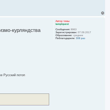
В
е
р
Автор темы
н
tamplquest
у
визмо-курляндства
Сообщения:
8963
т
Зарегистрирован:
07.09.2017
ь
Образование:
среднее
с
Поблагодарили:
308 раз
я
к
н
а
ч
а
л
у
же Русский потоп