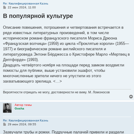
Re: Квалифицированная Казнь
С
22 июн 2024, 11:00
о
В популярной культуре
о
б
щ
е
Описание повешения, потрошения и четвертования встречается в
н
ряде известных литературных произведений, в том числе
и
е
историческом романе французского писателя Мориса Дрюона
«Французская волчица» (1959) из цикла «Проклятые короли» (1955—
1977) и биографическом романе английского писателя и
литературоведа Энтони Бёрджесса о Кристофере Марло «Мертвец в
Дептфорде» (1993).
Двадцать четвёртого ноября на площади перед замком воздвигли
помосты для публики, выше установили эшафот, чтобы
многочисленные зрители ничего не упустили из этого
захватывающего зрелища. <…>
Вероятности отрицать не могу, достоверности не вижу. М. Ломоносов
Автор темы
Gosha
Re: Квалифицированная Казнь
С
29 июн 2024, 09:55
о
о
Зазвучали трубы и рожки. Подручные палачей привели и раздели