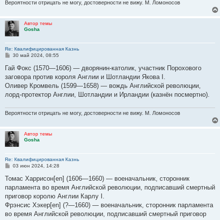
е
Вероятности отрицать не могу, достоверности не вижу. М. Ломоносов
Автор темы
Gosha
Re: Квалифицированная Казнь
С
30 май 2024, 08:55
о
о
Гай Фокс (1570—1606) — дворянин-католик, участник Порохового
б
заговора против короля Англии и Шотландии Якова I.
щ
е
Оливер Кромвель (1599—1658) — вождь Английской революции,
н
лорд-протектор Англии, Шотландии и Ирландии (казнён посмертно).
и
е
Вероятности отрицать не могу, достоверности не вижу. М. Ломоносов
Автор темы
Gosha
Re: Квалифицированная Казнь
С
03 июн 2024, 14:28
о
о
Томас Харрисон[en] (1606—1660) — военачальник, сторонник
б
парламента во время Английской революции, подписавший смертный
щ
е
приговор королю Англии Карлу I.
н
Фрэнсис Хэкер[en] (?—1660) — военачальник, сторонник парламента
и
е
во время Английской революции, подписавший смертный приговор