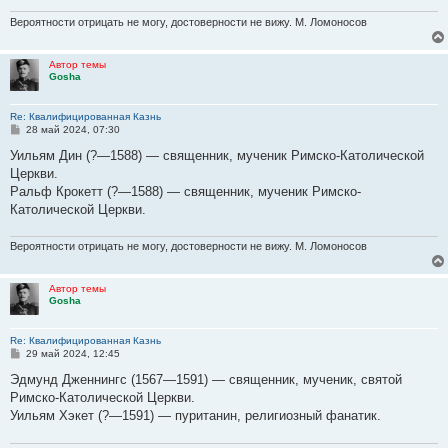
Вероятности отрицать не могу, достоверности не вижу. М. Ломоносов
Автор темы
Gosha
Re: Квалифицированная Казнь
С
28 май 2024, 07:30
о
о
Уильям Дин (?—1588) — священник, мученик Римско-Католической
б
Церкви.
щ
е
Ральф Крокетт (?—1588) — священник, мученик Римско-
н
Католической Церкви.
и
е
Вероятности отрицать не могу, достоверности не вижу. М. Ломоносов
Автор темы
Gosha
Re: Квалифицированная Казнь
С
29 май 2024, 12:45
о
о
Эдмунд Дженнингс (1567—1591) — священник, мученик, святой
б
Римско-Католической Церкви.
щ
е
Уильям Хэкет (?—1591) — пуританин, религиозный фанатик.
н
и