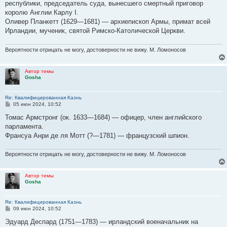
республики, председатель суда, вынесшего смертный приговор
щ
е
королю Англии Карлу I.
н
Оливер Планкетт (1629—1681) — архиепископ Армы, примат всей
и
е
Ирландии, мученик, святой Римско-Католической Церкви.
Вероятности отрицать не могу, достоверности не вижу. М. Ломоносов
Автор темы
Gosha
Re: Квалифицированная Казнь
С
05 июн 2024, 10:52
о
о
Томас Армстронг (ок. 1633—1684) — офицер, член английского
б
парламента.
щ
е
Франсуа Анри де ля Мотт (?—1781) — французский шпион.
н
и
е
Вероятности отрицать не могу, достоверности не вижу. М. Ломоносов
Автор темы
Gosha
Re: Квалифицированная Казнь
С
09 июн 2024, 10:52
о
о
Эдуард Деспард (1751—1783) — ирландский военачальник на
б