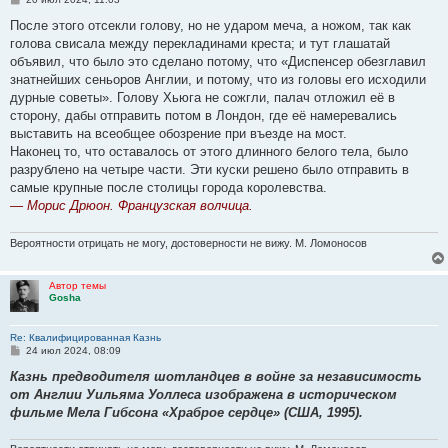
о
о
После этого отсекли голову, но не ударом меча, а ножом, так как
б
голова свисала между перекладинами креста; и тут глашатай
щ
е
объявил, что было это сделано потому, что «Диспенсер обезглавил
н
знатнейших сеньоров Англии, и потому, что из головы его исходили
и
е
дурные советы». Голову Хьюга не сожгли, палач отложил её в
сторону, дабы отправить потом в Лондон, где её намеревались
выставить на всеобщее обозрение при въезде на мост.
Наконец то, что оставалось от этого длинного белого тела, было
разрублено на четыре части. Эти куски решено было отправить в
самые крупные после столицы города королевства.
— Морис Дрюон. Французская волчица.
Вероятности отрицать не могу, достоверности не вижу. М. Ломоносов
Автор темы
Gosha
Re: Квалифицированная Казнь
С
24 июл 2024, 08:09
о
о
Казнь предводителя шотландцев в войне за независимость
б
от Англии Уильяма Уоллеса изображена в историческом
щ
е
фильме Мела Гибсона «Храброе сердце» (США, 1995).
н
и
е