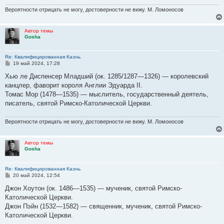
Вероятности отрицать не могу, достоверности не вижу. М. Ломоносов
Автор темы
Gosha
Re: Квалифицированная Казнь
С
19 май 2024, 17:28
о
о
Хью ле Диспенсер Младший (ок. 1285/1287—1326) — королевский
б
канцлер, фаворит короля Англии Эдуарда II.
щ
е
Томас Мор (1478—1535) — мыслитель, государственный деятель,
н
писатель, святой Римско-Католической Церкви.
и
е
Вероятности отрицать не могу, достоверности не вижу. М. Ломоносов
Автор темы
Gosha
Re: Квалифицированная Казнь
С
20 май 2024, 12:54
о
о
Джон Хоутон (ок. 1486—1535) — мученик, святой Римско-
б
Католической Церкви.
щ
е
Джон Пэйн (1532—1582) — священник, мученик, святой Римско-
н
Католической Церкви.
и
е