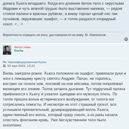
б
донага Хьюга младшего. Когда его длинное белое тело с округлыми
щ
е
бёдрами и чуть впалой грудью было выставлено напоказ, — рядом
н
стояли палачи в красных рубахах, а внизу торчал целый лес пик
и
е
лучников, окружавших эшафот, — в толпе раздался злорадный
хохот. <…>
Вероятности отрицать не могу, достоверности не вижу. М. Ломоносов
Автор темы
Gosha
Re: Квалифицированная Казнь
С
02 июл 2024, 13:23
о
о
Вновь заиграли рожки. Хьюга положили на эшафот, привязали руки и
б
ноги к лежащему кресту святого Андрея. Палач, не торопясь,
щ
е
вострил на точиле нож, похожий на нож мясника, потом попробовал
н
мизинцем его лезвие. Толпа затаила дыхание. Тут подручный палача
и
е
приблизился к Хьюгу и ухватил щипцами его мужскую плоть. По
толпе прошла волна истерического возбуждения, от топота ног
сотрясались помосты. И несмотря на этот страшный грохот, все
услышали пронзительный, душераздирающий вопль Хьюга,
единственный его вопль, который сразу смолк, а из раны начала
хлестать фонтаном кровь. Уже бесчувственное тело было
оскоплено.