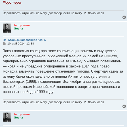
е
Форстера.
Вероятности отрицать не могу, достоверности не вижу. М. Ломоносов
Автор темы
Gosha
Re: Квалифицированная Казнь
С
10 май 2024, 12:38
о
о
Закон положил конец практике конфискации земель и имущества
б
уголовных преступников, обрекавшей членов их семей на нищету,
щ
е
одновременно ограничив наказание за измену обычным повешением
н
— хотя и не упразднив оговорённое в законе 1814 года право
и
е
монарха заменять повешение отсечением головы. Смертная казнь за
измену была окончательно отменена Актом о преступлении и
беспорядках (1998), позволившим Великобритании ратифицировать
шестой протокол Европейской конвенции о защите прав человека и
основных свобод в 1999 году.
Вероятности отрицать не могу, достоверности не вижу. М. Ломоносов
Автор темы
Gosha