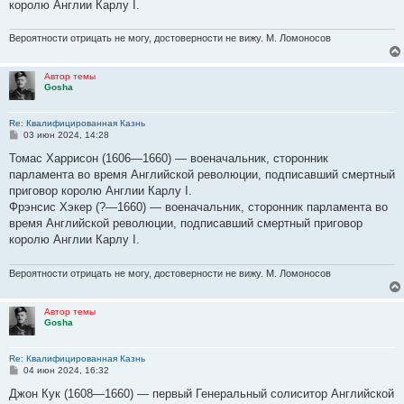
королю Англии Карлу I.
Вероятности отрицать не могу, достоверности не вижу. М. Ломоносов
Автор темы
Gosha
Re: Квалифицированная Казнь
С
03 июн 2024, 14:28
о
о
Томас Харрисон (1606—1660) — военачальник, сторонник
б
парламента во время Английской революции, подписавший смертный
щ
е
приговор королю Англии Карлу I.
н
Фрэнсис Хэкер (?—1660) — военачальник, сторонник парламента во
и
е
время Английской революции, подписавший смертный приговор
королю Англии Карлу I.
Вероятности отрицать не могу, достоверности не вижу. М. Ломоносов
Автор темы
Gosha
Re: Квалифицированная Казнь
С
04 июн 2024, 16:32
о
о
Джон Кук (1608—1660) — первый Генеральный солиситор Английской
б