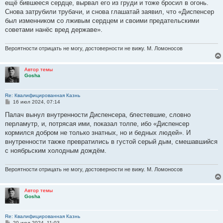
е
ещё бившееся сердце, вырвал его из груди и тоже бросил в огонь.
н
Снова затрубили трубачи, и снова глашатай заявил, что «Диспенсер
и
е
был изменником со лживым сердцем и своими предательскими
советами нанёс вред державе».
Вероятности отрицать не могу, достоверности не вижу. М. Ломоносов
Автор темы
Gosha
Re: Квалифицированная Казнь
С
16 июл 2024, 07:14
о
о
Палач вынул внутренности Диспенсера, блестевшие, словно
б
перламутр, и, потрясая ими, показал толпе, ибо «Диспенсер
щ
е
кормился добром не только знатных, но и бедных людей». И
н
внутренности также превратились в густой серый дым, смешавшийся
и
е
с ноябрьским холодным дождём.
Вероятности отрицать не могу, достоверности не вижу. М. Ломоносов
Автор темы
Gosha
Re: Квалифицированная Казнь
С
20 июл 2024, 11:03