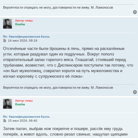
Вероятности отрицать не могу, достоверности не вижу. М. Ломоносов
Автор темы
Gosha
Re: Квалифицированная Казнь
С
14 июл 2024, 09:19
о
о
Отсечённые части были брошены в печь, прямо на раскалённые
б
угли, которые раздувал один из подручных. Вокруг пополз
щ
е
отвратительный запах горелого мяса. Глашатай, стоявший перед
н
трубачами, возвестил, что с Диспенсером поступили так потому, что
и
е
«он был мужеложец, совратил короля на путь мужеложества и
изгнал королеву с супружеского её ложа».
Вероятности отрицать не могу, достоверности не вижу. М. Ломоносов
Автор темы
Gosha
Re: Квалифицированная Казнь
С
15 июл 2024, 06:40
о
о
Затем палач, выбрав нож покрепче и пошире, рассёк ему грудь
б
поперёк, а живот вдоль, словно резал свинью, нащупал щипцами
щ