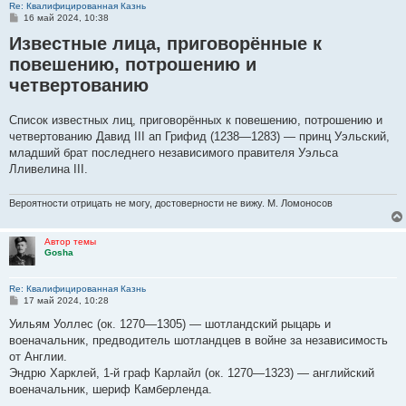
Re: Квалифицированная Казнь
С
16 май 2024, 10:38
о
Известные лица, приговорённые к
о
б
повешению, потрошению и
щ
е
четвертованию
н
и
е
Список известных лиц, приговорённых к повешению, потрошению и
четвертованию Давид III ап Грифид (1238—1283) — принц Уэльский,
младший брат последнего независимого правителя Уэльса
Лливелина III.
Вероятности отрицать не могу, достоверности не вижу. М. Ломоносов
Автор темы
Gosha
Re: Квалифицированная Казнь
С
17 май 2024, 10:28
о
о
Уильям Уоллес (ок. 1270—1305) — шотландский рыцарь и
б
военачальник, предводитель шотландцев в войне за независимость
щ
е
от Англии.
н
Эндрю Харклей, 1-й граф Карлайл (ок. 1270—1323) — английский
и
е
военачальник, шериф Камберленда.