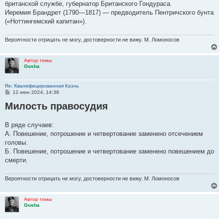
британской службе, губернатор Британского Гондураса.
щ
е
Иеремия Брандрет (1790—1817) — предводитель Пентричского бунта
н
(«Ноттингемский капитан»).
и
е
Вероятности отрицать не могу, достоверности не вижу. М. Ломоносов
Автор темы
Gosha
Re: Квалифицированная Казнь
С
12 июн 2024, 14:38
о
Милость правосудия
о
б
щ
е
В ряде случаев:
н
А. Повешение, потрошение и четвертование заменено отсечением
и
е
головы.
Б. Повешение, потрошение и четвертование заменено повешением до
смерти.
Вероятности отрицать не могу, достоверности не вижу. М. Ломоносов
Автор темы
Gosha