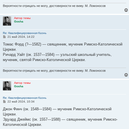
Вероятности отрицать не могу, достоверности не вижу. М. Ломоносов
Автор темы
Gosha
Re: Квалифицированная Казнь
С
21 май 2024, 14:22
о
о
Томас Форд (?—1582) — священник, мученик Римско-Католической
б
Церкви.
щ
е
Ричард Уайт (ок. 1537—1584) — уэльский школьный учитель,
н
мученик, святой Римско-Католической Церкви.
и
е
Вероятности отрицать не могу, достоверности не вижу. М. Ломоносов
Автор темы
Gosha
Re: Квалифицированная Казнь
С
22 май 2024, 10:34
о
о
Джон Финч (ок. 1548—1584) — мученик Римско-Католической
б
Церкви.
щ
е
Эдуард Джеймс (ок. 1557—1588) — священник, мученик Римско-
н
Католической Церкви.
и
е