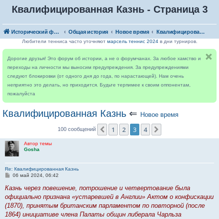
Квалифицированная Казнь - Страница 3
Исторический форум
Общая история
Новое время
Квалифицированная Казнь
Любители тенниса часто уточняют
марсель теннис 2024
в дни турниров.
Дорогие друзья! Это форум об истории, а не о форумчанах. За любое хамство и
переходы на личности мы выносим предупреждения. За предупреждениями
следуют блокировки (от одного дня до года, по нарастающей). Нам очень
неприятно это делать, но приходится. Будьте терпимее к своим оппонентам,
пожалуйста
Квалифицированная Казнь
⇐
Новое время
1
2
3
4
Пред.
След.
100 сообщений
Автор темы
Gosha
Re: Квалифицированная Казнь
С
06 май 2024, 06:42
о
о
Казнь через повешение, потрошение и четвертование была
б
официально признана «устаревшей в Англии» Актом о конфискации
щ
е
(1870), принятым британским парламентом по повторной (после
н
1864) инициативе члена Палаты общин либерала Чарльза
и