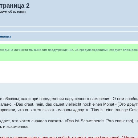
траница 2
орум об истории
анализ
реходы на личности мы выносим предупреждения. За предупреждениями следуют блокировки 
же образом, как и при определении нарушенного намерения. О нем сообщ
но: «Das draut, nein, das dauert vielleicht noch einen Monat» [Это драут
осили, что он хотел сказать словом «драут»: "Das ist eine traurige Gesc
дает, что хотел сначала сказать: «Das ist Schweinerei» [Это свинство],
к и искаженное.
дил и толковал не я или кто нибудь из моих последователей. Однако 