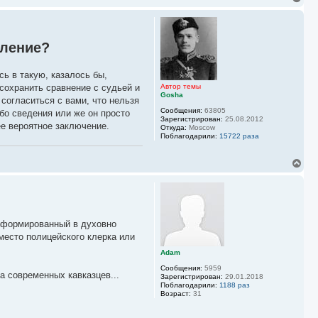
е
р
н
у
пление?
т
ь
с
сь в такую, казалось бы,
я
к
сохранить сравнение с судьей и
Автор темы
Gosha
н
согласиться с вами, что нельзя
а
Сообщения:
63805
бо сведения или же он просто
ч
Зарегистрирован:
25.08.2012
ее вероятное заключение.
а
Откуда:
Moscow
л
Поблагодарили:
15722 раза
у
В
е
р
н
у
т
ь
 сформированный в духовно
с
место полицейского клерка или
я
к
Adam
н
Сообщения:
5959
а
а современных кавказцев...
Зарегистрирован:
29.01.2018
ч
Поблагодарили:
1188 раз
а
Возраст:
31
л
у