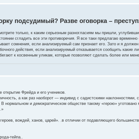
ворку подсудимый? Разве оговорка – престу
смотрите только, к каким серьезным разногласиям мы пришли, углубивши
тоянии сгладить все эти противоречия. Я все таки предлагаю временно 
вает сомнения, если анализируемый сам признает его. Зато и я должен 
очного действия, если анализируемый отказывается сообщить какие ли
прибегают к косвенным уликам, которые позволяют сделать более или мен
 открытие Фрейда и его учеников.
 личность, а как раз наоборот — индивид с садистскими наклонностями,
 В нормальном и демократическом обществе такому «герою» уготовано 
.»
 героев, вождей, ханов, царей». .в отличии от подавляющего большинств
рода-тейпа..