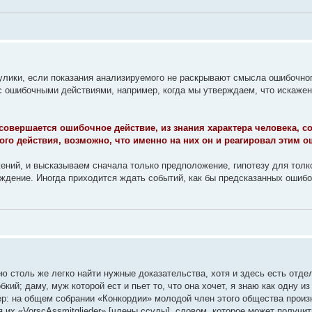
 улики, если показания анализируемого не раскрывают смысла ошибочно
с ошибочными действиями, например, когда мы утверждаем, что искажени
 совершается ошибочное действие, из знания характера человека,
ного действия, возможно, что именно на них он и реагировал этим
ний, и высказываем сначала только предположение, гипотезу для толко
ждение. Иногда приходится ждать событий, как бы предсказанных ошиб
мею столь же легко найти нужные доказательства, хотя и здесь есть от
бкий; даму, муж которой ест и пьет то, что она хочет, я знаю как одну и
ер: на общем собрании «Конкордии» молодой член этого общества произ
 их «VorscAssmitglieder» [члены ссуды], словом, которое может получит