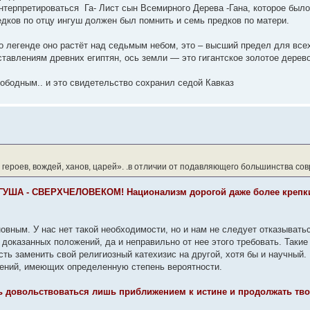
интерпретироваться Га- Лист сын Всемирного Дерева -Гана, которое был
дков по отцу ингуш должен был помнить и семь предков по матери.
о легенде оно растёт над седьмым небом, это – высший предел для всех
ставлениям древних египтян, ось земли — это гигантское золотое дере
ободным.. и это свидетельство сохранил седой Кавказ
 героев, вождей, ханов, царей». .в отличии от подавляющего большинства сов
УША - СВЕРХЧЕЛОВЕКОМ! Национализм дорогой даже более крепкие
овным. У нас нет такой необходимости, но и нам не следует отказыватьс
 доказанных положений, да и неправильно от нее этого требовать. Такие
сть заменить свой религиозный катехизис на другой, хотя бы и научный.
дений, имеющих определенную степень вероятности.
ь довольствоваться лишь приближением к истине и продолжать тво