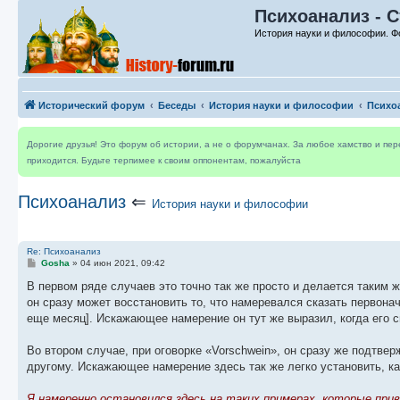
Психоанализ - С
История науки и философии. Ф
Исторический форум
Беседы
История науки и философии
Психо
Дорогие друзья! Это форум об истории, а не о форумчанах. За любое хамство и пе
приходится. Будьте терпимее к своим оппонентам, пожалуйста
Психоанализ
⇐
История науки и философии
Re: Психоанализ
С
Gosha
»
04 июн 2021, 09:42
о
о
В первом ряде случаев это точно так же просто и делается таким 
б
он сразу может восстановить то, что намеревался сказать первоначаль
щ
е
еще месяц]. Искажающее намерение он тут же выразил, когда его спр
н
и
е
Во втором случае, при оговорке «Vorschwein», он сразу же подтверж
другому. Искажающее намерение здесь так же легко установить, ка
Я намеренно остановился здесь на таких примерах, которые приво