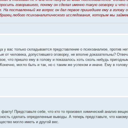
росить говорившего, почему он сделал именно такую оговорку и что 
е. На поставленный же вопрос он дал первое пришедшее ему в голову 
образец любого психоаналитического исследования, которым мы займе
гда у вас только складывается представление о психоанализе, против не
ые от человека, допустившего оговорку, не вполне доказательны? Отвеча
рвое, что пришло ему в голову и показалось хоть сколь нибудь пригодны
Конечно, могло быть и так, но с таким же успехом и иначе. Ему в голову
 факту! Представьте себе, что кто то произвел химический анализ веще
жность сделать определенные выводы. А теперь представьте, что какому
щество могло иметь и другой вес.