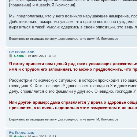
и
е
[правление] и AusschuЯ [комиссия].
Мы предполагаем, что у него возникло нарушающее намерение, про
Действительно, вскоре мы узнаем, что оратор постоянно нуждался
выразиться в такой мысли: сдержись в своей оппозиции, это ведь 
Вероятности отрицать не могу, достоверности не вижу. М. Ломоносов
Re: Психоанализ
С
Gosha
»
15 июн 2021, 11:08
о
о
Я смогу привести вам целый ряд таких уличающих доказательс
б
имя и с трудом его запоминает, то можно предположить, что пр
щ
е
н
Рассмотрим психическую ситуацию, в которой происходит это ошиб
и
е
господина X. Хотя господин У давно знает господина Х и даже име
делу, справляется о его фамилии у других». Очевидно, господин У 
Или другой пример: дама справляется у врача о здоровье общ
признается, что очень недовольна этим замужеством и не вын
Вероятности отрицать не могу, достоверности не вижу. М. Ломоносов
Re: Психоанализ
С
Gosha
»
16 июн 2021, 11:23