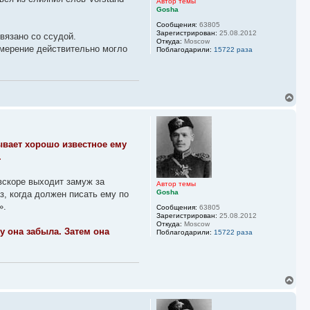
к
Автор темы
Gosha
н
а
Сообщения:
63805
ч
Зарегистрирован:
25.08.2012
вязано со ссудой.
а
Откуда:
Moscow
амерение действительно могло
л
Поблагодарили:
15722 раза
у
В
е
р
н
у
ывает хорошо известное ему
т
ь
.
с
я
вскоре выходит замуж за
к
Автор темы
Gosha
з, когда должен писать ему по
н
а
».
Сообщения:
63805
ч
Зарегистрирован:
25.08.2012
а
Откуда:
Moscow
у она забыла. Затем она
л
Поблагодарили:
15722 раза
у
В
е
р
н