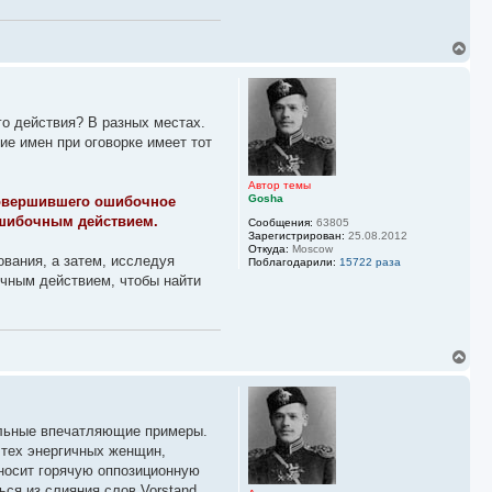
В
е
р
н
у
го действия? В разных местах.
т
ь
е имен при оговорке имеет тот
с
я
к
Автор темы
Gosha
 совершившего ошибочное
н
а
 ошибочным действием.
Сообщения:
63805
ч
Зарегистрирован:
25.08.2012
а
Откуда:
Moscow
вания, а затем, исследуя
л
Поблагодарили:
15722 раза
у
очным действием, чтобы найти
В
е
р
н
у
дельные впечатляющие примеры.
т
ь
з тех энергичных женщин,
с
носит горячую оппозиционную
я
ься из слияния слов Vorstand