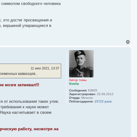
о символом свободного человека
, кто достиг просвещения и
во, вершиной упирающееся в
В
е
р
н
у
т
ь
11 июн 2021, 13:37
с
ременных кавказцев...
я
к
Автор темы
Gosha
н
 мозги затмевал!!!
а
Сообщения:
63805
ч
Зарегистрирован:
25.08.2012
а
Откуда:
Moscow
я от использования таких улик.
л
Поблагодарили:
15722 раза
у
 требования к науке может
 Наука насчитывает в своем
рческую работу, несмотря на