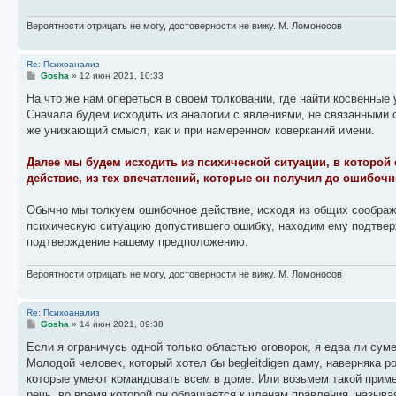
Вероятности отрицать не могу, достоверности не вижу. М. Ломоносов
Re: Психоанализ
С
Gosha
»
12 июн 2021, 10:33
о
о
На что же нам опереться в своем толковании, где найти косвенные
б
Сначала будем исходить из аналогии с явлениями, не связанными 
щ
е
же унижающий смысл, как и при намеренном коверканий имени.
н
и
е
Далее мы будем исходить из психической ситуации, в которой
действие, из тех впечатлений, которые он получил до ошибоч
Обычно мы толкуем ошибочное действие, исходя из общих соображе
психическую ситуацию допустившего ошибку, находим ему подтвер
подтверждение нашему предположению.
Вероятности отрицать не могу, достоверности не вижу. М. Ломоносов
Re: Психоанализ
С
Gosha
»
14 июн 2021, 09:38
о
о
Если я ограничусь одной только областью оговорок, я едва ли су
б
Молодой человек, который хотел бы begleitdigen даму, наверняка ро
щ
е
которые умеют командовать всем в доме. Или возьмем такой прим
н
речь, во время которой он обращается к членам правления, называя