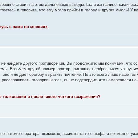
 уверенно строит на этом дальнейшие выводы. Если же налицо психически
таетесь и говорите, что ему могла прийти в голову и другая мысль! У в
усь с вами во мнениях.
ка не найдете другого противоречия. Вы продолжите: мы понимаем, что о
лемы. Возьмем другой пример: оратор приглашает собравшихся чокнуться
оно и не дает оратору выразить почтение. Но это всего лишь наше тол
расспрашивать оговорившегося, он не подтвердит, что намеревался нан
о толкования и после такого четкого возражения?
 незнакомого оратора, возможно, ассистента того шефа, а возможно, уже