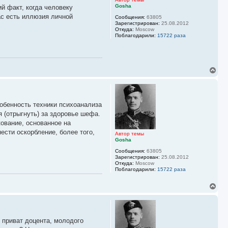
Gosha
й факт, когда человеку
н
а
ас есть иллюзия личной
Сообщения:
63805
ч
Зарегистрирован:
25.08.2012
а
Откуда:
Moscow
л
Поблагодарили:
15722 раза
у
В
е
р
н
у
собенность техники психоанализа
т
ь
 (отрыгнуть) за здоровье шефа.
с
кование, основанное на
я
ести оскорбление, более того,
к
Автор темы
Gosha
н
а
Сообщения:
63805
ч
Зарегистрирован:
25.08.2012
а
Откуда:
Moscow
л
Поблагодарили:
15722 раза
у
В
е
р
н
у
 приват доцента, молодого
т