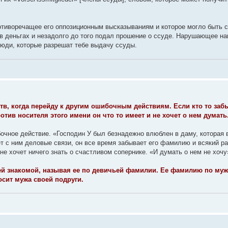
тиворечащее его оппозиционным высказываниям и которое могло быть с
 в деньгах и незадолго до того подал прошение о ссуде. Нарушающее н
люди, которые разрешат тебе выдачу ссуды.
тв, когда перейду к другим ошибочным действиям. Если кто то заб
отив носителя этого имени он что то имеет и не хочет о нем думать
очное действие. «Господин У был безнадежно влюблен в даму, которая 
ет с ним деловые связи, он все время забывает его фамилию и всякий ра
не хочет ничего знать о счастливом сопернике. «И думать о нем не хочу
ей знакомой, называя ее по девичьей фамилии. Ее фамилию по муж
осит мужа своей подруги.