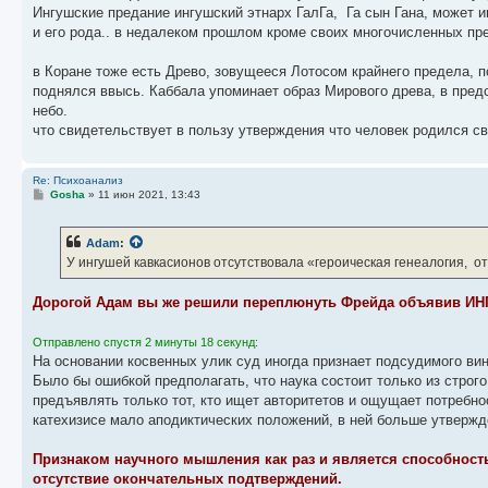
Ингушские предание ингушский этнарх ГалГа, Га сын Гана, может 
и его рода.. в недалеком прошлом кроме своих многочисленных пре
в Коране тоже есть Древо, зовущееся Лотосом крайнего предела, п
поднялся ввысь. Каббала упоминает образ Мирового древа, в пред
небо.
что свидетельствует в пользу утверждения что человек родился св
Re: Психоанализ
С
Gosha
»
11 июн 2021, 13:43
о
о
б
Adam
:
щ
е
У ингушей кавкасионов отсутствовала «героическая генеалогия, от
н
и
е
Дорогой Адам вы же решили переплюнуть Фрейда объявив ИНГ
Отправлено спустя 2 минуты 18 секунд:
На основании косвенных улик суд иногда признает подсудимого вин
Было бы ошибкой предполагать, что наука состоит только из строго
предъявлять только тот, кто ищет авторитетов и ощущает потребно
катехизисе мало аподиктических положений, в ней больше утверж
Признаком научного мышления как раз и является способност
отсутствие окончательных подтверждений.