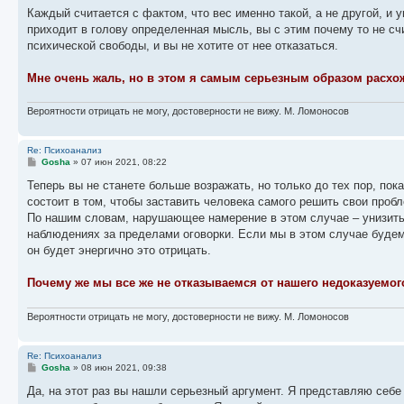
е
Каждый считается с фактом, что вес именно такой, а не другой, и
приходит в голову определенная мысль, вы с этим почему то не счи
психической свободы, и вы не хотите от нее отказаться.
Мне очень жаль, но в этом я самым серьезным образом расхож
Вероятности отрицать не могу, достоверности не вижу. М. Ломоносов
Re: Психоанализ
С
Gosha
»
07 июн 2021, 08:22
о
о
Теперь вы не станете больше возражать, но только до тех пор, по
б
состоит в том, чтобы заставить человека самого решить свои проб
щ
е
По нашим словам, нарушающее намерение в этом случае – унизить, 
н
наблюдениях за пределами оговорки. Если мы в этом случае будем 
и
е
он будет энергично это отрицать.
Почему же мы все же не отказываемся от нашего недоказуемог
Вероятности отрицать не могу, достоверности не вижу. М. Ломоносов
Re: Психоанализ
С
Gosha
»
08 июн 2021, 09:38
о
о
Да, на этот раз вы нашли серьезный аргумент. Я представляю себе
б