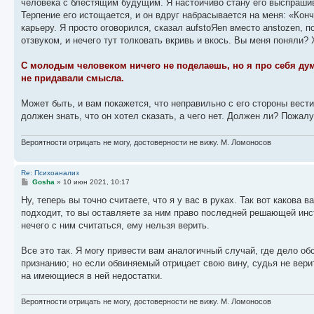
человека с блестящим будущим. Я настойчиво стану его выспрашив
щ
е
Терпение его истощается, и он вдруг набрасывается на меня: «Кон
н
карьеру. Я просто оговорился, сказал aufstoЯen вместо anstozen, 
и
е
отзвуком, и нечего тут толковать вкривь и вкось. Вы меня поняли?
С молодым человеком ничего не поделаешь, но я про себя дум
не придавали смысла.
Может быть, и вам покажется, что неправильно с его стороны вести
должен знать, что он хотел сказать, а чего нет. Должен ли? Пожалу
Вероятности отрицать не могу, достоверности не вижу. М. Ломоносов
Re: Психоанализ
С
Gosha
»
10 июн 2021, 10:17
о
о
Ну, теперь вы точно считаете, что я у вас в руках. Так вот какова
б
подходит, то вы оставляете за ним право последней решающей инста
щ
е
нечего с ним считаться, ему нельзя верить.
н
и
е
Все это так. Я могу привести вам аналогичный случай, где дело об
признанию; но если обвиняемый отрицает свою вину, судья не верит
на имеющиеся в ней недостатки.
Вероятности отрицать не могу, достоверности не вижу. М. Ломоносов