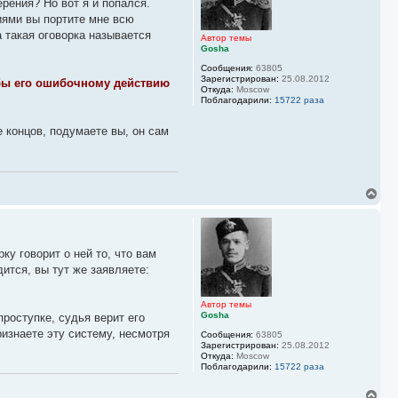
ь
рения? Но вот я и попался.
с
ниями вы портите мне всю
я
а такая оговорка называется
к
Автор темы
Gosha
н
а
Сообщения:
63805
ч
Зарегистрирован:
25.08.2012
обы его ошибочному действию
а
Откуда:
Moscow
л
Поблагодарили:
15722 раза
у
е концов, подумаете вы, он сам
В
е
р
н
у
ку говорит о ней то, что вам
т
ь
ится, вы тут же заявляете:
с
я
к
Автор темы
Gosha
проступке, судья верит его
н
а
ризнаете эту систему, несмотря
Сообщения:
63805
ч
Зарегистрирован:
25.08.2012
а
Откуда:
Moscow
л
Поблагодарили:
15722 раза
у
В