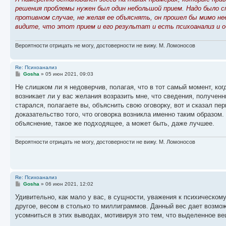
решения проблемы нужен был один небольшой прием. Надо было сп
противном случае, не желая ее объяснять, он прошел бы мимо не
видите, что этот прием и его результат и есть психоанализ и 
Вероятности отрицать не могу, достоверности не вижу. М. Ломоносов
Re: Психоанализ
С
Gosha
»
05 июн 2021, 09:03
о
о
Не слишком ли я недоверчив, полагая, что в тот самый момент, ко
б
возникает ли у вас желания возразить мне, что сведения, полученн
щ
е
старался, полагаете вы, объяснить свою оговорку, вот и сказал пе
н
доказательство того, что оговорка возникла именно таким образом. 
и
е
объяснение, такое же подходящее, а может быть, даже лучшее.
Вероятности отрицать не могу, достоверности не вижу. М. Ломоносов
Re: Психоанализ
С
Gosha
»
06 июн 2021, 12:02
о
о
Удивительно, как мало у вас, в сущности, уважения к психическому
б
другое, весом в столько то миллиграммов. Данный вес дает возмо
щ
е
усомниться в этих выводах, мотивируя это тем, что выделенное ве
н
и