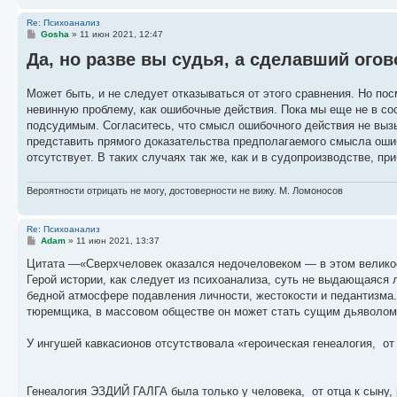
Re: Психоанализ
С
Gosha
»
11 июн 2021, 12:47
о
Да, но разве вы судья, а сделавший ого
о
б
щ
е
Может быть, и не следует отказываться от этого сравнения. Но по
н
невинную проблему, как ошибочные действия. Пока мы еще не в сос
и
е
подсудимым. Согласитесь, что смысл ошибочного действия не вызы
представить прямого доказательства предполагаемого смысла ошиб
отсутствует. В таких случаях так же, как и в судопроизводстве, 
Вероятности отрицать не могу, достоверности не вижу. М. Ломоносов
Re: Психоанализ
С
Adam
»
11 июн 2021, 13:37
о
о
Цитата —«Сверхчеловек оказался недочеловеком — в этом великое
б
Герой истории, как следует из психоанализа, суть не выдающаяся
щ
е
бедной атмосфере подавления личности, жестокости и педантизма.
н
тюремщика, в массовом обществе он может стать сущим дьяволом
и
е
У ингушей кавкасионов отсутствовала «героическая генеалогия, от
Генеалогия ЭЗДИЙ ГАЛГА была только у человека, от отца к сыну, 