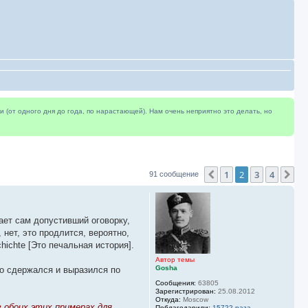
(от одного дня до года, по нарастающей). Нам очень неприятно это делать, но
1
2
3
4
Пред.
Сл
91 сообщение
ает сам допустивший оговорку,
, нет, это продлится, вероятно,
hichte [Это печальная история].
Автор темы
Gosha
 но сдержался и выразился по
Сообщения:
63805
Зарегистрирован:
25.08.2012
Откуда:
Moscow
в обоих этих примерах для
Поблагодарили:
15722 раза