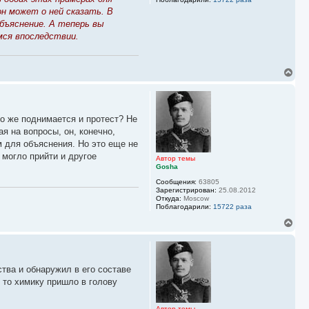
он может о ней сказать. В
объяснение. А теперь вы
мся впоследствии.
В
е
р
н
у
го же поднимается и протест? Не
т
ь
я на вопросы, он, конечно,
с
м для объяснения. Но это еще не
я
 могло прийти и другое
к
Автор темы
Gosha
н
а
Сообщения:
63805
ч
Зарегистрирован:
25.08.2012
а
Откуда:
Moscow
л
Поблагодарили:
15722 раза
у
В
е
р
н
у
ства и обнаружил в его составе
т
ь
 то химику пришло в голову
с
я
к
Автор темы