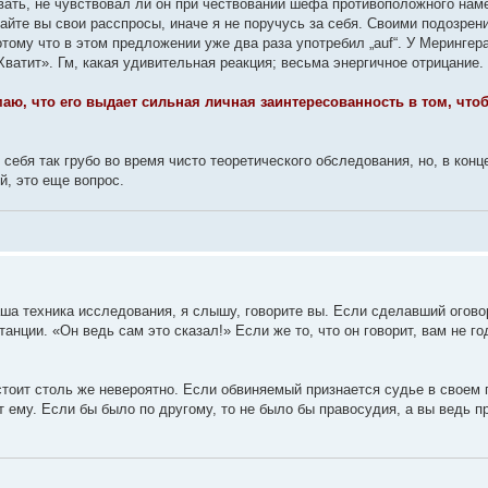
ать, не чувствовал ли он при чествовании шефа противоположного наме
чайте вы свои расспросы, иначе я не поручусь за себя. Своими подозре
потому что в этом предложении уже два раза употребил „auf“. У Мерингер
 Хватит». Гм, какая удивительная реакция; весьма энергичное отрицание.
аю, что его выдает сильная личная заинтересованность в том, чт
 себя так грубо во время чисто теоретического обследования, но, в конц
й, это еще вопрос.
 ваша техника исследования, я слышу, говорите вы. Если сделавший оговор
нции. «Он ведь сам это сказал!» Если же то, что он говорит, вам не год
стоит столь же невероятно. Если обвиняемый признается судье в своем 
 ему. Если бы было по другому, то не было бы правосудия, а вы ведь п