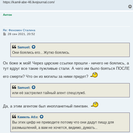
https://kamil-abe-46.livejournal.com/
Антон
Re: Феномен Сталина
С
28 сен 2021, 20:52
о
о
б
Samuel
:
щ
е
Они боялись его... Жутко боялись.
н
и
е
Ох боже ж мой! Через царские ссылки прошли - ничего не боялись, а
тут вдруг все такие пужливые стали. А чего им было бояться ПОСЛЕ
его смерти? Что он из могилы за ними придет?
Samuel
:
или её застрелил тайный агент спецслужб.
Да, а этим агентом был инопланетный пингвин.
Камиль Абэ
:
Вы этих цифр не приводите потому что они дадут пищу для
размышлений, а вам не хочется, видимо, думать...