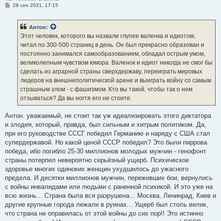
С
28 сен 2021, 17:15
о
о
б
Антон
:
щ
е
Этот человек, которого вы назвали глупее валенка и идиотом,
н
читал по 300-500 страниц в день. Он был прекрасно образован и
и
е
постоянно занимался самообразованием, обладал острым умом,
великолепным чувством юмора. Валенок и идиот никогда не смог бы
сделать из аграрной страны сверхдержаву, переиграть мировых
лидеров на внешнеполитической арене и выиграть войну со самым
страшным злом - с фашизмом. Кто вы такой, чтобы так о нем
отзываться? Да вы ногтя его не стоите.
Антон. уважаемый, не стоит так уж идеализировать этого диктатора
и злодея, который, правда, был сильным и хитрым политиком. Да,
при его руководстве СССГ победил Германию и наряду с США стал
супердержавой. Но какой ценой СССР победил? Это были пиррова
победа, ибо погибло 25-30 миллионов молодых мужчин - генофонт
страны потерпел невероятно серьёзный ущерб. Психическое
здоровье многих одиноких женщин ухудшилось до ужасного
предела. И десятки миллионов мужчин, переживших бои, вернулись
с войны инвалидами или людьми с раненной психикой. И это уже на
всю жизнь... Страна была вся разрушена... Москва, Ленинрад, Киев и
другие крупные города лежали в руинах... Ущерб был столь велик,
что страна не оправилась от этой войны до сих пор!! Это истинно