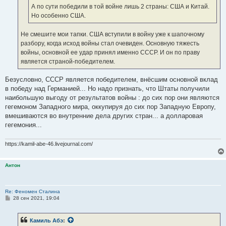
А по сути победили в той войне лишь 2 страны: США и Китай.
Но особенно США.
Не смешите мои тапки. США вступили в войну уже к шапочному
разбору, когда исход войны стал очевиден. Основную тяжесть
войны, основной ее удар принял именно СССР. И он по праву
является страной-победителем.
Безусловно, СССР является победителем, внёсшим основной вклад
в победу над Германией... Но надо признать, что Штаты получили
наибольшую выгоду от результатов войны : до сих пор они являются
гегемоном Западного мира, оккупируя до сих пор Западную Европу,
вмешиваются во внутренние дела других стран... а долларовая
гегемония...
https://kamil-abe-46.livejournal.com/
Антон
Re: Феномен Сталина
С
28 сен 2021, 19:04
о
о
б
Камиль Абэ
:
щ