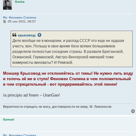
Gosha
Re: Феномен Сталина
С
05 сен 2021, 08:57
о
о
б
крысовод
:
щ
е
Дело вообще не в монархии, и распад СССР это еще не худшая
н
участь: вон, Польшу в свое время безо всяких большевиков
и
е
разделили полностью соседние страны. В развале Британской,
Османской, Германской, Австро-Венгерской империй тоже
коммунисты виноваты? И Римской.
Моншер Крысовод не отклоняйтесь от темы! Не нужно лить воду
и толочь её же в ступе! Феномен Сталина в чем положительный
в чем отрицательный - вот придерживайтесь этой линии!
/a principio ad finem – UranGan/
Вероятности отрицать не могу, достоверности не вижу. М. Ломоносов
Samuel
Re: Феномен Сталина