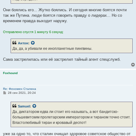
е
Они боялись его... Жутко боялись. И сегодня многие боятся почти
так же Путина. люди боятся говорить правду о лидерах... Но со
временем правда выходит наружу.
Отправлено спустя 1 минуту 6 секунд:
Антон
:
Да, да, а убивали ее инопланетные пингвины.
Сама застрелилась или её застрелил тайный агент спецслужб.
Foxhound
Re: Феномен Сталина
С
28 сен 2021, 20:24
о
о
б
Samuel
:
щ
е
Да, диктатором едва ли стоит его называть, а вот бандитско-
н
большевитским пролетарским императором и тираном точно стоит.
и
е
Властолюбивый тиран и кровавый деспот!
уже за одно то, что сталин очищал здоровое советское общество от