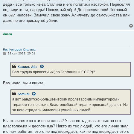
деда - всё только из-за Сталина и его политики жестокой. Переселял
он, видите ли, народы! Проклятый чёрт! До переселялся! Поганный
он был человек. Замучил свою жену Алилуеву до самоубийства или
даже по его приказу её убили.
Антон
Re: Феномен Сталина
С
28 сен 2021, 20:01
о
о
б
Камиль Абэ
:
щ
е
Вам трудно привести их( по Германии и СССР)?
н
и
е
Вам надо, вы и ищите.
Samuel
:
а вот бандитско-большевитским пролетарским императором и
тираном точно стоит. Властолюбивый тиран и кровавый деспот! Из-
за него страдали миллионы умнейших людей.
Вы отвечаете за эти свои слова? У вас есть доказательства его
властолюбия и деспотизма? Никто из тех людей, кто его лично знал
и с ним работал, этого не подтверждают, как не подтверждают этого