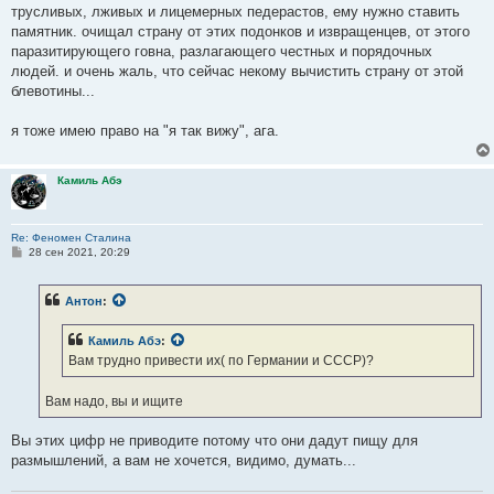
трусливых, лживых и лицемерных педерастов, ему нужно ставить
памятник. очищал страну от этих подонков и извращенцев, от этого
паразитирующего говна, разлагающего честных и порядочных
людей. и очень жаль, что сейчас некому вычистить страну от этой
блевотины...
я тоже имею право на "я так вижу", ага.
Камиль Абэ
Re: Феномен Сталина
С
28 сен 2021, 20:29
о
о
б
Антон
:
щ
е
н
Камиль Абэ
:
и
е
Вам трудно привести их( по Германии и СССР)?
Вам надо, вы и ищите
Вы этих цифр не приводите потому что они дадут пищу для
размышлений, а вам не хочется, видимо, думать...