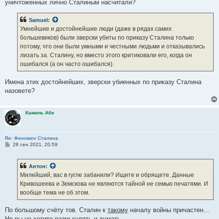
уничтоженных лично Сталиным насчитали?
Samuel
:
Умнейшие и достойнейшие люди (даже в рядах самих
большевиков) были зверски убиты по приказу Сталина только
потому, что они были умными и честными людьми и отказывались
лизать за. Сталину, но вместо этого критиковали его, когда он
ошибался (а он часто ошибался).
Имена этих достойнейших, зверски убиенных по приказу Сталина
назовете?
Камиль Абэ
Re: Феномен Сталина
С
28 сен 2021, 20:59
о
о
б
Антон
:
щ
е
Милейший, вас в гугле забанили? Ищите и обрящете. Данные
н
Кривошеева и Земскова не являются тайной не семью печатями. И
и
е
вообще тема не об этом.
По большому счёту тов. Сталин к
такому
началу войны причастен...
Но вы не хотите размышлять и думать...