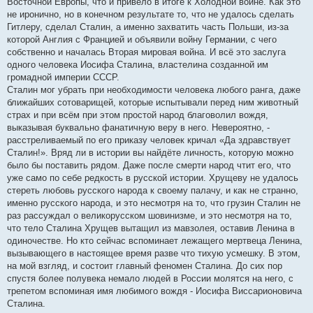
Восточной Европы, что и привело в итоге к Холодной войне. Как это
не иронично, но в конечном результате то, что не удалось сделать
Гитлеру, сделал Сталин, а именно захватить часть Польши, из-за
которой Англия с Францией и объявили войну Германии, с чего
собственно и началась Вторая мировая война. И всё это заслуга
одного человека Иосифа Сталина, властелина созданной им
громадной империи СССР.
Сталин мог убрать при необходимости человека любого ранга, даже
ближайших сотоварищей, которые испытывали перед ним животный
страх и при всём при этом простой народ благоволил вождя,
выказывая буквально фанатичную веру в него. Невероятно, -
расстреливаемый по его приказу человек кричал «Да здравствует
Сталин!». Вряд ли в истории вы найдёте личность, которую можно
было бы поставить рядом. Даже после смерти народ чтит его, что
уже само по себе редкость в русской истории. Хрущеву не удалось
стереть любовь русского народа к своему палачу, и как не странно,
именно русского народа, и это несмотря на то, что грузин Сталин не
раз рассуждал о великорусском шовинизме, и это несмотря на то,
что тело Сталина Хрущев вытащил из мавзолея, оставив Ленина в
одиночестве. Но кто сейчас вспоминает лежащего мертвеца Ленина,
вызывающего в настоящее время разве что тихую усмешку. В этом,
на мой взгляд, и состоит главный феномен Сталина. До сих пор
спустя более полувека немало людей в России молятся на него, с
трепетом вспоминая имя любимого вождя - Иосифа Виссарионовича
Сталина.