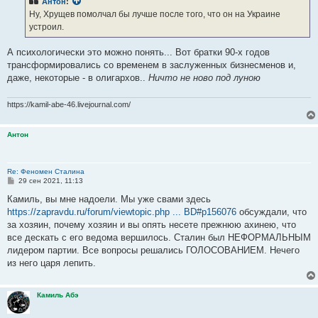
Антон
:
Ну, Хрущев помолчал бы лучше после того, что он на Украине
устроил.
А психологически это можно понять... Вот братки 90-х годов
трансформировались со временем в заслуженных бизнесменов и,
даже, некоторые - в олигархов..
Ничто не ново под луною
https://kamil-abe-46.livejournal.com/
Антон
Re: Феномен Сталина
С
29 сен 2021, 11:13
о
о
Камиль, вы мне надоели. Мы уже свами здесь
б
https://zapravdu.ru/forum/viewtopic.php ... BD#p156076
обсуждали, что
щ
е
за хозяин, почему хозяин и вы опять несете прежнюю ахинею, что
н
все дескать с его ведома вершилось. Сталин был НЕФОРМАЛЬНЫМ
и
е
лидером партии. Все вопросы решались ГОЛОСОВАНИЕМ. Нечего
из него царя лепить.
Камиль Абэ