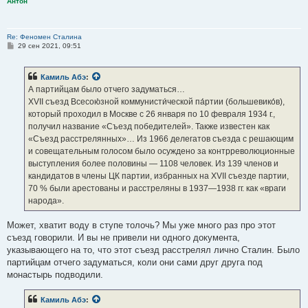
Антон
Re: Феномен Сталина
С
29 сен 2021, 09:51
о
о
б
Камиль Абэ
:
щ
е
А партийцам было отчего задуматься…
н
XVII съезд Всесою́зной коммунисти́ческой па́ртии (большевико́в),
и
е
который проходил в Москве с 26 января по 10 февраля 1934 г.,
получил название «Съезд победителей». Также известен как
«Съезд расстрелянных»… Из 1966 делегатов съезда с решающим
и совещательным голосом было осуждено за контрреволюционные
выступления более половины — 1108 человек. Из 139 членов и
кандидатов в члены ЦК партии, избранных на XVII съезде партии,
70 % были арестованы и расстреляны в 1937—1938 гг. как «враги
народа».
Может, хватит воду в ступе толочь? Мы уже много раз про этот
съезд говорили. И вы не привели ни одного документа,
указывающего на то, что этот съезд расстрелял лично Сталин. Было
партийцам отчего задуматься, коли они сами друг друга под
монастырь подводили.
Камиль Абэ
: