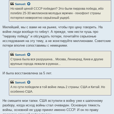
Samuel
:
Но какой ценой СССР победил? Это были пиррова победа, ибо
погибло 25-30 миллионов молодых мужчин - генофонт страны
потерпел невероятно серьёзный ущерб.
Милейший, мы с вами не на рынке, чтобы про цену говорить. На
войне люди вообще-то гибнут. А прежде, чем нести чушь про
"пиррову победу" и обсуждать потери, почитайте серьезные
исследования на эту тему, а не жонглируйте миллионами. Советские
потери вполне сопоставимы с немецкими.
Samuel
:
Страна была вся разрушена... Москва, Ленинрад, Киев и другие
крупные города лежали в руинах...
И была восстановлена за 5 лет.
Samuel
:
А по сути победили в той войне лишь 2 страны: США и Китай. Но
особенно США.
Не смешите мои тапки. США вступили в войну уже к шапочному
разбору, когда исход войны стал очевиден. Основную тяжесть
войны, основной ее удар принял именно СССР. И он по праву