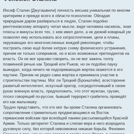
е
н
Иосиф Сталин (Джугашвили) личность весьма уникальная по многим
и
е
критериям и прежде всего в области психологии. Обладая
природным даром разбираться в людях, Сталин подобно
рентгеновскому аппарату читал мысли, видя человека насквозь, зная
плюсы и минусы всех тех, с кем имел дело, а не дюжий коварный ум
позволял ему использовать все хитросплетения, цели и планы,
окружающих его многочисленных вождей революции, чтобы
построить свою ещё более хитрую схему физического устранения,
причем не только соперников, но и всех возможных претендентов на
власть. Он не мог красиво говорить, он не мог зажечь толпу
пламенной речью как Троцкий или Рыков, но он подобно пауку
выжидал, когда ничего не подозревающая жертва окажется в его
паутине. Причем не редко сама жертва и принимала участие в
строительстве паутины. Мог ли Троцкий (Брoнштейн), всесторонне
развитый интеллигент, искусный оратор, сосредоточивший в своих
руках военную власть, предположить, что этот мужлан, грузин,
плохо говорящий по-русски, бывший террорист-грабитель проведёт
его как мальчишку.
Трудно представить, что кто мог бы кроме Сталина организовать
сопротивление стремительно продвигающимся на Восток
германским войскам при всеобщей паники рассыпающейся Красной
Армии. Только авторитет Сталина и слепая вера в него возродила
духовную силу, без которой невозможна никакая борьба. Феномен