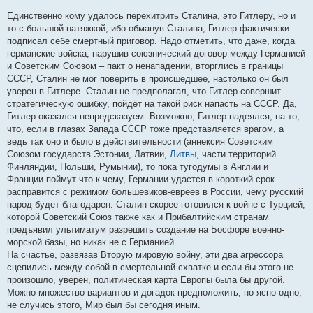
Единственно кому удалось перехитрить Сталина, это Гитлеру, но и
то с большой натяжкой, ибо обманув Сталина, Гитлер фактически
подписал себе смертный приговор. Надо отметить, что даже, когда
германские войска, нарушив союзнический договор между Германией
и Советским Союзом – пакт о ненападении, вторглись в границы
СССР, Сталин не мог поверить в происшедшее, настолько он был
уверен в Гитлере. Сталин не предполагал, что Гитлер совершит
стратегическую ошибку, пойдёт на такой риск напасть на СССР. Да,
Гитлер оказался непредсказуем. Возможно, Гитлер надеялся, на то,
что, если в глазах Запада СССР тоже представляется врагом, а
ведь так оно и было в действительности (аннексия Советским
Союзом государств Эстонии, Латвии,
Литвы
, части территорий
Финляндии, Польши, Румынии), то пока тугодумы в Англии и
Франции поймут что к чему, Германии удастся в короткий срок
расправится с режимом большевиков-евреев в России, чему русский
народ будет благодарен. Сталин скорее готовился к войне с Турцией,
которой Советский Союз также как и Прибалтийским странам
предъявил ультиматум разрешить создание на Босфоре военно-
морской базы, но никак не с Германией.
На счастье, развязав Вторую мировую войну, эти два агрессора
сцепились между собой в смертельной схватке и если бы этого не
произошло, уверен, политическая карта Европы была бы другой.
Можно множество вариантов и догадок предположить, но ясно одно,
не случись этого, Мир был бы сегодня иным.