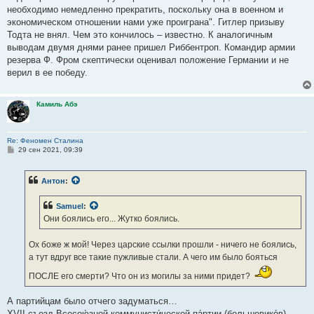
необходимо немедленно прекратить, поскольку она в военном и
экономическом отношении нами уже проиграна". Гитлер призыву
Тодта не внял. Чем это кончилось – известно. К аналогичным
выводам двумя днями ранее пришел Риббентроп. Командир армии
резерва Ф. Фром скептически оценивал положение Германии и не
верил в ее победу.
Камиль Абэ
Re: Феномен Сталина
С
29 сен 2021, 09:39
о
о
б
Антон
:
щ
е
н
Samuel
:
и
е
Они боялись его... Жутко боялись.
Ох боже ж мой! Через царские ссылки прошли - ничего не боялись,
а тут вдруг все такие пужливые стали. А чего им было бояться
ПОСЛЕ его смерти? Что он из могилы за ними придет?
А партийцам было отчего задуматься…
XVII съезд Всесою́зной коммунисти́ческой па́ртии (большевико́в),