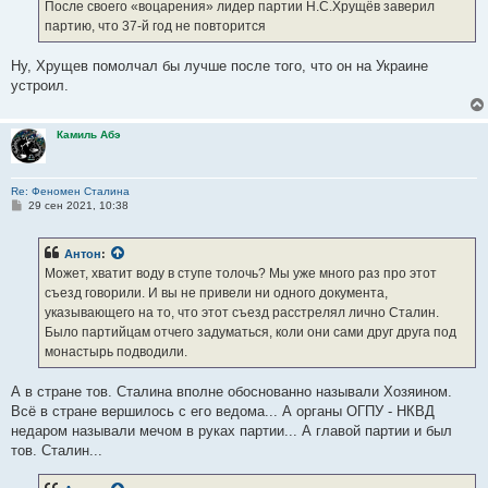
После своего «воцарения» лидер партии Н.С.Хрущёв заверил
партию, что 37-й год не повторится
Ну, Хрущев помолчал бы лучше после того, что он на Украине
устроил.
Камиль Абэ
Re: Феномен Сталина
С
29 сен 2021, 10:38
о
о
б
Антон
:
щ
е
Может, хватит воду в ступе толочь? Мы уже много раз про этот
н
съезд говорили. И вы не привели ни одного документа,
и
е
указывающего на то, что этот съезд расстрелял лично Сталин.
Было партийцам отчего задуматься, коли они сами друг друга под
монастырь подводили.
А в стране тов. Сталина вполне обоснованно называли Хозяином.
Всё в стране вершилось с его ведома... А органы ОГПУ - НКВД
недаром называли мечом в руках партии... А главой партии и был
тов. Сталин...