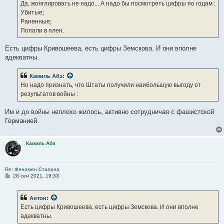
е
Да, жонглировать не надо... А надо бы посмотреть цифры по годам :
н
Убитые;
и
е
Раненные;
Попали в плен.
Есть цифры Кривошеева, есть цифры Земскова. И они вполне
адекватны.
Камиль Абэ
:
Но надо признать, что Штаты получили наибольшую выгоду от
результатов войны :
Им и до войны неплохо жилось, активно сотрудничая с фашистской
Германией.
Камиль Абэ
Re: Феномен Сталина
С
28 сен 2021, 19:33
о
о
б
Антон
:
щ
е
Есть цифры Кривошеева, есть цифры Земскова. И они вполне
н
адекватны.
и
е