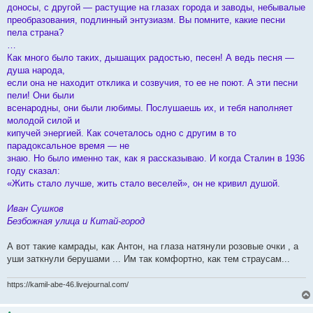
влияние. Но я никогда и нигде не читал ничего подобного в
доносы, с другой — растущие на глазах города и заводы, небывалые
https://zen.yandex.ru/media/makarenko/o
... 060439de3a
приказах и распоряжениях. Видимо, это было изобретение,
преобразования, подлинный энтузиазм. Вы помните, какие песни
передававшееся от одного следователя к другому устно, в порядке
пела страна?
«повышения квалификации».)
…
Шрейдер Михаил Павлович > НКВД изнутри. Записки чекиста
Как много было таких, дышащих радостью, песен! А ведь песня —
https://www.litmir.me/br/?b=188229&p=27
душа народа,
если она не находит отклика и созвучия, то ее не поют. А эти песни
пели! Они были
всенародны, они были любимы. Послушаешь их, и тебя наполняет
молодой силой и
кипучей энергией. Как сочеталось одно с другим в то
парадоксальное время — не
знаю. Но было именно так, как я рассказываю. И когда Сталин в 1936
году сказал:
«Жить стало лучше, жить стало веселей», он не кривил душой.
Иван Сушков
Безбожная улица и Китай-город
А вот такие камрады, как Антон, на глаза натянули розовые очки , а
уши заткнули берушами ... Им так комфортно, как тем страусам...
https://kamil-abe-46.livejournal.com/