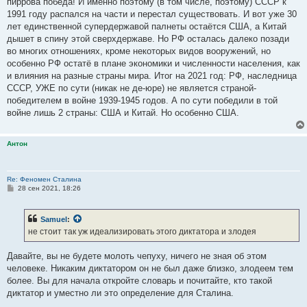
пиррова победа! И именно поэтому (в том числе, поэтому) СССР к
1991 году распался на части и перестал существовать. И вот уже 30
лет единственной супердержавой палнеты остаётся США, а Китай
дышет в спину этой сверхдержаве. Но РФ осталась далеко позади
во многих отношениях, кроме некоторых видов вооружений, но
особенно РФ остатё в плане экономики и численности населения, как
и влияния на разные страны мира. Итог на 2021 год: РФ, наследница
СССР, УЖЕ по сути (никак не де-юре) не является страной-
победителем в войне 1939-1945 годов. А по сути победили в той
войне лишь 2 страны: США и Китай. Но особенно США.
Антон
Re: Феномен Сталина
С
28 сен 2021, 18:26
о
о
б
Samuel
:
щ
е
не стоит так уж идеализировать этого диктатора и злодея
н
и
е
Давайте, вы не будете молоть чепуху, ничего не зная об этом
человеке. Никаким диктатором он не был даже близко, злодеем тем
более. Вы для начала откройте словарь и почитайте, кто такой
диктатор и уместно ли это определение для Сталина.