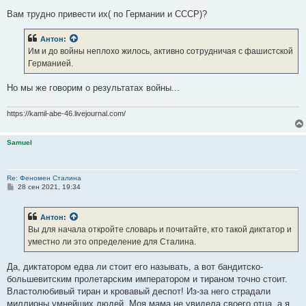
Вам трудно привести их( по Германии и СССР)?
Антон
:
Им и до войны неплохо жилось, активно сотрудничая с фашистской
Германией.
Но мы же говорим о результатах войны...
https://kamil-abe-46.livejournal.com/
Samuel
Re: Феномен Сталина
С
28 сен 2021, 19:34
о
о
б
Антон
:
щ
е
Вы для начала откройте словарь и почитайте, кто такой диктатор и
н
уместно ли это определение для Сталина.
и
е
Да, диктатором едва ли стоит его называть, а вот бандитско-
большевитским пролетарским императором и тираном точно стоит.
Властолюбивый тиран и кровавый деспот! Из-за него страдали
миллионы умнейших людей. Моя мама не увидела своего отца, а я