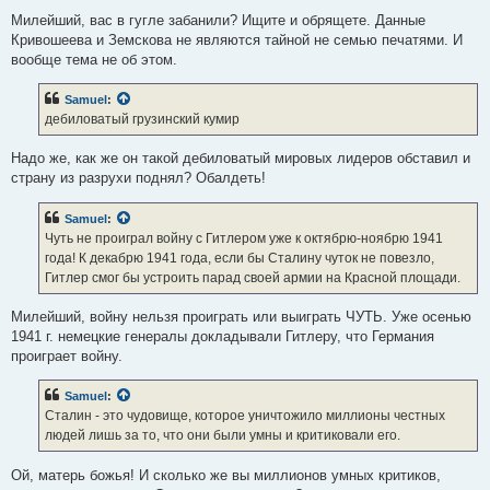
Милейший, вас в гугле забанили? Ищите и обрящете. Данные
Кривошеева и Земскова не являются тайной не семью печатями. И
вообще тема не об этом.
Samuel
:
дебиловатый грузинский кумир
Надо же, как же он такой дебиловатый мировых лидеров обставил и
страну из разрухи поднял? Обалдеть!
Samuel
:
Чуть не проиграл войну с Гитлером уже к октябрю-ноябрю 1941
года! К декабрю 1941 года, если бы Сталину чуток не повезло,
Гитлер смог бы устроить парад своей армии на Красной площади.
Милейший, войну нельзя проиграть или выиграть ЧУТЬ. Уже осенью
1941 г. немецкие генералы докладывали Гитлеру, что Германия
проиграет войну.
Samuel
:
Сталин - это чудовище, которое уничтожило миллионы честных
людей лишь за то, что они были умны и критиковали его.
Ой, матерь божья! И сколько же вы миллионов умных критиков,