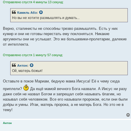
Отправлено спустя 4 минуты 13 секунд:
Камиль Абэ
:
Но вы не хотите размышлять и думать...
Верно, сталинисты не способны трезво размышлять. Есть у них
кумир и они не готовы перестать ему поклоняться. Никакие
аргументы они не услышат. Это же большевики-пролетарии, далекие
от интеллекта.
Отправлено спустя 1 минуту 57 секунд:
Антон
:
Ой, матерь божья!
Оставьте в покое Мариам, бедную мама Иисуса! Её к чему сюда
приплели?
Да ещё мамой вечного Бога назвали. А Иисус ни разу
даже себя не назвал Богом и запрещал себя называть благим, но
называл себя человеком. Все его называли пророком, если они были
добры и умны. Итак, матерь пророка, а не матерь Бога. Но это не в
тему!
Антон