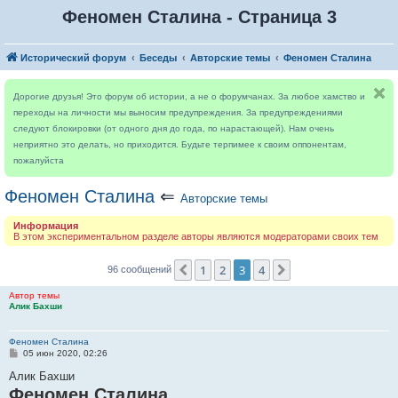
Феномен Сталина - Страница 3
Исторический форум
Беседы
Авторские темы
Феномен Сталина
Дорогие друзья! Это форум об истории, а не о форумчанах. За любое хамство и
переходы на личности мы выносим предупреждения. За предупреждениями
следуют блокировки (от одного дня до года, по нарастающей). Нам очень
неприятно это делать, но приходится. Будьте терпимее к своим оппонентам,
пожалуйста
Феномен Сталина
⇐
Авторские темы
Информация
В этом экспериментальном разделе авторы являются модераторами своих тем
1
2
3
4
Пред.
След.
96 сообщений
Автор темы
Алик Бахши
Феномен Сталина
С
05 июн 2020, 02:26
о
о
Алик Бахши
б
Феномен Сталина
щ