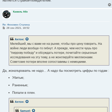
является страной-победителем.
Камиль Абэ
Re: Феномен Сталина
С
28 сен 2021, 18:52
о
о
б
Антон
:
щ
е
Милейший, мы с вами не на рынке, чтобы про цену говорить. На
н
войне люди вообще-то гибнут. А прежде, чем нести чушь про
и
е
"пиррову победу" и обсуждать потери, почитайте серьезные
исследования на эту тему, а не жонглируйте миллионами.
Советские потери вполне сопоставимы с немецкими.
Да,
жонглировать
не надо... А надо бы посмотреть цифры по годам :
Убитые;
Раненные;
Попали в плен.
Антон
:
Samuel
: