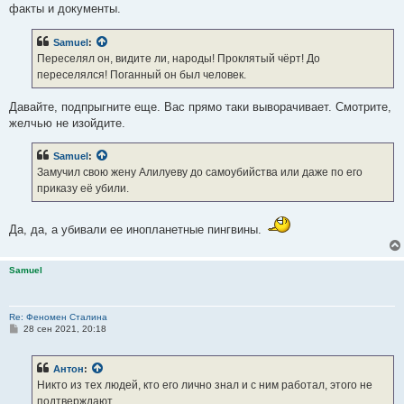
факты и документы.
Samuel
:
Переселял он, видите ли, народы! Проклятый чёрт! До
переселялся! Поганный он был человек.
Давайте, подпрыгните еще. Вас прямо таки выворачивает. Смотрите,
желчью не изойдите.
Samuel
:
Замучил свою жену Алилуеву до самоубийства или даже по его
приказу её убили.
Да, да, а убивали ее инопланетные пингвины.
Samuel
Re: Феномен Сталина
С
28 сен 2021, 20:18
о
о
б
Антон
:
щ
е
Никто из тех людей, кто его лично знал и с ним работал, этого не
н
подтверждают
и