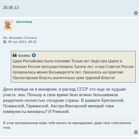
26.06.13
крысовод
Re: Феномен Сталина
С
05 сен 2021, 08:32
о
о
б
Gosha
:
щ
е
Цари Российские были плохими! Только вот беда при Царях и
н
Князьях Россия просуществовала Тысячу лет, а при Советах Россия
и
е
промучалась менее Восьмидесяти лет. Оказалось на практике
Пролетарская Власть значительно хуже Царской Власти!
Дело вообще не в монархии, и распад СССР это еще не худшая
участь: вон, Польшу в свое время безо всяких большевиков
разделили полностью соседние страны. В развале Британской,
Османской, Германской, Австро-Венгерской империй тоже
коммунисты виноваты? И Римской.
В этом материальном мире тебе ничего не принадлежит, даже твоё собственное
тело.