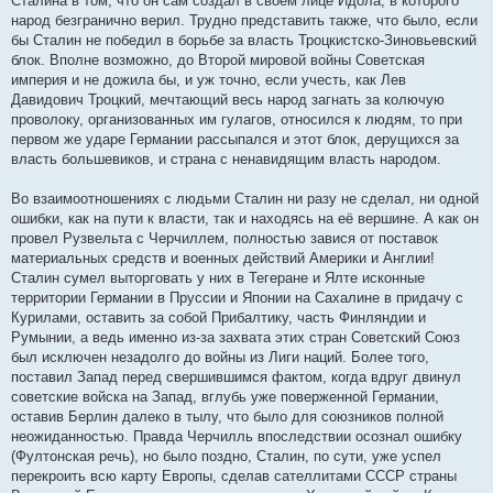
Сталина в том, что он сам создал в своём лице Идола, в которого
народ безгранично верил. Трудно представить также, что было, если
бы Сталин не победил в борьбе за власть Троцкистско-Зиновьевский
блок. Вполне возможно, до Второй мировой войны Советская
империя и не дожила бы, и уж точно, если учесть, как Лев
Давидович Троцкий, мечтающий весь народ загнать за колючую
проволоку, организованных им гулагов, относился к людям, то при
первом же ударе Германии рассыпался и этот блок, дерущихся за
власть большевиков, и страна с ненавидящим власть народом.
Во взаимоотношениях с людьми Сталин ни разу не сделал, ни одной
ошибки, как на пути к власти, так и находясь на её вершине. А как он
провел Рузвельта с Черчиллем, полностью завися от поставок
материальных средств и военных действий Америки и Англии!
Сталин сумел выторговать у них в Тегеране и Ялте исконные
территории Германии в Пруссии и Японии на Сахалине в придачу с
Курилами, оставить за собой Прибалтику, часть Финляндии и
Румынии, а ведь именно из-за захвата этих стран Советский Союз
был исключен незадолго до войны из Лиги наций. Более того,
поставил Запад перед свершившимся фактом, когда вдруг двинул
советские войска на Запад, вглубь уже поверженной Германии,
оставив Берлин далеко в тылу, что было для союзников полной
неожиданностью. Правда Черчилль впоследствии осознал ошибку
(Фултонская речь), но было поздно, Сталин, по сути, уже успел
перекроить всю карту Европы, сделав сателлитами СССР страны