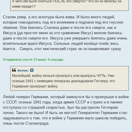
е
А чего им было бояться ПОСЛЕ его смерти? Что он из могилы за
н
ними придет?
и
е
Сталин умер, а его агентура была жива. И было много людей,
которые гнаходились под его влиянием и подпали под его гнусное
обаяние. Они боялись Сталина даже и после его смерти, как и
Иисуса (да простит меня за это сравнение Иисус) многие боялись
даже и после смерти его. Иисуса уже умершего боялись даже очень
влиятельные враги Иисуса. Сильных людей вообще плебс весь
боится... Смерть этот мистический страх не останавливает сразу.
Отправлено спустя 13 минут 4 секунды:
Антон
:
Милейший, войну нельзя проиграть или выиграть ЧУТЬ. Уже
осенью 1941 г. немецкие генералы докладывали Гитлеру, что
Германия проиграет войну.
Любой генерал Германии, который заикнулся бы о проигрыше в войне
с СССР, осенью 1941 года, когда армия СССР в страхе и в панике
отступала со страшной скоростью, был бы растрелян Гитлером
лично. Такого не было! И быть не могло!! Генератитет Германии стал
задумываться о том, что в войне у Германии мало шансов победить,
лишь после Сталинграда.