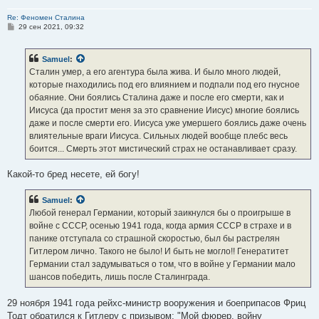
Re: Феномен Сталина
С
29 сен 2021, 09:32
о
о
б
Samuel
:
щ
е
Сталин умер, а его агентура была жива. И было много людей,
н
которые гнаходились под его влиянием и подпали под его гнусное
и
е
обаяние. Они боялись Сталина даже и после его смерти, как и
Иисуса (да простит меня за это сравнение Иисус) многие боялись
даже и после смерти его. Иисуса уже умершего боялись даже очень
влиятельные враги Иисуса. Сильных людей вообще плебс весь
боится... Смерть этот мистический страх не останавливает сразу.
Какой-то бред несете, ей богу!
Samuel
:
Любой генерал Германии, который заикнулся бы о проигрыше в
войне с СССР, осенью 1941 года, когда армия СССР в страхе и в
панике отступала со страшной скоростью, был бы растрелян
Гитлером лично. Такого не было! И быть не могло!! Генератитет
Германии стал задумываться о том, что в войне у Германии мало
шансов победить, лишь после Сталинграда.
29 ноября 1941 года рейхс-министр вооружения и боеприпасов Фриц
Тодт обратился к Гитлеру с призывом: "Мой фюрер, войну