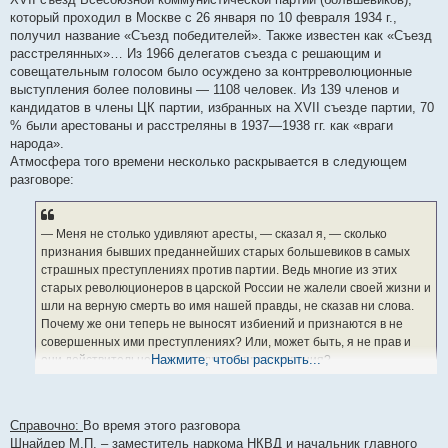
который проходил в Москве с 26 января по 10 февраля 1934 г.,
получил название «Съезд победителей». Также известен как «Съезд
расстрелянных»… Из 1966 делегатов съезда с решающим и
совещательным голосом было осуждено за контрреволюционные
выступления более половины — 1108 человек. Из 139 членов и
кандидатов в члены ЦК партии, избранных на XVII съезде партии, 70
% были арестованы и расстреляны в 1937—1938 гг. как «враги
народа».
Атмосфера того времени несколько раскрывается в следующем
разговоре:
— Меня не столько удивляют аресты, — сказал я, — сколько
признания бывших преданнейших старых большевиков в самых
страшных преступлениях против партии. Ведь многие из этих
старых революционеров в царской России не жалели своей жизни и
шли на верную смерть во имя нашей правды, не сказав ни слова.
Почему же они теперь не выносят избиений и признаются в не
совершенных ими преступлениях? Или, может быть, я не прав и
Нажмите, чтобы раскрыть...
они действительно совершали эти преступления?
— Чудак ты! — ответил Реденс. — В том-то и секрет, что до
революции все мы боролись против царского самодержавия, а
сейчас начать борьбу с Ежовым и выше стоящими людьми — это
Справочно:
Во время этого разговора
значит нанести удар в спину партии.
Шнайдер М.П. – заместитель наркома НКВД и начальник главного