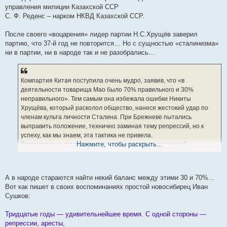
управления милиции Казахской ССР
И все-таки я тогда еще никак не мог осмыслить всего этого. Не мог
С. Ф. Реденс – нарком НКВД Казахской ССР.
понять, какая сила заставляет старых, закаленных в царских
тюрьмах и в подполье большевиков признаваться на открытых
После своего «воцарения» лидер партии Н.С.Хрущёв заверил
процессах (или на следствии) в несовершенных преступлениях.
партию, что 37-й год не повторится… Но с сущностью «сталинизма»
(Много позднее я узнал на своем горьком опыте и из рассказов
ни в партии, ни в народе так и не разобрались…
ряда товарищей по заключению, что не последнюю роль в
тогдашнем «следствии» играло лживое заверение следователей в
том, что, подписывая клевету на себя и своих сослуживцев и
Компартия Китая поступила очень мудро, заявив, что «в
товарищей, арестованный, мол, «помогает» партии. И хотя-де сам
деятельности товарища Мао было 70% правильного и 30%
он не виноват, но поскольку попал в организацию, где орудовали
неправильного». Тем самым она избежала ошибки Никиты
«враги народа» и террористы, то в интересах партии и лично
Хрущёва, который расколол общество, нанеся жестокий удар по
товарища Сталина должен подписать ложные показания, чтобы
членам культа личности Сталина. При Брежневе пытались
помочь стране избавиться от «врагов, мешающих строительству
выправить положение, технично заминая тему репрессий, но к
социализма и коммунизма», и, главное, избавить себя от пыток,
успеху, как мы знаем, эта тактика не привела.
поскольку, мол, все уже предрешено и остальные сослуживцы,
Нажмите, чтобы раскрыть...
Современные сталинисты, которым не дали утешающей
находящиеся под следствием, свои показания о вражеской
соломинки в виде «70% правильного», уходят в полное отрицание
деятельности уже подписали.
страшных ошибок Сталина, а это, в свою очередь, совершенно
Впоследствии мне приходилось встречать нескольких коммунистов,
неприемлемо для той огромной части нашего общества, чьи
которые, поддавшись на эту «удочку», подписывали заведомо
А в народе стараются найти некий баланс между этими 30 и 70%...
родственники были в СССР раскулачены, расстреляны или
клеветнические показания на себя. Конечно, не исключено, что
Вот как пишет в своих воспоминаниях простой новосибирец Иван
посажены в лагеря по 58-й статье. Возможен ли сейчас компромисс
немаловажную, если не основную роль тут играло желание
Сушков:
между потомками репрессированных и членами культа личности, я
избежать избиения и пыток, но тем не менее лично я уверен, что в
не знаю: похоже, выступление Никиты Хрущёва на XX съезде
отдельных случаях, когда следствие вели опытные работники,
Тридцатые годы — удивительнейшее время. С одной стороны —
будет аукаться нам ещё очень долго.
обладающие даром убеждения, этот метод мог иметь большое
репрессии, аресты,