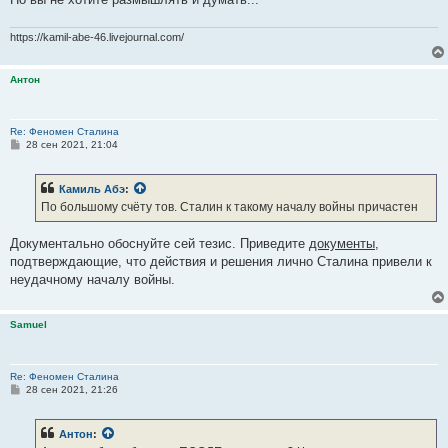
https://kamil-abe-46.livejournal.com/
Антон
Re: Феномен Сталина
С
28 сен 2021, 21:04
о
о
б
Камиль Абэ
:
щ
е
По большому счёту тов. Сталин к такому началу войны причастен
н
и
е
Документально обоснуйте сей тезис. Приведите
документы
,
подтверждающие, что действия и решения лично Сталина привели к
неудачному началу войны.
Samuel
Re: Феномен Сталина
С
28 сен 2021, 21:26
о
о
б
Антон
:
щ