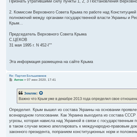
Признать утратившими силу пункты 1, 2, 3 Постановления Верховн
2. Комиссии Верховного Совета Крыма по работе над Конституцией
полномочий между органами государственной власти Украины и Рес
Крым...
Председатель Верховного Совета Крыма
С.ЦЕКОВ
31 мая 1995 г. N 452-I""
Эта информация размещена на сайте Крыма
Re: Партия Большевиков
С
Антон
»
07 июн 2020, 17:41
о
о
б
Земляк
:
щ
е
Важно что Крым уже в декабре 2013 года определил свое отношен
н
и
е
Определил. Крым вышел из состава Украины на основании проявлен
всенародном голосовании. Как Украина выходила из состава СССР 
угрозы, которая нависла над Украиной в связи с государственным 
в таком случае можно апеллировать к международно-правовым док
законного президента, попранием конституционных норм и положен