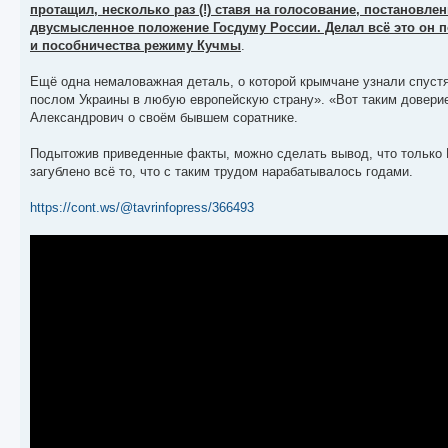
протащил, несколько раз (!) ставя на голосование, постановл
двусмысленное положение Госдуму России. Делал всё это он п
и пособничества режиму Кучмы
.
Ещё одна немаловажная деталь, о которой крымчане узнали спуст
послом Украины в любую европейскую страну». «Вот таким довери
Александрович о своём бывшем соратнике.
Подытожив приведенные факты, можно сделать вывод, что только 
загублено всё то, что с таким трудом нарабатывалось годами.
https://cont.ws/@tavrinfopress/366493