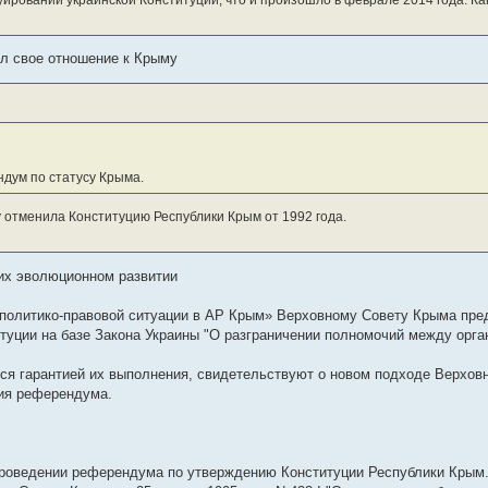
ировании украинской Конституции, что и произошло в феврале 2014 года. Ка
ил свое отношение к Крыму
дум по статусу Крыма.
у отменила Конституцию Республики Крым от 1992 года.
 их эволюционном развитии
 политико-правовой ситуации в АР Крым» Верховному Совету Крыма пре
туции на базе Закона Украины "О разграничении полномочий между орга
я гарантией их выполнения, свидетельствуют о новом подходе Верховн
ния референдума.
проведении референдума по утверждению Конституции Республики Крым