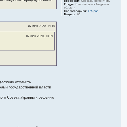
кие могут быть процедуры после
Профессия:
Слесарь- ремонтник.
Откуда:
Благовещенск Амурской
области
Поблагодарили:
175 раз
Возраст:
66
07 июн 2020, 14:16
07 июн 2020, 13:59
дложено отменить
нами государственной власти
ого Совета Украины к решению
.