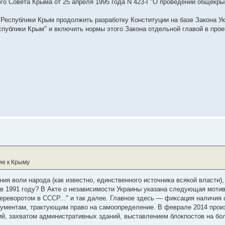
ого Совета Крыма от 25 апреля 1995 года N 423-I "О проведении общекр
 Республики Крым продолжить разработку Конституции на базе Закона У
публики Крым" и включить нормы этого Закона отдельной главой в прое
ие к Крыму
ия воли народа (как известно, единственного источника всякой власти)
в 1991 году? В Акте о независимости Украины указана следующая мотив
переворотом в СССР..." и так далее. Главное здесь — фиксация наличия
ументам, трактующим право на самоопределение. В феврале 2014 произ
ий, захватом административных зданий, выставлением блокпостов на бо