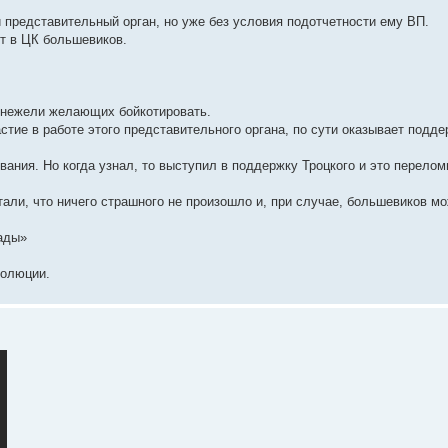
й представительный орган, но уже без условия подотчетности ему ВП.
т в ЦК большевиков.
 нежели желающих бойкотировать.
астие в работе этого представительного органа, по сути оказывает под
сования. Но когда узнал, то выступил в поддержку Троцкого и это перело
али, что ничего страшного не произошло и, при случае, большевиков м
кады»
волюции.