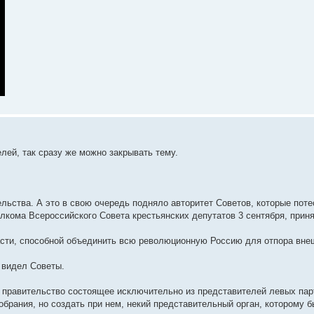
лей, так сразу же можно закрывать тему.
льства. А это в свою очередь подняло авторитет Советов, которые пот
олкома Всероссийского Совета крестьянских депутатов 3 сентября, прин
асти, способной объединить всю революционную Россию для отпора вне
о видел Советы.
ь правительство состоящее исключительно из представителей левых пар
брания, но создать при нем, некий представительный орган, которому 