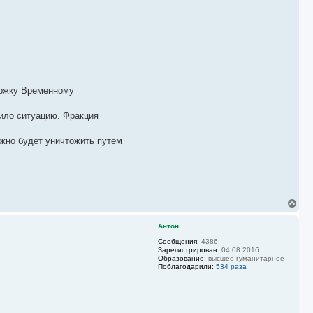
держку Временному
мило ситуацию. Фракция
ожно будет уничтожить путем
В
е
р
Антон
н
у
Сообщения:
4386
Зарегистрирован:
04.08.2016
т
Образование:
высшее гуманитарное
ь
Поблагодарили:
534 раза
с
я
к
н
а