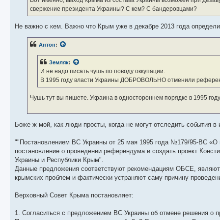
Вот именно, выход Крыма из состава Украины возможен при дезаву
свержение президента Украины? С кем? С бандеровцами?
Не важно с кем. Важно что Крым уже в декабре 2013 года определ
Антон
:
Земляк
:
И не надо писать чушь по поводу оккупации.
В 1995 году власти Украины ДОБРОВОЛЬНО отменили референ
Чушь тут вы пишете. Украина в одностороннем порядке в 1995 год
Боже ж мой, как люди просты, когда не могут отследить события в
""Постановлением ВС Украины от 25 мая 1995 года №179/95-ВС «О
постановление о проведении референдума и создать проект Консти
Украины и Республики Крым".
Данные предложения соответствуют рекомендациям ОБСЕ, являютс
крымских проблем и фактически устраняют саму причину проведе
Верховный Совет Крыма постановляет:
1. Согласиться с предложением ВС Украины об отмене решения о 