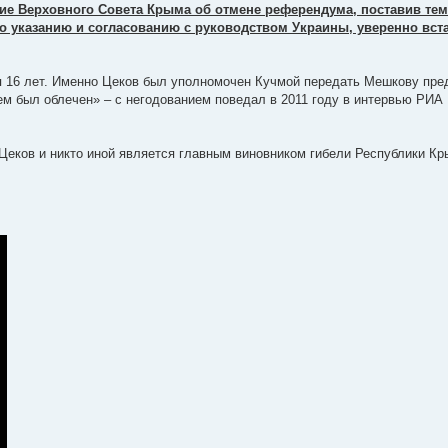
ение Верховного Совета Крыма об отмене референдума, поставив те
о указанию и согласованию с руководством Украины, уверенно вст
я 16 лет. Именно Цеков был уполномочен Кучмой передать Мешкову пре
ем был облечен» – с негодованием поведал в 2011 году в интервью РИА
Цеков и никто иной является главным виновником гибели Республики Кр