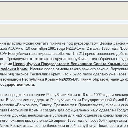
ким властям можно считать принятие под руководством Цекова Закона 
ой АССР» от 10 сентября 1991 года №119-1» от 2 марта 1995 года №60
» Республика гарантировала себе: «ст.1 п.21) приостановление дейст
о Президиума, а также актов других республиканских (Украины) государ
ствиями
Цеков, будучи Председателем Верховного Совета Крыма, ра
спублики Крым
. Именно после отмены такого важного закона, Верховн
лый ряд законов Республики Крым, что и было легко сделано уже через 
Автономной Республики Крым» №92/95-ВР. Таким образом, налицо ф
государственности
.
ем порядке Конституции Республики Крым от 6 мая 1992 года и ликвид
ым. Была прямая поддержка Республики Крым Государственной Думой Р
едложено «Верховному Совету, Президенту и Правительству Украины об
уции Республики Крым и создать для официальных наблюдателей Госдум
ниями дружбы, необходимые условия для наблюдения за ходом подгото
его показное выступление 15 апреля 1995 года с просьбой к депутатам
лике Крым» оказались не более чем игрой на публику. После всего это