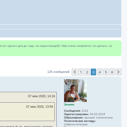
(от одного дня до года, по нарастающей). Нам очень неприятно это делать, но
1
2
3
4
5
6
Пред.
Сл
126 сообщений
07 июн 2020, 14:16
Земляк
07 июн 2020, 13:59
Сообщения:
2116
Зарегистрирован:
04.02.2019
Образование:
высшее техническое
Политические взгляды:
пофигистические