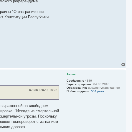
ымского референдума".
краины "О разграничении
кт Конституции Республики
В
е
р
Антон
н
у
Сообщения:
4386
Зарегистрирован:
04.08.2016
т
Образование:
высшее гуманитарное
ь
07 июн 2020, 14:22
Поблагодарили:
534 раза
с
я
к
н
, выраженной на свободном
а
ировка: "Исходя из смертельной
ч
 смертельной угрозы. Поскольку
а
ошел госпереворот с изгнанием
л
у
льших дорогах.