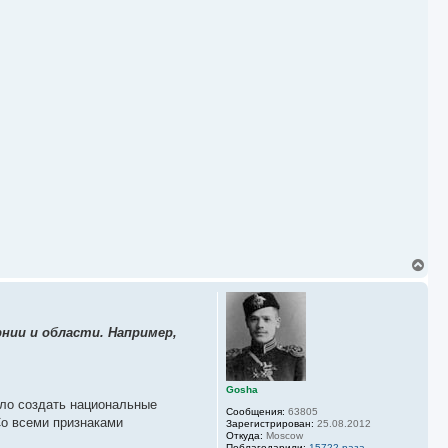
ч
а
л
у
В
е
р
н
у
нии и области. Например,
т
ь
с
я
к
Gosha
ыло создать национальные
н
Сообщения:
63805
а
Со всеми признаками
Зарегистрирован:
25.08.2012
ч
Откуда:
Moscow
а
Поблагодарили:
15722 раза