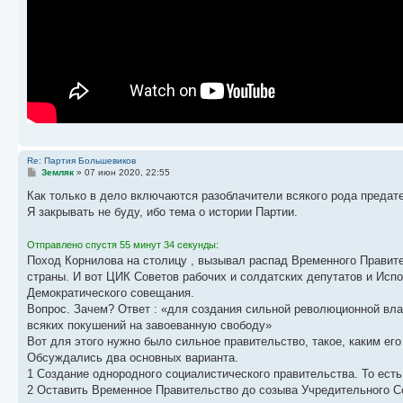
Re: Партия Большевиков
С
Земляк
»
07 июн 2020, 22:55
о
о
Как только в дело включаются разоблачители всякого рода предате
б
Я закрывать не буду, ибо тема о истории Партии.
щ
е
н
Отправлено спустя 55 минут 34 секунды:
и
е
Поход Корнилова на столицу , вызывал распад Временного Правите
страны. И вот ЦИК Советов рабочих и солдатских депутатов и Исп
Демократического совещания.
Вопрос. Зачем? Ответ : «для создания сильной революционной вл
всяких покушений на завоеванную свободу»
Вот для этого нужно было сильное правительство, такое, каким ег
Обсуждались два основных варианта.
1 Создание однородного социалистического правительства. То ест
2 Оставить Временное Правительство до созыва Учредительного Со