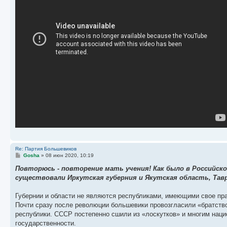
Re: Партия Большевиков
С
Gosha
»
08 июн 2020, 10:19
о
о
Повторюсь - повторение мать учения! Как было в Российско
б
существовали Иркутская губерния и Якутская область, Тавр
щ
е
н
Губернии и области не являются республиками, имеющими свое пра
и
е
Почти сразу после революции большевики провозгласили «братство
республики. СССР постепенно сшили из «лоскутков» и многим нац
государственности.