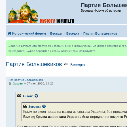
Партия Большев
Беседка. Форум об истории
Исторический форум
Беседы
Беседка
Партия Большевиков
Дорогие друзья! Это форум об истории, а не о форумчанах. За любое хамство и пе
приходится. Будьте терпимее к своим оппонентам, пожалуйста
Партия Большевиков
⇐
Беседка
Re: Партия Большевиков
С
Земляк
»
07 июн 2020, 14:22
о
о
б
Антон
:
щ
е
н
Земляк
:
и
е
Крым не имел права на выход из состава Украины, без прохо
Выход Крыма из состава Украины был определен тем, что 