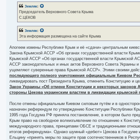
Земляк
:
Председатель Верховного Совета Крыма
С.ЦЕКОВ
Земляк
:
Эта информация размещена на сайте Крыма
Апогеем измены Республике Крым и её «сдачи» центральным киевс
Закона Крымской АССР «Об органах государственной власти Крымск
Крымской АССР «Об органах государственной власти Крымской АССР
АССР законодательных и иных актов Верховного Совета Украины и ег
ущемляют суверенные права Крымской АССР». Этими своими дей
последующего полного уничтожения официальным Киевом Ре
ликвидировать пост Президента Крыма, отменить Конституцию и це
Закон Украины «Об отмене Конституции и некоторых законов 
стороны Цекова украинским властям в ликвидации крымской 
После отмены официальным Киевом силовым путём и в односторонн
назначен референдум по утверждению Конституции Республики Кр
1995 года Госдума РФ приняла постановление, в котором было пр
Крым право на свободное волеизъявление по отношению к Констит
международного права, принципами ОБСЕ и традиционными отноше
итогов референдума». Однако шумный «дебют» Цекова в Госдуме и 
Ельцину «принять меры по защите прав соотечественников в Респуб