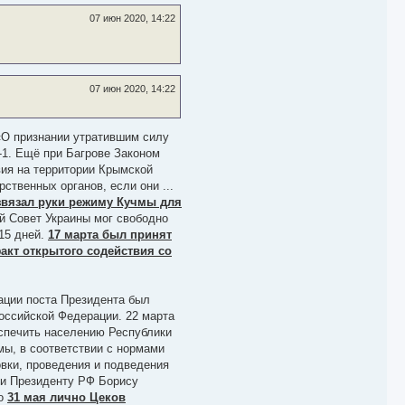
07 июн 2020, 14:22
07 июн 2020, 14:22
«О признании утратившим силу
-1. Ещё при Багрове Законом
вия на территории Крымской
ственных органов, если они ...
звязал руки режиму Кучмы для
ый Совет Украины мог свободно
15 дней.
17 марта был принят
акт открытого содействия со
ации поста Президента был
оссийской Федерации. 22 марта
еспечить населению Республики
ы, в соответствии с нормами
вки, проведения и подведения
 и Президенту РФ Борису
го
31 мая лично Цеков