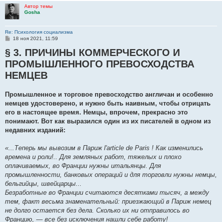
Автор темы
Gosha
Re: Психология социализма
С
18 ноя 2021, 11:59
о
§ 3. ПРИЧИНЫ КОММЕРЧЕСКОГО И
о
б
ПРОМЫШЛЕННОГО ПРЕВОСХОДСТВА
щ
е
НЕМЦЕВ
н
и
е
Промышленное и торговое превосходство англичан и особенно
немцев удостоверено, и нужно быть наивным, что­бы отрицать
его в настоящее время. Немцы, впрочем, прекрасно это
понимают. Вот как выразился один из их писа­телей в одном из
недавних изданий:
«...Теперь мы вывозим в Париж l'article de Paris ! Как изменились
времена и роли!.. Для земляных работ, тяже­лых и плохо
оплачиваемых, во Франции нужны итальянцы. Для
промышленности, банковых операций и для тор­говли нужны немцы,
бельгийцы, швейцарцы...
Безработные во Франции считаются десятками тысяч, а между
тем, факт весьма знаменательный: приезжающий в Париж немец
не долго остается без дела. Сколько их ни отправилось во
Францию, — все без исключения нашли себе работу!