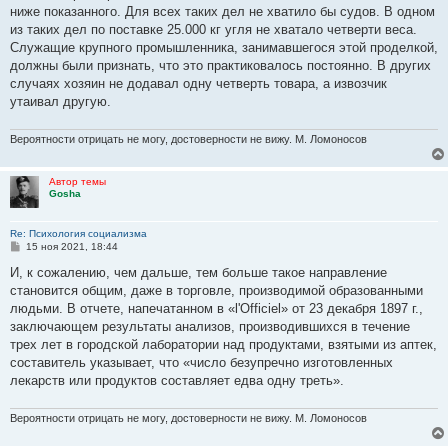
ниже показанного. Для всех таких дел не хватило бы судов. В одном
из таких дел по поставке 25.000 кг угля не хватало четверти веса.
Служащие крупного промышленника, занимавшегося этой проделкой,
должны были признать, что это практиковалось постоянно. В других
случаях хозяин не додавал одну четверть товара, а извозчик
утаивал другую.
Вероятности отрицать не могу, достоверности не вижу. М. Ломоносов
Автор темы
Gosha
Re: Психология социализма
С
15 ноя 2021, 18:44
о
о
И, к сожалению, чем дальше, тем больше такое направление
б
становится общим, даже в торговле, производимой образованными
щ
е
людьми. В отчете, напечатанном в «l'Officiel» от 23 декабря 1897 г.,
н
заключающем результаты ана­лизов, производившихся в течение
и
е
трех лет в городской лаборатории над продуктами, взятыми из аптек,
состави­тель указывает, что «число безупречно изготовленных
лекарств или продуктов составляет едва одну треть».
Вероятности отрицать не могу, достоверности не вижу. М. Ломоносов