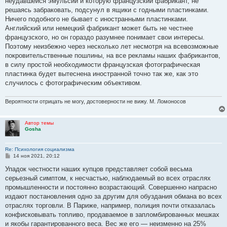
неудавшейся эмульсии и которую французский фабрикант, не
решаясь забраковать, подсунул в ящики с годными пластинками.
Ничего подобного не бывает с иностранными пластинками.
Английский или немецкий фаб­рикант может быть не честнее
французского, но он гораздо разумнее понимает свои интересы.
Поэтому неизбежно через несколько лет несмотря на всевозможные
покровительственные пошлины, на все рекламы наших фабрикан­тов,
в силу простой необходимости французская фотографическая
пластинка будет вытеснена иностранной точно так же, как это
случилось с фотографическим объективом.
Вероятности отрицать не могу, достоверности не вижу. М. Ломоносов
Автор темы
Gosha
Re: Психология социализма
С
14 ноя 2021, 20:12
о
о
Упадок честности наших купцов представляет собой весьма
б
серьезный симптом, к несчастью, наблюдаемый во всех отраслях
щ
е
промышленности и постоянно возрастающий. Совершенно напрасно
н
издают постановления одно за другим для обуздания обмана во всех
и
е
отраслях торговли. В Париже, например, полиция почти отказалась
конфи­сковывать топливо, продаваемое в запломбированных мешках
и якобы гарантированного веса. Вес же его — неиз­менно на 25%