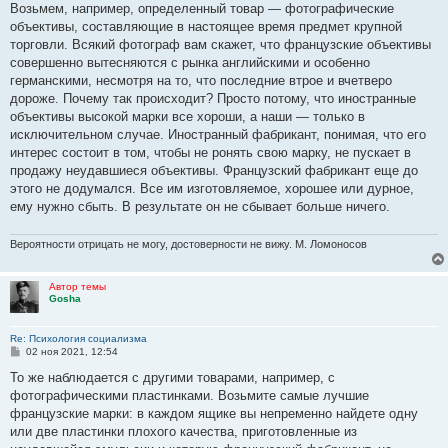
е
Возьмем, например, определенный товар — фотографические
объективы, состав­ляющие в настоящее время предмет крупной
торговли. Всякий фотограф вам скажет, что французские объективы
совершенно вытесняются с рынка английскими и особенно
германскими, несмотря на то, что последние втрое и вчетверо
дороже. Почему так происходит? Просто потому, что иностранные
объективы высокой марки все хороши, а наши — только в
исключительном случае. Иностранный фабрикант, понимая, что его
интерес состоит в том, что­бы не ронять свою марку, не пускает в
продажу неудавшиеся объективы. Французский фабрикант еще до
этого не додумался. Все им изготовляемое, хорошее или дурное,
ему нужно сбыть. В результате он не сбывает больше ничего.
Вероятности отрицать не могу, достоверности не вижу. М. Ломоносов
Автор темы
Gosha
Re: Психология социализма
С
02 ноя 2021, 12:54
о
о
То же наблюдается с другими товарами, например, с
б
фотографическими пластинками. Возьмите самые лучшие
щ
е
французские марки: в каждом ящике вы непременно найдете одну
н
или две пластинки плохого качества, приготов­ленные из
и
е