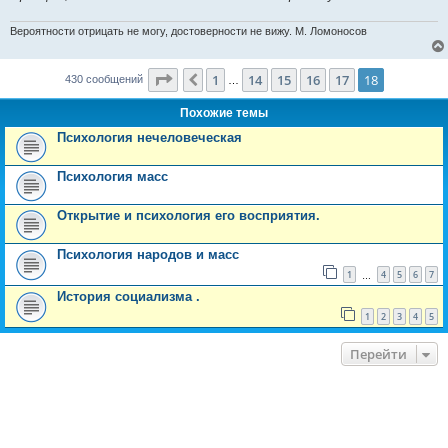
Вероятности отрицать не могу, достоверности не вижу. М. Ломоносов
Страница
18
из
18
1
14
15
16
17
18
Пред.
430 сообщений
…
Похожие темы
Психология нечеловеческая
Психология масс
Открытие и психология его восприятия.
Психология народов и масс
1
4
5
6
7
…
История социализма .
1
2
3
4
5
Перейти