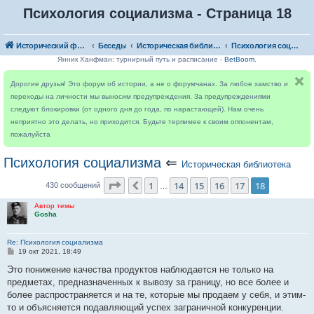
Психология социализма - Страница 18
Исторический форум
Беседы
Историческая библиотека
Психология социализма
Янник Ханфман: турнирный путь и расписание -
BetBoom
.
Дорогие друзья! Это форум об истории, а не о форумчанах. За любое хамство и
переходы на личности мы выносим предупреждения. За предупреждениями
следуют блокировки (от одного дня до года, по нарастающей). Нам очень
неприятно это делать, но приходится. Будьте терпимее к своим оппонентам,
пожалуйста
Психология социализма
⇐
Историческая библиотека
Страница
18
из
18
1
14
15
16
17
18
Пред.
430 сообщений
…
Автор темы
Gosha
Re: Психология социализма
С
19 окт 2021, 18:49
о
о
Это понижение качества продуктов наблюдается не только на
б
предметах, предназначенных к вывозу за границу, но все более и
щ
е
более распространяется и на те, которые мы продаем у себя, и этим-
н
то и объясняется подавляющий успех заграничной конкуренции.
и