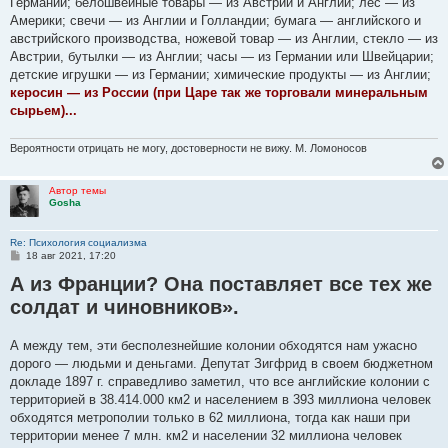
Германии; белошвейные товары — из Австрии и Англии; лес — из
Америки; свечи — из Англии и Голландии; бумага — анг­лийского и
австрийского производства, ножевой товар — из Англии, стекло — из
Австрии, бутылки — из Англии; часы — из Германии или Швейцарии;
детские игрушки — из Германии; химические продукты — из Англии;
керо­син — из России (при Царе так же торговали минеральным
сырьем)...
Вероятности отрицать не могу, достоверности не вижу. М. Ломоносов
Автор темы
Gosha
Re: Психология социализма
С
18 авг 2021, 17:20
о
А из Франции? Она поставляет все тех же
о
б
солдат и чиновников».
щ
е
н
и
А между тем, эти бесполезнейшие колонии обходятся нам ужасно
е
дорого — людьми и деньгами. Депутат Зиг­фрид в своем бюджетном
докладе 1897 г. справедливо заметил, что все английские колонии с
территорией в 38.414.000 км2 и населением в 393 миллиона человек
обходятся метрополии только в 62 миллиона, тогда как наши при
территории менее 7 млн. км2 и населении 32 миллиона человек