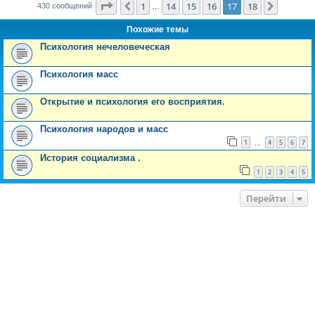
Страница
17
из
18
1
14
15
16
17
18
Пред.
След.
430 сообщений
…
Похожие темы
Психология нечеловеческая
Психология масс
Открытие и психология его восприятия.
Психология народов и масс
1
4
5
6
7
…
История социализма .
1
2
3
4
5
Перейти