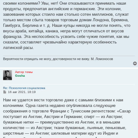
б
своими колониями? Увы, нет! Они отказываются принимать наши
щ
е
продукты, предпочитая английские и германские. Эти колонии,
н
завоевание которых стоило нам столько сотен миллионов, служат
и
е
только местом сбыта товаров торговым домам Лондона, Бремена,
Гамбурга, Берлина и т. д. Наши купцы никогда не могли понять, что
вкусы араба, китайца, канака, негра могут отличаться от вкусов
фран­цуза. Эта неспособность усвоить себе чужие понятия, как мы
сказали, составляет чрезвычайно характерную особен­ность
латинской расы.
Вероятности отрицать не могу, достоверности не вижу. М. Ломоносов
Автор темы
Gosha
Re: Психология социализма
С
16 авг 2021, 18:19
о
о
Нам не удается вести торговлю даже с самыми близкими к нам
б
колониями. Одна газета недавно опубликовала следующие
щ
е
соображения о торговле Франции с Тунисским регентством: «Сахар
н
поступает из Англии, Австрии и Гер­мании; спирт — из Австрии;
и
е
бумажные нитки — преимущественно из Англии, и в меньшем
количестве — из Авст­рии; ткани бумажные, льняные, пеньковые,
шерстяные — из Англии; шелковые материи идут из Индии и