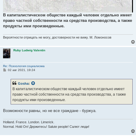
В капиталистическом обществе каждый человек отдельно имеет
право частной собственности на средства производства, а также
продукты ими произведенные.
Вероятности отрицать не могу, достоверности не вижу. М. Ломоносов
Ruby Ludwig Valentin
Re: Психология социализма
С
02 авг 2021, 19:24
о
о
б
Gosha
:
щ
е
В капиталистическом обществе каждый человек отдельно имеет
н
право частной собственности на средства производства, а также
и
е
продукты ими произведенные.
Возможности равны, но не все граждане - буржуа.
Holland. France. London. Limerick.
Normal. Hold On! Держитесь! Salute people! Салют люди!