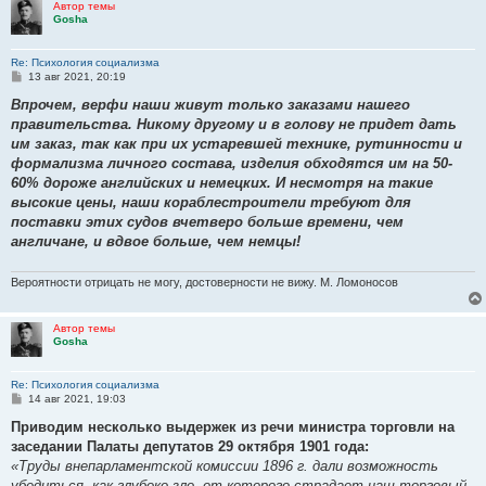
Автор темы
Gosha
Re: Психология социализма
С
13 авг 2021, 20:19
о
о
Впрочем, верфи наши живут только заказами нашего
б
правительства. Никому другому и в голову не придет дать
щ
е
им заказ, так как при их устаревшей технике, рутинности и
н
формализма личного состава, изделия обходятся им на 50-
и
е
60% дороже английских и немецких. И несмотря на такие
высокие цены, наши кораблестроители требуют для
поставки этих судов вчетверо больше времени, чем
англичане, и вдвое больше, чем немцы!
Вероятности отрицать не могу, достоверности не вижу. М. Ломоносов
Автор темы
Gosha
Re: Психология социализма
С
14 авг 2021, 19:03
о
о
Приводим несколько выдержек из речи министра торговли на
б
заседании Палаты депутатов 29 октября 1901 го­да:
щ
е
«Труды внепарламентской комиссии 1896 г. дали возможность
н
убедиться, как глубоко зло, от которого страдает наш торговый