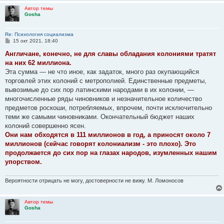
Автор темы
Gosha
Re: Психология социализма
С
15 окт 2021, 18:40
о
о
Англичане, конечно, не для славы обладания колониями тратят
б
на них 62 миллиона.
щ
е
Эта сумма — не что иное, как задаток, много раз окупающийся
н
торговлей этих колоний с метрополией. Единственные предметы,
и
е
вывозимые до сих пор латинскими народами в их колонии, —
многочисленные ряды чиновников и незначительное количество
предметов роскоши, потребляемых, впрочем, почти исключительно
теми же самыми чиновниками. Окончательный бюджет наших
колоний совершенно ясен.
Они нам обходятся в 111 миллионов в год, а приносят около 7
миллио­нов (сейчас говорят колониализм - это плохо). Это
продолжается до сих пор на глазах народов, изумленных нашим
упорством.
Вероятности отрицать не могу, достоверности не вижу. М. Ломоносов
Автор темы
Gosha