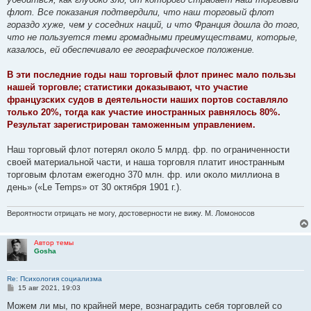
и
е
флот. Все показания подтвердили, что наш торговый флот
гораздо хуже, чем у соседних наций, и что Франция дошла до того,
что не пользуется теми громадными преимуществами, которые,
казалось, ей обеспечивало ее географическое положение.
В эти последние годы наш торговый флот принес мало пользы
нашей торговле; статистики доказывают, что уча­стие
французских судов в деятельности наших портов составляло
только 20%, тогда как участие иностранных рав­нялось 80%.
Результат зарегистрирован таможенным управлением.
Наш торговый флот потерял около 5 млрд. фр. по ограниченности
своей материальной части, и наша торговля платит иностранным
торговым флотам ежегодно 370 млн. фр. или около миллиона в
день» («Le Temps» от 30 ок­тября 1901 г.).
Вероятности отрицать не могу, достоверности не вижу. М. Ломоносов
Автор темы
Gosha
Re: Психология социализма
С
15 авг 2021, 19:03
о
о
Можем ли мы, по крайней мере, вознаградить себя торговлей со