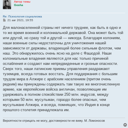
Автор темы
Gosha
Re: Психология социализма
С
21 авг 2021, 19:55
о
о
Для малонаселенной страны нет ничего труднее, как быть в одно и
б
то же время военной и колониальной державой. Она может быть той
щ
е
или другой, но сразу той и другой — никогда. Благодаря колониям,
н
наши военные силы недостаточны для уничтожения на­шей
и
е
зависимости от державы, владеющей более сильным флотом, чем
наш. Это обнаружилось очень ясно на деле с Фашодой. Наши
колониальные владения являются для нас только причиной
ослабления и создают нам непредвиденные и грозные опасности.
Сверх того, наши латинские приемы управления раздражают
туземцев, всегда готовых восстать. Для поддержания с большим
трудом мира в Алжире с арабским населением (притом очень
редким) мы принуждены содер­жать там такую же многочисленную
армию, как европейские войска англичан, позволяющие им
удерживать в полном спокойствии 250 млн. индусов, между
которыми 50 млн. мусульман, гораздо более опасных, чем
мусульмане Алжира, и всегда, помнящих, что Индия в конце
прошлого столетия принадлежала им.
Вероятности отрицать не могу, достоверности не вижу. М. Ломоносов