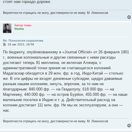
стоят нам гораздо дороже.
Вероятности отрицать не могу, достоверности не вижу. М. Ломоносов
Автор темы
Gosha
Re: Психология социализма
С
19 авг 2021, 18:56
о
о
По бюджету, опубликованному в «Journal Officiel» от 26 февраля 1901
б
г., военные колониальные и другие связанные с ними расходы
щ
е
достигают теперь 91 миллиона, не включая Алжира, с
н
административной точки зрения не считающегося колонией.
и
е
Мадагаскар обходится в 29 млн. фр. в год, Индо-Китай — столько
же. В эти цифры не входят денежные субсидии, щедро даваемые
разным нашим колониям, ничуть, впрочем, за то нам не
благодарным: 840.000 фр. — на Гваделупу, 618.000 фр. — на
Мартинику, 440.000 фр. — на остров Бурбон, 455.000 фр. — на наши
маленькие поселки в Индии и т. д. Действительный расход на
колонии достигает 111 млн. фр. Не мы их эксплуатируем, а они —
нас.
Вероятности отрицать не могу, достоверности не вижу. М. Ломоносов