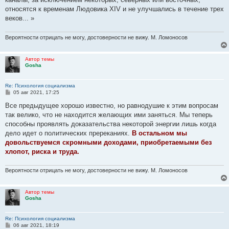
относятся к временам Людовика XIV и не улучшались в течение трех
веков... »
Вероятности отрицать не могу, достоверности не вижу. М. Ломоносов
Автор темы
Gosha
Re: Психология социализма
С
05 авг 2021, 17:25
о
о
Все предыдущее хорошо известно, но равнодушие к этим вопросам
б
так велико, что не находится желающих ими заняться. Мы теперь
щ
е
способны проявлять доказательства некоторой энергии лишь когда
н
дело идет о политических пререканиях.
В остальном мы
и
е
довольствуемся скромными доходами, приобретаемыми без
хлопот, риска и труда.
Вероятности отрицать не могу, достоверности не вижу. М. Ломоносов
Автор темы
Gosha
Re: Психология социализма
С
06 авг 2021, 18:19