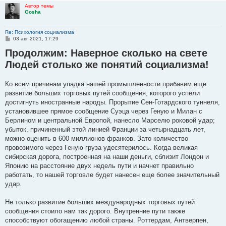
Автор темы
Gosha
Re: Психология социализма
С
03 авг 2021, 17:29
о
Продолжим: Наверное сколько на свете
о
б
Людей столько же понятий социализма!
щ
е
н
и
Ко всем причинам упадка нашей промышленности прибавим еще
е
развитие больших торговых путей сообщения, которого успели
достигнуть иностранные народы. Прорытие Сен-Готардского туннеля,
установившее прямое со­общение Суэца через Геную и Милан с
Берлином и центральной Европой, нанесло Марселю роковой удар;
убыток, причиненный этой линией Франции за четырнадцать лет,
можно оценить в 600 миллионов франков. Зато количест­во
провозимого через Геную груза удесятерилось. Когда великая
сибирская дорога, построенная на наши деньги, сблизит Лондон и
Японию на расстояние двух недель пути и начнет правильно
работать, то нашей торговле будет нанесен еще более значительный
удар.
Не только развитие больших международных торговых путей
сообщения стоило нам так дорого. Внутренние пути также
способствуют обогащению любой страны. Роттердам, Антверпен,