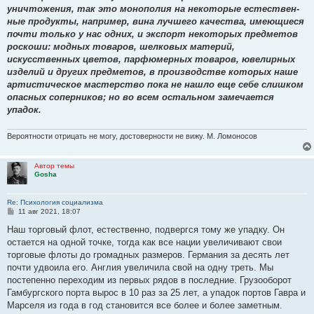
б
уничтожения, так это монополия на некоторые естествен­
щ
е
ные продукты, например, вина лучшего качества, имеющиеся
н
почти только у нас одних, и экспорт некоторых пред­метов
и
е
роскоши: модных товаров, шелковых материй,
искусственных цветов, парфюмерных товаров, ювелирных
изделий и других предметов, в производстве которых наше
артистическое мастерство пока не нашло еще себе слишком
опасных соперников; но во всем остальном замечается
упадок.
Вероятности отрицать не могу, достоверности не вижу. М. Ломоносов
Автор темы
Gosha
Re: Психология социализма
С
11 авг 2021, 18:07
о
о
Наш торговый флот, естественно, подвергся тому же упадку. Он
б
остается на одной точке, тогда как все нации уве­личивают свои
щ
е
торговые флоты до громадных размеров. Германия за десять лет
н
почти удвоила его. Англия увеличила свой на одну треть. Мы
и
е
постепенно переходим из первых рядов в последние. Грузооборот
Гамбургского порта вырос в 10 раз за 25 лет, а упадок портов Гавра и
Марселя из года в год становится все более и более заметным.