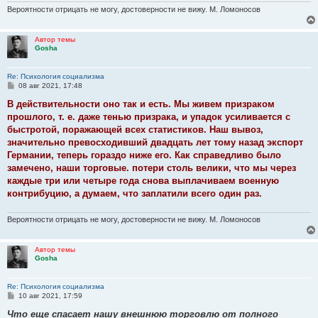
Вероятности отрицать не могу, достоверности не вижу. М. Ломоносов
Автор темы
Gosha
Re: Психология социализма
С
08 авг 2021, 17:48
о
о
В действительности оно так и есть. Мы живем призраком
б
прошлого, т. е. даже тенью призрака, и упадок усили­вается с
щ
е
быстротой, поражающей всех статистиков. Наш вывоз,
н
значительно превосходивший двадцать лет тому назад экспорт
и
е
Германии, теперь гораздо ниже его. Как справедливо было
замечено, наши торговые. потери столь велики, что мы через
каждые три или четыре года снова выплачиваем военную
контрибуцию, а думаем, что запла­тили всего один раз.
Вероятности отрицать не могу, достоверности не вижу. М. Ломоносов
Автор темы
Gosha
Re: Психология социализма
С
10 авг 2021, 17:59
о
о
Что еще спасает нашу внешнюю торговлю от полного