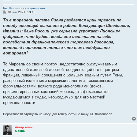
Re: Психология социализма
С
01 авг 2021, 13:46
о
о
То в торговой палате Лиона раздается крик тревоги по
б
поводу грозящей остановки работ. Конкуренция Швейцарии,
щ
е
Италии и даже России уже серьезно угрожает Лионским
н
фабрикам; что будет, когда они испытают на себе
и
е
последствия франко-японского торгового договора,
который парламент только что так необдуманно
вотировал?
То Марсель со своим портом, недостаточно обслуживаемым
единственной железной дорогой, соединяющей его с центром
Франции, лишенный сообщения с большим водным путем Роны,
разоренный излишними морскими на­логами, таможенными
формальностями, всякого рода монополиями (доков,
привилегированных компаний море­ходства) оказывается
нуждающимся в судах, необходимых для его местной
промышленности.
Вероятности отрицать не могу, достоверности не вижу. М. Ломоносов
Автор темы
Gosha