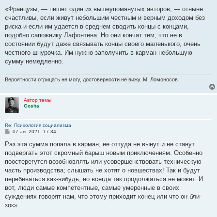
о
о
«Французы, — пишет один из вышеупомянутых авторов, — отныне
б
счастливы, если живут небольшим честным и верным доходом без
щ
е
риска и если им удается в среднем сводить концы с концами,
н
подобно сапожнику Лафонтена. Но они кончат тем, что не в
и
е
состоянии будут даже связывать концы своего маленького, очень
честного шнурочка. Им нужно заполучить в карман небольшую
сумму немедленно.
Вероятности отрицать не могу, достоверности не вижу. М. Ломоносов
Автор темы
Gosha
Re: Психология социализма
С
07 авг 2021, 17:34
о
о
Раз эта сумма попала в карман, ее оттуда не вынут и не станут
б
подвергать этот скромный барыш новым приклю­чениям. Особенно
щ
е
поостерегутся возобновлять или усовершенствовать техническую
н
часть производства; слышать не хотят о новшествах! Так и будут
и
е
перебиваться как-нибудь; но всегда так продолжаться не может. И
вот, люди самые компетентные, самые умеренные в своих
суждениях говорят нам, что этому приходит конец или что он бли­
зок».