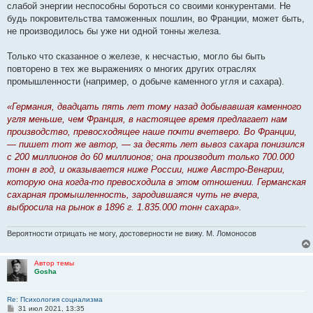
е
слабой энергии неспособны бороться со своими конкурентами. Не
будь покро­вительства таможенных пошлин, во Франции, может быть,
не производилось бы уже ни одной тонны железа.
Только что сказанное о железе, к несчастью, могло бы быть
повторено в тех же выражениях о многих других от­раслях
промышленности (например, о добыче каменного угля и сахара).
«Германия, двадцать пять лет тому назад добывавшая каменного
угля меньше, чем Франция, в настоящее время предлагает нам
производство, превосходящее наше почти вчетверо. Во Франции,
— пишет тот же автор, — за де­сять лет вывоз сахара понизился
с 200 миллионов до 60 миллионов; она производит только 700.000
тонн в год, и оказывается ниже России, ниже Австро-Венгрии,
которую она когда-то превосходила в этом отношении. Герман­ская
сахарная промышленность, зародившаяся чуть не вчера,
выбросила на рынок в 1896 г. 1.835.000 тонн сахара».
Вероятности отрицать не могу, достоверности не вижу. М. Ломоносов
Автор темы
Gosha
Re: Психология социализма
С
31 июл 2021, 13:35