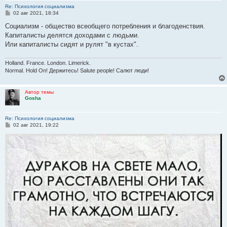
Re: Психология социализма
С
02 авг 2021, 18:34
о
о
Социализм - общество всеобщего потребления и благоденствия.
б
Капиталисты делятся доходами с людьми.
щ
е
Или капиталисты сидят и рулят "в кустах".
н
и
е
Holland. France. London. Limerick.
Normal. Hold On! Держитесь! Salute people! Салют люди!
Автор темы
Gosha
Re: Психология социализма
С
02 авг 2021, 19:22
о
о
б
щ
е
н
и
е