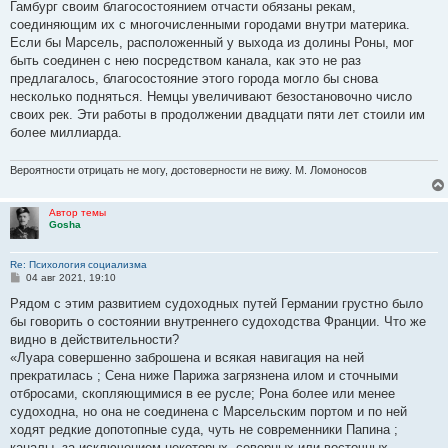
Гамбург своим благосостоянием от­части обязаны рекам,
соединяющим их с многочисленными городами внутри материка.
Если бы Марсель, располо­женный у выхода из долины Роны, мог
быть соединен с нею посредством канала, как это не раз
предлагалось, бла­госостояние этого города могло бы снова
несколько подняться. Немцы увеличивают безостановочно число
своих рек. Эти работы в продолжении двадцати пяти лет стоили им
более миллиарда.
Вероятности отрицать не могу, достоверности не вижу. М. Ломоносов
Автор темы
Gosha
Re: Психология социализма
С
04 авг 2021, 19:10
о
о
Рядом с этим развитием судоходных путей Германии грустно было
б
бы говорить о состоянии внутреннего судо­ходства Франции. Что же
щ
е
видно в действительности?
н
«Луара совершенно заброшена и всякая навигация на ней
и
е
прекратилась ; Сена ниже Парижа загрязнена илом и сточными
отбросами, скопляющимися в ее русле; Рона более или менее
судоходна, но она не соединена с Марсельским портом и по ней
ходят редкие допотопные суда, чуть не современники Папина ;
каналы, за исключением не­которых, северных или восточных,