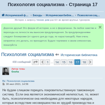
Психология социализма - Страница 17
Исторический форум
Беседы
Историческая библиотека
Психология социализма
Интерес к запросу
теннис рим
растёт во время крупных турниров.
Дорогие друзья! Это форум об истории, а не о форумчанах. За любое хамство и
переходы на личности мы выносим предупреждения. За предупреждениями
следуют блокировки (от одного дня до года, по нарастающей). Нам очень
неприятно это делать, но приходится. Будьте терпимее к своим оппонентам,
пожалуйста
Психология социализма
⇐
Историческая библиотека
Страница
17
из
18
1
14
15
16
17
18
Пред.
След.
430 сообщений
…
Автор темы
Gosha
Re: Психология социализма
С
30 июл 2021, 14:56
о
о
Не будем слишком порицать покровительственную таможенную
б
систему. Если она является экономической не­лепостью, то, может
щ
е
быть, психологически она необходима для некоторых народов,
н
которые вследствие несовер­шенства их орудий производства и
и