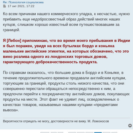
Re: Психология социализма
С
17 окт 2021, 17:22
о
о
Ко всем причинам нашего коммерческого упадка, к несчастью, нужно
б
прибавить еще недобросовестный образ действий многих наших
щ
е
купцов, слишком хорошо известный всем путешествовавшим за
н
границей.
и
е
Я [Лебон] припоминаю, что во время моего пребывания в Индии
я был поражен, увидя на всех бутылках бордо и коньяка
маленькие англий­ские этикетки, на которых обозначено, что это
вино розлива одного из лондонских торговых домов,
гарантирующе­го доброкачественность продукта.
По справкам оказалось, что большие дома в Бордо и в Коньяке, в
течение про­должительного времени продавали английским купцам,
торгующим за границей, продукты столь низкого качества, что они
совершенно перестали обращаться непосредственно к ним, а
предпочли перейти к посредничеству англий­ских домов, покупающих
продукты на месте. Этот факт не удивит лиц, осведомленных о
качествах товаров, назы­ваемых нашими купцами «предметами
вывоза».
Вероятности отрицать не могу, достоверности не вижу. М. Ломоносов