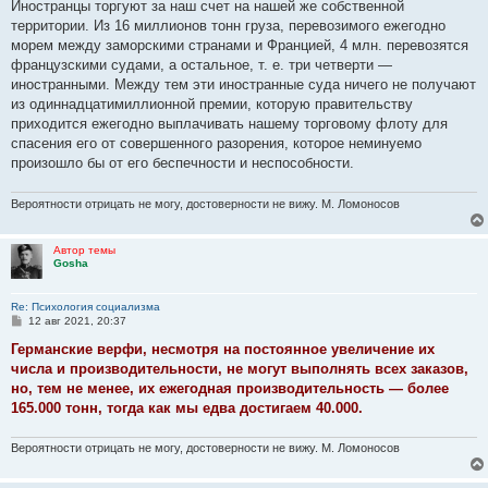
Иностранцы торгуют за наш счет на нашей же собственной
территории. Из 16 миллионов тонн груза, перевозимого ежегодно
морем между заморскими странами и Францией, 4 млн. перевозятся
французскими судами, а остальное, т. е. три четверти —
иностранными. Между тем эти иностранные суда ничего не получают
из одиннадцатимиллионной премии, которую правительству
приходится ежегодно выплачивать нашему торговому флоту для
спасения его от совершенного разоре­ния, которое неминуемо
произошло бы от его беспечности и неспособности.
Вероятности отрицать не могу, достоверности не вижу. М. Ломоносов
Автор темы
Gosha
Re: Психология социализма
С
12 авг 2021, 20:37
о
о
Германские верфи, несмотря на постоянное увеличение их
б
числа и производительности, не могут выполнять всех заказов,
щ
е
но, тем не менее, их ежегодная производительность — более
н
165.000 тонн, тогда как мы едва достига­ем 40.000.
и
е
Вероятности отрицать не могу, достоверности не вижу. М. Ломоносов