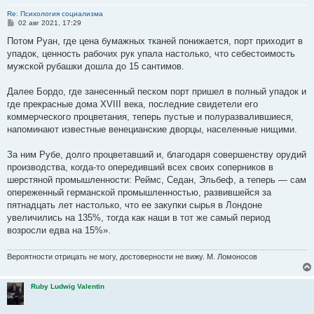
Re: Психология социализма
С
02 авг 2021, 17:29
о
о
Потом Руан, где цена бумажных тканей понижается, порт приходит в
б
упадок, ценность рабочих рук упала на­столько, что себестоимость
щ
е
мужской рубашки дошла до 15 сантимов.
н
и
е
Далее Бордо, где занесенный песком порт пришел в полный упадок и
где прекрасные дома XVIII века, послед­ние свидетели его
коммерческого процветания, теперь пустые и полуразвалившиеся,
напоминают известные вене­цианские дворцы, населенные нищими.
За ним Рубе, долго процветавший и, благодаря совершенству орудий
производства, когда-то опередивший всех своих соперников в
шерстяной промышленности: Реймс, Седан, Эльбеф, а теперь — сам
опереженный германской промышленностью, развившейся за
пятнадцать лет настолько, что ее закупки сырья в Лондоне
увеличились на 135%, тогда как наши в тот же самый период
возросли едва на 15%».
Вероятности отрицать не могу, достоверности не вижу. М. Ломоносов
Ruby Ludwig Valentin