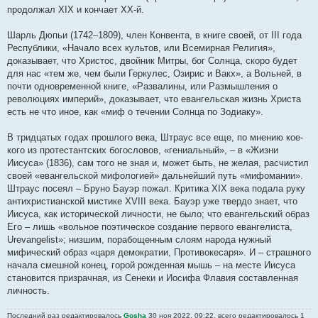
е
продолжал XIX и кончает ХХ-й.
Шарль Дюпьи (1742–1809), член Конвента, в книге своей, от III года
Республики, «Начало всех культов, или Всемирная Религия»,
доказывает, что Христос, двойник Митры, бог Солнца, скоро будет
для нас «тем же, чем были Геркулес, Озирис и Вакх», а Вольней, в
почти одновременной книге, «Развалины, или Размышления о
революциях империй», доказывает, что евангельская жизнь Христа
есть не что иное, как «миф о течении Солнца по Зодиаку».
В тридцатых годах прошлого века, Штраус все еще, по мнению кое-
кого из протестантских богословов, «гениальный», – в «Жизни
Иисуса» (1836), сам того не зная и, может быть, не желая, расчистил
своей «евангельской мифологией» дальнейший путь «мифомании».
Штраус посеял – Бруно Бауэр пожал. Критика XIX века подала руку
антихристианской мистике XVIII века. Бауэр уже твердо знает, что
Иисуса, как исторической личности, не было; что евангельский образ
Его – лишь «вольное поэтическое создание первого евангелиста,
Urevangelist»; низшим, порабощенным слоям народа нужный
мифический образ «царя демократии, Противокесаря». И – страшного
начала смешной конец, горой рожденная мышь – на месте Иисуса
становится призрачная, из Сенеки и Иосифа Флавия составленная
личность.
Последний раз редактировалось
Gosha
30 ноя 2022, 09:22, всего редактировалось 1