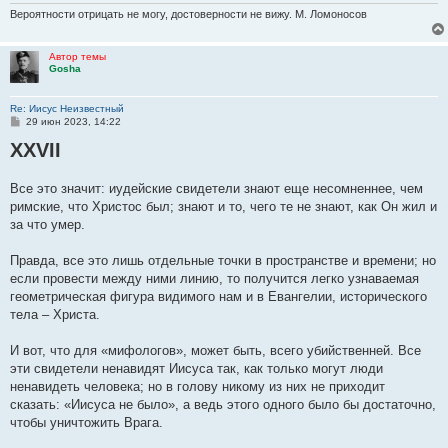
Вероятности отрицать не могу, достоверности не вижу. М. Ломоносов
Автор темы
Gosha
Re: Иисус Неизвестный
С
29 июн 2023, 14:22
о
XXVII
о
б
щ
е
Все это значит: иудейские свидетели знают еще несомненнее, чем
н
римские, что Христос был; знают и то, чего те не знают, как Он жил и
и
е
за что умер.
Правда, все это лишь отдельные точки в пространстве и времени; но
если провести между ними линию, то получится легко узнаваемая
геометрическая фигура видимого нам и в Евангелии, исторического
тела – Христа.
И вот, что для «мифологов», может быть, всего убийственней. Все
эти свидетели ненавидят Иисуса так, как только могут люди
ненавидеть человека; но в голову никому из них не приходит
сказать: «Иисуса не было», а ведь этого одного было бы достаточно,
чтобы уничтожить Врага.