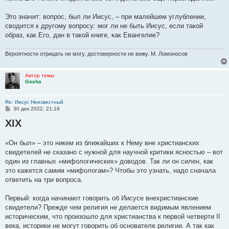
Это значит: вопрос, был ли Иисус, – при малейшем углублении,
сводится к другому вопросу: мог ли не быть Иисус, если такой
образ, как Его, дан в такой книге, как Евангелие?
Вероятности отрицать не могу, достоверности не вижу. М. Ломоносов
Автор темы
Gosha
Re: Иисус Неизвестный
С
30 дек 2022, 21:16
о
XIX
о
б
щ
е
«Он был» – это никем из ближайших к Нему вне христианских
н
свидетелей не сказано с нужной для научной критики ясностью – вот
и
е
один из главных «мифологических» доводов. Так ли он силен, как
это кажется самим «мифологам»? Чтобы это узнать, надо сначала
ответить на три вопроса.
Первый: когда начинают говорить об Иисусе внехристианские
свидетели? Прежде чем религия не делается видимым явлением
историческим, что произошло для христианства к первой четверти II
века, историки не могут говорить об основателе религии. А так как