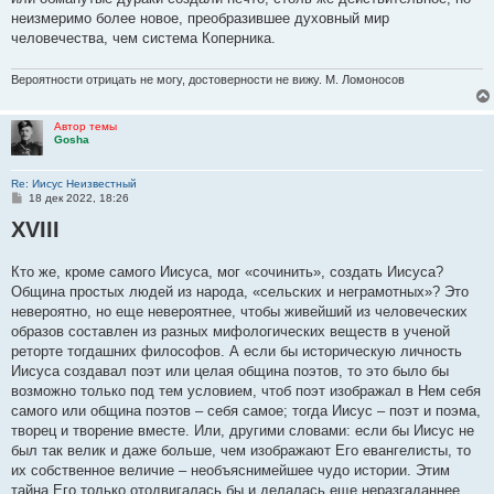
неизмеримо более новое, преобразившее духовный мир
человечества, чем система Коперника.
Вероятности отрицать не могу, достоверности не вижу. М. Ломоносов
Автор темы
Gosha
Re: Иисус Неизвестный
С
18 дек 2022, 18:26
о
XVIII
о
б
щ
е
Кто же, кроме самого Иисуса, мог «сочинить», создать Иисуса?
н
Община простых людей из народа, «сельских и неграмотных»? Это
и
е
невероятно, но еще невероятнее, чтобы живейший из человеческих
образов составлен из разных мифологических веществ в ученой
реторте тогдашних философов. А если бы историческую личность
Иисуса создавал поэт или целая община поэтов, то это было бы
возможно только под тем условием, чтоб поэт изображал в Нем себя
самого или община поэтов – себя самое; тогда Иисус – поэт и поэма,
творец и творение вместе. Или, другими словами: если бы Иисус не
был так велик и даже больше, чем изображают Его евангелисты, то
их собственное величие – необъяснимейшее чудо истории. Этим
тайна Его только отодвигалась бы и делалась еще неразгаданнее.