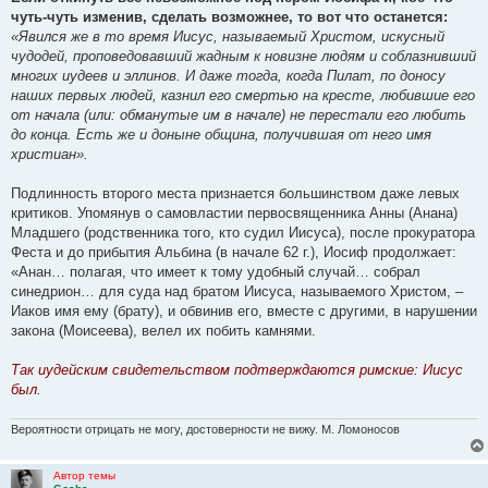
б
чуть-чуть изменив, сделать возможнее, то вот что останется:
щ
е
«Явился же в то время Иисус, называемый Христом, искусный
н
чудодей, проповедовавший жадным к новизне людям и соблазнивший
и
е
многих иудеев и эллинов. И даже тогда, когда Пилат, по доносу
наших первых людей, казнил его смертью на кресте, любившие его
от начала (или: обманутые им в начале) не перестали его любить
до конца. Есть же и доныне община, получившая от него имя
христиан».
Подлинность второго места признается большинством даже левых
критиков. Упомянув о самовластии первосвященника Анны (Анана)
Младшего (родственника того, кто судил Иисуса), после прокуратора
Феста и до прибытия Альбина (в начале 62 г.), Иосиф продолжает:
«Анан… полагая, что имеет к тому удобный случай… собрал
синедрион… для суда над братом Иисуса, называемого Христом, –
Иаков имя ему (брату), и обвинив его, вместе с другими, в нарушении
закона (Моисеева), велел их побить камнями.
Так иудейским свидетельством подтверждаются римские: Иисус
был.
Вероятности отрицать не могу, достоверности не вижу. М. Ломоносов
Автор темы