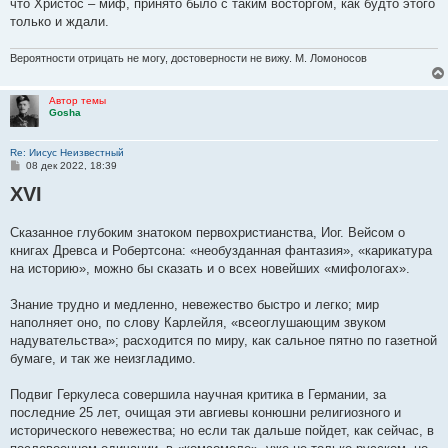
что Христос – миф, принято было с таким восторгом, как будто этого
только и ждали.
Вероятности отрицать не могу, достоверности не вижу. М. Ломоносов
Автор темы
Gosha
Re: Иисус Неизвестный
С
08 дек 2022, 18:39
о
XVI
о
б
щ
е
Сказанное глубоким знатоком первохристианства, Иог. Вейсом о
н
книгах Древса и Робертсона: «необузданная фантазия», «карикатура
и
е
на историю», можно бы сказать и о всех новейших «мифологах».
Знание трудно и медленно, невежество быстро и легко; мир
наполняет оно, по слову Карлейля, «всеоглушающим звуком
надувательства»; расходится по миру, как сальное пятно по газетной
бумаге, и так же неизгладимо.
Подвиг Геркулеса совершила научная критика в Германии, за
последние 25 лет, очищая эти авгиевы конюшни религиозного и
исторического невежества; но если так дальше пойдет, как сейчас, в