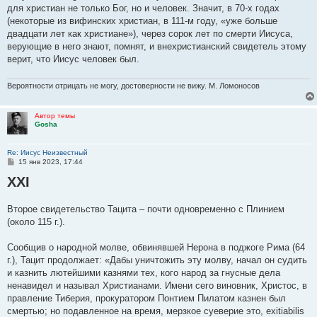
для христиан не только Бог, но и человек. Значит, в 70-х годах
(некоторые из вифинских христиан, в 111-м году, «уже больше
двадцати лет как христиане»), через сорок лет по смерти Иисуса,
верующие в него знают, помнят, и внехристианский свидетель этому
верит, что Иисус человек был.
Вероятности отрицать не могу, достоверности не вижу. М. Ломоносов
Автор темы
Gosha
Re: Иисус Неизвестный
С
15 янв 2023, 17:44
о
XXI
о
б
щ
е
Второе свидетельство Тацита – почти одновременно с Плинием
н
(около 115 г.).
и
е
Сообщив о народной молве, обвинявшей Нерона в поджоге Рима (64
г.), Тацит продолжает: «Дабы уничтожить эту молву, начал он судить
и казнить лютейшими казнями тех, кого народ за гнусные дела
ненавидел и называл Христианами. Имени сего виновник, Христос, в
правление Тиберия, прокуратором Понтием Пилатом казнен был
смертью; но подавленное на время, мерзкое суеверие это, exitiabilis