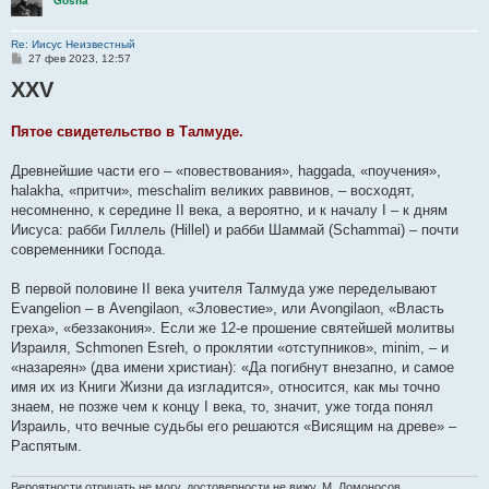
Gosha
Re: Иисус Неизвестный
С
27 фев 2023, 12:57
о
XXV
о
б
щ
е
Пятое свидетельство в Талмуде.
н
и
е
Древнейшие части его – «повествования», haggada, «поучения»,
halakha, «притчи», meschalim великих раввинов, – восходят,
несомненно, к середине II века, а вероятно, и к началу I – к дням
Иисуса: рабби Гиллель (Hillel) и рабби Шаммай (Schammai) – почти
современники Господа.
В первой половине II века учителя Талмуда уже переделывают
Evangelion – в Avengilaon, «Зловестие», или Avongilaon, «Власть
греха», «беззакония». Если же 12-е прошение святейшей молитвы
Израиля, Schmonen Esreh, о проклятии «отступников», minim, – и
«назареян» (два имени христиан): «Да погибнут внезапно, и самое
имя их из Книги Жизни да изгладится», относится, как мы точно
знаем, не позже чем к концу I века, то, значит, уже тогда понял
Израиль, что вечные судьбы его решаются «Висящим на древе» –
Распятым.
Вероятности отрицать не могу, достоверности не вижу. М. Ломоносов