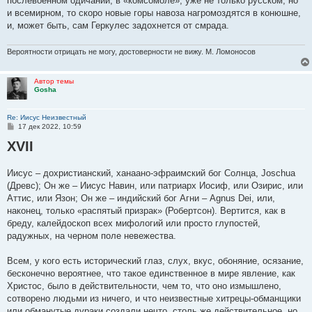
послевоенном одичании, в «комсомоле», уже не только русском, но
и всемирном, то скоро новые горы навоза нагромоздятся в конюшне,
и, может быть, сам Геркулес задохнется от смрада.
Вероятности отрицать не могу, достоверности не вижу. М. Ломоносов
Автор темы
Gosha
Re: Иисус Неизвестный
С
17 дек 2022, 10:59
о
XVII
о
б
щ
е
Иисус – дохристианский, ханаано-эфраимский бог Солнца, Joschua
н
(Древс); Он же – Иисус Навин, или патриарх Иосиф, или Озирис, или
и
е
Аттис, или Язон; Он же – индийский бог Агни – Agnus Dei, или,
наконец, только «распятый призрак» (Робертсон). Вертится, как в
бреду, калейдоскоп всех мифологий или просто глупостей,
радужных, на черном поле невежества.
Всем, у кого есть исторический глаз, слух, вкус, обоняние, осязание,
бесконечно вероятнее, что такое единственное в мире явление, как
Христос, было в действительности, чем то, что оно измышлено,
сотворено людьми из ничего, и что неизвестные хитрецы-обманщики
или обманутые дураки создали нечто, столь же действительное, но