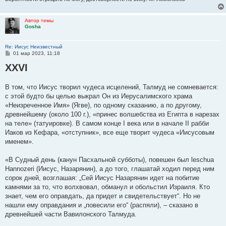
Автор темы
Gosha
Re: Иисус Неизвестный
С
01 мар 2023, 11:18
о
XXVI
о
б
щ
е
В том, что Иисус творил чудеса исцелений, Талмуд не сомневается:
н
с этой будто бы целью выкрал Он из Иерусалимского храма
и
е
«Неизреченное Имя» (Ягве), по одному сказанию, а по другому,
древнейшему (около 100 г.), «принес волшебства из Египта в нарезах
на теле» (татуировке). В самом конце I века или в начале II рабби
Иаков из Кефара, «отступник», все еще творит чудеса «Иисусовым
именем».
«В Судный день (канун Пасхальной субботы), повешен был leschua
Hannozeri (Иисус, Назарянин), а до того, глашатай ходил перед ним
сорок дней, возглашая: „Сей Иисус Назарянин идет на побитие
камнями за то, что волхвовал, обманул и обольстил Израиля. Кто
знает, чем его оправдать, да придет и свидетельствует“. Но не
нашли ему оправдания и „повесили его“ (распяли), – сказано в
древнейшей части Вавилонского Талмуда.