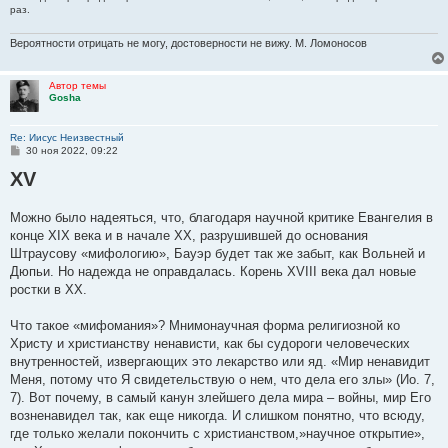
раз.
Вероятности отрицать не могу, достоверности не вижу. М. Ломоносов
Автор темы
Gosha
Re: Иисус Неизвестный
С
30 ноя 2022, 09:22
о
XV
о
б
щ
е
Можно было надеяться, что, благодаря научной критике Евангелия в
н
конце XIX века и в начале XX, разрушившей до основания
и
е
Штраусову «мифологию», Бауэр будет так же забыт, как Вольней и
Дюпьи. Но надежда не оправдалась. Корень XVIII века дал новые
ростки в XX.
Что такое «мифомания»? Мнимонаучная форма религиозной ко
Христу и христианству ненависти, как бы судороги человеческих
внутренностей, извергающих это лекарство или яд. «Мир ненавидит
Меня, потому что Я свидетельствую о нем, что дела его злы» (Ио. 7,
7). Вот почему, в самый канун злейшего дела мира – войны, мир Его
возненавидел так, как еще никогда. И слишком понятно, что всюду,
где только желали покончить с христианством,»научное открытие»,