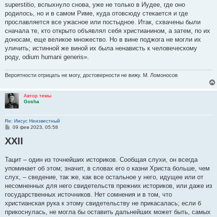
superstitio, вспыхнуло снова, уже не только в Иудее, где оно
родилось, но и в самом Риме, куда отовсюду стекается и где
прославляется все ужасное или постыдное. Итак, схвачены были
сначала те, кто открыто объявлял себя христианином, а затем, по их
доносам, еще великое множество. Но в вине поджога не могли их
уличить; истинной же виной их была ненависть к человеческому
роду, odium humani generis».
Вероятности отрицать не могу, достоверности не вижу. М. Ломоносов
Автор темы
Gosha
Re: Иисус Неизвестный
С
09 фев 2023, 05:58
о
XXII
о
б
щ
е
Тацит – один из точнейших историков. Сообщая слухи, он всегда
н
упоминает об этом; значит, в словах его о казни Христа больше, чем
и
е
слух, – сведение, так же, как все остальное у него, идущее или от
несомненных для него свидетельств прежних историков, или даже из
государственных источников. Нет сомнения и в том, что
христианская рука к этому свидетельству не прикасалась; если б
прикоснулась, не могла бы оставить дальнейших может быть, самых