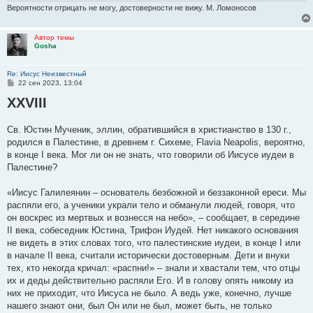
Вероятности отрицать не могу, достоверности не вижу. М. Ломоносов
Автор темы
Gosha
Re: Иисус Неизвестный
С
22 сен 2023, 13:04
о
XXVIII
о
б
щ
е
Св. Юстин Мученик, эллин, обратившийся в христианство в 130 г.,
н
родился в Палестине, в древнем г. Сихеме, Flavia Neapolis, вероятно,
и
е
в конце I века. Мог ли он не знать, что говорили об Иисусе иудеи в
Палестине?
«Иисус Галилеянин – основатель безбожной и беззаконной ереси. Мы
распяли его, а ученики украли тело и обманули людей, говоря, что
он воскрес из мертвых и вознесся на небо», – сообщает, в середине
II века, собеседник Юстина, Трифон Иудей. Нет никакого основания
не видеть в этих словах того, что палестинские иудеи, в конце I или
в начале II века, считали исторически достоверным. Дети и внуки
тех, кто некогда кричал: «распни!» – знали и хвастали тем, что отцы
их и деды действительно распяли Его. И в голову опять никому из
них не приходит, что Иисуса не было. А ведь уже, конечно, лучше
нашего знают они, был Он или не был, может быть, не только