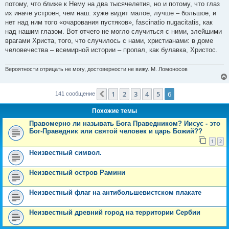
потому, что ближе к Нему на два тысячелетия, но и потому, что глаз
их иначе устроен, чем наш: хуже видит малое, лучше – большое, и
нет над ним того «очарования пустяков», fascinatio nugacitatis, как
над нашим глазом. Вот отчего не могло случиться с ними, злейшими
врагами Христа, того, что случилось с нами, христианами: в доме
человечества – всемирной истории – пропал, как булавка, Христос.
Вероятности отрицать не могу, достоверности не вижу. М. Ломоносов
1
2
3
4
5
6
Пред.
141 сообщение
Похожие темы
Правомерно ли называть Бога Праведником? Иисус - это
Бог-Праведник или святой человек и царь Божий??
1
2
Неизвестный символ.
Неизвестный остров Рамини
Неизвестный флаг на антибольшевистском плакате
Неизвестный древний город на территории Сербии