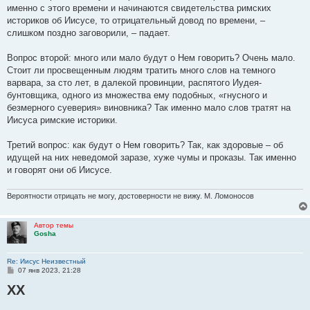
именно с этого времени и начинаются свидетельства римских
историков об Иисусе, то отрицательный довод по времени, –
слишком поздно заговорили, – падает.
Вопрос второй: много или мало будут о Нем говорить? Очень мало.
Стоит ли просвещенным людям тратить много слов на темного
варвара, за сто лет, в далекой провинции, распятого Иудея-
бунтовщика, одного из множества ему подобных, «гнусного и
безмерного суеверия» виновника? Так именно мало слов тратят на
Иисуса римские историки.
Третий вопрос: как будут о Нем говорить? Так, как здоровые – об
идущей на них неведомой заразе, хуже чумы и проказы. Так именно
и говорят они об Иисусе.
Вероятности отрицать не могу, достоверности не вижу. М. Ломоносов
Автор темы
Gosha
Re: Иисус Неизвестный
С
07 янв 2023, 21:28
о
XX
о
б
щ