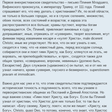
е
Первое внехристианское свидетельство – письмо Плиния Младшего,
н
Вифинского проконсула, к императору Траяну, от 111 года. Плиний
и
е
спрашивает его, что ему делать с христианами? Их, по всей области,
не только в больших городах, но и в глухих селениях, множество,
обоих полов, всех состояний и возрастов; и зараза эта
распространяется все больше; храмы пустеют, жертвы богам
прекращаются. Он, Плиний, привлекает виновных к суду и
допрашивает; иные, отрекаясь от «суеверия», творят возлияния, жгут
фимиам перед изваянием кесаря и «хулят Христа», male dicerent
Christo; иные же упорствуют. Но все, что он мог узнать о них,
сводится к тому, что «в известный день, перед восходом солнца,
собираются они и поют гимн Христу, как Богу; клянутся не лгать, не
воровать, не прелюбодействовать», и проч., сходятся также для
общих трапез, «совершенно, впрочем, невинных» (должно быть,
Евхаристии). Двух служанок («диаконисс») он пытал, но и от них не
узнал «ничего, кроме суеверия, гнусного и безмерного», superstionem
pravam et immodicam.
Важно для нас уже и то, что этим свидетельством подтверждаются
историческая точность и подлинность всего, что мы узнаем о
первохристианских общинах из Посланий и Деяний Апостолов. Но
еще важнее слова: «Гимн поют Христу, как Богу». Если бы Плиний
узнал от христиан, что Христос для них только Бог, то так бы и
написал: «Богу своему, Христу, поют»; если же пишет: «Христу, как
Богу», Christo, guasi Deo, то потому, конечно, что знает, что Христос