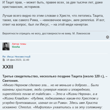
И Тацит прав, – может быть, правее всех, за две тысячи лет, даже
христианских, историков.
Лучше всего видно по этим словам о Христе, что летопись Тацита,
также, как самого Рима, – «вековечное меди», aere perennius. И вот,
ответ на вопрос, был ли Иисус, – на этой меди начертан.
Вероятности отрицать не могу, достоверности не вижу. М. Ломоносов
Автор темы
Gosha
Re: Иисус Неизвестный
С
16 фев 2023, 11:40
о
XXIII
о
б
щ
е
Третье свидетельство, несколько позднее Тацита (около 120 г.), –
н
Светония.
и
е
«Много Нероном сделано зла… но не меньше и доброго… Были
казнены христиане, люди суеверия нового и зловредного,
superstitionis novae et maleficae». – Это в «Жизни Нерона», а в
«Жизни Клавдия»: «Иудеев, поджигаемых каким-то Хрестом и
усердно бунтовавших, изгнал он из Рима». Здесь имя Христа
искажено: Chrestus. «Мифологи» ухватились и за эту соломинку: