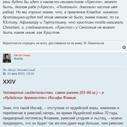
речь будто бы идет о каком-то неизвестном «Хресте», может
быть, беглом рабе («Хрест», «Полезный», довольно частое имя
рабов). Но мы хорошо знаем, что, в правление Клавдия, никакого
бунтовщика-иудея под этим именем не было; знаем также, по св.
Юстину, Афинагору и Тертуллиану, что христиан тогда называли
Chrestiani, и, следовательно, «Хрестос» у Светония не может
быть никем иным, как Христом.
Вероятности отрицать не могу, достоверности не вижу. М. Ломоносов
Автор темы
Gosha
Re: Иисус Неизвестный
С
21 фев 2023, 13:10
о
XXIV
о
б
щ
е
Четвертое свидетельство, самое раннее (93–94 гг.) – в
н
«Иудейских древностях» Иосифа Флавия.
и
е
Зная, кто такой Иосиф, – отступник от иудейской веры, изменник и
перебежчик в римский лагерь, во время Иудейской войны 70 года,
придворный летописец Флавиев, римский угодник и льстец, – можно
предвидеть, что он будет так же или даже еще больше, чем римские