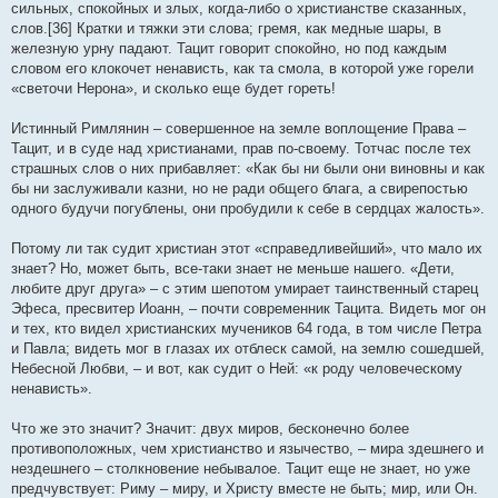
сильных, спокойных и злых, когда-либо о христианстве сказанных,
слов.[36] Кратки и тяжки эти слова; гремя, как медные шары, в
железную урну падают. Тацит говорит спокойно, но под каждым
словом его клокочет ненависть, как та смола, в которой уже горели
«светочи Нерона», и сколько еще будет гореть!
Истинный Римлянин – совершенное на земле воплощение Права –
Тацит, и в суде над христианами, прав по-своему. Тотчас после тех
страшных слов о них прибавляет: «Как бы ни были они виновны и как
бы ни заслуживали казни, но не ради общего блага, а свирепостью
одного будучи погублены, они пробудили к себе в сердцах жалость».
Потому ли так судит христиан этот «справедливейший», что мало их
знает? Но, может быть, все-таки знает не меньше нашего. «Дети,
любите друг друга» – с этим шепотом умирает таинственный старец
Эфеса, пресвитер Иоанн, – почти современник Тацита. Видеть мог он
и тех, кто видел христианских мучеников 64 года, в том числе Петра
и Павла; видеть мог в глазах их отблеск самой, на землю сошедшей,
Небесной Любви, – и вот, как судит о Ней: «к роду человеческому
ненависть».
Что же это значит? Значит: двух миров, бесконечно более
противоположных, чем христианство и язычество, – мира здешнего и
нездешнего – столкновение небывалое. Тацит еще не знает, но уже
предчувствует: Риму – миру, и Христу вместе не быть; мир, или Он.