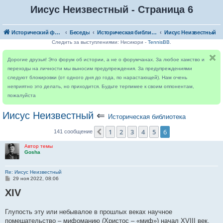
Иисус Неизвестный - Страница 6
Исторический форум
Беседы
Историческая библиотека
Иисус Неизвестный
Следить за выступлениями: Нисикори -
TennisBB
.
Дорогие друзья! Это форум об истории, а не о форумчанах. За любое хамство и
переходы на личности мы выносим предупреждения. За предупреждениями
следуют блокировки (от одного дня до года, по нарастающей). Нам очень
неприятно это делать, но приходится. Будьте терпимее к своим оппонентам,
пожалуйста
Иисус Неизвестный
⇐
Историческая библиотека
1
2
3
4
5
6
Пред.
141 сообщение
Автор темы
Gosha
Re: Иисус Неизвестный
С
29 ноя 2022, 08:06
о
XIV
о
б
щ
е
Глупость эту или небывалое в прошлых веках научное
н
помешательство – мифоманию (Христос – «миф») начал XVIII век,
и