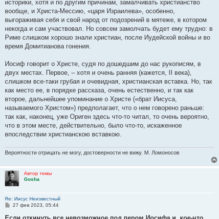
историки, хотя и по другим причинам, замалчивать христианство
вообще, и Христа-Мессию, «царя Израилева», особенно,
выгораживая себя и свой народ от подозрений в мятеже, в котором
некогда и сам участвовал. Но совсем замолчать будет ему трудно: в
Риме слишком хорошо знали христиан, после Иудейской войны и во
время Домитианова гонения.
Иосиф говорит о Христе, судя по дошедшим до нас рукописям, в
двух местах. Первое, – хотя и очень ранняя (кажется, II века),
слишком все-таки грубая и очевидная, христианская вставка. Но, так
как место ее, в порядке рассказа, очень естественно, и так как
второе, дальнейшее упоминание о Христе («брат Иисуса,
называемого Христом») предполагает, что о нем говорено раньше:
так как, наконец, уже Ориген здесь что-то читал, то очень вероятно,
что в этом месте, действительно, было что-то, искаженное
впоследствии христианскою вставкою.
Вероятности отрицать не могу, достоверности не вижу. М. Ломоносов
Автор темы
Gosha
Re: Иисус Неизвестный
С
27 фев 2023, 05:44
о
о
Если откинуть все невозможное под пером Иосифа и, кое-что