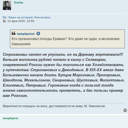
Gosha
Re: Заказ на историю Чингисхана
С
14 фев 2020, 13:59
о
о
б
tamplquest
:
щ
е
Кто организовал походы Ермака? Это даже не цари, а московские
н
барышники
и
е
Строгановы своего не упускали, но на Державу жертвовали!!!
Больше миллиона рублей попало в казну с Солеварен,
современной России нужно бы поучиться как Хозяйствовать
у купечества: Строгановых и Демидовых. В XIX-ХХ веках даже
Большевички начали доить Купцов Морозовых, Прохоровых,
Шмидтов, Михельсоном, Смирновых, Шустовых, Филипповых,
Елисеевых, Петровых. Горожанин когда с пользой тогда
можно самостоятельность проявлять, а бес пользы пример
вам Рогозин.
Вероятности отрицать не могу, достоверности не вижу. М. Ломоносов
tamplquest