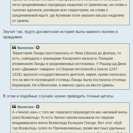
и
е
пяти средневековых городищах недалеко от Цимлянска, ни слова о
тысячах курганов, усеявших всю территорию, ни слова о
средневековой карте, где Куликово поле указано как раз недалеко
от Цимлы.
Звучит так, будто досоветская история была намного полнее и
правдивее.
Валентин
:
Территория Ланды простиралась от Яика (Урала) до Днепра, то
есть, совпадала с границами Хазарского каганата. Поищем
упоминания Ланды в средневековых источниках. У Рашид-ад-Дина
в его «Джамиат-таварих» («Сборник летописей») (около 1247-
1318), крупного государственного деятеля, еврея, прямо написано,
что на месте половецкой столицы Ланды была построена столица
Каракорум. Не в Монголии, а именно здесь на месте Цимлы.
В этом и подобных случаях нужно приводить точные цитаты.
Валентин
:
А «Чингис-хан» с того же тюркского переводится как «великий князь
(хан) Всеволод» То есть Чингис-ханом называли по-тюркски
владимирского князя Всеволода Большое Гнездо. Вот этот «Буй
тур Всеволод» гулял по Причерноморью, громя местных удельных