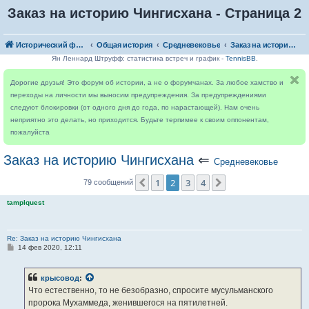
Заказ на историю Чингисхана - Страница 2
Исторический форум
Общая история
Средневековье
Заказ на историю Чингисхана
Ян Леннард Штруфф: статистика встреч и график -
TennisBB
.
Дорогие друзья! Это форум об истории, а не о форумчанах. За любое хамство и
переходы на личности мы выносим предупреждения. За предупреждениями
следуют блокировки (от одного дня до года, по нарастающей). Нам очень
неприятно это делать, но приходится. Будьте терпимее к своим оппонентам,
пожалуйста
Заказ на историю Чингисхана
⇐
Средневековье
1
2
3
4
Пред.
След.
79 сообщений
tamplquest
Re: Заказ на историю Чингисхана
С
14 фев 2020, 12:11
о
о
б
крысовод
:
щ
е
Что естественно, то не безобразно, спросите мусульманского
н
пророка Мухаммеда, женившегося на пятилетней.
и