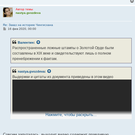
Автор темы
nastya.gvozdeva
Re: Заказ на историю Чингисхана
С
16 фев 2020, 00:00
о
о
б
Валентин
:
щ
е
Распространенные ложные штампы о Золотой Орде были
н
составлены в XIX веке и свидетельствуют лишь о полном
и
е
пренебрежении к фактам.
nastya.gvozdeva
:
Выдержки и цитаты из документа приведены в этом видео
Нажмите, чтобы раскрыть...
Совсем запуталась, выходит видео содержит правдивую