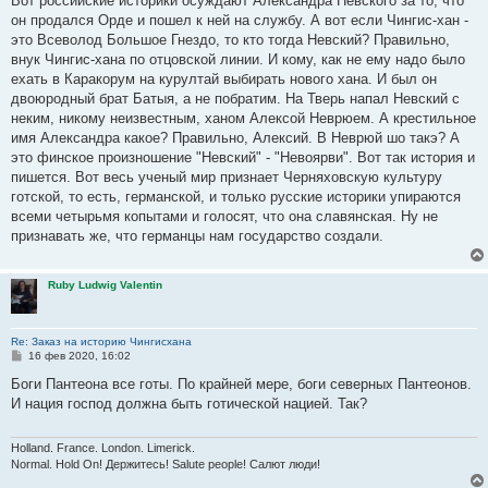
Вот российские историки осуждают Александра Невского за то, что
б
он продался Орде и пошел к ней на службу. А вот если Чингис-хан -
щ
е
это Всеволод Большое Гнездо, то кто тогда Невский? Правильно,
н
внук Чингис-хана по отцовской линии. И кому, как не ему надо было
и
е
ехать в Каракорум на курултай выбирать нового хана. И был он
двоюродный брат Батыя, а не побратим. На Тверь напал Невский с
неким, никому неизвестным, ханом Алексой Неврюем. А крестильное
имя Александра какое? Правильно, Алексий. В Неврюй шо такэ? А
это финское произношение "Невский" - "Невоярви". Вот так история и
пишется. Вот весь ученый мир признает Черняховскую культуру
готской, то есть, германской, и только русские историки упираются
всеми четырьмя копытами и голосят, что она славянская. Ну не
признавать же, что германцы нам государство создали.
Ruby Ludwig Valentin
Re: Заказ на историю Чингисхана
С
16 фев 2020, 16:02
о
о
Боги Пантеона все готы. По крайней мере, боги северных Пантеонов.
б
И нация господ должна быть готической нацией. Так?
щ
е
н
и
Holland. France. London. Limerick.
е
Normal. Hold On! Держитесь! Salute people! Салют люди!