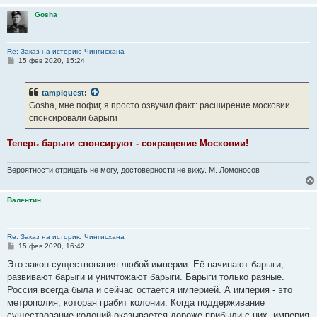
Gosha
Re: Заказ на историю Чингисхана
С
15 фев 2020, 15:24
о
о
б
tamplquest
:
щ
е
Gosha, мне пофиг, я просто озвучил факт: расширение московии
н
спонсировали барыги
и
е
Теперь барыги спонсируют - сокращение Московии!
Вероятности отрицать не могу, достоверности не вижу. М. Ломоносов
Валентин
Re: Заказ на историю Чингисхана
С
15 фев 2020, 16:42
о
о
Это закон существования любой империи. Её начинают барыги,
б
развивают барыги и уничтожают барыги. Барыги только разные.
щ
е
Россия всегда была и сейчас остается империей. А империя - это
н
метрополия, которая грабит колонии. Когда поддерживание
и
е
существование колоний оказывается дороже прибыли с них, империя