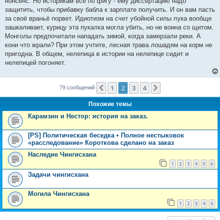
нонсенс. Но историкам всё по фигу - ему диссертацию надо
защитить, чтобы прибавку бабла к зарплате получить. И он вам пасть
за своё враньё порвет. Идиотизм на счет убойной силы лука вообще
зашкаливает, курицу эта пукалка могла убить, но не воина со щитом.
Монголы предпочитали нападать зимой, когда замерзали реки. А
кони что жрали? При этом учтите, лесная трава лошадям на корм не
пригодна. В общем, нелепица в истории на нелепице сидит и
нелепицей погоняет.
1
2
3
4
Пред.
След.
79 сообщений
Похожие темы
Карамзин и Нестор: история на заказ.
[PS] Политическая беседка • Полное нестыковок
«расследование» Короткова сделано на заказ
Наследие Чингисхана
1
2
3
4
5
6
Задачи чингисхана
Могила Чингисхана
1
2
3
4
5