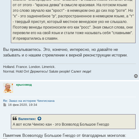
и
е
от от этого - "красна девка" в смысле красивая. На готском языке
это слово звучало как "хрост" - в немецком оно до сих пор "роте". Но
"х" - это задненебное "р", распространенное в немецком языке, а "т"
- твердый приступ, который местное венедское ухо не слышало.
Поэтому венеды произносили его как "росс". Зная смысл слова, они
перевели его на свой язык и стали тоже называть себя "славными".
И превратились в славян.
Вы прикалываетесь. Это, конечно, интересно, но давайте не
забывать и о нашем стремлении к верной реконструкции истории.
Holland. France. London. Limerick.
Normal. Hold On! Держитесь! Salute people! Салют люди!
крысовод
Re: Заказ на историю Чингисхана
С
16 фев 2020, 19:34
о
о
б
Валентин
:
щ
е
А вот если Чингис-хан - это Всеволод Большое Гнездо
н
и
е
Памятник Всеволоду Большое Гнездо от благодарных монголов: