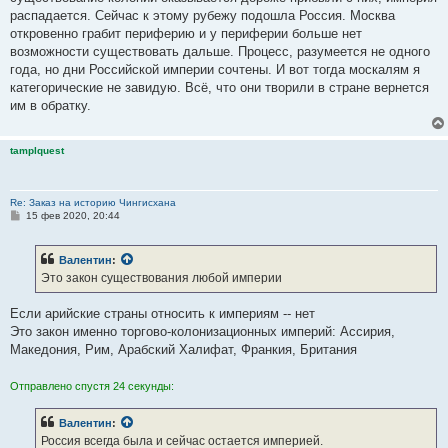
распадается. Сейчас к этому рубежу подошла Россия. Москва
откровенно грабит периферию и у периферии больше нет
возможности существовать дальше. Процесс, разумеется не одного
года, но дни Российской империи сочтены. И вот тогда москалям я
категорические не завидую. Всё, что они творили в стране вернется
им в обратку.
tamplquest
Re: Заказ на историю Чингисхана
С
15 фев 2020, 20:44
о
о
б
Валентин
:
щ
е
Это закон существования любой империи
н
и
е
Если арийские страны относить к империям -- нет
Это закон именно торгово-колонизационных империй: Ассирия,
Македония, Рим, Арабский Халифат, Франкия, Британия
Отправлено спустя 24 секунды:
Валентин
:
Россия всегда была и сейчас остается империей.