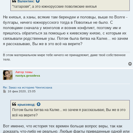
Валентин
:
щ
е
"татаровя", а это южнорусские поволжские князья
н
и
е
Не князья, а ханы, всякие там берендеи и половцы, выше по Волге -
булгары, ничего южнорусского тогда в Поволжье не было. С
половцами сначала у монголов и возник конфликт, поэтому им и
пришлось обратиться за помощью к киевскому князю, с которым их
связывали родственные узы. Потом была битва на Калке... но зачем
я рассказываю, Вы же в это всё на верите?
В этом материальном мире тебе ничего не принадлежит, даже твоё собственное
тело.
Автор темы
nastya.gvozdeva
Re: Заказ на историю Чингисхана
С
16 фев 2020, 15:05
о
о
б
крысовод
:
щ
е
Потом была битва на Калке... но зачем я рассказываю, Вы же в это
н
всё на верите?
и
е
Вот именно, что история тех времен больше вопрос веры, так как
доказать что-либо не реально. Любые факты приведенные одной или