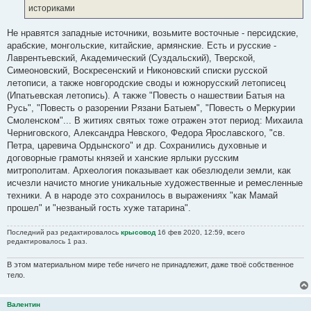
н
историками
и
е
Не нравятся западные источники, возьмите восточные - персидские,
арабские, монгольские, китайские, армянские. Есть и русские -
Лаврентьевский, Академический (Суздальский), Тверской,
Симеоновский, Воскресенский и Никоновский списки русской
летописи, а также новгородские своды и южнорусский летописец
(Ипатьевская летопись). А также "Повесть о нашествии Батыя на
Русь", "Повесть о разорении Рязани Батыем", "Повесть о Меркурии
Смоленском"... В житиях святых тоже отражен этот период: Михаила
Черниговского, Александра Невского, Федора Ярославского, "св.
Петра, царевича Ордынского" и др. Сохранились духовные и
договорные грамоты князей и ханские ярлыки русским
митрополитам. Археология показывает как обезлюдели земли, как
исчезли начисто многие уникальные художественные и ремесленные
техники. А в народе это сохранилось в выражениях "как Мамай
прошел" и "незваный гость хуже татарина".
Последний раз редактировалось
крысовод
16 фев 2020, 12:59, всего
редактировалось 1 раз.
В этом материальном мире тебе ничего не принадлежит, даже твоё собственное
тело.
Валентин