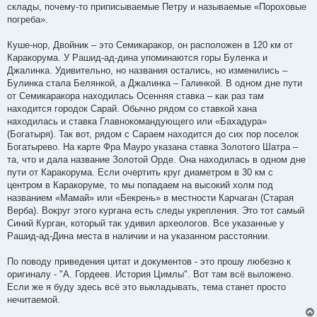
склады, почему-то приписываемые Петру и называемые «Пороховые
погреба».
Куше-нор, Двойник – это Семикаракор, он расположен в 120 км от
Каракорума. У Рашид-ад-дина упоминаются горы Буленка и
Джалинка. Удивительно, но названия остались, но изменились –
Булинка стала Белянкой, а Джалинка – Галинкой. В одном дне пути
от Семикаракора находилась Осенняя ставка – как раз там
находится городок Сарай. Обычно рядом со ставкой хана
находилась и ставка Главнокомандующего или «Бахадура»
(Богатыря). Так вот, рядом с Сараем находится до сих пор поселок
Богатырево. На карте Фра Мауро указана ставка Золотого Шатра –
та, что и дала название Золотой Орде. Она находилась в одном дне
пути от Каракорума. Если очертить круг диаметром в 30 км с
центром в Каракоруме, то мы попадаем на высокий холм под
названием «Мамай» или «Бекрень» в местности Карчаган (Старая
Верба). Вокруг этого кургана есть следы укрепления. Это тот самый
Синий Курган, который так удивил археологов. Все указанные у
Рашид-ад-Дина места в наличии и на указанном расстоянии.
По поводу приведения цитат и документов - это прошу любезно к
оригиналу - "А. Гордеев. История Цимлы". Вот там всё выложено.
Если же я буду здесь всё это выкладывать, тема станет просто
нечитаемой.