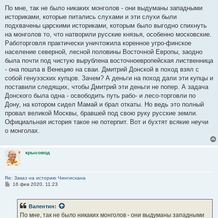
о
о
По мне, так не было никаких монголов - они выдуманы западными
б
историками, которые питались слухами и эти слухи были
щ
е
подхвачены царскими историками, которым было выгодно спихнуть
н
на монголов то, что натворили русские князья, особенно московские.
и
е
Работорговля практически уничтожила коренное угро-финское
население северной, лесной половины Восточной Европы, заодно
была почти под чистую вырублена восточноевропейская лиственница
- она пошла в Венецию на сваи. Дмитрий Донской в поход взял с
собой генуэзских купцов. Зачем? А деньги на поход дали эти купцы и
поставили следящих, чтобы Дмитрий эти деньги не попер. А задача
Донского была одна - освободить путь рабо- и лесо-торговли по
Дону, на котором сидел Мамай и брал откаты. Но ведь это полный
провал великой Москвы, бравшей под свою руку русские земли.
Официальная история такое не потерпит. Вот и бухтят всякие неучи
о монголах.
крысовод
Re: Заказ на историю Чингисхана
С
16 фев 2020, 11:23
о
о
б
Валентин
:
щ
е
По мне, так не было никаких монголов - они выдуманы западными