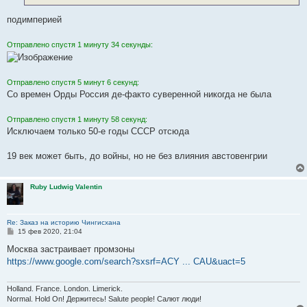
подимперией
Отправлено спустя 1 минуту 34 секунды:
Отправлено спустя 5 минут 6 секунд:
Со времен Орды Россия де-факто суверенной никогда не была
Отправлено спустя 1 минуту 58 секунд:
Исключаем только 50-е годы СССР отсюда
19 век может быть, до войны, но не без влияния австовенгрии
Ruby Ludwig Valentin
Re: Заказ на историю Чингисхана
С
15 фев 2020, 21:04
о
о
Москва застраивает промзоны
б
https://www.google.com/search?sxsrf=ACY ... CAU&uact=5
щ
е
н
и
Holland. France. London. Limerick.
е
Normal. Hold On! Держитесь! Salute people! Салют люди!