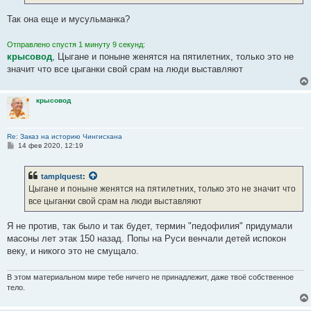
е
Так она еще и мусульманка?
Отправлено спустя 1 минуту 9 секунд:
крысовод
, Цыгане и поныне женятся на пятилетних, только это не
значит что все цыганки свой срам на люди выставляют
крысовод
Re: Заказ на историю Чингисхана
С
14 фев 2020, 12:19
о
о
б
tamplquest
:
щ
е
Цыгане и поныне женятся на пятилетних, только это не значит что
н
все цыганки свой срам на люди выставляют
и
е
Я не против, так было и так будет, термин "педофилия" придумали
масоны лет этак 150 назад. Попы на Руси венчали детей испокон
веку, и никого это не смущало.
В этом материальном мире тебе ничего не принадлежит, даже твоё собственное
тело.