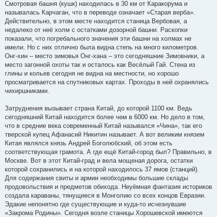
Смотровая башня (кушк) находилась в 30 км от Каракорума и
называлась Карчаган, что в переводе означает «Старая верба».
Действительно, в этом месте находится станица Вербовая, а
недалеко от неё холм с остатками дозорной башни. Раскопки
показали, что погребального значения эти башни на холмах не
имели. Но с них отлично была видна степь на много километров.
Онг-хин – место зимовья Онг-хана – это сегодняшние Зимовники, а
место загонной охоты так и осталось как Весёлый Гай. Стена из
глины и кольев сегодня не видна на местности, но хорошо
просматривается на спутниковых картах. Проходы в ней охранялись
чихиршниками.
Затруднения вызывает страна Китай, до которой 1100 км. Ведь
сегодняшний Китай находится более чем в 6000 км. Но дело в том,
что в средние века современный Китай назывался «Чина», так его
тверской купец Афанасий Никитин называет. А вот великим князем
Китая являлся князь Андрей Боголюбский, об этом есть
соответствующая грамота. А где ещё Китай-город был? Правильно, в
Москве. Вот в этот Китай-град и вела мощеная дорога, остатки
которой сохранились и на которой находилось 37 ямов (станций).
Для содержания свиты и армии необходимы большие склады
продовольствия и предметов обихода. Неуёмная фантазия историков
создала караваны, тянущиеся в Монголию со всех концов Евразии.
Эдакие непонятно где существующие и куда-то исчезнувшие
«Закрома Родины». Сегодня возле станицы Хорошевской имеются