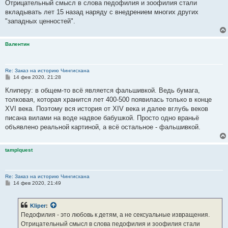
Отрицательный смысл в слова педофилия и зоофилия стали
вкладывать лет 15 назад наряду с внедрением многих других
"западных ценностей".
Валентин
Re: Заказ на историю Чингисхана
С
14 фев 2020, 21:28
о
о
Клиперу: в общем-то всё является фальшивкой. Ведь бумага,
б
толковая, которая хранится лет 400-500 появилась только в конце
щ
е
XVI века. Поэтому вся история от XIV века и далее вглубь веков
н
писана вилами на воде надвое бабушкой. Просто одно враньё
и
е
объявлено реальной картиной, а всё остальное - фальшивкой.
tamplquest
Re: Заказ на историю Чингисхана
С
14 фев 2020, 21:49
о
о
б
Kliper
:
щ
е
Педофилия - это любовь к детям, а не сексуальные извращения.
н
Отрицательный смысл в слова педофилия и зоофилия стали
и