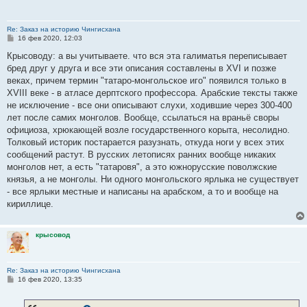
Re: Заказ на историю Чингисхана
С
16 фев 2020, 12:03
о
о
Крысоводу: а вы учитываете. что вся эта галиматья переписывает
б
бред друг у друга и все эти описания составлены в XVI и позже
щ
е
веках, причем термин "татаро-монгольское иго" появился только в
н
XVIII веке - в атласе дерптского профессора. Арабские тексты также
и
е
не исключение - все они описывают слухи, ходившие через 300-400
лет после самих монголов. Вообще, ссылаться на враньё своры
официоза, хрюкающей возле государственного корыта, несолидно.
Толковый историк постарается разузнать, откуда ноги у всех этих
сообщений растут. В русских летописях ранних вообще никаких
монголов нет, а есть "татаровя", а это южнорусские поволжские
князья, а не монголы. Ни одного монгольского ярлыка не существует
- все ярлыки местные и написаны на арабском, а то и вообще на
кириллице.
крысовод
Re: Заказ на историю Чингисхана
С
16 фев 2020, 13:35
о
о
б