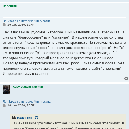
Валентин
Re: Заказ на историю Чингисхана
С
16 фев 2020, 16:44
о
о
Так и название "русские" - готское. Они называли себя "красными", в
б
смысле "благородные" или "славные". В нашем языке остался след
щ
е
от от этого - "красна девка" в смысле красивая. На готском языке это
н
слово звучало как "хрост" - в немецком оно до сих пор "роте". Но "х"
и
е
- это задненебное "р", распространенное в немецком языке, а "т" -
твердый приступ, который местное венедское ухо не слышало.
Поэтому венеды произносили его как "росс". Зная смысл слова, они
перевели его на свой язык и стали тоже называть себя "славными".
И превратились в славян.
Ruby Ludwig Valentin
Re: Заказ на историю Чингисхана
С
16 фев 2020, 16:57
о
о
б
Валентин
:
щ
е
Так и название "русские" - готское. Они называли себя "красными", в
н
смысле "благородные" или "славные". В нашем языке остался след