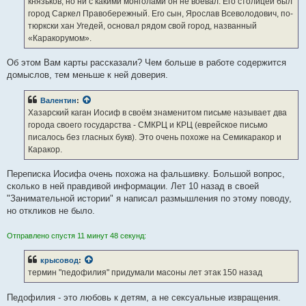
князьков, но ни с какими монголами он не воевал. Его столицей был
город Саркел Правобережный. Его сын, Ярослав Всеволодович, по-
тюркски хан Угедей, основал рядом свой город, названный
«Каракорумом».
Об этом Вам карты рассказали? Чем больше в работе содержится
домыслов, тем меньше к ней доверия.
Валентин
:
Хазарский каган Иосиф в своём знаменитом письме называет два
города своего государства - СМКРЦ и КРЦ (еврейское письмо
писалось без гласных букв). Это очень похоже на Семикаракор и
Каракор.
Переписка Иосифа очень похожа на фальшивку. Большой вопрос,
сколько в ней правдивой информации. Лет 10 назад в своей
"Занимательной истории" я написал размышления по этому поводу,
но откликов не было.
Отправлено спустя 11 минут 48 секунд:
крысовод
:
термин "педофилия" придумали масоны лет этак 150 назад
Педофилия - это любовь к детям, а не сексуальные извращения.