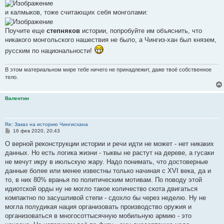
и калмыков, тоже считающих себя монголами:
Поучите еще
степняков
истории, попробуйте им объяснить, что
никакого монгольского нашествия не было, а Чингиз-хан был князем,
русским по национальности!
В этом материальном мире тебе ничего не принадлежит, даже твоё собственное
тело.
Валентин
Re: Заказ на историю Чингисхана
С
16 фев 2020, 20:43
о
о
О верной реконструкции истории и речи идти не может - нет никаких
б
данных. Но есть логика жизни - тыквы не растут на дереве, а гусаки
щ
е
не мечут икру в июльскую жару. Надо понимать, что достоверные
н
данные более или менее известны только начиная с XVI века, да и
и
е
то, в них 80% вранья по политическим мотивам. По поводу этой
идиотской орды ну не могло такое количество скота двигаться
компактно по засушливой степи - сдохло бы через неделю. Ну не
могла полудикая нация организовать производство оружия и
организоваться в многосоттысячную мобильную армию - это