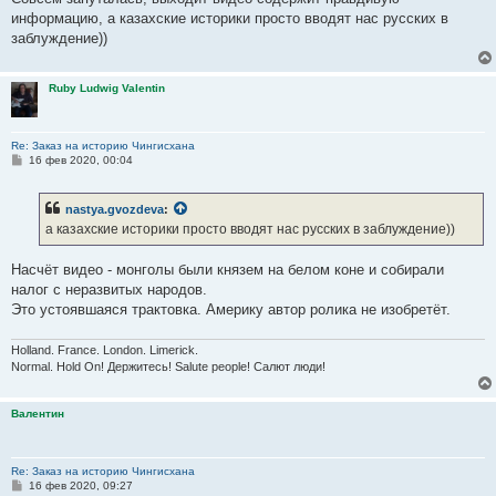
информацию, а казахские историки просто вводят нас русских в
заблуждение))
Ruby Ludwig Valentin
Re: Заказ на историю Чингисхана
С
16 фев 2020, 00:04
о
о
б
nastya.gvozdeva
:
щ
е
а казахские историки просто вводят нас русских в заблуждение))
н
и
е
Насчёт видео - монголы были князем на белом коне и собирали
налог с неразвитых народов.
Это устоявшаяся трактовка. Америку автор ролика не изобретёт.
Holland. France. London. Limerick.
Normal. Hold On! Держитесь! Salute people! Салют люди!
Валентин
Re: Заказ на историю Чингисхана
С
16 фев 2020, 09:27