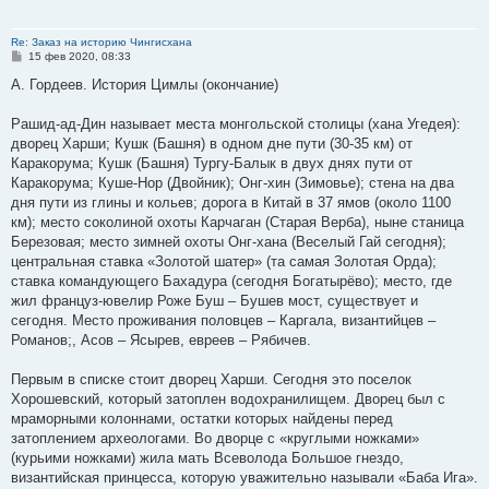
Re: Заказ на историю Чингисхана
С
15 фев 2020, 08:33
о
о
А. Гордеев. История Цимлы (окончание)
б
щ
е
Рашид-ад-Дин называет места монгольской столицы (хана Угедея):
н
дворец Харши; Кушк (Башня) в одном дне пути (30-35 км) от
и
е
Каракорума; Кушк (Башня) Тургу-Балык в двух днях пути от
Каракорума; Куше-Нор (Двойник); Онг-хин (Зимовье); стена на два
дня пути из глины и кольев; дорога в Китай в 37 ямов (около 1100
км); место соколиной охоты Карчаган (Старая Верба), ныне станица
Березовая; место зимней охоты Онг-хана (Веселый Гай сегодня);
центральная ставка «Золотой шатер» (та самая Золотая Орда);
ставка командующего Бахадура (сегодня Богатырёво); место, где
жил француз-ювелир Роже Буш – Бушев мост, существует и
сегодня. Место проживания половцев – Каргала, византийцев –
Романов;, Асов – Ясырев, евреев – Рябичев.
Первым в списке стоит дворец Харши. Сегодня это поселок
Хорошевский, который затоплен водохранилищем. Дворец был с
мраморными колоннами, остатки которых найдены перед
затоплением археологами. Во дворце с «круглыми ножками»
(курьими ножками) жила мать Всеволода Большое гнездо,
византийская принцесса, которую уважительно называли «Баба Ига».