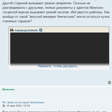
другой стороной вызывают резкое неприятие. Сколько не
разговаривала с друзьями, любые документы у адептов Монголо-
татарской версии вызывают резкий негатив. Ибо рвутся шаблоны. Как
вообще от такой "могучей империи Чингисхана" могла остаться кучка
глиняных горшков?
nastya.gvozdeva
:
Нажмите, чтобы раскрыть...
Валентин
Re: Заказ на историю Чингисхана
С
16 фев 2020, 15:52
о
о