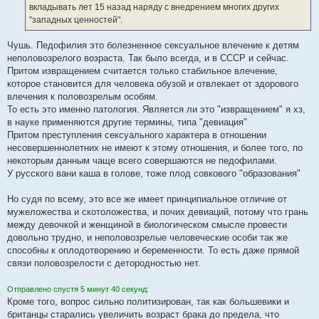
е
вкладывать лет 15 назад наряду с внедрением многих других
"западных ценностей".
Чушь. Педофилия это болезненное сексуальное влечение к детям
неполовозрелого возраста. Так было всегда, и в СССР и сейчас.
Притом извращением считается только стабильное влечение,
которое становится для человека обузой и отвлекает от здорового
влечения к половозрелым особям.
То есть это именно патология. Является ли это "извращением" я хз,
в науке применяются другие термины, типа "девиация"
Притом преступления сексуального характера в отношении
несовершеннолетних не имеют к этому отношения, и более того, по
некоторым данным чаще всего совершаются не педофилами.
У русского вани каша в голове, тоже плод совкового "образования"
Но судя по всему, это все же имеет принципиальное отличие от
мужеложества и скотоложества, и почих девиаций, потому что грань
между девочкой и женщиной в биологическом смысле провести
довольно трудно, и неполовозрелые человеческие особи так же
способны к оплодотворению и беременности. То есть даже прямой
связи половозрелости с детородностью нет.
Отправлено спустя 5 минут 40 секунд:
Кроме того, вопрос сильно политизирован, так как большевики и
британцы старались увеличить возраст брака до предела, что