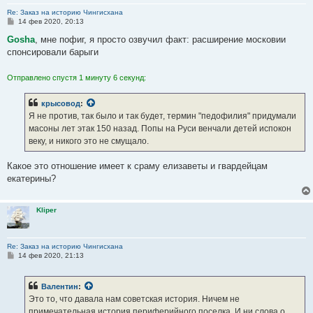
Re: Заказ на историю Чингисхана
С
14 фев 2020, 20:13
о
о
Gosha
, мне пофиг, я просто озвучил факт: расширение московии
б
спонсировали барыги
щ
е
н
Отправлено спустя 1 минуту 6 секунд:
и
е
крысовод
:
Я не против, так было и так будет, термин "педофилия" придумали
масоны лет этак 150 назад. Попы на Руси венчали детей испокон
веку, и никого это не смущало.
Какое это отношение имеет к сраму елизаветы и гвардейцам
екатерины?
Kliper
Re: Заказ на историю Чингисхана
С
14 фев 2020, 21:13
о
о
б
Валентин
:
щ
е
Это то, что давала нам советская история. Ничем не
н
примечательная история периферийного поселка. И ни слова о