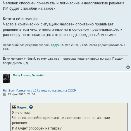
Человек способен принимать и логические и нелогические решения.
ИИ будет способен на такое?
Кстати об интуиции.
Часто в критических ситуациях человек спонтанно принимает
решения в том числе нелогичные но в основном правильные.Это к
разговору не относится ,но это факт подтвержденный многими.
Последний раз редактировалось
Кадук
15 фев 2020, 21:55, всего редактировалось 1
раз.
Если человек учёный, то ему уже свет переворачивается вверх ногами. Пардон,
вверх дыбом.(R)
Ruby Ludwig Valentin
Re: Если Германия в 1941 году не напала на СССР
С
15 фев 2020, 21:54
о
о
б
Кадук
:
щ
е
Я не о том.
н
Человек способен принимать и логические и нелогические
и
е
решения.
ИИ будет способен на такое?