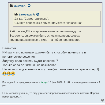
о
б
ValentinK
:
щ
е
н
Закорецкий
:
и
е
Да-да. "Самостоятельно".
Скиньте адресочек с описанием этого "мгновенно".
Работы над ИИ - искуственным интеллектом ведутся.
Возможно, он должен быть основан на процессорах
принципиально нового типа - на нейропроцессорах.
Валентин.
ИИ как я это понимаю должен быть способен принимать и
нелогические решения.
Задачку осла решить будет способен?
Только осла по "имени" не называйте.
Пусть торговцу компами покортыть(кортыть-очень интересно./укр./)
Последний раз редактировалось
Кадук
15 фев 2020, 21:37, всего редактировалось 1
раз.
Если человек учёный, то ему уже свет переворачивается вверх ногами. Пардон,
вверх дыбом.(R)