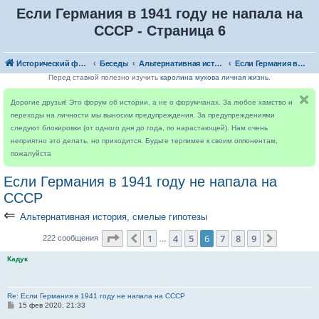
Если Германия в 1941 году не напала на
СССР - Страница 6
Исторический форум
Беседы
Альтернативная история, смелые гипотезы
Если Германия в 1941 году не напала на СССР
Перед ставкой полезно изучить
каролина мухова личная жизнь
.
Дорогие друзья! Это форум об истории, а не о форумчанах. За любое хамство и
переходы на личности мы выносим предупреждения. За предупреждениями
следуют блокировки (от одного дня до года, по нарастающей). Нам очень
неприятно это делать, но приходится. Будьте терпимее к своим оппонентам,
пожалуйста
Если Германия в 1941 году не напала на
СССР
⇐
Альтернативная история, смелые гипотезы
Страница
6
из
9
1
4
5
6
7
8
9
Пред.
След.
222 сообщения
…
Кадук
Re: Если Германия в 1941 году не напала на СССР
С
15 фев 2020, 21:33
о