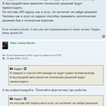
автомобилей.
В быстродействии принятия логических решений будет
превосходить.
Но поставь ИИ задачу как и ослу -он заглючит не найдя решения.
Человек как и осел из задачи способен принимать нелогические
решения.Как и логические впрочем.
Если человек учёный, то ему уже свет переворачивается вверх ногами. Пардон,
вверх дыбом.(R)
Ruby Ludwig Valentin
Re: Если Германия в 1941 году не напала на СССР
С
15 фев 2020, 23:11
о
о
б
Кадук
:
щ
е
Я говорил о том,что ИИ никогда не будет равен человеческому.
н
В быстродействии принятия логических решений будет
и
е
превосходить.
А вы пофантазируйте. Почитайте фантастику про роботов.
Кадук
:
Но поставь ИИ задачу как и ослу -он заглючит не найдя решения.