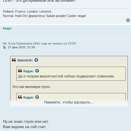
Осёл - это детерминизм или автономия?
Holland. France. London. Limerick.
Normal. Hold On! Держитесь! Salute people! Салют люди!
Кадук
Re: Если Германия в 1941 году не напала на СССР
С
15 фев 2020, 22:56
о
о
б
ValentinK
:
щ
е
н
Кадук
:
и
е
Да и теорию вероятностей сейчас подвергают сомнению.
Это как минимум глупо.
Кадук
:
Нажмите, чтобы раскрыть...
Я лично не верю,что ИИ сможет принять решение аналогично
ослу.
Осёл - это детерминизм или автономия?
Ну,не знаю глупо или нет.
Вам виднее на сей счет.