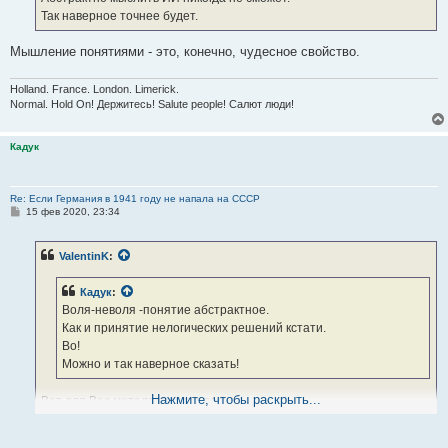
Так наверное точнее будет.
Мышление понятиями - это, конечно, чудесное свойство.
Holland. France. London. Limerick.
Normal. Hold On! Держитесь! Salute people! Салют люди!
Кадук
Re: Если Германия в 1941 году не напала на СССР
С
15 фев 2020, 23:34
о
о
б
ValentinK
:
щ
е
н
Кадук
:
и
е
Воля-неволя -понятие абстрактное.
Как и принятие нелогических решений кстати.
Во!
Можно и так наверное сказать!
Нажмите, чтобы раскрыть...
Вот для Вас металлическая песня