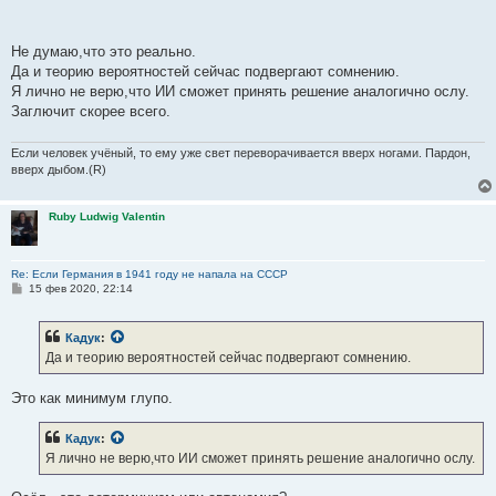
Добавить сюда элемент случайности?
Существуют ведь генераторы псевдослучайных чисел для
моделирования статистических явлений.
Не думаю,что это реально.
Да и теорию вероятностей сейчас подвергают сомнению.
Я лично не верю,что ИИ сможет принять решение аналогично ослу.
Заглючит скорее всего.
Если человек учёный, то ему уже свет переворачивается вверх ногами. Пардон,
вверх дыбом.(R)
Ruby Ludwig Valentin
Re: Если Германия в 1941 году не напала на СССР
С
15 фев 2020, 22:14
о
о
б
Кадук
:
щ
е
Да и теорию вероятностей сейчас подвергают сомнению.
н
и
е
Это как минимум глупо.
Кадук
:
Я лично не верю,что ИИ сможет принять решение аналогично ослу.