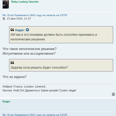
Ruby Ludwig Valentin
Re: Если Германия в 1941 году не напала на СССР
С
15 фев 2020, 21:37
о
о
б
Кадук
:
щ
е
ИИ как я это понимаю должен быть способен принимать и
н
нелогические решения.
и
е
Что такое нелогическое решение?
Интуитивное или ассоциативное?
Задачку осла решить будет способен?
Что за задача?
Holland. France. London. Limerick.
Normal. Hold On! Держитесь! Salute people! Салют люди!
Кадук
Re: Если Германия в 1941 году не напала на СССР