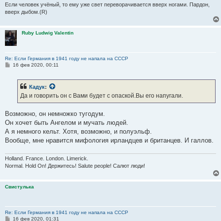
Если человек учёный, то ему уже свет переворачивается вверх ногами. Пардон,
вверх дыбом.(R)
Ruby Ludwig Valentin
Re: Если Германия в 1941 году не напала на СССР
С
16 фев 2020, 00:11
о
о
б
Кадук
:
щ
е
Да и говорить он с Вами будет с опаской.Вы его напугали.
н
и
е
Возможно, он немножко тугодум.
Он хочет быть Ангелом и мучать людей.
А я немного кельт. Хотя, возможно, и полуэльф.
Вообще, мне нравится мифология ирландцев и британцев. И галлов.
Holland. France. London. Limerick.
Normal. Hold On! Держитесь! Salute people! Салют люди!
Свистулька
Re: Если Германия в 1941 году не напала на СССР
С
16 фев 2020, 01:31