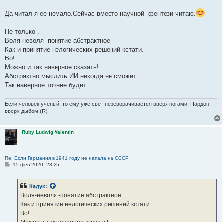
решения.
Да читал я ее немало.Сейчас вместо научной -фентези читаю.
Человек как и осел из задачи способен принимать
нелогические решения.Как и логические впрочем.
Не только .
Воля-неволя -понятие абстрактное.
Вы про свободную волю?
Как и принятие нелогических решений кстати.
Во!
Можно и так наверное сказать!
Абстрактно мыслить ИИ никогда не сможет.
Так наверное точнее будет.
Если человек учёный, то ему уже свет переворачивается вверх ногами. Пардон,
вверх дыбом.(R)
Ruby Ludwig Valentin
Re: Если Германия в 1941 году не напала на СССР
С
15 фев 2020, 23:25
о
о
б
Кадук
:
щ
е
Воля-неволя -понятие абстрактное.
н
Как и принятие нелогических решений кстати.
и
е
Во!
Можно и так наверное сказать!