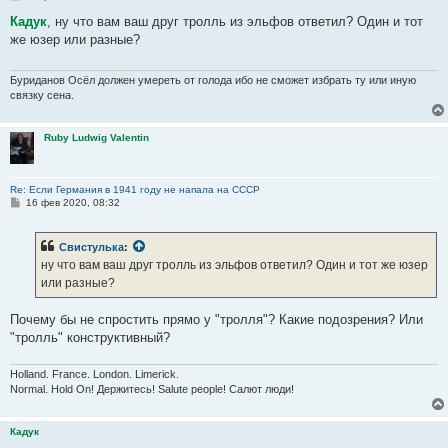
о
о
Кадук
, ну что вам ваш друг тролль из эльфов ответил? Один и тот
б
же юзер или разные?
щ
е
н
и
Буриданов Осёл должен умереть от голода ибо не сможет избрать ту или иную
е
связку сена.
Ruby Ludwig Valentin
Re: Если Германия в 1941 году не напала на СССР
С
16 фев 2020, 08:32
о
о
б
Свистулька
:
щ
е
ну что вам ваш друг тролль из эльфов ответил? Один и тот же юзер
н
или разные?
и
е
Почему бы не спростить прямо у "тролля"? Какие подозрения? Или
"тролль" конструктивный?
Holland. France. London. Limerick.
Normal. Hold On! Держитесь! Salute people! Салют люди!
Кадук