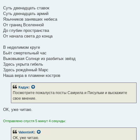
Суть двенадцать ставок
Суть двенадцать армий
Язычников занявших небеса
От границ Вселенной
До глубин пространства
От начала света до конца
В неделимом круге
Бьёт смертельный час
Выковывая Солнце из разбитых звёзд
Здесь укрыта гибель
Здесь рождённый Марс
Наша вера в пламени костров
Кадук
:
Посмотрите пожалуста посты Самуила и Писульки и выскажите
свое мнение.
ОК, уже читаю.
Отправлено спустя 5 минут 4 секунды:
ValentinK
:
ОК, уже читаю.