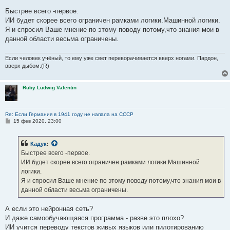
Быстрее всего -первое.
ИИ будет скорее всего ограничен рамками логики.Машинной логики.
Я и спросил Ваше мнение по этому поводу потому,что знания мои в
данной области весьма ограничены.
Если человек учёный, то ему уже свет переворачивается вверх ногами. Пардон,
вверх дыбом.(R)
Ruby Ludwig Valentin
Re: Если Германия в 1941 году не напала на СССР
С
15 фев 2020, 23:00
о
о
б
Кадук
:
щ
е
Быстрее всего -первое.
н
ИИ будет скорее всего ограничен рамками логики.Машинной
и
е
логики.
Я и спросил Ваше мнение по этому поводу потому,что знания мои в
данной области весьма ограничены.
А если это нейронная сеть?
И даже самообучающаяся программа - разве это плохо?
ИИ учится переводу текстов живых языков или пилотированию