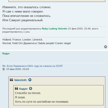
Извините, это оказалось сложно.
Я сам с ними мало говорил.
Пока впечатление не сложилось.
Или Самуил рациональный.
Последний раз редактировалось
Ruby Ludwig Valentin
15 фев 2020, 23:46, всего
редактировалось 1 раз.
Holland. France. London. Limerick.
Normal. Hold On! Держитесь! Salute people! Салют люди!
Кадук
Re: Если Германия в 1941 году не напала на СССР
С
15 фев 2020, 23:43
о
о
б
ValentinK
:
щ
е
н
Кадук
:
и
е
Спасибо за песню.
Я знаю.
Хоть по сути по английски не понимаю.