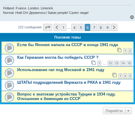
Holland. France. London. Limerick.
Normal. Hold On! Держитесь! Salute people! Салют люди!
Страница
6
из
9
1
4
5
6
7
8
9
Пред.
След.
222 сообщения
…
Похожие темы
Если бы Япония напала на СССР в конце 1941 года
1
2
Как Германия могла бы победить СССР ?
1
12
13
14
15
…
Использование гап под Москвой в 1941 году
1
2
3
ШТАТЫ подразделений Вермахта и РККА в 1941 году
Вопрос к знатокам устройства Турции в 1934 году.
Отношение к беженцам из СССР
Перейти