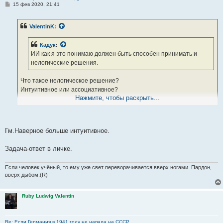
С
15 фев 2020, 21:41
о
о
б
ValentinK
:
щ
е
н
Кадук
:
и
е
ИИ как я это понимаю должен быть способен принимать и
нелогические решения.
Что такое нелогическое решение?
Интуитивное или ассоциативное?
Нажмите, чтобы раскрыть...
Задачку осла решить будет способен?
Гм.Наверное больше интуитивное.
Что за задача?
Задача-ответ в личке.
Если человек учёный, то ему уже свет переворачивается вверх ногами. Пардон,
вверх дыбом.(R)
Ruby Ludwig Valentin
Re: Если Германия в 1941 году не напала на СССР