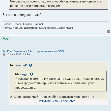
Человек как и осел из задачи способен принимать нелогические
решения.Как и логические впрочем.
Вы про свободную волю?
Holland. France. London. Limerick.
Normal. Hold On! Держитесь! Salute people! Салют люди!
Кадук
Re: Если Германия в 1941 году не напала на СССР
С
15 фев 2020, 23:20
о
о
б
ValentinK
:
щ
е
н
Кадук
:
и
е
Я говорил о том,что ИИ никогда не будет равен человеческому.
В быстродействии принятия логических решений будет
превосходить.
А вы пофантазируйте. Почитайте фантастику про роботов.
Нажмите, чтобы раскрыть...
Кадук
:
Но поставь ИИ задачу как и ослу -он заглючит не найдя