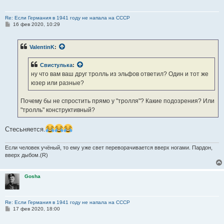
Re: Если Германия в 1941 году не напала на СССР
С
16 фев 2020, 10:29
о
о
б
ValentinK
:
щ
е
н
Свистулька
:
и
е
ну что вам ваш друг тролль из эльфов ответил? Один и тот же
юзер или разные?
Почему бы не спростить прямо у "тролля"? Какие подозрения? Или
"тролль" конструктивный?
Стесьняется.
Если человек учёный, то ему уже свет переворачивается вверх ногами. Пардон,
вверх дыбом.(R)
Gosha
Re: Если Германия в 1941 году не напала на СССР
С
17 фев 2020, 18:00
о
о