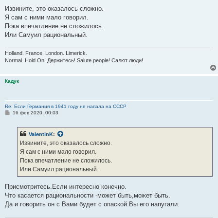
о
о
Извините, это оказалось сложно.
б
Я сам с ними мало говорил.
щ
е
Пока впечатление не сложилось.
н
Или Самуил рациональный.
и
е
Holland. France. London. Limerick.
Normal. Hold On! Держитесь! Salute people! Салют люди!
Кадук
Re: Если Германия в 1941 году не напала на СССР
С
16 фев 2020, 00:03
о
о
б
ValentinK
:
щ
е
Извините, это оказалось сложно.
н
Я сам с ними мало говорил.
и
е
Пока впечатление не сложилось.
Или Самуил рациональный.
Присмотритесь.Если интересно конечно.
Что касается рациональности -может быть,может быть.
Да и говорить он с Вами будет с опаской.Вы его напугали.