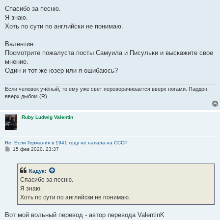
Спасибо за песню.
Я знаю.
Хоть по сути по английски не понимаю.
Валентин.
Посмотрите пожалуста посты Самуила и Писульки и выскажите свое
мнение.
Один и тот же юзер или я ошибаюсь?
Если человек учёный, то ему уже свет переворачивается вверх ногами. Пардон,
вверх дыбом.(R)
Ruby Ludwig Valentin
Re: Если Германия в 1941 году не напала на СССР
С
15 фев 2020, 23:37
о
о
б
Кадук
:
Кадук
:
щ
Абстрактно мыслить ИИ никогда не сможет.
е
Спасибо за песню.
н
Так наверное точнее будет.
Я знаю.
и
е
Хоть по сути по английски не понимаю.
Мышление понятиями - это, конечно, чудесное свойство.
Вот мой вольный перевод - автор перевода ValentinK