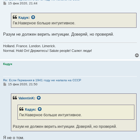
С
15 фев 2020, 21:44
о
о
б
Кадук
:
щ
е
Гм.Наверное больше интуитивное.
н
и
е
Разум не должен верить интуиции. Доверяй, но проверяй.
Holland. France. London. Limerick.
Normal. Hold On! Держитесь! Salute people! Салют люди!
Кадук
Re: Если Германия в 1941 году не напала на СССР
С
15 фев 2020, 21:50
о
о
б
ValentinK
:
щ
е
н
Кадук
:
и
е
Гм.Наверное больше интуитивное.
Разум не должен верить интуиции. Доверяй, но проверяй.
Я не о том.