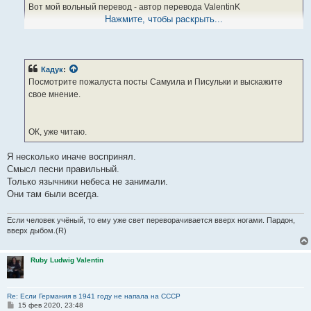
Вот мой вольный перевод - автор перевода ValentinK
Нажмите, чтобы раскрыть...
Суть двенадцать ставок
Суть двенадцать армий
Язычников занявших небеса
От границ Вселенной
Кадук
:
Посмотрите пожалуста посты Самуила и Писульки и выскажите
До глубин пространства
свое мнение.
От начала света до конца
В неделимом круге
ОК, уже читаю.
Бьёт смертельный час
Выковывая Солнце из разбитых звёзд
Я несколько иначе воспринял.
Здесь укрыта гибель
Смысл песни правильный.
Здесь рождённый Марс
Только язычники небеса не занимали.
Наша вера в пламени костров
Они там были всегда.
Если человек учёный, то ему уже свет переворачивается вверх ногами. Пардон,
вверх дыбом.(R)
Ruby Ludwig Valentin
Re: Если Германия в 1941 году не напала на СССР
С
15 фев 2020, 23:48