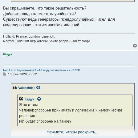
Вы спрашиваете, что такое решительность?
Добавить сюда элемент случайности?
Существуют ведь генераторы псевдослучайных чисел для
моделирования статистических явлений.
Holland. France. London. Limerick.
Normal. Hold On! Держитесь! Salute people! Салют люди!
Кадук
Re: Если Германия в 1941 году не напала на СССР
С
15 фев 2020, 22:12
о
о
б
ValentinK
:
щ
е
н
Кадук
:
и
е
Я не о том.
Человек способен принимать и логические и нелогические
решения.
ИИ будет способен на такое?
Нажмите, чтобы раскрыть...