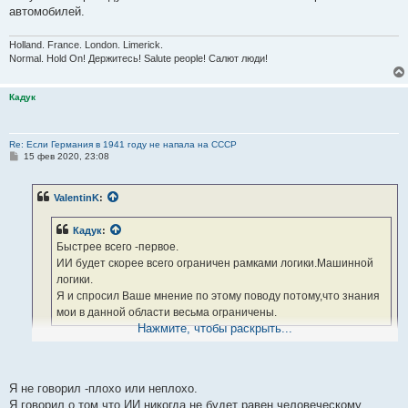
автомобилей.
Holland. France. London. Limerick.
Normal. Hold On! Держитесь! Salute people! Салют люди!
Кадук
Re: Если Германия в 1941 году не напала на СССР
С
15 фев 2020, 23:08
о
о
б
ValentinK
:
щ
е
н
Кадук
:
и
е
Быстрее всего -первое.
ИИ будет скорее всего ограничен рамками логики.Машинной
логики.
Я и спросил Ваше мнение по этому поводу потому,что знания
мои в данной области весьма ограничены.
Нажмите, чтобы раскрыть...
А если это нейронная сеть?
И даже самообучающаяся программа - разве это плохо?
Я не говорил -плохо или неплохо.
ИИ учится переводу текстов живых языков или пилотированию
Я говорил о том,что ИИ никогда не будет равен человеческому.