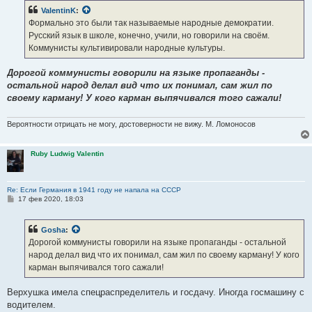
б
ValentinK
:
щ
е
Формально это были так называемые народные демократии.
н
Русский язык в школе, конечно, учили, но говорили на своём.
и
е
Коммунисты культивировали народные культуры.
Дорогой коммунисты говорили на языке пропаганды -
остальной народ делал вид что их понимал, сам жил по
своему карману! У кого карман выпячивался того сажали!
Вероятности отрицать не могу, достоверности не вижу. М. Ломоносов
Ruby Ludwig Valentin
Re: Если Германия в 1941 году не напала на СССР
С
17 фев 2020, 18:03
о
о
б
Gosha
:
щ
е
Дорогой коммунисты говорили на языке пропаганды - остальной
н
народ делал вид что их понимал, сам жил по своему карману! У кого
и
е
карман выпячивался того сажали!
Верхушка имела спецраспределитель и госдачу. Иногда госмашину с
водителем.