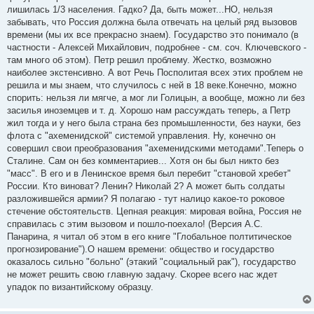
лишилась 1/3 населения. Гадко? Да, быть может...НО, нельзя
забывать, что Россия должна была отвечать на целый ряд вызовов
времени (мы их все прекрасно знаем). Государство это понимало (в
частности - Алексей Михайлович, подробнее - см. соч. Ключевского -
там много об этом). Петр решил проблему. Жестко, возможно
наиболее экстенсивно. А вот Речь Посполитая всех этих проблем не
решила и мы знаем, что случилось с ней в 18 веке.Конечно, можно
спорить: нельзя ли мягче, а мог ли Голицын, а вообще, можно ли без
засилья иноземцев и т. д. Хорошо нам рассуждать теперь, а Петр
жил тогда и у него была страна без промышленности, без науки, без
флота с "ахеменидской" системой управления. Ну, конечно он
совершил свои преобразования "ахеменидскими методами".Теперь о
Сталине. Сам он без комментариев... Хотя он бы был никто без
"масс". В его и в Ленинское время был перебит "становой хребет"
России. Кто виноват? Ленин? Николай 2? А может быть солдаты
разложившейся армии? Я полагаю - тут налицо какое-то роковое
стечение обстоятельств. Цепная реакция: мировая война, Россия не
справилась с этим вызовом и пошло-поехало! (Версия А.С.
Панарина, я читал об этом в его книге "Глобальное полтитическое
прогнозирование").О нашем времени: общество и государство
оказалось сильно "больно" (этакий "социальный рак"), государство
не может решить свою главную задачу. Скорее всего нас ждет
упадок по византийскому образцу.