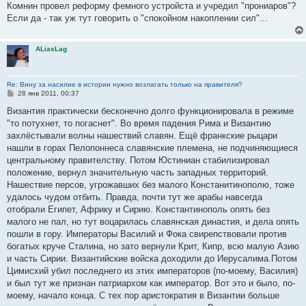
Комнин провел реформу фемного устройста и учредил "прониаров"?
и
е
Если да - так уж тут говорить о "спокойном накоплении сил"...
ALiasLag
Re: Вину за насилие в истории нужно возлагать только на правителя?
С
28 янв 2011, 00:37
о
о
Византия практически бесконечно долго функционировала в режиме
б
"то потухнет, то погаснет". Во время падения Рима и Византию
щ
е
захлёстывали волны нашествий славян. Ещё франкские рыцари
н
нашли в горах Пелопоннеса славянские племена, не подчиняющиеся
и
е
центральному правителству. Потом Юстиниан стабилизировал
положение, вернул значительную часть западных территорий.
Нашествие персов, угрожавших без малого Констанитинополю, тоже
удалось чудом отбить. Правда, почти тут же арабы навсегда
отобрали Египет, Африку и Сирию. Константинополь опять без
малого не пал, но тут воцарилась славянская династия, и дела опять
пошли в гору. Императоры Василий и Фока свирепствовали против
богатых круче Сталина, но зато вернули Крит, Кипр, всю малую Азию
и часть Сирии. Византийские войска доходили до Иерусалима.Потом
Цимисхий убил последнего из этих императоров (по-моему, Василия)
и был тут же признан патриархом как император. Вот это и было, по-
моему, начало конца. С тех пор аристократия в Византии больше