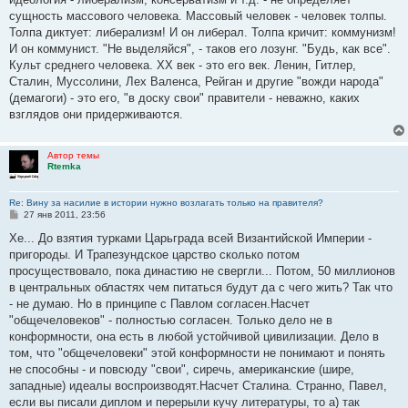
и
е
сущность массового человека. Массовый человек - человек толпы.
Толпа диктует: либерализм! И он либерал. Толпа кричит: коммунизм!
И он коммунист. "Не выделяйся", - таков его лозунг. "Будь, как все".
Культ среднего человека. XX век - это его век. Ленин, Гитлер,
Сталин, Муссолини, Лех Валенса, Рейган и другие "вожди народа"
(демагоги) - это его, "в доску свои" правители - неважно, каких
взглядов они придерживаются.
Автор темы
Rtemka
Re: Вину за насилие в истории нужно возлагать только на правителя?
С
27 янв 2011, 23:56
о
о
Хе... До взятия турками Царьграда всей Византийской Империи -
б
пригороды. И Трапезундское царство сколько потом
щ
е
просуществовало, пока династию не свергли... Потом, 50 миллионов
н
в центральных областях чем питаться будут да с чего жить? Так что
и
е
- не думаю. Но в принципе с Павлом согласен.Насчет
"общечеловеков" - полностью согласен. Только дело не в
конформности, она есть в любой устойчивой цивилизации. Дело в
том, что "общечеловеки" этой конформности не понимают и понять
не способны - и повсюду "свои", сиречь, американские (шире,
западные) идеалы воспроизводят.Насчет Сталина. Странно, Павел,
если вы писали диплом и перерыли кучу литературы, то а) так