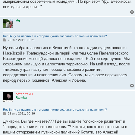
американским современным комедиям.. Но при этом "фу, америкосы,
они тупые и дряни..."
zig
Re: Вину за насилие в истории нужно возлагать только на правителя?
С
28 янв 2011, 00:21
о
о
Ну если брать аналогию с Византией, то на стадии существования
б
Никейской и Трапезундской империй или тем более Палелоговского
щ
е
Возрождения мы ещё далеко не находимся. Всё гораздо лучше. Мы
н
сохраняем большую и целостную территорию. На мой взгляд, после
и
е
тяжёлых утрат наступил период спокойного развития,
сосредоточения и накопления сил. Словом, мы скорее переживаем
период первых Комненов, Алексея и Иоанна.
Автор темы
Rtemka
Re: Вину за насилие в истории нужно возлагать только на правителя?
С
28 янв 2011, 00:36
о
о
Дмитрий. Вы где живете??? Где вы видите "спокойное развитие" и
б
"сосредоточение и накопление сил"? Кстати, как это соотносится с
щ
е
вашим отторжением путинской политики? Кстати, это Алексей
н