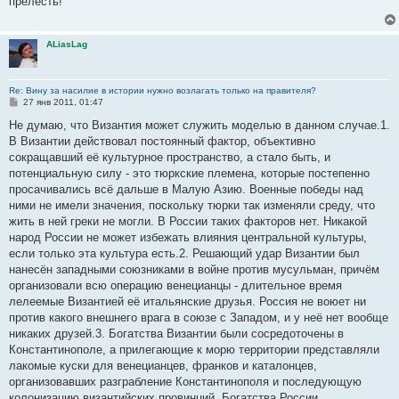
прелесть!
щ
е
н
и
ALiasLag
е
Re: Вину за насилие в истории нужно возлагать только на правителя?
С
27 янв 2011, 01:47
о
о
Не думаю, что Византия может служить моделью в данном случае.1.
б
В Византии действовал постоянный фактор, объективно
щ
е
сокращавший её культурное пространство, а стало быть, и
н
потенциальную силу - это тюркские племена, которые постепенно
и
е
просачивались всё дальше в Малую Азию. Военные победы над
ними не имели значения, поскольку тюрки так изменяли среду, что
жить в ней греки не могли. В России таких факторов нет. Никакой
народ России не может избежать влияния центральной культуры,
если только эта культура есть.2. Решающий удар Византии был
нанесён западными союзниками в войне против мусульман, причём
организовали всю операцию венецианцы - длительное время
лелеемые Византией её итальянские друзья. Россия не воюет ни
против какого внешнего врага в союзе с Западом, и у неё нет вообще
никаких друзей.3. Богатства Византии были сосредоточены в
Константинополе, а прилегающие к морю территории представляли
лакомые куски для венецианцев, франков и каталонцев,
организовавших разграбление Константинополя и последующую
колонизацию византийских провинций. Богатства России