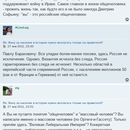
поддерживают войну в Ираке. Самое главное в жизни общечеловека
- прожить жизнь так, как будто его и не было никогда.Дмитрию
Софьину: "вы" - это российские общечеловеки.
ALiasLag
Re: Вину за насилие в истории нужно возлагать только на правителя?
С
27 янв 2011, 23:40
о
о
Павлу Бараховичу: Все упадки более-менее похожи, здесь Россия не
б
исключение. Однако, Византия исчезла без следа, Россия
щ
е
гарантированно без следа не исчезнет. Несколько областей в
н
европейской части современной России, с населением миллионов 50
и
е
(как и от Франции и Германии) от неё останется.
zig
Re: Вину за насилие в истории нужно возлагать только на правителя?
С
27 янв 2011, 23:51
о
о
А Вы не путаете понятия "общечеловек" и "массовый человек"? Вы
б
написали именно о массовом человеке (по Ортеге-и-Гассету). Только
щ
е
причём здесь "Великая Либеральная Империя"? Конкретная
н
идеология - либерализм, консерватизм и т.д. - не определяет