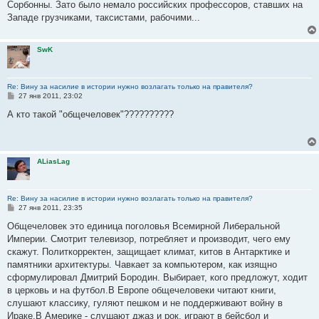
Сорбонны. Зато было немало российских профессоров, ставших на
Западе грузчиками, таксистами, рабочими...
SwK
Re: Вину за насилие в истории нужно возлагать только на правителя?
С
27 янв 2011, 23:02
о
о
А кто такой "общечеловек"??????????
б
щ
е
н
и
ALiasLag
е
Re: Вину за насилие в истории нужно возлагать только на правителя?
С
27 янв 2011, 23:35
о
о
Общечеловек это единица поголовья Всемирной Либеральной
б
Империи. Смотрит телевизор, потребляет и производит, чего ему
щ
е
скажут. Политкорректен, защищает климат, китов в Антарктике и
н
памятники архитектуры. Чавкает за компьютером, как изящно
и
е
сформулировал Дмитрий Бородин. Выбирает, кого предложут, ходит
в церковь и на футбол.В Европе общечеловеки читают книги,
слушают классику, гуляют пешком и не поддерживают войну в
Ираке.В Америке - слушают джаз и рок, играют в бейсбол и