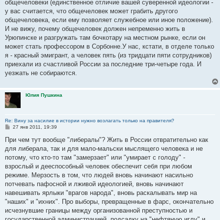
общечеловеки (единственное отличие вашей суверенной идеологии -
у вас считается, что общечеловек может грабить другого
общечеловека, если ему позволяет служебное или иное положение).
И не вижу, почему общечеловек должен непременно жить в
Урюпинске и разгружать там бочкотару на местном рынке, если он
может стать профессором в Сорбонне.У нас, кстати, в отделе только
я - красный эмигрант, а человек пять (из тридцати пяти сотрудников)
приехали из счастливой России за последние три-четыре года. И
уезжать не собираются.
Юлия Пушкина
Re: Вину за насилие в истории нужно возлагать только на правителя?
С
27 янв 2011, 19:39
о
о
При чем тут вообще "либералы"? Жить в России отвратительно как
б
для либерала, так и для мало-мальски мыслящего человека и не
щ
е
потому, что кто-то там "замерзает" или "умирает с голоду" -
н
взрослый и дееспособный человек обеспечит себя при любом
и
е
режиме. Мерзость в том, что людей вновь начинают насильно
потчевать пафосной и лживой идеологией, вновь начинают
навешивать ярлыки "врагов народа", вновь раскалывать мир на
"наших" и "ихних". Про выборы, превращенные в фарс, окончательно
исчезнувшие границы между организованной преступностью и
государственной администрацией, подсадку на "нефтяную иглу" и