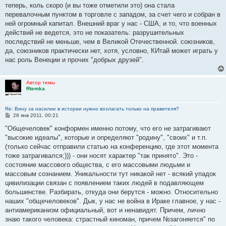
теперь, коль скоро (и вы тоже отметили это) она стала
перевалочным пунктом в торговле с западом, за счет чего и собран в
ней огромный капитал. Внешний враг у нас - США, и то, что военных
действий не ведется, это не показатель: разрушительных
последствий не меньше, чем в Великой Отечественной. союзников,
да, союзников практически нет, хотя, условно, КИтай может играть у
нас роль Венеции и прочих "добрых друзей".
Автор темы
Rtemka
Re: Вину за насилие в истории нужно возлагать только на правителя?
С
28 янв 2011, 00:21
о
о
"Общечеловек" конформен именно потому, что его не затрагивают
б
"высокие идеалы", которые и определяют "родину", "своих" и т.п.
щ
е
(только сейчас отправили статью на конференцию, где этот момента
н
тоже затрагивался;))) - они носят характер "так принято". Это -
и
е
состояние массового общества, с его массовыми людьми и
массовым сознанием. Уникальности тут никакой нет - всякий упадок
цивилизации связан с появлением таких людей в подавляющем
большинстве. Разбирать, откуда они берутся - можно. Относительно
наших "общечеловеков". Дык, у нас не война в Ираке главное, у нас -
антиамериканизм официальный, вот и ненавидят. Причем, лично
знаю такого человека: страстный киноман, причем №загоняется" по