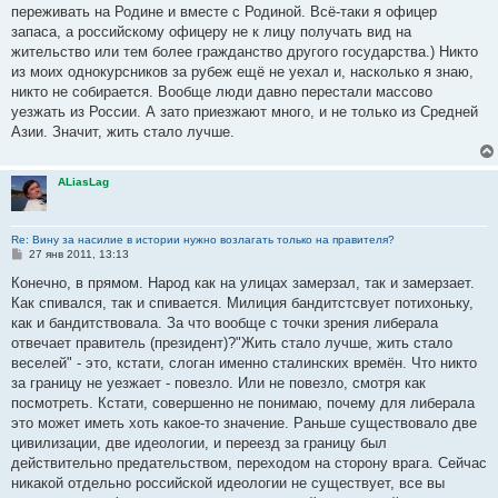
переживать на Родине и вместе с Родиной. Всё-таки я офицер
запаса, а российскому офицеру не к лицу получать вид на
жительство или тем более гражданство другого государства.) Никто
из моих однокурсников за рубеж ещё не уехал и, насколько я знаю,
никто не собирается. Вообще люди давно перестали массово
уезжать из России. А зато приезжают много, и не только из Средней
Азии. Значит, жить стало лучше.
ALiasLag
Re: Вину за насилие в истории нужно возлагать только на правителя?
С
27 янв 2011, 13:13
о
о
Конечно, в прямом. Народ как на улицах замерзал, так и замерзает.
б
Как спивался, так и спивается. Милиция бандитстсвует потихоньку,
щ
е
как и бандитствовала. За что вообще с точки зрения либерала
н
отвечает правитель (президент)?"Жить стало лучше, жить стало
и
е
веселей" - это, кстати, слоган именно сталинских времён. Что никто
за границу не уезжает - повезло. Или не повезло, смотря как
посмотреть. Кстати, совершенно не понимаю, почему для либерала
это может иметь хоть какое-то значение. Раньше существовало две
цивилизации, две идеологии, и переезд за границу был
действительно предательством, переходом на сторону врага. Сейчас
никакой отдельно российской идеологии не существует, все вы