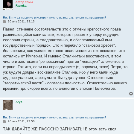
Автор темы
Rtemka
Re: Вину за насилие в истории нужно возлагать только на правителя?
С
26 янв 2011, 23:13
о
о
Павел: стечение обстоятельств это с отмены крепостного права
б
развивающийся капитализм, которые привел к упадку ведущие
щ
е
сословия страны, а следовательно, и обеспечиваемый ими
н
государственный порядок. Это и перебило "становой хребет",
и
е
большевики, как умели, его восстанавливали из тех осколков, что
остались от Империи. И именно Сталин-таки восстановил, в том
числе и жестокими "репрессиями" против "левацких" элементов в
стране. Так что, если вы оправдываете (я, впрочем, тоже) Петра, то
уж будьте добры - восхваляйте Сталина, ибо у него были куда
худшие условия, а результат бы куда лучше. Относительно
"теоретической части" - согласен полностью. Относительно нашего
времени: да, скорее всего, по аналогии с эпохой Палеологов.
Arya
Re: Вину за насилие в истории нужно возлагать только на правителя?
С
26 янв 2011, 23:50
о
о
ТАК ДАВАЙТЕ ЖЕ ПАΘОСНО ЗАГНИВАТЬ! В этом есть своя
б