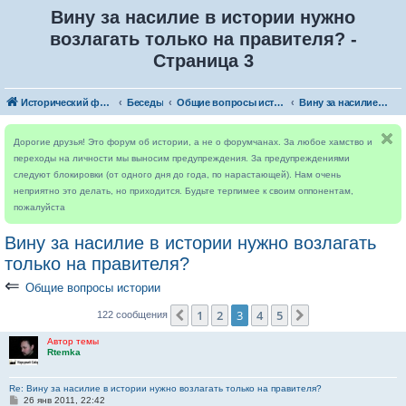
Вину за насилие в истории нужно
возлагать только на правителя? -
Страница 3
Исторический форум
Беседы
Общие вопросы истории
Вину за насилие в истории нужно возлагать только на правителя?
Дорогие друзья! Это форум об истории, а не о форумчанах. За любое хамство и
переходы на личности мы выносим предупреждения. За предупреждениями
следуют блокировки (от одного дня до года, по нарастающей). Нам очень
неприятно это делать, но приходится. Будьте терпимее к своим оппонентам,
пожалуйста
Вину за насилие в истории нужно возлагать
только на правителя?
⇐
Общие вопросы истории
1
2
3
4
5
Пред.
След.
122 сообщения
Автор темы
Rtemka
Re: Вину за насилие в истории нужно возлагать только на правителя?
С
26 янв 2011, 22:42