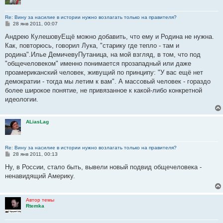
Re: Вину за насилие в истории нужно возлагать только на правителя?
С
28 янв 2011, 00:07
о
о
Андрею КулешовуЕщё можно добавить, что ему и Родина не нужна.
б
Как, повторюсь, говорил Лука, "старику где тепло - там и
щ
е
родина".Илье ДемичевуПутаница, на мой взгляд, в том, что под
н
"общечеловеком" именно понимается прозападный или даже
и
е
проамериканский человек, живущий по принципу: "У вас ещё нет
демократии - тогда мы летим к вам". А массовый человек - гораздо
более широкое понятие, не привязанное к какой-либо конкретной
идеологии.
ALiasLag
Re: Вину за насилие в истории нужно возлагать только на правителя?
С
28 янв 2011, 00:13
о
о
Ну, в России, стало быть, вывели новый подвид общечеловека -
б
ненавидящий Америку.
щ
е
н
и
Автор темы
е
Rtemka