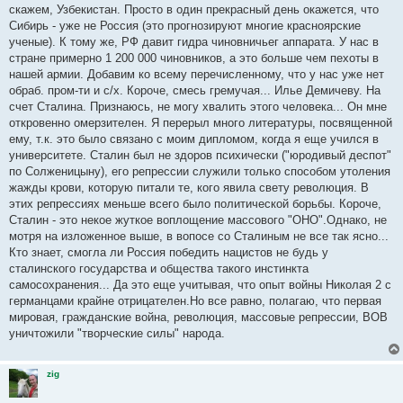
скажем, Узбекистан. Просто в один прекрасный день окажется, что
Сибирь - уже не Россия (это прогнозируют многие красноярские
ученые). К тому же, РФ давит гидра чиновничьег аппарата. У нас в
стране примерно 1 200 000 чиновников, а это больше чем пехоты в
нашей армии. Добавим ко всему перечисленному, что у нас уже нет
обраб. пром-ти и с/х. Короче, смесь гремучая... Илье Демичеву. На
счет Сталина. Признаюсь, не могу хвалить этого человека... Он мне
откровенно омерзителен. Я перерыл много литературы, посвященной
ему, т.к. это было связано с моим дипломом, когда я еще учился в
университете. Сталин был не здоров психически ("юродивый деспот"
по Солженицыну), его репрессии служили только способом утоления
жажды крови, которую питали те, кого явила свету революция. В
этих репрессиях меньше всего было политической борьбы. Короче,
Сталин - это некое жуткое воплощение массового "ОНО".Однако, не
мотря на изложенное выше, в вопосе со Сталиным не все так ясно...
Кто знает, смогла ли Россия победить нацистов не будь у
сталинского государства и общества такого инстинкта
самосохранения... Да это еще учитывая, что опыт войны Николая 2 с
германцами крайне отрицателен.Но все равно, полагаю, что первая
мировая, гражданские война, революция, массовые репрессии, ВОВ
уничтожили "творческие силы" народа.
zig