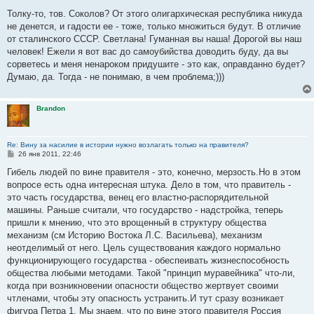
о
о
Толку-то, тов. Соколов? От этого олигархическая республика никуда
б
не денется, и гадости ее - тоже, только множиться будут. В отличие
щ
е
от сталинского СССР. Светлана! Гуманная вы наша! Дорогой вы наш
н
человек! Ежели я вот вас до самоубийства доводить буду, да вы
и
е
сорветесь и меня ненароком придушите - это как, оправданно будет?
Думаю, да. Тогда - не понимаю, в чем проблема;)))
Brandon
Re: Вину за насилие в истории нужно возлагать только на правителя?
С
26 янв 2011, 22:46
о
о
Гибель людей по вине правителя - это, конечно, мерзость.Но в этом
б
вопросе есть одна интересная штука. Дело в том, что правитель -
щ
е
это часть государства, венец его властно-распорядительной
н
машины. Раньше считали, что государство - надстройка, теперь
и
е
пришли к мнению, что это врощенный в структуру общества
механизм (см Историю Востока Л.С. Васильева), механизм
неотделимый от него. Цель существования каждого нормально
функционирующего государства - обеспеивать жизнеспособность
общества любыми методами. Такой "принцип муравейника" что-ли,
когда при возникновении опасности общество жертвует своими
чтленами, чтобы эту опасность устранить.И тут сразу возникает
фигура Петра 1. Мы знаем, что по вине этого правителя Россия