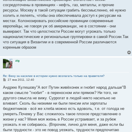
сосредоточены в провинциях - нефть, газ, металлы, и прочие
ресурсы. Москву в такой ситуации грабить бессмысленно, её нужно
холить и лелеять, чтобы она обеспечивала доступ к ресурсам на
местах. Колонозировать российские провинции современные
европейцы, не говоря уж об американцах, не в состоянии - они
вымирают. Так что целостности России могут угрожать только
националистические и региональные группировки в самой России.Так
что ситуация в Византии и в современной России различаются
коренным образом
zig
Re: Вину за насилие в истории нужно возлагать только на правителя?
С
27 янв 2011, 12:40
о
о
Андрею Кулешову"А вот Путин живёхонек и гнобит народ дальше"В
б
каком смысле "гнобит" - в переносном или прямом? Ни того, ни
щ
е
другого смысла не вижу. Суррогат в людей никто насильно не
н
вливает. Сколь бы низкими ни были пенсии или зарплаты
и
е
бюджетников - всё же хлеба можно есть вдоволь, т.е. от голода не
умереть.Почему у Вас сложилось такое плохое представление о
жизни у нас? Меня моя жизнь в России устраивает, и за рубеж
уезжать я не собираюсь. (Впрочем, лично для меня, даже если бы
были трудности - это не повод уезжать, трудности предпочитаю