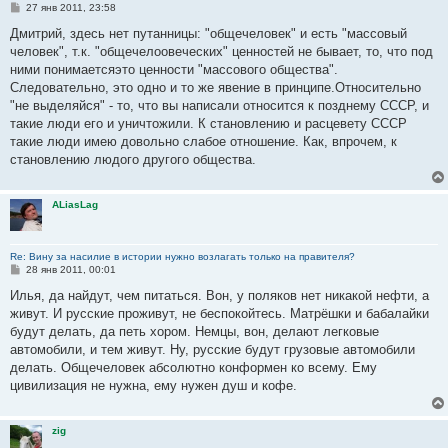
С
27 янв 2011, 23:58
о
о
Дмитрий, здесь нет путанницы: "общечеловек" и есть "массовый
б
человек", т.к. "общечелоовеческих" ценностей не бывает, то, что под
щ
е
ними понимаетсяэто ценности "массового общества".
н
Следовательно, это одно и то же явение в принципе.Относительно
и
е
"не выделяйся" - то, что вы написали относится к позднему СССР, и
такие люди его и уничтожили. К становлению и расцевету СССР
такие люди имею довольно слабое отношение. Как, впрочем, к
становлению людого другого общества.
ALiasLag
Re: Вину за насилие в истории нужно возлагать только на правителя?
С
28 янв 2011, 00:01
о
о
Илья, да найдут, чем питаться. Вон, у поляков нет никакой нефти, а
б
живут. И русские проживут, не беспокойтесь. Матрёшки и бабалайки
щ
е
будут делать, да петь хором. Немцы, вон, делают легковые
н
автомобили, и тем живут. Ну, русские будут грузовые автомобили
и
е
делать. Общечеловек абсолютно конформен ко всему. Ему
цивилизация не нужна, ему нужен душ и кофе.
zig