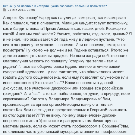
Re: Вину за насилие в истории нужно возлагать только на правителя?
С
27 янв 2011, 22:56
о
о
Андрею Кулешову"Народ как на улицах замерзал, так и замерзает.
б
Как спивался, так и спивается. Милиция бандитстсвует потихоньку,
щ
е
как и бандитствовала"Прямо Апокалипсис наших дней. Кошмар-то
н
какой! И как мы ещё живём? Учимся, работаем, отдыхаем, дышим? Я
и
е
и не знал, что оказывается 24 года живу в ледяной пустыне. "Что
никто за границу не уезжает - повезло. Или не повезло, смотря как
посмотреть"Ну кто-то же должен и на Родине оставаться. Кто-то же
должен защищать могилы предков. Не всем же ради собственного
благополучия уезжать по принципу "старику где тепло - там и
родина"."...все вы общечеловеки (единственное отличие вашей
суверенной идеологии - у вас считается, что общечеловек может
грабить другого общечеловека, если ему позволяет служебное или
иное положение)"Кто такие "вы"? Ваши оппоненты в данной
дискуссии, все участники дискуссии или вообще все российские
граждане? Или "вы" - это так, наболевшее, от души, в природу, всем
окружающим? Как это у Владимира Владимировича:"Вам,
проживающим за оргией оргию,Имеющим ванную и тёплый
клозет.Как Вам не стыдно о представленных к ГеоргиюВычитывать
из столбцов газет?!""И не вижу, почему общечеловек должен
непременно жить в Урюпинске и разгружать там бочкотару на
местном рынке, если он может стать профессором в Сорбонне"Увы,
не слишком часто урюпинский мусорщик становится профессором