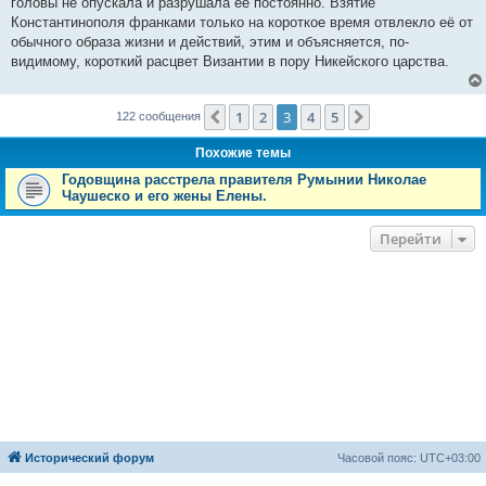
головы не опускала и разрушала её постоянно. Взятие
Константинополя франками только на короткое время отвлекло её от
обычного образа жизни и действий, этим и объясняется, по-
видимому, короткий расцвет Византии в пору Никейского царства.
1
2
3
4
5
Пред.
След.
122 сообщения
Похожие темы
Годовщина расстрела правителя Румынии Николае
Чаушеско и его жены Елены.
Перейти
Исторический форум
Часовой пояс:
UTC+03:00