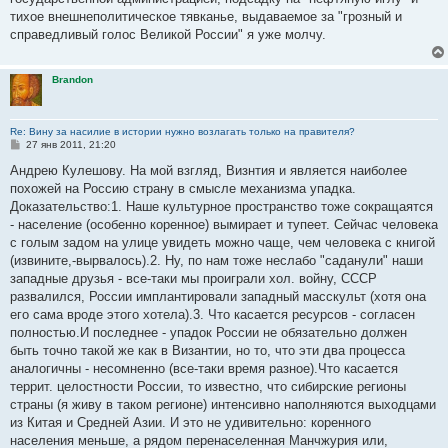
тихое внешнеполитическое тявканье, выдаваемое за "грозный и
справедливый голос Великой России" я уже молчу.
Brandon
Re: Вину за насилие в истории нужно возлагать только на правителя?
С
27 янв 2011, 21:20
о
о
Андрею Кулешову. На мой взгляд, Визнтия и является наиболее
б
похожей на Россию страну в смысле механизма упадка.
щ
е
Доказательство:1. Наше культурное пространство тоже сокращаятся
н
- население (особенно коренное) вымирает и тупеет. Сейчас человека
и
е
с голым задом на улице увидеть можно чаще, чем человека с книгой
(извините,-вырвалось).2. Ну, по нам тоже неслабо "саданули" наши
западные друзья - все-таки мы проиграли хол. войну, СССР
развалился, России имплантировали западный масскульт (хотя она
его сама вроде этого хотела).3. Что касается ресурсов - согласен
полностью.И последнее - упадок России не обязательно должен
быть точно такой же как в Византии, но то, что эти два процесса
аналогичны - несомненно (все-таки время разное).Что касается
террит. целостности России, то известно, что сибирские регионы
страны (я живу в таком регионе) интенсивно наполняются выходцами
из Китая и Средней Азии. И это не удивительно: коренного
населения меньше, а рядом перенаселенная Манчжурия или,