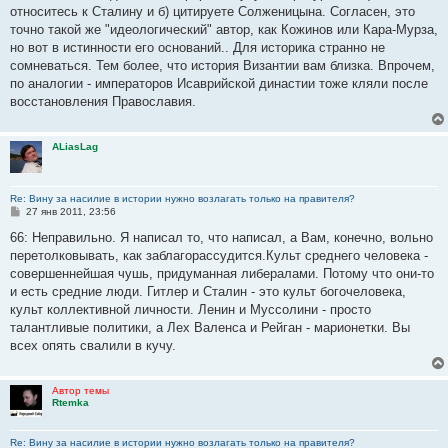
относитесь к Сталину и б) цитируете Солженицына. Согласен, это
точно такой же "идеологический" автор, как Кожинов или Кара-Мурза,
но вот в истинности его оснований.. Для историка странно не
сомневаться. Тем более, что история Византии вам близка. Впрочем,
по аналогии - императоров Исаврийской династии тоже кляли после
восстановления Православия.
ALiasLag
Re: Вину за насилие в истории нужно возлагать только на правителя?
С
27 янв 2011, 23:56
о
о
66: Неправильно. Я написал то, что написал, а Вам, конечно, вольно
б
перетолковывать, как заблагорассудится.Культ среднего человека -
щ
е
совершеннейшая чушь, придуманная либералами. Потому что они-то
н
и есть средние люди. Гитлер и Сталин - это культ богочеловека,
и
е
культ коллективной личности. Ленин и Муссолини - просто
талантливые политики, а Лех Валенса и Рейган - марионетки. Вы
всех опять свалили в кучу.
Автор темы
Rtemka
Re: Вину за насилие в истории нужно возлагать только на правителя?