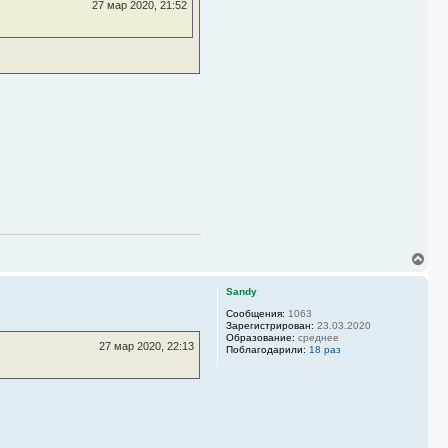
у
27 мар 2020, 21:52
В
е
р
Sandy
н
у
Сообщения:
1063
Зарегистрирован:
23.03.2020
т
Образование:
среднее
ь
27 мар 2020, 22:13
Поблагодарили:
18 раз
с
я
к
н
а
ч
а