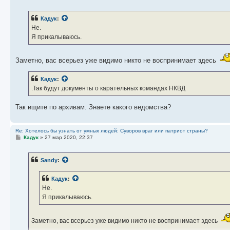
о
о
б
Кадук
:
щ
е
Не.
н
Я прикалываюсь.
и
е
Заметно, вас всерьез уже видимо никто не воспринимает здесь
Кадук
:
.Так будут документы о карательных командах НКВД
Так ищите по архивам. Знаете какого ведомства?
Re: Хотелось бы узнать от умных людей: Суворов враг или патриот страны?
С
Кадук
»
27 мар 2020, 22:37
о
о
б
Sandy
:
щ
е
н
Кадук
:
и
е
Не.
Я прикалываюсь.
Заметно, вас всерьез уже видимо никто не воспринимает здесь