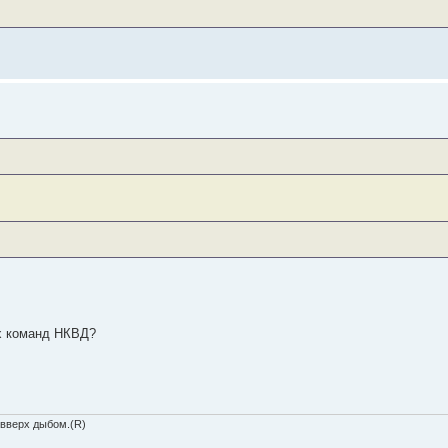
х команд НКВД?
 вверх дыбом.(R)