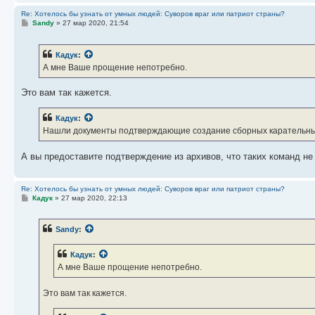
Re: Хотелось бы узнать от умных людей: Суворов враг или патриот страны?
С
Sandy
»
27 мар 2020, 21:54
о
о
б
Кадук
:
щ
е
А мне Ваше прощение непотребно.
н
и
е
Это вам так кажется.
Кадук
:
Нашли документы подтверждающие создание сборных карательн
А вы предоставите подтверждение из архивов, что таких команд не
Re: Хотелось бы узнать от умных людей: Суворов враг или патриот страны?
С
Кадук
»
27 мар 2020, 22:13
о
о
б
Sandy
:
щ
е
н
Кадук
:
и
е
А мне Ваше прощение непотребно.
Это вам так кажется.