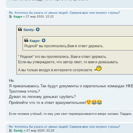
Re: Хотелось бы узнать от умных людей: Суворов враг или патриот страны?
С
Кадук
»
27 мар 2020, 22:22
о
о
б
Sandy
:
щ
е
н
Кадук
:
и
е
Родной" вы проляпались,Вам и ответ держать.
" Родная" это вы проляпались. Вам и ответ держать.
Если вы утверждаете, что автор лжет, то вам и доказывать.
А вы только воздух в интернете сотрясаете
Не.
Я прикалываюсь.Так будут документы о карательных командах НК
Троллина чтоль?
Думал по легкому деньжат срубить?
Проблейте что то в ответ вразумительное!
Если человек учёный, то ему уже свет переворачивается вверх ногами. Пардон,
Re: Хотелось бы узнать от умных людей: Суворов враг или патриот страны?
С
Sandy
»
27 мар 2020, 22:25