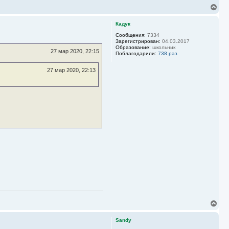
л
В
у
е
р
Кадук
н
у
Сообщения:
7334
Зарегистрирован:
04.03.2017
т
Образование:
школьник
ь
27 мар 2020, 22:15
Поблагодарили:
738 раз
с
я
27 мар 2020, 22:13
к
н
а
ч
а
л
у
В
е
р
Sandy
н