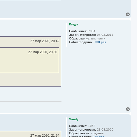
ч
а
л
В
у
е
р
Кадук
н
у
Сообщения:
7334
Зарегистрирован:
04.03.2017
т
Образование:
школьник
ь
27 мар 2020, 20:42
Поблагодарили:
738 раз
с
я
27 мар 2020, 20:30
к
н
а
ч
а
л
у
В
е
р
Sandy
н
у
Сообщения:
1063
Зарегистрирован:
23.03.2020
т
Образование:
среднее
ь
27 мар 2020, 21:34
Поблагодарили:
18 раз