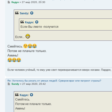
С
Кадук
»
27 мар 2020, 20:30
о
о
б
Sandy
:
щ
е
н
Кадук
:
и
е
Если Вы лжете -получится
Если...
Смейтесь.
Потом не плачьте только.
Аминь!
Если человек учёный, то ему уже свет переворачивается вверх ногами. Пардон,
Re: Хотелось бы узнать от умных людей: Суворов враг или патриот страны?
С
Sandy
»
27 мар 2020, 20:42
о
о
б
Кадук
:
щ
е
Смейтесь.
н
Потом не плачьте только.
и
е
Аминь!