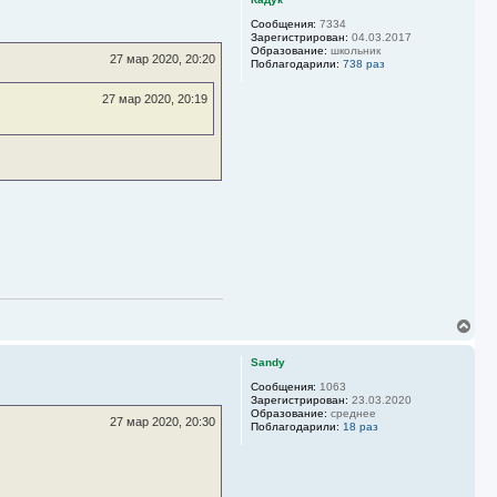
н
у
Сообщения:
7334
Зарегистрирован:
04.03.2017
т
Образование:
школьник
ь
27 мар 2020, 20:20
Поблагодарили:
738 раз
с
я
27 мар 2020, 20:19
к
н
а
ч
а
л
у
В
е
р
Sandy
н
у
Сообщения:
1063
Зарегистрирован:
23.03.2020
т
Образование:
среднее
ь
27 мар 2020, 20:30
Поблагодарили:
18 раз
с
я
к
н
а