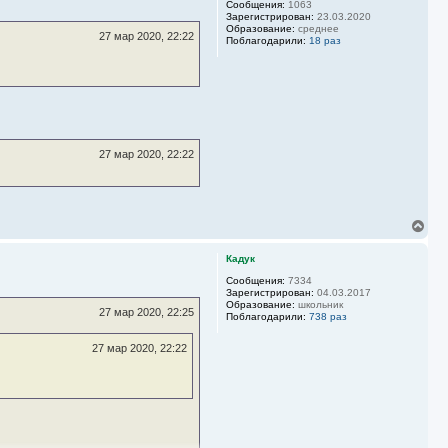
у
Сообщения:
1063
Зарегистрирован:
23.03.2020
т
Образование:
среднее
ь
27 мар 2020, 22:22
Поблагодарили:
18 раз
с
я
к
н
а
ч
а
л
27 мар 2020, 22:22
у
В
е
р
Кадук
н
у
Сообщения:
7334
Зарегистрирован:
04.03.2017
т
Образование:
школьник
ь
27 мар 2020, 22:25
Поблагодарили:
738 раз
с
я
27 мар 2020, 22:22
к
н
а
ч
а
л
у