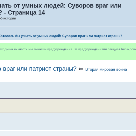
нать от умных людей: Суворов враг или
 - Страница 14
об истории
Хотелось бы узнать от умных людей: Суворов враг или патриот страны?
реходы на личности мы выносим предупреждения. За предупреждениями следуют блокировки 
 враг или патриот страны?
⇐
Вторая мировая война