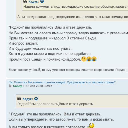
Кадук
:
Нашли документы подтверждающие создание сборных карате
А вы предоставите подтверждение из архивов, что таких команд н
"Родной" вы проляпались,Вам и ответ держать.
Не Вы можете от своего имени справку такую написать с указанием
Прям так и подпишите Физдобол 3 степени Санди.
И вопрос закрыт.
И в будущем можете так поступать.
Хотя я думаю скоро и подписи не понадобится.
Прочли пост Санди и понятно -физдобол.
Если человек учёный, то ему уже свет переворачивается вверх ногами. Пардон,
Re: Хотелось бы узнать от умных людей: Суворов враг или патриот страны?
С
Sandy
»
27 мар 2020, 22:15
о
о
б
Кадук
:
щ
е
Родной" вы проляпались,Вам и ответ держать.
н
и
е
" Родная" это вы проляпались. Вам и ответ держать.
Если вы утверждаете, что автор лжет, то вам и доказывать.
А вы только воздух в интернете сотрясаете