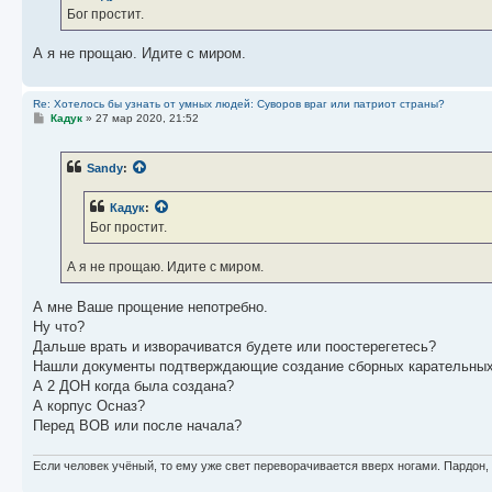
е
Бог простит.
н
и
е
А я не прощаю. Идите с миром.
Re: Хотелось бы узнать от умных людей: Суворов враг или патриот страны?
С
Кадук
»
27 мар 2020, 21:52
о
о
б
Sandy
:
щ
е
н
Кадук
:
и
е
Бог простит.
А я не прощаю. Идите с миром.
А мне Ваше прощение непотребно.
Ну что?
Дальше врать и изворачиватся будете или поостерегетесь?
Нашли документы подтверждающие создание сборных карательны
А 2 ДОН когда была создана?
А корпус Осназ?
Перед ВОВ или после начала?
Если человек учёный, то ему уже свет переворачивается вверх ногами. Пардон,