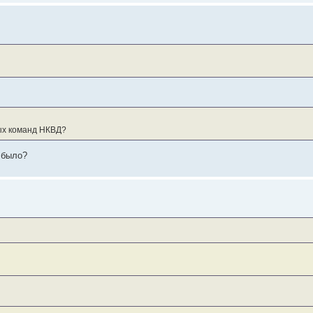
ых команд НКВД?
 было?