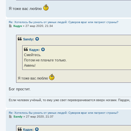
Я тоже вас люблю
Re: Хотелось бы узнать от умных людей: Суворов враг или патриот страны?
С
Кадук
»
27 мар 2020, 21:34
о
о
б
Sandy
:
щ
е
н
Кадук
:
и
е
Смейтесь.
Потом не плачьте только.
Аминь!
Я тоже вас люблю
Бог простит.
Если человек учёный, то ему уже свет переворачивается вверх ногами. Пардон,
Re: Хотелось бы узнать от умных людей: Суворов враг или патриот страны?
С
Sandy
»
27 мар 2020, 21:37
о
о
б
Кадук
:
щ