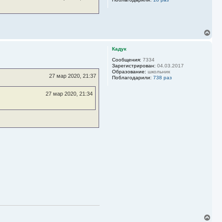
с
я
к
н
а
В
ч
е
а
р
Кадук
л
н
у
у
Сообщения:
7334
Зарегистрирован:
04.03.2017
т
Образование:
школьник
ь
27 мар 2020, 21:37
Поблагодарили:
738 раз
с
я
27 мар 2020, 21:34
к
н
а
ч
а
л
у
В