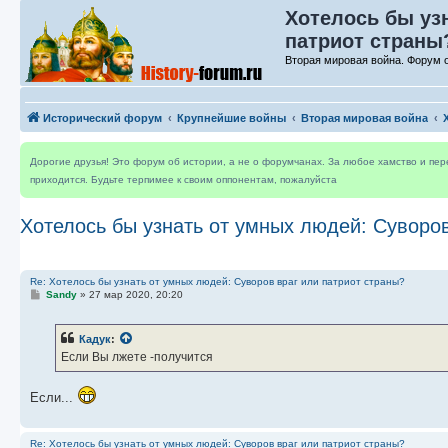
Хотелось бы уз
патриот страны?
Вторая мировая война. Форум 
Исторический форум
Крупнейшие войны
Вторая мировая война
Дорогие друзья! Это форум об истории, а не о форумчанах. За любое хамство и пе
приходится. Будьте терпимее к своим оппонентам, пожалуйста
Хотелось бы узнать от умных людей: Суворов
Re: Хотелось бы узнать от умных людей: Суворов враг или патриот страны?
С
Sandy
»
27 мар 2020, 20:20
о
о
б
Кадук
:
щ
е
Если Вы лжете -получится
н
и
е
Если...
Re: Хотелось бы узнать от умных людей: Суворов враг или патриот страны?