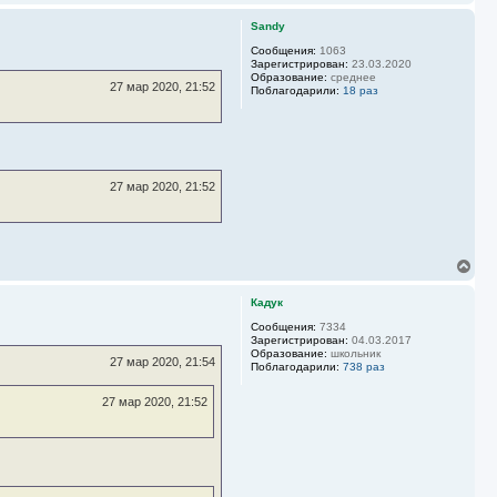
е
р
Sandy
н
у
Сообщения:
1063
Зарегистрирован:
23.03.2020
т
Образование:
среднее
ь
27 мар 2020, 21:52
Поблагодарили:
18 раз
с
я
к
н
а
ч
27 мар 2020, 21:52
а
л
у
В
е
р
Кадук
н
у
Сообщения:
7334
Зарегистрирован:
04.03.2017
т
Образование:
школьник
ь
27 мар 2020, 21:54
Поблагодарили:
738 раз
с
я
27 мар 2020, 21:52
к
н
а
ч
а
л