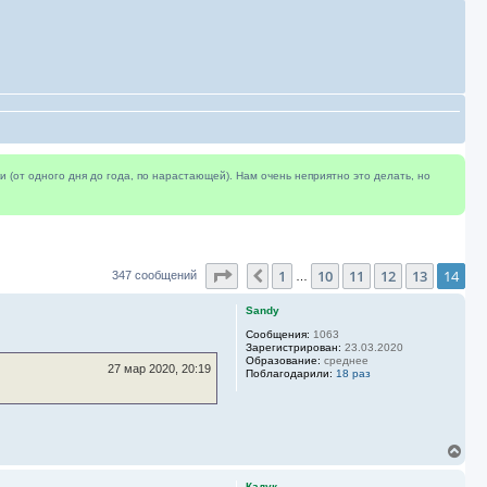
(от одного дня до года, по нарастающей). Нам очень неприятно это делать, но
Страница
14
из
14
1
10
11
12
13
14
Пред.
347 сообщений
…
Sandy
Сообщения:
1063
Зарегистрирован:
23.03.2020
Образование:
среднее
27 мар 2020, 20:19
Поблагодарили:
18 раз
В
е
р
Кадук