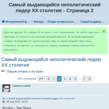
Самый выдающийся неполитический
лидер XX столетия - Страница 2
Исторический форум
Беседы
Общие вопросы истории
Самый выдающийся неполитический лидер XX столетия
Дорогие друзья! Это форум об истории, а не о форумчанах. За любое хамство и
переходы на личности мы выносим предупреждения. За предупреждениями
следуют блокировки (от одного дня до года, по нарастающей). Нам очень
неприятно это делать, но приходится. Будьте терпимее к своим оппонентам,
пожалуйста
Самый выдающийся неполитический лидер
XX столетия
⇐
Общие вопросы истории
Страница
2
из
7
1
2
3
4
5
7
Пред.
След.
158 сообщений
…
Ломоносов056
Re: Самый выдающийся неполитический лидер XX столетия
С
26 янв 2011, 04:37
о
о
Футбол - Лев Яшин