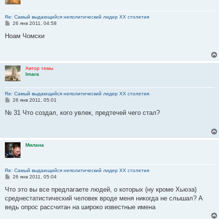
Re: Самый выдающийся неполитический лидер XX столетия
С
26 янв 2011, 04:58
о
о
Ноам Чомски
б
щ
е
н
и
Автор темы
е
Imara
Re: Самый выдающийся неполитический лидер XX столетия
С
26 янв 2011, 05:01
о
о
№ 31 Что создал, кого увлек, предтечей чего стал?
б
щ
е
н
и
Милана
е
Re: Самый выдающийся неполитический лидер XX столетия
С
26 янв 2011, 05:04
о
о
Что это вы все предлагаете людей, о которых (ну кроме Хьюза)
б
среднестатистический человек вроде меня никогда не слышал? А
щ
е
ведь опрос рассчитан на широко известные имена
н
и