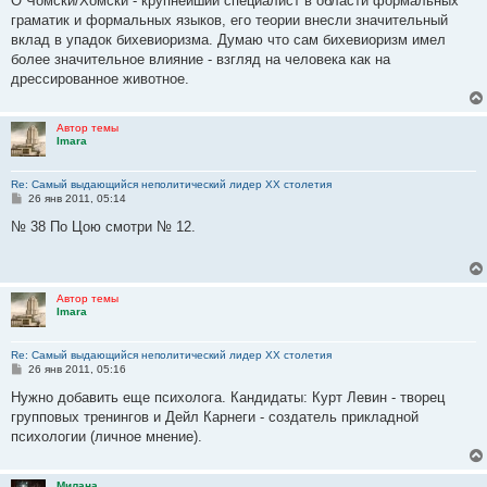
О Чомски/Хомски - крупнейший специалист в области формальных
б
граматик и формальных языков, его теории внесли значительный
щ
е
вклад в упадок бихевиоризма. Думаю что сам бихевиоризм имел
н
более значительное влияние - взгляд на человека как на
и
е
дрессированное животное.
Автор темы
Imara
Re: Самый выдающийся неполитический лидер XX столетия
С
26 янв 2011, 05:14
о
о
№ 38 По Цою смотри № 12.
б
щ
е
н
и
Автор темы
е
Imara
Re: Самый выдающийся неполитический лидер XX столетия
С
26 янв 2011, 05:16
о
о
Нужно добавить еще психолога. Кандидаты: Курт Левин - творец
б
групповых тренингов и Дейл Карнеги - создатель прикладной
щ
е
психологии (личное мнение).
н
и
е
Милана