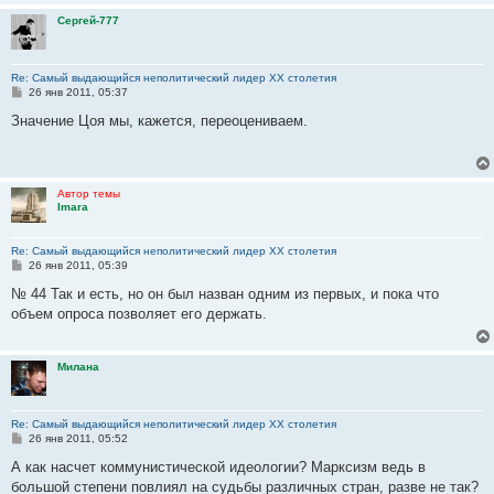
Сергей-777
Re: Самый выдающийся неполитический лидер XX столетия
С
26 янв 2011, 05:37
о
о
Значение Цоя мы, кажется, переоцениваем.
б
щ
е
н
и
Автор темы
е
Imara
Re: Самый выдающийся неполитический лидер XX столетия
С
26 янв 2011, 05:39
о
о
№ 44 Так и есть, но он был назван одним из первых, и пока что
б
объем опроса позволяет его держать.
щ
е
н
и
Милана
е
Re: Самый выдающийся неполитический лидер XX столетия
С
26 янв 2011, 05:52
о
о
А как насчет коммунистической идеологии? Марксизм ведь в
б
большой степени повлиял на судьбы различных стран, разве не так?
щ