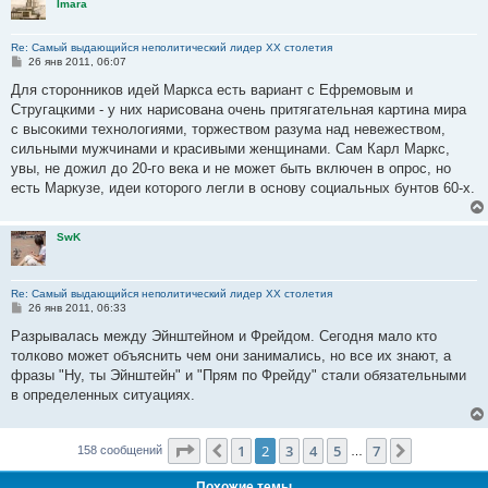
Imara
Re: Самый выдающийся неполитический лидер XX столетия
С
26 янв 2011, 06:07
о
о
Для сторонников идей Маркса есть вариант с Ефремовым и
б
Стругацкими - у них нарисована очень притягательная картина мира
щ
е
с высокими технологиями, торжеством разума над невежеством,
н
сильными мужчинами и красивыми женщинами. Сам Карл Маркс,
и
е
увы, не дожил до 20-го века и не может быть включен в опрос, но
есть Маркузе, идеи которого легли в основу социальных бунтов 60-х.
SwK
Re: Самый выдающийся неполитический лидер XX столетия
С
26 янв 2011, 06:33
о
о
Разрывалась между Эйнштейном и Фрейдом. Сегодня мало кто
б
толково может объяснить чем они занимались, но все их знают, а
щ
е
фразы "Ну, ты Эйнштейн" и "Прям по Фрейду" стали обязательными
н
в определенных ситуациях.
и
е
Страница
2
из
7
1
2
3
4
5
7
Пред.
След.
158 сообщений
…
Похожие темы