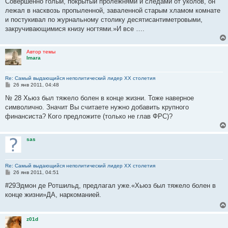
Совершенно голый, покрытый пролежнями и следами от уколов, он
лежал в насквозь пропыленной, заваленной старым хламом комнате
и постукивал по журнальному столику десятисантиметровыми,
закручивающимися книзу ногтями.»И все ….
Автор темы
Imara
Re: Самый выдающийся неполитический лидер XX столетия
С
26 янв 2011, 04:48
о
о
№ 28 Хьюз был тяжело болен в конце жизни. Тоже наверное
б
символично. Значит Вы считаете нужно добавить крупного
щ
е
финансиста? Кого предложите (только не глав ФРС)?
н
и
е
sas
Re: Самый выдающийся неполитический лидер XX столетия
С
26 янв 2011, 04:51
о
о
#29Эдмон де Ротшильд, предлагал уже.«Хьюз был тяжело болен в
б
конце жизни»ДА, наркоманией.
щ
е
н
и
z01d
е