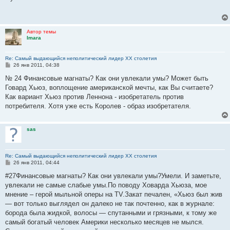
б
щ
е
н
и
Автор темы
е
Imara
Re: Самый выдающийся неполитический лидер XX столетия
С
26 янв 2011, 04:38
о
о
№ 24 Финансовые магнаты? Как они увлекали умы? Может быть
б
Говард Хьюз, воплощение американской мечты, как Вы считаете?
щ
е
Как вариант Хьюз против Леннона - изобретатель против
н
потребителя. Хотя уже есть Королев - образ изобретателя.
и
е
sas
Re: Самый выдающийся неполитический лидер XX столетия
С
26 янв 2011, 04:44
о
о
#27Финансовые магнаты? Как они увлекали умы?Умели. И заметьте,
б
увлекали не самые слабые умы.По поводу Ховарда Хьюза, мое
щ
е
мнение – герой мыльной оперы на TV.Закат печален, «Хьюз был жив
н
— вот только выглядел он далеко не так почтенно, как в журнале:
и
е
борода была жидкой, волосы — спутанными и грязными, к тому же
самый богатый человек Америки несколько месяцев не мылся.