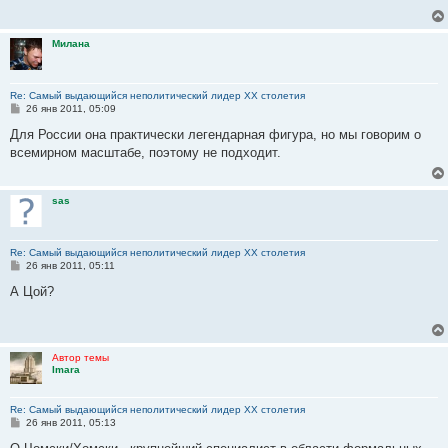
е
н
и
Милана
е
Re: Самый выдающийся неполитический лидер XX столетия
С
26 янв 2011, 05:09
о
о
Для России она практически легендарная фигура, но мы говорим о
б
всемирном масштабе, поэтому не подходит.
щ
е
н
и
sas
е
Re: Самый выдающийся неполитический лидер XX столетия
С
26 янв 2011, 05:11
о
о
А Цой?
б
щ
е
н
и
Автор темы
е
Imara
Re: Самый выдающийся неполитический лидер XX столетия
С
26 янв 2011, 05:13
о
о