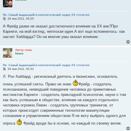
Re: Самый выдающийся неполитический лидер XX столетия
С
26 янв 2011, 05:25
о
о
А Фрейд разве не оказал достатиочного влияния на XX век?Про
б
Карнеги, на мой взгляд, неплохая идея.А вот еще вспомнилось: как
щ
е
насчет Хаббарда? Он на многие умы оказал влияние.
н
и
е
Автор темы
Imara
Re: Самый выдающийся неполитический лидер XX столетия
С
26 янв 2011, 05:32
о
о
Л. Рон Хаббард - регигиозный деятель и бизнесмен, основатель
б
щ
очень успешной секты. Право не знаю
Фрейд - создатель
е
психоаназиза, низведший поведение человека до примитивных
н
и
инстинктов.Карнеги - создатель прикладной психологии, науки о том
е
как быть успешным в обществе, влияние на каждого отдельного
человека огромно.Левин - создатель групповых тренингов, от
которых происходят современные технологии манипуляции
сознанием и управлением обществом.Я не могу выбрать одного для
опроса
Фрейд вроде бы в основе, но каждый по своему велик.