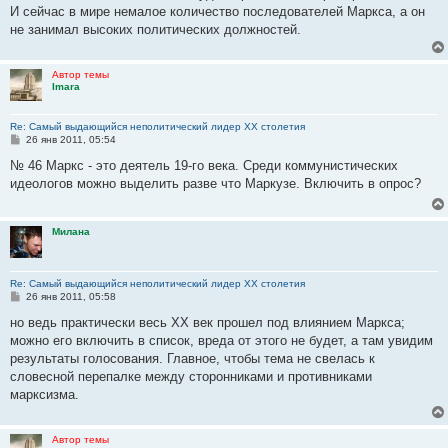
е
И сейчас в мире немалое количество последователей Маркса, а он
н
не занимал высоких политических должностей.
и
е
Автор темы
Imara
Re: Самый выдающийся неполитический лидер XX столетия
С
26 янв 2011, 05:54
о
о
№ 46 Маркс - это деятель 19-го века. Среди коммунистических
б
идеологов можно выделить разве что Маркузе. Включить в опрос?
щ
е
н
и
Милана
е
Re: Самый выдающийся неполитический лидер XX столетия
С
26 янв 2011, 05:58
о
о
но ведь практически весь XX век прошел под влиянием Маркса;
б
можно его включить в список, вреда от этого не будет, а там увидим
щ
е
результаты голосования. Главное, чтобы тема не свелась к
н
словесной перепалке между сторонниками и противниками
и
е
марксизма.
Автор темы