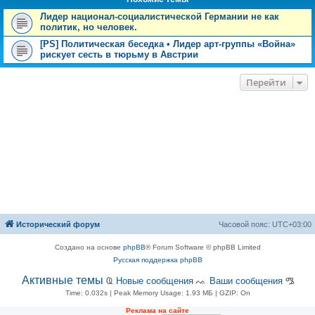
Лидер национал-социалистической Германии не как
политик, но человек.
[PS] Политическая беседка • Лидер арт-группы «Война»
рискует сесть в тюрьму в Австрии
Перейти
Исторический форум
Часовой пояс:
UTC+03:00
Создано на основе
phpBB
® Forum Software © phpBB Limited
Русская поддержка phpBB
Активные темы
Ҩ
Новые сообщения
ᨕ
Ваши сообщения
ᎂ
Time: 0.032s
| Peak Memory Usage: 1.93 МБ | GZIP: On
Рeклама на сaйте