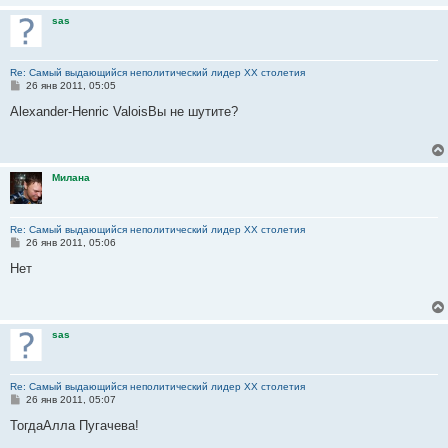
е
sas
Re: Самый выдающийся неполитический лидер XX столетия
С
26 янв 2011, 05:05
о
о
Alexander-Henric ValoisВы не шутите?
б
щ
е
н
и
Милана
е
Re: Самый выдающийся неполитический лидер XX столетия
С
26 янв 2011, 05:06
о
о
Нет
б
щ
е
н
и
sas
е
Re: Самый выдающийся неполитический лидер XX столетия
С
26 янв 2011, 05:07
о
о
ТогдаАлла Пугачева!
б
щ