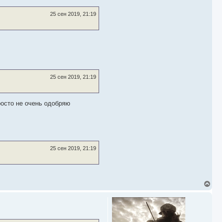
25 сен 2019, 21:19
25 сен 2019, 21:19
росто не очень одобряю
25 сен 2019, 21:19
В
е
р
н
у
т