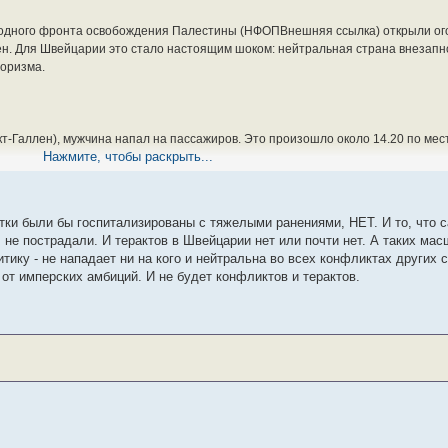
ародного фронта освобождения Палестины (НФОПВнешняя ссылка) открыли ог
. Для Швейцарии это стало настоящим шоком: нейтральная страна внезапно
роризма.
т-Галлен), мужчина напал на пассажиров. Это произошло около 14.20 по мест
Нажмите, чтобы раскрыть...
етний ребенок, 17-летний юноша и 17-летняя девушка, мужчина 50 лет, две ж
ц.
сятки были бы госпитализированы с тяжелыми ранениями, НЕТ. И то, что 
ивал горючую жидкость. Также он был вооружен ножом. Жидкость воспламен
 не пострадали. И терактов в Швейцарии нет или почти нет. А таких мас
поезду.
тику - не нападает ни на кого и нейтральна во всех конфликтах других 
 от имперских амбиций. И не будет конфликтов и терактов.