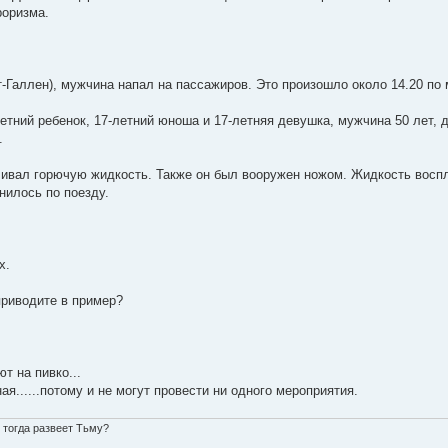
роризма.
-Галлен), мужчина напал на пассажиров. Это произошло около 14.20 по 
етний ребенок, 17-летний юноша и 17-летняя девушка, мужчина 50 лет, д
.
ивал горючую жидкость. Также он был вооружен ножом. Жидкость восп
нилось по поезду.
х.
приводите в пример?
т на пивко...
я......потому и не могут провести ни одного мероприятия.
о тогда развеет Тьму?