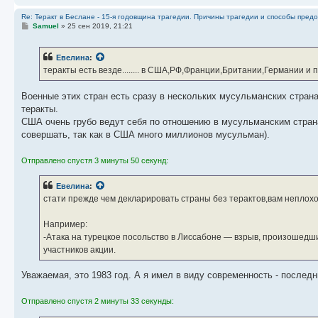
Re: Теракт в Беслане - 15-я годовщина трагедии. Причины трагедии и способы пред
С
Samuel
»
25 сен 2019, 21:21
о
о
б
Евелина
:
щ
е
теракты есть везде........ в США,РФ,Франции,Британии,Германии и п
н
и
е
Военные этих стран есть сразу в нескольких мусульманских странах
теракты.
США очень грубо ведут себя по отношению в мусульманским стран
совершать, так как в США много миллионов мусульман).
Отправлено спустя 3 минуты 50 секунд:
Евелина
:
стати прежде чем декларировать страны без терактов,вам неплохо
Например:
-Атака на турецкое посольство в Лиссабоне — взрыв, произошедший 
участников акции.
Уважаемая, это 1983 год. А я имел в виду современность - последни
Отправлено спустя 2 минуты 33 секунды: