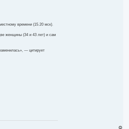
местному времени (15.20 мск).
ве женщины (34 и 43 лет) и сам
ламенилась», — цитирует
В