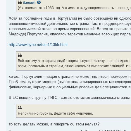
Samuel
:
щ
е
[Уважаемая, это 1983 год. А я имел в виду современность - последн
н
и
е
Хотя за последние годы в Португалии не было совершено ни одного 
внешнеполитической деятельностью страны. Так, в преддверии фу
террористической атаке во время соревнований. Вслед за правител
Мадриде) Португалия, опасаясь терактов накануне всеобщих парла
http://www.hyno.ru/tom1/1355.html
Всё потому, что страна ведёт нормальную политику - не нападает ни
всем нормальным странам, отказываясь от имперских амбиций. И н
хе-хе...Португалия - нищая страна и не может являться примером н
Проблема «утечки мозгов» (высококвалифицированных менеджеров 
финансовые, карьерные и социальные условия для специалистов в
В ЕС вошли с группу ПИГС - самые отсталые экономически страны 
Неприлично грубить. Ведите себя культурно.
то есть делать можно, а говорить об этом нельзя?