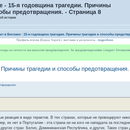
е - 15-я годовщина трагедии. Причины
собы предотвращения. - Страница 8
об истории
акт в Беслане - 15-я годовщина трагедии. Причины трагедии и способы предотв
Профиль игрока (Борна Чорич) с матчами и результаты -
подробнее
.
реходы на личности мы выносим предупреждения. За предупреждениями следуют блокировки 
. Причины трагедии и способы предотвращения.
отвращения.
е реакции в виде терактов. В тех странах, которые не провоцируют нико
ер, их нет в Португалии - эта страна ни на кого не нападала за последн
других стран: Белиз, Доминиканская Республика, и других. Таких стран 