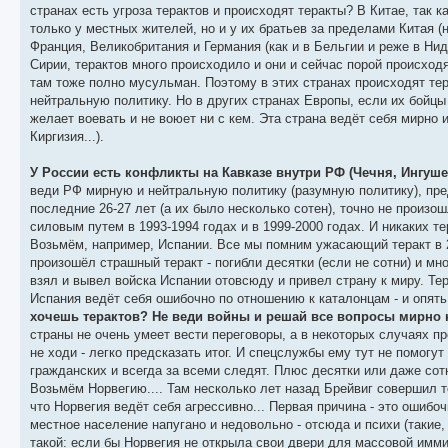
странах есть угроза терактов и происходят теракты? В Китае, так 
только у местных жителей, но и у их братьев за пределами Китая (
Франция, Великобритания и Германия (как и в Бельгии и реже в Нид
Сирии, терактов много происходило и они и сейчас порой происходя
там тоже полно мусульман. Поэтому в этих странах происходят те
нейтральную политику. Но в других странах Европы, если их бойцы 
желает воевать и не воюет ни с кем. Эта страна ведёт себя мирно
Киргизия...).
У России есть конфликты на Кавказе внутри РФ (Чечня, Ингушети
веди РФ мирную и нейтральную политику (разумную политику), пре
последние 26-27 лет (а их было несколько сотен), точно не произ
силовым путем в 1993-1994 годах и в 1999-2000 годах. И никаких т
Возьмём, например, Испании. Все мы помним ужасающий теракт в 2
произошёл страшный теракт - погибли десятки (если не сотни) и мн
взял и вывел войска Испании отовсюду и привел страну к миру. Т
Испания ведёт себя ошибочно по отношению к каталонцам - и опять
хочешь терактов? Не веди войны и решай все вопросы мирно 
страны не очень умеет вести переговоры, а в некоторых случаях п
не ходи - легко предсказать итог. И спецслужбы ему тут не помогут
гражданских и всегда за всеми следят. Плюс десятки или даже сотн
Возьмём Норвегию.... Там несколько лет назад Брейвиг совершил те
что Норвегия ведёт себя агрессивно... Первая причина - это ошибо
местное население напугано и недовольно - отсюда и психи (такие
такой: если бы Норвегия не открыла свои двери для массовой иммиг