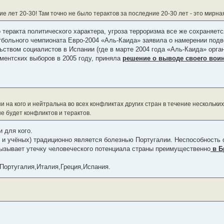
ие лет 20-30! Там точно не было терактов за последние 20-30 лет - это мирна
теракта политического характера, угроза терроризма все же сохраняетс
тбольного чемпионата Евро-2004 «Аль-Каида» заявила о намерении под
ьством социалистов в Испании (где в марте 2004 года «Аль-Каида» орг
ментских выборов в 2005 году, приняла
решение о выводе своего воин
 на кого и нейтральна во всех конфликтах других стран в течение нескольких 
е будет конфликтов и терактов.
и для кого.
и учёных) традиционно является болезнью Португалии. Неспособность
ызывает утечку человеческого потенциала страны преимущественно
в Б
Португалия,Италия,Греция,Испания.