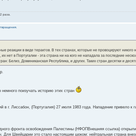
2 раза.
отвращения.
ые реакции в виде терактов. В тех странах, которые не провоцируют никого 
 их нет в Португалии - эта страна ни на кого не нападала за последние неск
ран: Белиз, Доминиканская Республика, и других. Таких стран десятки и десят
р.
о немного поизучать историю этих стран
 в г. Лиссабон, (Португалия) 27 июля 1983 года. Нападение привело к г
родного фронта освобождения Палестины (НФОПВнешняя ссылка) открыли
 Для Швейцарии это стало настоящим шоком: нейтральная страна внеза