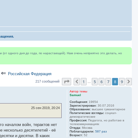
ращения.
(от одного дня до года, по нарастающей). Нам очень неприятно это делать, но
⇐
Российская Федерация
Страница
8
из
9
1
5
6
7
8
9
Пред.
Сл
217 сообщений
…
Автор темы
Samuel
Сообщения:
19654
Зарегистрирован:
30.07.2016
25 сен 2019, 20:24
Образование:
высшее гуманитарное
Политические взгляды:
социал-
демократические
Профессия:
Педагога, но работаю в
го началом войн, терактов нет
телекоммуникациях
Откуда:
Москва
ие несколько десятилетий - её
Поблагодарили:
587 раз
десятки и десятки. В каких
Возраст:
52