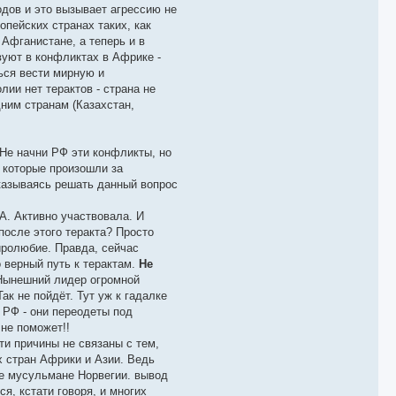
одов и это вызывает агрессию не
опейских странах таких, как
 Афганистане, а теперь и в
вуют в конфликтах в Африке -
ься вести мирную и
лии нет терактов - страна не
дним странам (Казахстан,
Не начни РФ эти конфликты, но
 которые произошли за
тказываясь решать данный вопрос
А. Активно участвовала. И
после этого теракта? Просто
иролюбие. Правда, сейчас
 верный путь к терактам.
Не
Нынешний лидер огромной
к не пойдёт. Тут уж к гадалке
и РФ - они переодеты под
 не поможет!!
ти причины не связаны с тем,
х стран Африки и Азии. Ведь
ые мусульмане Норвегии. вывод
я, кстати говоря, и многих