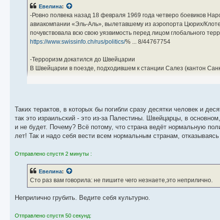
Евелина
:
-Ровно полвека назад 18 февраля 1969 года четверо боевиков Н
авиакомпании «Эль-Аль», вылетавшему из аэропорта Цюрих/Клотен
почувствовала всю свою уязвимость перед лицом глобального тер
https://www.swissinfo.ch/rus/politics/
% ... 8/44767754
-Терроризм докатился до Швейцарии
В Швейцарии в поезде, подходившем к станции Салез (кантон Санк
Госпитализированы, по данным местной полиции, семь человек: 6-л
нападавший, про которого известно, что ему 27 лет, и он швейцаре
Таких терактов, в которых бы погибли сразу десятки человек и де
«По имеющейся информации, 27-летний гражданин Швейцарии разл
так это израильский - это из-за Палестины. Швейцарцы, в основном,
сообщение полиции кантона. Пламя быстро распространилось по 
и не будет. Почему? Всё потому, что страна ведёт нормальную поли
лет! Так и надо себя вести всем нормальным странам, отказываясь
У пострадавших – ожоги и ножевые ранения.
Отправлено спустя 2 минуты :
Евелина
:
Сто раз вам говорила: не пишите чего незнаете,это неприлично.
Неприлично грубить. Ведите себя культурно.
Отправлено спустя 50 секунд: