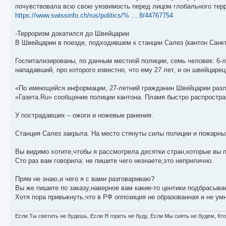
почувствовала всю свою уязвимость перед лицом глобального тер
https://www.swissinfo.ch/rus/politics/% ... 8/44767754
-Терроризм докатился до Швейцарии
В Швейцарии в поезде, подходившем к станции Салез (кантон Санкт
Госпитализированы, по данным местной полиции, семь человек: 6-л
нападавший, про которого известно, что ему 27 лет, и он швейцарец
«По имеющейся информации, 27-летний гражданин Швейцарии разл
«Газета.Ru» сообщение полиции кантона. Пламя быстро распростра
У пострадавших – ожоги и ножевые ранения.
Станция Салез закрыта. На место стянуты силы полиции и пожарны
Вы видимо хотите,чтобы я рассмотрела десятки стран,которые вы 
Сто раз вам говорила: не пишите чего незнаете,это неприлично.
Прям не знаю,и чего я с вами разговариваю?
Вы же пишите по заказу,наверное вам какие-то центики подбрасываю
Хотя пора привыкнуть,что в РФ оппозиция не образованная и не умна
Если Ты светить не будешь, Если Я гореть не буду, Если Мы сиять не будем, Кт