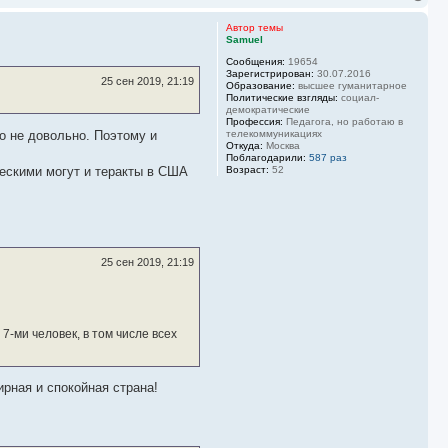
е
р
Автор темы
н
Samuel
у
Сообщения:
19654
т
Зарегистрирован:
30.07.2016
ь
25 сен 2019, 21:19
Образование:
высшее гуманитарное
с
Политические взгляды:
социал-
я
демократические
к
Профессия:
Педагога, но работаю в
н
но не довольно. Поэтому и
телекоммуникациях
Откуда:
Москва
а
Поблагодарили:
587 раз
ч
ескими могут и теракты в США
Возраст:
52
а
л
у
25 сен 2019, 21:19
7-ми человек, в том числе всех
ирная и спокойная страна!