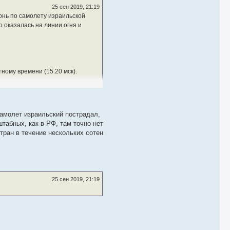
25 сен 2019, 21:19
онь по самолету израильской
 оказалась на линии огня и
ному времени (15.20 мск).
енщины (34 и 43 лет) и сам
самолет израильский пострадал,
илась», — цитирует «Газета.Ru»
штабных, как в РФ, там точно нет
стран в течение нескольких сотен
25 сен 2019, 21:19