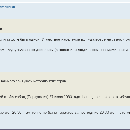
отвращения.
р.
 или хотя бы в одной. И местное население их туда вовсе не звало - о
ам - мусульмане не довольны (а психи или люди с отклонениями психич
 немного поизучать историю этих стран
в г. Лиссабон, (Португалия) 27 июля 1983 года. Нападение привело к гибели 
е лет 20-30! Там точно не было терактов за последние 20-30 лет - это м