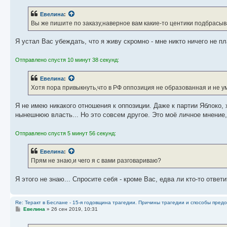
Евелина
:
Вы же пишите по заказу,наверное вам какие-то центики подбрасыва
Я устал Вас убеждать, что я живу скромно - мне никто ничего не пл
Отправлено спустя 10 минут 38 секунд:
Евелина
:
Хотя пора привыкнуть,что в РФ оппозиция не образованная и не умн
Я не имею никакого отношения к оппозиции. Даже к партии Яблоко, 
нынешнюю власть... Но это совсем другое. Это моё личное мнение
Отправлено спустя 5 минут 56 секунд:
Евелина
:
Прям не знаю,и чего я с вами разговариваю?
Я этого не знаю... Спросите себя - кроме Вас, едва ли кто-то ответ
Re: Теракт в Беслане - 15-я годовщина трагедии. Причины трагедии и способы пред
С
Евелина
»
26 сен 2019, 10:31
о
о
б