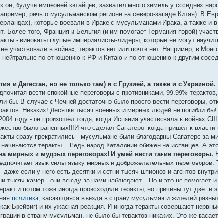
как он, будучи империей китайцев, захватил много земель у соседних нар
например, речь о мусульманском регионе на северо-западе Китая). В Евр
ерландах), которые воевали в Ираке с мусульманами Ирака, а также и в
т. Более того, Франция и Бельгия (и им помогает Германия порой) участ
ракты - виноваты глупые империалисты-лидеры, которые не могут научит
не участвовали в войнах, терактов нет или почти нет. Например, в Монго
 и нейтрально по отношению к РФ и Китаю и по отношению к другим сосе
я и Дагестан, но не только там) и с Грузией, а также и с Украиной.
дпочитая вести спокойные переговоры с противниками, 99.99% терактов,
ошли бы. В случае с Чечней достаточно было просто вести переговоры, о
ерактов. Никаких! Десятки тысяч военных и мирных людей не погибли бы!
004 году - он произошёл тогда, когда Испания участвовала в войнах СШ
ожество было раненных!!!И что сделал Сапатеро, когда пришёл к власти 
еракты сразу прекратились - мусульмане были благодарны Сапатеро за м
 начинаются теракты... Ведь народ Каталонии обижен на испанцев. А это
на мирных и мудрых переговорах! И умей вести такие переговоры.
редпочитает язык силы языку мирных и доброжелательных переговоров. Та
 - даже если у него есть десятки и сотни тысяч шпионов и агентов внутр
и тысяч камер - они всюду за нами наблюдают... Но и это не помогает и
ракт и потом тоже иногда происходили теракты, но причины тут две. и э
чная
политика
, касающаяся въезда в страну мусульман и жителей разны
, как Брейвиг) и их ужасная реакция. И иногда теракты совершают нервн
рации в страну мусульман, не было бы терактов никаких. Это же касаетс