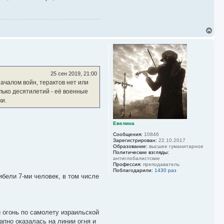
В
е
р
н
у
т
ь
25 сен 2019, 21:00
с
началом войн, терактов нет или
я
олько десятилетий - её военные
к
н
ки.
а
ч
а
Евелина
л
Сообщения:
10846
у
Зарегистрирован:
22.10.2017
Образование:
высшее гуманитарное
Политические взгляды:
антиглобалистские
Профессия:
преподаватель
Поблагодарили:
1430 раз
ибели 7-ми человек, в том числе
 огонь по самолету израильской
пно оказалась на линии огня и