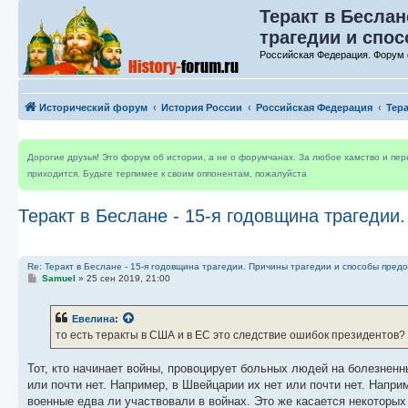
Теракт в Беслан
трагедии и спо
Российская Федерация. Форум 
Исторический форум
История России
Российская Федерация
Тер
Дорогие друзья! Это форум об истории, а не о форумчанах. За любое хамство и пе
приходится. Будьте терпимее к своим оппонентам, пожалуйста
Теракт в Беслане - 15-я годовщина трагедии
Re: Теракт в Беслане - 15-я годовщина трагедии. Причины трагедии и способы пред
С
Samuel
»
25 сен 2019, 21:00
о
о
б
Евелина
:
щ
е
то есть теракты в США и в ЕС это следствие ошибок президентов?
н
и
е
Тот, кто начинает войны, провоцирует больных людей на болезненны
или почти нет. Например, в Швейцарии их нет или почти нет. Наприм
военные едва ли участвовали в войнах. Это же касается некоторых 