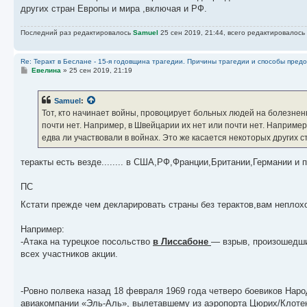
других стран Европы и мира ,включая и РФ.
Последний раз редактировалось
Samuel
25 сен 2019, 21:44, всего редактировалось 
Re: Теракт в Беслане - 15-я годовщина трагедии. Причины трагедии и способы пред
С
Евелина
»
25 сен 2019, 21:19
о
о
б
Samuel
:
щ
е
Тот, кто начинает войны, провоцирует больных людей на болезненн
н
почти нет. Например, в Швейцарии их нет или почти нет. Например,
и
е
едва ли участвовали в войнах. Это же касается некоторых других ст
теракты есть везде........ в США,РФ,Франции,Британии,Германии и п
ПС
Кстати прежде чем декларировать страны без терактов,вам неплох
Например:
-Атака на турецкое посольство
в Лиссабоне
— взрыв, произошедший
всех участников акции.
-Ровно полвека назад 18 февраля 1969 года четверо боевиков На
авиакомпании «Эль-Аль», вылетавшему из аэропорта Цюрих/Клотен.