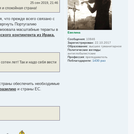
ь
25 сен 2019, 21:46
с
я и спокойная страна!
я
к
н
я, что прежде всего связано с
а
вергнуть Португалию
ч
анизовала масштабные теракты в
а
Евелина
ского контингента из Ирака.
л
Сообщения:
10846
у
Зарегистрирован:
22.10.2017
Образование:
высшее гуманитарное
Политические взгляды:
антиглобалистские
Профессия:
преподаватель
Поблагодарили:
1430 раз
сотен лет! Так и надо себя вести
 страны обеспечить необходимые
разилию
и страны ЕС.