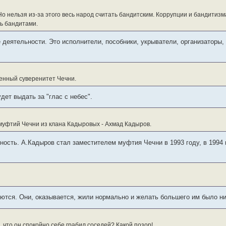
Но нельзя из-за этого весь народ считать бандитским. Коррупции и бандитизм
ть бандитами.
 деятельности. Это исполнители, пособники, укрыватели, организаторы,
венный суверенитет Чечни.
дет выдать за "глас с небес".
 муфтий Чечни из клана Кадыровых - Ахмад Кадыров.
ность. А.Кадыров стал заместителем муфтия Чечни в 1993 году, в 1994
ются. Они, оказывается, жили нормально и желать большего им было ни
, что он спокойно себе грабил соседей? Какой позор!