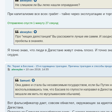
alexeybo
:
Не слишком ли Вы легко нашли оправдание?
При капитализме все всех грабят - тайно через эксплуатацию и торг
Отправлено спустя 1 минуту 27 секунд:
alexeybo
:
Про "нищих дагестанцев" Вы расскажите лучше им самим. И заодно
пробелы в знаниях.
Я точно знаю, что люди в Дагестане живут очень плохо. И точно зн
скудно.
Re: Теракт в Беслане - 15-я годовщина трагедии. Причины трагедии и способы пред
С
alexeybo
»
10 сен 2019, 14:55
о
о
б
Samuel
:
щ
е
Она давно и стала бы независимым государством, если бы Путин 
н
воспользовавшись тем, что Басаев по глупости направил в Дагест
и
е
мешали им жить по мусульманским обычаям).
Вот фальсификатор дает, совсем обнаглел, окружающих за идиотов
Дагестана.
Полезла из Самуэля ваххабитская гниль. С какого перепуга кто-то