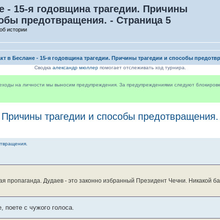
е - 15-я годовщина трагедии. Причины
собы предотвращения. - Страница 5
об истории
акт в Беслане - 15-я годовщина трагедии. Причины трагедии и способы предотв
Сводка
александр мюллер
помогает отслеживать ход турнира.
реходы на личности мы выносим предупреждения. За предупреждениями следуют блокировки 
. Причины трагедии и способы предотвращения.
отвращения.
я пропаганда. Дудаев - это законно избранный Президент Чечни. Никакой ба
, поете с чужого голоса.