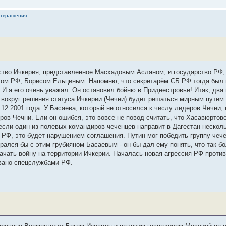
отвращения.
ство Ичкерия, представленное Масхадовым Асланом, и государство РФ,
ом РФ, Борисом Ельциным. Напомню, что секретарём СБ РФ тогда был 
И я его очень уважал. Он остановил бойню в Приднестровье! Итак, два
 вокруг решения статуса Ичкерии (Чечни) будет решаться мирным путем
.12.2001 года. У Басаева, который не относился к числу лидеров Чечни
ов Чечни. Ели он ошибся, это вовсе не повод считать, что Хасавюртов
 если один из полевых командиров чеченцев направит в Дагестан несколь
 РФ, это будет нарушением соглашения. Путин мог победить группу чеч
ался бы с этим грубияном Басаевым - он бы дал ему понять, что так б
чать войну на территории Ичкерии. Началась новая агрессия РФ против 
овано спецслужбами РФ.