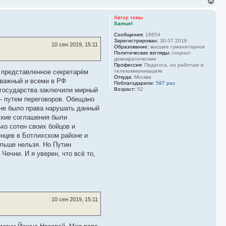
В
е
р
Автор темы
н
Samuel
у
Сообщения:
19654
т
Зарегистрирован:
30.07.2016
ь
10 сен 2019, 15:11
Образование:
высшее гуманитарное
с
Политические взгляды:
социал-
я
демократические
к
Профессия:
Педагога, но работаю в
н
 представленное секретарём
телекоммуникациях
Откуда:
Москва
а
важный и всеми в РФ
Поблагодарили:
587 раз
ч
 государства заключили мирный
Возраст:
52
а
 - путем переговоров. Обещано
л
у
, не было права нарушать данный
ские соглашения были
ко сотен своих бойцов и
енцев в Ботлихском районе и
ольше нельзя. Но Путин
Чечни. И я уверен, что всё то,
10 сен 2019, 15:11