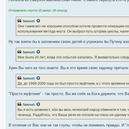
Отправлено спустя 15 минут 18 секунд:
Samuel
:
Они таким вот не хорошим способом хотели провести операцию по
использования метода кнута. Он выбрал путь штурма школы, напи
Ну так взяли бы в заложники своих детей и угрожали бы Путину взо
Samuel
:
Мне было 20 лет, когда эти события начались. Я внимательно след
Хрен Вы чего из того знаете. Вы в это время свою задницу прятали
Samuel
:
Да, до 1999-2000 года он был просто муфтием, а с этого времени о
"Просто муфтием" - так просто. Вы же себя за Бога держите, что В
Samuel
:
Вы и есть шовинист, ибо вы весь чеченский народ обвинили в том,
чеченца. Радуйтесь, что Ваши речи не попали на глаза ни одному ч
В отличие от Вас они не так глупы, чтобы не понимать правды. И "