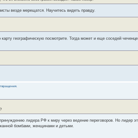
нисты везде мерещатся. Научитесь видеть правду.
 карту географическую посмотрите. Тогда может и еще соседей чеченцев
отвращения.
?
 принуждению лидера РФ к миру через ведение переговоров. Но лидер э
чканной бомбами, женщинами и детьми.