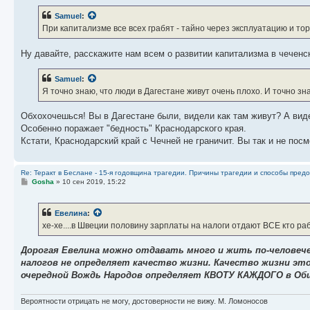
Samuel
:
При капитализме все всех грабят - тайно через эксплуатацию и тор
Ну давайте, расскажите нам всем о развитии капитализма в чеченс
Samuel
:
Я точно знаю, что люди в Дагестане живут очень плохо. И точно зн
Обхохочешься! Вы в Дагестане были, видели как там живут? А виде
Особенно поражает "бедность" Краснодарского края.
Кстати, Краснодарский край с Чечней не граничит. Вы так и не по
Re: Теракт в Беслане - 15-я годовщина трагедии. Причины трагедии и способы пред
С
Gosha
»
10 сен 2019, 15:22
о
о
б
Евелина
:
щ
е
хе-хе....в Швеции половину зарплаты на налоги отдают ВСЕ кто ра
н
и
е
Дорогая Евелина можно отдавать много и жить по-человечес
налогов не определяет качество жизни. Качество жизни эт
очередной Вождь Народов определяет КВОТУ КАЖДОГО в Об
Вероятности отрицать не могу, достоверности не вижу. М. Ломоносов