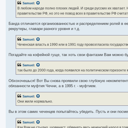
Samuel
:
В любом народе полно плохих людей. И среди русских их хватает. 
правительстве РФ, но это не повод всех в правительстве РФ счита
Банда отличается организованностью и распределением ролей в ее
рекрутеры, главари разного уровня и т.д.
Samuel
:
Чеченская власть в 1990 или в 1991 году провозгласила государст
Погадайте на кофейной гуще, так хоть свои фантазии Вам можно бу
Samuel
:
так было до 2000 года, когда появился на политическом горизонте
Обхохочешься! Вот Вы снова проявили свою глубокую некомпетент
обязанности муфтия Чечни, а в 1995 г. - муфтием.
Samuel
:
Они жили нормально.
Вы в этом самих чеченцев попытайтесь убедить. Пусть и они посме
Samuel
:
Как Вам не стыдно, шовинист, обвинять весь чеченский народ в том