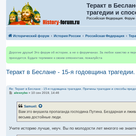
Теракт в Беслан
трагедии и спо
Российская Федерация. Форум 
Исторический форум
История России
Российская Федерация
Тер
Дорогие друзья! Это форум об истории, а не о форумчанах. За любое хамство и пе
приходится. Будьте терпимее к своим оппонентам, пожалуйста
Теракт в Беслане - 15-я годовщина трагедии
Re: Теракт в Беслане - 15-я годовщина трагедии. Причины трагедии и способы пред
С
alexeybo
»
10 сен 2019, 14:46
о
о
б
Samuel
:
щ
е
Вам это внушила пропаганда господина Путина. Бездарная и лжива
н
весьма достойные люди.
и
е
Учите историю лучше, неуч. Вы по молодости лет многого не знаете