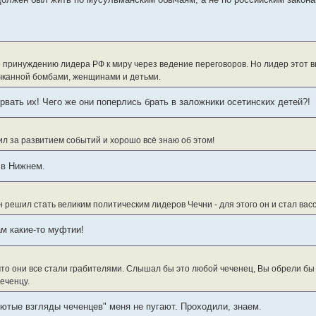
 принуждению лидера РФ к миру через ведение переговоров. Но лидер этот
чканной бомбами, женщинами и детьми.
рвать их! Чего же они поперлись брать в заложники осетинских детей?!
ил за развитием событий и хорошо всё знаю об этом!
 в Нижнем.
н решил стать великим политическим лидеров Чечни - для этого он и стал вас
ам какие-то муфтии!
 что они все стали грабителями. Слышал бы это любой чеченец, Вы обрели бы 
еченцу.
лютые взгляды чеченцев" меня не пугают. Проходили, знаем.