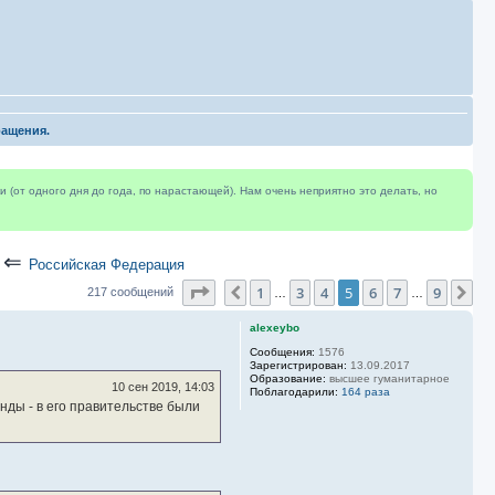
ращения.
(от одного дня до года, по нарастающей). Нам очень неприятно это делать, но
⇐
Российская Федерация
Страница
5
из
9
1
3
4
5
6
7
9
Пред.
Сл
217 сообщений
…
…
alexeybo
Сообщения:
1576
Зарегистрирован:
13.09.2017
Образование:
высшее гуманитарное
10 сен 2019, 14:03
Поблагодарили:
164 раза
нды - в его правительстве были