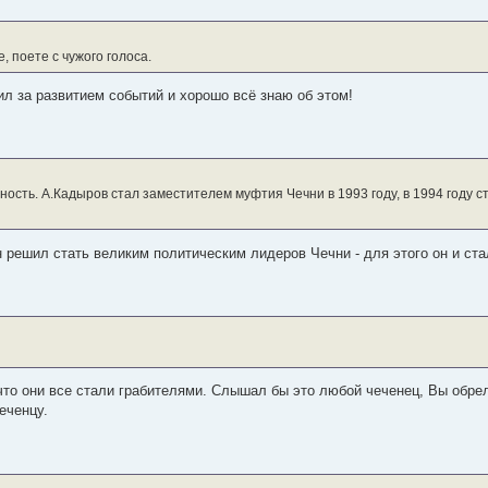
, поете с чужого голоса.
ил за развитием событий и хорошо всё знаю об этом!
ность. А.Кадыров стал заместителем муфтия Чечни в 1993 году, в 1994 году
он решил стать великим политическим лидеров Чечни - для этого он и ст
 что они все стали грабителями. Слышал бы это любой чеченец, Вы обрел
еченцу.