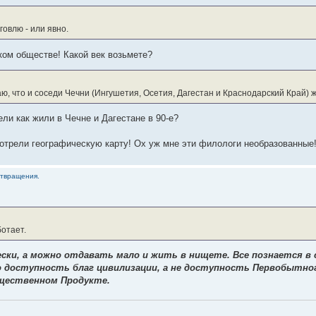
говлю - или явно.
ком обществе! Какой век возьмете?
аю, что и соседи Чечни (Ингушетия, Осетия, Дагестан и Краснодарский Край) ж
ли как жили в Чечне и Дагестане в 90-е?
смотрели географическую карту! Ох уж мне эти филологи необразованные
отвращения.
ботает.
ки, а можно отдавать мало и жить в нищете. Все познается в с
о доступность благ цивилизации, а не доступность Первобытног
щественном Продукте.