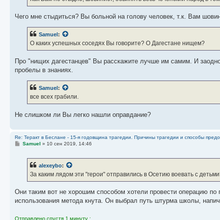
Чего мне стыдиться? Вы больной на голову человек, т.к. Вам шови
Samuel
:
О каких успешных соседях Вы говорите? О Дагестане нищем?
Про "нищих дагестанцев" Вы расскажите лучше им самим. И заодно
пробелы в знаниях.
Samuel
:
все всех грабили.
Не слишком ли Вы легко нашли оправдание?
Re: Теракт в Беслане - 15-я годовщина трагедии. Причины трагедии и способы пред
С
Samuel
»
10 сен 2019, 14:46
о
о
б
alexeybo
:
щ
е
За каким лядом эти "герои" отправились в Осетию воевать с детьми
н
и
е
Они таким вот не хорошим способом хотели провести операцию по
использования метода кнута. Он выбрал путь штурма школы, напи
Отправлено спустя 1 минуту :