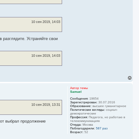
10 сен 2019, 14:03
 разглядите. Устраняйте свои
10 сен 2019, 14:03
В
е
р
Автор темы
н
Samuel
у
Сообщения:
19654
т
Зарегистрирован:
30.07.2016
ь
10 сен 2019, 13:31
Образование:
высшее гуманитарное
с
Политические взгляды:
социал-
я
демократические
к
Профессия:
Педагога, но работаю в
н
тот выбрал продолжение
телекоммуникациях
Откуда:
Москва
а
Поблагодарили:
587 раз
ч
Возраст:
52
а
л