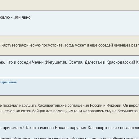
овлю - или явно.
 карту географическую посмотрите. Тогда может и еще соседей чеченцев разг
аю, что и соседи Чечни (Ингушетия, Осетия, Дагестан и Краснодарский К
отвращения.
не пожелал нарушить Хасавюртовские соглашения России и Ичкерии. Он верол
ан несколько сотен бойцов для помощи им (они жаловались ему на бесчинства
 принимает! Так это именно Басаев нарушил Хасавюртовские соглашени
 должен был жить по мусульманским обычаям, а не по российским закон