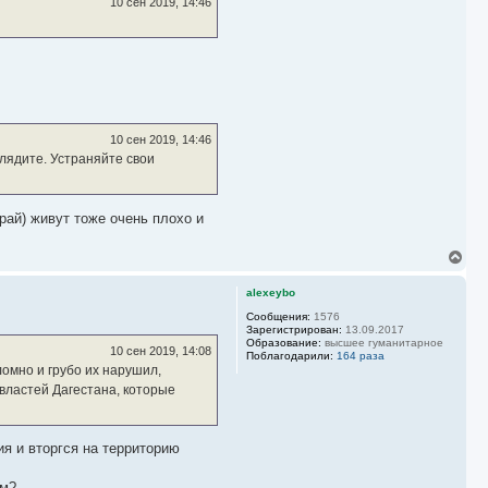
10 сен 2019, 14:46
10 сен 2019, 14:46
лядите. Устраняйте свои
рай) живут тоже очень плохо и
В
е
р
alexeybo
н
у
Сообщения:
1576
Зарегистрирован:
13.09.2017
т
Образование:
высшее гуманитарное
ь
10 сен 2019, 14:08
Поблагодарили:
164 раза
с
омно и грубо их нарушил,
я
 властей Дагестана, которые
к
н
а
ч
я и вторгся на территорию
а
л
у
ам?