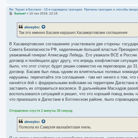
Re: Теракт в Беслане - 15-я годовщина трагедии. Причины трагедии и способы пред
С
Samuel
»
10 сен 2019, 22:16
о
о
б
alexeybo
:
щ
е
Так это именно Басаев нарушил Хасавюртовские соглашения
н
и
е
В Хасавюртовских соглашениях участвовали две стороны: государ
Совета Безопасности РФ, наделенным большой властью Президент
уважаемый генерал Александр Лебедь. Его уважали ВСЕ в России. 
договор и пообещали друг другу, что впредь конфликтная ситуация
было, что этот статус будет решен совместно на переговорах до 31
договор. Басаев был лишь одним из влиятельных полевых командир
нарушены. перечитайте эти соглашения - там нет ничего о том, что
начнётся бой с федеральными войсками на территории Дагестана в
заставить их отправиться восвояси. В дальнейшем Масхадов разобр
воспользовался ситуацией и решил, что это хороший повод вновь на
что произошло в Дагестане в Ботлихском районе, было спровоцир
Отправлено спустя 2 минуты 39 секунд:
alexeybo
:
Полезла из Самуэля ваххабитская гниль.