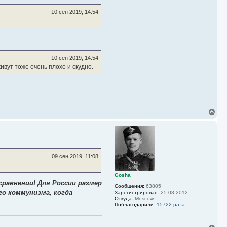
10 сен 2019, 14:54
10 сен 2019, 14:54
ивут тоже очень плохо и скудно.
!
В
е
р
н
у
т
ь
09 сен 2019, 11:08
с
я
к
Gosha
н
равнении! Для России размер
Сообщения:
63805
а
о коммунизма, когда
Зарегистрирован:
25.08.2012
ч
Откуда:
Moscow
а
Поблагодарили:
15722 раза
л
у