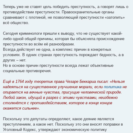
Теперь уже не ставят цель победить преступность, а говорят лишь о
противодействии преступности. Правоохранительные органы
сравнивают с плотиной, не позволяющей преступности «затопить»
всё общество.
Сегодня криминологи пришли к выводу, что не существует какой-
либо одной общей причины, которая бы объясняла происхождение
преступности во всём её разнообразии.
Всегда действует не одна, а комплекс причин в конкретных
условиях. В одних странах преступность порождает бедность, а в
других – нет.
Но в основе причин преступности всегда лежат объективные
социальные противоречия.
Ещё в 1764 году теоретик права Чезаре Беккариа писал: «Нельзя
надеяться на существенное улучшение морали, если
политика
не
опирается на вечные чувства, присущие человеческой природе.
Любой закон, идущий в разрез с этими чувствами, неизбежно
столкнётся с противодействием, которое в конце концов
окажется сильнее».
Поскольку это депутаты определяют, какое деяние является
преступлением, а какое нет. Поскольку это они вносят поправки в
Уголовный Кодекс, утверждают экономическую политику