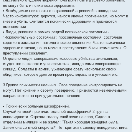
сексуального удовлетворения. Они могут быть душевно больными,
но могут быть и психически здоровыми.
• Возбудимые психопаты с выраженной агрессией в поведении.
Часто конфликтуют, дерутся, нанося увечье противникам, но могут в
гневе и убить. Считаются психически здоровыми и признаются
вменяемыми.
• Люди, убившие в рамках редкой психической патологии -
"Исключительных состояний": просоночные состояния, состояние
короткого замыкания, патологическое опьянение. Часто психически
здоровые в жизни, но на момент преступления были невменяемы. О
преступлении сожалеют.
Отдельно люди, совершавшие массовые убийства школьников,
студентов в школах и университетах, иногда сами совершающие
суицид. Солдаты в армии, убивающие сразу нескольких своих
обидчиков, которые долгое время преследовали и унижали его.
3.Группа психически больных. Свое поведение контролировать не
могут. Нет критики к своему поведению. Признаются невменяемыми,
направляются на принудительное лечение.
• Психически больные шизофренией.
Случай из моей практики. Больной шизофренией 2 группа
инвалидности. Отрезал голову свой жене на спор, Сидел в
отделении милиции и ее жалел: "Такая хорошая женщина была.
Зачем она со мной спорила?" Нет критики к своему поведению, вина