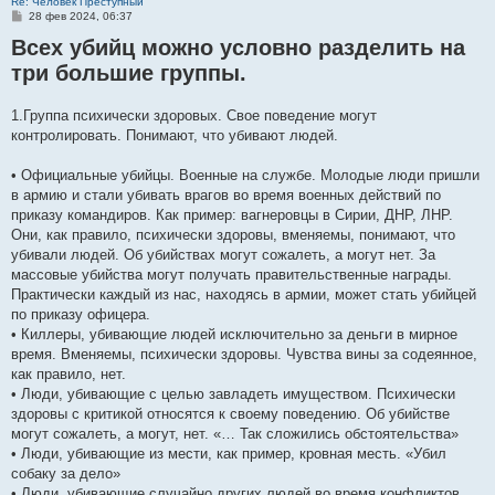
Re: Человек Преступный
С
28 фев 2024, 06:37
о
Всех убийц можно условно разделить на
о
б
три большие группы.
щ
е
н
и
1.Группа психически здоровых. Свое поведение могут
е
контролировать. Понимают, что убивают людей.
• Официальные убийцы. Военные на службе. Молодые люди пришли
в армию и стали убивать врагов во время военных действий по
приказу командиров. Как пример: вагнеровцы в Сирии, ДНР, ЛНР.
Они, как правило, психически здоровы, вменяемы, понимают, что
убивали людей. Об убийствах могут сожалеть, а могут нет. За
массовые убийства могут получать правительственные награды.
Практически каждый из нас, находясь в армии, может стать убийцей
по приказу офицера.
• Киллеры, убивающие людей исключительно за деньги в мирное
время. Вменяемы, психически здоровы. Чувства вины за содеянное,
как правило, нет.
• Люди, убивающие с целью завладеть имуществом. Психически
здоровы с критикой относятся к своему поведению. Об убийстве
могут сожалеть, а могут, нет. «… Так сложились обстоятельства»
• Люди, убивающие из мести, как пример, кровная месть. «Убил
собаку за дело»
• Люди, убивающие случайно других людей во время конфликтов,