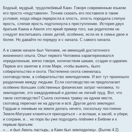
Бедный, мудрый, трудолюбивый Каин. Говоря современным языком
его просто «подставили». Точнее сказать его поставили в такие
условия, когда обида переросла в злость, злость породила слепую
ярость, слепая ярость подтолкнула к преступлению. История двух
братьев Каина и Авеля это яркий пример того, как родителям не
следует воспитывать своих детей, особенно, если их в семье двое и
более. Но давайте по порядку и с начала. С самого начала.
А в самом начале был Человек, не имеющий достаточного
жизненного опыта. Опыт первого Человека характеризовался
определенным, мягко говоря, количеством шишек, ссадин и царапин.
Первое его занятие в этом Мире, чтобы выжить, было
собирательство и охота. Постепенно охота сменилась
скотоводством, а собирательство земледелием. И вот тут произошло
разделение между людьми. Если скотоводство не предполагает
особенно больших собственных физических затрат человека, то
земледелие, это каждодневный и далеко не легкий труд. Вот, что
такое скотоводство? Съела скотинка травку на одном месте,
скотовод перегнал ее на другое и всё. Другое дело земледел.
Гордым и ленивым на земле делать нечего, поскольку постоянно
Земле-Матушке кланяться приходиться – и вспаши, и засей, и убери,
и сохрани, и… но пора бы уже подходить поближе к Библии и к
первым братьям:
«… и был Авель пастырь; а Каин был земледелец». (Бытие 4:2)