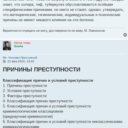
знает, что холера, тиф, туберкулез обусловливаются особыми
специфическими причинами, но никто не станет, однако, утверждать,
что метеорические, гигиенические, индивидуальные и психические
причины не имеют никакого влияния на эти болезни.
Вероятности отрицать не могу, достоверности не вижу. М. Ломоносов
Автор темы
Gosha
Re: Человек Преступный
С
22 фев 2024, 13:42
о
ПРИЧИНЫ ПРЕСТУПНОСТИ
о
б
щ
е
Классификация причин и условий преступности
н
1. Причины преступности
и
е
2. Условия преступности
3. Факторы преступности
4. Классификация причин преступности
5. Классификация причин и условий преступности
криминологическим классицизмом
(преднаучная криминология)
6. Классификация причин и условий преступности неклассическими
криминологическими