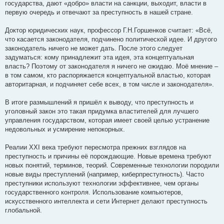
государства, дают «добро» власти на санкции, выходит, власти в
первую очередь и отвечают за преступность в нашей стране.
Доктор юридических наук, профессор Г.Н.Горшенков считает: «Всё,
что касается законодателя, подчинено политической идее. И другого
законодатель ничего не может дать. После этого следует
задуматься: кому принадлежит эта идея, эта концептуальная
власть? Поэтому от законодателя я ничего не ожидаю. Моё мнение –
в том самом, кто распоряжается концептуальной властью, которая
авторитарная, и подчиняет себе всех, в том числе и законодателя».
В итоге размышлений я пришёл к выводу, что преступность и
уголовный закон это такая придумка властителей для лучшего
управления государством, которая имеет своей целью устранение
недовольных и усмирение непокорных.
Реалии XXI века требуют пересмотра прежних взглядов на
преступность и причины её порождающие. Новые времена требуют
новых понятий, терминов, теорий. Современные технологии породили
новые виды преступлений (например, киберпреступность). Часто
преступники используют технологии эффективнее, чем органы
государственного контроля. Использование компьютеров,
искусственного интеллекта и сети Интернет делают преступность
глобальной.