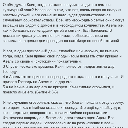
О чём думал Каин, когда пытался получить из дикого ячменя
культурный злак? Наверное, о том, что вот, очень скоро он получит
богатый урожай и его семье не надо будет довольствоваться
случайным собирательством. Всё, что необходимо семье они смогут
выращивать рядом с домом и в необходимом количестве. Авель же,
как и большинство младших детей в семьях, был баловень. В
домашних делах участия не принимал, собирательством не
занимался, а целые дни проводил на пастбище со своей скотиной.
И вот, в один прекрасный день, случайно или нарочно, но именно
тогда, когда Каин принёс свои плоды чтобы показать отцу пришёл и
Авель со своими «скотскими» показателями:
3 Спустя несколько времени, Каин принес от плодов земли дар
Господу,
4 и Авель также принес от первородных стада своего и от тука их. И
призрел Господь на Авеля и на дар его,
5 а на Каина и на дар его не призрел. Каин сильно огорчился, и
поникло лице его. (Бытие 4:3-5)
Я не случайно оговорился, сказав, что братья пришли к отцу своему,
в то время как в Библии сказано к Господу. Это ещё один абсурд и,
как следствие, неверного толкования Библии церковниками.
Фактически напрямую с Богом общался только один Адам. Бог
создал первых людей, благословил их на размножение и всё –