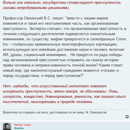
Вольно или невольно, государства стимулируют преступность
своими непродуманными решениями.
Профессор Овчинский В.С. пишет: "вместе с нашим миром
изменяется и такая его неотъемлемая часть, как организованная
преступность. Эксперты считают, что организованная преступность в
течение следующего десятилетия подвергнется значительным
изменениям, по существу, мафия превратится в своеобразную Crime
Inc – глобальную криминальную многопрофильную корпорацию,
использующую все новейшие достижения науки и техники, включая
ИИ, дроны, социальный инжиниринг... Не придётся ли ради победы
над организованной преступностью отправить на свалку истории
права человека и неприкосновенность личной жизни? Каким станет
новый мир, где законопослушный гражданин окажется «голым» и
перед государством, и перед преступником?"
Нет, надежды, что искусственный интеллект поможет
искоренить преступность, мягко говоря, не обоснованы. Ложь,
хитрость, коварство, доминирование, ревность, как показал опыт
тысячелетий, неискоренимы в природе человека.
Вероятности отрицать не могу, достоверности не вижу. М. Ломоносов
Автор темы
Gosha