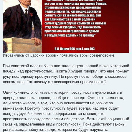
е
н
и
е
Избавились от царских воров - появились воры совдеповские.
При советской власти была поставлена цель полной и окончательной
победы над преступностью. Никита Хрущёв говорил, что ещё пожмёт
руку последнему преступнику. Но преступность победить оказалось
невозможно. Так почему же неискоренима преступность?
Один криминолог считает, что корни преступности нужно искать в
природе человека, вернее, вообще в природе. Сущность человека,
да и всего живого, в том, что оно основывается на борьбе за
выживание. Поэтому преступность будет всегда, насилие будет
всегда. Другой криминолог придерживается мнения, что
преступность порождаема самим обществом. Есть некий социальный
заказ на определённые виды преступности. Пока действуют законы
рынка всегда найдутся люди, которые их будут нарушать.