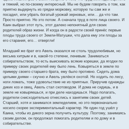
и тяжкий, но по-своему интересный. Мы не будем говорить о том, как
приятно выдернуть из грядки морковку, которую ты сам же и
посадил, или убрать богатый урожай зерновых, или… да что там.
Просто приятно. Но это потом. А сначала труд в поте лица своего. И
Каин выбрал этот путь, этот далеко непонятный для своих
родителей образ жизни. И когда он в радости своей принёс первые
плоды труда своего от Земли-Матушки, что дала ему эти плоды за
его старания, его… отвергли!
Младший же брат его Авель оказался не столь трудолюбивым, но
весьма хитрым и в, какой-то степени, ленивым. Заниматься
собирательством, то есть выискивать всякие корешки, да ягодки по
примеру своих родителей ему было лень. Ковыряться в земле по
примеру своего старшего брата, ему было противно. Сидеть дома
целыми днями – скучно и Авель увлёкся охотой. Но ходить по лесу,
ноги ломать, тоже удовольствие не из приятных. Приручив однажды
диких коз и овец, Авель стал скотоводом. И дома не сидишь, и в
земле не ковыряешься, и при деле находишься. Надо полагать,
родители снисходительно отнеслись к занятиям своих детей.
Старший, хотя и занимался земледелием, но это первоначально
носило скорее экспериментальный характер. Не один год ушёл у
Каина, чтобы из дикого зерна получить культуру. Поэтому, занимаясь
своим делом, он продолжал помогать родителям и по дому и в
собирательстве.