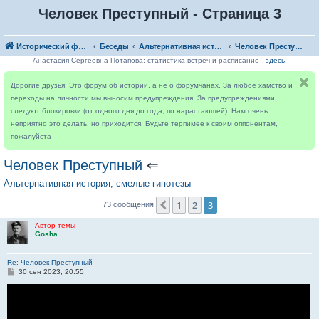
Человек Преступный - Страница 3
Исторический форум
Беседы
Альтернативная история, смелые гипотезы
Человек Преступный
Анастасия Сергеевна Потапова: статистика встреч и расписание -
здесь
.
Дорогие друзья! Это форум об истории, а не о форумчанах. За любое хамство и
переходы на личности мы выносим предупреждения. За предупреждениями
следуют блокировки (от одного дня до года, по нарастающей). Нам очень
неприятно это делать, но приходится. Будьте терпимее к своим оппонентам,
пожалуйста
Человек Преступный
⇐
Альтернативная история, смелые гипотезы
1
2
3
Пред.
73 сообщения
Автор темы
Gosha
Re: Человек Преступный
С
30 сен 2023, 20:55
о
о
б
щ
е