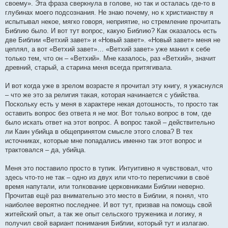
своему». Эта фраза сверкнула в голове, но так и осталась где-то в
глубинах моего подсознания. Не знаю почему, но к христианству я
испытывал некое, мягко говоря, неприятие, но стремление прочитать
Библию было. И вот тут вопрос, какую Библию? Как оказалось есть
две Библии «Ветхий завет» и «Новый завет». «Новый завет» меня не
цеплял, а вот «Ветхий завет»… «Ветхий завет» уже манил к себе
только тем, что он – «Ветхий». Мне казалось, раз «Ветхий», значит
древний, старый, а старина меня всегда притягивала.
И вот когда уже в зрелом возрасте я прочитал эту книгу, я ужаснулся
– что же это за религия такая, которая начинается с убийства.
Поскольку есть у меня в характере некая дотошность, то просто так
оставить вопрос без ответа я не мог. Вот только вопрос в том, где
было искать ответ на этот вопрос. А вопрос такой – действительно
ли Каин убийца в общепринятом смысле этого слова? В тех
источниках, которые мне попадались именно так этот вопрос и
трактовался – да, убийца.
Меня это поставило просто в тупик. Интуитивно я чувствовал, что
здесь что-то не так – одно из двух или что-то переписчики в своё
время напутали, или толкование церковниками Библии неверно.
Прочитав ещё раз внимательно это место в Библии, я понял, что
наиболее вероятно последнее. И вот тут, призвав на помощь свой
житейский опыт, а так же опыт сельского труженика и логику, я
получил свой вариант понимания Библии, который тут и излагаю.