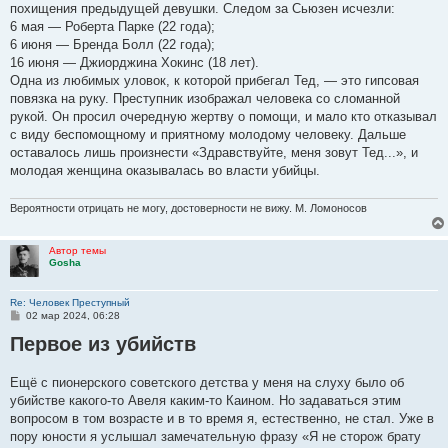
похищения предыдущей девушки. Следом за Сьюзен исчезли:
6 мая — Роберта Парке (22 года);
6 июня — Бренда Болл (22 года);
16 июня — Джиорджина Хокинс (18 лет).
Одна из любимых уловок, к которой прибегал Тед, — это гипсовая
повязка на руку. Преступник изображал человека со сломанной
рукой. Он просил очередную жертву о помощи, и мало кто отказывал
с виду беспомощному и приятному молодому человеку. Дальше
оставалось лишь произнести «Здравствуйте, меня зовут Тед...», и
молодая женщина оказывалась во власти убийцы.
Вероятности отрицать не могу, достоверности не вижу. М. Ломоносов
Автор темы
Gosha
Re: Человек Преступный
С
02 мар 2024, 06:28
о
Первое из убийств
о
б
щ
е
Ещё с пионерского советского детства у меня на слуху было об
н
убийстве какого-то Авеля каким-то Каином. Но задаваться этим
и
е
вопросом в том возрасте и в то время я, естественно, не стал. Уже в
пору юности я услышал замечательную фразу «Я не сторож брату