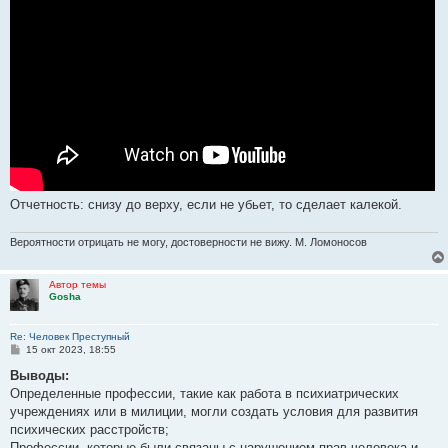
Отчетность: снизу до верху, если не убьет, то сделает калекой.
Вероятности отрицать не могу, достоверности не вижу. М. Ломоносов
Автор темы
Gosha
Re: Человек Преступный
С
15 окт 2023, 18:55
о
о
Выводы:
б
Определенные профессии, такие как работа в психиатрических
щ
е
учреждениях или в милиции, могли создать условия для развития
н
психических расстройств;
и
е
Профессии, которые были связаны с нарушением прав человека и