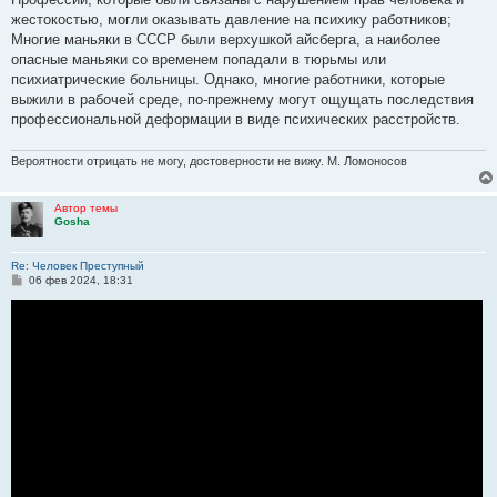
жестокостью, могли оказывать давление на психику работников;
Многие маньяки в СССР были верхушкой айсберга, а наиболее
опасные маньяки со временем попадали в тюрьмы или
психиатрические больницы. Однако, многие работники, которые
выжили в рабочей среде, по-прежнему могут ощущать последствия
профессиональной деформации в виде психических расстройств.
Вероятности отрицать не могу, достоверности не вижу. М. Ломоносов
Автор темы
Gosha
Re: Человек Преступный
С
06 фев 2024, 18:31
о
о
б
щ
е
н
и
е