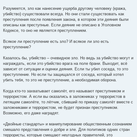
Разумеется, зло как нанесение ущерба другому человеку (кража,
убийство) существовали всегда. Но они стали существовать как
преступления после появления закона, в котором эти деяния были
описаны как преступные. Если деяние не описано в Уголовном
Кодексе, то оно не является преступлением.
Всякое ли преступление есть зло? И всякое ли зло есть
преступление?
Казалось бы, убийство – очевидное зло. Но ведь за убийство могут и
награждать, если это убийство врага на поле брани. Выходит, всё
зависит от ситуации и оценки деяния. Если ты убил соседа, то это
преступление. Но если ты защищался от соседа, который хотел
убить тебя, то это не преступление, а необходимая оборона.
Когда кто-то захватывает самолёт, его называют преступником и
террористом. А если вы оказались в заложниках у террористов в
летящем самолёте, то лётчик, сбивший по приказу самолёт вместе с
заложниками и террористом, не будет признан преступником.
Возможно, его даже наградят.
«Двойные стандарты» и манипулирование общественным сознанием
смешало представления о добре и зле. Для политиков одних стран
террористы, которые смещают неугодных правителей, это