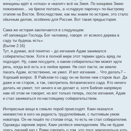
женщины идёт в «отказ» и «валит» всё на Змея. По концовке Змею
пожизненно… на брюхе ползать, а «сладкую парочку» по-быстрому
этапом на Восток. Впоследствии, как мы знаем по истории, это стало
обычным делом, особенно для России. Вот такая предыстория.
Сама же история заключается в следующем:
«И заповедал Господь Бог человеку, говоря: от всякого дерева в
саду ты будешь есть».
(Бытие 2:16)
Тут, я думаю, всё понятно – до изгнания Адам занимался
собирательством. Хотя в полной мере этот термин здесь вряд ли
подходит. Ну, сами посудите, о каком собирательстве может идти
речь, когда всё есть и в любое время. Ни скот пасти, ни землю
пахать Адам, естественно, не умел. И вот изгнание… Что делать? –
Хороший вопрос. В Райском-то саду он не более чем сторож был. Да
даже и не сторож, а так, смотритель ботанического сада. Кто ничего
делать не умеет, тот ничего и не делает и, хотя Библия напрямую
нам об этом не говорит, но вот только теперь, после изгнания, Адам
и стал заниматься по-настоящему собирательством.
Интересные вещи в семьях порой происходят. Каин оказался
неизвестно в кого на редкость трудолюбивым, с пытливым умом
новатора. Он не пошёл по стопам отца, то есть не стал собирателем.
Однажды заронив зерно, Каин увлёкся земледелием. Мы не будем
здесь лишний раз с Вами говорить о том, что труд земледельца хоть