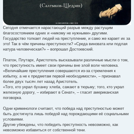
Сегодня отмечается нарастающий разрыв между растущим
благосостоянием одних и «никому не нужными» другими.
Государство толкает людей на преступление, и само же карает их за
это! Так в чём причины преступности? «Среда виновата или подлая
натура человеческая?» – вопрошал Достоевский.
Платон, Плутарх, Аристотель высказывали различные мысли о том,
что преступность имеет свои причины вне злой воли человека.
«Величайшие преступления совершаются из-за стремления к
избытку, а не к предметам первой необходимости», – признавал
более двух тысяч лет назад Аристотель.
«Того, кто украл буханку хлеба, сажают в тюрьму; того, кто украл
железную дорогу, – избирают в Сенат», – гласит американская
поговорка.
Одни криминологи считают, что победа над преступностью может
быть достигнута лишь победой над порождающими её социальными
условиями.
Другие убеждены, что победить преступность невозможно, как
невозможно избавиться от собственной тени.