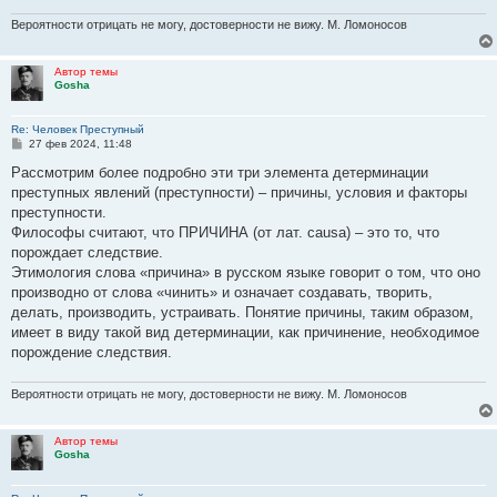
Вероятности отрицать не могу, достоверности не вижу. М. Ломоносов
Автор темы
Gosha
Re: Человек Преступный
С
27 фев 2024, 11:48
о
о
Рассмотрим более подробно эти три элемента детерминации
б
преступных явлений (преступности) – причины, условия и факторы
щ
е
преступности.
н
Философы считают, что ПРИЧИНА (от лат. causa) – это то, что
и
е
порождает следствие.
Этимология слова «причина» в русском языке говорит о том, что оно
производно от слова «чинить» и означает создавать, творить,
делать, производить, устраивать. Понятие причины, таким образом,
имеет в виду такой вид детерминации, как причинение, необходимое
порождение следствия.
Вероятности отрицать не могу, достоверности не вижу. М. Ломоносов
Автор темы
Gosha