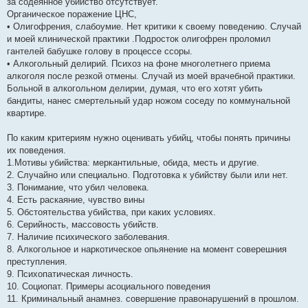
за содеянное убийство отсутствует.
Органическое поражение ЦНС,
• Олигофрения, слабоумие. Нет критики к своему поведению. Случай
и моей клинической практики .Подросток олигофрен проломил
гантелей бабушке голову в процессе ссоры.
• Алкогольный делирий. Психоз на фоне многолетнего приема
алкоголя после резкой отмены. Случай из моей врачебной практики.
Больной в алкогольном делирии, думая, что его хотят убить
бандиты, нанес смертельный удар ножом соседу по коммунальной
квартире.
По каким критериям нужно оценивать убийц, чтобы понять причины
их поведения.
1.Мотивы убийства: меркантильные, обида, месть и другие.
2. Случайно или специально. Подготовка к убийству были или нет.
3. Понимание, что убил человека.
4. Есть раскаяние, чувство вины
5. Обстоятельства убийства, при каких условиях.
6. Серийность, массовость убийств.
7. Наличие психического заболевания.
8. Алкогольное и наркотическое опьянение на момент соверешния
преступления.
9. Психопатическая личность.
10. Социопат. Примеры асоциального поведения
11. Криминальный анамнез. совершение правонарушений в прошлом.