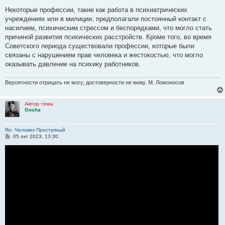
о
о
Некоторые профессии, такие как работа в психиатрических
б
учреждениях или в милиции, предполагали постоянный контакт с
щ
е
насилием, психическим стрессом и беспорядками, что могло стать
н
причиной развития психических расстройств. Кроме того, во время
и
е
Советского периода существовали профессии, которые были
связаны с нарушением прав человека и жестокостью, что могло
оказывать давление на психику работников.
Вероятности отрицать не могу, достоверности не вижу. М. Ломоносов
Автор темы
Gosha
Re: Человек Преступный
С
05 окт 2023, 13:30
о
о
б
щ
е
н
и
е