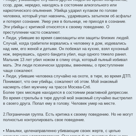
ссор, драк, нередко, находясь в состоянии алкогольного или
наркотического опьянения. Убийца ударил кулаком по голове
человека, который упал навзничь, ударившись затылком об асфальт
и потерял сознание. Умер уже в больнице, не приходя в сознание.
Эти убийцы с критикой относятся к своему поведению. О
преступлении часто сожалеют.
• Люди, убившие во время самозащиты или защиты близких людей.
Случай, когда грабители ворвались к человеку в дом, издевались
над ним, его женой и детьми. Он побежал на кухню, взял кухонный
нож, вернувшись, одного бандита убил, еще одного тяжело ранил.
Мальчик 13 лет убил ножом в спину отца, который пьяный избивал
мать. Эти люди психически здоровы, вменяемы, о преступлении
чаще сожалеют.
• Люди, убившие человека случайно на охоте, в тире, во время ДТП.
Понимают, что они убийцы, сожалеют об этом. Мой знакомый
насмерть сбил мужчину на трассе Москва-Спб.
Более трех месяцев находился в состоянии реактивной депрессии.
Во время стрельбы в тире другой мой знакомый случайно выстрелил
в своего друга. Попал ему в голову. Человек умер на месте.
2.Пограничная группа. Есть критика к своему поведению. Но не могут
полностью контролировать свое поведение.
• Маньяки, целенаправленно убивающие своих жертв, с целью