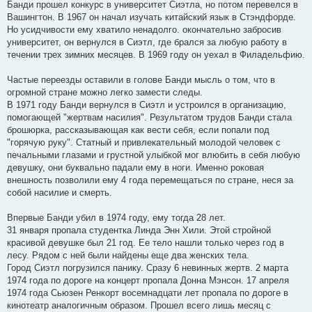
Банди прошел конкурс в университет Сиэтла, но потом перевелся в
Вашингтон. В 1967 он начал изучать китайский язык в Стэндфорде.
Но усидчивости ему хватило ненадолго. окончательно забросив
университет, он вернулся в Сиэтл, где брался за любую работу в
течении трех зимних месяцев. В 1969 году он уехал в Филадельфию.
Частые переезды оставили в голове Банди мысль о том, что в
огромной стране можно легко замести следы.
В 1971 году Банди вернулся в Сиэтл и устроился в организацию,
помогающей "жертвам насилия". Результатом трудов Банди стала
брошюрка, рассказывающая как вести себя, если попали под
"горячую руку". Статный и привлекательный молодой человек с
печальными глазами и грустной улыбкой мог влюбить в себя любую
девушку, они буквально падали ему в ноги. Именно роковая
внешность позволили ему 4 года перемещаться по стране, неся за
собой насилие и смерть.
Впервые Банди убил в 1974 году, ему тогда 28 лет.
31 января пропала студентка Линда Энн Хили. Этой стройной
красивой девушке был 21 год. Ее тело нашли только через год в
лесу. Рядом с ней были найдены еще два женских тела.
Город Сиэтл погрузился панику. Сразу 6 невинных жертв. 2 марта
1974 года по дороге на концерт пропала Донна Мэнсон. 17 апреля
1974 года Сьюзен Ренкорт восемнадцати лет пропала по дороге в
кинотеатр аналогичным образом. Прошел всего лишь месяц с