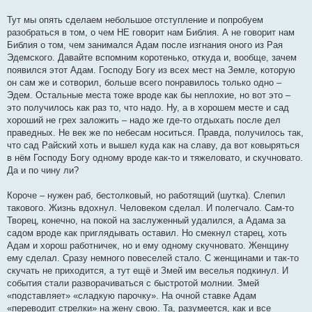
Тут мы опять сделаем небольшое отступление и попробуем
разобраться в том, о чем НЕ говорит нам Библия. А не говорит нам
Библия о том, чем занимался Адам после изгнания оного из Рая
Эдемского. Давайте вспомним коротенько, откуда и, вообще, зачем
появился этот Адам. Господу Богу из всех мест на Земле, которую
он сам же и сотворил, больше всего понравилось только одно –
Эдем. Остальные места тоже вроде как бы неплохие, но вот это –
это получилось как раз то, что надо. Ну, а в хорошем месте и сад
хороший не грех заложить – надо же где-то отдыхать после дел
праведных. Не век же по небесам носиться. Правда, получилось так,
что сад Райский хоть и вышел куда как на славу, да вот ковыряться
в нём Господу Богу одному вроде как-то и тяжеловато, и скучновато.
Да и по чину ли?
Короче – нужен раб, бестолковый, но работящий (шутка). Слепил
такового. Жизнь вдохнул. Человеком сделал. И полегчало. Сам-то
Творец, конечно, на покой на заслуженный удалился, а Адама за
садом вроде как приглядывать оставил. Но смекнул старец, хоть
Адам и хорош работничек, но и ему одному скучновато. Женщину
ему сделал. Сразу немного повеселей стало. С женщинами и так-то
скучать не приходится, а тут ещё и Змей им веселья подкинул. И
события стали разворачиваться с быстротой молнии. Змей
«подставляет» «сладкую парочку». На очной ставке Адам
«переводит стрелки» на жену свою. Та, разумеется, как и все