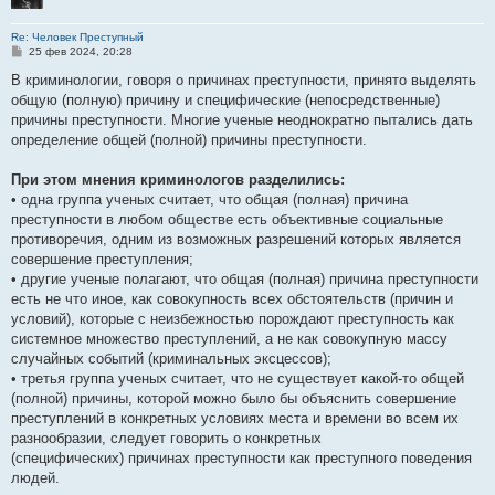
Re: Человек Преступный
С
25 фев 2024, 20:28
о
о
В криминологии, говоря о причинах преступности, принято выделять
б
общую (полную) причину и специфические (непосредственные)
щ
е
причины преступности. Многие ученые неоднократно пытались дать
н
определение общей (полной) причины преступности.
и
е
При этом мнения криминологов разделились:
• одна группа ученых считает, что общая (полная) причина
преступности в любом обществе есть объективные социальные
противоречия, одним из возможных разрешений которых является
совершение преступления;
• другие ученые полагают, что общая (полная) причина преступности
есть не что иное, как совокупность всех обстоятельств (причин и
условий), которые с неизбежностью порождают преступность как
системное множество преступлений, а не как совокупную массу
случайных событий (криминальных эксцессов);
• третья группа ученых считает, что не существует какой-то общей
(полной) причины, которой можно было бы объяснить совершение
преступлений в конкретных условиях места и времени во всем их
разнообразии, следует говорить о конкретных
(специфических) причинах преступности как преступного поведения
людей.