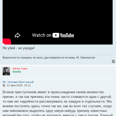
Не убей - не укради!
Вероятности отрицать не могу, достоверности не вижу. М. Ломоносов
Автор темы
Gosha
Re: Человек Преступный
С
21 фев 2024, 15:11
о
о
Всякое преступление имеет в происхождении своем множество
б
причин, и так как причины эти очень часто сливаются одна с другой,
щ
е
то нам нет надобности рассматривать их каждую в отдельности. Мы
н
можем поступить здесь точно так же, как во всех тех случаях, когда
и
е
нам невозможно выделить одну какую-нибудь причину известных
явлений без того, чтобы не затронуть вместе с тем и другие. Каждый