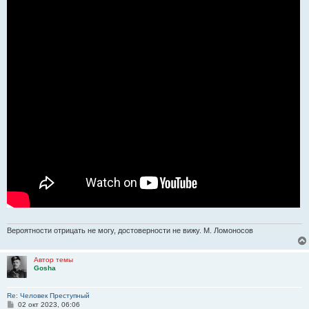
н
и
е
Вероятности отрицать не могу, достоверности не вижу. М. Ломоносов
Автор темы
Gosha
Re: Человек Преступный
С
02 окт 2023, 06:06