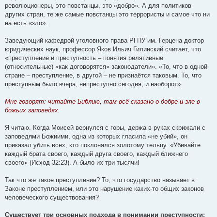
революционеры, это повстанцы, это «добро». А для политиков
других стран, те же самые повстанцы это террористы и самое что ни
на есть «зло».
Заведующий кафедрой уголовного права РГПУ им. Герцена доктор
юридических наук, профессор Яков Ильич Гилинский считает, что
«преступление и преступность – понятия релятивные
(относительные) «как договорятся» законодатели». «То, что в одной
стране – преступление, в другой – не признаётся таковым. То, что
преступным было вчера, непреступно сегодня, и наоборот».
Мне говорят: читайте Библию, там всё сказано о добре и зле в
божьих заповедях.
Я читаю. Когда Моисей вернулся с горы, держа в руках скрижали с
заповедями Божиими, одна из которых гласила «не убий», он
приказал убить всех, кто поклонялся золотому тельцу. «Убивайте
каждый брата своего, каждый друга своего, каждый ближнего
своего» (Исход 32:23). А было их три тысячи!
Так что же такое преступление? То, что государство называет в
Законе преступлением, или это нарушение каких-то общих законов
человеческого существования?
Существует три основных подхода в понимании преступности: