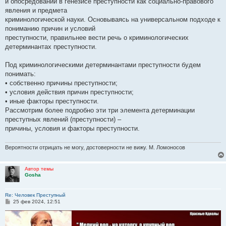
и опосредований в генезисе преступности как социально-правового
явления и предмета
криминологической науки. Основываясь на универсальном подходе к
пониманию причин и условий
преступности, правильнее вести речь о криминологических
детерминантах преступности.
Под криминологическими детерминантами преступности будем
понимать:
• собственно причины преступности;
• условия действия причин преступности;
• иные факторы преступности.
Рассмотрим более подробно эти три элемента детерминации
преступных явлений (преступности) –
причины, условия и факторы преступности.
Вероятности отрицать не могу, достоверности не вижу. М. Ломоносов
Автор темы
Gosha
Re: Человек Преступный
С
25 фев 2024, 12:51
о
о
б
щ