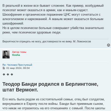
В реальной в жизни все бывает сложнее. Как пример, возбудимый
психопат может оказаться в армии, как и маньяк-садист.
Шизофрения и органическое поражение ЦНС могут сочетаться с
алкоголизмом и наркоманией. А маньяк может оказаться больным
шизофренией.
Но в целом психически больные совершают убийства значительно
реже, чем психически здоровые люди.
Вероятности отрицать не могу, достоверности не вижу. М. Ломоносов
Автор темы
Gosha
Re: Человек Преступный
С
01 мар 2024, 06:04
о
о
❖ ❖ ❖
б
щ
Теодор Банди родился в Берлингтоне,
е
н
штат Вермонт.
и
е
Его мать была родом из состоятельной семьи, отец был солдатом,
вернувшимся в Европу после войны. Банди был приемным сыном,
что никак не отразилось на его отношениях с семьей. После школы