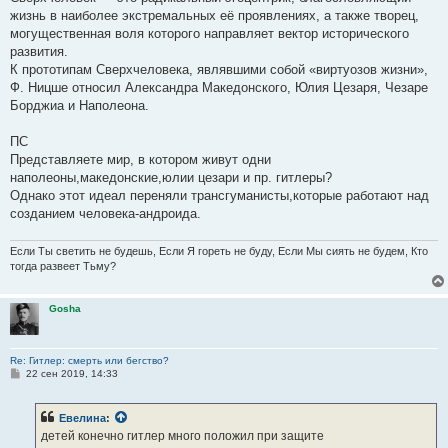
жизнь в наиболее экстремальных её проявлениях, а также творец,
могущественная воля которого направляет вектор исторического
развития.
К прототипам Сверхчеловека, являвшими собой «виртуозов жизни»,
Ф. Ницше относил Александра Македонского, Юлия Цезаря, Чезаре
Борджиа и Наполеона.
ПС
Представляете мир, в котором живут одни
наполеоны,македонские,юлии цезари и пр. гитлеры?
Однако этот идеал переняли трансгуманисты,которые работают над
созданием человека-андроида.
Если Ты светить не будешь, Если Я гореть не буду, Если Мы сиять не будем, Кто
тогда развеет Тьму?
Gosha
Re: Гитлер: смерть или бегство?
С
22 сен 2019, 14:33
о
о
б
Евелина
:
щ
е
детей конечно гитлер много положил при защите
н