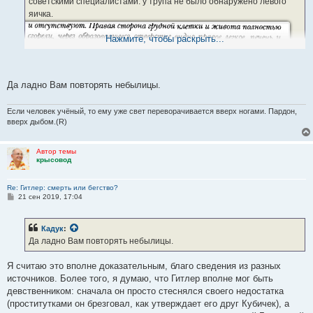
советскими специалистами: у трупа не было обнаружено левого
яичка.
Нажмите, чтобы раскрыть...
Да ладно Вам повторять небылицы.
Экспертиза приведена в книге Ульриха Фёлькляйна «Смерть
Гитлера». И профессор-уролог из Мюнхена Киллойтнер, у которого
Если человек учёный, то ему уже свет переворачивается вверх ногами. Пардон,
лечился Гитлер (от чего, например?) утверждал, что у его пациента
вверх дыбом.(R)
не было одного яичка, и что он не мог ему помочь, поскольку
организм уже сформировался. Об этом рассказывается в книге
Автор темы
одной из четырех секретарш Гитлера (Шрёдер Криста «Я была
крысовод
секретарём Гитлера»).
Re: Гитлер: смерть или бегство?
С
21 сен 2019, 17:04
о
о
б
Кадук
:
щ
е
Да ладно Вам повторять небылицы.
н
и
е
Я считаю это вполне доказательным, благо сведения из разных
источников. Более того, я думаю, что Гитлер вполне мог быть
девственником: сначала он просто стеснялся своего недостатка
(проститутками он брезговал, как утверждает его друг Кубичек), а