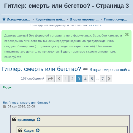
Гитлер: смерть или бегство? - Страница 3
Исторический форум
Крупнейшие войны
Вторая мировая война
Гитлер: смерть или бегство?
Грикспур - календарь игр и счёт сезона:
на сайте
.
Дорогие друзья! Это форум об истории, а не о форумчанах. За любое хамство и
переходы на личности мы выносим предупреждения. За предупреждениями
следуют блокировки (от одного дня до года, по нарастающей). Нам очень
неприятно это делать, но приходится. Будьте терпимее к своим оппонентам,
пожалуйста
Гитлер: смерть или бегство?
⇐
Вторая мировая война
Страница
3
из
7
1
2
3
4
5
7
Пред.
След.
167 сообщений
…
Кадук
Re: Гитлер: смерть или бегство?
С
04 сен 2019, 20:08
о
о
б
крысовод
:
щ
е
н
Кадук
:
и