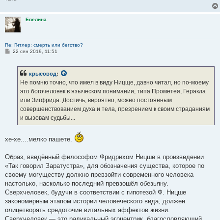
Евелина
Re: Гитлер: смерть или бегство?
С
22 сен 2019, 11:51
о
о
б
крысовод
:
щ
е
Не помню точно, что имел в виду Ницще, давно читал, но по-моему
н
это богочеловек в языческом понимании, типа Прометея, Геракла
и
е
или Зигфрида. Достичь, вероятно, можно постоянным
совершенствованием духа и тела, презрением к своим страданиям
и вызовам судьбы...
хе-хе....мелко пашете.
Образ, введённый философом Фридрихом Ницше в произведении
«Так говорил Заратустра», для обозначения существа, которое по
своему могуществу должно превзойти современного человека
настолько, насколько последний превзошёл обезьяну.
Сверхчеловек, будучи в соответствии с гипотезой Ф. Ницше
закономерным этапом истории человеческого вида, должен
олицетворять средоточие витальных аффектов жизни.
Сверхчеловек — это радикальный эгоцентрик, благословляющий