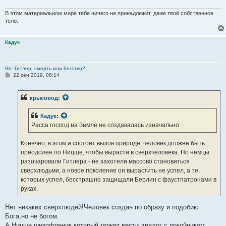
В этом материальном мире тебе ничего не принадлежит, даже твоё собственное
тело.
Кадук
Re: Гитлер: смерть или бегство?
С
22 сен 2019, 08:14
о
о
б
крысовод
:
щ
е
н
Кадук
:
и
е
Расса господ на Земле не создавалась изначально.
Конечно, в этом и состоит вызов природе: человек должен быть
преодолен по Ницще, чтобы вырасти в сверхчеловека. Но немцы
разочаровали Гитлера - не захотели массово становиться
сверхлюдьми, а новое поколение он вырастить не успел, а те,
которых успел, бесстрашно защищали Берлин с фаустпатронами в
руках.
Нет никаких сверхлюдей!Человек создан по образу и подобию
Бога,но не богом.
А Ницше шизофреник который может вести диалог с покойником.