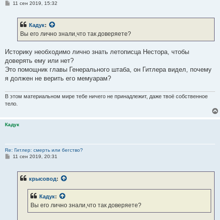
С
Как мне стало известно позднее, обстановка в Берлине 29 и 30
11 сен 2019, 15:32
о
апреля еще больше ухудшилась. 29 апреля комендант обороны
о
б
Берлина генерал Вейдлинг вновь предложил Гитлеру организовать
Кадук
:
щ
всеми силами прорыв в направлении Потсдама, чтобы соединиться
е
Вы его лично знали,что так доверяете?
н
с армией генерала Венка. И Гитлер опять отказался последовать
и
этому совету. 30 апреля между 15.00 и 16.00 фюрер застрелился в
е
Историку необходимо лично знать летописца Нестора, чтобы
своих апартаментах, расположенные в бункере имперской
доверять ему или нет?
канцелярии. Ева Браун в это же самое время покончила с собой,
Это помощник главы Генерального штаба, он Гитлера видел, почему
приняв сильнодействующий яд. Тела обоих, завернутые в одеяла,
я должен не верить его мемуарам?
вынесли во внутренний двор имперской канцелярии, облили
бензином и сожгли.
В этом материальном мире тебе ничего не принадлежит, даже твоё собственное
тело.
Кадук
Re: Гитлер: смерть или бегство?
С
11 сен 2019, 20:31
о
о
б
крысовод
:
щ
е
н
Кадук
:
и
е
Вы его лично знали,что так доверяете?