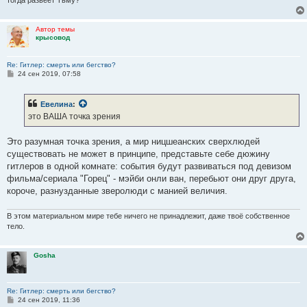
тогда развеет Тьму?
Автор темы
крысовод
Re: Гитлер: смерть или бегство?
С
24 сен 2019, 07:58
о
о
б
Евелина
:
щ
е
это ВАША точка зрения
н
и
е
Это разумная точка зрения, а мир ницшеанских сверхлюдей
существовать не может в принципе, представьте себе дюжину
гитлеров в одной комнате: события будут развиваться под девизом
фильма/сериала "Горец" - мэйби онли ван, перебьют они друг друга,
короче, разнузданные зверолюди с манией величия.
В этом материальном мире тебе ничего не принадлежит, даже твоё собственное
тело.
Gosha
Re: Гитлер: смерть или бегство?
С
24 сен 2019, 11:36