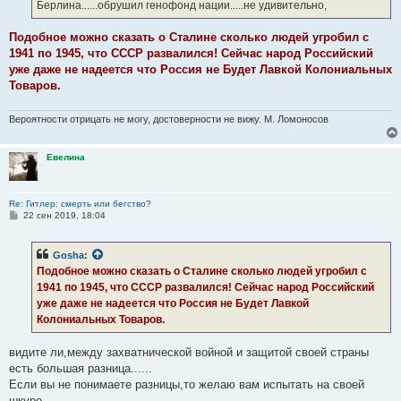
Берлина......обрушил генофонд нации.....не удивительно,
и
е
Подобное можно сказать о Сталине сколько людей угробил с
1941 по 1945, что СССР развалился! Сейчас народ Российский
уже даже не надеется что Россия не Будет Лавкой Колониальных
Товаров.
Вероятности отрицать не могу, достоверности не вижу. М. Ломоносов
Евелина
Re: Гитлер: смерть или бегство?
С
22 сен 2019, 18:04
о
о
б
Gosha
:
щ
е
Подобное можно сказать о Сталине сколько людей угробил с
н
1941 по 1945, что СССР развалился! Сейчас народ Российский
и
е
уже даже не надеется что Россия не Будет Лавкой
Колониальных Товаров.
видите ли,между захватнической войной и защитой своей страны
есть большая разница......
Если вы не понимаете разницы,то желаю вам испытать на своей
шкуре.