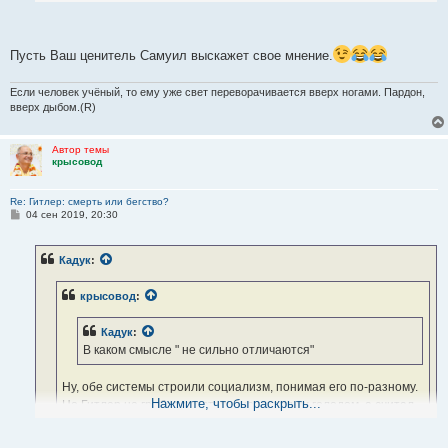
фрагмент, влезший под сканер А4, фотоаппарата у меня временно
нет.
Пусть Ваш ценитель Самуил выскажет свое мнение.
Если человек учёный, то ему уже свет переворачивается вверх ногами. Пардон,
вверх дыбом.(R)
Автор темы
крысовод
Re: Гитлер: смерть или бегство?
С
04 сен 2019, 20:30
о
о
б
Кадук
:
щ
е
н
крысовод
:
и
е
Кадук
:
В каком смысле " не сильно отличаются"
Ну, обе системы строили социализм, понимая его по-разному.
Нажмите, чтобы раскрыть...
Но Гитлер не грабил крестьян, не морил их голодом, а считал
их цветом нации, носителем традиций и нравственности,
солью земли. А большевики? Эти евреи традиционно землю