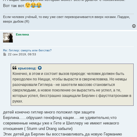
Вот так вот.
Если человек учёный, то ему уже свет переворачивается вверх ногами. Пардон,
вверх дыбом.(R)
Евелина
Re: Гитлер: смерть или бегство?
С
22 сен 2019, 09:53
о
о
б
крысовод
:
щ
е
Конечно, в этом и состоит вызов природе: человек должен быть
н
преодолен по Ницще, чтобы вырасти в сверхчеловека. Но немцы
и
е
разочаровали Гитлера - не захотели массово становиться
сверхлюдьми, а новое поколение он вырастить не успел, а те,
которых успел, бесстрашно защищали Берлин с фаустпатронами в
руках.
детей конечно гитлер много положил при защите
Берлина......обрушил генофонд нации.....не удивительно,что
современные немцы уже к Гете и Шиллеру не имеют никакого
отношения ( Sturm und Drang забыли)
Этих детей,да Берлин бы восстанавливать,да новую Германию