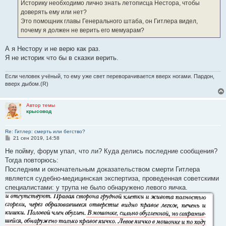
Историку необходимо лично знать летописца Нестора, чтобы
доверять ему или нет?
Это помощник главы Генерального штаба, он Гитлера видел,
почему я должен не верить его мемуарам?
А я Нестору и не верю как раз.
Я не историк что бы в сказки верить.
Если человек учёный, то ему уже свет переворачивается вверх ногами. Пардон,
вверх дыбом.(R)
Автор темы
крысовод
Re: Гитлер: смерть или бегство?
С
21 сен 2019, 14:58
о
о
Не пойму, форум упал, что ли? Куда делись последние сообщения?
б
Тогда повторюсь:
щ
е
Последним и окончательным доказательством смерти Гитлера
н
является судебно-медицинская экспертиза, проведенная советскими
и
е
специалистами: у трупа не было обнаружено левого яичка.