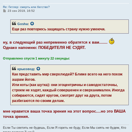
Re: Гитлер: смерть или бегство?
С
23 сен 2019, 16:52
о
о
б
Gosha
:
щ
е
Еще раз повторюсь защищать страну нужно умеючи.
н
и
е
ну, в следующий раз непременно обратятся к вам.......
Однако напомню: ПОБЕДИТЕЛЯ НЕ СУДЯТ.
Отправлено спустя 1 минуту 22 секунды:
крысовод
:
Как представить мир сверхлюдей? Ближе всего на него похож
ашрам йогов.
Или коты (как шутка): они эгоцентричны и самодостаточны,
строем не ходят, каждый совершенен и сверханимален. Иногда
собираются, сидят кругом, смотрят друг на друга, потом
разбегаются по своим делам.
мне нравится ваша точка зрения на этот вопрос....но это ВАША
точка зрения.
Если Ты светить не будешь, Если Я гореть не буду, Если Мы сиять не будем, Кто