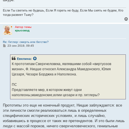
Если Ты светить не будешь, Если Я гореть не буду, Если Мы сиять не будем, Кто
тогда развеет Тьму?
Автор темы
крысовод
Re: Гитлер: смерть или бегство?
С
23 сен 2019, 09:45
о
о
б
Евелина
:
щ
е
К прототипам Сверхчеловека, являвшими собой «виртуозов
н
жизни», Ф. Ницше относил Александра Македонского, Юлия
и
е
Цезаря, Чезаре Борджиа и Наполеона.
ПС
Представляете мир, в котором живут одни
наполеоны,македонские,юлии цезари и пр. гитлеры?
Прототипы это еще не конечный продукт, Ницше заблуждается: все
эти личности смогли реализоваться лишь в определенных
специфических исторических условиях, и лишь случайно,
избавившись в процессе от таких же претендентов. И это были лишь
люди с массой пороков, ничего сверхчеловеческого, гениальные