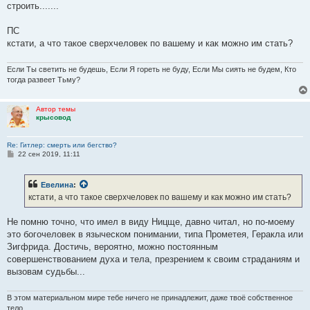
строить.......
ПС
кстати, а что такое сверхчеловек по вашему и как можно им стать?
Если Ты светить не будешь, Если Я гореть не буду, Если Мы сиять не будем, Кто
тогда развеет Тьму?
Автор темы
крысовод
Re: Гитлер: смерть или бегство?
С
22 сен 2019, 11:11
о
о
б
Евелина
:
щ
е
кстати, а что такое сверхчеловек по вашему и как можно им стать?
н
и
е
Не помню точно, что имел в виду Ницще, давно читал, но по-моему
это богочеловек в языческом понимании, типа Прометея, Геракла или
Зигфрида. Достичь, вероятно, можно постоянным
совершенствованием духа и тела, презрением к своим страданиям и
вызовам судьбы...
В этом материальном мире тебе ничего не принадлежит, даже твоё собственное
тело.