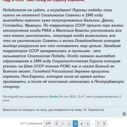
Победителя не судят, а осуждают! Пировы победы пока
никто не отменял! Сталинские Советы в 1945 году
выглядели намного хуже оккупированных Бельгии, Дании,
Голландии, Франции. По территории СССР прошли три волны
отступление когда РККА и Местные Власти уничтожали все
что можно уничтожить, оккупация когда вывозилось все
что не уничтожили Советы и волна Освобождения которая
вообще разрушила все что оставалось еще целым. Западная
территория СССР превратилась в пустыню - это
называется Сталинская Победа. Особо смешно выглядит
образованная в 1945 году Социалистическая Европа которая
уселась на Шею СССР точнее РСФС как в сказке Битый не
Битого везет. Голодной Российской деревне пришлось
кормить Пол-Европы, которая жила во время войны
припеваючи, а после её окончания записалась в Пострадавшую
сторону.
Последний раз редактировалось
Gosha
24 сен 2019, 11:47, всего редактировалось 2
раза.
Вероятности отрицать не могу, достоверности не вижу. М. Ломоносов
Страница
3
из
7
1
2
3
4
5
7
Пред.
След.
167 сообщений
…