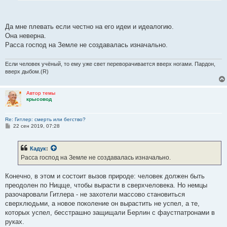
мировой революцией: Гитлер не мыслил понятиями нации, но
понятиями породы - породы господ. И да, Гитлер был
революционером, он считал, что революция должна длиться вечно,
Да мне плевать если честно на его идеи и идеалогию.
но он отрицал классовую борьбу как анахронизм, поэтому он не
Она неверна.
национализировал средства производства, а национализировал
Расса господ на Земле не создавалась изначально.
людей, будь то владельцы заводов или рядовые рабочие.
Если человек учёный, то ему уже свет переворачивается вверх ногами. Пардон,
вверх дыбом.(R)
Автор темы
крысовод
Re: Гитлер: смерть или бегство?
С
22 сен 2019, 07:28
о
о
б
Кадук
:
щ
е
Расса господ на Земле не создавалась изначально.
н
и
е
Конечно, в этом и состоит вызов природе: человек должен быть
преодолен по Ницще, чтобы вырасти в сверхчеловека. Но немцы
разочаровали Гитлера - не захотели массово становиться
сверхлюдьми, а новое поколение он вырастить не успел, а те,
которых успел, бесстрашно защищали Берлин с фаустпатронами в
руках.