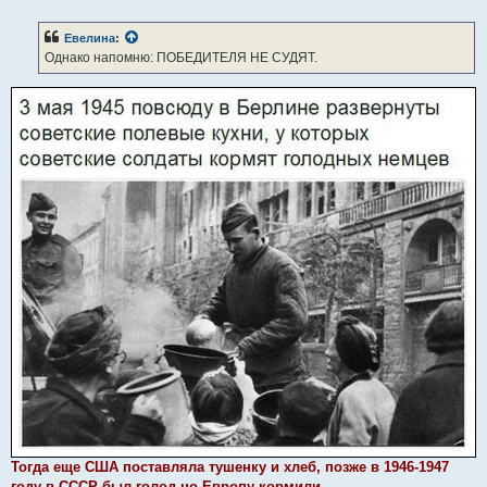
о
о
б
Евелина
:
щ
е
Однако напомню: ПОБЕДИТЕЛЯ НЕ СУДЯТ.
н
и
е
Тогда еще США поставляла тушенку и хлеб, позже в 1946-1947
году в СССР был голод но Европу кормили.