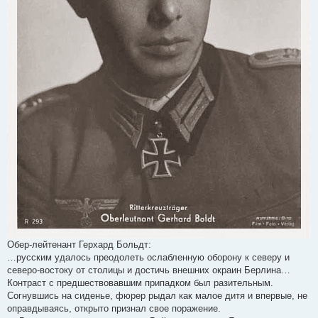
Пусть Ваш ценитель Самуил выскажет свое мнение.
Боюсь, Самюэля перекорёжит, ведь Гитлер кастрировал гомосеков
и сажал в концлагеря.
Обер-лейтенант Герхард Больдт:
…русским удалось преодолеть ослабленную оборону к северу и
северо-востоку от столицы и достичь внешних окраин Берлина…
Контраст с предшествовавшим припадком был разительным.
Согнувшись на сиденье, фюрер рыдал как малое дитя и впервые, не
оправдываясь, открыто признал свое поражение.