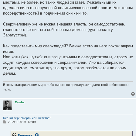
местами, не более, но таких людей хватает. Уникальными их
сделала сила от полученной политическо-военной власти. Без толпы
посредственностей в подчинении они - ничто.
Сверхчеловеку же не нужна внешняя власть, он самодостаточен,
главные его враги - его собственные демоны (дух печали у
Заратустры).
Как представить мир сверхлюдей? Ближе всего на него похож ашрам
йогов.
Или коты (как шутка): они эгоцентричны и самодостаточны, строем не
ходят, каждый совершенен и сверханимален. Иногда собираются,
сидят кругом, смотрят друг на друга, потом разбегаются по своим
делам.
В этом материальном мире тебе ничего не принадлежит, даже твоё собственное
тело.
Gosha
Re: Гитлер: смерть или бегство?
С
23 сен 2019, 13:09
о
о
б
Евелина
: