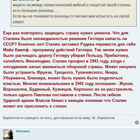
щ
е
видите ли,между захватнической войной и защитой своей страны
н
есть большая разница......
и
е
Если вы не понимаете разницы,то желаю вам испытать на своей
шкуре.
Еще раз повторюсь защищать страну нужно умеючи. Что для
Сталина было неожиданностью решение Гитлера напасть на
СССР? Конечно нет! Сталин заставил Радека перевести для себя
Майн Кампф - программу действий Гитлера. Так зачем нужно
было расчищать дорогу Гитлеру убирая Польшу, Прибалтику,
озлоблять Финляндию. Сталин прозрел в 1941 году, когда с
опозданием начал заниматься обороной страны. Может ненужно
было устранять Фрунзе, Троцкого, Тухачевского, Якира,
Уборевича, Блюхера, может быть нужно было поделиться
властью. Многие военачальники в 1941 году оплошали - Жуков,
Ворошилов, Буденный, Кузнецов, Кирпонос их не расстреляли,
только одного Павлова поставили к стенке. После гибели
Ударной армии Власов бежал к немцам понимая что Сталин
может его прислонить к стенке.
Вероятности отрицать не могу, достоверности не вижу. М. Ломоносов
Евелина