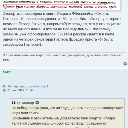
Экспертиза приведена в книге Ульриха Фёлькляйна «Смерть
Гитлера». И профессор-уролог из Мюнхена Киллойтнер, у которого
лечился Гитлер (от чего, например?) утверждал, что у его пациента
не было одного яичка, и что он не мог ему помочь, поскольку
организм уже сформировался. Об этом рассказывается в книге
одной из четырех секретарш Гитлера (Шрёдер Криста «Я была
секретарём Гитлера»).
В этом материальном мире тебе ничего не принадлежит, даже твоё собственное
тело.
Кадук
Re: Гитлер: смерть или бегство?
С
21 сен 2019, 16:47
о
о
б
крысовод
:
щ
е
Не пойму, форум упал, что ли? Куда делись последние сообщения?
н
Тогда повторюсь:
и
е
Последним и окончательным доказательством смерти Гитлера
является судебно-медицинская экспертиза, проведенная