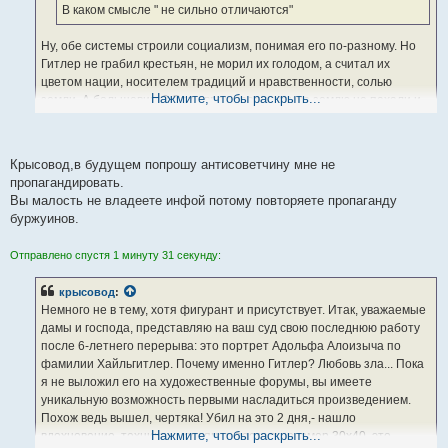
е
В каком смысле " не сильно отличаются"
Ну, обе системы строили социализм, понимая его по-разному. Но
Гитлер не грабил крестьян, не морил их голодом, а считал их
цветом нации, носителем традиций и нравственности, солью
Нажмите, чтобы раскрыть...
земли. А большевики? Эти евреи традиционно землю не пахали и
крестьянин им был чужд, потому и беспредельничали. И не
немецкие солдаты добровольно перебегали к противнику, но
советские.
Крысовод,в будущем попрошу антисоветчину мне не
пропагандировать.
Вы малость не владеете инфой потому повторяете пропаганду
буржуинов.
Отправлено спустя 1 минуту 31 секунду:
крысовод
:
Немного не в тему, хотя фигурант и присутствует. Итак, уважаемые
дамы и господа, представляю на ваш суд свою последнюю работу
после 6-летнего перерыва: это портрет Адольфа Алоизыча по
фамилии Хайльгитлер. Почему именно Гитлер? Любовь зла... Пока
я не выложил его на художественные форумы, вы имеете
уникальную возможность первыми насладиться произведением.
Похож ведь вышел, чертяка! Убил на это 2 дня,- нашло
Нажмите, чтобы раскрыть...
вдохновение, техника - масляная пастель, размер 30х40, это