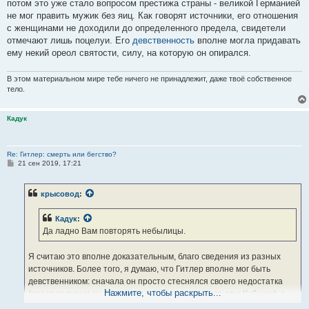
потом это уже стало вопросом престижа страны - великой Германией
не мог править мужик без яиц. Как говорят источники, его отношения
с женщинами не доходили до определенного предела, свидетели
отмечают лишь поцелуи. Его
девственность
вполне могла придавать
ему некий ореол святости, силу, на которую он опирался.
В этом материальном мире тебе ничего не принадлежит, даже твоё собственное
тело.
Кадук
Re: Гитлер: смерть или бегство?
С
21 сен 2019, 17:21
о
о
б
крысовод
:
щ
е
н
Кадук
:
и
е
Да ладно Вам повторять небылицы.
Я считаю это вполне доказательным, благо сведения из разных
источников. Более того, я думаю, что Гитлер вполне мог быть
девственником: сначала он просто стеснялся своего недостатка
Нажмите, чтобы раскрыть...
(проститутками он брезговал, как утверждает его друг Кубичек), а
потом это уже стало вопросом престижа страны - великой