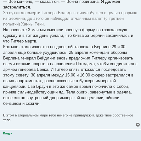
— Все кончено, — сказал он. — Война проиграна.
Я должен
застрелиться.
За сутки до смерти Гитлера Больдт покинул бункер с целью прорыва
из Берлина, до этого он наблюдал отчаянный взлет (с третьей
попытки) Ханны Рейч.
На рассвете 3 мая мы сменили военную форму на гражданскую
одежду и в тот же день узнали, что битва за Берлин закончилась и
что Гитлер мертв.
Как мне стало известно позднее, обстановка в Берлине 29 и 30
апреля еще больше ухудшилась. 29 апреля комендант обороны
Берлина генерал Вейдлинг вновь предложил Гитлеру организовать
всеми силами прорыв в направлении Потсдама, чтобы соединиться с
армией генерала Венка. И Гитлер опять отказался последовать
этому совету. 30 апреля между 15.00 и 16.00 фюрер застрелился в
своих апартаментах, расположенные в бункере имперской
канцелярии. Ева Браун в это же самое время покончила с собой,
приняв сильнодействующий яд. Тела обоих, завернутые в одеяла,
вынесли во внутренний двор имперской канцелярии, облили
бензином и сожгли.
В этом материальном мире тебе ничего не принадлежит, даже твоё собственное
тело.
Кадук