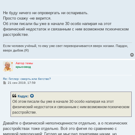
Германией не мог править мужик без яиц. Как говорят источники,
его отношения с женщинами не доходили до определенного
Не буду ничего ни опровергать ни оспаривать.
предела, свидетели отмечают лишь поцелуи. Его
девственность
Просто скажу -не верится.
вполне могла придавать ему некий ореол святости, силу, на
Об этом писали бы уже в начале 30 особо напирая на этот
которую он опирался.
физический недостаток и связанным с ним возможном психическом
расстройстве.
Если человек учёный, то ему уже свет переворачивается вверх ногами. Пардон,
вверх дыбом.(R)
Автор темы
крысовод
Re: Гитлер: смерть или бегство?
С
21 сен 2019, 17:59
о
о
б
Кадук
:
щ
е
Об этом писали бы уже в начале 30 особо напирая на этот
н
физический недостаток и связанным с ним возможном психическом
и
е
расстройстве.
Давайте о физической неполноценности отдельно, а о психических
расстройствах тоже отдельно. Всё это фигня по сравнению с
мировой революцией: Гитлер не мыслил понятиями нации, но