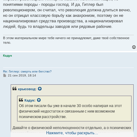
понятиями породы - породы господ. И да, Гитлер был
революционером, он считал, что революция должна длиться вечно,
но он отрицал классовую борьбу как анахронизм, поэтому он не
национализировал средства производства, а национализировал
людей, будь то владельцы заводов или рядовые рабочие.
В этом материальном мире тебе ничего не принадлежит, даже твоё собственное
тело.
Кадук
Re: Гитлер: смерть или бегство?
С
21 сен 2019, 18:14
о
о
б
крысовод
:
щ
е
н
Кадук
:
и
е
Об этом писали бы уже в начале 30 особо напирая на этот
физический недостаток и связанным с ним возможном
психическом расстройстве.
Давайте о физической неполноценности отдельно, а о психических
Нажмите, чтобы раскрыть...
расстройствах тоже отдельно. Всё это фигня по сравнению с