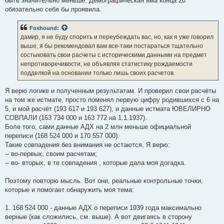
быть значительно меньше. Демографическая яма конца 20
обязательно себя бы проявила.
Foxhound
:
дамир, я не буду спорить и переубеждать вас, но, как я уже говорил
выше, я бы рекомендовал вам все-таки постараться тщательно
состыковать свои расчеты с историческими данными на предмет
непротиворечивости, не объявляя статистику рождаемости
подделкой на основании только лишь своих расчетов.
Я верю логике и полученным результатам. И проверил свои расчёты
на том же истмате, просто поменял первую цифру родившихся с 6 на
5, и мой расчёт (193 617 и 193 627), и данные истмата ЮВЕЛИРНО
СОВПАЛИ (163 734 000 и 163 772 на 1.1.1937).
Боле того, сами данные АДХ на 2 млн меньше официальной
переписи (168 524 000 и 170 557 000).
Такие совпадения без внимания не остаются. Я верю:
-- во-первых, своим расчетам;
-- во- вторых, в те совпадения , которые дала моя догадка.
Поэтому повторю мысль. Вот они, реальные контрольные точки,
которые и помогает обнаружить моя тема:
1. 168 524 000 - данные АДХ о переписи 1939 года максимально
верные (как сложились, см. выше). А вот двигаясь в сторону