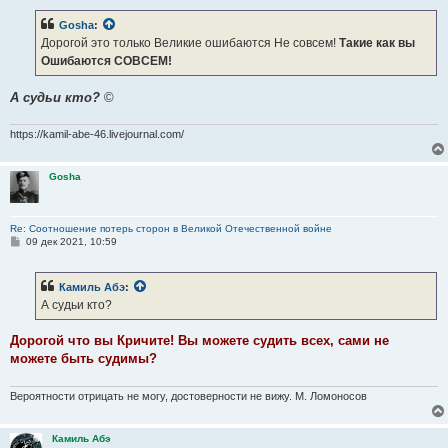
о
б
Gosha
:
щ
е
Дорогой это только Великие ошибаются Не совсем!
Такие как вы
н
Ошибаются СОВСЕМ!
и
е
А судьи кто?
©
https://kamil-abe-46.livejournal.com/
Gosha
Re: Соотношение потерь сторон в Великой Отечественной войне
С
09 дек 2021, 10:59
о
о
б
Камиль Абэ
:
щ
е
А судьи кто?
н
и
е
Дорогой что вы Кричите! Вы можете судить всех, сами не
можете быть судимы?
Вероятности отрицать не могу, достоверности не вижу. М. Ломоносов
Камиль Абэ