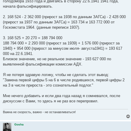
голодомора 1933 года и двигаясь в сторону 22.6.1941 1941 года,
начала фальсифицировать.
2. 168 524 - 2 362 000 (прирост за 1938 по данным ЗАГСа) - 2 428 000
(прирост за 1937 по данным ЗАГСа) = 163 734 и 163 772 000 от
Госкомстата 1964. (данные переписи 1937).
3. 168 525 + 20 270 = 188 794 000
188 794 000 + 2 293 000 (прирост за 1939) + 1 576 000 (прирост за
1940) + 954 000 (прирост за минусом июля- августа1941) = 193 617
000 на 22.6.1941.
Близкое значение, но не реальное значение - 193 627 000 по
выявленной фальсификации комиссии АДХ.
Я не потеря здравую логику, чтобы не сделать этот вывод:
"Замена первой цифры 5 на 6 в числе родившихся, первой цифры 2
на 3 в числе прироста - это сознательный подлог."
Мне нечего добавить и если два года назад я сомневался, после
дискуссии с Вами, то здесь я не раз все перепровил.
Важна не скорость, важно - не останавливаться!
Gosha