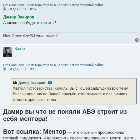
Re: Соотношение потерь сторон в Великой Отечественной войне
С
10 дек 2021, 18:07
о
о
Дамир Закиров
,
б
А может не будете хамить?
щ
е
н
и
https://kamil-abe-46.livejournal.com/
е
Gosha
Re: Соотношение потерь сторон в Великой Отечественной войне
С
10 дек 2021, 19:12
о
о
б
Дамир Закиров
:
щ
е
Хватил пустозвонства, Камиль! Вы с Гошей зафлудили всю тему.
н
Внёс изменения по Вашей просьбе, ознакомьтесь и без лишних
и
е
комментариев вне темы.
Дамир вы что не поняли АБЭ строит из
себя ментора!
Вот ссылка: Ментор
— это опытный профессионал,
готовый поддержать и вдохновить своего подопечного, менти, в его