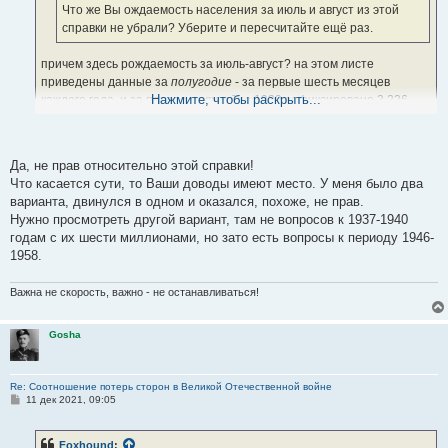
е
Что же Вы ождаемость населения за июль и август из этой
справки не убрали? Уберите и пересчитайте ещё раз.
причем здесь рождаемость за июль-август? на этом листе
приведены данные за
полугодие
- за первые шесть месяцев
Нажмите, чтобы раскрыть...
каждого года. и за первое
полугодие
1939 зафиксировано 3 226
062 родившихся. посмотрите внимательнее. о числе браков там
прямо так и сказано "за 6 месяцев".
а предварительные цифры за июль и август указаны дальше, на
Да, не прав относительно этой справки!
следующих страницах документа, отдельно за каждый месяц.
Что касается сути, то Ваши доводы имеют место. У меня было два
варианта, двинулся в одном и оказался, похоже, не прав.
Нужно просмотреть другой вариант, там не вопросов к 1937-1940
годам с их шести миллионами, но зато есть вопросы к периоду 1946-
1958.
Важна не скорость, важно - не останавливаться!
Gosha
Re: Соотношение потерь сторон в Великой Отечественной войне
С
11 дек 2021, 09:05
о
о
б
Foxhound
:
щ