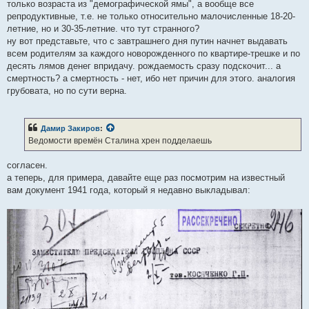
только возраста из "демографической ямы", а вообще все
репродуктивные, т.е. не только относительно малочисленные 18-20-
летние, но и 30-35-летние. что тут странного?
ну вот представьте, что с завтрашнего дня путин начнет выдавать
всем родителям за каждого новорожденного по квартире-трешке и по
десять лямов денег впридачу. рождаемость сразу подскочит... а
смертность? а смертность - нет, ибо нет причин для этого. аналогия
грубовата, но по сути верна.
Дамир Закиров
:
Ведомости времён Сталина хрен подделаешь
согласен.
а теперь, для примера, давайте еще раз посмотрим на известный
вам документ 1941 года, который я недавно выкладывал: