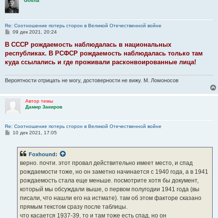
Gosha
Re: Соотношение потерь сторон в Великой Отечественной войне
С
09 дек 2021, 20:24
о
о
В СССР рождаемость наблюдалась в национальных
б
республиках. В РСФСР рождаемость наблюдалась только там
щ
е
куда ссылались и где проживали расконвоированные лица!
н
и
е
Вероятности отрицать не могу, достоверности не вижу. М. Ломоносов
Автор темы
Дамир Закиров
Re: Соотношение потерь сторон в Великой Отечественной войне
С
10 дек 2021, 17:05
о
о
б
Foxhound
:
щ
е
верно. почти. этот провал действительно имеет место, и спад
н
рождаемости тоже, но он заметно начинается с 1940 года, а в 1941
и
е
рождаемость стала еще меньше. посмотрите хотя бы документ,
который мы обсуждали выше, о первом полугодии 1941 года (вы
писали, что нашли его на истмате). там об этом факторе сказано
прямым текстом сразу после таблицы.
что касается 1937-39, то и там тоже есть спад, но он