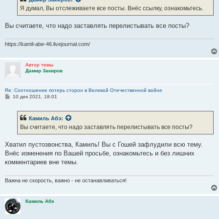
щ
е
Я думал, Вы отслеживаете все посты. Внёс ссылку, ознакомьтесь.
н
и
е
Вы считаете, что надо заставлять перелистывать все посты?
https://kamil-abe-46.livejournal.com/
Автор темы
Дамир Закиров
Re: Соотношение потерь сторон в Великой Отечественной войне
С
10 дек 2021, 18:01
о
о
б
Камиль Абэ
:
щ
е
Вы считаете, что надо заставлять перелистывать все посты?
н
и
е
Хватил пустозвонства, Камиль! Вы с Гошей зафлудили всю тему.
Внёс изменения по Вашей просьбе, ознакомьтесь и без лишних
комментариев вне темы.
Важна не скорость, важно - не останавливаться!
Камиль Абэ