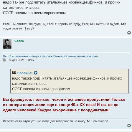
надо так же подсчитать итальянцев,норвежцев,финнов, и прочих
сателлитов гитлера.
СССР воевал со всем евросоюзом.
Если Ты светить не будешь, Если Я гореть не буду, Если Мы сиять не будем, Кто
тогда развеет Тьму?
Gosha
Re: Соотношение потерь сторон в Великой Отечественной войне
С
09 дек 2021, 20:07
о
о
б
Евелина
:
щ
е
надо так же подсчитать итальянцев,норвежцев,финнов, и прочих
н
сателлитов гитлера.
и
е
СССР воевал со всем евросоюзом.
Вы французов, поляков. чехов и испанцев пропустили! Только
их потери подсчитали еще в конце 40-х ХХ века! И так же до
одного человека! Каждое захоронение с координатами!
Вероятности отрицать не могу, достоверности не вижу. М. Ломоносов