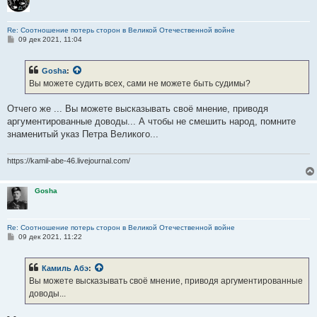
Re: Соотношение потерь сторон в Великой Отечественной войне
С
09 дек 2021, 11:04
о
о
б
Gosha
:
щ
е
Вы можете судить всех, сами не можете быть судимы?
н
и
е
Отчего же ... Вы можете высказывать своё мнение, приводя
аргументированные доводы... А чтобы не смешить народ, помните
знаменитый указ Петра Великого...
https://kamil-abe-46.livejournal.com/
Gosha
Re: Соотношение потерь сторон в Великой Отечественной войне
С
09 дек 2021, 11:22
о
о
б
Камиль Абэ
:
щ
е
Вы можете высказывать своё мнение, приводя аргументированные
н
доводы...
и
е