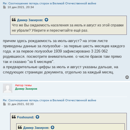
Re: Соотношение потерь сторон в Великой Отечественной войне
С
10 дек 2021, 20:34
о
о
б
Дамир Закиров
:
щ
е
Что же Вы ождаемость населения за июль и август из этой справки
н
не убрали? Уберите и пересчитайте ещё раз.
и
е
причем здесь рождаемость за июль-август? на этом листе
приведены данные за
полугодие
- за первые шесть месяцев каждого
года. и за первое
полугодие
1939 зафиксировано 3 226 062
родившихся. посмотрите внимательнее. о числе браков там прямо
так и сказано "за 6 месяцев".
а предварительные цифры за июль и август указаны дальше, на
следующих страницах документа, отдельно за каждый месяц.
Автор темы
Дамир Закиров
Re: Соотношение потерь сторон в Великой Отечественной войне
С
11 дек 2021, 02:33
о
о
б
Foxhound
:
щ
е
н
Дамир Закиров
:
и