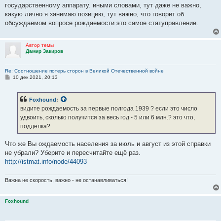
государственному аппарату. иными словами, тут даже не важно,
какую лично я занимаю позицию, тут важно, что говорит об
обсуждаемом вопросе рождаемости это самое статуправление.
Автор темы
Дамир Закиров
Re: Соотношение потерь сторон в Великой Отечественной войне
С
10 дек 2021, 20:13
о
о
б
Foxhound
:
щ
е
видите рождаемость за первые полгода 1939 ? если это число
н
удвоить, сколько получится за весь год - 5 или 6 млн.? это что,
и
е
подделка?
Что же Вы ождаемость населения за июль и август из этой справки
не убрали? Уберите и пересчитайте ещё раз.
http://istmat.info/node/44093
Важна не скорость, важно - не останавливаться!
Foxhound