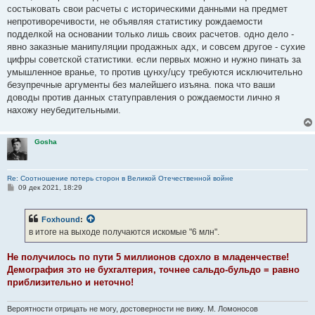
состыковать свои расчеты с историческими данными на предмет
непротиворечивости, не объявляя статистику рождаемости
подделкой на основании только лишь своих расчетов. одно дело -
явно заказные манипуляции продажных адх, и совсем другое - сухие
цифры советской статистики. если первых можно и нужно пинать за
умышленное вранье, то против цунху/цсу требуются исключительно
безупречные аргументы без малейшего изъяна. пока что ваши
доводы против данных статуправления о рождаемости лично я
нахожу неубедительными.
Gosha
Re: Соотношение потерь сторон в Великой Отечественной войне
С
09 дек 2021, 18:29
о
о
б
Foxhound
:
щ
е
в итоге на выходе получаются искомые "6 млн".
н
и
е
Не получилось по пути 5 миллионов сдохло в младенчестве!
Демография это не бухгалтерия, точнее сальдо-бульдо = равно
приблизительно и неточно!
Вероятности отрицать не могу, достоверности не вижу. М. Ломоносов