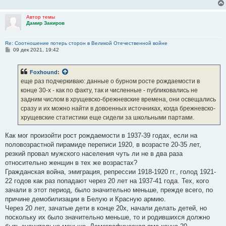
Автор темы
Дамир Закиров
Re: Соотношение потерь сторон в Великой Отечественной войне
С
09 дек 2021, 19:42
о
о
б
Foxhound
:
щ
е
еще раз подчеркиваю: данные о бурном росте рождаемости в
н
конце 30-х - как по факту, так и численные - публиковались не
и
е
задним числом в хрущевско-брежневские времена, они освещались
сразу и их можно найти в довоенных источниках, когда брежневско-
хрущевские статистики еще сидели за школьными партами.
Как мог произойти рост рождаемости в 1937-39 годах, если на
половозрастной пирамиде переписи 1920, в возрасте 20-35 лет,
резкий провал мужского населения чуть ли не в два раза
относительно женщин в тех же возрастах?
Гражданская война, эмиграция, репрессии 1918-1920 гг., голод 1921-
22 годов как раз попадают через 20 лет на 1937-41 года. Тех, кого
зачали в этот период, было значительно меньше, прежде всего, по
причине демобилизации в Белую и Красную армию.
Через 20 лет, зачатые дети в конце 20х, начали делать детей, но
поскольку их было значительно меньше, то и родившихся должно