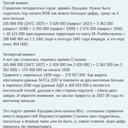
Третий момент.
Справочки пятидесятых годов, времён Хрущева. Нужно было
подогнать под начало ВОВ как можно большую цифру, сразу на 4
млн больше:
165 868 000 (ЗАГС 1937) + 3 428 000 (прирост 1937) + 3 362 000
(прирост 1938) + 3 293 000 (прирост 1939) + 2 576 000 (прирост 1940)
+ 20 121 000 присоединенные территории по пакту М--Риббентроппа =
198 648 000 на 1.1.1941 (ещё и полгода 1941 года впереди, а это ещё
плюс 954 000).
Четвертый момент.
А вот как сложилась перепись времён Сталина:
165 868 000 (ЗАГС 1937) + 2 428 000 (не 3 428 000 ) + 2 362 000 (не 3
362 000) = 170 568 000 на начало 1939.
Сравните с переписью 1939 года -- 170 557 000. Как видите,
обосновали данные ЗАГСа 1937 и показали на два миллиона больше
в переписи 1939 года (данные АДХ в 168 524 000 и являются
контольной точкой; дальше в обе стороны подлоги) -- убили двух
зайцев. И обратите внимание, на числах прироста за 1937-38 года по
миллиону меньше.
Это подлог времён Хрущева (или начала 90х) - сплошные справочки
вместо ведомостей! Ведомости времён Сталина хрен подделаешь,
поскольку и бланков таких уже не было, и, самое главное, море цифр
пришлось бы переделывать.