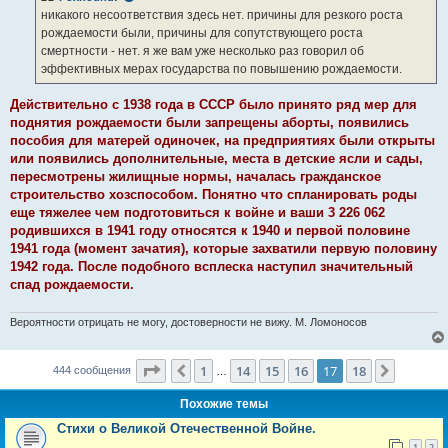
е
никакого несоответствия здесь нет. причины для резкого роста
н
рождаемости были, причины для сопутствующего роста
и
е
смертности - нет. я же вам уже несколько раз говорил об
эффективных мерах государства по повышению рождаемости.
Действительно с 1938 года в СССР было принято ряд мер для
поднятия рождаемости были запрещены аборты, появились
пособия для матерей одиночек, на предприятиях были открыты
или появились дополнительные, места в детские ясли и сады,
пересмотрены жилищные нормы, началась гражданское
строительство хозспособом. Понятно что спланировать роды
еще тяжелее чем подготовиться к войне и ваши 3 226 062
родившихся в 1941 году относятся к 1940 и первой половине
1941 года (момент зачатия), которые захватили первую половину
1942 года. После подобного всплеска наступил значительный
спад рождаемости.
Вероятности отрицать не могу, достоверности не вижу. М. Ломоносов
Страница
17
из
18
1
14
15
16
17
18
Пред.
След.
444 сообщения
…
Похожие темы
Стихи о Великой Отечественной Войне.
1
2