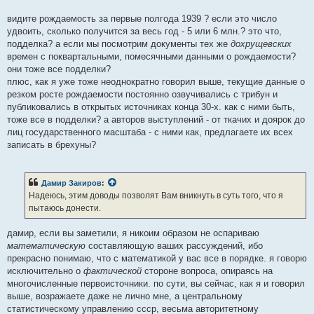
видите рождаемость за первые полгода 1939 ? если это число
удвоить, сколько получится за весь год - 5 или 6 млн.? это что,
подделка? а если мы посмотрим документы тех же
дохрущевских
времен с поквартальными, помесячными данными о рождаемости?
они тоже все подделки?
плюс, как я уже тоже неоднократно говорил выше, текущие данные о
резком росте рождаемости постоянно озвучивались с трибун и
публиковались в открытых источниках конца 30-х. как с ними быть,
тоже все в подделки? а авторов выступлений - от ткачих и доярок до
лиц государственного масштаба - с ними как, предлагаете их всех
записать в брехуны?
Дамир Закиров
:
Надеюсь, этим доводы позволят Вам вникнуть в суть того, что я
пытаюсь донести.
дамир, если вы заметили, я никоим образом не оспариваю
математическую
составляющую ваших рассуждений, ибо
прекрасно понимаю, что с математикой у вас все в порядке. я говорю
исключительно о
фактической
стороне вопроса, опираясь на
многочисленные первоисточники. по сути, вы сейчас, как я и говорил
выше, возражаете даже не лично мне, а центральному
статистическому управлению ссср, весьма авторитетному