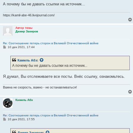
е
А почему бы не давать ссылки на источник...
https://kamil-abe-46.livejournal.com/
Автор темы
Дамир Закиров
Re: Соотношение потерь сторон в Великой Отечественной войне
С
10 дек 2021, 17:44
о
о
б
Камиль Абэ
:
щ
е
А почему бы не давать ссылки на источник...
н
и
е
Я думал, Вы отслеживаете все посты. Внёс ссылку, ознакомьтесь.
Важна не скорость, важно - не останавливаться!
Камиль Абэ
Re: Соотношение потерь сторон в Великой Отечественной войне
С
10 дек 2021, 17:55
о
о
б
Дамир Закиров
: