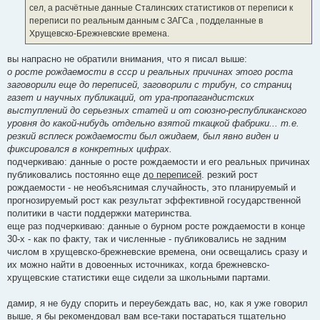
сел, а расчётные данные Сталинских статистиков от переписи к
переписи по реальным данным с ЗАГСа , подделанные в
Хрущевско-Брежневские времена.
вы напрасно не обратили внимания, что я писал выше:
о росте рождаемости в ссср и реальных причинах этого роста
заговорили еще до переписей, заговорили с трибун, со страниц
газет и научных публикаций, от ура-пропагандистских
выступлений до серьезных статей и от союзно-республиканского
уровня до какой-нибудь отдельно взятой ткацкой фабрики... т.е.
резкий всплеск рождаемости был ожидаем, был явно виден и
фиксировался в конкретных цифрах.
подчеркиваю: данные о росте рождаемости и его реальных причинах
публиковались постоянно еще
до переписей
. резкий рост
рождаемости - не необъяснимая случайность, это планируемый и
прогнозируемый рост как результат эффективной государственной
политики в части поддержки материнства.
еще раз подчеркиваю: данные о бурном росте рождаемости в конце
30-х - как по факту, так и численные - публиковались не задним
числом в хрущевско-брежневские времена, они освещались сразу и
их можно найти в довоенных источниках, когда брежневско-
хрущевские статистики еще сидели за школьными партами.
дамир, я не буду спорить и переубеждать вас, но, как я уже говорил
выше, я бы рекомендовал вам все-таки постараться тщательно