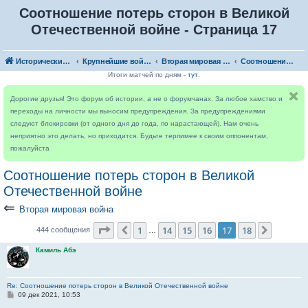
Соотношение потерь сторон в Великой
Отечественной войне - Страница 17
Исторический форум
Крупнейшие войны
Вторая мировая война
Соотношение потерь сторон в Великой Отечественной войне
Итоги матчей по дням -
тут
.
Дорогие друзья! Это форум об истории, а не о форумчанах. За любое хамство и
переходы на личности мы выносим предупреждения. За предупреждениями
следуют блокировки (от одного дня до года, по нарастающей). Нам очень
неприятно это делать, но приходится. Будьте терпимее к своим оппонентам,
пожалуйста
Соотношение потерь сторон в Великой
Отечественной войне
⇐
Вторая мировая война
Страница
17
из
18
1
14
15
16
17
18
Пред.
След.
444 сообщения
…
Камиль Абэ
Re: Соотношение потерь сторон в Великой Отечественной войне
С
09 дек 2021, 10:53
о