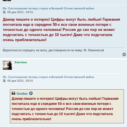
Re: Соотношение потерь сторон в Великой Отечественной войне
С
09 дек 2021, 19:51
о
о
Дамир пишите о потерях! Цифры могут быть любые! Германия
б
посчитала еще в середине 50-х все свои военные потери с
щ
е
точностью до одного человека! Россия до сих пор не может
н
подсчитать с точностью до 10 тысяч! Даже что подсчитала
и
е
очень приблизительно!
Вероятности отрицать не могу, достоверности не вижу. М. Ломоносов
Евелина
Re: Соотношение потерь сторон в Великой Отечественной войне
С
09 дек 2021, 20:01
о
о
б
Gosha
:
щ
е
Дамир пишите о потерях! Цифры могут быть любые! Германия
н
посчитала еще в середине 50-х все свои военные потери с
и
е
точностью до одного человека! Россия до сих пор не может
подсчитать с точностью до 10 тысяч! Даже что подсчитала
очень приблизительно!