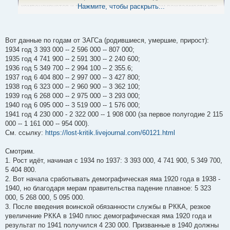
Нажмите, чтобы раскрыть...
компенсируется и перекрывается резким ростом рождаемости как
таковой. т.е. "большой плюс" рождаемости перекрыл "меньший
минус" недостатка возрастов. собственно, поэтому общий рост
рождаемости с 1937 и оказался не вдвое, а максимум на четверть в
Вот данные по годам от ЗАГСа (родившиеся, умершие, прирост):
сравнении с предыдущими годами, хотя по отдельным регионам
1934 год 3 393 000 -- 2 596 000 -- 807 000;
страны рождаемость выросла буквально в разы.
1935 год 4 741 900 -- 2 591 300 -- 2 240 600;
1936 год 5 349 700 -- 2 994 100 -- 2 355.6;
1937 год 6 404 800 -- 2 997 000 -- 3 427 800;
1938 год 6 323 000 -- 2 960 900 -- 3 362 100;
1939 год 6 268 000 -- 2 975 000 -- 3 293 000;
1940 год 6 095 000 -- 3 519 000 -- 1 576 000;
1941 год 4 230 000 - 2 322 000 -- 1 908 000 (за первое полугодие 2 115
000 -- 1 161 000 -- 954 000).
См. ссылку:
https://lost-kritik.livejournal.com/60121.html
Смотрим.
1. Рост идёт, начиная с 1934 по 1937: 3 393 000, 4 741 900, 5 349 700,
5 404 800.
2. Вот начала сработывать демографическая яма 1920 года в 1938 -
1940, но благодаря мерам правительства падение плавное: 5 323
000, 5 268 000, 5 095 000.
3. После введения воинской обязанности службы в РККА, резкое
увеличение РККА в 1940 плюс демографическая яма 1920 года и
результат по 1941 получился 4 230 000. Призванные в 1940 должны