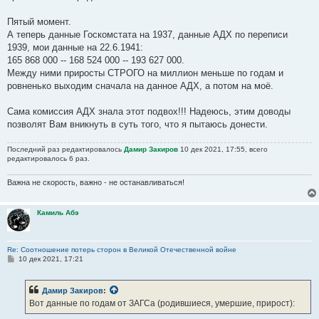
Пятый момент.
А теперь данные Госкомстата на 1937, данные АДХ по переписи
1939, мои данные на 22.6.1941:
165 868 000 -- 168 524 000 -- 193 627 000.
Между ними приросты СТРОГО на миллион меньше по годам и
ровненько выходим сначала на данное АДХ, а потом на моё.
Сама комиссия АДХ знала этот подвох!!! Надеюсь, этим доводы
позволят Вам вникнуть в суть того, что я пытаюсь донести.
Последний раз редактировалось
Дамир Закиров
10 дек 2021, 17:55, всего
редактировалось 6 раз.
Важна не скорость, важно - не останавливаться!
Камиль Абэ
Re: Соотношение потерь сторон в Великой Отечественной войне
С
10 дек 2021, 17:21
о
о
б
Дамир Закиров
:
щ
е
Вот данные по годам от ЗАГСа (родившиеся, умершие, прирост):
н
и