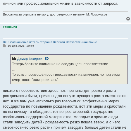
личной или профессиональной жизни в зависимости от запроса.
Вероятности отрицать не могу, достоверности не вижу. М. Ломоносов
Foxhound
Re: Соотношение потерь сторон в Великой Отечественной войне
С
10 дек 2021, 19:46
о
о
б
Дамир Закиров
:
щ
е
Теперь братите внимание на следующее несоответствие.
н
...
и
е
То есть , произошёл рост рождаемости на миллион, но при этом
смертность "заморозилась".
никакого несоответствия здесь нет. причины для резкого роста
рождаемости были, причины для сопутствующего роста смертности -
нет. я же вам уже несколько раз говорил об эффективных мерах
государства по повышению рождаемости. вот эти меры и сработали,
но вы почему-то обходите этот вопрос стороной. государство
озаботилось поддержкой материнства, молодые и зрелые люди
стали заводить детей - рождаемость резко пошла вверх. а с чего
смертности-то резко расти? причем заводить больше детей стали не