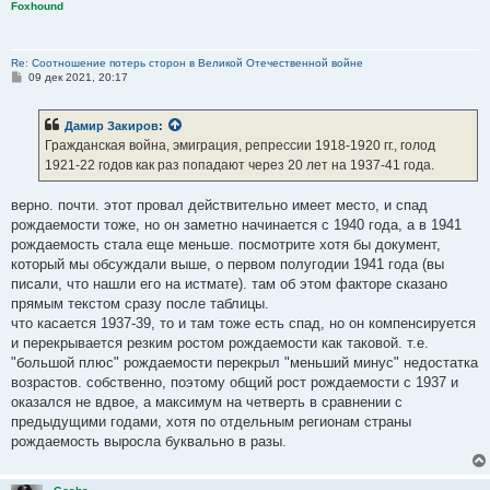
Foxhound
Re: Соотношение потерь сторон в Великой Отечественной войне
С
09 дек 2021, 20:17
о
о
б
Дамир Закиров
:
щ
е
Гражданская война, эмиграция, репрессии 1918-1920 гг., голод
н
1921-22 годов как раз попадают через 20 лет на 1937-41 года.
и
е
верно. почти. этот провал действительно имеет место, и спад
рождаемости тоже, но он заметно начинается с 1940 года, а в 1941
рождаемость стала еще меньше. посмотрите хотя бы документ,
который мы обсуждали выше, о первом полугодии 1941 года (вы
писали, что нашли его на истмате). там об этом факторе сказано
прямым текстом сразу после таблицы.
что касается 1937-39, то и там тоже есть спад, но он компенсируется
и перекрывается резким ростом рождаемости как таковой. т.е.
"большой плюс" рождаемости перекрыл "меньший минус" недостатка
возрастов. собственно, поэтому общий рост рождаемости с 1937 и
оказался не вдвое, а максимум на четверть в сравнении с
предыдущими годами, хотя по отдельным регионам страны
рождаемость выросла буквально в разы.