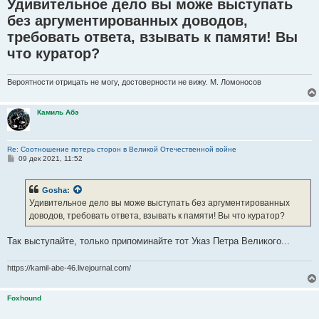
Удивительное дело вы може выступать
без аргументированных доводов,
требовать ответа, взывать к памяти! Вы
что куратор?
Вероятности отрицать не могу, достоверности не вижу. М. Ломоносов
Камиль Абэ
Re: Соотношение потерь сторон в Великой Отечественной войне
С
09 дек 2021, 11:52
о
о
б
Gosha
:
щ
е
Удивительное дело вы може выступать без аргументированных
н
доводов, требовать ответа, взывать к памяти! Вы что куратор?
и
е
Так выступайте, только припоминайте тот Указ Петра Великого...
https://kamil-abe-46.livejournal.com/
Foxhound