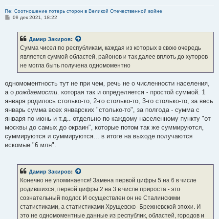
Re: Соотношение потерь сторон в Великой Отечественной войне
С
09 дек 2021, 18:22
о
о
б
Дамир Закиров
:
щ
е
Сумма чисел по республикам, каждая из которых в свою очередь
н
является суммой областей, районов и так далее вплоть до хуторов
и
е
не могла быть получена одномоментно
одномоментность тут не при чем, речь не о численности населения,
а о
рождаемости
. которая так и определяется - простой суммой. 1
января родилось столько-то, 2-го столько-то, 3-го столько-то, за весь
январь сумма всех январских "столько-то", за полгода - сумма с
января по июнь и т.д.. отдельно по каждому населенному пункту "от
москвы до самых до окраин", которые потом так же суммируются,
суммируются и суммируются... в итоге на выходе получаются
искомые "6 млн".
Дамир Закиров
:
Конечно не упоминается! Замена первой цифры 5 на 6 в числе
родившихся, первой цифры 2 на 3 в числе прироста - это
сознательный подлог. И осуществлен он не Сталинскими
статистиками, а статистиками Хрущевско- Брежневской эпохи. И
это не одномоментные данные из республик, областей, городов и