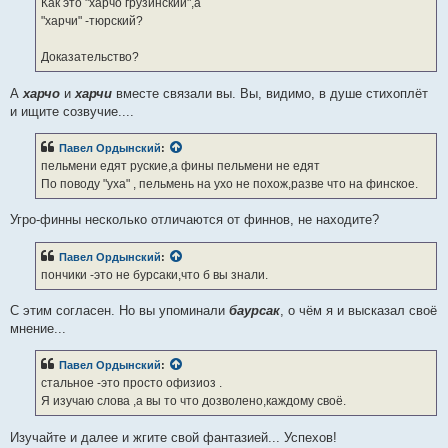
Как это "харчо грузинский",а
и
е
"харчи" -тюрский?
Доказательство?
А
харчо
и
харчи
вместе связали вы. Вы, видимо, в душе стихоплёт
и ищите созвучие....
Павел Ордынский
:
пельмени едят руские,а фины пельмени не едят
По поводу "уха" , пельмень на ухо не похож,разве что на финское.
Угро-финны несколько отличаются от финнов, не находите?
Павел Ордынский
:
пончики -это не бурсаки,что б вы знали.
С этим согласен. Но вы упоминали
баурсак
, о чём я и высказал своё
мнение...
Павел Ордынский
:
стальное -это просто офизиоз .
Я изучаю слова ,а вы то что дозволено,каждому своё.
Изучайте и далее и жгите свой фантазией... Успехов!