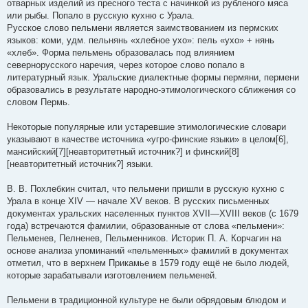
отварных изделий из пресного теста с начинкой из рубленого мяса
или рыбы. Попало в русскую кухню с Урала.
Русское слово пельмени является заимствованием из пермских
языков: коми, удм. пельнянь «хлебное ухо»: пель «ухо» + нянь
«хлеб». Форма пельмень образовалась под влиянием
севернорусского наречия, через которое слово попало в
литературный язык. Уральские диалектные формы пермяни, пермени
образовались в результате народно-этимологического сближения со
словом Пермь.
Некоторые популярные или устаревшие этимологические словари
указывают в качестве источника «угро-финские языки» в целом[6],
мансийский[7][неавторитетный источник?] и финский[8]
[неавторитетный источник?] языки.
В. В. Похлебкин считал, что пельмени пришли в русскую кухню с
Урала в конце XIV — начале XV веков. В русских письменных
документах уральских населенных пунктов XVII—XVIII веков (с 1679
года) встречаются фамилии, образованные от слова «пельмени»:
Пельменев, Пелненев, Пельменников. Историк П. А. Корчагин на
основе анализа упоминаний «пельменных» фамилий в документах
отметил, что в верхнем Прикамье в 1579 году ещё не было людей,
которые зарабатывали изготовлением пельменей.
Пельмени в традиционной культуре не были обрядовым блюдом и