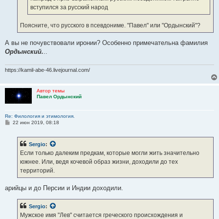
вступился за русский народ
Поясните, что русского в псевдониме. "Павел" или "Ордынский"?
А вы не почувствовали иронии? Особенно примечательна фамилия
Ордынский.
..
https://kamil-abe-46.livejournal.com/
Автор темы
Павел Ордынский
Re: Филология и этимология.
С
22 июн 2019, 08:18
о
о
б
Sergio
:
щ
е
Если только далеким предкам, которые могли жить значительно
н
южнее. Или, ведя кочевой образ жизни, доходили до тех
и
е
территорий.
арийцы и до Персии и Индии доходили.
Sergio
:
Мужское имя "Лев" считается греческого происхождения и