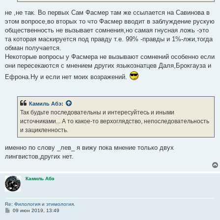
е
не ,не так. Во первых Сам Фасмер там же ссылается на Савинова в
этом вопросе,во вторых то что Фасмер вводит в заблуждение рускую
общественность не вызывает сомнения,но самая гнусная ложь -это
та которая маскируется под правду т.е. 99% -правды и 1%-лжи,тогда
обман получается.
Некоторые вопросы у Фасмера не вызывают сомнений особенно если
они пересекаются с мнением других языкознатцев Даля,Брокгауза и
Ефрона.Ну и если нет моих возражений.
Камиль Абэ
:
Так будьте последовательны и интересуйтесь и иными
источниками... А то какое-то верхоглядство, непоследовательность
и зацикленность.
именно по слову _лев_ я вижу пока мнение только двух
лингвистов,других нет.
Камиль Абэ
Re: Филология и этимология.
С
09 июн 2019, 13:49
о