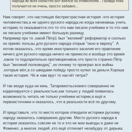
народа во всех областях Вот взялся за этимологию... Правда пока
и
е
получается не очень, просто забавно...
Нам говорят ,что настоящая беспристрастная история -это история
человечества,а не одного руского народа,но когда начинаешь учить
историю,то оказывается,что то что нам писали учебники и то что нам
не писали учебники имеют большую разницу.
Например про то ,какой Пётр1 был "великий" реформатор и сколько
он принёс пользы для руского народа открыв "окно в европу". А
потом оказалось ,что кроме иностранного засилия его правление
ничего для руского народа ничего не принесло и вообще это время
,какое то подозрительно противоречивое,что просто странно.Пётр
был "великий полководец" ,но почему то проиграл все войны
,которые вёл,а со шведами победу просто купил за деньги.Хороша
такая история. Чё ж нам врут то насчёт петра?
И так везде куда ни кинь. Татаромогльскоеиго совершенно не
коррелируется с реальностью,как только у людей появилась
возможность читать не только учебники истории,а ещё и
первоисточники и оказалось ,что в реальности всё по другому.
И представьте ,что то место которое отводили историки рускому
народу оказалось совершенно другим. Место руского народа в
истории оказалось совсем не то и это не мои выводы и даже не
Фоменко ,а многих людей ,кто ещё отличает незабудку от дерьма.