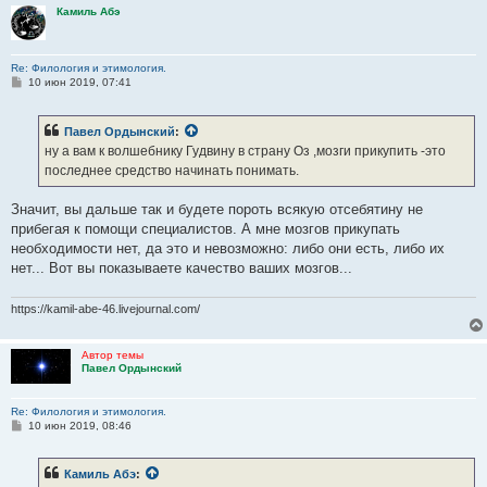
Камиль Абэ
Re: Филология и этимология.
С
10 июн 2019, 07:41
о
о
б
Павел Ордынский
:
щ
е
ну а вам к волшебнику Гудвину в страну Оз ,мозги прикупить -это
н
последнее средство начинать понимать.
и
е
Значит, вы дальше так и будете пороть всякую отсебятину не
прибегая к помощи специалистов. А мне мозгов прикупать
необходимости нет, да это и невозможно: либо они есть, либо их
нет... Вот вы показываете качество ваших мозгов...
https://kamil-abe-46.livejournal.com/
Автор темы
Павел Ордынский
Re: Филология и этимология.
С
10 июн 2019, 08:46
о
о
б
Камиль Абэ
:
щ