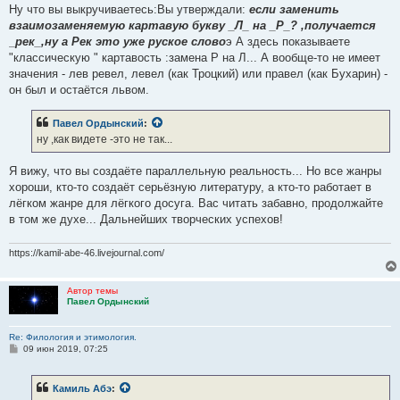
е
Ну что вы выкручиваетесь:Вы утверждали:
если заменить
взаимозаменяемую картавую букву _Л_ на _Р_? ,получается
_рек_,ну а Рек это уже руское слово
э А здесь показываете
"классическую " картавость :замена Р на Л... А вообще-то не имеет
значения - лев ревел, левел (как Троцкий) или правел (как Бухарин) -
он был и остаётся львом.
Павел Ордынский
:
ну ,как видете -это не так...
Я вижу, что вы создаёте параллельную реальность... Но все жанры
хороши, кто-то создаёт серьёзную литературу, а кто-то работает в
лёгком жанре для лёгкого досуга. Вас читать забавно, продолжайте
в том же духе... Дальнейших творческих успехов!
https://kamil-abe-46.livejournal.com/
Автор темы
Павел Ордынский
Re: Филология и этимология.
С
09 июн 2019, 07:25
о
о
б
Камиль Абэ
:
щ