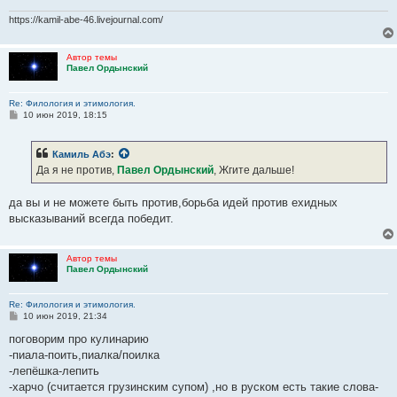
н
и
https://kamil-abe-46.livejournal.com/
е
Автор темы
Павел Ордынский
Re: Филология и этимология.
С
10 июн 2019, 18:15
о
о
б
Камиль Абэ
:
щ
е
Да я не против,
Павел Ордынский
, Жгите дальше!
н
и
е
да вы и не можете быть против,борьба идей против ехидных
высказываний всегда победит.
Автор темы
Павел Ордынский
Re: Филология и этимология.
С
10 июн 2019, 21:34
о
о
поговорим про кулинарию
б
-пиала-поить,пиалка/поилка
щ
е
-лепёшка-лепить
н
-харчо (считается грузинским супом) ,но в руском есть такие слова-
и