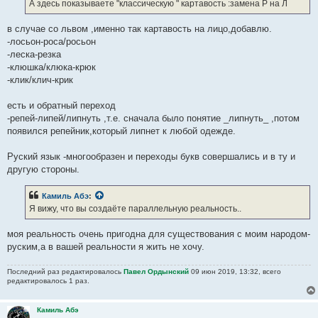
е
А здесь показываете "классическую " картавость :замена Р на Л
н
и
е
в случае со львом ,именно так картавость на лицо,добавлю.
-лосьон-роса/росьон
-леска-резка
-клюшка/клюка-крюк
-клик/клич-крик
есть и обратный переход
-репей-липей/липнуть ,т.е. сначала было понятие _липнуть_ ,потом
появился репейник,который липнет к любой одежде.
Руский язык -многообразен и переходы букв совершались и в ту и
другую стороны.
Камиль Абэ
:
Я вижу, что вы создаёте параллельную реальность..
моя реальность очень пригодна для существования с моим народом-
руским,а в вашей реальности я жить не хочу.
Последний раз редактировалось
Павел Ордынский
09 июн 2019, 13:32, всего
редактировалось 1 раз.
Камиль Абэ