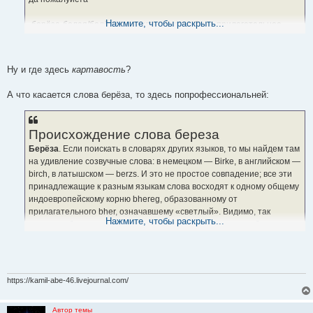
Нажмите, чтобы раскрыть...
-берёза-белая/белёза ясно ,что сначала было прилагательное
_белый_ ,а от него пошло потом _берёза_ -белое дерево.
-лев-рёв
-ложка-рожок
Ну и где здесь
картавость
?
А что касается слова берёза, то здесь попрофессиональней:
Происхождение слова береза
Берёза
. Если поискать в словарях других языков, то мы найдем там
на удивление созвучные слова: в немецком — Birke, в английском —
birch, в латышском — berzs. И это не простое совпадение; все эти
принадлежащие к разным языкам слова восходят к одному общему
индоевропейскому корню bhereg, образованному от
прилагательного bher, означавшему «светлый». Видимо, так
Нажмите, чтобы раскрыть...
прозвали березу за цвет ее коры. Интересно, что слово береста —
того же происхождения.
Происхождение слова берёза в этимологическом онлайн-словаре
Крылова Г. А.
береза
https://kamil-abe-46.livejournal.com/
Старославянское – бръзънъ (апрель).
Общеславянское – berza (береза).
Автор темы
Индоевропейское – bhereg- (светлое, белеющее).