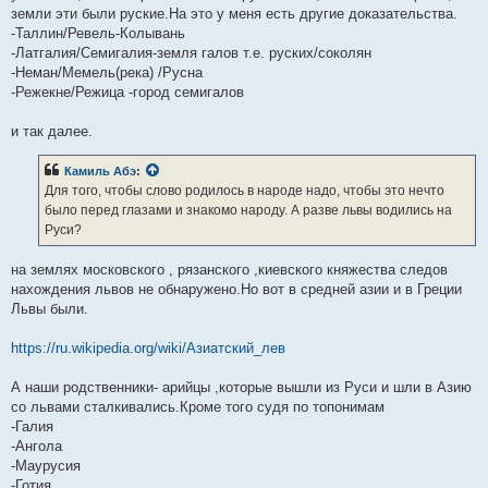
земли эти были руские.На это у меня есть другие доказательства.
-Таллин/Ревель-Колывань
-Латгалия/Семигалия-земля галов т.е. руских/соколян
-Неман/Мемель(река) /Русна
-Режекне/Режица -город семигалов
и так далее.
Камиль Абэ
:
Для того, чтобы слово родилось в народе надо, чтобы это нечто
было перед глазами и знакомо народу. А разве львы водились на
Руси?
на землях московского , рязанского ,киевского княжества следов
нахождения львов не обнаружено.Но вот в средней азии и в Греции
Львы были.
https://ru.wikipedia.org/wiki/Азиатский_лев
А наши родственники- арийцы ,которые вышли из Руси и шли в Азию
со львами сталкивались.Кроме того судя по топонимам
-Галия
-Ангола
-Маурусия
-Готия