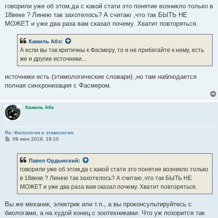
говорили уже об этом,да с какой стати это понятие возникло только в
18веке ? Линею так захотелось? А считаю ,что так БЫТЬ НЕ
МОЖЕТ и уже два раза вам сказал почему. Хватит повторяться.
Камиль Абэ
:
А если вы так критичны к Фасмеру, то и не прибегайте к нему, есть
же и другие источники...
источники есть (этимологические словари) ,но там наблюдается
полная синхронизация с Фасмером.
Камиль Абэ
Re: Филология и этимология.
С
09 июн 2019, 19:10
о
о
б
Павел Ордынский
:
щ
е
говорили уже об этом,да с какой стати это понятие возникло только
н
в 18веке ? Линею так захотелось? А считаю ,что так БЫТЬ НЕ
и
е
МОЖЕТ и уже два раза вам сказал почему. Хватит повторяться.
Вы же механик, электрик или т.п., а вы проконсультируйтесь с
биологами, а на худой конец с зоотехниками. Что уж позорится так