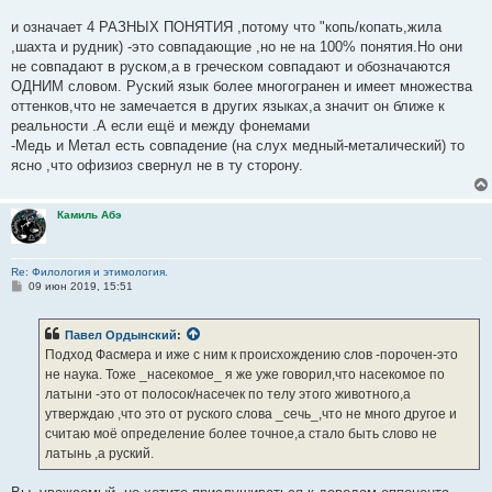
и означает 4 РАЗНЫХ ПОНЯТИЯ ,потому что "копь/копать,жила
,шахта и рудник) -это совпадающие ,но не на 100% понятия.Но они
не совпадают в руском,а в греческом совпадают и обозначаются
ОДНИМ словом. Руский язык более многогранен и имеет множества
оттенков,что не замечается в других языках,а значит он ближе к
реальности .А если ещё и между фонемами
-Медь и Метал есть совпадение (на слух медный-металический) то
ясно ,что офизиоз свернул не в ту сторону.
Камиль Абэ
Re: Филология и этимология.
С
09 июн 2019, 15:51
о
о
б
Павел Ордынский
:
щ
е
Подход Фасмера и иже с ним к происхождению слов -порочен-это
н
не наука. Тоже _насекомое_ я же уже говорил,что насекомое по
и
е
латыни -это от полосок/насечек по телу этого животного,а
утверждаю ,что это от руского слова _сечь_,что не много другое и
считаю моё определение более точное,а стало быть слово не
латынь ,а руский.