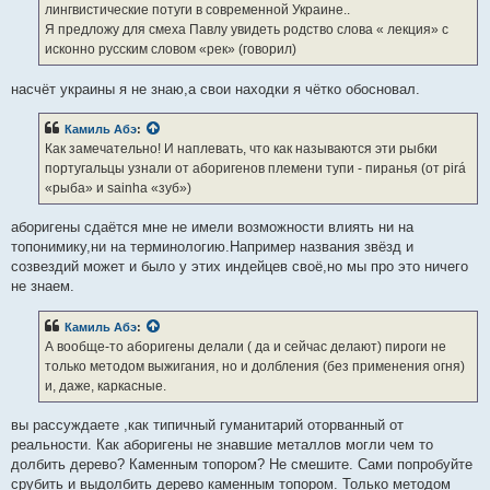
лингвистические потуги в современной Украине..
Я предложу для смеха Павлу увидеть родство слова « лекция» с
исконно русским словом «рек» (говорил)
насчёт украины я не знаю,а свои находки я чётко обосновал.
Камиль Абэ
:
Как замечательно! И наплевать, что как называются эти рыбки
португальцы узнали от аборигенов племени тупи - пиранья (от pirá
«рыба» и sainha «зуб»)
аборигены сдаётся мне не имели возможности влиять ни на
топонимику,ни на терминологию.Например названия звёзд и
созвездий может и было у этих индейцев своё,но мы про это ничего
не знаем.
Камиль Абэ
:
А вообще-то аборигены делали ( да и сейчас делают) пироги не
только методом выжигания, но и долбления (без применения огня)
и, даже, каркасные.
вы рассуждаете ,как типичный гуманитарий оторванный от
реальности. Как аборигены не знавшие металлов могли чем то
долбить дерево? Каменным топором? Не смешите. Сами попробуйте
срубить и выдолбить дерево каменным топором. Только методом