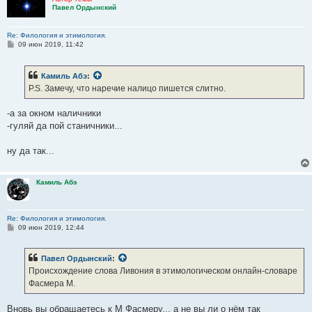
Павел Ордынский
Re: Филология и этимология.
С
09 июн 2019, 11:42
о
о
б
Камиль Абэ
:
щ
е
P.S. Замечу, что наречие налицо пишется слитно.
н
и
е
-а за окном наличники
-гуляй да пой станичники...
ну да так...
Камиль Абэ
Re: Филология и этимология.
С
09 июн 2019, 12:44
о
о
б
Павел Ордынский
:
щ
е
Происхождение слова Ливония в этимологическом онлайн-словаре
н
Фасмера М.
и
е
Вновь вы обращаетесь к М Фасмеру... а не вы ли о нём так