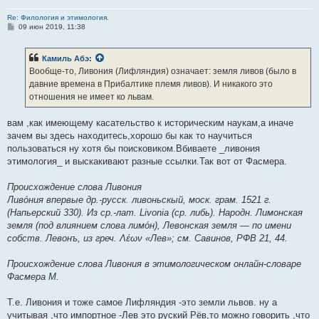
Re: Филология и этимология.
С
09 июн 2019, 11:38
о
о
б
Камиль Абэ
:
щ
е
Вообще-то, Ливония (Лифляндия) означает: земля ливов (было в
н
давние времена в Прибалтике племя ливов). И никакого это
и
е
отношения не имеет ко львам.
вам ,как имеющему касательство к историческим наукам,а иначе
зачем вы здесь находитесь,хорошо бы как то научиться
пользоваться ну хотя бы поисковиком.Вбиваете _ливония
этимология_ и выскакивают разные ссылки.Так вот от Фасмера.
Происхождение слова Ливония
Ливо́ния впервые др.-русск. ливоньскый, моск. грам. 1521 г.
(Напьерский 330). Из ср.-лат. Livonia (ср. либь). Народн. Лимонская
земля (под влиянием слова лимо́н), Левонская земля — по имени
собств. Левонъ, из греч. Λέων «Лев»; см. Савинов, РФВ 21, 44.
Происхождение слова Ливония в этимологическом онлайн-словаре
Фасмера М.
Т.е. Ливония и тоже самое Лифляндия -это земли львов. ну а
учитывая ,что импортное -Лев это руский Рёв,то можно говорить ,что