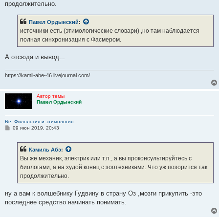
продолжительно.
Павел Ордынский
:
источники есть (этимологические словари) ,но там наблюдается
полная синхронизация с Фасмером.
А отсюда и вывод...
https://kamil-abe-46.livejournal.com/
Автор темы
Павел Ордынский
Re: Филология и этимология.
С
09 июн 2019, 20:43
о
о
б
Камиль Абэ
:
щ
е
Вы же механик, электрик или т.п., а вы проконсультируйтесь с
н
биологами, а на худой конец с зоотехниками. Что уж позорится так
и
е
продолжительно.
ну а вам к волшебнику Гудвину в страну Оз ,мозги прикупить -это
последнее средство начинать понимать.