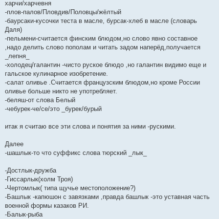
е
харчи/харчевня
-плов-палов/Пловдив/Половцы/жёлтый
-баурсаки-кусочки теста в масле, бурсак-хлеб в масле (словарь
Даля)
-пельмени-считается финским блюдом,но слово явно составное
,надо делить слово пополам и читать задом наперёд,получается
_лепня_
-холодец/галантин -чисто руское блюдо ,но галантин видимо еще и
гальское кулинарное изобретение.
-салат оливье .Считается французским блюдом,но кроме России
оливье больше никто не употребляет.
-беляш-от слова Белый
-чебурек-че/се/это _бурек/бурый
итак я считаю все эти слова и понятия за ними -рускими.
Далее
-шашлык-то что суффикс слова тюрский _лык_
-Достлык-дружба
-Гиссарлык(холм Троя)
-Чертомлык( типа щучье местоположение?)
-Башлык -капюшон с завязками ,правда башлык -это уставная часть
военной формы казаков РИ.
-Балык-рыба