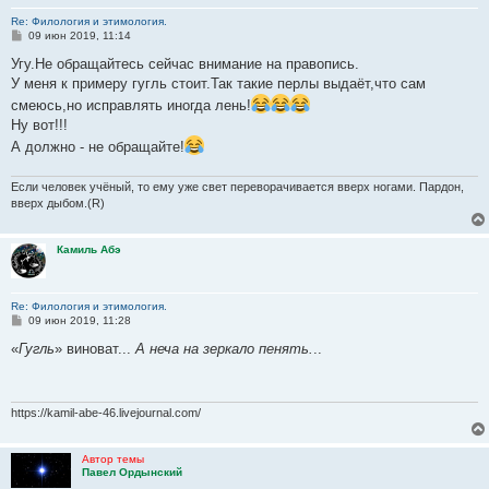
Re: Филология и этимология.
С
09 июн 2019, 11:14
о
о
Угу.Не обращайтесь сейчас внимание на правопись.
б
У меня к примеру гугль стоит.Так такие перлы выдаёт,что сам
щ
е
смеюсь,но исправлять иногда лень!
н
Ну вот!!!
и
е
А должно - не обращайте!
Если человек учёный, то ему уже свет переворачивается вверх ногами. Пардон,
вверх дыбом.(R)
Камиль Абэ
Re: Филология и этимология.
С
09 июн 2019, 11:28
о
о
«
Гугль
» виноват...
А неча на зеркало пенять.
..
б
щ
е
н
и
https://kamil-abe-46.livejournal.com/
е
Автор темы
Павел Ордынский