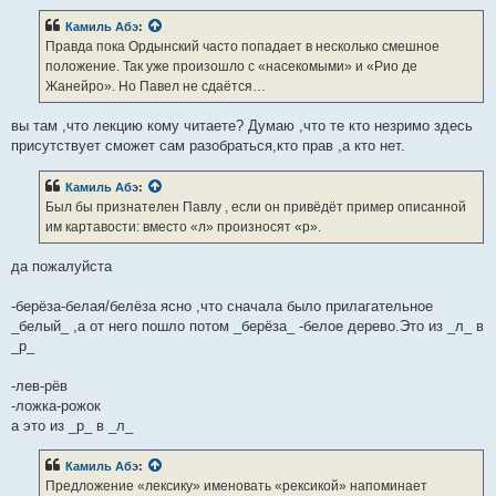
Камиль Абэ
:
Правда пока Ордынский часто попадает в несколько смешное
положение. Так уже произошло с «насекомыми» и «Рио де
Жанейро». Но Павел не сдаётся…
вы там ,что лекцию кому читаете? Думаю ,что те кто незримо здесь
присутствует сможет сам разобраться,кто прав ,а кто нет.
Камиль Абэ
:
Был бы признателен Павлу , если он привёдёт пример описанной
им картавости: вместо «л» произносят «р».
да пожалуйста
-берёза-белая/белёза ясно ,что сначала было прилагательное
_белый_ ,а от него пошло потом _берёза_ -белое дерево.Это из _л_ в
_р_
-лев-рёв
-ложка-рожок
а это из _р_ в _л_
Камиль Абэ
:
Предложение «лексику» именовать «рексикой» напоминает