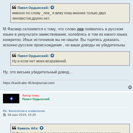
о
б
Павел Ордынский
:
щ
е
именно по слову _лев_ я вижу пока мнение только двух
н
лингвистов,других нет.
и
е
М.Фасмер склоняется к тому, что слово
лев
появилось в русском
языке в результате заимствования, колеблясь в том из какого языка
конкретно. Иных источников вы не нашли. Вы тщитесь доказать
исконно русское происхождение , но ваши доводы не убедительны
Павел Ордынский
:
Ну и если нет моих возражений.
Ну, это весьма убедительный довод...
https://kamil-abe-46.livejournal.com/
Автор темы
Павел Ордынский
Re: Филология и этимология.
С
09 июн 2019, 15:20
о
о
б
Камиль Абэ
:
щ
е