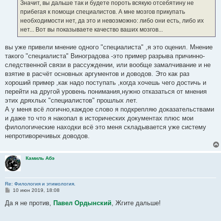
е
Значит, вы дальше так и будете пороть всякую отсебятину не
н
прибегая к помощи специалистов. А мне мозгов прикупать
и
е
необходимости нет, да это и невозможно: либо они есть, либо их
нет... Вот вы показываете качество ваших мозгов...
вы уже привели мнение одного "специалиста" ,я это оценил. Мнение
такого "специалиста" Виноградова -это пример разрыва причинно-
следственной связи в рассуждении, или вообще замалчивание и не
взятие в расчёт основных аргументов и доводов. Это как раз
хороший пример ,как надо поступать ,когда хочешь чего достичь и
перейти на другой уровень понимания,нужно отказаться от мнения
этих дряхлых "специалистов" прошлых лет.
А у меня всё логично,каждое слово я подкрепляю доказательствами
и даже то что я накопал в исторических документах плюс мои
филологические находки всё это меня складывается уже систему
непротиворечивых доводов.
Камиль Абэ
Re: Филология и этимология.
С
10 июн 2019, 18:08
о
о
Да я не против,
Павел Ордынский
, Жгите дальше!
б
щ
е