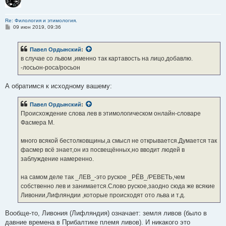
Re: Филология и этимология.
С
09 июн 2019, 09:36
о
о
б
Павел Ордынский
:
щ
е
в случае со львом ,именно так картавость на лицо,добавлю.
н
-лосьон-роса/росьон
и
е
А обратимся к исходному вашему:
Павел Ордынский
:
Происхождение слова лев в этимологическом онлайн-словаре
Фасмера М.
много всякой бестолковщины,а смысл не открывается.Думается так
фасмер всё знает,он из посвещённых,но вводит людей в
заблуждение намеренно.
на самом деле так _ЛЕВ_-это руское _РЁВ_/РЕВЕТЬ,чем
собственно лев и занимается.Слово руское,заодно сюда же всякие
Ливонии,Лифляндии ,которые происходят ото льва и т.д.
Вообще-то, Ливония (Лифляндия) означает: земля ливов (было в
давние времена в Прибалтике племя ливов). И никакого это