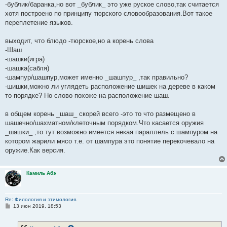
-бублик/баранка,но вот _бублик_ это уже руское слово,так считается
хотя построено по принципу тюрского словообразования.Вот такое
переплетение языков.
выходит, что блюдо -тюрское,но а корень слова
-Шаш
-шашки(игра)
-шашка(сабля)
-шампур/шашпур,может именно _шашпур_ ,так правильно?
-шишки,можно ли углядеть расположение шишек на дереве в каком
то порядке? Но слово похоже на расположение шаш.
в общем корень _шаш_ скорей всего -это то что размещено в
шашечно/шахматном/клеточным порядком.Что касается оружия
_шашки_ ,то тут возможно имеется некая параллель с шампуром на
котором жарили мясо т.е. от шампура это понятие перекочевало на
оружие.Как версия.
Камиль Абэ
Re: Филология и этимология.
С
13 июн 2019, 18:53
о
о
б