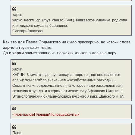
харчо
харчо, нескл., ср. (груз. charso) (кул.). Кавказское кушанье, род супа
или жидкого соуса из баранины.
Словарь Ушакова
Как это для Павла Ордынского ни было прискорбно, но истоки слова
харчо
в грузинском языке.
Да и
харчи
заимствовано из тюркских языков в давнюю пору:
харчи
ХАРЧИ. Заимств. в др.-рус. эпоху из тюрк. яз., где оно является
арабизмом hardž со значением «хозяйственные расходы».
Семантика «продовольствие» (на которое надо расходоваться)
возникла в рус. яз. и впервые отмечается у Афанасия Никитина.
Этимологический онлайн-словарь русского языка Шанского Н. М.
-плов-палов/Пловдив/Половцы/жёлтый
Плов.