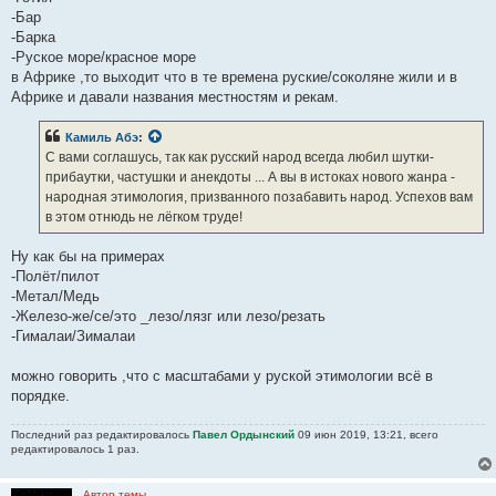
-Бар
-Барка
-Руское море/красное море
в Африке ,то выходит что в те времена руские/соколяне жили и в
Африке и давали названия местностям и рекам.
Камиль Абэ
:
С вами соглашусь, так как русский народ всегда любил шутки-
прибаутки, частушки и анекдоты ... А вы в истоках нового жанра -
народная этимология, призванного позабавить народ. Успехов вам
в этом отнюдь не лёгком труде!
Ну как бы на примерах
-Полёт/пилот
-Метал/Медь
-Железо-же/се/это _лезо/лязг или лезо/резать
-Гималаи/Зималаи
можно говорить ,что с масштабами у руской этимологии всё в
порядке.
Последний раз редактировалось
Павел Ордынский
09 июн 2019, 13:21, всего
редактировалось 1 раз.
Автор темы