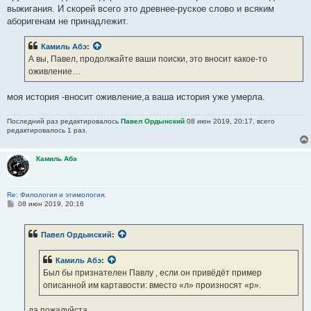
выжигания. И скорей всего это древнее-руское слово и всяким
аборигенам не принадлежит.
Камиль Абэ
:
А вы, Павел, продолжайте ваши поиски, это вносит какое-то
оживление…
моя история -вносит оживление,а ваша история уже умерла.
Последний раз редактировалось
Павел Ордынский
08 июн 2019, 20:17, всего
редактировалось 1 раз.
Камиль Абэ
Re: Филология и этимология.
С
08 июн 2019, 20:16
о
о
б
Павел Ордынский
:
щ
е
н
Камиль Абэ
:
и
е
Был бы признателен Павлу , если он привёдёт пример
описанной им картавости: вместо «л» произносят «р».
да пожалуйста