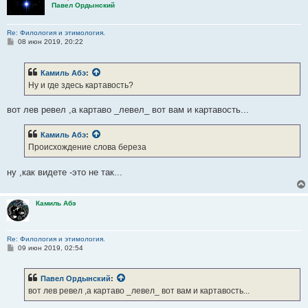
Павел Ордынский
Слово «береза» пришло из древнерусского языка, где
существительное «береза» и прилагательное «березовый»
Re: Филология и этимология.
упоминаются в памятниках XII в.
С
08 июн 2019, 20:22
Заимствовано из старославянского, где «бръзънъ» – «апрель»
о
о
восходит к общеславянскому berza и далее – к индоевропейскому
б
корню bhereg-, выражавшему понятие о белом, светлом,
Камиль Абэ
:
щ
е
Ну и где здесь картавость?
блестящем.
н
Очевидно, что древнее название березы возникло благодаря цвету
и
е
вот лев ревел ,а картаво _левел_ вот вам и картавость...
ее коры, вероятно, старшее значение – «дерево со светлой,
белеющей корой».
Родственными являются:
Камиль Абэ
:
Происхождение слова береза
Украинское – береза.
Словенское – breza (береза).
ну ,как видете -это не так...
Производное: березовый.
https://lexicography.online/etymology/% ... 0%B7%D0%B0
Камиль Абэ
Re: Филология и этимология.
С
09 июн 2019, 02:54
о
о
б
Павел Ордынский
:
щ
е
вот лев ревел ,а картаво _левел_ вот вам и картавость...
н
и