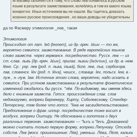
М.Фасмер склоняется к тому, что слово лев появилось в русском
н
языке в результате заимствования, колеблясь в том из какого языка
и
е
конкретно. Иных источников вы не нашли. Вы тщитесь доказать
исконно русское происхождение , но ваши доводы не убедительны
да по Фасмеру этимология _лев_ такая
Этимология
Происходит от лат. lеō (leonem), из др.-греч. λέων — то же,
вероятно семитск. заимствование. В ряде европейских языков
слово заимств. через германск. посредничество. Русск. лев — из
ст.-слав. львъ (др.-греч. λέων), прилаг. львии (λεόντων), из др.-в.-нем.
lëwo. Ср.: укр. лев (род. п. льва, iльва́), болг. лев, лъв, сербохорв.
лав, словенск. lèv (род. п. léva), чешск., словацк. lev, польск. lew, в.-
луж., н.-луж. law. Источник этого слова, вероятно, надо искать в
семитск. При устном заимствовании в результате фонетических
изменений ожидалось бы русск. *лёв. По-видимому, мы имеем здесь
дело с книжным заимств. Готск. происхождение слав. слов
недоказуемо, вопреки Бернекеру, Хирту, Соболевскому, Стендер-
Петерсену, тем более что готск. *liwа не засвидетельствовано.
Предположение о фрак.-иллир. посредничестве тоже висит в
воздухе, вопреки Оштиру. Не обоснована и гипотеза о двух
различных первонач. заимствованиях — *lьvъ и *lеvъ. Доказанной
можно считать только первую форму, вопреки Ляпунову. Отсюда
собств. Лев (моск. произношение: Лёв), уменьш. Лёва, Лёля, калька