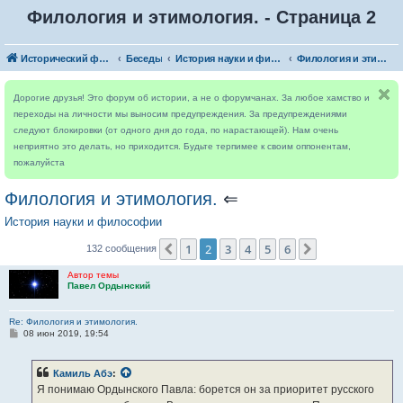
Филология и этимология. - Страница 2
Исторический форум
Беседы
История науки и философии
Филология и этимология.
Дорогие друзья! Это форум об истории, а не о форумчанах. За любое хамство и
переходы на личности мы выносим предупреждения. За предупреждениями
следуют блокировки (от одного дня до года, по нарастающей). Нам очень
неприятно это делать, но приходится. Будьте терпимее к своим оппонентам,
пожалуйста
Филология и этимология.
⇐
История науки и философии
1
2
3
4
5
6
Пред.
След.
132 сообщения
Автор темы
Павел Ордынский
Re: Филология и этимология.
С
08 июн 2019, 19:54
о
о
б
Камиль Абэ
:
щ
е
Я понимаю Ордынского Павла: борется он за приоритет русского
н