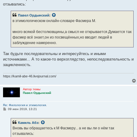
отзывались:
Павел Ордынский
:
в этимологическом онлайн-словаре Фасмера М.
много всякой бестолковщины,а смысл не открывается.Думается так
фасмер всё знает,он из посвещённых,но вводит людей в
заблуждение намеренно.
Так будьте последовательны и интересуйтесь и иными
источниками... А то какое-то верхоглядство, непоследовательность и
зацикленность.
https://kamil-abe-46.livejournal.com/
Автор темы
Павел Ордынский
Re: Филология и этимология.
С
09 июн 2019, 13:21
о
о
б
Камиль Абэ
:
щ
е
Вновь вы обращаетесь к М Фасмеру... а не вы ли о нём так
н
отзывались:
и