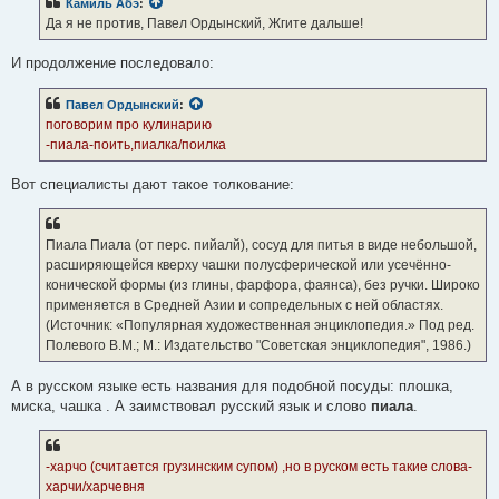
Камиль Абэ
:
щ
е
Да я не против, Павел Ордынский, Жгите дальше!
н
и
е
И продолжение последовало:
Павел Ордынский
:
поговорим про кулинарию
-пиала-поить,пиалка/поилка
Вот специалисты дают такое толкование:
Пиала Пиала (от перс. пийалй), сосуд для питья в виде небольшой,
расширяющейся кверху чашки полусферической или усечённо-
конической формы (из глины, фарфора, фаянса), без ручки. Широко
применяется в Средней Азии и сопредельных с ней областях.
(Источник: «Популярная художественная энциклопедия.» Под ред.
Полевого В.М.; М.: Издательство "Советская энциклопедия", 1986.)
А в русском языке есть названия для подобной посуды: плошка,
миска, чашка . А заимствовал русский язык и слово
пиала
.
-харчо (считается грузинским супом) ,но в руском есть такие слова-
харчи/харчевня