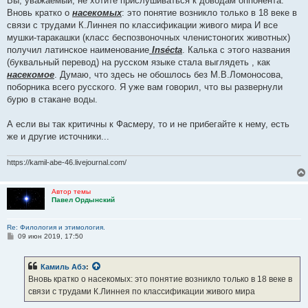
Вы, уважаемый, не хотите прислушиваться к доводам оппонента.
Вновь кратко о
насекомых
: это понятие возникло только в 18 веке в
связи с трудами К.Линнея по классификации живого мира И все
мушки-таракашки (класс беспозвоночных членистоногих животных)
получил латинское наименование
Insécta
. Калька с этого названия
(буквальный перевод) на русском языке стала выглядеть , как
насекомое
. Думаю, что здесь не обошлось без М.В.Ломоносова,
поборника всего русского. Я уже вам говорил, что вы развернули
бурю в стакане воды.
А если вы так критичны к Фасмеру, то и не прибегайте к нему, есть
же и другие источники...
https://kamil-abe-46.livejournal.com/
Автор темы
Павел Ордынский
Re: Филология и этимология.
С
09 июн 2019, 17:50
о
о
б
Камиль Абэ
:
щ
е
Вновь кратко о насекомых: это понятие возникло только в 18 веке в
н
связи с трудами К.Линнея по классификации живого мира
и
е