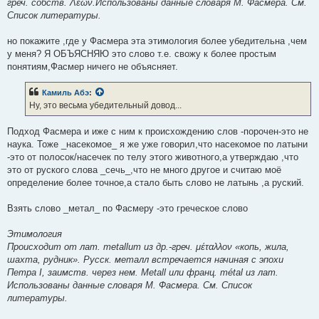
греч. собств. Λέων.Использованы данные словаря М. Фасмера. См.
Список литературы.
но покажите ,где у Фасмера эта этимология более убедительна ,чем
у меня? Я ОБЪЯСНЯЮ это слово т.е. свожу к более простым
понятиям,Фасмер ничего не объясняет.
Камиль Абэ
:
Ну, это весьма убедительный довод...
Подход Фасмера и иже с ним к происхождению слов -порочен-это не
наука. Тоже _насекомое_ я же уже говорил,что насекомое по латыни
-это от полосок/насечек по телу этого животного,а утверждаю ,что
это от руского слова _сечь_,что не много другое и считаю моё
определение более точное,а стало быть слово не латынь ,а руский.
Взять слово _метал_ по Фасмеру -это греческое слово
Этимология
Происходит от лат. metallum из др.-греч. μέταλλον «копь, жила,
шахта, рудник». Русск. металл встречается начиная с эпохи
Петра I, заимств. через нем. Меtаll или франц. métal из лат.
Использованы данные словаря М. Фасмера. См. Список
литературы.