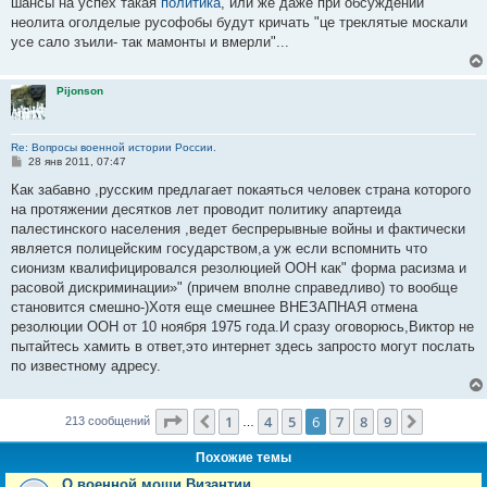
шансы на успех такая
политика
, или же даже при обсуждении
неолита оголделые русофобы будут кричать "це треклятые москали
усе сало зъили- так мамонты и вмерли"...
Pijonson
Re: Вопросы военной истории России.
С
28 янв 2011, 07:47
о
о
Как забавно ,русским предлагает покаяться человек страна которого
б
на протяжении десятков лет проводит политику апартеида
щ
е
палестинского населения ,ведет беспрерывные войны и фактически
н
является полицейским государством,а уж если вспомнить что
и
е
сионизм квалифицировался резолюцией ООН как" форма расизма и
расовой дискриминации»" (причем вполне справедливо) то вообще
становится смешно-)Хотя еще смешнее ВНЕЗАПНАЯ отмена
резолюции ООН от 10 ноября 1975 года.И сразу оговорюсь,Виктор не
пытайтесь хамить в ответ,это интернет здесь запросто могут послать
по известному адресу.
Страница
6
из
9
1
4
5
6
7
8
9
Пред.
След.
213 сообщений
…
Похожие темы
О военной мощи Византии