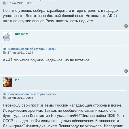
С
27 янв 2011, 00:56
о
о
Понятно-умеешь собирать,разбирать и в тире стрелять в парадах
б
участвовать.Достаточно богатый боевой опыт. Не знал,что АК-47
щ
е
штатное оружие спецов.Размышлять -есть над чем.
н
и
е
RusTurist
Re: Вопросы военной истории России.
С
27 янв 2011, 01:37
о
о
Ак-47 любимое оружие- надежное, но не штатное.
б
щ
е
н
и
prx
е
Re: Вопросы военной истории России.
С
28 янв 2011, 00:44
о
о
Переношу свой пост из темы Россия- нападающая сторона в войне.
б
Исторические хроники. Так как по сообщению Славнитского она
щ
е
будет удалена.Константин Богуславский№!"Зимняя война 1939-40 гг.
н
СССР нападет на Финляндию с целью обеспечения безопасности
и
е
Ленинграда".Финляндия нечем Ленинграду не угрожала. Нападение