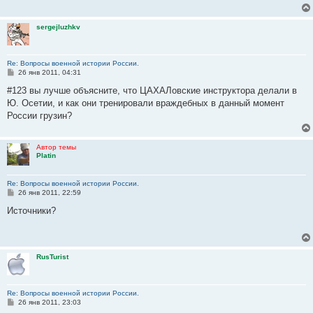
е
н
и
sergejluzhkv
е
Re: Вопросы военной истории России.
С
26 янв 2011, 04:31
о
о
#123 вы лучше объясните, что ЦАХАЛовские инструктора делали в
б
Ю. Осетии, и как они тренировали враждебных в данный момент
щ
е
России грузин?
н
и
е
Автор темы
Platin
Re: Вопросы военной истории России.
С
26 янв 2011, 22:59
о
о
Источники?
б
щ
е
н
и
RusTurist
е
Re: Вопросы военной истории России.
С
26 янв 2011, 23:03
о