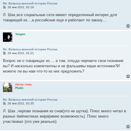
Re: Вопросы военной истории России.
С
28 янв 2011, 02:16
о
о
Л. Шах,все социальные сети имеют определенный интерес,для
б
товарищей из...,а российские еще и работают по заказу....
щ
е
н
и
Yurgon
е
Re: Вопросы военной истории России.
С
28 янв 2011, 02:21
о
о
Вопрос не о товарищах из..., а том, откуда черпаете свои познания
б
вы? И насколько компетентны и не фальшивы ваши источники?И
щ
е
можете ли вы нам что-то из них предложить?
н
и
е
Автор темы
Platin
Re: Вопросы военной истории России.
С
28 янв 2011, 02:35
о
о
Л. Шах ,черпаю познания из снов(это не шутка). Плюс много читал в
б
разных библиотеках мира(имею возможность). Плюс много
щ
е
участвовал (это уже реально)
н
и