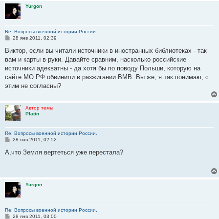
е
Yurgon
Re: Вопросы военной истории России.
С
28 янв 2011, 02:39
о
о
Виктор, если вы читали источники в иностранных библиотеках - так
б
вам и карты в руки. Давайте сравним, насколько российские
щ
е
источники адекватны - да хотя бы по поводу Польши, которую на
н
сайте МО РФ обвинили в разжигании ВМВ. Вы же, я так понимаю, с
и
е
этим не согласны?
Автор темы
Platin
Re: Вопросы военной истории России.
С
28 янв 2011, 02:52
о
о
А,что Земля вертеться уже перестала?
б
щ
е
н
и
Yurgon
е
Re: Вопросы военной истории России.
С
28 янв 2011, 03:00