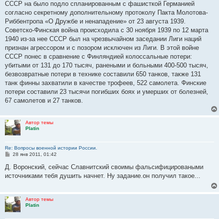
СССР на было подло спланированным с фашисткой Германией
согласно секретному дополнительному протоколу Пакта Молотова-
Риббентропа «О Дружбе и ненападение» от 23 августа 1939.
Советско-Финская война происходила с 30 ноября 1939 по 12 марта
1940 из-за нее СССР был на чрезвычайном заседании Лиги наций
признан агрессором и с позором исключен из Лиги. В этой войне
СССР понес в сравнение с Финляндией колоссальные потери:
убитыми от 131 до 170 тысяч, ранеными и больными 400-500 тысяч,
безвозвратные потери в технике составили 650 танков, также 131
танк финны захватили в качестве трофеев, 522 самолета. Финские
потери составили 23 тысячи погибших боях и умерших от болезней,
67 самолетов и 27 танков.
Автор темы
Platin
Re: Вопросы военной истории России.
С
28 янв 2011, 01:42
о
о
Д. Воронский, сейчас Славнитский своимы фальсифицироваными
б
источниками тебя душить начнет. Ну задание.он получил такое...
щ
е
н
и
Автор темы
е
Platin