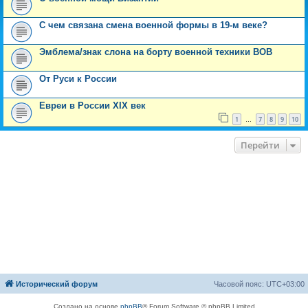
С чем связана смена военной формы в 19-м веке?
Эмблема/знак слона на борту военной техники ВОВ
От Руси к России
Евреи в России XIX век
1
7
8
9
10
…
Перейти
Исторический форум
Часовой пояс:
UTC+03:00
Создано на основе
phpBB
® Forum Software © phpBB Limited