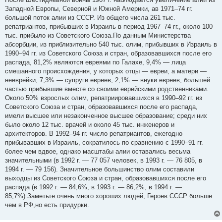
б
Западной Европы, Северной и Южной Америки, ав 1971–74 гг.
щ
е
большой поток алии из СССР. Из общего числа 261 тыс.
н
репатриантов, прибывших в Израиль в период 1967–74 гг., около 100
и
е
тыс. прибыло из Советского Союза.По данным Министерства
абсорбции, из приблизительно 540 тыс. олим, прибывших в Израиль в
1990–94 гг. из Советского Союза и стран, образовавшихся после его
распада, 81,2% являются евреями по Галахе, 9,4% — лица
смешанного происхождения, у которых отцы — евреи, а матери —
нееврейки, 7,3% — супруги евреев, 2,1% — внуки евреев, большей
частью прибывшие вместе со своими еврейскими родственниками.
Около 50% взрослых олим, репатриировавшихся в 1990–92 гг. из
Советского Союза и стран, образовавшихся после его распада,
имели высшее или незаконченное высшее образование; среди них
было около 12 тыс. врачей и около 45 тыс. инженеров и
архитекторов. В 1992–94 гг. число репатриантов, ежегодно
прибывавших в Израиль, сократилось по сравнению с 1990–91 гг.
более чем вдвое, однако масштабы алии оставались весьма
значительными (в 1992 г. — 77 057 человек, в 1993 г. — 76 805, в
1994 г. — 79 156). Значительное большинство олим составили
выходцы из Советского Союза и стран, образовавшихся после его
распада (в 1992 г. — 84,6%, в 1993 г. — 86,2%, в 1994 г. —
85,7%).Заметьте очень много хороших людей, Героев СССР больше
чем в РФ,но есть придурки.