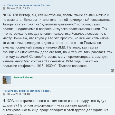
Re: Вопросы военной истории России.
С
28 янв 2011, 03:43
о
о
№137,138.Виктор, вы, как ни странно, правы: такие ссылки можно и
б
не замечать. Если вы читали текст, в ней приведенный- согласитесь.
щ
е
Авторы статьи гонят на "идеологизированную" историю, сами
н
являясь недалекими в вопросе и глубоко политизированными. Так
и
е
что истерика по поводу мнения полковника Ковалева совсем не к
месту.Понимаю, что глупо у вас это просить, но все же: хоть какие-
то источники приведите в доказательство того, что Польша не
внесла посильный вклад в начало ВМВ. Не знаю, как там за
границей в библиотеках дело обстоит, но интернет- таки работает- так
что жду ссылок! Со своей стороны могу порекомендовать вам для
начала книгу Мельтюхова "17 сентября 1939 года. Советско-
польские конфликты 1918- 1939гг". Толково написано!
Алексей Инкин
Re: Вопросы военной истории России.
С
28 янв 2011, 03:48
о
о
№139А чего криминального в этом посте и с чего вдруг его будут
б
удалять? Неточная информация (пусть лживая даже) и
щ
е
ангажированность еще вроде поводом в этой группе для удаления
н
не являлась.