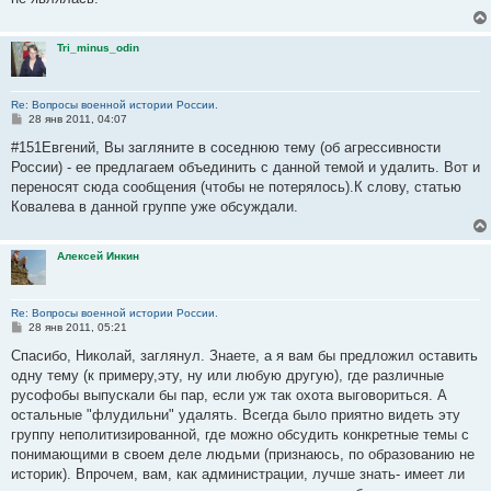
и
е
Tri_minus_odin
Re: Вопросы военной истории России.
С
28 янв 2011, 04:07
о
о
#151Евгений, Вы загляните в соседнюю тему (об агрессивности
б
России) - ее предлагаем объединить с данной темой и удалить. Вот и
щ
е
переносят сюда сообщения (чтобы не потерялось).К слову, статью
н
Ковалева в данной группе уже обсуждали.
и
е
Алексей Инкин
Re: Вопросы военной истории России.
С
28 янв 2011, 05:21
о
о
Спасибо, Николай, заглянул. Знаете, а я вам бы предложил оставить
б
одну тему (к примеру,эту, ну или любую другую), где различные
щ
е
русофобы выпускали бы пар, если уж так охота выговориться. А
н
остальные "флудильни" удалять. Всегда было приятно видеть эту
и
е
группу неполитизированной, где можно обсудить конкретные темы с
понимающими в своем деле людьми (признаюсь, по образованию не
историк). Впрочем, вам, как администрации, лучше знать- имеет ли