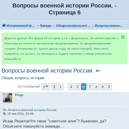
Вопросы военной истории России. -
Страница 6
Исторический форум
Беседы
Общие вопросы истории
Вопросы военной истории России.
Дорогие друзья! Это форум об истории, а не о форумчанах. За любое хамство и
переходы на личности мы выносим предупреждения. За предупреждениями
следуют блокировки (от одного дня до года, по нарастающей). Нам очень
неприятно это делать, но приходится. Будьте терпимее к своим оппонентам,
пожалуйста
Вопросы военной истории России.
⇐
Общие вопросы истории
Страница
6
из
9
1
4
5
6
7
8
9
Пред.
След.
213 сообщений
…
Proga
Re: Вопросы военной истории России.
С
26 янв 2011, 03:48
о
о
Исаак РешетовЧто такое "советская алия"? Ашкенази, да?
б
Объясните пожалуйста невежде....
щ