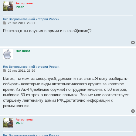
Автор темы
Platin
Re: Вопросы военной истории России.
С
26 янв 2011, 23:21
о
о
Решетов,а ты служил в армии и в какой(каких)?
б
щ
е
н
и
RusTurist
е
Re: Вопросы военной истории России.
С
26 янв 2011, 23:59
о
о
Витек, ты жеж из спецслужб, должен и так знать.Я могу разбирать-
б
собирать некоторые виды автотоматического оружия за короткое
щ
е
время.Из Ак-47(любимое оружие) по грудной мишени, с 50 метров,
н
выбиваю 30 из трех в половине попыток .Звание мое соответствует
и
е
старшему лейтенанту армии РФ.Достаточно информации к
размышлению.
Автор темы
Platin
Re: Вопросы военной истории России.