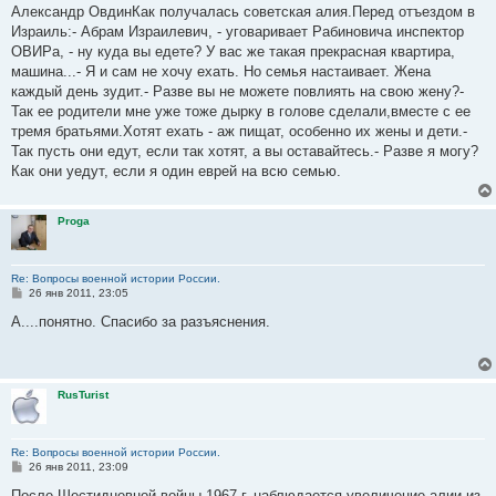
о
Александр ОвдинКак получалась советская алия.Перед отъездом в
б
Израиль:- Абрам Израилевич, - уговаривает Рабиновича инспектор
щ
е
ОВИРа, - ну куда вы едете? У вас же такая прекрасная квартира,
н
машина...- Я и сам не хочу ехать. Но семья настаивает. Жена
и
е
каждый день зудит.- Разве вы не можете повлиять на свою жену?-
Так ее родители мне уже тоже дырку в голове сделали,вместе с ее
тремя братьями.Хотят ехать - аж пищат, особенно их жены и дети.-
Так пусть они едут, если так хотят, а вы оставайтесь.- Разве я могу?
Как они уедут, если я один еврей на всю семью.
Proga
Re: Вопросы военной истории России.
С
26 янв 2011, 23:05
о
о
А....понятно. Спасибо за разъяснения.
б
щ
е
н
и
RusTurist
е
Re: Вопросы военной истории России.
С
26 янв 2011, 23:09
о
о
После Шестидневной войны 1967 г. наблюдается увеличение алии из