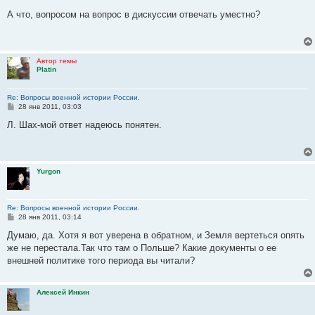
о
о
А что, вопросом на вопрос в дискуссии отвечать уместно?
б
щ
е
н
и
Автор темы
е
Platin
Re: Вопросы военной истории России.
С
28 янв 2011, 03:03
о
о
Л. Шах-мой ответ надеюсь понятен.
б
щ
е
н
и
Yurgon
е
Re: Вопросы военной истории России.
С
28 янв 2011, 03:14
о
о
Думаю, да. Хотя я вот уверена в обратном, и Земля вертеться опять
б
же не перестала.Так что там о Польше? Какие документы о ее
щ
е
внешней политике того периода вы читали?
н
и
е
Алексей Инкин