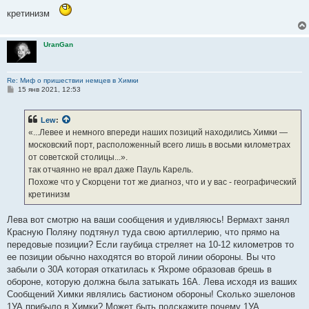
кретинизм
UranGan
Re: Миф о пришествии немцев в Химки
С
15 янв 2021, 12:53
о
о
б
Lew
:
щ
е
«...Левее и немного впереди наших позиций находились Химки —
н
московский порт, расположенный всего лишь в восьми километрах
и
е
от советской столицы...».
так отчаянно не врал даже Пауль Карель.
Похоже что у Скорцени тот же диагноз, что и у вас - географический
кретинизм
Лева вот смотрю на ваши сообщения и удивляюсь! Вермахт занял
Красную Поляну подтянул туда свою артиллерию, что прямо на
передовые позиции? Если гаубица стреляет на 10-12 километров то
ее позиции обычно находятся во второй линии обороны. Вы что
забыли о 30А которая откатилась к Яхроме образовав брешь в
обороне, которую должна была затыкать 16А. Лева исходя из ваших
Сообщений Химки являлись бастионом обороны! Сколько эшелонов
1УА прибыло в Химки? Может быть подскажите почему 1УА