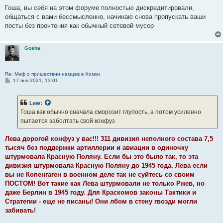
Гоша, вы себя на этом форуме полностью дискредитировали,
общаться с вами бессмысленно, начинаю снова пропускать ваши
посты без прочтения как обычный сетевой мусор
Gosha
Re: Миф о пришествии немцев в Химки
С
17 янв 2021, 13:01
о
о
б
Lew
:
щ
е
Гоша как обычно сначала сморозит глупость, а потом усиленно
н
пытается заболтать свой конфуз
и
е
Лева дорогой конфуз у вас!!! 311 дивизия неполного состава 7,5
тысяч без поддержки артиллерии и авиации в одиночку
штурмовала Красную Поляну. Если бы это было так, то эта
дивизия штурмовала Красную Поляну до 1945 года. Лева если
вы не Копенгаген в военном деле так не суйтесь со своим
ПОСТОМ! Вот такие как Лева штурмовали не только Ржев, но
даже Берлин в 1945 году. Для Краскомов законы Тактики и
Стратегии - еще не писаны! Они лбом в стену гвозди могли
забивать!