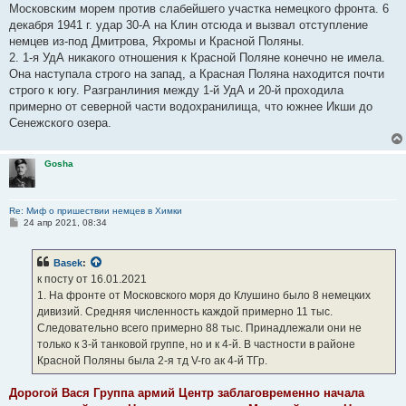
Московским морем против слабейшего участка немецкого фронта. 6
декабря 1941 г. удар 30-А на Клин отсюда и вызвал отступление
немцев из-под Дмитрова, Яхромы и Красной Поляны.
2. 1-я УдА никакого отношения к Красной Поляне конечно не имела.
Она наступала строго на запад, а Красная Поляна находится почти
строго к югу. Разгранлиния между 1-й УдА и 20-й проходила
примерно от северной части водохранилища, что южнее Икши до
Сенежского озера.
Gosha
Re: Миф о пришествии немцев в Химки
С
24 апр 2021, 08:34
о
о
б
Basek
:
щ
е
к посту от 16.01.2021
н
1. На фронте от Московского моря до Клушино было 8 немецких
и
е
дивизий. Средняя численность каждой примерно 11 тыс.
Следовательно всего примерно 88 тыс. Принадлежали они не
только к 3-й танковой группе, но и к 4-й. В частности в районе
Красной Поляны была 2-я тд V-го ак 4-й ТГр.
Дорогой Вася Группа армий Центр заблаговременно начала