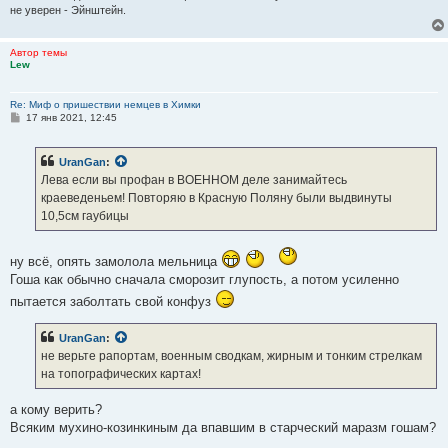
не уверен - Эйнштейн.
Автор темы
Lew
Re: Миф о пришествии немцев в Химки
С
17 янв 2021, 12:45
о
о
б
UranGan
:
щ
е
Лева если вы профан в ВОЕННОМ деле занимайтесь
н
краеведеньем! Повторяю в Красную Поляну были выдвинуты
и
е
10,5см гаубицы
ну всё, опять замолола мельница
Гоша как обычно сначала сморозит глупость, а потом усиленно
пытается заболтать свой конфуз
UranGan
:
не верьте рапортам, военным сводкам, жирным и тонким стрелкам
на топографических картах!
а кому верить?
Всяким мухино-козинкиным да впавшим в старческий маразм гошам?