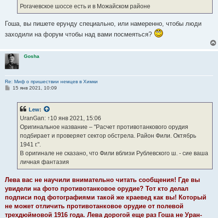
Рогачевское шоссе есть и в Можайском районе
Гоша, вы пишете ерунду специально, или намеренно, чтобы люди
заходили на форум чтобы над вами посмеяться?
Gosha
Re: Миф о пришествии немцев в Химки
С
15 янв 2021, 10:09
о
о
б
Lew
:
щ
е
UranGan: ↑10 янв 2021, 15:06
н
Оригинальное название – "Расчет противотанкового орудия
и
е
подбирает и проверяет сектор обстрела. Район Фили. Октябрь
1941 г.".
В оригинале не сказано, что Фили вблизи Рублевского ш. - сие ваша
личная фантазия
Лева вас не научили внимательно читать сообщения! Где вы
увидели на фото противотанковое орудие? Тот кто делал
подписи под фотографиями такой же краевед как вы! Который
не может отличить противотанковое орудие от полевой
трехдюймовой 1916 года. Лева дорогой еще раз Гоша не Уран-