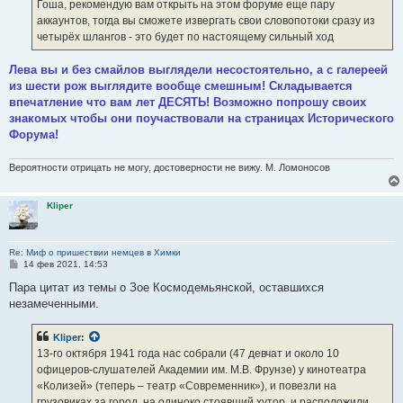
е
Гоша, рекомендую вам открыть на этом форуме еще пару
н
аккаунтов, тогда вы сможете извергать свои словопотоки сразу из
и
е
четырёх шлангов - это будет по настоящему сильный ход
Лева вы и без смайлов выглядели несостоятельно, а с галереей
из шести рож выглядите вообще смешным! Складывается
впечатление что вам лет ДЕСЯТЬ! Возможно попрошу своих
знакомых чтобы они поучаствовали на страницах Исторического
Форума!
Вероятности отрицать не могу, достоверности не вижу. М. Ломоносов
Kliper
Re: Миф о пришествии немцев в Химки
С
14 фев 2021, 14:53
о
о
Пара цитат из темы о Зое Космодемьянской, оставшихся
б
незамеченными.
щ
е
н
Kliper
:
и
е
13-го октября 1941 года нас собрали (47 девчат и около 10
офицеров-слушателей Академии им. М.В. Фрунзе) у кинотеатра
«Колизей» (теперь – театр «Современник»), и повезли на
грузовиках за город, на одиноко стоявший хутор, и расположили