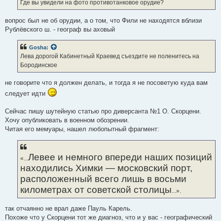
е
Где вы увидели на фото противотанковое орудие?
н
и
е
вопрос был не об орудии, а о том, что Фили не находятся вблизи
Рублёвского ш. - географ вы аховый
Gosha
:
Лева дорогой Кабинетный Краевед съездите не поленитесь на
Бородинское
не говорите что я должен делать, и тогда я не посоветую куда вам
следует идти
Сейчас пишу шутейную статью про диверсанта №1 О. Скорцени.
Хочу опубликовать в военном обозрении.
Читая его мемуары, нашел любопытный фрагмент:
Левее и немного впереди наших позиций
«...
находились Химки — московский порт,
расположенный всего лишь в восьми
километрах от советской столицы
...».
так отчаянно не врал даже Пауль Карель.
Похоже что у Скорцени тот же диагноз, что и у вас - географический