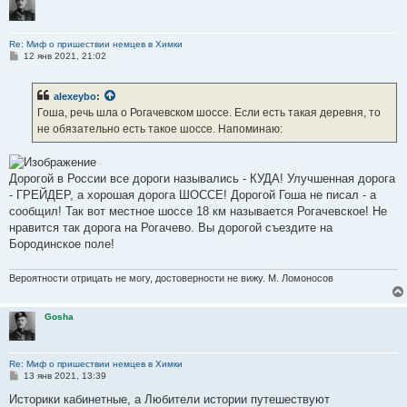
Re: Миф о пришествии немцев в Химки
С
12 янв 2021, 21:02
о
о
б
alexeybo
:
щ
е
Гоша, речь шла о Рогачевском шоссе. Если есть такая деревня, то
н
не обязательно есть такое шоссе. Напоминаю:
и
е
Дорогой в России все дороги назывались - КУДА! Улучшенная дорога
- ГРЕЙДЕР, а хорошая дорога ШОССЕ! Дорогой Гоша не писал - а
сообщил! Так вот местное шоссе 18 км называется Рогачевское! Не
нравится так дорога на Рогачево. Вы дорогой съездите на
Бородинское поле!
Вероятности отрицать не могу, достоверности не вижу. М. Ломоносов
Gosha
Re: Миф о пришествии немцев в Химки
С
13 янв 2021, 13:39
о
о
Историки кабинетные, а Любители истории путешествуют