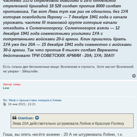
частями 331-й стрелковой дивизией и 28-й отдельной
стрелковой бригадой 18 528 солдат против 8000 солдат
противника. Так вот Лева тут как раз не обошлось без 1УА
которая освободила Яхрому — 7 декабря 1941 года и начала
угрожать частям III танковой группе которые начали
отходить к Солнечногорску. Солнечногорск взяли — 12
декабря 1941 года совместными усилиями 1УА с
потрепанными войсками 20-й армии. Клин пришлось брать
1УА уже без 20А — 15 декабря 1941 года совместно с войсками
30-й армии. Так что против 8 тысяч солдат Вермахта
действовало ТРИ СОВЕТСКИХ АРМИИ - 20А; 1УА; 30А!!!
Есть только две бесконечные вещи: Вселенная и глупость. Хотя насчет Вселенной
не уверен - Эйнштейн.
Автор темы
Lew
Re: Миф о пришествии немцев в Химки
С
16 янв 2021, 13:21
о
о
б
UranGan
:
щ
е
Лева 20А действительно штурмовала Лобню и Красную Поляну
н
и
е
Гоша, вы опять несёте ахинею - 20 А не штурмовала Лобню, т.к.