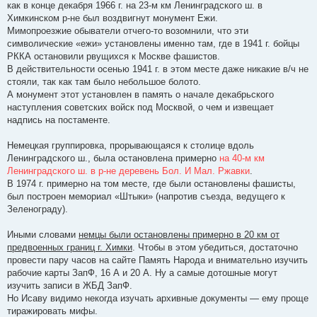
как в конце декабря 1966 г. на 23-м км Ленинградского ш. в
Химкинском р-не был воздвигнут монумент Ежи.
Мимопроезжие обыватели отчего-то возомнили, что эти
символические «ежи» установлены именно там, где в 1941 г. бойцы
РККА остановили рвущихся к Москве фашистов.
В действительности осенью 1941 г. в этом месте даже никакие в/ч не
стояли, так как там было небольшое болото.
А монумент этот установлен в память о начале декабрьского
наступления советских войск под Москвой, о чем и извещает
надпись на постаменте.
Немецкая группировка, прорывающаяся к столице вдоль
Ленинградского ш., была остановлена примерно
на 40-м км
Ленинградского ш. в р-не деревень Бол. И Мал. Ржавки
.
В 1974 г. примерно на том месте, где были остановлены фашисты,
был построен мемориал «Штыки» (напротив съезда, ведущего к
Зеленограду).
Иными словами
немцы были остановлены примерно в 20 км от
предвоенных границ г. Химки
. Чтобы в этом убедиться, достаточно
провести пару часов на сайте Память Народа и внимательно изучить
рабочие карты ЗапФ, 16 А и 20 А. Ну а самые дотошные могут
изучить записи в ЖБД ЗапФ.
Но Исаву видимо некогда изучать архивные документы — ему проще
тиражировать мифы.