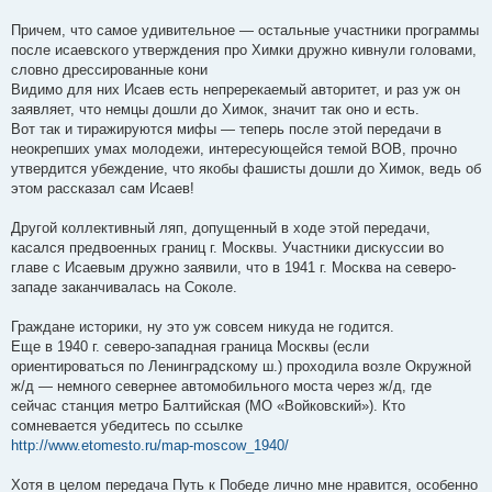
Причем, что самое удивительное — остальные участники программы
после исаевского утверждения про Химки дружно кивнули головами,
словно дрессированные кони
Видимо для них Исаев есть непререкаемый авторитет, и раз уж он
заявляет, что немцы дошли до Химок, значит так оно и есть.
Вот так и тиражируются мифы — теперь после этой передачи в
неокрепших умах молодежи, интересующейся темой ВОВ, прочно
утвердится убеждение, что якобы фашисты дошли до Химок, ведь об
этом рассказал сам Исаев!
Другой коллективный ляп, допущенный в ходе этой передачи,
касался предвоенных границ г. Москвы. Участники дискуссии во
главе с Исаевым дружно заявили, что в 1941 г. Москва на северо-
западе заканчивалась на Соколе.
Граждане историки, ну это уж совсем никуда не годится.
Еще в 1940 г. северо-западная граница Москвы (если
ориентироваться по Ленинградскому ш.) проходила возле Окружной
ж/д — немного севернее автомобильного моста через ж/д, где
сейчас станция метро Балтийская (МО «Войковский»). Кто
сомневается убедитесь по ссылке
http://www.etomesto.ru/map-moscow_1940/
Хотя в целом передача Путь к Победе лично мне нравится, особенно