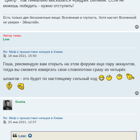
"Центр". Как гениально высказался Фридрих Великий: Если не
можешь победить - нужно отступить!
Есть только две бесконечные вещи: Вселенная и глупость. Хотя насчет Вселенной
не уверен - Эйнштейн.
Автор темы
Lew
Re: Миф о пришествии немцев в Химки
С
18 янв 2021, 15:50
о
о
Гоша, рекомендую вам открыть на этом форуме еще пару аккаунтов,
б
тогда вы сможете извергать свои словопотоки сразу из четырёх
щ
е
шлангов - это будет по настоящему сильный ход
н
и
е
Gosha
Re: Миф о пришествии немцев в Химки
С
25 янв 2021, 12:57
о
о
б
Lew
:
щ