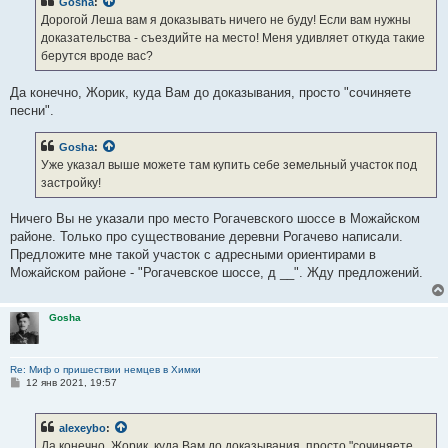
Gosha
:
щ
е
Дорогой Леша вам я доказывать ничего не буду! Если вам нужны
н
доказательства - съездийте на место! Меня удивляет откуда такие
и
е
берутся вроде вас?
Да конечно, Жорик, куда Вам до доказывания, просто "сочиняете
песни".
Gosha
:
Уже указал выше можете там купить себе земельный участок под
застройку!
Ничего Вы не указали про место Рогачевского шоссе в Можайском
районе. Только про существование деревни Рогачево написали.
Предложите мне такой участок с адресными ориентирами в
Можайском районе - "Рогачевское шоссе, д __". Жду предложений.
Gosha
Re: Миф о пришествии немцев в Химки
С
12 янв 2021, 19:57
о
о
б
alexeybo
:
щ
е
Да конечно, Жорик, куда Вам до доказывания, просто "сочиняете