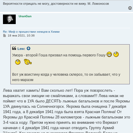
Вероятности отрицать не могу, достоверности не вижу. М. Ломоносов
UranGan
Re: Миф о пришествии немцев в Химки
С
18 янв 2021, 10:36
о
о
б
Lew
:
щ
е
Умора - второй Гоша призвал на помощь первого Гошу
н
и
е
Вот уж воистину когда у человека склероз, то он забывает, что у
него маразм
Лева хватит хамить! Вам сколько лет! Пора уж повзрослеть -
выражать свои эмоции не смайликами, а словами!!! Лева никак не
поймет что в 1УА было ДЕСЯТЬ лыжных батальонов и после Яхромы
1УА двинулась на Солнечногорск. Яхрома была очищена 7 декабря
1941 года, а 8 декабря 1941 года была взята Красная Поляна! От
Яхромы до Красной Поляны 28 километров - лыжным батальонам это
3-4 часа ходу. Притом нужно принять во внимание что Вермахт
начиная с 4 декабря 1941 года начал отводить Группу Армий