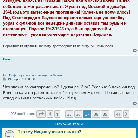
отводить войска из Наметившегося под Москвой котла. На что
собственно мог рассчитывать Жуков под Москвой в декабре
1941 года это вытеснение противника! Колечка не получилось!
Под Сталинградом Паулюс совершил элементарную ошибку
убрав с флангов все немецкие дивизии оставив там румын и
итальянцев. Паулюс 1942-1943 года был предателей и
изменником тупо выполняющим директивы Берлина.
Вероятности отрицать не могу, достоверности не вижу. М. Ломоносов
Basek
Re: Миф о пришествии немцев в Химки
С
24 апр 2021, 08:45
о
о
Что значит заблаговременно? 1 декабря, 3-го? Реально 6 декабря под
б
Клин начали отправлять танки 7-й тд из-под Яхромы. Ночью начался
щ
е
отвод с канала остальных войск. И т.д.
н
и
е
Страница
37
из
41
1
35
36
37
38
39
41
Пред.
Сле
1003 сообщения
…
…
Похожие темы
Почему Ницше унижал немцев?