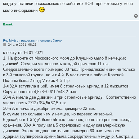
когда участники рассказывают о событиях ВОВ, про которые у меня
мало информации
Basek
Re: Миф о пришествии немцев в Химки
С
24 апр 2021, 08:21
о
о
к посту от 16.01.2021
б
1. На фронте от Московского моря до Клушино было 8 немецких
щ
е
дивизий. Средняя численность каждой примерно 11 тыс.
н
Следовательно всего примерно 88 тыс. Принадлежали они не только
и
е
к 3-й танковой группе, но и к 4-й. В частности в районе Красной
Поляны была 2-я тд V-го ак 4-й ТГр.
1-я УдА вступила в бой, имея 8 стрелковых бригад и 12 лыжбатов.
Округленно это 4,5х8+0,6*12=43,2 тыс.
20-я А имела две дивизии и три стрелковые бригады. Соответственно
численность 2*12+3*4,5=37,5 тыс.
30-я А в начале декабря имела примерно 22 тыс.
В сумме это больше чем у немцев, но перевес мизерный.
6 декабря в 1-й УдА было 55 тыс. человек, но не это решило исход
сражения. 30-я А получила 5 стрелковых и одну кавалерийскую
дивизию. Это дало дополнительно примерно 60 тыс. человек.
Ударная группировка армии была сосредоточены между р. Сестра и