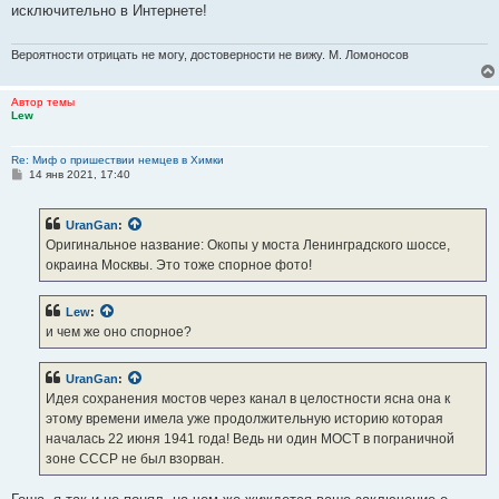
б
исключительно в Интернете!
щ
е
н
и
Вероятности отрицать не могу, достоверности не вижу. М. Ломоносов
е
Автор темы
Lew
Re: Миф о пришествии немцев в Химки
С
14 янв 2021, 17:40
о
о
б
UranGan
:
щ
е
Оригинальное название: Окопы у моста Ленинградского шоссе,
н
окраина Москвы. Это тоже спорное фото!
и
е
Lew
:
и чем же оно спорное?
UranGan
:
Идея сохранения мостов через канал в целостности ясна она к
этому времени имела уже продолжительную историю которая
началась 22 июня 1941 года! Ведь ни один МОСТ в пограничной
зоне СССР не был взорван.