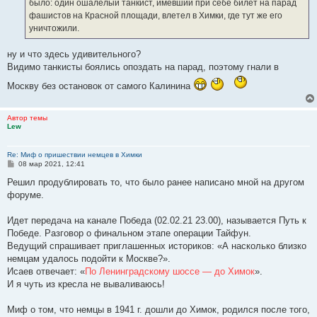
было: один ошалелый танкист, имевший при себе билет на парад
фашистов на Красной площади, влетел в Химки, где тут же его
уничтожили.
ну и что здесь удивительного?
Видимо танкисты боялись опоздать на парад, поэтому гнали в
Москву без остановок от самого Калинина
Автор темы
Lew
Re: Миф о пришествии немцев в Химки
С
08 мар 2021, 12:41
о
о
Решил продублировать то, что было ранее написано мной на другом
б
форуме.
щ
е
н
Идет передача на канале Победа (02.02.21 23.00), называется Путь к
и
е
Победе. Разговор о финальном этапе операции Тайфун.
Ведущий спрашивает приглашенных историков: «А насколько близко
немцам удалось подойти к Москве?».
Исаев отвечает: «
По Ленинградскому шоссе — до Химок
».
И я чуть из кресла не вываливаюсь!
Миф о том, что немцы в 1941 г. дошли до Химок, родился после того,