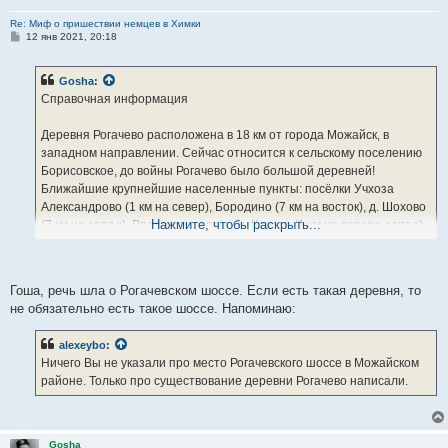
Re: Миф о пришествии немцев в Химки
С
12 янв 2021, 20:18
о
о
б
Gosha
:
щ
е
Справочная информация
н
и
е
Деревня Рогачево расположена в 18 км от города Можайск, в
западном направлении. Сейчас относится к сельскому поселению
Борисовское, до войны Рогачево было большой деревней!
Ближайшие крупнейшие населенные пункты: посёлки Учхоза
Александрово (1 км на север), Бородино (7 км на восток), д. Шохово
Нажмите, чтобы раскрыть...
(7 км на запад). Рядом находятся: п. Колочь (1 км на северо-запад),
деревни Головино (2 км на северо-запад), Бурково (2 км на запад),
Клемятино (2 км на юго-запад), Фомкино (2 км на северо-восток) По
данным переписи 2010 года в деревне зарегистрированы 0
Гоша, речь шла о Рогачевском шоссе. Если есть такая деревня, то
жителей в 1937 году в деревне проживало 489 человек был Колхоз -
не обязательно есть такое шоссе. Напоминаю:
Рогачевский.
Высота над уровнем моря 214 м. Координаты: 55°29΄20˝С.Ш.
alexeybo
:
35°44΄32˝В.Д.
Ничего Вы не указали про место Рогачевского шоссе в Можайском
районе. Только про существование деревни Рогачево написали.
Gosha