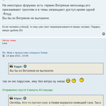
формировать в группы, в среднем по 15 человек, для заброски на
говорили: «Что, уезжаешь? Бросаешь?» Села на скамью,
о
занятые врагом территории.
разрыдалась.
о
На некоторых форумах есть термин Ветряные мельницы,его
б
присваивают троллям и в темы запрещают доступ,кроме одной
щ
е
:Флуд.
н
Вы бы из Ветряков не вылазили.
и
е
Если человек учёный, то ему уже свет переворачивается вверх ногами. Пардон,
вверх дыбом.(R)
Автор темы
Lew
Re: Миф о пришествии немцев в Химки
С
14 фев 2021, 15:56
о
о
б
Кадук
:
щ
е
Вы бы из Ветряков не вылазили.
н
и
е
так он же парусник, ему без ветра ну никак
Отправлено спустя 3 минуты 43 секунды:
Kliper
:
Октябрь. Кто-то пустил слух: в Химки ворвался немецкий танк. Так и