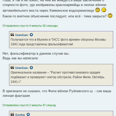
Гоша, я так и не понял, на чем же жиждется ваше заключение о
спорности фото, где изображены красноармейцы в окопах вблизи
автомобильного моста через Химкинское водохранилище
Какое-то внятное объяснение последует, или всё - тема закрыта?
Отправлено спустя 4 минуты 42 секунды:
UranGan
:
Получается что в Музеях и ТАСС фото времен обороны Москвы
1941 года представлены фальсификатом!
Нет, фальсификатор в данном случае вы.
Ведь как вы написали:
UranGan
:
Оригинальное название – "Расчет противотанкового орудия
подбирает и проверяет сектор обстрела. Район Фили. Октябрь
1941 г.".
В оригинале не сказано, что Фили вблизи Рублевского ш. - сие ваша
личная фантазия
Отправлено спустя 2 минуты 47 секунд:
Gosha
: