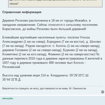
н
песни".
и
е
Справочная информация
Деревня Рогачево расположена в 18 км от города Можайск, в
западном направлении. Сейчас относится к сельскому поселению
Борисовское, до войны Рогачево было большой деревней!
Ближайшие крупнейшие населенные пункты: посёлки Учхоза
Александрово (1 км на север), Бородино (7 км на восток), д. Шохово
(7 км на запад). Рядом находятся: п. Колочь (1 км на северо-запад),
деревни Головино (2 км на северо-запад), Бурково (2 км на запад),
Клемятино (2 км на юго-запад), Фомкино (2 км на северо-восток) По
данным переписи 2010 года в деревне зарегистрированы 0 жителей в
1937 году в деревне проживало 489 человек был Колхоз -
Рогачевский.
Высота над уровнем моря 214 м. Координаты: 55°29΄20˝С.Ш.
35°44΄32˝В.Д.
Вероятности отрицать не могу, достоверности не вижу. М. Ломоносов
alexeybo