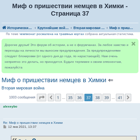
Миф о пришествии немцев в Химки -
Страница 37
Исторический форум
Крупнейшие войны
Вторая мировая война
Миф о пришествии немцев в Химки
По теме
чемпионат росмалена на травяных кортах
собрана актуальная статистика.
Дорогие друзья! Это форум об истории, а не о форумчанах. За любое хамство и
переходы на личности мы выносим предупреждения. За предупреждениями
следуют блокировки (от одного дня до года, по нарастающей). Нам очень
неприятно это делать, но приходится. Будьте терпимее к своим оппонентам,
пожалуйста
Миф о пришествии немцев в Химки
⇐
Вторая мировая война
Страница
37
из
41
1
35
36
37
38
39
41
Пред.
Сле
1003 сообщения
…
…
alexeybo
Re: Миф о пришествии немцев в Химки
С
12 янв 2021, 13:37
о
о
б