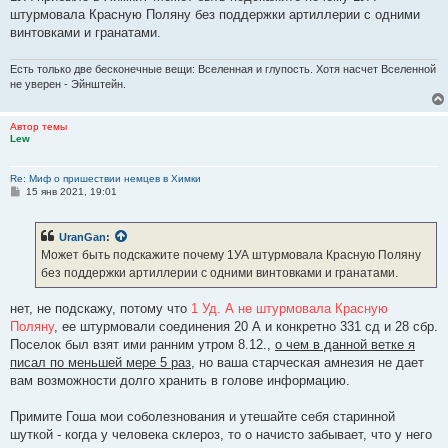
штурмовала Красную Поляну без поддержки артиллерии с одними
винтовками и гранатами.
Есть только две бесконечные вещи: Вселенная и глупость. Хотя насчет Вселенной
не уверен - Эйнштейн.
Автор темы
Lew
Re: Миф о пришествии немцев в Химки
С
15 янв 2021, 19:01
о
о
б
UranGan
:
щ
е
Может быть подскажите почему 1УА штурмовала Красную Поляну
н
без поддержки артиллерии с одними винтовками и гранатами.
и
е
нет, не подскажу, потому что
1 Уд. А не штурмовала Красную
Поляну
, ее штурмовали соединения 20 А и конкретно 331 сд и 28 сбр.
Поселок был взят ими ранним утром 8.12.,
о чем в данной ветке я
писал по меньшей мере 5 раз
, но ваша старческая амнезия не дает
вам возможности долго хранить в голове информацию.
Примите Гоша мои соболезнования и утешайте себя старинной
шуткой - когда у человека склероз, то о начисто забывает, что у него