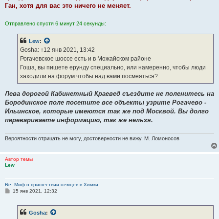
Ган, хотя для вас это ничего не меняет.
Отправлено спустя 6 минут 24 секунды:
Lew
:
Gosha: ↑12 янв 2021, 13:42
Рогачевское шоссе есть и в Можайском районе
Гоша, вы пишете ерунду специально, или намеренно, чтобы люди
заходили на форум чтобы над вами посмеяться?
Лева дорогой Кабинетный Краевед съездите не поленитесь на
Бородинское поле посетите все объекты узрите Рогачево -
Ильинское, которые имеются так же под Москвой. Вы долго
перевариваете информацию, так же нельзя.
Вероятности отрицать не могу, достоверности не вижу. М. Ломоносов
Автор темы
Lew
Re: Миф о пришествии немцев в Химки
С
15 янв 2021, 12:32
о
о
б
Gosha
:
щ