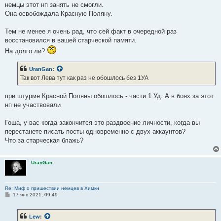
немцы этот нп занять не смогли.
Она освобождала Красную Поляну.
Тем не менее я очень рад, что сей факт в очередной раз
восстановился в вашей старческой памяти.
На долго ли?
UranGan
:
Так вот Лева тут как раз не обошлось без 1УА
при штурме Красной Поляны обошлось - части 1 Уд. А в боях за этот
нп не участвовали
Гоша, у вас когда закончится это раздвоение личности, когда вы
перестанете писать посты одновременно с двух аккаунтов?
Что за старческая блажь?
UranGan
Re: Миф о пришествии немцев в Химки
С
17 янв 2021, 09:49
о
о
б
Lew
:
щ