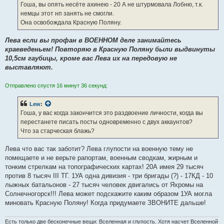
е
Гоша, вы опять несёте ахинею - 20 А не штурмовала Лобню, т.к.
н
немцы этот нп занять не смогли.
и
е
Она освобождала Красную Поляну.
Лева если вы профан в ВОЕННОМ деле занимайтесь
краеведеньем! Повторяю в Красную Поляну были выдвинуты
10,5см гаубицы, кроме вас Лева их на передовую не
выставляют.
Отправлено спустя 16 минут 36 секунд:
Lew
:
Гоша, у вас когда закончится это раздвоение личности, когда вы
перестанете писать посты одновременно с двух аккаунтов?
Что за старческая блажь?
Лева что вас так заботит? Лева глупости на военную тему не
помещаете и не верьте рапортам, военным сводкам, жирным и
тонким стрелкам на топографических картах! 20А имея 29 тысяч
против 8 тысяч III ТГ. 1УА одна дивизия - три бригады (?) - 17КД - 10
лыжных батальонов - 27 тысяч человек двигались от Яхромы на
Солнечногорск!!! Лева может подскажите каким образом 1УА могла
миновать Красную Поляну! Когда придумаете ЗВОНИТЕ дальше!
Есть только две бесконечные вещи: Вселенная и глупость. Хотя насчет Вселенной