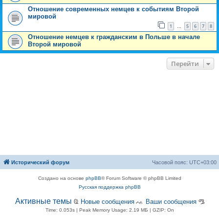
Отношение современных немцев к событиям Второй
мировой
1
5
6
7
8
…
Отношение немцев к гражданским в Польше в начале
Второй мировой
Перейти
Исторический форум
Часовой пояс:
UTC+03:00
Создано на основе
phpBB
® Forum Software © phpBB Limited
Русская поддержка phpBB
Активные темы
Ҩ
Новые сообщения
ᨕ
Ваши сообщения
ᎂ
Time: 0.053s
| Peak Memory Usage: 2.19 МБ | GZIP: On