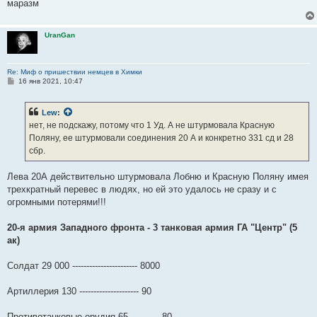
маразм
UranGan
Re: Миф о пришествии немцев в Химки
С
16 янв 2021, 10:47
о
о
б
Lew
:
щ
е
нет, не подскажу, потому что 1 Уд. А не штурмовала Красную
н
Поляну, ее штурмовали соединения 20 А и конкретно 331 сд и 28
и
е
сбр.
Лева 20А действительно штурмовала Лобню и Красную Поляну имея
трехкратный перевес в людях, но ей это удалось не сразу и с
огромными потерями!!!
20-я армия Западного фронта - 3 танковая армия ГА "Центр" (5
ак)
Солдат 29 000 ----------------------- 8000
Артиллерия 130 --------------------- 90
Противотанковые орудия 65----------- 80