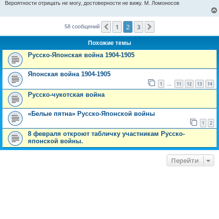
Вероятности отрицать не могу, достоверности не вижу. М. Ломоносов
1
2
3
Пред.
След.
58 сообщений
Похожие темы
Русско-Японская война 1904-1905
Японская война 1904-1905
1
11
12
13
14
…
Русско-чукотская война
«Белые пятна» Русско-Японской войны
1
2
8 февраля откроют табличку участникам Русско-
японской войны.
Перейти