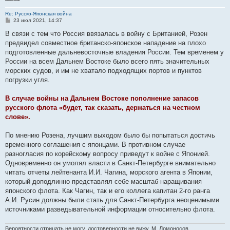
Re: Русско-Японская война
С
23 июл 2021, 14:37
о
о
В связи с тем что Россия ввязалась в войну с Британией, Розен
б
предвидел совместное британско-японское нападение на плохо
щ
е
подготовленные дальневосточные владения России. Тем временем у
н
России на всем Дальнем Востоке было всего пять значительных
и
е
морских судов, и им не хватало подходящих портов и пунктов
погрузки угля.
В случае войны на Дальнем Востоке пополнение запасов
русского флота «будет, так сказать, держаться на честном
слове».
По мнению Розена, лучшим выходом было бы попытаться достичь
временного соглашения с японцами. В противном случае
разногласия по корейскому вопросу приведут к войне с Японией.
Одновременно он умолял власти в Санкт-Петербурге внимательно
читать отчеты лейтенанта И.И. Чагина, морского агента в Японии,
который доподлинно представлял себе масштаб наращивания
японского флота. Как Чагин, так и его коллега капитан 2-го ранга
А.И. Русин должны были стать для Санкт-Петербурга неоценимыми
источниками разведывательной информации относительно флота.
Вероятности отрицать не могу, достоверности не вижу. М. Ломоносов