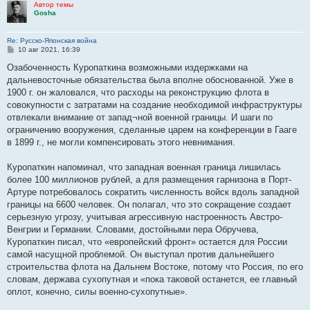
Автор темы
Gosha
Re: Русско-Японская война
С
10 авг 2021, 16:39
о
о
Озабоченность Куропаткина возможными издержками на
б
дальневосточные обязательства была вполне обоснованной. Уже в
щ
е
1900 г. он жаловался, что расходы на реконструкцию флота в
н
совокупности с затратами на создание необходимой инфраструктуры
и
е
отвлекали внимание от запад¬ной военной границы. И шаги по
ограничению вооружения, сделанные царем на конференции в Гааге
в 1899 г., не могли компенсировать этого невнимания.
Куропаткин напоминал, что западная военная граница лишилась
более 100 миллионов рублей, а для размещения гарнизона в Порт-
Артуре потребовалось сократить численность войск вдоль западной
границы на 6600 человек. Он полагал, что это сокращение создает
серьезную угрозу, учитывая агрессивную настроенность Австро-
Венгрии и Германии. Словами, достойными пера Обручева,
Куропаткин писал, что «европейский фронт» остается для России
самой насущной проблемой. Он выступал против дальнейшего
строительства флота на Дальнем Востоке, потому что Россия, по его
словам, держава сухопутная и «пока таковой останется, ее главный
оплот, конечно, силы военно-сухопутные».