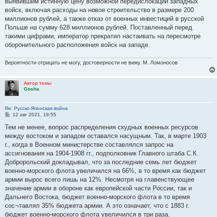
выявившим истинную цену возможной передислокации западных
войск, включая расходы на новое строительство в размере 200
миллионов рублей, а также отказ от военных инвестиций в русской
Польше на сумму 628 миллионов рублей. Поставленный перед
такими цифрами, император прекратил настаивать на пересмотре
оборонительного расположения войск на западе.
Вероятности отрицать не могу, достоверности не вижу. М. Ломоносов
Автор темы
Gosha
Re: Русско-Японская война
С
12 авг 2021, 19:55
о
о
Тем не менее, вопрос распределения скудных военных ресурсов
б
между востоком и западом оставался насущным. Так, в марте 1903
щ
е
г., когда в Военном министерстве составлялся запрос на
н
ассигнования на 1904-1908 гг., подполковник Главного штаба С.К.
и
е
Добророльский докладывал, что за последние семь лет бюджет
военно-морского флота увеличился на 66%, в то время как бюджет
армии вырос всего лишь на 12%. Несмотря на главенствующее
значение армии в обороне как европейской части России, так и
Дальнего Востока, бюджет военно-морского флота в то время
сос¬тавлял 35% бюджета армии. А это означает, что с 1883 г.
бюджет военно-морского флота увеличился в три раза.