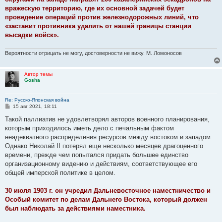
вражескую территорию, где их основной задачей будет
проведение операций против железнодорожных линий, что
«заставит противника удалить от нашей границы станции
высадки войск».
Вероятности отрицать не могу, достоверности не вижу. М. Ломоносов
Автор темы
Gosha
Re: Русско-Японская война
С
15 авг 2021, 18:11
о
о
Такой паллиатив не удовлетворял авторов военного планирования,
б
которым приходилось иметь дело с печальным фактом
щ
е
неадекватного распределения ресурсов между востоком и западом.
н
Однако Николай II потерял еще несколько месяцев драгоценного
и
е
времени, прежде чем попытался придать большее единство
организационному видению и действиям, соответствующее его
общей имперской политике в целом.
30 июля 1903 г. он учредил Дальневосточное наместничество и
Особый комитет по делам Дальнего Востока, который должен
был наблюдать за действиями наместника.