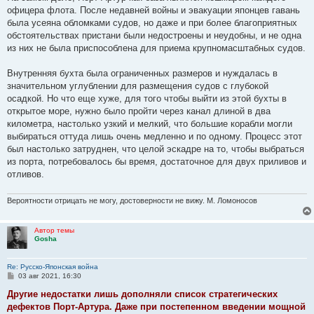
б
офицера флота. После недавней войны и эвакуации японцев гавань
щ
е
была усеяна обломками судов, но даже и при более благоприятных
н
обстоятельствах пристани были недостроены и неудобны, и не одна
и
е
из них не была приспособлена для приема крупномасштабных судов.
Внутренняя бухта была ограниченных размеров и нуждалась в
значительном углублении для размещения судов с глубокой
осадкой. Но что еще хуже, для того чтобы выйти из этой бухты в
открытое море, нужно было пройти через канал длиной в два
километра, настолько узкий и мелкий, что большие корабли могли
выбираться оттуда лишь очень медленно и по одному. Процесс этот
был настолько затруднен, что целой эскадре на то, чтобы выбраться
из порта, потребовалось бы время, достаточное для двух приливов и
отливов.
Вероятности отрицать не могу, достоверности не вижу. М. Ломоносов
Автор темы
Gosha
Re: Русско-Японская война
С
03 авг 2021, 16:30
о
о
Другие недостатки лишь дополняли список стратегических
б
дефектов Порт-Артура. Даже при постепенном введении мощной
щ