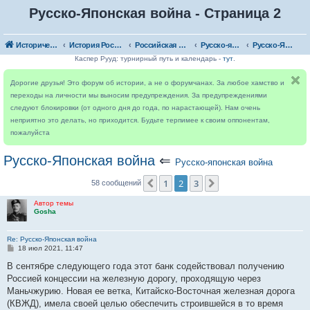
Русско-Японская война - Страница 2
Исторический форум
История России
Российская империя
Русско-японская война
Русско-Японская война
Каспер Рууд: турнирный путь и календарь -
тут
.
Дорогие друзья! Это форум об истории, а не о форумчанах. За любое хамство и
переходы на личности мы выносим предупреждения. За предупреждениями
следуют блокировки (от одного дня до года, по нарастающей). Нам очень
неприятно это делать, но приходится. Будьте терпимее к своим оппонентам,
пожалуйста
Русско-Японская война
⇐
Русско-японская война
1
2
3
Пред.
След.
58 сообщений
Автор темы
Gosha
Re: Русско-Японская война
С
18 июл 2021, 11:47
о
о
В сентябре следующего года этот банк содействовал получению
б
Россией концессии на железную дорогу, проходящую через
щ
е
Маньчжурию. Новая ее ветка, Китайско-Восточная железная дорога
н
(КВЖД), имела своей целью обеспечить строившейся в то время
и