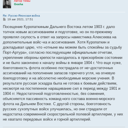
Автор темы
Gosha
Re: Русско-Японская война
С
19 авг 2021, 17:51
о
о
Посещение Куропаткиным Дальнего Востока летом 1903 г. дало
б
толчок новым ассигнованиям и подготовке, но он по-прежнему
щ
е
проявлял скупость в ответ на запросы наместника Алексеева на
н
дополнительные войс¬ка и ассигнования. Хотя Куропаткин и
и
е
докладывал царю, что «отныне мы можем быть спокойны за судьбу
Порт-Артура», согласно последующим официальным отчетам,
укрепление обороны крепости находилось в прискорбном состоянии
и не было закончено к началу войны в январе 1904 г. Что еще хуже,
боеготовность флота особенно пострадала от не¬достаточных
ассигнований на пополнение запасов горючего угля, на огневую
боеподготовку и на абсолютно необходимые морские учения. В
результате русская эскадра была не готова к боевым действиям,
несмотря на постепенное наращивание сил в период между 1901 и
1904 гг. Недостаточной подготовленностью, без сомнения,
объясняется пассивность команд-ного состава военно-морского
флота на Дальнем Востоке. С другой стороны, боеготовность
русских сухопутных войск улучшилась, но они страдали от
недостатка современной скорострельной полевой артиллерии, у них
не хватало передовых войск и горной артиллерий.