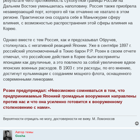
результате чего протяженность сухопутной границы России на
н
Дальнем Востоке уменьшилась наполовину. Россия также приобрела
и
е
незамерзающий порт, которого ей так отчаянно не хватало в этом
регионе. Практически она создала себе в Маньчжурии сферу
влияния, с возможностью распространения этой сферы влияния на
Корею.
Однако вместе с тем Россия, как и предсказывал Обручев,
столкнулась с негативной реакцией Японии. Уже в сентябре 1897 г.
российский уполномоченный в Токио барон Р.Р. Розен в своем отчете
отмечал, что российские действия в Корее были восприняты
японцами как двуличные, а это повлекло за собой увеличение вдвое
японских военных расходов. В 1903 г. эти расходы, по его мнению,
достигнут кульминации с созданием мощного флота, оснащенного
современными линкорами.
Розен предупреждал: «Невозможно сомневаться в том, что
предпринимаемые Японией громадные вооружения направлены
против нас и что она усиленно готовится к вооруженному
столкновению с нами».
Вероятности отрицать не могу, достоверности не вижу. М. Ломоносов
Автор темы
Gosha