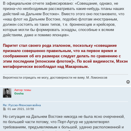
е
В официальном отчете зафиксировано: «Совещание, однако, не
н
призна¬ло необходимым рассматривать какие-нибудь планы наших
и
е
действий на Дальнем Востоке». Вместо этого оно постановило, что
«наш флот на Дальнем Востоке, подобно флотам иностранным,
должен состоять из таких типов, т.е. броненосцев и крейсеров,
которые могли бы формировать эскадры, способные к всяким
действиям, даже и помимо японцев».
Паритет стал своего рода эталоном, поскольку «совещание
признало совершенно правильным, что на первое время и
соображения об его размерах следует делать по сравнению с
этим последним [японским флотом]». По всей видимости, Мэхэн
метафорически возобладал над Макаровым.
Вероятности отрицать не могу, достоверности не вижу. М. Ломоносов
Автор темы
Gosha
Re: Русско-Японская война
С
01 авг 2021, 10:58
о
о
Но ситуация на Дальнем Востоке никогда не была ясно очерченной,
б
по большей части потому, что Порт-Артур не удовлетворял
щ
е
требованиям, предъявляемым к большой, удачно расположенной и
н