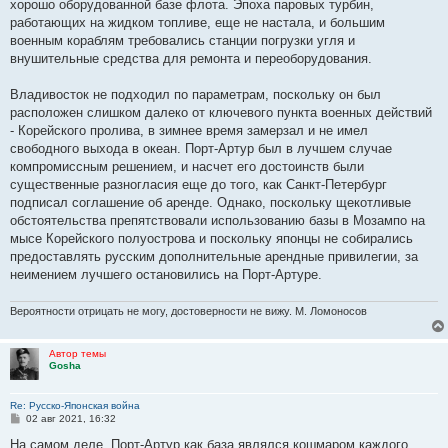
хорошо оборудованной базе флота. Эпоха паровых турбин,
и
е
работающих на жидком топливе, еще не настала, и большим
военным кораблям требовались станции погрузки угля и
внушительные средства для ремонта и переоборудования.
Владивосток не подходил по параметрам, поскольку он был
расположен слишком далеко от ключевого пункта военных действий
- Корейского пролива, в зимнее время замерзал и не имел
свободного выхода в океан. Порт-Артур был в лучшем случае
компромиссным решением, и насчет его достоинств были
существенные разногласия еще до того, как Санкт-Петербург
подписал соглашение об аренде. Однако, поскольку щекотливые
обстоятельства препятствовали использованию базы в Мозампо на
мысе Корейского полуострова и поскольку японцы не собирались
предоставлять русским дополнительные арендные привилегии, за
неимением лучшего остановились на Порт-Артуре.
Вероятности отрицать не могу, достоверности не вижу. М. Ломоносов
Автор темы
Gosha
Re: Русско-Японская война
С
02 авг 2021, 16:32
о
о
На самом деле, Порт-Артур как база являлся кошмаром каждого