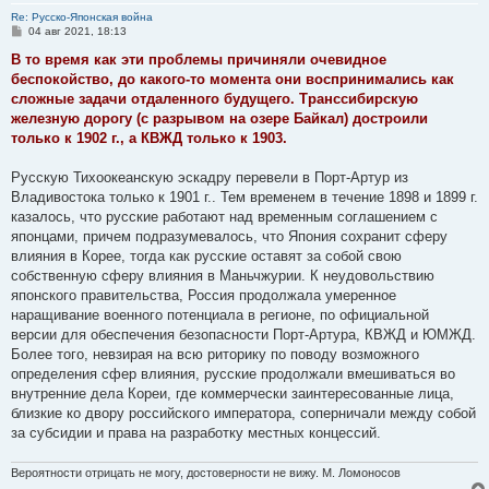
Re: Русско-Японская война
С
04 авг 2021, 18:13
о
о
В то время как эти проблемы причиняли очевидное
б
беспокойство, до какого-то момента они воспринимались как
щ
е
сложные задачи отдаленного будущего. Транссибирскую
н
железную дорогу (с разрывом на озере Байкал) достроили
и
е
только к 1902 г., а КВЖД только к 1903.
Русскую Тихоокеанскую эскадру перевели в Порт-Артур из
Владивостока только к 1901 г.. Тем временем в течение 1898 и 1899 г.
казалось, что русские работают над временным соглашением с
японцами, причем подразумевалось, что Япония сохранит сферу
влияния в Корее, тогда как русские оставят за собой свою
собственную сферу влияния в Маньчжурии. К неудовольствию
японского правительства, Россия продолжала умеренное
наращивание военного потенциала в регионе, по официальной
версии для обеспечения безопасности Порт-Артура, КВЖД и ЮМЖД.
Более того, невзирая на всю риторику по поводу возможного
определения сфер влияния, русские продолжали вмешиваться во
внутренние дела Кореи, где коммерчески заинтересованные лица,
близкие ко двору российского императора, соперничали между собой
за субсидии и права на разработку местных концессий.
Вероятности отрицать не могу, достоверности не вижу. М. Ломоносов