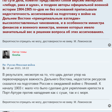
По сути дела, Комитет представлял собой версию имперских
«лебедя, рака и щуки», и позднее авторы официальной военной
истории 1904-1905 го¬дов не без оснований приписывали
недостаточность ассигнований на подготовку к войне на
Дальнем Востоке «принципиальным взглядам»
высокопоставленных чиновников, и в особенности министра
финансов и военного министра, мнение которых имело
значительный вес в решении вопроса об этих ассигнованиях.
Вероятности отрицать не могу, достоверности не вижу. М. Ломоносов
Автор темы
Gosha
Re: Русско-Японская война
С
18 авг 2021, 16:22
о
о
В результате, несмотря на то, что царь делал упор на
б
первоочередную важность Дальнего Востока, недостаток ресурсов
щ
е
сказался на подготовке России к ожидаемой войне с Японией. К
н
началу 1903 г. мало что было сделано для укрепления крепости в
и
е
Порт-Артуре против нападения как с суши, так и с моря.
Вероятности отрицать не могу, достоверности не вижу. М. Ломоносов