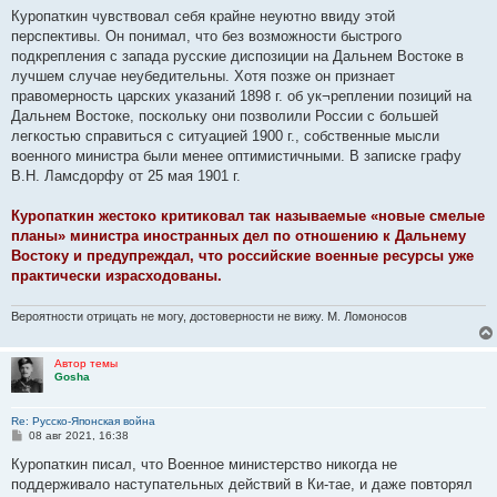
о
Куропаткин чувствовал себя крайне неуютно ввиду этой
б
перспективы. Он понимал, что без возможности быстрого
щ
е
подкрепления с запада русские диспозиции на Дальнем Востоке в
н
лучшем случае неубедительны. Хотя позже он признает
и
е
правомерность царских указаний 1898 г. об ук¬реплении позиций на
Дальнем Востоке, поскольку они позволили России с большей
легкостью справиться с ситуацией 1900 г., собственные мысли
военного министра были менее оптимистичными. В записке графу
В.Н. Ламсдорфу от 25 мая 1901 г.
Куропаткин жестоко критиковал так называемые «новые смелые
планы» министра иностранных дел по отношению к Дальнему
Востоку и предупреждал, что российские военные ресурсы уже
практически израсходованы.
Вероятности отрицать не могу, достоверности не вижу. М. Ломоносов
Автор темы
Gosha
Re: Русско-Японская война
С
08 авг 2021, 16:38
о
о
Куропаткин писал, что Военное министерство никогда не
б
поддерживало наступательных действий в Ки-тае, и даже повторял
щ