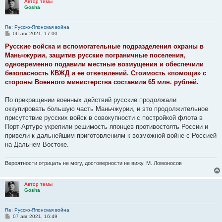
Автор темы
Gosha
Re: Русско-Японская война
С
06 авг 2021, 17:00
о
о
Русские войска и вспомогательные подразделения охраны в
б
Маньчжурии, защитив русские пограничные поселения,
щ
е
одновременно подавили местные возмущения и обеспечили
н
безопасность КВЖД и ее ответвлений. Стоимость «помощи» с
и
е
стороны Военного министерства составила 65 млн. рублей.
По прекращении военных действий русские продолжали
оккупировать большую часть Маньчжурии, и это продолжительное
присутствие русских войск в совокупности с постройкой флота в
Порт-Артуре укрепили решимость японцев противостоять России и
привели к дальнейшим приготовлениям к возможной войне с Россией
на Дальнем Востоке.
Вероятности отрицать не могу, достоверности не вижу. М. Ломоносов
Автор темы
Gosha
Re: Русско-Японская война
С
07 авг 2021, 16:49
о