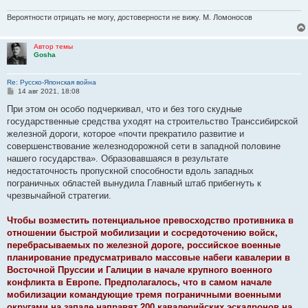
Вероятности отрицать не могу, достоверности не вижу. М. Ломоносов
Автор темы
Gosha
Re: Русско-Японская война
С
14 авг 2021, 18:08
о
о
При этом он особо подчеркивал, что и без того скудные
б
государственные средства уходят на строительство Транссибирской
щ
е
железной дороги, которое «почти прекратило развитие и
н
совершенствование железнодорожной сети в западной половине
и
е
нашего государства». Образовавшаяся в результате
недостаточность пропускной способности вдоль западных
пограничных областей вынудила Главный штаб прибегнуть к
чрезвычайной стратегии.
Чтобы возместить потенциальное превосходство противника в
отношении быстрой мобилизации и сосредоточению войск,
перебрасываемых по железной дороге, российское военные
планирование предусматривало массовые набеги кавалерии в
Восточной Пруссии и Галиции в начале крупного военного
конфликта в Европе. Предполагалось, что в самом начале
мобилизации командующие тремя пограничными военными
округами на западе направят 200 кавалерийских эскадронов на