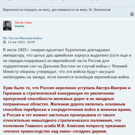
Вероятности отрицать не могу, достоверности не вижу. М. Ломоносов
Автор темы
Gosha
Re: Русско-Японская война
С
13 авг 2021, 19:05
о
о
В июле 1903 г. генерал-адъютант Куропаткин докладывал
б
императору, что целых два армейских корпуса выделено (хотя еще и
щ
е
не передислоцировано) из европейской части России для
н
подкрепления сил на Дальнем Востоке на случай войны с Японией.
и
е
Министр обороны утверждал, что эти войска будут насущно
необходимы на западе, если начнется всеобщая европейская война.
Хуже было то, что Россия неуклонно уступала Австро-Венгрии и
Германии в стратегической конкуренции по увеличению
пропускной способности железных дорог в ее западных
пограничных областях. Железная дорога являлась основным
способом переброски и сосредоточения войск в военное время,
и Россия в тот момент настолько проигрывала от такого
относительно невыгодного стратегического положения, что
полковник Главного штаба М.В. Алексеев попросту признавал
«полное превосходство над нами» соседних держав.