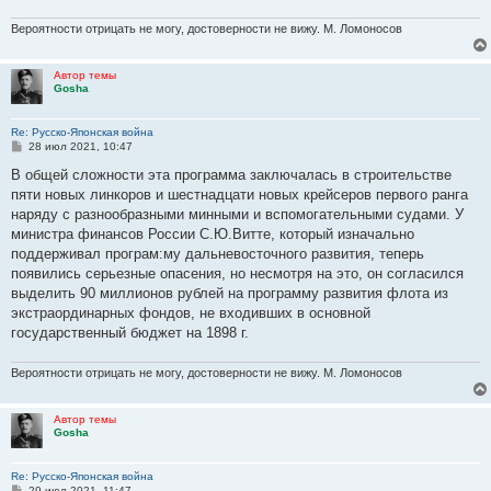
Вероятности отрицать не могу, достоверности не вижу. М. Ломоносов
Автор темы
Gosha
Re: Русско-Японская война
С
28 июл 2021, 10:47
о
о
В общей сложности эта программа заключалась в строительстве
б
пяти новых линкоров и шестнадцати новых крейсеров первого ранга
щ
е
наряду с разнообразными минными и вспомогательными судами. У
н
министра финансов России С.Ю.Витте, который изначально
и
е
поддерживал програм:му дальневосточного развития, теперь
появились серьезные опасения, но несмотря на это, он согласился
выделить 90 миллионов рублей на программу развития флота из
экстраординарных фондов, не входивших в основной
государственный бюджет на 1898 г.
Вероятности отрицать не могу, достоверности не вижу. М. Ломоносов
Автор темы
Gosha
Re: Русско-Японская война
С
29 июл 2021, 11:47