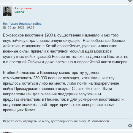
Автор темы
Gosha
Re: Русско-Японская война
С
05 авг 2021, 16:22
о
о
Боксерское восстание 1900 г. существенно изменило и без того
б
неустойчивую дальневосточную ситуацию. Разнообразные боевые
щ
е
действия, стянувшие в Китай европейские, русские и японские
н
военные силы, привели к частичной мобилизации морских и
и
е
сухопутных войск царской России не только на Дальнем Востоке, но
и в соседней Сибири и даже временно в европейской части империи.
В общей сложности Военному министерству удалось
отмобилизовать 230 000 военнослужащих, хотя большинству
пришлось остаться либо на месте, либо пойти на подкрепление
войск Приамурского военного округа. Свыше 65 тысяч были
направлены как для оказания поддержки зарубежным
представительствам в Пекине, так и для усмирения восставших и
оккупации значительной территории в трех северо-восточных
провинциях Китая.
Вероятности отрицать не могу, достоверности не вижу. М. Ломоносов