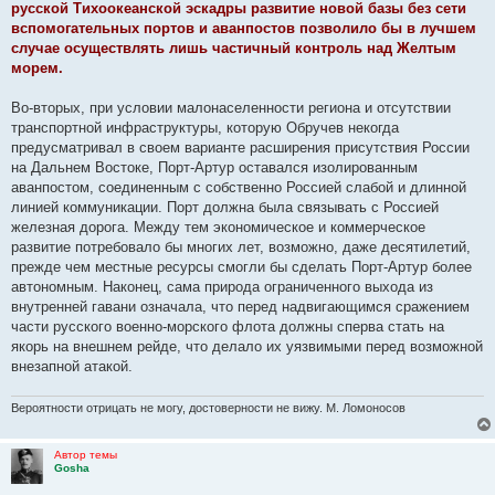
е
русской Тихоокеанской эскадры развитие новой базы без сети
н
вспомогательных портов и аванпостов позволило бы в лучшем
и
е
случае осуществлять лишь частичный контроль над Желтым
морем.
Во-вторых, при условии малонаселенности региона и отсутствии
транспортной инфраструктуры, которую Обручев некогда
предусматривал в своем варианте расширения присутствия России
на Дальнем Востоке, Порт-Артур оставался изолированным
аванпостом, соединенным с собственно Россией слабой и длинной
линией коммуникации. Порт должна была связывать с Россией
железная дорога. Между тем экономическое и коммерческое
развитие потребовало бы многих лет, возможно, даже десятилетий,
прежде чем местные ресурсы смогли бы сделать Порт-Артур более
автономным. Наконец, сама природа ограниченного выхода из
внутренней гавани означала, что перед надвигающимся сражением
части русского военно-морского флота должны сперва стать на
якорь на внешнем рейде, что делало их уязвимыми перед возможной
внезапной атакой.
Вероятности отрицать не могу, достоверности не вижу. М. Ломоносов
Автор темы
Gosha