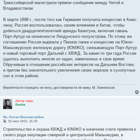
е
Транссибирской магистрали прямое сообщение между Читой и
Владивостоком.
В марте 1898 г., после того как Германия получила концессию в Киао-
чжоу, Россия воспользовалась своим влиянием в Китае, чтобы
добиться двадцатипятилетней аренды Квантуна, включая гавань
Порт-Артур на оконечности Ляодунского полуострова. По этому же
соглашению Россия вырвала у Пекина также и концессию на Южно-
Маньчжурскую железную дорогу (ЮМЖО), связывающую Порт-Артур
и новый торговый порт Дальний с КВЖД. За какие-то три года России
удалось выполнить многие из задач, намеченных в свое время
Обручевым в отношении российских интересов на Дальнем Востоке,
и притом без значительного увеличения своих морских и сухопутных
сил в этом районе.
Вероятности отрицать не могу, достоверности не вижу. М. Ломоносов
Автор темы
Gosha
Re: Русско-Японская война
С
22 июл 2021, 11:20
о
о
Строительство и охрана КВЖД и ЮМЖО в конечном счете привели к
б
своего рода оккупации северной и центральной Маньчжурии, в
щ
е