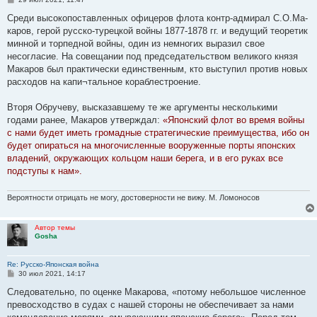
о
о
Среди высокопоставленных офицеров флота контр-адмирал С.О.Ма-
б
каров, герой русско-турецкой войны 1877-1878 гг. и ведущий теоретик
щ
е
минной и торпедной войны, один из немногих выразил свое
н
несогласие. На совещании под председательством великого князя
и
е
Макаров был практически единственным, кто выступил против новых
расходов на капи¬тальное кораблестроение.
Вторя Обручеву, высказавшему те же аргументы несколькими
годами ранее, Макаров утверждал:
«Японский флот во время войны
с нами будет иметь громадные стратегические преимущества, ибо он
будет опираться на многочисленные вооруженные порты японских
владений, окружающих кольцом наши берега, и в его руках все
подступы к нам».
Вероятности отрицать не могу, достоверности не вижу. М. Ломоносов
Автор темы
Gosha
Re: Русско-Японская война
С
30 июл 2021, 14:17
о
о
Следовательно, по оценке Макарова, «потому небольшое численное
б
превосходство в судах с нашей стороны не обеспечивает за нами
щ
е