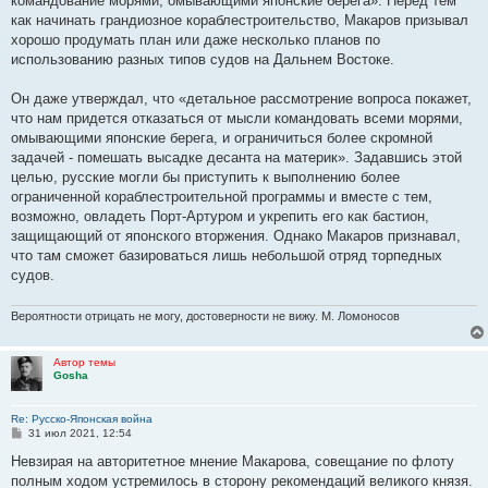
командование морями, омывающими японские берега». Перед тем
н
как начинать грандиозное кораблестроительство, Макаров призывал
и
е
хорошо продумать план или даже несколько планов по
использованию разных типов судов на Дальнем Востоке.
Он даже утверждал, что «детальное рассмотрение вопроса покажет,
что нам придется отказаться от мысли командовать всеми морями,
омывающими японские берега, и ограничиться более скромной
задачей - помешать высадке десанта на материк». Задавшись этой
целью, русские могли бы приступить к выполнению более
ограниченной кораблестроительной программы и вместе с тем,
возможно, овладеть Порт-Артуром и укрепить его как бастион,
защищающий от японского вторжения. Однако Макаров признавал,
что там сможет базироваться лишь небольшой отряд торпедных
судов.
Вероятности отрицать не могу, достоверности не вижу. М. Ломоносов
Автор темы
Gosha
Re: Русско-Японская война
С
31 июл 2021, 12:54
о
о
Невзирая на авторитетное мнение Макарова, совещание по флоту
б
полным ходом устремилось в сторону рекомендаций великого князя.
щ