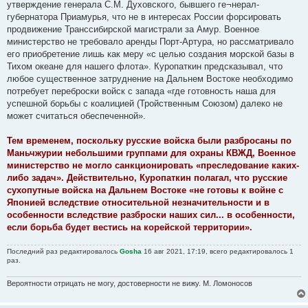
е
утверждение генерала С.М. Духовского, бывшего ге¬нерал-
н
губернатора Приамурья, что не в интересах России форсировать
и
е
продвижение Транссибирской магистрали за Амур. Военное
министерство не требовало аренды Порт-Артура, но рассматривало
его приобретение лишь как меру «с целью создания морской базы в
Тихом океане для нашего флота». Куропаткин предсказывал, что
любое существенное затруднение на Дальнем Востоке необходимо
потребует переброски войск с запада «где готовность наша для
успешной борьбы с коалицией (Тройственным Союзом) далеко не
может считаться обеспеченной».
Тем временем, поскольку русские войска были разбросаны по
Маньчжурии небольшими группами для охраны КВЖД, Военное
министерство не могло санкционировать «преследование каких-
либо задач». Действительно, Куропаткин полагал, что русские
сухопутные войска на Дальнем Востоке «не готовы к войне с
Японией вследствие относительной незначительности и в
особенности вследствие разброски наших сил... в особенности,
если борьба будет вестись на корейской территории».
Последний раз редактировалось
Gosha
16 авг 2021, 17:19, всего редактировалось 1
раз.
Вероятности отрицать не могу, достоверности не вижу. М. Ломоносов