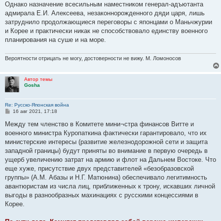
Однако назначение всесильным наместником генерал-адъютанта
адмирала Е.И. Алексеева, незаконнорожденного дяди царя, лишь
затруднило продолжающиеся переговоры с японцами о Маньчжурии
и Корее и практически никак не способствовало единству военного
планирования на суше и на море.
Вероятности отрицать не могу, достоверности не вижу. М. Ломоносов
Автор темы
Gosha
Re: Русско-Японская война
С
16 авг 2021, 17:18
о
о
Между тем членство в Комитете мини¬стра финансов Витте и
б
военного министра Куропаткина фактически гарантировало, что их
щ
е
министерские интересы (развитие железнодорожной сети и защита
н
западной границы) будут приняты во внимание в первую очередь в
и
е
ущерб увеличению затрат на армию и флот на Дальнем Востоке. Что
еще хуже, присутствие двух представителей «безобразовской
группы» (А.М. Абазы и Н.Г. Матюнина) обеспечивало легитимность
авантюристам из числа лиц, приближенных к трону, искавших личной
выгоды в разнообразных махинациях с русскими концессиями в
Корее.