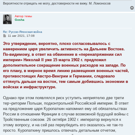
Вероятности отрицать не могу, достоверности не вижу. М. Ломоносов
Автор темы
Gosha
Re: Русско-Японская война
С
11 авг 2021, 17:08
о
о
Это утверждение, вероятно, плохо согласовывалось с
б
намерением царя увеличить активность на Дальнем Востоке.
щ
е
По-видимому, в ответ на обвинение в «перенапряжении сил
н
империи» Николай II уже 15 марта 1902 г. предложил
и
е
дополнительное сокращение военных расходов на западе. По
его плану, в мирное время линию размещения военных частей,
противостоящих Австро-Венгрии и Германии, следовало
оттянуть дальше на восток, тем самым добившись экономии в
войсках и инфраструктуре.
Однако при этом появлялся риск уступить неприятелю две трети
тер¬ритории Польши, подконтрольной Российской империи. В ответ
на предложение царя Куропаткин напомнил ему об обязательствах
России в отношении Франции в случае возможной будущей войны с
Тройственным союзом. 26 октября 1902 г. император вернулся к
этому вопросу, и на сей раз переубедить его оказалось не так-то
просто. Куропаткину пришлось отвечать детальным отчетом,