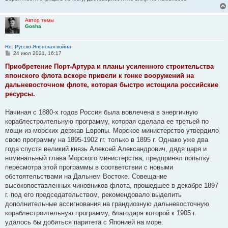
Автор темы
Gosha
Re: Русско-Японская война
С
24 июл 2021, 16:17
о
о
Приобретение Порт-Артура и планы усиленного строительства
б
японского флота вскоре привели к гонке вооружений на
щ
е
дальневосточном флоте, которая быстро истощила российские
н
ресурсы.
и
е
Начиная с 1880-х годов Россия была вовлечена в энергичную
кораблестроительную программу, которая сделала ее третьей по
мощи из морских держав Европы. Морское министерство утвердило
свою программу на 1895-1902 гг. только в 1895 г. Однако уже два
года спустя великий князь Алексей Александрович, дядя царя и
номинальный глава Морского министерства, предпринял попытку
пересмотра этой программы в соответствии с новыми
обстоятельствами на Дальнем Востоке. Совещание
высокопоставленных чиновников флота, прошедшее в декабре 1897
г. под его председательством, рекомендовало выделить
дополнительные ассигнования на грандиозную дальневосточную
кораблестроительную программу, благодаря которой к 1905 г.
удалось бы добиться паритета с Японией на море.