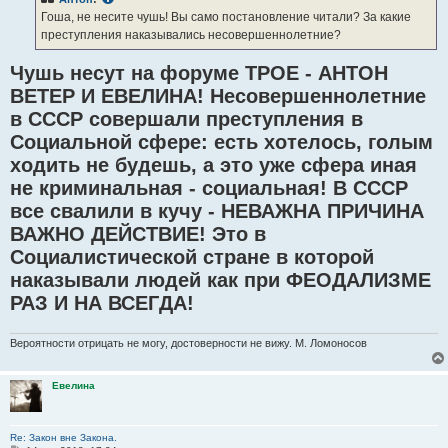
щ
е
Гоша, не несите чушь! Вы само постановление читали? За какие
н
преступления наказывались несовершеннолетние?
и
е
Чушь несут на форуме ТРОЕ - АНТОН
ВЕТЕР И ЕВЕЛИНА! Несовершеннолетние
в СССР совершали преступления в
Социальной сфере: есть хотелось, голым
ходить не будешь, а это уже сфера иная
не криминальная - социальная! В СССР
все свалили в кучу - НЕВАЖНА ПРИЧИНА
ВАЖНО ДЕЙСТВИЕ! Это в
Социалистической стране в которой
наказывали людей как при ФЕОДАЛИЗМЕ
РАЗ И НА ВСЕГДА!
Вероятности отрицать не могу, достоверности не вижу. М. Ломоносов
Евелина
Re: Закон вне Закона.