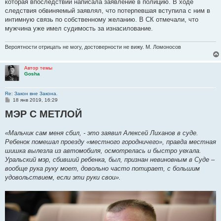
которая впоследствии написала заявление в полицию. В ходе
следствия обвиняемый заявлял, что потерпевшая вступила с ним в
интимную связь по собственному желанию. В СК отмечали, что
мужчина уже имел судимость за изнасилование.
Вероятности отрицать не могу, достоверности не вижу. М. Ломоносов
Автор темы
Gosha
Re: Закон вне Закона.
С
18 янв 2019, 16:29
о
МЭР С МЕТЛОЙ
о
б
щ
е
«Мальчик сам меня сбил, - это заявил Алексей Лиханов в суде.
н
Ребенок помешал проезду «местного городничего», правда местная
и
е
шишка вылезла из автомобиля, осмотрелась и быстро уехала.
Уральский мэр, сбивший ребенка, был, признан невиновным в Суде –
вообще рука руку моет, довольно часто потирает, с большим
удовольствием, если эти руки свои».