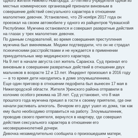
одного жителя Нижнего Новгорода. 37-летнего учредителя одной из
местных коммерческих организаций признали виновным в
совершение действий сексуального характера в отношении
малолетних девочек. Установлено, что 29 ноября 2017 года он
проезжал на своем автомобиле у одного из райцентров Чувашской
Республики. Мужчина остановился и совершил развратные действия
на глазах у трех малолетних девочек.
По данным следователей, во время совершения преступления
мужчина был вменяемым. Медики подтвердили, что он не страдал
психическими расстройствами и не нуждается в применении
принудительных мер медицинского характера.
На 9 лет в начале августа сел житель Саранска. Суд признал его
виновным в совершении развратных действий в отношении двух
мальчиков в возрасте 12 и 13 лет. Инцидент произошел в 2016 году
— в то время дети находились в доме злоумышленника.
Еще один приговор в отношении педофила был вынесен 17 мая в
Нижегородской области. Жителя Уренского района отправили в
колонию особого режима на 18 лет. Суд установил, что 8 мая
прошлого года мужчина пришел в гости к своему приятелю, где они
начали распивать алкоголь. Вечером его друг ушел из дома, так как
ему было необходимо отправиться на работу. Злоумышленник,
проводив своего приятеля, вернулся в квартиру, где совершил
действия сексуального характера в отношении его
несовершеннолетней дочери.
Девочка незамедлительно сообщила о произошедшем матери,