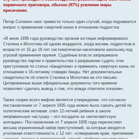
первичного приговора, обычно (47%) усиление меры
пресечения.
Питер Соломон смог привести только один случай, когда поднимался
вопрос о применении смертной казни в отношении подростка:
«В июне 1936 года руководство органов юстиции информировало
Сталина и Молотова об одном инциденте, когда восемь подростков в
возрасте от 15 до 18 лет систематически насиловали школьниц под
угрозой применения оружия. Судебные власти запрашивали
руководство партии и правительства о разрешении судить этих
преступников по статье «бандитизм» и применить смертную казнь по
отношению к 16-летнему главарю банды. Нет документальных
свидетельств об ответе Сталина и Молотова на это письмо.
Цитированные выше официальные документы того времени
позволяют сделать вывод о том, что вожди ответили отказом».
Также скорее всего мифом является утверждение, что согласно
постановлению от 7 апреля 1935 года можно было сажать детей по
политическим мотивам: спел 12-летний ребенок в школе
неправильную частушку – его посадили за «антисоветскую
агитацию». Постановление от 7 апреля 1935 года перечисляет
весьма ограниченный набор преступлений, за которые вводится
уголовная ответственность с 12 лет: «совершение краж, причинение
насилия, телесных повреждений, увечий, убийство или попытка к