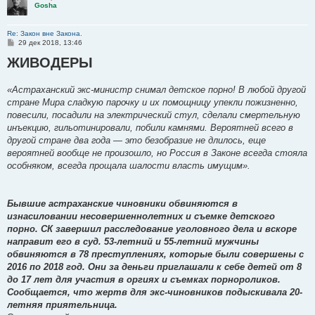
Gosha
Re: Закон вне Закона.
С
29 дек 2018, 13:46
о
ЖИВОДЕРЫ
о
б
щ
е
«Астраханский экс-министр снимал детское порно! В любой другой
н
стране Мира сладкую парочку и их помощницу упекли пожизненно,
и
е
повесили, посадили на электрический стул, сделали смертельную
инъекцию, гильотинировали, побили камнями. Вероятней всего в
другой стране два года — это безобразие не длилось, еще
вероятней вообще не произошло, но Россия в Законе всегда стояла
особняком, всегда прощала шалости власть имущим».
Бывшие астраханские чиновники обвиняются в
изнасиловании несовершеннолетних и съемке детского
порно. СК завершил расследование уголовного дела и вскоре
направит его в суд. 53-летний и 55-летний мужчины
обвиняются в 78 преступлениях, которые были совершены с
2016 по 2018 год. Они за деньги приглашали к себе детей от 8
до 17 лет для участия в оргиях и съемках порнороликов.
Сообщается, что жертв для экс-чиновников подыскивала 20-
летняя приятельница.