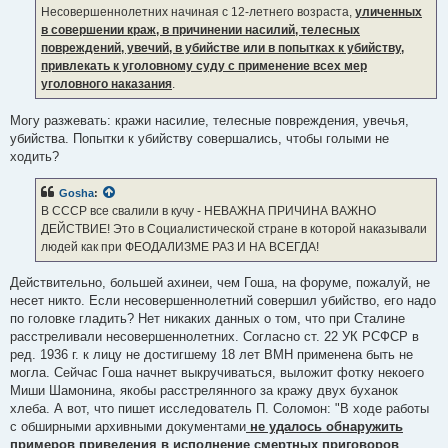
Несовершеннолетних начиная с 12-летнего возраста,
уличенных
в совершении краж, в причинении насилий, телесных
повреждений, увечий, в убийстве или в попытках к убийству,
привлекать к уголовному суду с применение всех мер
уголовного наказания
.
Могу разжевать: кражи насилие, телесные повреждения, увечья,
убийства. Попытки к убийству совершались, чтобы голыми не
ходить?
Gosha
:
В СССР все свалили в кучу - НЕВАЖНА ПРИЧИНА ВАЖНО
ДЕЙСТВИЕ! Это в Социалистической стране в которой наказывали
людей как при ФЕОДАЛИЗМЕ РАЗ И НА ВСЕГДА!
Действительно, большей ахинеи, чем Гоша, на форуме, пожалуй, не
несет никто. Если несовершеннолетний совершил убийство, его надо
по головке гладить? Нет никаких данных о том, что при Сталине
расстреливали несовершеннолетних. Согласно ст. 22 УК РСФСР в
ред. 1936 г. к лицу не достигшему 18 лет ВМН применена быть не
могла. Сейчас Гоша начнет выкручиваться, выложит фотку некоего
Миши Шамонина, якобы расстрелянного за кражу двух буханок
хлеба. А вот, что пишет исследователь П. Соломон: "В ходе работы
с обширными архивными документами
не удалось обнаружить
примеров приведения в исполнение смертных приговоров