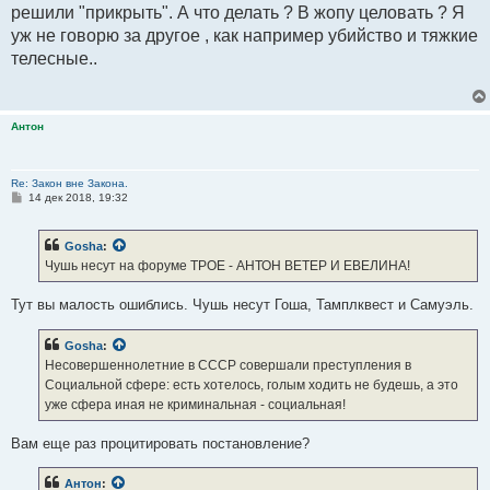
решили "прикрыть". А что делать ? В жопу целовать ? Я
уж не говорю за другое , как например убийство и тяжкие
телесные..
Антон
Re: Закон вне Закона.
С
14 дек 2018, 19:32
о
о
б
Gosha
:
щ
е
Чушь несут на форуме ТРОЕ - АНТОН ВЕТЕР И ЕВЕЛИНА!
н
и
е
Тут вы малость ошиблись. Чушь несут Гоша, Тамплквест и Самуэль.
Gosha
:
Несовершеннолетние в СССР совершали преступления в
Социальной сфере: есть хотелось, голым ходить не будешь, а это
уже сфера иная не криминальная - социальная!
Вам еще раз процитировать постановление?
Антон
: