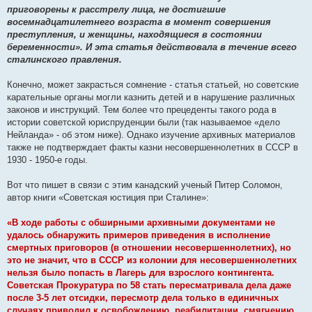
приговорены к расстрелу лица, не достигшие
восемнадцатилетнего возраста в момент совершения
преступления, и женщины, находящиеся в состоянии
беременности». И эта статья действовала в течение всего
сталинского правления.
Конечно, может закрасться сомнение - статья статьей, но советские
карательные органы могли казнить детей и в нарушение различных
законов и инструкций. Тем более что прецеденты такого рода в
истории советской юриспруденции были (так называемое «дело
Нейланда» - об этом ниже). Однако изучение архивных материалов
также не подтверждает факты казни несовершеннолетних в СССР в
1930 - 1950-е годы.
Вот что пишет в связи с этим канадский ученый Питер Соломон,
автор книги «Советская юстиция при Сталине»:
«В ходе работы с обширными архивными документами не
удалось обнаружить примеров приведения в исполнение
смертных приговоров (в отношении несовершеннолетних), но
это не значит, что в СССР из колонии для несовершеннолетних
нельзя было попасть в Лагерь для взрослого контингента.
Советская Прокуратура по 58 стать пересматривала дела даже
после 3-5 лет отсидки, пересмотр дела только в единичных
случаях приводил к освобождению, реабилитации, смягчению