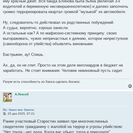
ему красный джип. Вся банда Блинова была пьяна (включая 3-х
водителей и беременную несовершеннолетнюю) и далеко заполночь
громко терроризировала квартал громкой "музыкой" из автомобиля.
Ну, следователь-то действовал из родственных побуждений.
А судье, вероятно, хорошо занесли.
А остальные как? А по мафиозно-системному принципу: своих
выгораживать, чужих непричастных к деянию, которое непреступное
(самооборона от убийства) объявлять виновными.
Бастрыкин, ау! Спишь.
Ах, да, он не спит. Просто на этом деле миллиардов в бюджет не
заработать. Не стоит внимания. Человек невиновный пусть сидит.
Разум есть способность из Хаоса сделать Космос.
А.Лексей
Re: Закон вне Закона.
С
25 дек 2025, 07:21
о
о
Ранее участковый Старостин заявил при многочисленных
б
свидетелях гражданину с жалобой на террор и угрозы убийством:
щ
е
"Нет трупа - нет дела. Когда вас убьют, тогда и приходите".