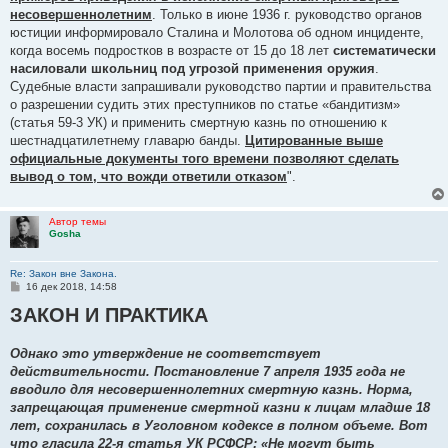
несовершеннолетним
. Только в июне 1936 г. руководство органов
юстиции информировало Сталина и Молотова об одном инциденте,
когда восемь подростков в возрасте от 15 до 18 лет
систематически
насиловали школьниц под угрозой применения оружия
.
Судебные власти запрашивали руководство партии и правительства
о разрешении судить этих преступников по статье «бандитизм»
(статья 59-3 УК) и применить смертную казнь по отношению к
шестнадцатилетнему главарю банды.
Цитированные выше
официальные документы того времени позволяют сделать
вывод о том, что вожди ответили отказом
".
Автор темы
Gosha
Re: Закон вне Закона.
С
16 дек 2018, 14:58
о
ЗАКОН И ПРАКТИКА
о
б
щ
е
Однако это утверждение не соответствует
н
действительности. Постановление 7 апреля 1935 года не
и
е
вводило для несовершеннолетних смертную казнь. Норма,
запрещающая применение смертной казни к лицам младше 18
лет, сохранилась в Уголовном кодексе в полном объеме. Вот
что гласила 22-я статья УК РСФСР: «Не могут быть