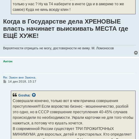
только у нас ? Ну ка Т4 наберите в инете (да и в америке то же
самое) Куда не кинь всюду клин !
Когда в Государстве дела ХРЕНОВЫЕ
власть начинает выискивать МЕСТА где
ЕЩЁ ХУЖЕ!
Вероятности отрицать не могу, достоверности не вижу. М. Ломоносов
Антон
Re: Закон вне Закона.
С
14 дек 2018, 15:17
о
о
б
Gosha
:
щ
е
Совершали конечно, только вот в чем причина совершения
н
преступления!!! Если воровство бизнес - мошенничество, разбой
и
е
это одно, но в СССР совершение преступления 40-45% случаев
происходили по необходимости. Украли карточки не для того чтобы
нажиться, а потому что кушать хочется.
В современной России существует ТРИ ПРОЖИТОЧНЫХ
МИНИМУМА: для взрослых, детей и престарелых. Кто определяет