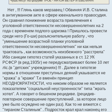
Чушь несут на форуме ТРОЕ - АНТОН ВЕТЕР И ЕВЕЛИНА!
н
и
е
Нет , !!! Глянь каков мерзавец ! Обвиняя И.В. Сталина
в антигуманном акте в сфере ювенального правосудия.
Он сравнил понижение возраста привлечения к
уголовной ответственности несовершеннолетних на 2
года с временем подлого царизма ! Пришлось провести
среди него (Го-ши) разъяснительную работу , что
"уменьшение возрастной планки уголовной
ответственности несовершеннолетних" ни как нельзя
трактовать , как возможность неизбежного "расстрела"
Ибо санкции гипотез статей указанных в ст. 12 УК
РСФСР (в ред.1935г) не передусматривают более 10 лет
л\с.(в "детских" учреждениях) !!! . Далее в гипотезе
нормы в отношении преступных деяний укаывается не
"кража" а "кражи" Т.е вменён принцип
НЕОДНОКРАТНОСТИ, что никоим образом не является
показателем "социальной неустроенности" типа "жрать
хотел". А говорит о бешеном рецидиве. (рецидив-
повторное совершение преступлений , за которое лицо
уже было осуждено не один раз). Как то не вяжется с
"тираном Сталиным" . Подросток крал крал наконец его