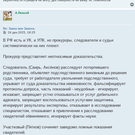
А.Лексей
Re: Закон вне Закона.
С
24 дек 2025, 18:25
о
о
В РФ есть и УК, и УПК, но прокуроры, следователи и судьи
б
систематически на них плюют.
щ
е
н
Прокурор представляет неотносимые доказательства.
и
е
Следователь (Свирь, Аксёнов) расследует потерпевшего
родственника, объявляет подследственного виновным до решения
суда, требует от работодателя увольнения подследственного,
укрывает от суда доказательства невиновности, фальсифицирует
протоколы допроса, часть показаний - неудобные - игнорирует,
искажает, запрещает устно отказываться от услуг дебильного
адвоката, запрещает воспользоваться услугами защитника,
игнорирует результаты экспертизы, отказывает в исследовании
специалистом, отказывает в привлечении к расследованию
свидетелей обвиняемого, игнорирует факты науки.
Участковый (Пятков) сочиняет заведомо ложные показания
свидетелей.