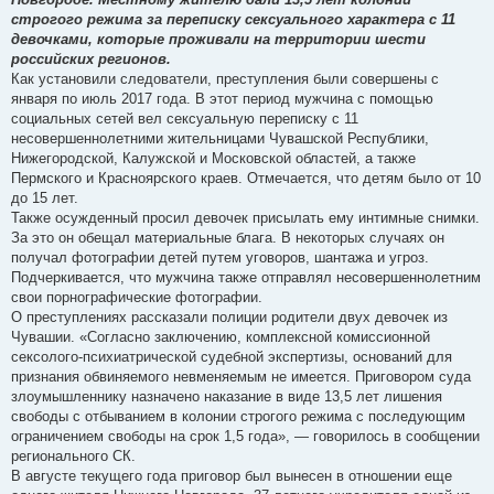
строгого режима за переписку сексуального характера с 11
девочками, которые проживали на территории шести
российских регионов.
Как установили следователи, преступления были совершены с
января по июль 2017 года. В этот период мужчина с помощью
социальных сетей вел сексуальную переписку с 11
несовершеннолетними жительницами Чувашской Республики,
Нижегородской, Калужской и Московской областей, а также
Пермского и Красноярского краев. Отмечается, что детям было от 10
до 15 лет.
Также осужденный просил девочек присылать ему интимные снимки.
За это он обещал материальные блага. В некоторых случаях он
получал фотографии детей путем уговоров, шантажа и угроз.
Подчеркивается, что мужчина также отправлял несовершеннолетним
свои порнографические фотографии.
О преступлениях рассказали полиции родители двух девочек из
Чувашии. «Согласно заключению, комплексной комиссионной
сексолого-психиатрической судебной экспертизы, оснований для
признания обвиняемого невменяемым не имеется. Приговором суда
злоумышленнику назначено наказание в виде 13,5 лет лишения
свободы с отбыванием в колонии строгого режима с последующим
ограничением свободы на срок 1,5 года», — говорилось в сообщении
регионального СК.
В августе текущего года приговор был вынесен в отношении еще