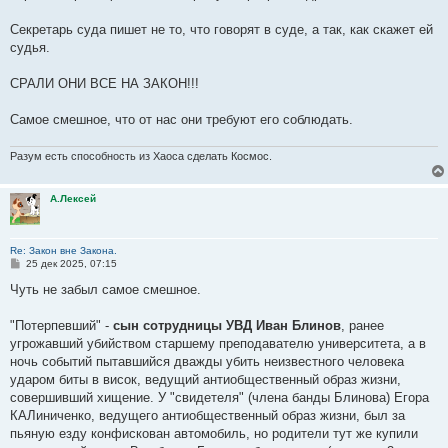
Секретарь суда пишет не то, что говорят в суде, а так, как скажет ей
судья.
СРАЛИ ОНИ ВСЕ НА ЗАКОН!!!
Самое смешное, что от нас они требуют его соблюдать.
Разум есть способность из Хаоса сделать Космос.
А.Лексей
Re: Закон вне Закона.
С
25 дек 2025, 07:15
о
о
Чуть не забыл самое смешное.
б
щ
е
"Потерпевший" -
сын сотрудницы УВД Иван Блинов
, ранее
н
угрожавший убийством старшему преподавателю университета, а в
и
е
ночь событий пытавшийся дважды убить неизвестного человека
ударом биты в висок, ведущий антиобщественный образ жизни,
совершивший хищение. У "свидетеля" (члена банды Блинова) Егора
КАЛиниченко, ведущего антиобщественный образ жизни, был за
пьяную езду конфискован автомобиль, но родители тут же купили