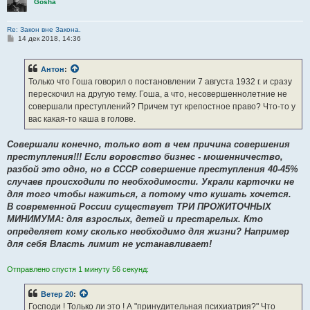
Gosha
Re: Закон вне Закона.
С
14 дек 2018, 14:36
о
о
б
Антон
:
щ
е
Только что Гоша говорил о постановлении 7 августа 1932 г. и сразу
н
перескочил на другую тему. Гоша, а что, несовершеннолетние не
и
е
совершали преступлений? Причем тут крепостное право? Что-то у
вас какая-то каша в голове.
Совершали конечно, только вот в чем причина совершения
преступления!!! Если воровство бизнес - мошенничество,
разбой это одно, но в СССР совершение преступления 40-45%
случаев происходили по необходимости. Украли карточки не
для того чтобы нажиться, а потому что кушать хочется.
В современной России существует ТРИ ПРОЖИТОЧНЫХ
МИНИМУМА: для взрослых, детей и престарелых. Кто
определяет кому сколько необходимо для жизни? Например
для себя Власть лимит не устанавливает!
Отправлено спустя 1 минуту 56 секунд:
Ветер 20
:
Господи ! Только ли это ! А "принудительная психиатрия?" Что