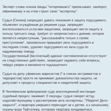
Эксперт слова членов банды "потерпевшего" приписывает, наоборот,
обвиняемому и на этом строит свою "зкспертизу".
Судья (Силина) запрещает давать показания в защиту подсудимого,
объявляет осуждённым до решения суда, запрещает
воспользоваться услугами защитника, запрещает вести защиту в
пользу третьего лица, требует от непричастного к деянию, которое
является непреступным, "рассказывайте только о своём
преступлении", произвольно прерывает речь подсудимого и
последнее слово, удаляет подсудимого из зала суда по
надуманному поводу.
Государственный (бесплатный) адвокат систематически отсутствует
на следственных действиях, запрещает задавать себе вопросы,
твёрдо уверен в виновности подзащитного.
Судья по делу уфимских марксистов (* в списке экстремистов и
террористов) просто не принимает доказательства защиты, не
допускает к процессу специалистов и свидетелей защиты.
В Челябинском арбитражном суде апелляционной инстанции
судебный процесс занимает 3 секунды: судья говорит истцу,
ходатайствующему о рассмотрении акта экспертизы: "Уберите! Дело
закрыто!", и квартира умершего переходит не к детям, а к начальнику
охраны мэра Тефтелева, которому квартира пондравилася.