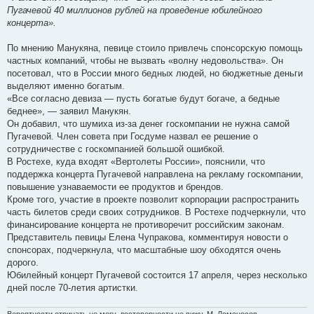
Пугачевой 40 миллионов рублей на проведение юбилейного
концерта».
По мнению Манукяна, певице стоило привлечь спонсорскую помощь
частных компаний, чтобы не вызвать «волну недовольства». Он
посетовал, что в России много бедных людей, но бюджетные деньги
выделяют именно богатым.
«Все согласно девиза — пусть богатые будут богаче, а бедные
беднее», — заявил Манукян.
Он добавил, что шумиха из-за денег госкомпании не нужна самой
Пугачевой. Член совета при Госдуме назвал ее решение о
сотрудничестве с госкомпанией большой ошибкой.
В Ростехе, куда входят «Вертолеты России», пояснили, что
поддержка концерта Пугачевой направлена на рекламу госкомпании,
повышение узнаваемости ее продуктов и брендов.
Кроме того, участие в проекте позволит корпорации распространить
часть билетов среди своих сотрудников. В Ростехе подчеркнули, что
финансирование концерта не противоречит российским законам.
Представитель певицы Елена Чупракова, комментируя новости о
спонсорах, подчеркнула, что масштабные шоу обходятся очень
дорого.
Юбилейный концерт Пугачевой состоится 17 апреля, через несколько
дней после 70-летия артистки.
Вероятности отрицать не могу, достоверности не вижу. М. Ломоносов