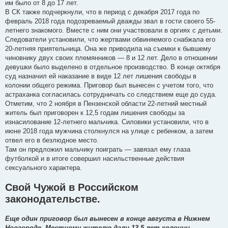
им было от 8 до 17 лет.
В СК также подчеркнули, что в период с декабря 2017 года по
февраль 2018 года подозреваемый дважды звал в гости своего 55-
летнего знакомого. Вместе с ним они участвовали в оргиях с детьми.
Следователи установили, что жертвами обвиняемого снабжала его
20-летняя приятельница. Она же приводила на съемки к бывшему
чиновнику двух своих племянников — 8 и 12 лет. Дело в отношении
девушки было выделено в отдельное производство. В конце октября
суд назначил ей наказание в виде 12 лет лишения свободы в
колонии общего режима. Приговор был вынесен с учетом того, что
астраханка согласилась сотрудничать со следствием еще до суда.
Отметим, что 2 ноября в Пензенской области 22-летний местный
житель был приговорен к 12,5 годам лишения свободы за
изнасилование 12-летнего мальчика. Силовики установили, что в
июне 2018 года мужчина столкнулся на улице с ребенком, а затем
отвел его в безлюдное место.
Там он предложил мальчику поиграть — завязал ему глаза
футболкой и в итоге совершил насильственные действия
сексуального характера.
Свой Чужой в Российском
законодательстве.
Еще один приговор был вынесен в конце августа в Нижнем
Новгороде. Местному жителю дали 13,5 лет колонии