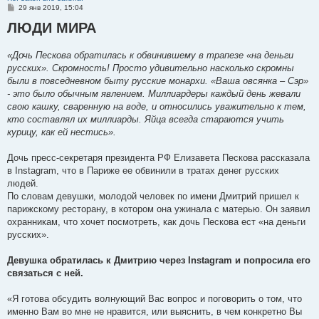
С
29 янв 2019, 15:04
о
ЛЮДИ МИРА
о
б
щ
е
«Дочь Пескова обратилась к обвинившему в трапезе «на деньги
н
русских». Скромность! Просто удивительно насколько скромны
и
е
были в повседневном быту русские монархи. «Ваша овсянка – Сэр»
- это было обычным явлением. Миллиардеры каждый день жевали
свою кашку, сваренную на воде, и относились уважительно к тем,
кто составлял их миллиарды. Яйца всегда стараются учить
курицу, как ей нестись».
Дочь пресс-секретаря президента РФ Елизавета Пескова рассказала
в Instagram, что в Париже ее обвинили в тратах денег русских
людей.
По словам девушки, молодой человек по имени Дмитрий пришел к
парижскому ресторану, в котором она ужинала с матерью. Он заявил
охранникам, что хочет посмотреть, как дочь Пескова ест «на деньги
русских».
Девушка обратилась к Дмитрию через Instagram и попросила его
связаться с ней.
«Я готова обсудить волнующий Вас вопрос и поговорить о том, что
именно Вам во мне не нравится, или выяснить, в чем конкретно Вы