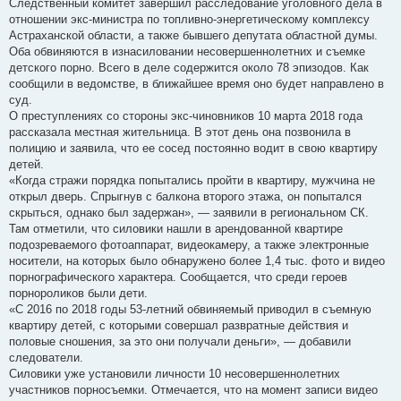
Следственный комитет завершил расследование уголовного дела в
отношении экс-министра по топливно-энергетическому комплексу
Астраханской области, а также бывшего депутата областной думы.
Оба обвиняются в изнасиловании несовершеннолетних и съемке
детского порно. Всего в деле содержится около 78 эпизодов. Как
сообщили в ведомстве, в ближайшее время оно будет направлено в
суд.
О преступлениях со стороны экс-чиновников 10 марта 2018 года
рассказала местная жительница. В этот день она позвонила в
полицию и заявила, что ее сосед постоянно водит в свою квартиру
детей.
«Когда стражи порядка попытались пройти в квартиру, мужчина не
открыл дверь. Спрыгнув с балкона второго этажа, он попытался
скрыться, однако был задержан», — заявили в региональном СК.
Там отметили, что силовики нашли в арендованной квартире
подозреваемого фотоаппарат, видеокамеру, а также электронные
носители, на которых было обнаружено более 1,4 тыс. фото и видео
порнографического характера. Сообщается, что среди героев
порнороликов были дети.
«С 2016 по 2018 годы 53-летний обвиняемый приводил в съемную
квартиру детей, с которыми совершал развратные действия и
половые сношения, за это они получали деньги», — добавили
следователи.
Силовики уже установили личности 10 несовершеннолетних
участников порносъемки. Отмечается, что на момент записи видео