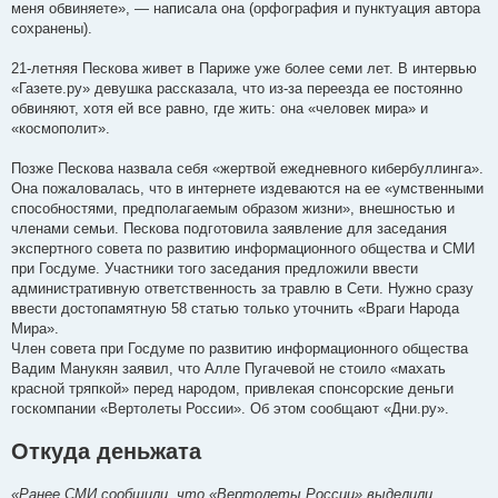
меня обвиняете», — написала она (орфография и пунктуация автора
сохранены).
21-летняя Пескова живет в Париже уже более семи лет. В интервью
«Газете.ру» девушка рассказала, что из-за переезда ее постоянно
обвиняют, хотя ей все равно, где жить: она «человек мира» и
«космополит».
Позже Пескова назвала себя «жертвой ежедневного кибербуллинга».
Она пожаловалась, что в интернете издеваются на ее «умственными
способностями, предполагаемым образом жизни», внешностью и
членами семьи. Пескова подготовила заявление для заседания
экспертного совета по развитию информационного общества и СМИ
при Госдуме. Участники того заседания предложили ввести
административную ответственность за травлю в Сети. Нужно сразу
ввести достопамятную 58 статью только уточнить «Враги Народа
Мира».
Член совета при Госдуме по развитию информационного общества
Вадим Манукян заявил, что Алле Пугачевой не стоило «махать
красной тряпкой» перед народом, привлекая спонсорские деньги
госкомпании «Вертолеты России». Об этом сообщают «Дни.ру».
Откуда деньжата
«Ранее СМИ сообщили, что «Вертолеты России» выделили