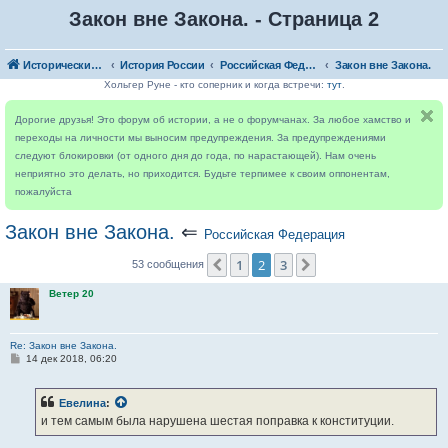
Закон вне Закона. - Страница 2
Исторический форум
История России
Российская Федерация
Закон вне Закона.
Хольгер Руне - кто соперник и когда встречи:
тут
.
Дорогие друзья! Это форум об истории, а не о форумчанах. За любое хамство и
переходы на личности мы выносим предупреждения. За предупреждениями
следуют блокировки (от одного дня до года, по нарастающей). Нам очень
неприятно это делать, но приходится. Будьте терпимее к своим оппонентам,
пожалуйста
Закон вне Закона.
⇐
Российская Федерация
1
2
3
Пред.
След.
53 сообщения
Ветер 20
Re: Закон вне Закона.
С
14 дек 2018, 06:20
о
о
б
Евелина
:
щ
е
и тем самым была нарушена шестая поправка к конституции.
н
и