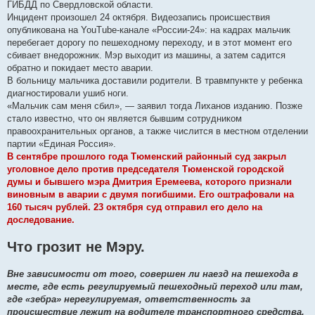
ГИБДД по Свердловской области.
Инцидент произошел 24 октября. Видеозапись происшествия
опубликована на YouTube-канале «России-24»: на кадрах мальчик
перебегает дорогу по пешеходному переходу, и в этот момент его
сбивает внедорожник. Мэр выходит из машины, а затем садится
обратно и покидает место аварии.
В больницу мальчика доставили родители. В травмпункте у ребенка
диагностировали ушиб ноги.
«Мальчик сам меня сбил», — заявил тогда Лиханов изданию. Позже
стало известно, что он является бывшим сотрудником
правоохранительных органов, а также числится в местном отделении
партии «Единая Россия».
В сентябре прошлого года Тюменский районный суд закрыл
уголовное дело против председателя Тюменской городской
думы и бывшего мэра Дмитрия Еремеева, которого признали
виновным в аварии с двумя погибшими. Его оштрафовали на
160 тысяч рублей. 23 октября суд отправил его дело на
доследование.
Что грозит не Мэру.
Вне зависимости от того, совершен ли наезд на пешехода в
месте, где есть регулируемый пешеходный переход или там,
где «зебра» нерегулируемая, ответственность за
происшествие лежит на водителе транспортного средства.