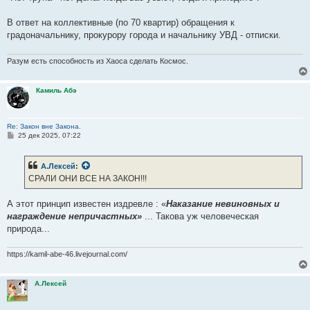
н
и
е
В ответ на коллективные (по 70 квартир) обращения к
градоначальнику, прокурору города и начальнику УВД - отписки.
Разум есть способность из Хаоса сделать Космос.
Камиль Абэ
Re: Закон вне Закона.
С
25 дек 2025, 07:22
о
о
б
А.Лексей
:
щ
е
СРАЛИ ОНИ ВСЕ НА ЗАКОН!!!
н
и
е
А этот принцип известен издревле : «
Наказание невиновных и
награждение непричастных»
... Такова уж человеческая
природа...
https://kamil-abe-46.livejournal.com/
А.Лексей