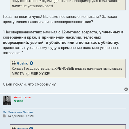
кому сколько необходимо для жизни? Например для себя Власть
лимит не устанавливает!
Гоша, не несите чушь! Вы само постановление читали? За какие
преступления наказывались несовершеннолетние?
"Несовершеннолетних начиная с 12-летнего возраста,
уличенных в
совершении краж, в причинении насилий, телесных
повреждений, увечий, в убийстве или в попытках к убийству
,
привлекать к уголовному суду с применение всех мер уголовного
наказания."
Gosha
:
Когда в Государстве дела ХРЕНОВЫЕ власть начинает выискивать
МЕСТА где ЕЩЁ ХУЖЕ!
Сами поняли, что сморозили?
Автор темы
Gosha
Re: Закон вне Закона.
С
14 дек 2018, 15:28
о
о
б
Антон
: