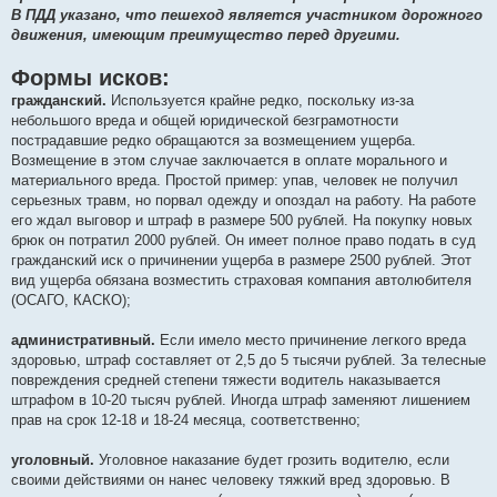
В ПДД указано, что пешеход является участником дорожного
движения, имеющим преимущество перед другими.
Формы исков:
гражданский.
Используется крайне редко, поскольку из-за
небольшого вреда и общей юридической безграмотности
пострадавшие редко обращаются за возмещением ущерба.
Возмещение в этом случае заключается в оплате морального и
материального вреда. Простой пример: упав, человек не получил
серьезных травм, но порвал одежду и опоздал на работу. На работе
его ждал выговор и штраф в размере 500 рублей. На покупку новых
брюк он потратил 2000 рублей. Он имеет полное право подать в суд
гражданский иск о причинении ущерба в размере 2500 рублей. Этот
вид ущерба обязана возместить страховая компания автолюбителя
(ОСАГО, КАСКО);
административный.
Если имело место причинение легкого вреда
здоровью, штраф составляет от 2,5 до 5 тысячи рублей. За телесные
повреждения средней степени тяжести водитель наказывается
штрафом в 10-20 тысяч рублей. Иногда штраф заменяют лишением
прав на срок 12-18 и 18-24 месяца, соответственно;
уголовный.
Уголовное наказание будет грозить водителю, если
своими действиями он нанес человеку тяжкий вред здоровью. В