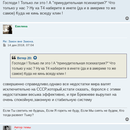
е
Господи ! Только ли это ! А "принудительная психиатрия?" Что
только у нас ? Ну ка Т4 наберите в инете (да и в америке то же
самое) Куда не кинь всюду клин !
Евелина
Re: Закон вне Закона.
С
14 дек 2018, 07:04
о
о
б
Ветер 20
:
щ
е
Господи ! Только ли это ! А "принудительная психиатрия?" Что
н
только у нас ? Ну ка Т4 наберите в инете (да и в америке то же
и
е
самое) Куда не кинь всюду клин !
совершенно справедливо,однако все недостатки мира валят
исключительно на СССР,который,кстати сказать, боролся с этими
недостатками весьма эффективно, и при Брежневе вырулил на
очень спокойную,законную и стабильную систему
Если Ты светить не будешь, Если Я гореть не буду, Если Мы сиять не будем, Кто
тогда развеет Тьму?
Автор темы