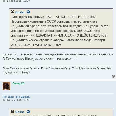
С
14 дек 2018, 17:34
о
о
б
Gosha
:
щ
е
Чушь несут на форуме ТРОЕ - АНТОН ВЕТЕР И ЕВЕЛИНА!
н
Несовершеннолетние в СССР совершали преступления в
и
е
Социальной сфере: есть хотелось, голым ходить не будешь, а это
уже сфера иная не криминальная - социальная! В СССР все
свалили в кучу - НЕВАЖНА ПРИЧИНА ВАЖНО ДЕЙСТВИЕ! Это в
Социалистической стране в которой наказывали людей как при
ФЕОДАЛИЗМЕ РАЗ И НА ВСЕГДА!
да вы шо....и много таких голодающих несовершеннолетних казнили?
В Республику Шкид их ссылали....понимаю......
Если Ты светить не будешь, Если Я гореть не буду, Если Мы сиять не будем, Кто
тогда развеет Тьму?
Ветер 20
Re: Закон вне Закона.
С
14 дек 2018, 18:58
о
о
б
Gosha
:
щ
е