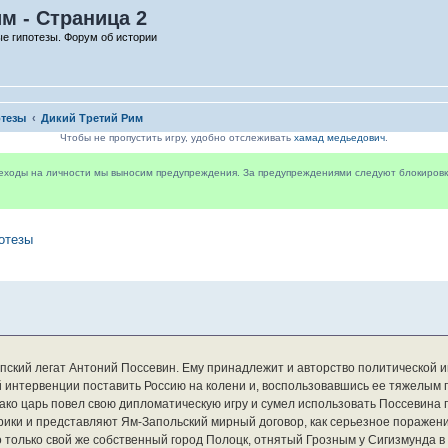
м - Страница 2
е гипотезы. Форум об истории
отезы
Дикий Третий Рим
Чтобы не пропустить игру, удобно отслеживать
хамад медьедович
.
реходы на личности мы выносим предупреждения. За предупреждениями следуют блокировки 
отезы
ский легат Антоний Поссевин. Ему принадлежит и авторство политической ин
й интервенции поставить Россию на колени и, воспользовавшись ее тяжелым
ако царь повел свою дипломатическую игру и сумел использовать Поссевина 
рики и представляют Ям-Запольский мирный договор, как серьезное поражение
только свой же собственный город Полоцк, отнятый Грозным у Сигизмунда в 