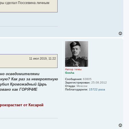
тюры сделал Поссевина личным
В
е
р
н
у
т
ь
11 июл 2019, 11:22
с
я
к
Автор темы
Gosha
н
енно осведомителями
а
ную? Как раз за невероятную
Сообщения:
63805
ч
Зарегистрирован:
25.08.2012
о убил Кровожадный Царь
а
Откуда:
Moscow
бовано как ГОРЯЧИЕ
л
Поблагодарили:
15722 раза
у
роизрастает от Кесарей
В
е