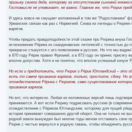
призыву своего деда, которому за отсутствием сыновей княжески
Гостомысле не упоминает, не важно. Главное же, что Рюрик пред
И здесь вовсе не смущает изложенный в том же "Родословнике" фа
Урманских связан как раз с Норвегией. Снова из легенды о Рюрике
варягов.
Чтобы придать правдоподобности этой сказке про Рюрика внука Го
исчезновение Рёрика из скандинавских летописей с точностью до п
прекрасно стыкуется с его появлением в русских. Но что мы видим?
в 870 году Рёрик правил Фризией, а в 873 году он принес присягу 
вполне допустим. Хотя и не понятно, что вполне успешный конунг 
Но если и предположить, что Рюрик и Рёрик Ютландский – это о
есть то самое призвание варягов, только, простите, сбоку. Но 
отождествление Рёрика с Рюриком, само существование которого
призвания варягов.
Но вот, что интересно. Любая из изложенных версий лишь подтвер
принимается. А вот если Рюрику подрисовать русские (в современ
отождествление с Рёриком Ютландским, которому для пущей убедит
история принимает совершенно другой оборот. Она не только не вы
родной земли вынужден был многие годы мечом отстаивать свое пр
Рюрик с честью вернулся в родную гавань, чтобы объединить русск