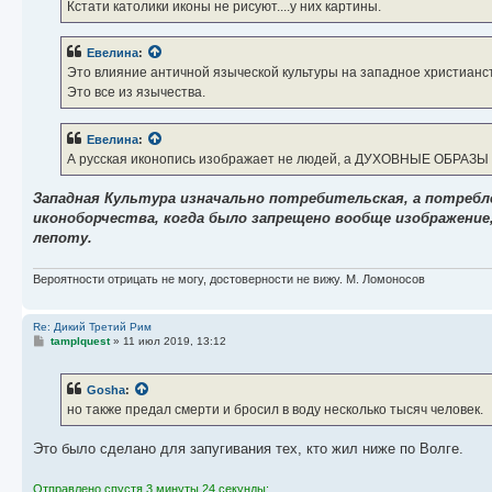
е
Кстати католики иконы не рисуют....у них картины.
н
и
е
Евелина
:
Это влияние античной языческой культуры на западное христианство
Это все из язычества.
Евелина
:
А русская иконопись изображает не людей, а ДУХОВНЫЕ ОБРАЗЫ
Западная Культура изначально потребительская, а потребл
иконоборчества, когда было запрещено вообще изображение,
лепоту.
Вероятности отрицать не могу, достоверности не вижу. М. Ломоносов
Re: Дикий Третий Рим
С
tamplquest
»
11 июл 2019, 13:12
о
о
б
Gosha
:
щ
е
но также предал смерти и бросил в воду несколько тысяч человек.
н
и
е
Это было сделано для запугивания тех, кто жил ниже по Волге.
Отправлено спустя 3 минуты 24 секунды: