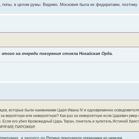
, попы, в целом румы. Видимо, Московия была их федератами, поэтому
этого на очереди покорения стояла Ногайская Орда.
мцев, которые были наемниками Царя Ивана IV и одновременно осведомителя
 за вероятную или невероятную? Как раз за невероятную если Царевич умер о
то. Если его убил Кровожадный Царь Тиран, гонитель и хулитель Истиной Хри
к ГОРЯЧИЕ ПИРОЖКИ!
придумал, а задолго до Репина придумали опричники из немцев.