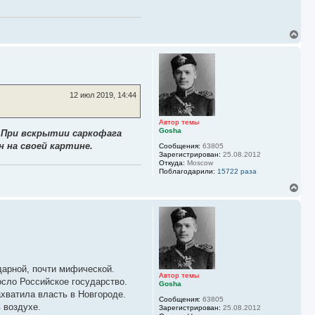
у
В
е
р
н
у
т
ь
12 июл 2019, 14:44
с
я
к
Автор темы
Gosha
н
 При вскрытии саркофага
а
н на своей картине.
Сообщения:
63805
ч
Зарегистрирован:
25.08.2012
а
Откуда:
Moscow
л
Поблагодарили:
15722 раза
у
В
е
р
н
у
т
ь
с
я
дарной, почти мифической.
к
Автор темы
осло Российское государство.
Gosha
н
ахватила власть в Новгороде.
а
Сообщения:
63805
ч
 воздухе.
Зарегистрирован:
25.08.2012
а