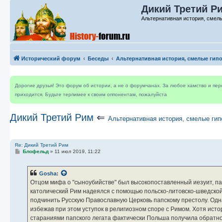
Дикий Третий Ри
Альтернативная история, смелы
Исторический форум
Беседы
Альтернативная история, смелые гип
Дорогие друзья! Это форум об истории, а не о форумчанах. За любое хамство и пе
приходится. Будьте терпимее к своим оппонентам, пожалуйста
Дикий Третий Рим
⇐
Альтернативная история, смелые гип
Re: Дикий Третий Рим
С
Блофельд
»
11 июл 2019, 11:22
о
о
б
Gosha
:
щ
е
Отцом мифа о "сыноубийстве" был высокопоставленный иезуит, пап
н
католический Рим надеялся с помощью польско-литовско-шведско
и
е
подчинить Русскую Православную Церковь папскому престолу. Одн
избежав при этом уступок в религиозном споре с Римом. Хотя исто
стараниями папского легата фактически Польша получила обратно 