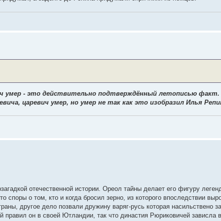
ич умер - это действительно подтверждённый летописью факт.
вича, царевич умер, но умер не так как это изобразил Илья Репи
загадкой отечественной истории. Ореол тайны делает его фигуру леген
о споры о том, кто и когда бросил зерно, из которого впоследствии выр
раны, другое дело позвали дружину варяг-русь которая насильствено з
й правил он в своей Ютландии, так что династия Рюриковичей зависла в