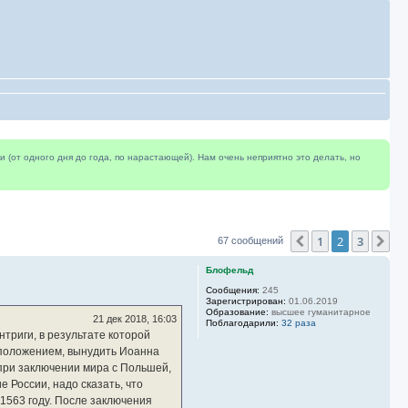
(от одного дня до года, по нарастающей). Нам очень неприятно это делать, но
1
2
3
Пред.
Сл
67 сообщений
Блофельд
Сообщения:
245
Зарегистрирован:
01.06.2019
Образование:
высшее гуманитарное
21 дек 2018, 16:03
Поблагодарили:
32 раза
триги, в результате которой
 положением, вынудить Иоанна
при заключении мира с Польшей,
 России, надо сказать, что
1563 году. После заключения