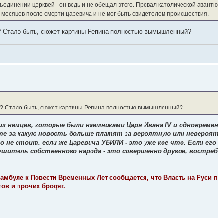
ъединении церквей - он ведь и не обещал этого. Провал католической аван
о месяцев после смерти царевича и не мог быть свидетелем происшествия.
ча? Стало быть, сюжет картины Репина полностью вымышленный?
ича? Стало быть, сюжет картины Репина полностью вымышленный?
из немцев, которые были наемниками Царя Ивана IV и одноврем
те за какую новость больше платят за вероятную или невероят
го не стоит, если же Царевича УБИЛИ - это уже кое что. Если ег
ушитель собственного народа - это совершенно другое, востре
амбуле к Повести Временных Лет сообщается, что Власть на Руси п
тов и прочих бродяг.