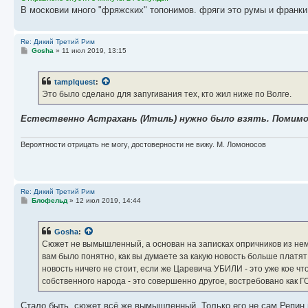
В московии много "фряжских" топонимов. фряги это румы и франки
Re: Дикий Третий Рим
С
Gosha
»
11 июл 2019, 13:15
о
о
б
tamplquest
:
щ
е
Это было сделано для запугивания тех, кто жил ниже по Волге.
н
и
е
Естественно Астрахань (Итиль) нужно было взять. Помимо 
Вероятности отрицать не могу, достоверности не вижу. М. Ломоносов
Re: Дикий Третий Рим
С
Блофельд
»
12 июл 2019, 14:44
о
о
б
Gosha
:
щ
е
Сюжет не вымышленный, а основан на записках опричников из не
н
вам было понятно, как вы думаете за какую новость больше платят
и
е
новость ничего не стоит, если же Царевича УБИЛИ - это уже кое ч
собственного народа - это совершенно другое, востребовано ка
Стало быть, сюжет всё же вымышленный. Только его не сам Репин 