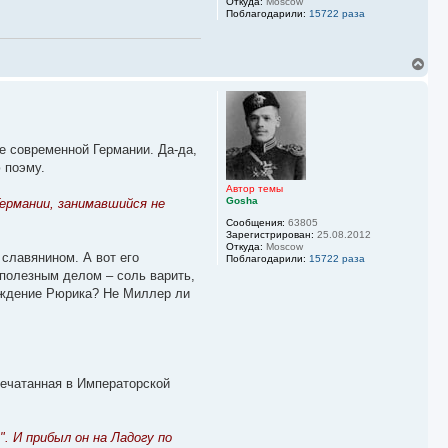
Откуда:
Moscow
л
Поблагодарили:
15722 раза
у
В
е
р
н
у
т
ь
е современной Германии. Да-да,
с
 поэму.
я
к
Автор темы
Gosha
Германии, занимавшийся не
н
а
Сообщения:
63805
ч
Зарегистрирован:
25.08.2012
а
Откуда:
Moscow
 славянином. А вот его
л
Поблагодарили:
15722 раза
у
 полезным делом – соль варить,
хождение Рюрика? Не Миллер ли
печатанная в Императорской
". И прибыл он на Ладогу по