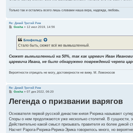
Только так и остались всего лишь словами наша вера, надежда, любовь.
Re: Дикий Третий Рим
С
Gosha
»
12 июл 2019, 14:56
о
о
б
Блофельд
:
щ
е
Стало быть, сюжет всё же вымышленный.
н
и
е
Сюжет вымышленный на 50%, так как царевич Иван Иванов
царевича Ивана, не было обнаружено повреждений черепа царе
Вероятности отрицать не могу, достоверности не вижу. М. Ломоносов
Re: Дикий Третий Рим
С
Gosha
»
07 дек 2022, 06:20
о
Легенда о призвании варягов
о
б
щ
е
н
Основателя первой русской династии князя Рюрика называют супер
и
Споры о нем продолжаются уже несколько столетий. В сущности, эт
е
Действительно какой смысл призывать правителя из более дикой ст
Насчет Рарога-Рюрика-Рерика-Эрика говорилось много, но вероятне