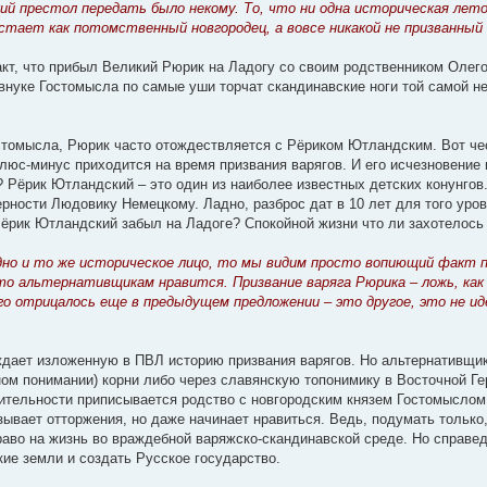
й престол передать было некому. То, что ни одна историческая лето
стает как потомственный новгородец, а вовсе никакой не призванный 
кт, что прибыл Великий Рюрик на Ладогу со своим родственником Олего
 внуке Гостомысла по самые уши торчат скандинавские ноги той самой н
стомысла, Рюрик часто отождествляется с Рёриком Ютландским. Вот чес
люс-минус приходится на время призвания варягов. И его исчезновение 
 Рёрик Ютландский – это один из наиболее известных детских конунгов. 
верности Людовику Немецкому. Ладно, разброс дат в 10 лет для того уро
Рёрик Ютландский забыл на Ладоге? Спокойной жизни что ли захотелось 
дно и то же историческое лицо, то мы видим просто вопиющий факт 
это альтернативщикам нравится. Призвание варяга Рюрика – ложь, как
 отрицалось еще в предыдущем предложении – это другое, это не ид
ждает изложенную в ПВЛ историю призвания варягов. Но альтернативщик
ном понимании) корни либо через славянскую топонимику в Восточной Ге
ельности приписывается родство с новгородским князем Гостомыслом (к
зывает отторжения, но даже начинает нравиться. Ведь, подумать только
аво на жизнь во враждебной варяжско-скандинавской среде. Но справе
ие земли и создать Русское государство.