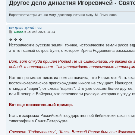
Другое дело династия Игоревичей - Свят
Вероятности отрицать не могу, достоверности не вижу. М. Ломоносов
Re: Дикий Третий Рим
С
Gosha
»
15 май 2024, 11:34
о
о
❖ ❖ ❖
б
Исторические русские земли, точнее, исторические земли русов вд
щ
е
это тот самый остров Буян, о котором Ирина Родионовна рассказы
н
и
е
Вот, вот откуда пришел Рюрик! Не из Скандинавии, не викинг он
войной, а солеварением. Так утверждают современные антинор
Вот не принимает никак их нежная психика, что Рюрик мог быть ск
восточно-германское происхождение никого не смущает. Наоборот.
отсюда и "варяг", от слова "варить". Это уже совсем более друго
или Шлецер с Байером, что переписали русскую историю в угоду ка
Вот еще показательный пример.
Есть в закромах Российской государственной библиотеки такая кни
типографии в Санкт-Петербурге.
Согласно "Родословнику", "Князь Великий Рюрик был сын Финского 