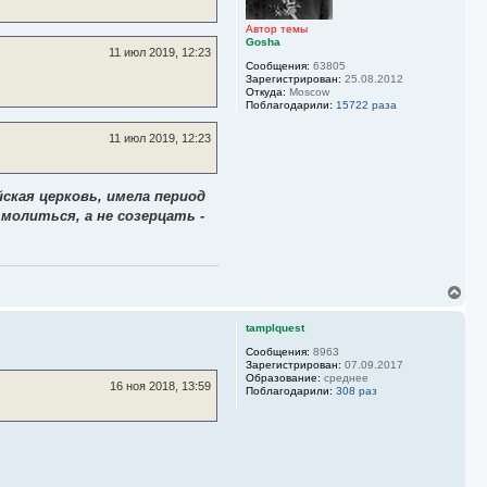
я
к
Автор темы
Gosha
н
11 июл 2019, 12:23
а
Сообщения:
63805
ч
Зарегистрирован:
25.08.2012
а
Откуда:
Moscow
л
Поблагодарили:
15722 раза
у
11 июл 2019, 12:23
кая церковь, имела период
молиться, а не созерцать -
В
е
р
tamplquest
н
у
Сообщения:
8963
Зарегистрирован:
07.09.2017
т
Образование:
среднее
ь
16 ноя 2018, 13:59
Поблагодарили:
308 раз
с
я
к
н
а
ч