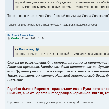
мира Иоанн даже отказался обсуждать с Поссевиным вопрос об об
врагом Иоанна. К тому же, иезуит прибыл в Москву через нескольк
То есть вы считаете, что Иван Грозный не убивал Ивана Иванови
Только так и остались всего лишь словами наша вера, надежда, любовь.
Re: Дикий Третий Рим
С
Gosha
»
11 июл 2019, 11:44
о
о
б
Блофельд
:
щ
е
То есть вы считаете, что Иван Грозный не убивал Ивана Иванов
н
и
е
Сюжет не вымышленный, а основан на записках опричников 
Папского престола. Чтобы вам было понятно, как вы думае
если Царевич умер от руки немца - лекаря эта новость ниче
Тиран, гонитель и хулитель Истиной Христианской Веры, д
ПИРОЖКИ!
Подобно было с Рюриком - пришельцем извне Руси, хотя в пре
Римских, а не от Варягов и голодранцев норманнов, инглян, го
Вероятности отрицать не могу, достоверности не вижу. М. Ломоносов