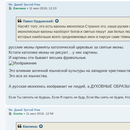
Re: Дикий Третий Рим
С
Евелина
»
11 июл 2019, 12:23
о
о
б
Павел Ордынский
:
щ
е
Насчёт того ,что есть каноны иконописи.Странно это, наши руски
н
иконописные каноны наоборот богов и святых пишут ,как белых люд
и
е
которых наибольше всего средневековых икон и парсун сами тёмны
русские иконы приняты католической церковью за святые иконы.
Кстати католики иконы не рисуют....у них картины.
И картины эти бывают весьма фривольные.
Это влияние античной языческой культуры на западное христианство
Это все из язычества.
А русская иконопись изображает не людей, а ДУХОВНЫЕ ОБРАЗЫ
Если Ты светить не будешь, Если Я гореть не буду, Если Мы сиять не будем, Кт
Re: Дикий Третий Рим
С
Gosha
»
11 июл 2019, 12:59
о
о
б
Евелина
:
щ