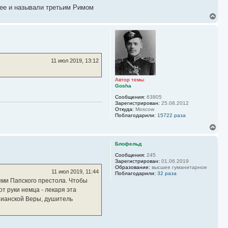
а
 ее и называли третьим Римом
л
у
В
е
р
н
у
т
ь
11 июл 2019, 13:12
с
я
к
Автор темы
Gosha
н
а
Сообщения:
63805
ч
Зарегистрирован:
25.08.2012
а
Откуда:
Moscow
л
Поблагодарили:
15722 раза
у
В
е
р
Блофельд
н
у
Сообщения:
245
Зарегистрирован:
01.06.2019
т
Образование:
высшее гуманитарное
ь
11 июл 2019, 11:44
Поблагодарили:
32 раза
с
ми Папского престола. Чтобы
я
т руки немца - лекаря эта
к
н
стианской Веры, душитель
а
ч
а
л