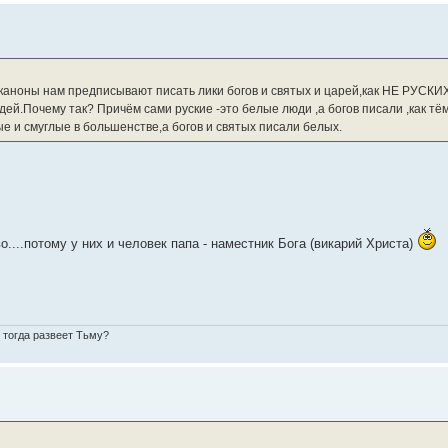
е каноны нам предписывают писать лики богов и святых и царей,как НЕ РУСКИ
ей.Почему так? Причём сами руские -это белые люди ,а богов писали ,как тё
е и смуглые в большенстве,а богов и святых писали белых.
....потому у них и человек папа - наместник Бога (викарий Христа)
о тогда развеет Тьму?