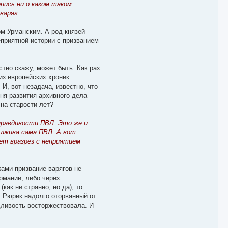
пись ни о каком таком
варяг.
м Урманским. А род князей
еприятной истории с призванием
тно скажу, может быть. Как раз
из европейских хроник
И, вот незадача, известно, что
вня развития архивного дела
на старости лет?
правдивости ПВЛ. Это же и
 лжива сама ПВЛ. А вот
ет вразрез с неприятием
ами призвание варягов не
рмании, либо через
ак ни странно, но да), то
, Рюрик надолго оторванный от
дливость восторжествовала. И