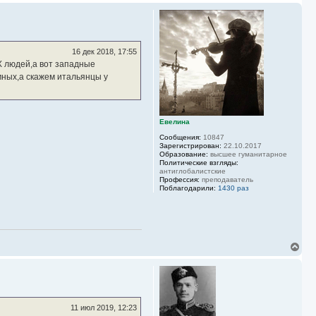
р
н
у
т
ь
16 дек 2018, 17:55
с
Х людей,а вот западные
я
мных,а скажем итальянцы у
к
н
а
ч
а
Евелина
л
Сообщения:
10847
у
Зарегистрирован:
22.10.2017
Образование:
высшее гуманитарное
Политические взгляды:
антиглобалистские
Профессия:
преподаватель
Поблагодарили:
1430 раз
В
е
р
н
у
т
ь
11 июл 2019, 12:23
с