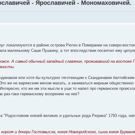
ославичей - Ярославичей - Мономаховичей.
руг локализуются в районе острова Рюген в Померании на северо-восток
вала маленькому Саше Пушкину, а тот впоследствии посвятил ему целую
 вовсе. А самый обычный западный славянин, проживавший на востоке 
манисты.
андинавом или хотя бы культурно тяготеющим к Скандинавии балтийским
 Это же не варяжским мечом махать, а заниматься мирным общественно
е. Интересно, кто же им эти мысли в уши то напел про германское проис
к раз-таки германскому воззрению на нее?
га "Родословник князей великих и удельных рода Рюрика" 1793 года, на
короля и дочери Гостомысла, князя Новгородского, сына князя Буревоя